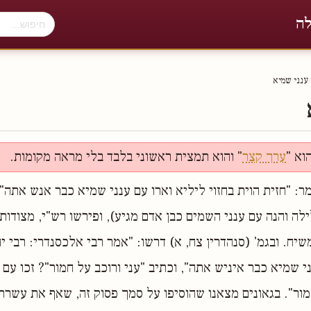
לה
›
ענני שמיא
וא "
ערך קצר
" והוא תמצית ראשוני בלבד בלי מראה מקומות.
מר: "חזית הוית בחזוי ליליא וארו עם ענני שמיא כבר אנש אתה" 
ילה והנה עם ענני השמים כבן אדם מגיע), ופירשו רש"י, מצודות 
יח. ובגמ' (סנהדרין צח, א) דרשו: "אמר רבי אלכסנדרי: רבי יה
י שמיא כבר איניש אתה", וכתיב "עני ורוכב על חמור"? זכו עם 
חמור". בגאונים מצאנו שהוסיפו על סמך פסוק זה, שאף את עשר