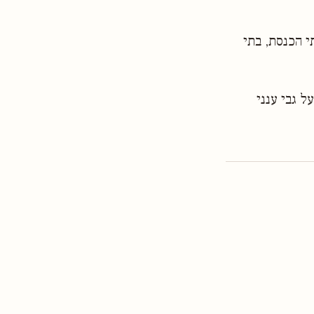
י הכנסת, בתי
ל גבי ענני