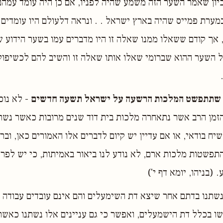
יון שאמר השער הזה משמע שהיה לפניו, אם כן היה עומד עמהם 
ערת פמייס שהיה בארץ ישראל . . ונראה דלעולם היו עומדים
אך קודם ששאלו ממנו שאלה זו היו מדברים עמו בשער הידוע ש
 השער ההוא שברומי שאלו אותו שאלה זו והשיב להם לכשיפול 
עד שתתפשט המלכות הרשעה על ישראל תשעה חדשים
- לא נוכ
זמן הרב אשר נתאחרה מלכות בית דוד שנים מרובות כאשר נשת
ח בודאי, או אם עדיין יש קיום לדברים אלו האמורים כאן, וברו
התפשטות מלכות ארם, לא נודע לנו ביאור באמיתות, כי יש לפרש
. (בניהו, יומא דף י')
נשתנו בדתם אחר שיצא דת השימעלים והם אינם עובדים עבודה 
 בכלל דת הישמעלים, ואפשר כי גם עניינים אלו נשתנו כאשר