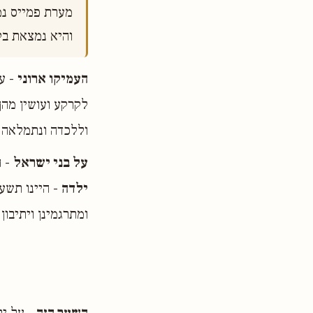
והיא נמצאת ב

העמיקו ארוני
- ע
לקרקע ועושין מהן
וללכדה ונתמלאה כ
על בני ישראל
- ה
ילדה
- היינו תשעה
ומתרגמינן ויתיבון 
השער הזה
- על יר