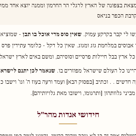
קרבת הכפר בניאס 
שו לי קבר בקרקע עמוק.
שאין סוס מדי אוכל בו תבן
- שמוציאין
 אבוסים במלחמת גוג ומגוג. שאין כל דקל - כלומר עתידין פרס 
ל ארץ בבל חיילות פרסיים וסוסיהם, ומשם באים לארץ ישראל 
יינו כל העולם שישראל מפוזרים בו.
שנאמר לכן יתנם לישראל
 חדשים . . וכתיב [בפסוק הבא] ועמד ורעה בעוז ה' וגו' וישבו כי
מביני גלוותהון [ותרגומו, וישובו מאת גלויותיהם].
חידושי אגדות מהר"ל
ושלים אמר זה כי לא נזכר שהיה ברומי. ורצונו לומר כמו שמפר