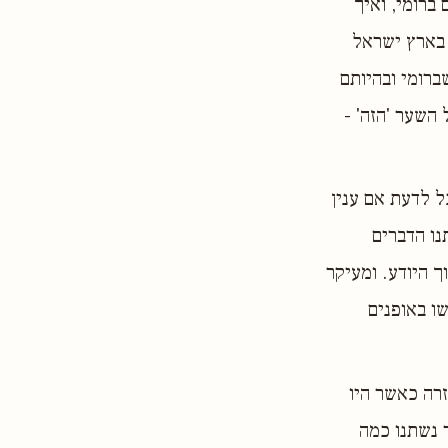
ברומי, ואיך
 בארץ ישראל
ברומי ובהיותם
השער 'הזה' -
ל לדעת אם ענין
נו הדברים
ך היודע. ומעיקר
ו באופנים
זרה כאשר היו
 נשתנו כמה