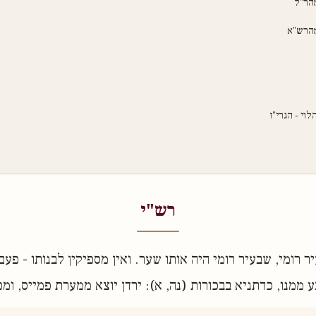
מהר"ל
מהרש"א
וי - הגרי"ז
רש"י
 רומי, שבעיר רומי היה אותו שער. ואין מספיקין לבנותו - פע
בע ממנו, כדתניא בבכורות (נה, א): ירדן יוצא ממערת פמייס, ו