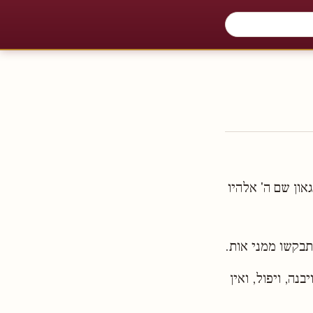
און שם ה' אלהיו
תבקשו ממני אות.
נה, ויפול, ואין