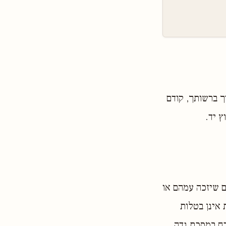
ך ברשותך, קודם
ץ יד.
 שיזכה עמהם או
 אינן בטלות
כח במסכת נדה