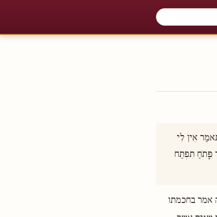
וּזְכֹר אֶת בּוֹרְאֶיךָ בִּימֵי בְּחוּרֹתֶיךָ עַד אֲשֶׁר לֹא יָבֹאוּ יְמֵי הָרָעָה וְהִגִּיעוּ שָׁנִים אֲשֶׁר תֹּאמַר אֵין לִי 
בָהֶם חֵפֶץ  (קהלת יב, ב) כִּי לֹא יֶחְדַּל אֶבְיוֹן מִקֶּרֶב הָאָרֶץ עַל כֵּן אָנֹכִי מְצַוְּךָ לֵאמֹר פָּתֹחַ תִּפְתַּח 
ה אמר בחכמתו