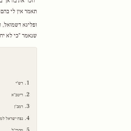
"וזכר את בוראך בי
תאמר אין לי בהם 
ופליגא דשמואל, ד
שנאמר "כי לא יחד
רש"י
ריטב"א
רמב"ן
נצח ישראל למ
מהרי"ל