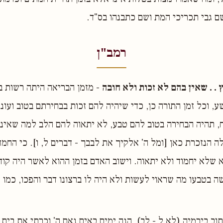
ם גבי תכריכי המת ושם כתבנהו בס"ד.
רמב"ן
. . שאין בהם לא זכות ולא חובה
- מזמן הבריאה היתה רשות ב
ע, וכל זמן התורה כן, כדי שיהיה להם זכות בבחירתם בטוב ועונ
 תהיה הבחירה בטוב להם טבע, לא יתאוה להם הלב למה שאינו 
לה הנזכרת כאן [ומל ה' אלקיך את לבבך - דברים ל, ו]. כי החמ
א שלא יחמוד ולא יתאוה. וישוב האדם בזמן ההוא לאשר היה קו
ה בטבעו מה שראוי לעשות ולא היה לו ברצונו דבר והפכו, כמו
וב בירמיה (לא ל - לב), הנה ימים באים נאם ה' וכרתי את בית