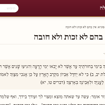
לה
סוגיא: אין בהם לא זכות ולא חובה
 בהם לא זכות ולא חובה
.
 לַעֲנִיֶּךָ וּלְאֶבְיֹנְךָ בְּאַרְצֶךָ (דברים טו, יא)
זר אומר: עשה עד שאתה מוצא ומצוי לך ועודך בידך, ואף שלמ