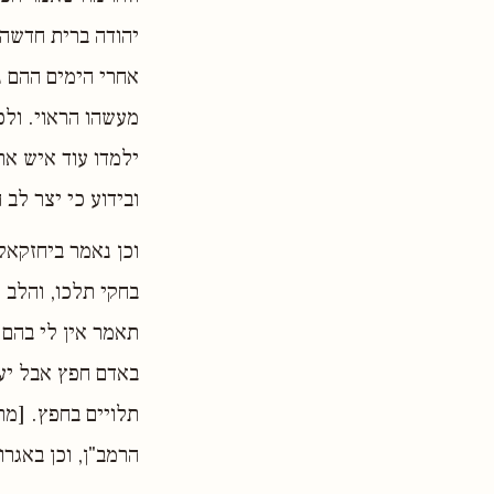
יהודה ברית חדשה 
אחרי הימים ההם נ
מעשהו הראוי. ולכ
ילמדו עוד איש את
ובידוע כי יצר לב
וכן נאמר ביחזקאל
בחקי תלכו, והלב ה
תאמר אין לי בהם 
באדם חפץ אבל יעש
תלויים בחפץ. [מת
הרמב"ן, וכן באגרו