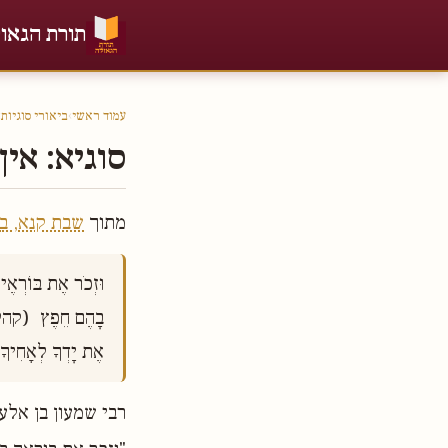
תורת הגאו
עמוד ראשי
›
ביאורי סוגיות
›
סוגיא: אין
מתוך
שבת קנא, ב
אֶת יָדְךָ לְאָחִיךָ

רבי שמעון בן אלע