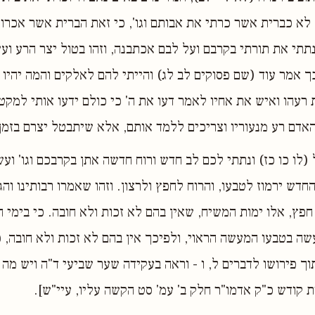
לא כברית אשר כרתי את אבותם וגו', כי זאת הברית אשר אכרו
תתי את תורתי בקרבם ועל לבם אכתבנה, וזהו בטול יצר הרע וע
ך אמר עוד (שם פסוקים לב לג) והייתי להם לאלקים והמה יהיו 
 רעהו ואיש את אחיו לאמר דעו את ה' כי כולם ידעו אותי למקטנ
 האדם רע מנעוריו וצריכים ללמד אותם, אלא שיתבטל יצרם בזמן
 (לו כו כז) ונתתי לכם לב חדש ורוח חדשה אתן בקרבכם וגו' וע
חדש ירמוז לטבעו, והרוח לחפץ ולרצון. וזהו שאמרו רבותינו וה
חפץ, אלו ימות המשיח, שאין בהם לא זכות ולא חובה. כי בימי 
ה בטבעו המעשה הראוי, ולפיכך אין בהם לא זכות ולא חובה, כ
וך פירושו לדברים ל, ו - וראה בעקידה שער שביעי ד"ה ויש מ
ת קודש כ"ק אדמו"ר חלק ב' עמ' סט הקשה עליו, עיי"ש].