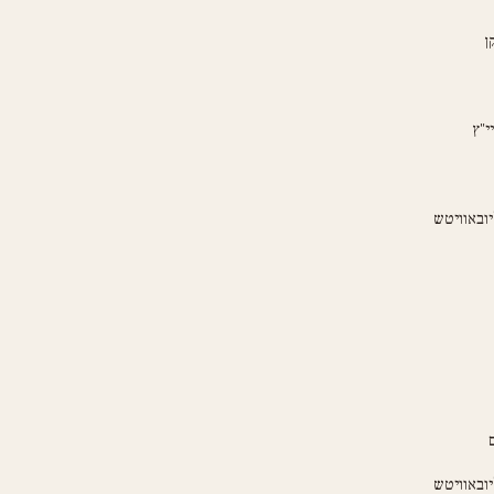
ן
י"ץ
יובאוויטש
יובאוויטש