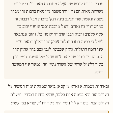
מבחי' רבבות קודש שלמעלה ממדרגת מאה כו'. כי יחידות 
עשירות מאות הם נר"ן וההמשכה ע"י מאה ברכות זהו מבחי' 
נשמה ונשמת שדי תבינם בינה הנק' ברכות אבל רבבות זהו 
כמ"ש דודי צח ואדום ודגול מרבבה וכמ"ש וע"י יתיב כו' 
אלף אלפים ורבוא רבבן קדמוהי יקומון כו'. והגם שנתבאר 
לעיל כי בבינה הוא התגלות עתיק וזהו האלף דמאה מ"מ 
אינו דומה התגלות עתיק שבבינה לגבי עצם בחי' עתיק וזהו 
ההפרש בין כינור של ימוהמ"ש שיהי' של שמונה נימין ובין 
כינור דלע"ל שיהי' של עשרה נימין וזהו נמשך ע"י המעשה 
דוקא.

ובאוה"ת (שמות א וארא ע' קסא) ביאר שמעלת ימות המשיח על
העולם הזה הוא בנימה אחת בלבד, שהיא בחינת המוחין, ומעלת
העולם הבא, כינור של י' נימין הוא גילוי היו"ד, שהיא בגי' עשר: