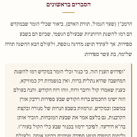
הסברים בראשונים
הרמב"ן (שער הגמול, תורת האדם), ביאור שכלי הזמר שבמקדש
הם רמז להשגת הרוחניות שבעולם הגשמי, שכיום הם בשבע
ספירות. אך לעתיד תושג מדרגה נוספת, ולעולם הבא ההשגה תהיה
שלימה, בת עשר ספירות:
"ופירוש הענין הזה, כי כנור וכלי הזמר במקדש רמז להשגת 
המחשבה שהיא נתלית ברוח, ואין בגשמיות דק כמוזיקא, 
כענין שאמרו קול ודובר ורוח, וזהו רוח הקודש. והנה בעולם 
הזה ישיגו החכמים ברוח הקודש שבע ספירות וידבק אורן 
במשכן ובמקדש, ונרמזות בשבע הנרות של מנורה ובקצת 
הקרבנות, גם בלעם אמר את שבעת המזבחות, הזכיר אותן 
בה"א הידיעה. לפיכך ירמזו בכנור שבע כלי הקול בעוה"ז. 
ולימות המשיח תושג ספירה שמינית וירמזו אותה. ולעולם 