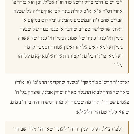
לכן יש בו דרכי צדיק ורשע סוד חו"ג עכ"ל. וכן הוא בזהר פ' 
אחרי דס"ד ע"א, א"כ קהלת בינה לכן אוקים ליה על שבעה 
הבלים שהם ז"ת הנמשכים מהבינה. ובילקוט במקום א' 
ראיתי שהשלשה ספרים שחיבר א' כנגד כנור של שבעה 
נימין וא' כנגד כינור של שמונה נימין וא' כנגד של עשרה 
נימין ועלמא קאים עלייהו ואינון עמודין וסמכין קיימין 
דעלמא, פי' ז' הבלים ז' קצוות דזעיר ועלמא קאים עלייהו 
מל'"

ואדמו"ר הרש"ב ב'המשך' "בשעה שהקדימו תרע"ב" (ע' א'רי)
ביאר שלעתיד לבוא תתגלה מעלת יצחק אבינו, שיצחק בגי' ח'
פעמים שם הוי'. וזהו מה שכינור דלימות המשיח יהיה בן ח' נימים,
שהוא גילוי שם הוי' דלעילא:
ולפ"ז צ"ל, דעיקר ענין זה יהי' לעתיד שאז יהי' גילוי שם הוי' 