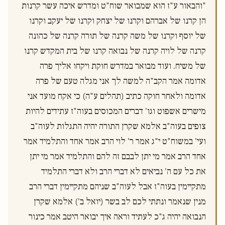
"והבאור ע"ז הוא שמבואר שוח"ט ומדרש איכה עשר קרנות 
הן קרנו של אברהם וקרנו של יצחק וקרנו של יעקב וקרנו 
של יוסף וקרנו של משה קרנה של תורה קרנה של כהונה 
קרנה של לויה קרנה של נבואה קרנו של בית המקדש קרנו 
של משיח. ועוד מבואר במדרש חוקת ויקחו אליך פרה 
אדומה אמר הקב"ה למשה לך אני מגלה טעם של פרה 
אדומה ולאחר חוקה כתיב (תהלים ע"ה) כי אקח מועד אני 
מישרים אשפוט וגו' דברים המכוסים בעוה"ז עתידים להיות 
צופים בעוה"ב אלמא שקרן התורה יהיה התגלות לעוה"ב 
ועי' במשוח"ט י"ג אמר ר' לוי הרב אמר אחד והתלמיד אמר 
אחד הרב אמר מי יתן לבבם זה להם והתלמיד אמר מי יתן 
את כל עם ה' נביאים לא דברי הרב ולא דברי התלמיד 
מתקיימין בעוה"ז אבל לעוה"ב שניהם מתקיימין דברי הרב 
מנין שנאמר ונתתי לכם לב בשר (יואל ב') אלמא שקרן 
הנבואה יהיה ג"כ לעתיד וראה איך יבואר היטב אמר כינור 