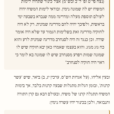
(נצח פי"ט ופ' ל"ב ובש"מ) אצל כינור שתהיה לימות 
המשיח יש לה שמונה נימין. ובודאי לימות המשיח יהיה 
לעולם תוספת מעלה ומדריגה ממה שנברא בשבעה ימי 
בראשית, ולפיכך יהיה להם מדריגה שמינית. רק לא היה 
לחזקיה מדריגה זאת בשלימות הגמור עד שלא היה אומר 
שירה. וכן כנגד זה היה לסנחרב מדריגה שמינית לרע והוא 
כח גוג מגוג. והוא בעצמו שאמרו כאן יבא חזקיה שיש לו 
שמונה שמות ויפרע מסנחרב שיש לו שמונה בא לומר כי 
ראוי היה חזקיה לסנחרב"

ובעין אליהו, (על אגדות הש"ס, ערכין יג, ב) ביאר, שיש 'עשר
קרנות', ובזמן הגלות מתגלות שבעה קרנות בלבד, אך בימות
המשיח תתגלה קרנו של משיח, ובעולם הבא גם קרן התורה
והנבואה, ולכן בכינור יהיו עשרה נימין: