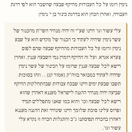
נימין רומז על כל העבודות מהיקף שבעה שהשכר הוא לפי דרגת
העבודה, ואהרן הכהן הוא בדרגת כינור בן י' נימין:
עלי עשור וגו' היינו שע"י זה יהיה מנהיר השי"ת מהכנור של 
עשר נימין שיהיה לעתיד כי הכנור של מקדש הוא על שבע 
נימין ורומז על כל העבודות מההיקף שבעה שהם לפום 
צערא אגרא. ועל זה ההיקף רומזין נמי השבעה עננין. ואהרן 
רישא לכל שבעה עננין שרומז על הכינור של עשר נימין 
שיהיה לעתיד כמבואר בזוה"ק (אמור קג) . . וזהו בסוכות 
תשבו שבעת ימים היינו שבכח עבודות שבהתחלקות ההיקף 
שביעה יהיה מנהיר ההגנה לישראל מעננא דאהרן שהוא 
רישא לכל שבעה וכו' והוא כמו שאנו מתפללים תמיד 
ופרוס עלינו סוכת שלומך היינו שינהיר זאת ההגנה מעננא 
דאהרן בהכרח תפיסתנו ג"כ והתגלות הכרה זו נקרא עלי 
עשור וגו'.
