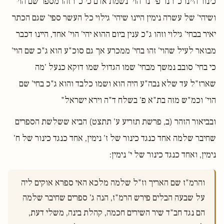
כינור היינו כ"ו נר פי' נר הוי' נשמת אדם כי כ"ו זהו מספר שם הוי'
ושיהי' של עשרה נימין היינו שיהי' גילוי כל העשר ספי' שגם הכתר
יאיר בבחי' גילוי וזהו ג"כ ענין ביום ההוא יהי' הוי' אחד, היינו דכבר
מבואר לעיל שהוי' זהו בחי' ממכרע אך גם סוכ"ע הוא ג"כ שם הוי'
כי בחי' סובב נמשך מבחי' שמו הגדול שמו דוקא כנעל 'מה
שארז"ל עד שלא נבה"ע היה הוא ושמו כלבד והוא ג"כ בחי' שם
הוי' וכמ"ש מזה בת"א פ' בשלח ד"ה וירא ישראל"
ובביאור הזהר (ב, פרשת תזריע ע' תתצט) הביא ששלשת הספרים
שחיבר שלמה אחד כנגד כינור של ז' נימין, אחד כנגד כינור של ח'
נימין, ואחד כנגד כינור של י' נימין:
והרמ"ז שם האריך וז"ל שלמה מלכא האי ספרא אוקים ליה 
על שבעה הבלים פירש הרמ"ז, הנה ג' ספרים שחיבר שלמה 
הם נגד חב"ד שיר השירים חכמה, קהלת בינה, משלי דעת, 