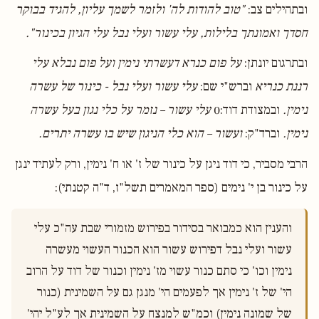
ובתהילים צב:
"טוב להודות לה' ולזמר לשמך עליון, להגיד בבוקר
חסדך ואמונתך בלילות, עלי עשור ועלי נבל עלי הגיון בכינור".
ובתרגום יונתן:
על פום כנרא דעשרתי נימין ועל פום נבלא עלי
רננת כנריא
וברש"י שם:
עלי עשור ועלי נבל - כינור של עשרה
נימין.
ובמצודת דוד:0
עלי עשור – נזמר על כלי נגון בעל עשרה
נימין.
וברד"ק:
ועשור – הוא כלי הניגון שיש בו עשרה יתרים.
הרבי מסביר, כי דוד ניגן על כינור של ז' או ח' נימין, ורק לעתיד ינגן
על כינור בן י' נימים (ספר המאמרים תשל"ז, ד"ה קטנתי):
והענין הוא כמבואר בסידור בפירוש מזמורי שבת עה"כ עלי 
עשור ועלי נבל דפירוש עשור הוא הכנור העשוי מעשרה 
נימין וכו' כי סתם כנור עשוי מז' נימין וכנור של דוד על הרוב 
הי' של ז' נימין אך לפעמים הי' מנגן גם על השמינית (כנור 
של שמונה נימין) וכמ"ש למנצח על השמינית אך לע"ל יהי' 