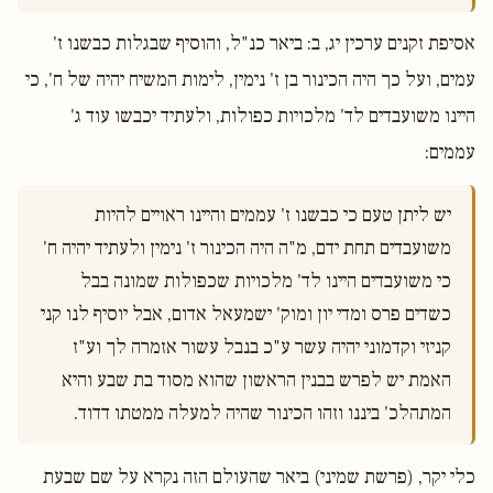
אסיפת זקנים ערכין יג, ב: ביאר כנ"ל, והוסיף שבגלות כבשנו ז'
עמים, ועל כך היה הכינור בן ז' נימין, לימות המשיח יהיה של ח', כי
היינו משועבדים לד' מלכויות כפולות, ולעתיד יכבשו עוד ג'
עממים:
יש ליתן טעם כי כבשנו ז' עממים והיינו ראויים להיות 
משועבדים תחת ידם, מ"ה היה הכינור ז' נימין ולעתיד יהיה ח' 
כי משועבדים היינו לד' מלכויות שכפולות שמונה בבל 
כשדים פרס ומדי יון ומוק' ישמעאל אדום, אבל יוסיף לנו קני 
קניזי וקדמוני יהיה עשר ע"כ בנבל עשור אזמרה לך וע"ז 
האמת יש לפרש בבנין הראשון שהוא מסוד בת שבע והיא 
המתהלכ' ביננו וזהו הכינור שהיה למעלה ממטתו דדוד.

כלי יקר, (פרשת שמיני) ביאר שהעולם הזה נקרא על שם שבעת