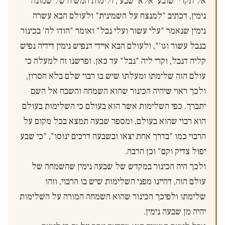
אל תקרי 'שובע' אלא 'שבע', ולימות המשיח של שמונה 
נימין, דכתיב "למנצח על השמינית" ולעולם הבא עשרה 
נימין שנאמר "עלי עשור ועלי נבל" ואומר "הודו לה' בכינור 
בנבל עשור וגו'", ולעולם הבא איידי דנפיש נימין דידיה נפיש 
קליה דנבל, וקרי ליה "נבל" עד כאן. ופרשנו זה למעלה כי 
עולם הזה שלימתו ומעלתו שיש בו רבוי שלם בלא חסרון, 
ולכך ראוי שיהיה הכינור שהוא השמחה והשבח אל השם 
יתברך. כפי השלימות אשר הוא בעולם כי השלימות בעולם 
הוא רבוי שהוא בעולם, ומספר שבעה תמצא בכל מקום על 
הרבוי כמו "בדרך אחת יצאו ובשבעה דרכים ינוסו", "כי שבע 
יפול צדיק וקם" וכן הרבה.
ולכך היה הכינור במקדש של שבעה נימין שהשמחה של 
עולם הזה, דהיינו מפני השלימות שיש בו הרבוי, וזהו 
שלימתו ולפיכך הכינור שהוא השמחה המורה על השלימות 
יהיה מן שבעה נימין.