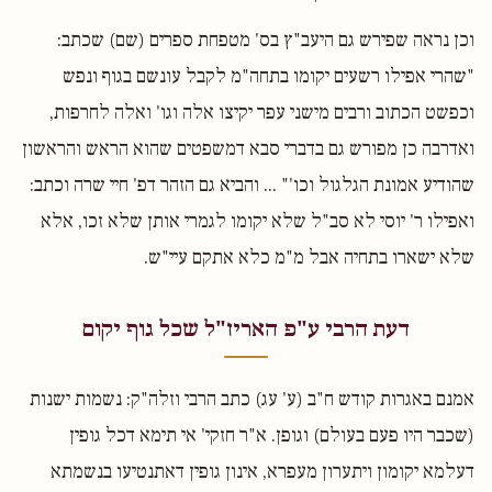
וכן נראה שפירש גם היעב"ץ בס' מטפחת ספרים (שם) שכתב:
"שהרי אפילו רשעים יקומו בתחה"מ לקבל עונשם בגוף ונפש
וכפשט הכתוב ורבים מישני עפר יקיצו אלה וגו' ואלה לחרפות,
ואדרבה כן מפורש גם בדברי סבא דמשפטים שהוא הראש והראשון
שהודיע אמונת הגלגול וכו'" ... והביא גם הזהר דפ' חיי שרה וכתב:
ואפילו ר' יוסי לא סב"ל שלא יקומו לגמרי אותן שלא זכו, אלא
שלא ישארו בתחיה אבל מ"מ כלא אתקם עיי"ש.
דעת הרבי ע"פ האריז"ל שכל גוף יקום
אמנם באגרות קודש ח"ב (ע' עג) כתב הרבי וזלה"ק: נשמות ישנות
(שכבר היו פעם בעולם) וגופן. א"ר חזקי' אי תימא דכל גופין
דעלמא יקומון ויתערון מעפרא, אינון גופין דאתנטיעו בנשמתא