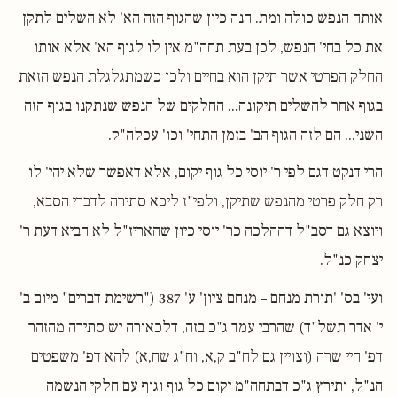
אותה הנפש כולה ומת. הנה כיון שהגוף הזה הא' לא השלים לתקן
את כל בחי' הנפש, לכן בעת תחה"מ אין לו לגוף הא' אלא אותו
החלק הפרטי אשר תיקן הוא בחיים ולכן כשמתגלגלת הנפש הזאת
בגוף אחר להשלים תיקונה... החלקים של הנפש שנתקנו בגוף הזה
השני... הם לזה הגוף הב' בזמן התחי' וכו' עכלה"ק.
הרי דנקט דגם לפי ר' יוסי כל גוף יקום, אלא דאפשר שלא יהי' לו
רק חלק פרטי מהנפש שתיקן, ולפי"ז ליכא סתירה לדברי הסבא,
ויוצא גם דסב"ל דההלכה כר' יוסי כיון שהאריז"ל לא הביא דעת ר'
יצחק כנ"ל.
ועי' בס' 'תורת מנחם – מנחם ציון' ע' 387 ("רשימת דברים" מיום ב'
י' אדר תשל"ד) שהרבי עמד ג"כ בזה, דלכאורה יש סתירה מהזהר
דפ' חיי שרה (וצויין גם לח"ב ק,א, וח"ג שח,א) להא דפ' משפטים
הנ"ל, ותירץ ג"כ דבתחה"מ יקום כל גוף וגוף עם חלקי הנשמה