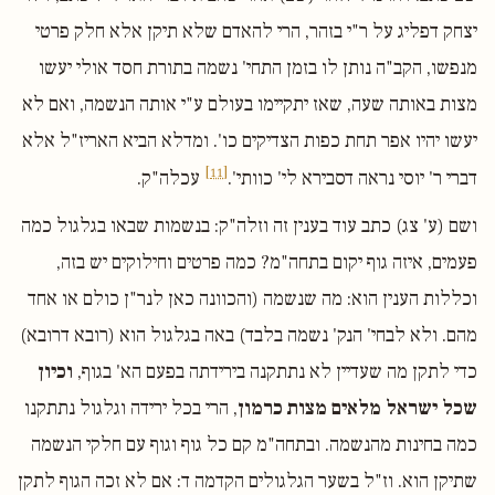
יצחק דפליג על ר"י בזהר, הרי להאדם שלא תיקן אלא חלק פרטי
מנפשו, הקב"ה נותן לו בזמן התחי' נשמה בתורת חסד אולי יעשו
מצות באותה שעה, שאז יתקיימו בעולם ע"י אותה הנשמה, ואם לא
יעשו יהיו אפר תחת כפות הצדיקים כו'. ומדלא הביא האריז"ל אלא
[11]
דברי ר' יוסי נראה דסבירא לי' כוותי'.
עכלה"ק.
ושם (ע' צג) כתב עוד בענין זה וזלה"ק: בנשמות שבאו בגלגול כמה
פעמים, איזה גוף יקום בתחה"מ? כמה פרטים וחילוקים יש בזה,
וכללות הענין הוא: מה שנשמה (והכוונה כאן לנר"ן כולם או אחד
מהם. ולא לבחי' הנק' נשמה בלבד) באה בגלגול הוא (רובא דרובא)
כדי לתקן מה שעדיין לא נתתקנה בירידתה בפעם הא' בגוף,
וכיון
שכל ישראל מלאים מצות כרמון
, הרי בכל ירידה וגלגול נתתקנו
כמה בחינות מהנשמה. ובתחה"מ קם כל גוף וגוף עם חלקי הנשמה
שתיקן הוא. וז"ל בשער הגלגולים הקדמה ד: אם לא זכה הגוף לתקן