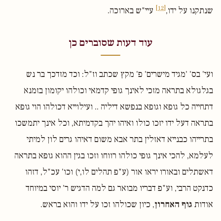
[12]
שנתקנו על ידו,
עיי"ש בארוכה.
עוד דעות שסוברים כן
ועי' בס' 'מגיד מישרים' פ' מקץ שכתב וז"ל: וכד מזדכך בר נש
בגלגולא בתראה מזכי לאינך גופי קדמאי וכולהו יקומון בזמנא
דתחייה כל גופא וגופא בנפשא דיליה .. ועילוייא דכולהו הוי גופא
בתראה דעל ידו יזכו כולו ואיהו יהך בקדמיתא, וכל אינך יתמשכו
בתרייהו כבנייא דאזלין בתר אבא משום דאיהו גרים לון למיתי
לעלמא, להכי אינך גופי כולהו רווחו וזכו בגין ההוא גופא בתראה
דאשתלים ובאורו יראו אור (ע"פ תהלים לו,י) וכו' עכ"ל, דזהו
כדנקט הרבי, וע"פ דבריו מבואר גם למה הדגיש ר' יוסי במיוחד
אודות
גוף האחרון
, כיון שכולהו זכו על ידו והוא בראש.