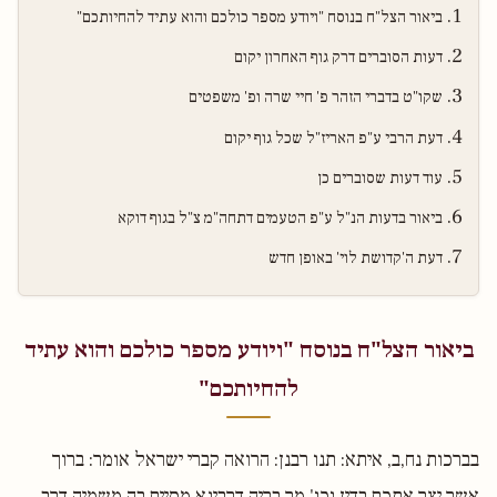
ביאור הצל"ח בנוסח "ויודע מספר כולכם והוא עתיד להחיותכם"
דעות הסוברים דרק גוף האחרון יקום
שקו"ט בדברי הזהר פ' חיי שרה ופ' משפטים
דעת הרבי ע"פ האריז"ל שכל גוף יקום
עוד דעות שסוברים כן
ביאור בדעות הנ"ל ע"פ הטעמים דתחה"מ צ"ל בגוף דוקא
דעת ה'קדושת לוי' באופן חדש
ביאור הצל"ח בנוסח "ויודע מספר כולכם והוא עתיד
להחיותכם"
בברכות נח,ב, איתא: תנו רבנן: הרואה קברי ישראל אומר: ברוך
אשר יצר אתכם בדין וכו' מר בריה דרבינא מסיים בה משמיה דרב