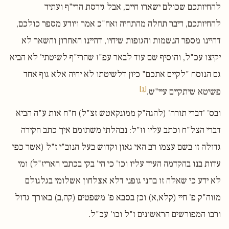
להחיותכם שכולם ישארו חיים, אבל גירסת הרי"ף ועתיד
להחיותכם, דיבר תחלה מהתחיה ואח"כ אמר ויודע מספר כולכם,
דהיינו מספר הנשמות והגופות שיחיו, דהיינו האחרון והשאר לא
יקיצו עכ"ל, והוסיף שם עוד לבאר עפ"ז שהרי"ף לשיטתי' לא הביא
גם הנוסח "לקיים אתכם" כיון דלשיטתו לא יחיה אלא גוף אחד
[1]
פשיטא שיתקיים עיי"ש.
ובס' 'דברי תורה' (להגה"ק ממונקאטש זצ"ל) ח"ח אות ע"ה הביא
דברי הצל"ח וכתב עליו וז"ל: נבהלתי משתומם איך כתב חקירה
גדולה זו בשם עצמו רב האי גאון וקדוש בעל הנוב"י ז"ל (אשר כפי
עדות בנו בהקדמה העיד עליו וכו' כי הי' בקי בכתבי האריז"ל) ומי
לא ידע כי שאלה זו בהני גופני דלא אצלחון אשלומי בגלגולם
מזוה"ק פ' חיי (קלא,א) וכן בסבא פ' משפטים (קה,ב) באורך גדול
ורבו המפורשים הראשונים ז"ל וכו' עכ"ל.