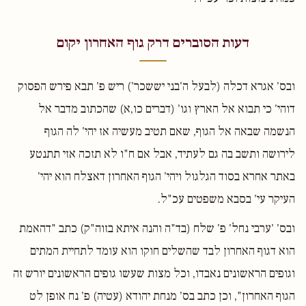
דעות הסוברים דרק גוף האחרון יקום
ובס' אגרא דכלה (לבעל ה'בני יששכר') ריש פ' תבא פירש הפסוק
דוהי' כי תבוא אל הארץ וגו' (דברים כו,א) שהכתוב מדבר אל
הנשמה שבאה אל הגוף, שאם תטיב מעשיה אז יהי' לה הגוף
לירושה ותשב בה גם לעתיד, אבל אם ח"ו לא תזכה אזי תתנטע
באתר אחרא בסוד הגלגול ויהי' הגוף האחרון דאצלח הוא יהי'
העיקר עי' בסבא משפטים עכ"ל.
ובס' 'ערבי נחל' פ' שלח (בד"ה והנה איתא בזוה"ק) כתב "דהאמת
הוא דגוף האחרון לבד שהשלים חוקו הוא עומד לתחיית המתים
וגופים הראשונים נאבדו, וכל מצות שעשו גופים הראשונים יורש זה
הגוף האחרון", וכן כתב בס' מנחת יהודא (עטיה) פ' נח אופן לט