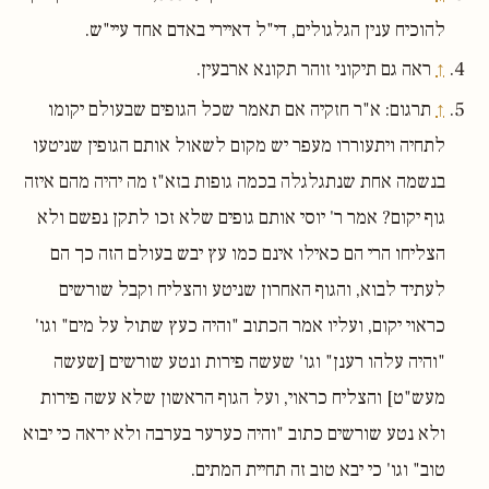
להוכיח ענין הגלגולים, די"ל דאיירי באדם אחד עיי"ש.
↑
ראה גם תיקוני זוהר תקונא ארבעין.
↑
תרגום: א"ר חזקיה אם תאמר שכל הגופים שבעולם יקומו
לתחיה ויתעוררו מעפר יש מקום לשאול אותם הגופין שניטעו
בנשמה אחת שנתגלגלה בכמה גופות בזא"ז מה יהיה מהם איזה
גוף יקום? אמר ר' יוסי אותם גופים שלא זכו לתקן נפשם ולא
הצליחו הרי הם כאילו אינם כמו עץ יבש בעולם הזה כך הם
לעתיד לבוא, והגוף האחרון שניטע והצליח וקבל שורשים
כראוי יקום, ועליו אמר הכתוב "והיה כעץ שתול על מים" וגו'
"והיה עלהו רענן" וגו' שעשה פירות ונטע שורשים [שעשה
מעש"ט] והצליח כראוי, ועל הגוף הראשון שלא עשה פירות
ולא נטע שורשים כתוב "והיה כערער בערבה ולא יראה כי יבוא
טוב" וגו' כי יבא טוב זה תחיית המתים.