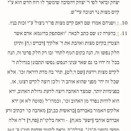
יצחק וביאר לפי ר' יצחק דהסיבה שימשך לו רוח חדש הוא ע"י
קיום מצות נר חנוכה עיי"ש.
↑
ושניהם אמרו שם דאם קיים מצות פו"ר ניצול ע"י זכות בניו.
↑
בהערה 17 שם כתב לבאר: "ואסתפק בדוגמא: אדם אשר
הצטיין בקיום מצות ואהבת את ד' אלקיך [דברים ו,ה] ותיקן
חלק נפשו זה, הנה בקום הגוף לתחי' ובו רק חלק פרטי זה, הנה
בכל זה יהיו בו גם שאר עניני הנפש: נפשו תתבונן בגדולת ד'
לקיים מצות וידעת [שם ד,לט], תהי' בה מדת היראה וכו'. אלא
שכל זה יהי' מפני שהוא אוהב ה' ולכן רוצה לקיים רצונו, או,
בפנימיות יותר, שמצד האהבה רוצה לדעת גדולת האהוב, ירא
הוא להיות נפרד מן האהוב וכו', וכמרז"ל (סוטה לא א) ירא
אלקים האמור באברהם [בראשית כב,יב] מאהבה כו' דכתיב זרע
אברהם אוהבי [ישעי' מא,ח]. - וראה בלקו"ת [פח,ד] ד"ה אלה
מסעי (השני ס"ב)", עכלה"ק. וראה לקוטי שיחות חט"ז ע' 517.