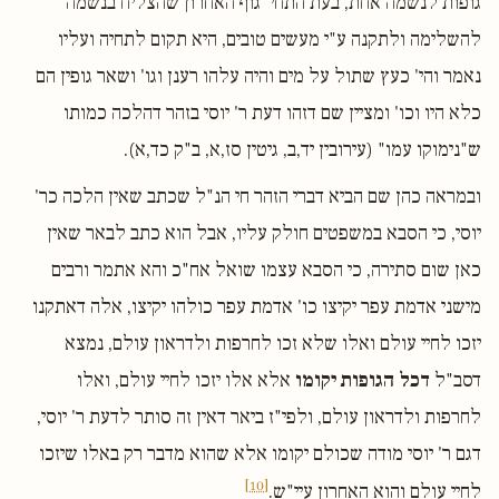
גופות לנשמה אחת, בעת התחי' גוף האחרון שהצליח בנשמה
להשלימה ולתקנה ע"י מעשים טובים, היא תקום לתחיה ועליו
נאמר והי' כעץ שתול על מים והיה עלהו רענן וגו' ושאר גופין הם
כלא היו וכו' ומציין שם דזהו דעת ר' יוסי בזהר דהלכה כמותו
ש"נימוקו עמו" (עירובין יד,ב, גיטין סז,א, ב"ק כד,א).
ובמראה כהן שם הביא דברי הזהר חי הנ"ל שכתב שאין הלכה כר'
יוסי, כי הסבא במשפטים חולק עליו, אבל הוא כתב לבאר שאין
כאן שום סתירה, כי הסבא עצמו שואל אח"כ והא אתמר ורבים
מישני אדמת עפר יקיצו כו' אדמת עפר כולהו יקיצו, אלה דאתקנו
יזכו לחיי עולם ואלו שלא זכו לחרפות ולדראון עולם, נמצא
דסב"ל
דכל הגופות יקומו
אלא אלו יזכו לחיי עולם, ואלו
לחרפות ולדראון עולם, ולפי"ז ביאר דאין זה סותר לדעת ר' יוסי,
דגם ר' יוסי מודה שכולם יקומו אלא שהוא מדבר רק באלו שיזכו
[10]
לחיי עולם והוא האחרון עיי"ש.