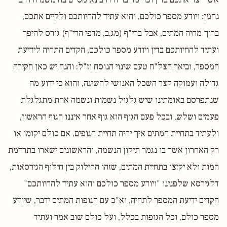
נחמן: ויודע מספר כולכם, והוא עתיד להחיותכם ולקיים אתכם,
ברוך מחיה המתים, אבל ברי"ף (מג,ב, מדפי הרי"ף) גורס להיפך
ועתיד להחיותכם בדין ויודע מספר כולכם, הקדים התחיה לידיעת
המספר, וביאר הצל"ח טעם שינוי הנוסח וז"ל: והנה יש כאן חקירה
גדולה ועמוקה קצר השכל האנושי להשיגה, והוא כי ידוע מה
שנתפרסם באומתינו שיש גלגול נשמות ונשמה אחת מתגלגלת
פעמים ושלש, ובכל פעם הגוף הוא גוף אחר איננו הגוף הראשון,
ולעתיד בתחיית המתים איך יהיה תחיית הגופים, אם כולם יקומו או
רק האחרון אשר בו נגמר תיקון הנשמה, והראשונים ישארו בתרדמת
המות ולא יקיצו בתחיית המתים, שזהו החילוק בין חילוף הגירסאות,
דלגירסא שלפנינו "ויודע מספר כולכם והוא עתיד להחיותכם"
הקדים ידיעת המספר לתחיה, וא"כ עם הגופות המתים ידבר, שיודע
מספר כולם, וכל הגופות בכלל, ועל כולם שוב אמר ועתיד