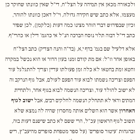
ולכאורה מכאן אין תמיהה על הצל"ח, די"ל שאין כוונתו שחוקר כן
מעצמו, אלא כתב שיש חקירה גדולה, וי"ל דאכן כוונתו להזהר,
וכיון שבפירוש דברי הזהר מצינו כמה דעות (כלקמן), לכן שפיר
כתב די"ל דבזה תלוי נוסח הברכה הנ"ל אי כהגמ' דילן או כהרי"ף.
אלא דלעיל שם בגמ' בדף י,א, (בד"ה והנה הצדיק) כתב הצל"ח
באופן אחר וז"ל: אם מת קודם זמנו בעון הדור או הוא נכשל במקרה
וחטא ומת בחטאו לא כלה זמן פעולתו עדיין וצריך להתגלגל עוד
הפעם וצריכה נשמתו לבוא עוד הפעם לעולם, אבל גוף הנרקב זה
לא ישוב להולד עוד, וצריכה הנשמה לבוא בגוף אחר, ולתחיית
המתים ודאי לא תתחלק הנשמה לחלקים רבים, אבל
ישוב לגוף
האחרון
אשר הוא השלים אותה מחסרון שהיה לה נמצא שלא
תשוב לגוף הראשון עכ"ל, הרי ששם לא כתב שישנם דעות בזה,
ובהגהות 'עיטור סופרים' (על ספר מטפחת סופרים מהיעב"ץ, ריש