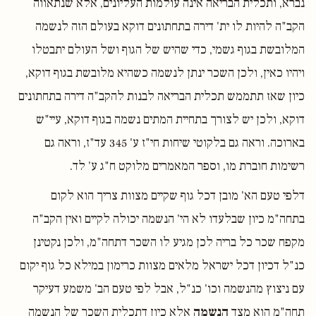
נברא, ותכלית הבריאה אינה עולמות העליונים, אלא שנתאווה
הקב"ה להיות לו ית' דירה בתחתונים דוקא בעולם הזה לנשמה
המלובשת בגוף גשמי, כדי שהיש של הגוף ושל העולם יתבטלו
ויהיו כאין, ולכן השכר ינתן לנשמה כשהיא מלובשת בגוף דוקא,
כיון שאז תתממש תכלית הבריאה לבנות להקב"ה דירה בתחתונים
דוקא, ולכן יש לצורך בתחיית המתים נשמה בגוף דוקא, עיי"ש
בארוכה. וראה גם בלקוטי שיחות חי"ז ע' 345 עד"ז, וראה גם
רשימות חוברת מו, וספר המאמרים מלוקט ח"ג ע' לד.
דלפי טעם הא' מובן דכל גוף שקיים מצוות צריך הוא לקום
בתחה"מ כיון שבלעדו לא הי' הנשמה יכולה לקיים ואין הקב"ה
מקפח שכר כל בריה לכן מגיע לו השכר דתחה"מ, ולכן נקטינן
כנ"ל דכיון דכל ישראל מלאים מצוות כרימון במילא כל גוף יקום
עם ניצוץ מהנשמה וכו' כנ"ל, אבל לפי טעם הב' משמע דעיקר
תחה"מ הוא מצד
הנשמה
אלא כיון דתכלית השכר של הנשמה