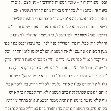
ובס' 'מצודות דוד' – טעמי המצוות להרדב"ז – (ע' קצט), ג"כ דן
בענין זה, וכתב וז"ל: בתחה"מ באיזה מהם תחזור הנשמה? אם
תאמר באותו אשר זכה א"כ יש עול בדבר שהרי המצוה שעשה
בשאר הגופות מה תהא עליהם? ואם תאמר באותו שלא זכה כ"ש
דקשיא טפי?
תשובה:
לפי השכל, כי הנשמה תתחלק לניצוצות
והחלק הוא ככל, דומיא דמדליק מנר לנר. וכל ניצוץ יכנס בגוף כפי
מנין הגופות אשר נבנו לזאת הנשמה, וכולם יקומו לזמן התחי', וכל
גוף יקבל הגמול כפי מעשיו עיי"ש, ועי' גם בס' 'אמונת התחיה' פרק
ב' שכ"כ, ובס' ש"ך על התורה פ' בהר על הפסוק (ויקרא כה,כג)
"והארץ לא תמכר לצמיתות וגו'" כתב דבא לומר שאע"פ שנגזר
גלגול על האדם עכ"ז לא יהי' גלגולו לכליון חרוץ, בא לומר שכל
אותם הגופים שנתגלגלה בהם הנשמה לא יהיו לבטלה כי לא יש
גוף שלא נעשה בו מצוה ונהנית ממנה הנשמה, א"כ בתחה"מ יקומו
כל הגופים, כי הנשמה נותנת כח והארה בהם כמדליק מנר לנר וכו'