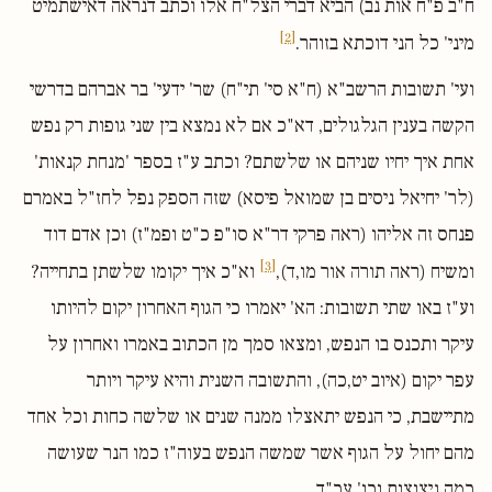
ח"ב פ"ח אות נב) הביא דברי הצל"ח אלו וכתב דנראה דאישתמיט
[2]
מיני' כל הני דוכתא בזוהר.
ועי' תשובות הרשב"א (ח"א סי' תי"ח) שר' ידעי' בר אברהם בדרשי
הקשה בענין הגלגולים, דא"כ אם לא נמצא בין שני גופות רק נפש
אחת איך יחיו שניהם או שלשתם? וכתב ע"ז בספר 'מנחת קנאות'
(לר' יחיאל ניסים בן שמואל פיסא) שזה הספק נפל לחז"ל באמרם
פנחס זה אליהו (ראה פרקי דר"א סו"פ כ"ט ופמ"ז) וכן אדם דוד
[3]
ומשיח (ראה תורה אור מו,ד),
וא"כ איך יקומו שלשתן בתחייה?
וע"ז באו שתי תשובות: הא' יאמרו כי הגוף האחרון יקום להיותו
עיקר ותכנס בו הנפש, ומצאו סמך מן הכתוב באמרו ואחרון על
עפר יקום (איוב יט,כה), והתשובה השנית והיא עיקר ויותר
מתיישבת, כי הנפש יתאצלו ממנה שנים או שלשה כחות וכל אחד
מהם יחול על הגוף אשר שמשה הנפש בעוה"ז כמו הנר שעושה
כמה ניצוצות וכו' עכ"ד.