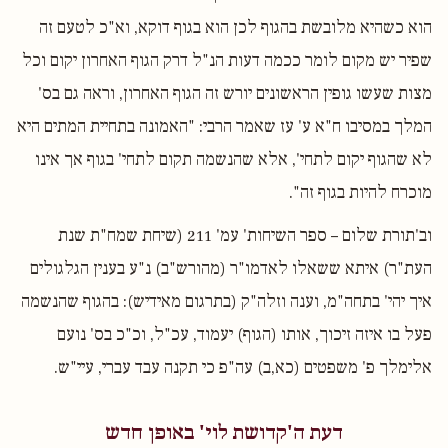
הוא כשהיא מלובשת בהגוף לכן הוא בגוף דוקא, וא"כ לטעם זה
שפיר יש מקום לומר ככמה דעות הנ"ל דרק הגוף האחרון יקום וכל
מצות שעשו גופין הראשונים יורש זה הגוף האחרון, וראה גם בס'
המלך במסיבו ח"א ע' עז שאמר הרבי: "האמונה בתחיית המתים היא
לא שהגוף יקום לתחי', אלא שהנשמה תקום לתחי' בגוף אך אינו
מוכרח להיות בגוף זה".
וב'תורת שלום – ספר השיחות' עמ' 211 (שיחת שמח"ת שנת
העת"ר) איתא ששאלו לאדמו"ר (מהורש"ב) נ"ע בענין הגלגולים
איך יהי' בתחה"מ, וענה וזלה"ק (בתרגום מאידיש): בהגוף שהנשמה
פעל בו איזה זיכוך, אותו (הגוף) יעמוד, עכ"ל, וכ"כ בס' נועם
אלימלך פ' משפטים (כא,ב) עה"פ כי תקנה עבד עברי, עיי"ש.
דעת ה'קדושת לוי' באופן חדש