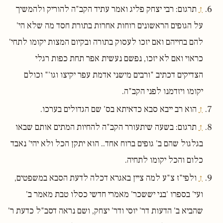
↑
תרגום: רבי יצחק פליג ואמר עתיד הקב"ה להוריק ולהמשיך
על הגופים הראשונים רוחות אחרות בתורת חסד מה שלא הי'
להם בחייהם ואם יזכו לעסוק בתורה ובקיום המצות יקומו לתחי'
כראוי ואם לא יזכו, נפשם נעשית אפר תחת כפות רגלי
הצדיקים דכתיב "ורבים מישני אדמת עפר יקיצו וגו'" וכולם
יקומו ויזדמנו לפני הקב"ה.
↑
הוא רב ייבא סבא כדאיתא בס' שם הגדולים בערכו.
↑
תרגום: בשעה שיתעורר הקב"ה להחיות המתים אותם שבאו
בגלגול שהם ב' גופים ברוח אחד.. הוא יתקן הכל ולא יהי' נאבד
כלום והכל יקומו לתחיה.
↑
ולפי"ז צ"ע למה ציין באגרא דכלה לדעת הסבא במשפטים,
ועי' בספרו 'בני יששכר' מאמרי חדשי כסלו טבת מאמר ב'
שהביא ב' הדעות דר' יוסי ודר' יצחק, ושם נראה דסב"ל כדעת ר'