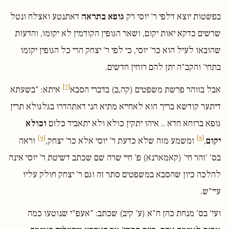
בפשטות יוצא דלפי ר' יוסי רק
גופא בתראה
דאתנטע ואצלח ונטל
שרשים כדקא יאות יקום, ושאר הגופין הקודמין לא יקומו, והדעות
שהובאו לעיל הוא כר' יוסי, כי לפי ר' יצחק הרי כל הגופין יקומו
בתחי' והקב"ה יתן להם רוחין חדשים.
[7]
אבל בזוהר פרשת משפטים (קה,ב) בדברי הסבא
איתא: "בשעתא
דיתער קודשא בריך הוא לאחייא מתיא הני דאתהדרו בגלגולא תרין
גופא ברוחא חדא .. איהו יתקין כולא ולא יתאביד כלום
וכולא
[9]
[8]
יקום
,
ומשמע מזה שלא כדעת ר' יוסי אלא כר' יצחק,
וראה
בס' 'זהר חי' (קאמארנא) פ' חיי שרה שם שכתב דשיטת ר' יוסי אינה
להלכה כיון שהסבא במשפטים סתר זה וגם ר' יצחק חולק עליו
עיי"ש.
ועי' בס' מנחת כהן ח"א (ע' קיב) שכתב: "אעפ"י שנוטעו כמה