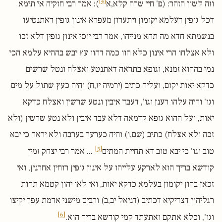
[4]
וזה לשון הזהר: (פ' חיי שרה קלא,א
): אמר רבי חזקיה אי תימא
דכל גופין דעלמא יקומון ויתערון מעפרא אינון גופין דאתנטיעו
בנשמתא חדא מה תהא מנייהו, אמר רבי יוסי אינון גופין דלא זכו
ולא אצלחו הרי אינון כלא הוו כמה דהוו עץ יבש בההיא עלמא הכי
נמי בההוא זמנא, וגופא בתראה דאתנטע ואצלח ונטל שרשים
כדקא יאות יקום, ועליה כתיב (ירמיה יז,ח) והיה כעץ שתול על מים
וגו' והיה עלהו רענן וגו', דעבד איבין ונטע שרשין ואצלח כדקא
יאות, ועל ההוא גופא קדמאה דלא עבד איבין ולא נטע שרשין (ולא
זכה ולא אצלח) כתיב (שם,ו) והיה כערער בערבה ולא יראה כי יבא
[5]
טוב וגו' כי יבא טוב דא תחיית המתים
... אמר רבי יצחק זמין
קודשא בריך הוא לארקע עלייהו על אינון גופין רוחין אחרנין, ואי
זכאן בהון יקומון בעלמא כדקא יאות, ואי לאו יהון קטמא תחות
רגליהון דצדיקיא דכתיב (דניאל יב,ב) ורבים מישני אדמת עפר יקיצו
[6]
וגו', וכלא אתקם ואתעתד קמי קודשא בריך הוא.