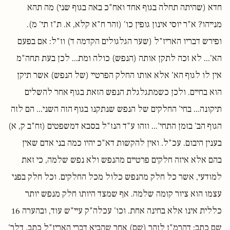
חדא (שהיתה תחלה בגוף אחד ואח"כ באה בגוף שני) מה תהא
מנייהו? א"ר יוסי אינון גופין כו' (זהר ח"א קלא, א. ת"ז תי' מ).
ופירש דבריו האריז"ל (שער הגלגולים הקדמה ד) וז"ל: אם בפעם
הא'... לא זכה לתקן אותה (הנפש) כולה ומת... לכן בעת תחה"מ
אין לו לגוף הא' אלא אותו החלק הפרטיי (של הנפש) אשר תיקן
הוא בחיים. ולכן כשמתגלגלת הנפש הזאת בגוף אחר להשלים
תיקונה... בחי' החלקים של הנפש שנתקנו בגוף הזה השני... הם לזה
הגוף הב' בזמן התחי'... וזהו ע"ד הנז"ל בסבא דמשפטים (זח"ב ק, א)
בענין היבום. עכ"ל. ואין להקשות דא"כ יהיו כמה בני אדם שאין
בהם אלא איזה חלקים פרטיים מהנפש ולא נפש שלמה, כי זאת
למודעי, אשר כל חלק מהנפש כלול מכל החלקים. וכל חלק בפני
עצמו הוא ציור קומה שלמה. אף שמצד היותו חלק מנפש יותר
כללית אינו אלא בחינה אחת. וכו' עכלה"ק עיי"ש עוד, ובהערה 16
שם כתב: דהרמ"ז לזהר (שם) אחר שהביא דברי האריז"ל כתב, דלר'