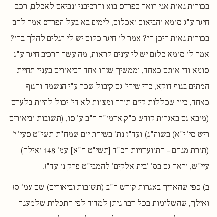
בכורות נאות אני רואה בפרדס בוא והרכיבני ונביאם לאכלם, רכב
חיגר ע"ג סומא והביאום ואכלום, לימים בא בעל הפרדס אמר להם
בכורות נאות היכן הן? אמר לו חיגר כלום יש לי רגלים להלך בהן?
אמר לו סומא כלום יש לי עינים לראות, מה עשה הרכיב חיגר ע"ג
סומא ודן אותם כאחד, וממשיך שזהו אחד הביאורים בענין תחיית
המתים בגוף דוקא, כדי שיהי' גם קיבול שכר ע"י הנשמה והגוף
כאחד, כיון שכללות קיום תורה ומצוות לא הי' יכול להיות בלעדם
(מובא גם באגרות קודש כ"ק אדמו"ר ח"ב ע' סו, (תשובות וביאורים
ריש סי' י"א) בשוה"ג) ועד"ז נת' בשיחת יום שמח"ת תשי"ט סעי' י'
(תורת מנחם – התוועדויות חכ"ד [תשי"ט ח"א] עמ' 148 ואילך)
עיי"ש, וראה גם בס' 'בית אלקים' להמבי"ט פרק נו עד"ז.
ב) כפי שהאריך באגרות קודש ח"ב (תשובות וביאורים) שם עמ' סז
ואילך, שהשלימות בכל דבר ניתן למדוד לפי התכלית שלמענה