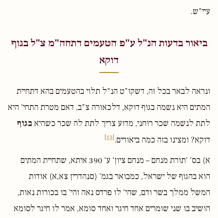
עיי"ש.
ביאור בדעות הנ"ל ע"פ הטעמים דתחה"מ צ"ל בגוף
דוקא
ונראה לבאר בכל זה, דשקו"ט הנ"ל תלוי בהטעמים בהא דתחיית
המתים היא נשמה בגוף דוקא, דלכאורה צ"ב, דאם מטרת התחי' היא
לתת לנשמה שכר רוחני, מדוע צריך לתת לה שכר כשהיא
בגוף
[13]
דוקא? ומצינו בזה כמה ביאורים.
א) בס' 'תורת מנחם – מנחם ציון' ע' 390 איתא, שתחיית המתים
הוא בהגוף של ישראל, כמבואר בגמ' (סנהדרין צא,א) אודות
המשל ממלך בשר ודם, שהי' לו פרדס נאה והי' בו בכורות נאות,
הושיב בו שני שומרים אחד חיגר ואחד סומא, אמר לו חיגר לסומא