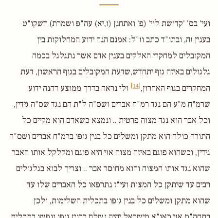
ועי' בס' 'קדושת לוי' (פ' ואתחנן (ז,יא) עה"פ ושמרת) דשקו"ט
בענין זה, ובתו"ד כתב וז"ל: אמנם הנה ידוע המחלוקות בין
המקובלים למחקרי האלקים בענין אדם אשר נתגלגל בכמה
גלגולים באיזה גוף יתחדש,שדעת המקובלים בגוף הראשון, דעת
[14]
המחקרים בגוף האחרון,
ולי נראה בדרך ממוצע דהנה ידוע
שרמ"ח מ"ע הם נגד רמ"ח אברים ושס"ה ל"ת הם נגד שס"ה גידין,
וכל אבר הוא נגד מצוה פרטית .. ונמצא כשאדם הוא מקיים כל
התורה כולה הוא מתקן ומשלים כל בנין גופו ברמ"ח אברים ושס"ה
גידין, וכשהוא פוגם באיזה מצוה אזי היא פוגם ומקלקל אותו האבר
שהוא נגד אותו המצוה והוא מחוסר אבר .. וצריך לבוא בגלגולים
רבים עד שיתקן כל המצות ועי"ז נתרפאו כל האברים שלו עד
שהוא מתקן ומשלים כל בנין גופו בתכלית השלימות, ולכן
בתחה"מ אזי כאו"א מישראל יהיה נשלם בבנין גופו ונפשו בתכלית