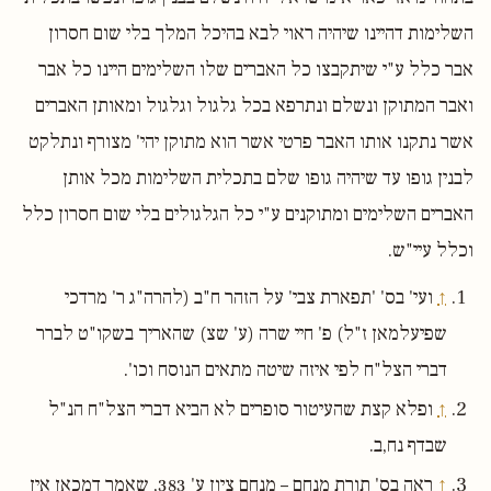
השלימות דהיינו שיהיה ראוי לבא בהיכל המלך בלי שום חסרון
אבר כלל ע"י שיתקבצו כל האברים שלו השלימים היינו כל אבר
ואבר המתוקן ונשלם ונתרפא בכל גלגול וגלגול ומאותן האברים
אשר נתקנו אותו האבר פרטי אשר הוא מתוקן יהי' מצורף ונתלקט
לבנין גופו עד שיהיה גופו שלם בתכלית השלימות מכל אותן
האברים השלימים ומתוקנים ע"י כל הגלגולים בלי שום חסרון כלל
וכלל עיי"ש.
↑
ועי' בס' 'תפארת צבי' על הזהר ח"ב (להרה"ג ר' מרדכי
שפיעלמאן ז"ל) פ' חיי שרה (ע' שצ) שהאריך בשקו"ט לברר
דברי הצל"ח לפי איזה שיטה מתאים הנוסח וכו'.
↑
ופלא קצת שהעיטור סופרים לא הביא דברי הצל"ח הנ"ל
שבדף נח,ב.
↑
ראה בס' תורת מנחם – מנחם ציון ע' 383, שאמר דמכאן אין