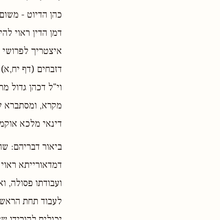
כהן הדיוט - משום
דמן הדין ראוי להי
איצטריך לפרושי ט
דזבחים (דף יח,א) 
וי"ל דכהן גדול מ
מקרא, ומסתברא שה
דינאי מלכא אוקמי
ביאור דבריהם: שהק
דמדאורייתא ראוי 
ועבודתו פסולה, ו
לעבוד תחת הראשון,
יכולים להורידו שש