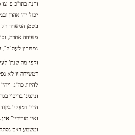
והנה בתו"כ פ' צו 
יכול יהו אהרן ובנ
בשמן המשחה רק א
משיחה אחרת, וכן 
נמשחין לעת"ל", ע
ולפי מה שנת' לעי
דמשיחה זו לא נפק
להיות כה"ג, ויהי
ונתמנו בריבוי בג
הדין דמעלין בקודש
ואין מורידין"
אין 
ומשמע דאם נסתלק