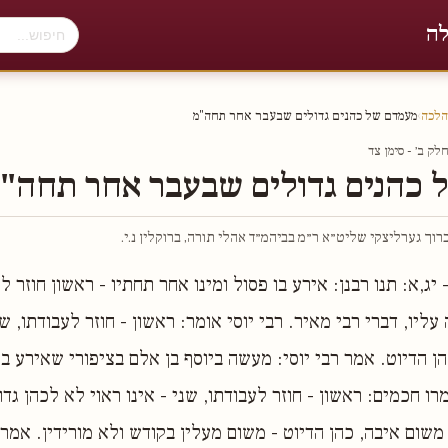
לה
הלכה
›
מעמדם של כהנים גדולים שבעבר אחר תחה"מ
ק ב׳ - סימן צד
 כהנים גדולים שבעבר אחר תחה"
וך גערליצקי שליט״א ר״מ בביהמ״ד אהלי תורה, ברוקלין נ.י.
 יג,א: תנו רבנן: אירע בו פסול ומינו אחר תחתיו - ראשון חוזר ל
עליו, דברי רבי מאיר. רבי יוסי אומר: ראשון - חוזר לעבודתו, שנ
ן הדיוט. אמר רבי יוסי: מעשה ביוסף בן אלם בציפורי שאירע בו 
מרו חכמים: ראשון - חוזר לעבודתו, שני - אינו ראוי לא לכהן גדו
 משום איבה, כהן הדיוט - משום מעלין בקודש ולא מורידין. אמר