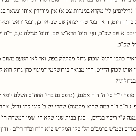
 (דיליפינן לי' מקרא במנחות צט,א) אין מורידין אותו ונשאר בגדו
כהן הדיוט, וראה בס' שיח יצחק שם שביאר כן, ובס' 'ראש יוסף'
יטב"א שם שכ"כ, ועי' תוס' הרא"ש שם, ותוס' מגילה ט,ב, ד"ה ול
ול שכ"כ.
יך כתבו התוס' שכהן גדול מסתלק בפה, ואי לאו הטעם משום מע
ין אותו לכהן הדיוט, הרי מבואר בירושלמי דמינוי כהן גדול הוא 
בגדולתי?
סופר יו"ד סי' ה' ד"ה אמנם, (נדפס גם בחי' החת"ס השלם יומא 
פ"ג ה"ב ד"ה במה שהוא מתמנה) שהרי יש ב' סוגי כהן גדול, אח
ה ע"י ריבוי בגדים, - כגון בבית שני שלא הי' שמן המשחה הי' 
בגדים וכמ"ש ברמב"ם הל' כלי המקדש פ"א ה"ח ופ"ד הי"ב - ודין