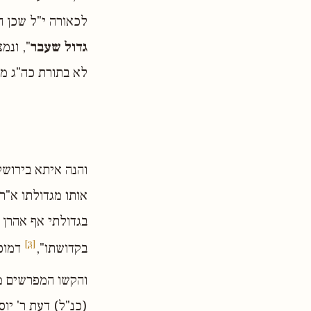
לכאורה י"ל שכן ה
גדול שעבר
", ונמ
לא בתורת כה"ג מש
והנה איתא בירושלמ
אותו מגדולתו א"ר 
בגדולתי אף אהרן 
[3]
בקדושתו",
דמוכח
והקשו המפרשים מז
(כנ"ל) דעת ר' יוס