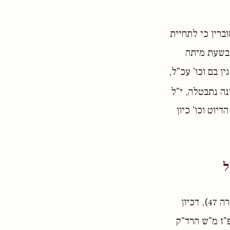
ברין כי לתחיית
בשעת מיתה
ין בם וכו' עכ"ל,
ה נתבטלה, י"ל
יוט וכו' כיון
ל
ולפי מה שנתבאר לעיל בסי' כד (ע"פ המבואר בלקוטי שיחות חל"א פ' תצוה א' הערה 47), דכיון
"ז מ"ש הרד"ק