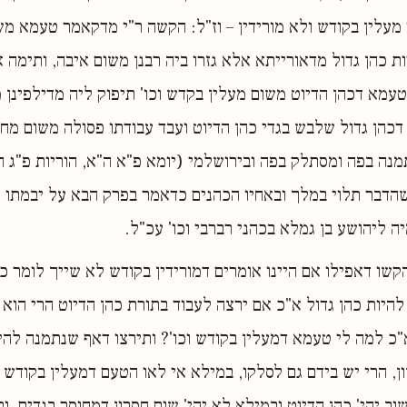
 מעלין בקודש ולא מורידין – וז"ל: הקשה ר"י מדקאמר טעמא מ
ות כהן גדול מדאורייתא אלא גזרו ביה רבנן משום איבה, ותימה 
עמא דכהן הדיוט משום מעלין בקדש וכו' תיפוק ליה מדילפינן 
דכהן גדול שלבש בגדי כהן הדיוט ועבד עבודתו פסולה משום מחוס
תמנה בפה ומסתלק בפה ובירושלמי (יומא פ"א ה"א, הוריות פ"ג ה
דבר תלוי במלך ובאחיו הכהנים כדאמר בפרק הבא על יבמתו (
ה ליהושע בן גמלא בכהני רברבי וכו' עכ"ל.
שו דאפילו אם היינו אומרים דמורידין בקודש לא שייך לומר כן 
להיות כהן גדול א"כ אם ירצה לעבוד בתורת כהן הדיוט הרי הוא 
א"כ למה לי טעמא דמעלין בקודש וכו'? ותירצו דאף שנתמנה להיו
 הרי יש בידם גם לסלקו, במילא אי לאו הטעם דמעלין בקודש ואי
וב יהי' כהן הדיוט ובמילא לא יהי' שום חסרון דמחוסר בגדים, 