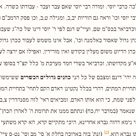
כה כרבי יוסי. ומודה רבי יוסי שאם עבר ועבד - עבודתו כשרה. א
 יוסי וכו' וראה גם הוריות יב,ב, ומגילה ט,ב, וכן פסק הרמב"ם 
 וכדביאר בכס"מ שם, ועיי"ש דגם לפי ר' יוסי דינו של כה"ג שעבר
ן גדול שאסור באלמנה וכו', אבל אינו משמש לעבוד ככהן גדול 
כהן הדיוט משום מעלין בקודש ואין מורידין, ואפילו אם ירצה לע
 א"ע מקדושתו, וכדביאר בשדי חמד מערכת מ' כלל קצ"ד בסופו ע
ה יהי' דינם ומצבם של כל הני
כהנים גדולים הכשרים
ששימשו ב
חיית המתים, דהרי בכלל נקטינן דאדם הקם לתחי' בתחיית המת
לפני שמת, כי הוא אותו האדם, ומביאים ראי' לזה מסנהדרין צ,ב:
שנאמר (במדבר יח,כח) ונתתם ממנו את תרומת ה' לאהרן הכהן", 
י נימא דהוה גברא אחרינא, היכי מתקיים קרא, הא קרא משתעי 
[2]
ו גברא הוא,
(ונת' בזה בארוכה בחלק א' סי' מב וסי' נט-ס עיי"