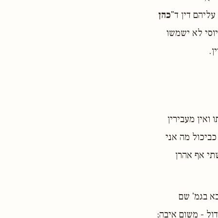
ליהם דין ד"
כהן
יוסי לא ישמשו
ן.
 ואין מעבירין
כביכול מה אני
שתי אף אהרן
א בגמ' שם
דול - משום איבה;