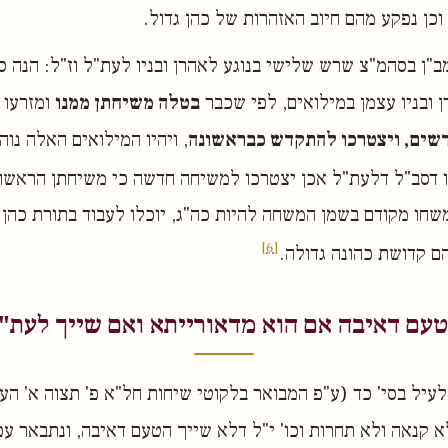
וכן נפקע מהם חיוב האזהרות של כהן גדול.
"ן בסהמ"צ שרש שלישי בנוגע לאהרן ובניו לעת"ל וז"ל: הנה סו
 ובניו עצמן במילואים, לפי שכבר
בטלה משיחתן ממנו
ומזרעו 
דשים, ויצטרכו להתקדש כבראשונה
, ויהיו המילואים האלה נוהג
 דסב"ל דלעת"ל אכן יצטרכו למשיחה חדשה כי משיחתן הראשונ
שחו מקודם בשמן המשחה להיות כה"ג, יוכלו לעבוד בתורת כהן הד
[6]
ם קדושת כהונה גדולה.
עם דאיבה אם הוא מדאורייתא ואם שייך לעת"
א קנאה ולא תחרות וכו' י"ל דלא שייך הטעם דאיבה, ונתבאר עפ