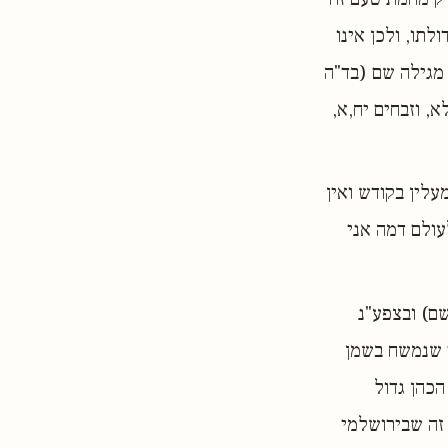
לתו, ולכן אינו
 מגילה שם (בד"ה
א, וזבחים יח,א,
לין בקודש ואין
לעולם דמה אני
שם) ובצפע"נ
ד שנמשח בשמן
הכהן גדול
 זה שבירושלמי