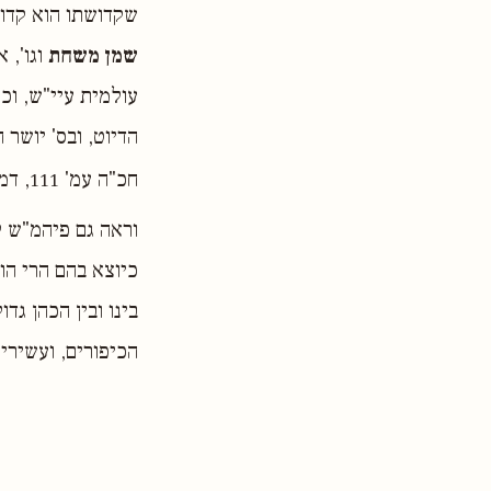
שקדושתו הוא קדוש
שמן משחת
וגו', 
עולמית עיי"ש, וכ"
הדיוט, ובס' יושר 
חכ"ה עמ' 111, דמשיחה בשמן המשחה פועל ענין הנצחיות עיי"ש.
וראה גם פיהמ"ש ל
כיוצא בהם הרי הו
בינו ובין הכהן ג
הכיפורים, ועשירי