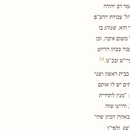
מר רב יהודה
הל' עבודת יוהכ"פ
 הוא, שנוהג בו
משום איבה, וכן
בוד ככהן הדיוט
[1]
יי"ש ובכ"מ.
בית ראשון ושני
ים יש לו אותם
 "מנין לתחיית
והיינו שזה
באהרן הכהן שהי'
ש), ולפי"ז