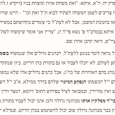
פרק יח, ה"א, איתא: "זאת משחת אהרן ומשחת בניו (ויקרא ז,לה)
יו צריכים לשמן המשחה לעתיד לבוא ת"ל זאת וכו'" – היינו שהי
ז בחנוכת המשכן, אבל לא לעת"ל כי עומדים בקדושתם במשיחה
איתא בבמדב"ר פ' נשא פי"ד,יג, "עדיין אני אומר שימשחו לעת"
יי"ש, וראה קרבן אהרן שם.
ל נראה לומר בנוגע ללעת"ל, דכהנים גדולים אלו שנמשחו
בשמן
ע לעולם, לא יוכלו לעבוד אז גם בתורת כהן הדיוט, כיון שנתקד
' נוהג בהם האזהרות של כה"ג, אבל כהנים גדולים אלו שלא נמש
דים י"ל דכשמתו
דנפקע המינוי
שלהם בדרך ממילא, א"כ י"ל דשו
 ואין מורידין, וכמבואר לעיל בפירוש התוס' דיומא, דמצד הדין
בי"ד מסלקין אותו
מכהונה גדולה ולכן אינו יכול לעבוד בתורת כ
 כבר מכהונה גדולה שוב יכול להשתמש בכהן הדיוט, ובמילא י