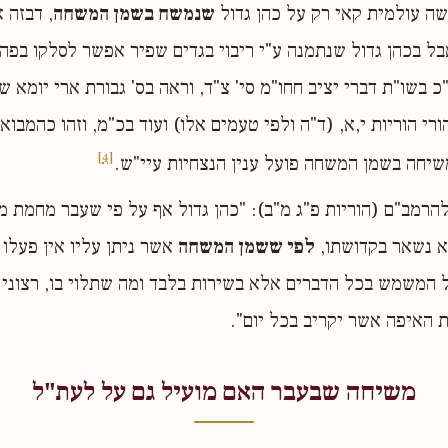
ה עולמית קאי רק על כהן גדול
שנמשח בשמן המשחה
, דבזה א
אבל בכהן גדול שנתמנה ע"י ריבוי בגדים שפיר אפשר לסלקו בפה 
כ בשו"ת דברי יציב חחו"מ סי' צ"ד, וראה בס' גבורת ארי יומא ש
הורי הוריות י,א, (ד"ה ולפי טעמים אלו) ועוד בכ"מ, וזהו כהמבו
[4]
הרמב"ם (הוריות פ"ג מ"ב): "כהן גדול אף על פי שעבר מחמת מו
א נשאר בקדושתו,
לפי ששמן המשחה
אשר ניתן עליו אין פעלו 
דול המשמש בכל הדברים אלא בשירות בלבד ומה שתלוי בו, רצוני 
ת האיפה אשר יקריב בכל יום".
משיחה שבעבר האם מועיל גם על לעת"ל