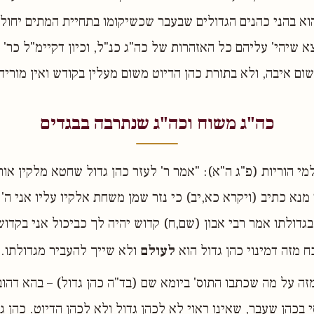
וא בהני כהנים הגדולים שבעבר שכשיקומו בתחיית המתים יחול ע
צא שיהי' עליהם כל האזהרות של כה"ג כנ"ל, וכיון דקיימ"ל כר' 
ום איבה, ולא בתורת כהן הדיוט משום מעלין בקודש ואין מורידי
כה"ג משוח וכה"ג שנתרבה בבגדים
י הוריות (פ"ג ה"א): "אמר ר' לעזר כהן גדול שחטא מלקין אותו
מנא כתיב (ויקרא כא,יב) כי נזר שמן משחת אלקיו עליו אני ה' 
בגדולתו אמר רבי אבון (שם,ח) קדוש יהיה לך כביכול אני בקדו
 מזה דמינוי כהן גדול הוא
לעולם
ולא שייך להעביר מגדולתו.
ה על מה שכתבו התוס' ביומא שם (בד"ה כהן גדול) – בהא דהוב
י בכהן שעבר, שאינו ראוי לא לכהן גדול ולא לכהן הדיוט. כהן ג