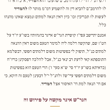
דלפי הנ"ל הרי לדעת הרמב"ם שהעובר הוא
המדיר
, א"כ ודאי הי'
לו להרמב"ם להביא דין זה להשמיע דמ"מ מותר לו
להמדיר
לעשות לו תכריכין וכו' כיון דאין הנאה למתים ונמצא שאינו מהנהו
כלל.
אמנם יתיישב עפי"ז קושיית הגר"ש אייגר בהגהותיו בשו"ע יו"ד על
הט"ז שם, שהקשה דלמה ליה למימר הטעם משום דאין ההנאה
למתים כנ"ל, תיפוק לי בפשיטות משום דלמתים חפשי, דבשלמא
התוספתא קאי לדעת רב ינאי כנ"ל, אבל להלכה דפסקינן כריו"ח
(כדאיתא בשו"ע יו"ד סי' ש"א סעי' ז') הרי הטעם הוא בפשיטות
משום דלמתים חפשי עיי"ש? ולהנ"ל י"ל דבעינן לטעם זה דוקא, כי
אם הי' הנאה למת הי' האיסור אצל
המדיר
.
הגר"ש איגר מקשה על פירוש זה