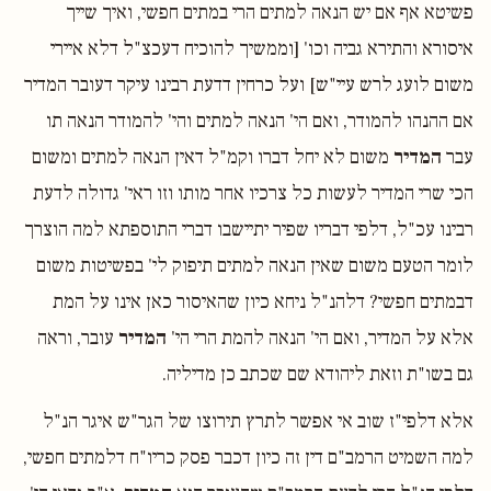
פשיטא אף אם יש הנאה למתים הרי במתים חפשי, ואיך שייך
איסורא והתירא גביה וכו' [וממשיך להוכיח דעכצ"ל דלא איירי
משום לועג לרש עיי"ש] ועל כרחין דדעת רבינו עיקר דעובר המדיר
אם ההנהו להמודר, ואם הי' הנאה למתים והי' להמודר הנאה תו
עבר
המדיר
משום לא יחל דברו וקמ"ל דאין הנאה למתים ומשום
הכי שרי המדיר לעשות כל צרכיו אחר מותו וזו ראי' גדולה לדעת
רבינו עכ"ל, דלפי דבריו שפיר יתיישבו דברי התוספתא למה הוצרך
לומר הטעם משום שאין הנאה למתים תיפוק לי' בפשיטות משום
דבמתים חפשי? דלהנ"ל ניחא כיון שהאיסור כאן אינו על המת
אלא על המדיר, ואם הי' הנאה להמת הרי הי'
המדיר
עובר, וראה
גם בשו"ת וזאת ליהודא שם שכתב כן מדיליה.
אלא דלפי"ז שוב אי אפשר לתרץ תירוצו של הגר"ש איגר הנ"ל
למה השמיט הרמב"ם דין זה כיון דכבר פסק כריו"ח דלמתים חפשי,