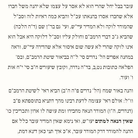
עובר בבל יחל שהרי הוא לא אסר על עצמו שלא יהנה משל חברו
אלא שחברו אסרו בהנאתו עכ"ל והביא כמה ראיות לזה וסב"ל
שהמודר לוקה ולא המדיר עיי"ש, ועי' גם בר"ן שם (ד"ה הלכה)
שהביא ג"כ דברי הרמב"ם וחולק עליו וסב"ל דלוקה היא אבל הוא
אינו לוקה שהרי לא עשה שום איסור אלא שהדירה עיי"ש, וראה
במחנה אפרים הל' נדרים סי' ל"ה בביאור שיטת הרמב"ם, ובס'
הפלאה כתובות נט,ב, בד"ה נדרה, וקובץ שיעורים ח"ב סי' י"ח אות
ו' ועוד.
והנה באור שמח (הל' נדרים פ"ה ה"ב) הביא ראי' לשיטת הרמב"ם
וז"ל: אולם ראי' עצומה לדעת רבינו מהך דתניא בתוספתא פ"ב
(דנדרים, ה"ז) המודר הנאה מחבירו ומת עושה לו ארון ותכריכין כו'
שאין הנאה למתים
יעו"ש, ואי נימא שאין המדיר עובר כלל אם
ההנה להמודר דרק המודר עובר, א"כ איך תני כאן דינא דמת,