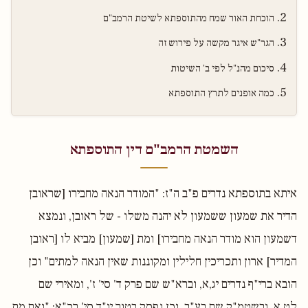
הוכחת האור שמח מהתוספתא לשיטת הרמב"ם
הגר"ש איגר מקשה על פירוש זה
סיכום מהנ"ל לפי ב' השיטות
כמה אופנים לתרץ התוספתא
השמטת הרמב"ם דין התוספתא
איתא בתוספתא נדרים פ"ב ה"ז: "המודר הנאה מחבירו [שראובן
הדיר את שמעון ששמעון לא יהנה משלו - של ראובן, ונמצא
דשמעון הוא מודר הנאה מחבירו] ומת [שמעון] מביא לו [ראובן
המדיר] ארון ותכריכין חלילין ומקוננות שאין הנאה למתים" וכן
הובא ברי"ף נדרים יג,א, וברא"ש שם פרק ד' סי' ז', ומאירי שם
לט,א, ובשטמ"ק שם בע"ב, וכן נפסק בטור יו"ד סי' רכ"א: "ואם מת