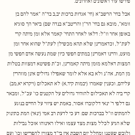
פירשו עוד ראשונים ואחרונים.
אבל בחי' הרשב"א (חי' אגדות ברכות יב,ב בד"ה "אמר להם בן
זומא", מובא גם בחי' הר"ן והריטב"א בנדה שם) ביאר הך סוגיא
באופן אחר וז"ל: דלאו לאחר התחי' קאמר אלא זמן מיתה קרי
לעת"ל, וכדאמרינן שלא תהא מכשילן לעת"ל שהוא אחר זמן
מועט, והיינו דאמרינן במתים חפשי כיון שמת נעשה אדם חפשי מן
המצות דאלמא מזמן מיתה קאמרינן, וכ"ת פשיטא דמצוות בטלות
מן המת, אה"נ ולא בא אלא לומר שאפילו גדולים אינן מוזהרין
עליהם, וכענין שאמרו (יבמות קיד,א) לא תאכלום (ויקרא יא,מב)
קרי ביה לא תאכילום להזהיר גדולים על הקטנים כו' עכ"ל, ומבאר
גם דלפי ר' ינאי דלקוברו אסור, באמת יש ציווי על החיים בנוגע
להמתים וז"ל בברכות שם: דע כי לדעת רב אמי (ינאי) המת כתינוק
שלא הגיע לכלל מצות מצד עצמו ואילו ראינוהו אוכל נבילות
ולובש שעטנז ומחלל יום השבת אין בי"ד מצווין להפרישו וכו' ועם