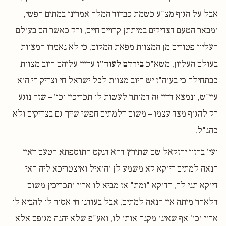
אבל על הגוף מצ"ע כשמת כבדוד המלך אמרינן במתים חפשי,
ומבאר הטעם דצדיקים במיתתן קרויים חיים, ורק כאשר הם בעולם
העליון פטורים מן המצוות מפאת המקום, כי לא נאמרו המצוות
בעולם העליון, משא"כ
בירדם לעוה"ז
עדיין עליהם חיוב מצוות
כבתחילה כי בעוה"ז יש חיוב מצוות לכל ישראל חי וצדיק חי הוא
עיי"ש, ונמצא דדין זה דמותר לעשות לו תכריכין וכו' – שזה נוגע
רק להגוף מצד עצמו – משום דלמתים חפשי שייך גם בצדיקים ולא
כהנ"ל.
ועי' בחזון יחזקאל שם שתירץ דהא דנקט התוספתא הטעם דאין
הנאה למתים דיוקא קא משמע לן והואיל ואיצטריכא ליה האי
דיוקא תני לה, דדוקא "ומת" אז מביא לו ארון ותכריכין משום
דלאחר מיתה אין הנאה למתים, אבל בעודנו חי אסור לו להביא לו
ארון וכו' אף שאינו מקנה אותו לו, ואע"פ שלא יהנה מגופם אלא