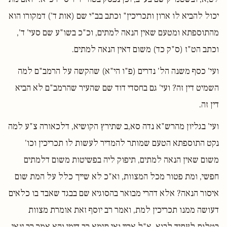
יכול להביא לו ארון ותכריכין" וכתב בב"י שם (אות ד') דמקורו הוא
מהתוספתא ומטעם שאין הנאה למתים, וכ"כ בשו"ע שם סעי' ד',
וכתב הט"ז (ס"ק כד) משום דאין הנאה למתים.
ועי' כסף משנה הל' נדרים (פ"ו הי"א) שהקשה על הרמב"ם למה
השמיט דין זה? ועי' גם בחסדי דוד שם שהעיר שהרמב"ם לא הביא
דין זה.
ועי' בגליון מהרש"א נדה סא,ב שתירץ הקושיא, דלכאורה צ"ע למה
נקט התוספתא הטעם שמותר להמדיר לעשות לו תכריכין וכו'
משום שאין הנאה למתים, תיפוק ליה בפשיטות משום דלמתים
חפשי, ומת פטור מכל המצוות, וא"כ לא שייך כלל על המת שום
איסור הנאה? אלא דהרי מבואר בהסוגיא שם בבגד שאבד בו כלאים
דעושה ממנו תכריכין למת, ואמר רב יוסף זאת אומרת מצוות
בטלות לעתיד לבוא, א"ל אביי ואי תימא רב דימי והא אמר רב ינאי