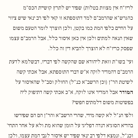
לריו"ח אין מצוות בטלות) שפיר יש לתרץ קושיית הכס"מ
כהגרש"א שהרמב"ם למד דתוספתא זו קאי לפי רב ינאי שיש ציווי
על החיים כלפי המת כמו בקטן, ולכן הוצרך לומר הטעם משום
שאין הנאה למתים ולכן אין כאן איסור כלל, אבל הרמב"ם עצמו
שפסק כריו"ח לא הוצרך להביא דין זה כלל.
ועי' בשו"ת וזאת ליהודא שם שהקשה לפי דבריו, דבשלמא לדעת
הרמב"ם דהמדיר לוקה א"ש דברי התוספתא, אבל אכתי קשה
לשיטת הר"ן (וכן הרשב"א כנ"ל) החולק וסב"ל שהאיסור על
המודר
אבל המדיר אינו לוקה, א"כ אכתי קשה דתיפוק ליה
בפשיטות משום דלמתים חפשי?
ולפי הנ"ל לא קשה מידי, שהרי הרשב"א והר"ן הם הם שפירשו
בהדיא הסוגיא דנדה דפליגי על הזמן שהוא מת ולא על אחר התחי'
וכנ"ל, ונמצא דלפי רב ינאי שפיר יש איסור לגבי המת עצמו, ולכן