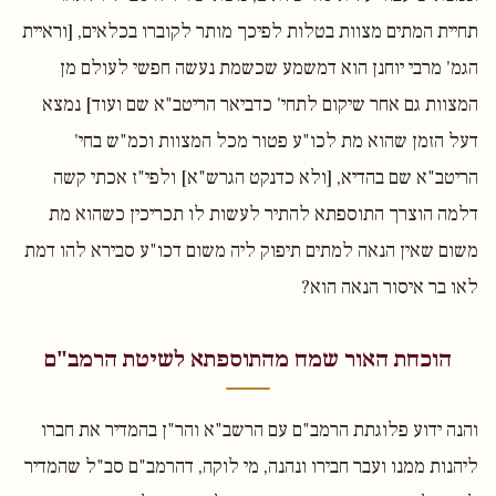
תחיית המתים מצוות בטלות לפיכך מותר לקוברו בכלאים, [וראיית
הגמ' מרבי יוחנן הוא דמשמע שכשמת נעשה חפשי לעולם מן
המצוות גם אחר שיקום לתחי' כדביאר הריטב"א שם ועוד] נמצא
דעל הזמן שהוא מת לכו"ע פטור מכל המצוות וכמ"ש בחי'
הריטב"א שם בהדיא, [ולא כדנקט הגרש"א] ולפי"ז אכתי קשה
דלמה הוצרך התוספתא להתיר לעשות לו תכריכין כשהוא מת
משום שאין הנאה למתים תיפוק ליה משום דכו"ע סבירא להו דמת
לאו בר איסור הנאה הוא?
הוכחת האור שמח מהתוספתא לשיטת הרמב"ם
והנה ידוע פלוגתת הרמב"ם עם הרשב"א והר"ן בהמדיר את חברו
ליהנות ממנו ועבר חבירו ונהנה, מי לוקה, דהרמב"ם סב"ל שהמדיר