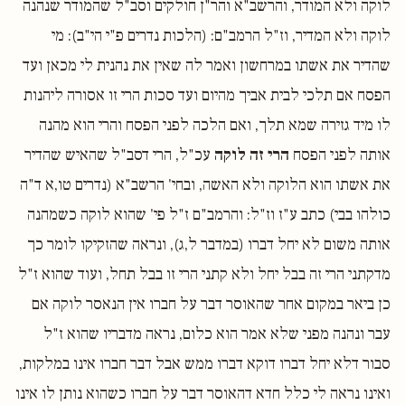
לוקה ולא המודר, והרשב"א והר"ן חולקים וסב"ל שהמודר שנהנה
לוקה ולא המדיר, וז"ל הרמב"ם: (הלכות נדרים פ"י הי"ב): מי
שהדיר את אשתו במרחשון ואמר לה שאין את נהנית לי מכאן ועד
הפסח אם תלכי לבית אביך מהיום ועד סכות הרי זו אסורה ליהנות
לו מיד גזירה שמא תלך, ואם הלכה לפני הפסח והרי הוא מהנה
אותה לפני הפסח
הרי זה לוקה
עכ"ל, הרי דסב"ל שהאיש שהדיר
את אשתו הוא הלוקה ולא האשה, ובחי' הרשב"א (נדרים טו,א ד"ה
כולהו בבי) כתב ע"ז וז"ל: והרמב"ם ז"ל פי' שהוא לוקה כשמהנה
אותה משום לא יחל דברו (במדבר ל,ג), ונראה שהזקיקו לומר כך
מדקתני הרי זה בבל יחל ולא קתני הרי זו בבל תחל, ועוד שהוא ז"ל
כן ביאר במקום אחר שהאוסר דבר על חברו אין הנאסר לוקה אם
עבר ונהנה מפני שלא אמר הוא כלום, נראה מדבריו שהוא ז"ל
סבור דלא יחל דברו דוקא דברו ממש אבל דבר חברו אינו במלקות,
ואינו נראה לי כלל חדא דהאוסר דבר על חברו כשהוא נותן לו אינו