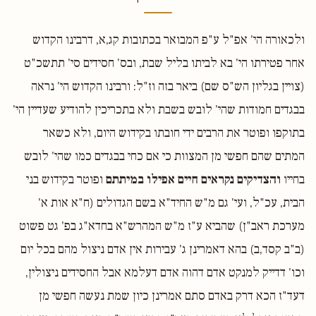
ולכאורה הי' אפ"ל ע"פ המבואר בכתובות קג,א, דרבינו הקדוש
אחר פטירתו הי' בא לביתו בליל שבת, ובס' חסידים סי' תתשכ"ט
(צויין בגליון הש"ס שם) ביאר בזה וז"ל: ורבינו הקדוש הי' נראה
בבגדים חמודות שהי' לובש בשבת ולא בתכריכין להודיע שעדיין הי'
בתוקפו ופוטר את הרבים ידי חובתו בקידוש היום, ולא כשאר
המתים שהם חפשי מן המצוות כי אם כחי בבגדים כמו שהי' לובש
בחייו
והצדיקים נקראים חיים אפילו במיתתם
ופוטר בקידוש בני
הבית, עכ"ל, ועי' גם מ"ש החיד"א בשם הגדולים (ח"א אות א'
מערכת ראב"ן) שהביא ע"ז מ"ש המהרש"א בחדא"ג בפ' גט פשוט
(ב"ב קסד,ב) בהא דאמרינן ג' עבירות אין אדם ניצול מהם בכל יום
וכו' דדייק למנקט אדם דהוה אדם דעלמא אבל החסידים ניצולין,
דעד"ז הכא דרק באדם סתם אמרינן כיון שמת נעשה חפשי מן