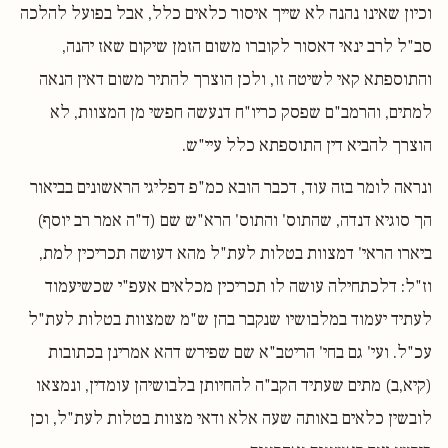
וכיון שאינו נהנה לא שייך איסור כלאים כלל, אבל בפועל להלכה
סב"ל לרב ינאי דאסור לקוברו משום הזמן שיקום שאז יהנה,
והתוספתא קאי לשיטה זו, ולכן הוצרך להתיר משום דאין הנאה
למתים, והרמב"ם שפסק כריו"ח דנעשה חפשי מן המצוות, לא
הוצרך להביא דין התוספתא כלל עיי"ש.
ונראה לומר בזה עוד, דכבר הובא כמ"פ דפליגי הראשונים בביאור
הך סוגיא דנדה, שהתוס' והתוס' הרא"ש שם (ד"ה אמר רב יוסף)
ביארו הראי' דמצוות בטלות לעת"ל מהא דעושה תכריכין למת,
וז"ל: דלכתחילה עושה לו תכריכין מכלאים אעפ"י שכשיעמוד
לעתיד יעמוד במלבושיו שנקבר בהן ש"מ שמצוות בטלות לעת"ל
עכ"ל. ועי' גם בחי' הריטב"א שם שפירש דהא אמרינן בכתובות
(קיא,ב) מתים שעתיד הקב"ה להחיותן בלבושיהן עומדין, ונמצאו
לובשין כלאים באותה שעה אלא ודאי מצוות בטלות לעת"ל, וכן