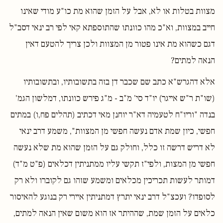
מצוות בטלות או לא, אבל על הזמן שהוא מת כו"ע מודי שאינו
חייב במצוות, וא"כ מהו כוונתו שהתוספתא קאי לפי רב ינאי דסב"ל
דגם כשהוא מת אינו פטור מן המצוות ולכן צריך להטעם דאין
הנאה למתים?
אלא דהגרש"א כתב שם שכבר דן בזה בתשובותיו, ובתשובותיו
(שו"ת ר"ש אייגר) יו"ד סי' מ"ב - מ"ג פירש כוונתו, דמלשון הגמ'
בנדה "וריו"ח לטעמיה דא"ר יוחנן מאי דכתיב (תהלים פח,ו) במתים
חפשי, כיון שמת אדם נעשה חפשי מן המצוות", משמע דרב ינאי
לא דריש דרשה זו כלל, וחולק גם על הזמן שהוא מת שלא נעשה
חפשי מן המצות, ולפי"ז תקשי עליו ממתניתין דכלאים (פ"ט מ"ד)
דמותר לעשות תכריכין מכלאים ומשמע שזהו גם לקוברו ולא רק
לסופדו? ועכצ"ל דרב ינאי יתרץ דמתניתין איירי רק בנוגע להאיסור
כלאים על הזמן שמת, שההיתר אז הוא משום שאין הנאה למתים,