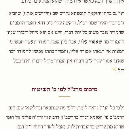
אין זה שייך הכא כאשר אין המודר שהוא המת עובר כלום.
ועי' גם בחזון יחזקאל תוספתא נדרים שם (חידושים אות ז) שהביא
ג"כ דברי האור שמח הנ"ל, והקשה עליו ג"כ דהא דאמר הרמב"ם
שהמדיר עובר משום בל יחל דברו, היינו אם הוא מיחל דיבורו שנתן
להמודר מה
שאסור עליו
, אבל כיון שמת המודר ונעשה חפשי מן
המצות אין הנאתו אסורה עליו, והמדיר בתתו עכשיו להמודר דבר
שאינו אסור עליו ע"פ דיבורו אין המדיר מיחל דיבורו ואינו בבל
[2]
יחל.
סיכום מהנ"ל לפי ב' השיטות
ולפי כל הנ"ל נראה לומר, דלפי מה שנתבאר (בחלק א' שם) דגם
הרמב"ם פי' הסוגיא דנדה כהרשב"א דרב ינאי וריו"ח פליגי על הזמן
שהוא מת עיי"ש בההוכחות לזה, (אבל לאחר התחי' י"ל דגם