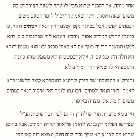
אחר מיתה, אך ההכנה שהוא מכין לו עתה לשעת הצורך יש בה
משום הנאה ואסור, היינו דבאמת הי' יכול לומר הטעם משום
דבמתים חפשי, אבל בכוונה נקט הטעם דאין הנאה
למתים
דוקא, כי
כוונתו לחדש דמחיים אסור, (והביא דוגמא לזה מכתובות ב,ב, דהא
דנקט המשנה הרי זה גיטך אם לא באתי מכאן וכו' הוא משום דיוקא
הא חלה ה"ז גט) עכ"ד, אלא דבפשטות לא משמע שזהו כוונת
התוספתא להשמיע הדין דמחיים לא.
והגרש"א בתשובתו שם תירץ שהתנא בתוספתא קיצר בלשונו בהא
דאמר "דאין הנאה למתים" דכוונתו לומר דאין איסור הנאה במתים
משום דהמת אינו מצווה באיסור.
ואי נימא כדבריו, הרי יש לתרץ זה גם לפי רוב השיטות הנ"ל
שפירשו דפליגי רק בנוגע להזמן שלאחר תחיית המתים, אבל בהזמן
שהוא מת לכו"ע לא שייך גביה שום חיוב, ונמצא דזה קאי לפי