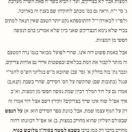
המצות אבל לא בצדיקים, ועד"ז הביא בשד"ח פאת השדה מערכת
ג' סי' י"ח, וראה גם בס' מכתב לחזקיהו שם בענין זה בארוכה,
ולפי"ז לכאורה י"ל דהתוספתא נקט יותר הטעם שאין הנאה למתים
בכדי שלא נימא דבצדיקים שאני כיון שלא אמרינן בהם דנעשה
חפשי מן המצוות.
אבל באמת פשוט דזה אינו, שהרי לפועל מבואר בגמ' נדה דמטעם
זה מותר לקבור את המת בכלאים ובפשטות איירי גם אודות צדיקים,
וכבר נת' בזה בחלק א' (סי' עב) שהובא מ"ש בגליוני הש"ס להגר"י
ענגל (כתובות שם) שהקשה על הס' חסידים, שהרי בשבת (קנא,ב)
אמרו גם על דוד המלך דכיון שמת נעשה חפשי מן המצות, וא"כ
איך אפ"ל שזה אינו שייך בצדיקים? ותירץ דשם אצל דוד אמרו זה
רק על הגוף עצמו שמת, אבל כוונת ספר חסידים הוא: א)
על הנפש
שבעולם העליון שהוא מחוייב במצות, ב) או אפ"ל דכוונתו דהוה
מחוייב בדבר רק כמו ברבי
כשבא למטה בעוה"ז מלובש בגוף
,