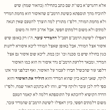
אלא דהגרש"א בשו"ת שם כתב בתחילה (כהאור שמח) שיש
להוכיח מהך תוספתא כשיטת הרמב"ם שהאיסור הוא מחמת המדיר
ולא מחמת המודר, דלפ"ז מתורץ למה הוצרך להטעם שאין הנאה
למתים ולא משום דלמתים חפשי, אבל אח"כ דחה זה משום
דאפילו לשיטת הרמב"ם דסב"ל
דהמדיר עובר
, ה"ז רק באופן שיש
איסור אצל המודר, אבל באופן שאצל המודר ליכא איסורא ליהנות
כגון בחולה שיש בו סכנה וכו' וכן במת, ליכא שום איסור גם אצל
המדיר, ומבאר דלדעת הרמב"ם גדר איסור זה הוא כמו האיסור
דלפני עור שהכשיל חבירו לעבור על האיסור, ואף דבלפני עור אינו
לוקה, שאני הכא כיון שהוא המדיר והוא
הוליד את האיסור
והוא
ספי ליה לכן עובר ולוקה עיי"ש, וזהו לא כדנקט האור שמח, ולפי"ז
הדרה הקושיא לדוכתא על התוספתא דלמה לא קאמר הטעם
משום דלמתים חפשי, כיון דאפילו לשיטת הרמב"ם שהמדיר עובר,