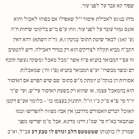
שפיר קא עבר על לפני עור.
מיהו בנוגע לאכילת איסור י"ל שאפילו אם כפוהו לאכול והוא
אונס גמור עובר על לפני עור, וזהו ע"פ מ"ש בלקוטי שיחות ח"ה
(ע' 187) לבאר שיטת התוס' בגיטין ז,א, (ד"ה השתא) דהא דאין
הקב"ה מביא תקלה לצדיקים הוא רק במידי דאכילה, דיש להטעים
זה עפ"י המבואר בתניא פ"ח אשר "מכל מאכל ומשקה נעשה תיכף
דם ובשר מבשרו" וע"פ המבואר בתניא (פ"ז וח') שמאכלות
אסורות הן בגקה"ט יומתק מ"ש בתוס' שם שיש הפרש אם האיסור
הוא בהמאכל עצמו, או שהוא רק בשעת האיסור עיי"ש, ועי' ש"ך
יו"ד סי' פ"א ס"ק כ"ו וז"ל: התינוק בעצמו כו' – כלומר אע"פ דקטן
האוכל דברים האסורים מדרבנן אין אביו מצווה להפרישו וכמו
שנתבאר בא"ח סי' שמ"ג היינו מדינא, אבל מ"מ יפרישו מפני
שמזיק לו בזקנותו
שמטמטם הלב וגורם לו טבע רע
עכ"ל, וא"כ