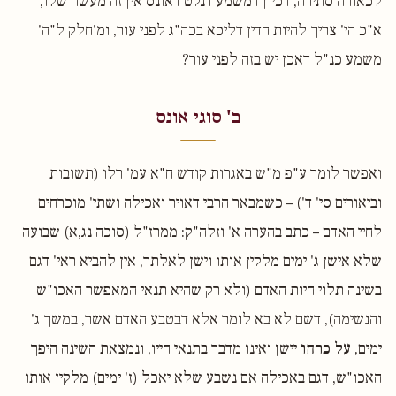
לכאורה סתירה, דכיון דמשמע דנקט דאונס אין זה מעשה שלו,
א"כ הי' צריך להיות הדין דליכא בכה"ג לפני עור, ומ'חלק ל"ה'
משמע כנ"ל דאכן יש בזה לפני עור?
ב' סוגי אונס
ואפשר לומר ע"פ מ"ש באגרות קודש ח"א עמ' רלו (תשובות
וביאורים סי' ד') – כשמבאר הרבי דאויר ואכילה ושתי' מוכרחים
לחיי האדם – כתב בהערה א' וזלה"ק: ממרז"ל (סוכה נג,א) שבועה
שלא אישן ג' ימים מלקין אותו וישן לאלתר, אין להביא ראי' דגם
בשינה תלוי חיות האדם (ולא רק שהיא תנאי המאפשר האכו"ש
והנשימה), דשם לא בא לומר אלא דבטבע האדם אשר, במשך ג'
ימים,
על כרחו
יישן ואינו מדבר בתנאי חייו, ונמצאת השינה היפך
האכו"ש, דגם באכילה אם נשבע שלא יאכל (ז' ימים) מלקין אותו