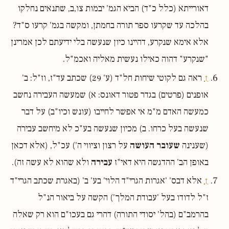
דאורייתא (כלל כ"ד) הביא הגמ' יבמות צו,ב, שתנאים נחלקו
בהלכה עד שקרעו ספר תורה בחמתן, ומקשה בגמ' קרעו ס"ד?
אלא אימא שנקרע, דהיינו כיון שנעשה בלי ידיעתם לכן אמרינן
"שנקרע" דהוה כאילו נעשית מאליה ואכמ"ל.
↑
ראה גם לקוטי שיחות חל"ד (ע' 29) שכתב עד"ז, וז"ל: ב'
אופנים (פרטים) בגדר פטור דאונס: א) שמעשה העבירה נחשב
כמעשה האדם מ"מ אי אפשר לחייבו (עונש וכיו"ב) על דבר
שנעשה בעל כרחו. ב) מכיון שנעשה בע"כ לא מיחשב עבירה
(שענינה
שעובר העושה
על רצון וציווי ה') עכ"ל, (אלא דכאן
באופן הב' ההדגשה היא דאי"ז
עבירה
ולא שהוא לא עשה זה).
↑
אלא דבס' 'אגרות הגרי"ד הלוי' בע' ב' (באגרת שכתב הגרי"ד
ז"ל לדודו בעל 'עבודת המלך') הקשה על ביאור הנ"ל
בהרמב"ם (בהל' יסודי התורה) דהרי גם בעכו"ם הוא רק שאלה