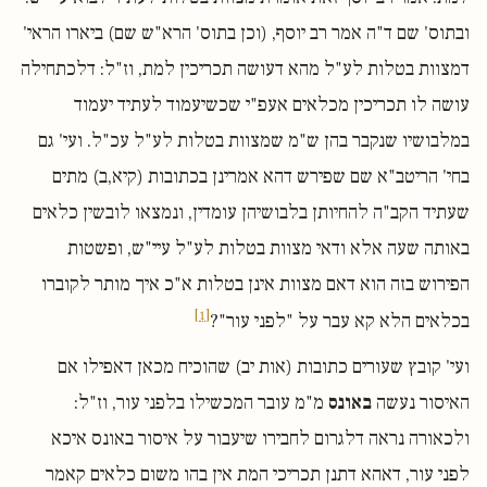
ובתוס' שם ד"ה אמר רב יוסף, (וכן בתוס' הרא"ש שם) ביארו הראי'
דמצוות בטלות לע"ל מהא דעושה תכריכין למת, וז"ל: דלכתחילה
עושה לו תכריכין מכלאים אעפ"י שכשיעמוד לעתיד יעמוד
במלבושיו שנקבר בהן ש"מ שמצוות בטלות לע"ל עכ"ל. ועי' גם
בחי' הריטב"א שם שפירש דהא אמרינן בכתובות (קיא,ב) מתים
שעתיד הקב"ה להחיותן בלבושיהן עומדין, ונמצאו לובשין כלאים
באותה שעה אלא ודאי מצוות בטלות לע"ל עיי"ש, ופשטות
הפירוש בזה הוא דאם מצוות אינן בטלות א"כ איך מותר לקוברו
[1]
בכלאים הלא קא עבר על "לפני עור"?
ועי' קובץ שעורים כתובות (אות יב) שהוכיח מכאן דאפילו אם
האיסור נעשה
באונס
מ"מ עובר המכשילו בלפני עור, וז"ל:
ולכאורה נראה דלגרום לחבירו שיעבור על איסור באונס איכא
לפני עור, דאהא דתנן תכריכי המת אין בהו משום כלאים קאמר