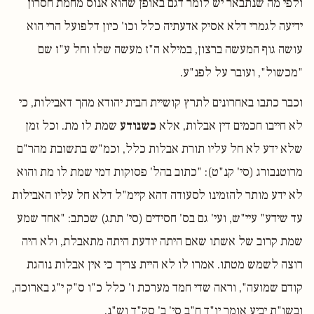
ולפי מה שנתבאר יש לומר דגם באופן שהוא אנוס מחמת חסרון
ידיעה לגמרי דלא אסיק אדעתיה כלל וכו' כיון דלפועל הרי הוא
עושה גוף המעשה ברצון, במילא ה"ז מעשה שלו וחל ע"ז שם
"מכשול", ועובר על לפנ"ע.
וכבר כתבו באחרונים לתרץ קושיית הבית יהודא מהך דאבילות, כי
לא חייבו חכמים דין אבלות, אלא
כשנודע
שמת לו מת. וכל זמן
שלא ידע לא חל עליו תורת אבלות כלל, וכמ"ש בתשובת מהר"ם
מרוטנבורג (סי' קנ"ט): "כתוב בהל' פסוקות דמי שמת לו מת והוא
לא ידע מותר להזמינו לסעודה דהא קיימ"ל דלא חל עליו האבילות
עד שידע" עיי"ש, ועי' גם בס' חסידים (סי' תתג) שכתב: "אחד שמע
שמת קרוב של אשתו שאם היתה יודעת היתה מתאבלת, ולא היה
רוצה לשמש מטתו. אמרו לו לא היית צריך כי אין אבלות נוהגת
קודם שמועה", וראה שדי חמד מערכת ו' כלל כ"ו ס"ק י"ג בארוכה,
ובשו"ת יביע אומר יו"ד ח"ב סי' ב' סק"ד וש"נ.