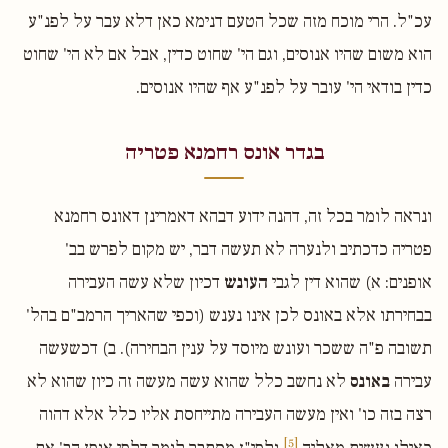
עכ"ל. הרי מוכח מזה שכל הטעם דנימא כאן דלא עבר על לפנ"ע
הוא משום שהיו אנוסים, וגם הי' שחוט כדין, אבל אם לא הי' שחוט
כדין בודאי הי' עובר על לפנ"ע אף שהיו אנוסים.
בגדר אונס רחמנא פטריה
ונראה לומר בכל זה, דהנה ידוע דבהא דאמרינן דאונס רחמנא
פטריה כדכתיב ולנערה לא תעשה דבר, יש מקום לפרש בב'
אופנים: א) שהוא דין לגבי
העונש
דכיון שלא עשה העבירה
בבחירתו אלא באונס לכן אינו נענש (וכפי שהאריך הרמב"ם בהל'
תשובה פ"ה ששכר ועונש מיוסד על ענין הבחירה). ב) דכשעשה
עבירה
באונס
לא נחשב כלל שהוא עשה מעשה זה כיון שהוא לא
רצה בזה כו' ואין מעשה העבירה מתייחסת אליו כלל אלא דהוה
[5]