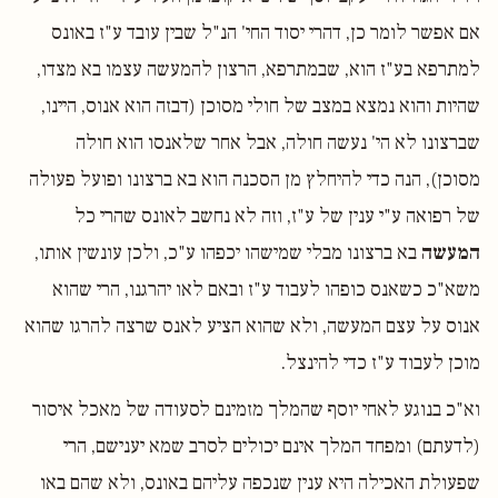
אם אפשר לומר כן, דהרי יסוד החי' הנ"ל שבין עובד ע"ז באונס
למתרפא בע"ז הוא, שבמתרפא, הרצון להמעשה עצמו בא מצדו,
שהיות והוא נמצא במצב של חולי מסוכן (דבזה הוא אנוס, היינו,
שברצונו לא הי' נעשה חולה, אבל אחר שלאנסו הוא חולה
מסוכן), הנה כדי להיחלץ מן הסכנה הוא בא ברצונו ופועל פעולה
של רפואה ע"י ענין של ע"ז, וזה לא נחשב לאונס שהרי כל
המעשה
בא ברצונו מבלי שמישהו יכפהו ע"כ, ולכן עונשין אותו,
משא"כ כשאנס כופהו לעבוד ע"ז ובאם לאו יהרגנו, הרי שהוא
אנוס על עצם המעשה, ולא שהוא הציע לאנס שרצה להרגו שהוא
מוכן לעבוד ע"ז כדי להינצל.
וא"כ בנוגע לאחי יוסף שהמלך מזמינם לסעודה של מאכל איסור
(לדעתם) ומפחד המלך אינם יכולים לסרב שמא יענישם, הרי
שפעולת האכילה היא ענין שנכפה עליהם באונס, ולא שהם באו