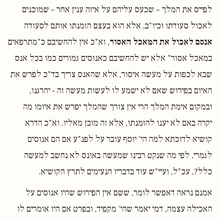
לפייס את המלך – שכעס עליהם על איזה ענין אחר – שמוכנים
לאכול סעודתו וכיו"ב, אלא הוא בעצם הזמנתו אותם לסעודה
אנסם לאכול את המאכל האסור
, וא"כ אין להחשיבם כ"מתרפאים
במאכל אסור" אלא יש להחשיבם כאנוסים גמורים כמו בכל אנס
שבא לכפות על מעשה איסור, אלא שהאנס צריך בד"כ לפרש את
האיום בפירוש שאם לא ישמע לו לעשות מעשה זה - יהרגנו,
ובמקום אימת המלך הרי אין צורך שהמלך יפרש את איומו מה
יקרה באם לא יענו להזמנתו, אלא זה מובן מאליו. וא"כ הדרא
קושיא לדוכתא למה הי' יוסף עובר על לפנ"ע אם הם אנוסים
לגמרי, לפי מה שנקט רבינו שמעשה באונס לא נחשב למעשה
כלל?, עכ"ל, ועיי"ש עוד בדבריו הנעימים לתרץ הקושיא.
אמנם נראה דאפשר לומר, ששם אין הפירוש שהיו אנוסים על
האכילה עצמה, דמי יאמר שהי' מקפיד, ובפרט אם היו אומרים לו