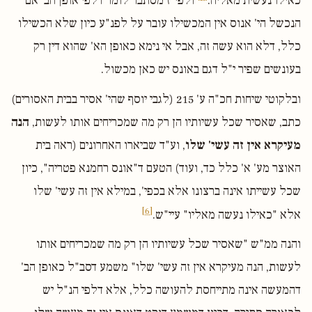
כאילו נעשית מאליה.
ולפי"ז מסתבר לומר דלפי אופן הב' אם
הנכשל הי' אנוס אין המכשילו עובר על לפנ"ע כיון שלא הכשילו
כלל, דלא הוא עשה זה, אבל אי נימא כאופן הא' שהוא דין רק
בעונשים שפיר י"ל דגם באונס יש כאן מכשול.
ובלקוטי שיחות חכ"ה ע' 215 (לגבי יוסף שהי' אסיר בבית האסורים)
כתב, שאסיר שכל עשיותיו הן רק מה שמכריחים אותו לעשות,
הנה
מעיקרא אין זה עשי' שלו
, וע"ד שביארו האחרונים (ראה בית
האוצר מע' א' כלל כד, ועוד) הטעם ד"אונס רחמנא פטריה", כיון
שכל עשייתו אינה ברצונו אלא בכפי', במילא אין זה עשי' שלו
[6]
אלא "כאילו נעשה מאליו" עיי"ש.
והנה ממ"ש "שאסיר שכל עשיותיו הן רק מה שמכריחים אותו
לעשות, הנה מעיקרא אין זה עשי' שלו" משמע דסב"ל כאופן הב'
דהמעשה אינה מתייחסת להעושה כלל, אלא דלפי הנ"ל יש