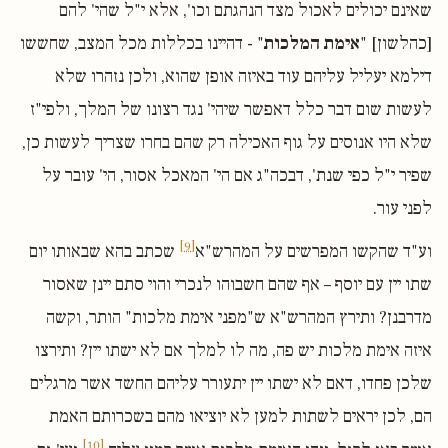
שאינם יכולים לאכול מצד הנהגתם וכו', אלא י"ל שהי' להם
[כהלשון] "
אימת המלכות
" - דהיינו בכללות מכל המצב, שחששו
דילמא יעליל עליהם עוד באיזה אופן שהוא, ולכן נזהרו שלא
לעשות שום דבר כלל דאפשר שיהי' נגד רצונו של המלך, ולפי"ז
שלא היו אנוסים על גוף האכילה רק שהם בחרו שצריך לעשות כן,
שפיר י"ל כפי שנת', דבכה"ג אם הי' המאכל אסור, הי' עובר על
לפני עור.
[9]
וע"ד שהקשו המפרשים על המהרש"א
שכתב בהא שבאותו יום
שתו יין עם יוסף – אף שהם חשבוהו לנכרי והוי סתם יינן שאסור
מדרבנן? ותירץ המהרש"א ש"מפני אימת מלכות" הותר, וקשה
איזה אימת מלכות יש פה, מה לו למלך אם לא ישתו יין? ותירצו
שלכן פחדו, דאם לא ישתו יין יתעורר עליהם החשד אשר מרגלים
הם, לכן יראים לשתות למען לא יוציאו מהם בשכרותם האמת
[10]