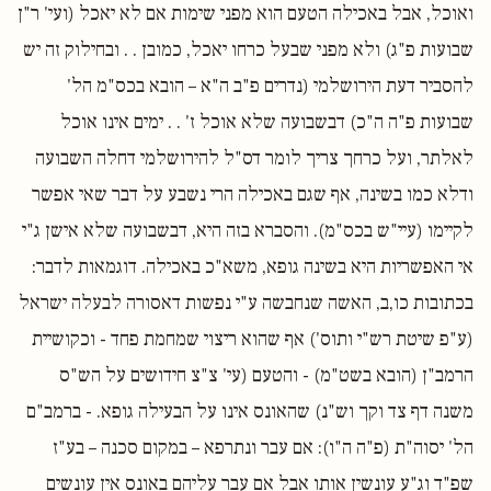
ואוכל, אבל באכילה הטעם הוא מפני שימות אם לא יאכל (ועי' ר"ן
שבועות פ"ג) ולא מפני שבעל כרחו יאכל, כמובן . . ובחילוק זה יש
להסביר דעת הירושלמי (נדרים פ"ב ה"א – הובא בכס"מ הל'
שבועות פ"ה ה"כ) דבשבועה שלא אוכל ז' . . ימים אינו אוכל
לאלתר, ועל כרחך צריך לומר דס"ל להירושלמי דחלה השבועה
ודלא כמו בשינה, אף שגם באכילה הרי נשבע על דבר שאי אפשר
לקיימו (עיי"ש בכס"מ). והסברא בזה היא, דבשבועה שלא אישן ג"י
אי האפשריות היא בשינה גופא, משא"כ באכילה. דוגמאות לדבר:
בכתובות כו,ב, האשה שנחבשה ע"י נפשות דאסורה לבעלה ישראל
(ע"פ שיטת רש"י ותוס') אף שהוא ריצוי שמחמת פחד - וכקושיית
הרמב"ן (הובא בשט"מ) - והטעם (עי' צ"צ חידושים על הש"ס
משנה דף צד וקך וש"נ) שהאונס אינו על הבעילה גופא. - ברמב"ם
הל' יסוה"ת (פ"ה ה"ו): אם עבר ונתרפא – במקום סכנה – בע"ז
שפ"ד וג"ע עונשין אותו אבל אם עבר עליהם באונס אין עונשים