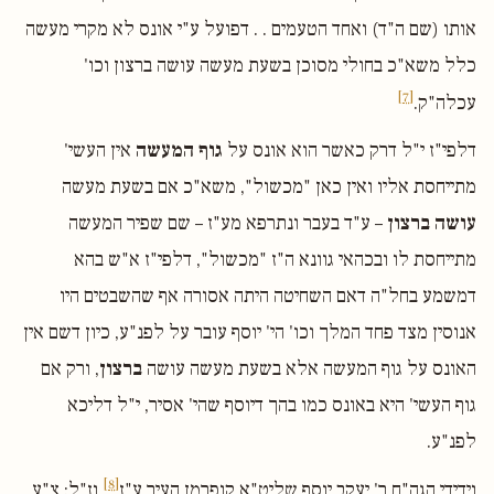
אותו (שם ה"ד) ואחד הטעמים . . דפועל ע"י אונס לא מקרי מעשה
כלל משא"כ בחולי מסוכן בשעת מעשה עושה ברצון וכו'
[7]
עכלה"ק.
דלפי"ז י"ל דרק כאשר הוא אונס על
גוף המעשה
אין העשי'
מתייחסת אליו ואין כאן "מכשול", משא"כ אם בשעת מעשה
עושה ברצון
– ע"ד בעבר ונתרפא מע"ז – שם שפיר המעשה
מתייחסת לו ובכהאי גוונא ה"ז "מכשול", דלפי"ז א"ש בהא
דמשמע בחל"ה דאם השחיטה היתה אסורה אף שהשבטים היו
אנוסין מצד פחד המלך וכו' הי' יוסף עובר על לפנ"ע, כיון דשם אין
האונס על גוף המעשה אלא בשעת מעשה עושה
ברצון
, ורק אם
גוף העשי' היא באונס כמו בהך דיוסף שהי' אסיר, י"ל דליכא
לפנ"ע.
[8]
וידידי הגה"ח ר' יעקב יוסף שליט"א קופרמן העיר ע"ז
וז"ל: צ"ע