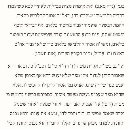
בגמ' (נדה סא,ב) זאת אומרת מצות בטילות לעתיד לבא כשיעמדו
בתחיה בלבושיהן שנקברו בהן, דאל"כ אסור להלביש כלאים
להמת דבשעה שיעמוד יעבור באיסור כלאים, אף דבודאי תיכף
יפשוט אותם, מ"מ ברגע הראשונה קודם שיפשיטם יעבור באיסור
כלאים, ומשו"ה אסור להלבישו כלאים כדי שלא יעבור אח"כ
באונס וכו' עכ"ל, וכ"כ בקובץ הערות (אות תשכג).
ועי' גם בשו"ת אגרות משה (יו"ד ח"א סי' ג) דסב"ל כן, וביאר דהא
שאסור ליתן לגדול אינו מצד שלא יענש דהא אף באופן שלא
יענש כגון שיהיה שוגג ואנוס נמי אסור ליתן לו להכשילו, אלא
שהוא מצד שעכ"פ נעשה מעשה איסור, כמפורש ברש"י בחומש פ'
מטות (ל,טז) על הפסוק ואם הפר.. אחרי שמעו: "אחרי ששמע
וקיים שאמר אפשי בו, חזר והפר לה", ונשא את עונה: "הוא נכנס
תחתיה, למדנו מכאן שהגורם תקלה לחבירו הוא נכנס תחתיו לכל