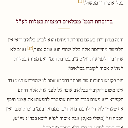
[11]
בכל אופן ה"ז מכשול.
בהוכחת הגמ' מכלאים דמצוות בטלות לע"ל
והנה בנדון דידן כשקם בתחיית המתים והוא לבוש כלאים ודאי אין
[12]
הלבישה מתייחסת אליו כלל שהרי הוא אונס גמור,
וא"כ לא
שייך בזה לפני עור, וא"כ צ"ב בכוונת הגמ' דאם מצוות בטלות
לעת"ל אסור לקוברו בכלאים?
ועי' בקו"ש כתובות שם שכתב דחכ"א אמר לו שהפירוש בגמ' נדה
אינו משום דהקוברו בכלאים עובר על לפני עור, אלא דהתם
הקפידא היא משום כבוד הבריות שיצטרך להפשיט את עצמו תיכף
אף שעדיין לא יהיו לו בגדים אחרים, כמבואר בגמ' ברכות יט,ב דאין
חכמה וגו' (משלי כא,ל) אבל איסור לפ"ע ליכא בכה"ג עיי"ש,
אבל קשה לפרש כן כיון דלא הוזכר מזה כלל.