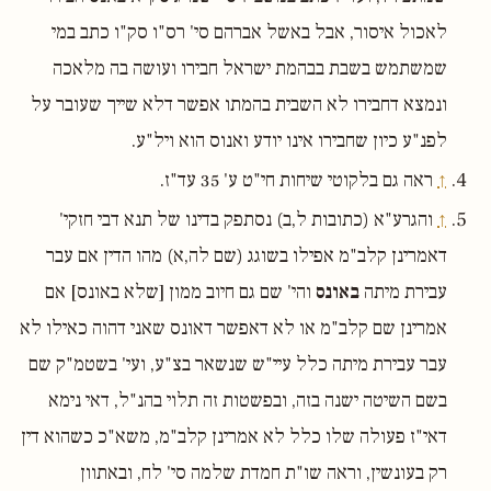
לאכול איסור, אבל באשל אברהם סי' רס"ו סק"ו כתב במי
שמשתמש בשבת בבהמת ישראל חבירו ועושה בה מלאכה
ונמצא דחבירו לא השבית בהמתו אפשר דלא שייך שעובר על
לפנ"ע כיון שחבירו אינו יודע ואנוס הוא ויל"ע.
↑
ראה גם בלקוטי שיחות חי"ט ע' 35 עד"ז.
↑
והגרע"א (כתובות ל,ב) נסתפק בדינו של תנא דבי חזקי'
דאמרינן קלב"מ אפילו בשוגג (שם לה,א) מהו הדין אם עבר
עבירת מיתה
באונס
והי' שם גם חיוב ממון [שלא באונס] אם
אמרינן שם קלב"מ או לא דאפשר דאונס שאני דהוה כאילו לא
עבר עבירת מיתה כלל עיי"ש שנשאר בצ"ע, ועי' בשטמ"ק שם
בשם השיטה ישנה בזה, ובפשטות זה תלוי בהנ"ל, דאי נימא
דאי"ז פעולה שלו כלל לא אמרינן קלב"מ, משא"כ כשהוא דין
רק בעונשין, וראה שו"ת חמדת שלמה סי' לח, ובאתוון