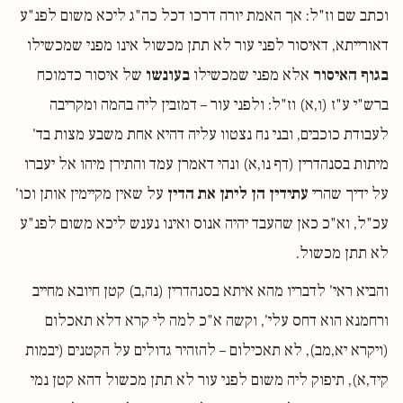
וכתב שם וז"ל: אך האמת יורה דרכו דכל כה"ג ליכא משום לפנ"ע
דאורייתא, דאיסור לפני עור לא תתן מכשול אינו מפני שמכשילו
בגוף האיסור
אלא מפני שמכשילו
בעונשו
של איסור כדמוכח
ברש"י ע"ז (ו,א) וז"ל: ולפני עור – דמזבין ליה בהמה ומקריבה
לעבודת כוכבים, ובני נח נצטוו עליה דהיא אחת משבע מצות בד'
מיתות בסנהדרין (דף נו,א) ונהי דאמרן עמד והתירן מיהו אל יעברו
על ידיך שהרי
עתידין הן ליתן את הדין
על שאין מקיימין אותן וכו'
עכ"ל, וא"כ כאן שהעבד יהיה אנוס ואינו נענש ליכא משום לפנ"ע
לא תתן מכשול.
והביא ראי' לדבריו מהא איתא בסנהדרין (נה,ב) קטן חיובא מחייב
ורחמנא הוא דחס עלי', וקשה א"כ למה לי קרא דלא תאכלום
(ויקרא יא,מב), לא תאכילום – להזהיר גדולים על הקטנים (יבמות
קיד,א), תיפוק ליה משום לפני עור לא תתן מכשול דהא קטן נמי