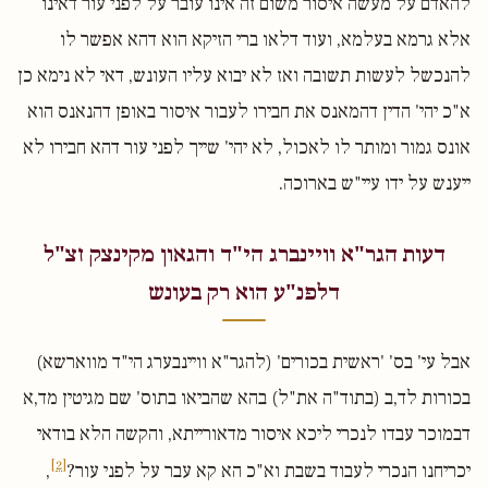
להאדם על מעשה איסור משום זה אינו עובר על לפני עור דאינו
אלא גרמא בעלמא, ועוד דלאו ברי הזיקא הוא דהא אפשר לו
להנכשל לעשות תשובה ואז לא יבוא עליו העונש, דאי לא נימא כן
א"כ יהי' הדין דהמאנס את חבירו לעבור איסור באופן דהנאנס הוא
אונס גמור ומותר לו לאכול, לא יהי' שייך לפני עור דהא חבירו לא
ייענש על ידו עיי"ש בארוכה.
דעות הגר"א וויינברג הי"ד והגאון מקינצק זצ"ל
דלפנ"ע הוא רק בעונש
אבל עי' בס' 'ראשית בכורים' (להגר"א וויינבערג הי"ד מווארשא)
בכורות לד,ב (בתוד"ה את"ל) בהא שהביאו בתוס' שם מגיטין מד,א
דבמוכר עבדו לנכרי ליכא איסור מדאורייתא, והקשה הלא בודאי
[2]
יכריחנו הנכרי לעבוד בשבת וא"כ הא קא עבר על לפני עור?
,