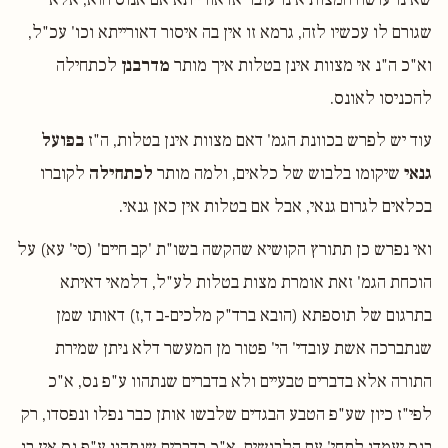
שגורם לו עכשיו לזה, גרמא זו אין בה איסור דאורייתא וכו' עכ"ל,
וא"כ ה"נ אי מצוות אינן בטלות איך מותר
מדרבנן
לכתחילה
להכניסו לאונס.
עוד יש לפרש בכוונת הגמ' דאם מצוות אינן בטלות, ה"ז
בפועל
גנאי
שיקומו בלבוש של כלאים, ולמה מותר
לכתחילה
לקוברו
בכלאים לגרום גנאי, אבל אם בטלות אין כאן גנאי.
ואי נפרש כן תתורץ הקושיא שהקשה בשו"ת 'קב חיים' (סי' עא) על
הוכחת הגמ' זאת אומרת מצות בטלות לע"ל, דלמאי דאיתא
בתרגום של תוספתא (הובא ברד"ק מלכים-ב ד,ז) דאותו שמן
שנתברכה אשת עובדי' הי' פטור מן המעשר דלא ניתן שמירת
התורה אלא בדברים טבעיים ולא בדברים שנתהוו ע"פ נס, א"כ
לפי"ז כיון שע"פ הטבע הבגדים שלבשו אותן כבר נפלו ונפסדו, רק
בנס יעמדו לתחי' עם הלבושים, א"כ בדברים שנתהוו ע"פ נס אין בו