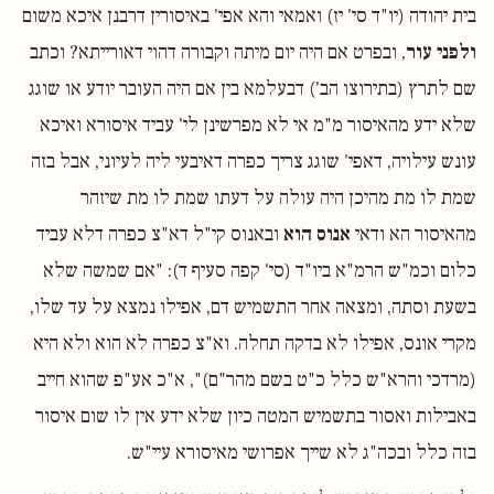
בית יהודה (יו"ד סי' יז) ואמאי והא אפי' באיסורין דרבנן איכא משום
ולפני עור
, ובפרט אם היה יום מיתה וקבורה דהוי דאורייתא? וכתב
שם לתרץ (בתירוצו הב') דבעלמא בין אם היה העובר יודע או שוגג
שלא ידע מהאיסור מ"מ אי לא מפרשינן לי' עביד איסורא ואיכא
עונש עילויה, דאפי' שוגג צריך כפרה דאיבעי ליה לעיוני, אבל בזה
שמת לו מת מהיכן היה עולה על דעתו שמת לו מת שיזהר
מהאיסור הא ודאי
אנוס הוא
ובאנוס קי"ל דא"צ כפרה דלא עביד
כלום וכמ"ש הרמ"א ביו"ד (סי' קפה סעיף ד): "אם שמשה שלא
בשעת וסתה, ומצאה אחר התשמיש דם, אפילו נמצא על עד שלו,
מקרי אונס, אפילו לא בדקה תחלה. וא"צ כפרה לא הוא ולא היא
(מרדכי והרא"ש כלל כ"ט בשם מהר"ם)", א"כ אע"פ שהוא חייב
באבילות ואסור בתשמיש המטה כיון שלא ידע אין לו שום איסור
בזה כלל ובכה"ג לא שייך אפרושי מאיסורא עיי"ש.