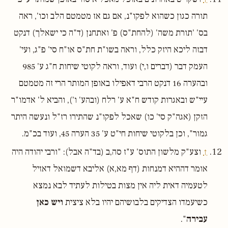
תורה כגון כשהוא לפקו"נ, אם גם אז מטמטם הלב וכו', ראה
בס' 'תורת משה' (להחת"ס) פ' ואתחנן (ד"ה כי ישאלך) דנקט
דבזה ליכא היזק כלל, וראה בשו"ת חת"ס או"ח סי' פ"ג, ועי'
העמק דבר (דברים ו,י) ועוד, וראה לקוטי שיחות ח"ג ע' 985
ובהערה 16 דנקט הרבי דאפילו באופן המותר הרי זה מטמטם
עיי"ש ובאגרות קודש ח"א ע' רלח (ובהע' ו'), והביא ל' אדמו"ר
הזקן (אגה"ק סי' כו) שאכל לפקו"נ שהתירו רז"ל ונעשה היתר
גמור", וכן בלקוטי שיחות חי"ט ע' 35 הערה 45, ועוד בכ"מ.
↑
וצע"ק מלשון התוס' ע"ז סה,ב (בד"ה אבל): "ורבי יהודה היה
אומר דההיא דמנחות (דף מא,א) אליבא דשמואל דאזיל
לטעמיה דאית ליה אין מצות בטילות לעתיד לבא נמצא
כשיעמדו הצדיקים בלבושיהם יהיו בלא ציצית
ויש כאן
עבירה
".