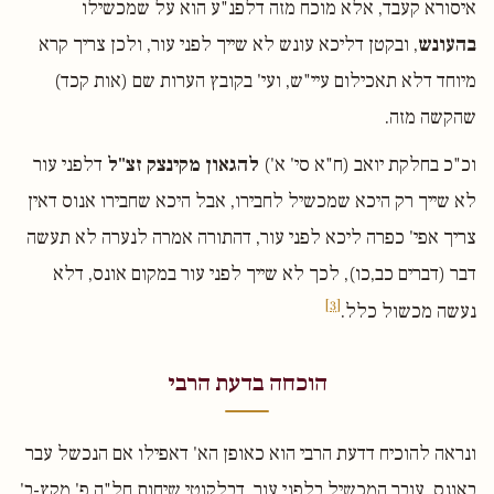
איסורא קעבד, אלא מוכח מזה דלפנ"ע הוא על שמכשילו
בהעונש
, ובקטן דליכא עונש לא שייך לפני עור, ולכן צריך קרא
מיוחד דלא תאכילום עיי"ש, ועי' בקובץ הערות שם (אות קכד)
שהקשה מזה.
וכ"כ בחלקת יואב (ח"א סי' א')
להגאון מקינצק זצ"ל
דלפני עור
לא שייך רק היכא שמכשיל לחבירו, אבל היכא שחבירו אנוס דאין
צריך אפי' כפרה ליכא לפני עור, דהתורה אמרה לנערה לא תעשה
דבר (דברים כב,כו), לכך לא שייך לפני עור במקום אונס, דלא
[3]
נעשה מכשול כלל.
הוכחה בדעת הרבי
ונראה להוכיח דדעת הרבי הוא כאופן הא' דאפילו אם הנכשל עבר
באונס, עובר המכשיל בלפני עור, דבלקוטי שיחות חל"ה פ' מקץ-ב'