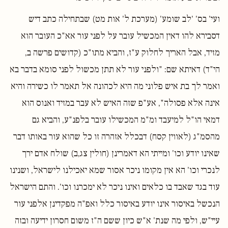
ועי' בס' 'לב שומע' (מערכת ל' אות מט) שבתחילה כתב דיש
דסבירא להו דאין המכשיל עובר על לפני עור אא"כ העובר הוא
מזיד, אבל האריך לחלוק ע"ז, והביא מתו"כ (קדושים פרשה ב,
הי"ד) דאיתא שם: "ולפני עור לא תתן מכשול לפני סומא בדבר בא
ואמר לך בת איש פלוני מה היא לכהונה אל תאמר לו כשירה והיא
אינה אלא פסולה", אע"פ שזה האיש לא עבר במזיד ואנוס הוא
דמאי הו"ל למיעבד ומ"מ המכשילו עובר בלפנ"ע, והביא גם
מהסמ"ג (לאווין קסח) דבכלל אזהרה זו כל שהוא עור באותו דבר
שאינו יודע וכו' ומייתי הא דאמרינן (חולין צג,ב) שולח אדם ירך
לנכרי וכו' הא אין מקומו ניכר אסור שמא יאכילנו לישראל, ושנינו
עוד בגד שאבד בו כלאים ואינו ניכר לא ימכרנו וכו'. והתם הישראל
הנכשל באיסור אינו יודע באיסור כלל ואפ"ה מפקדינן אלפני עור
עיי"ש, ולפי מה שנת' א"ש כיון ששם ה"ז משום חסרון ידיעה ובזה