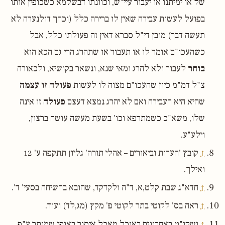
של או ימיתנו או יעבור עיי"ש, וכוונתו דבשלמא כשכופין אותו
בפועל לעשות עבירה שאין לו ברירה כלל (וכהך דולנערה לא
תעשה דבר) מובן די"ל סברא דאין זה פעולתו כלל, אבל
כשהעכו"ם אומר לו או תעבור או שתהרג הרי גם הכא הוא
בוחר
לעבור ולא להרג ומאי שנא, ונשאר בקושיא, ולכאורה
צ"ל דמ"מ כיון שהעכו"ם מצוה לו לעשות
פעולה זו עצמה
שהיא היא העבירה ואם לא יהרג נמצא דעצם
פעולה
זו אינה
שלו, משא"כ כשמתרפא וכו' בשעת מעשה עושה ברצון,
וילע"ע.
↑
קובץ 'הערות וביאורים – אהלי תורה' גליון תתקפה ע' 12
ואילך.
↑
חדא"ג שבת קלט,א, ד"ה ולקדקד, שהובא בהשיחה בסעי' ד'.
↑
ראה בס' לקוטי בתר לקוטי פ' מקץ (מג,לד) ועוד.
↑
ושקו"ט באחרונים באוכל מאכל איסור באופן שמותר ע"פ