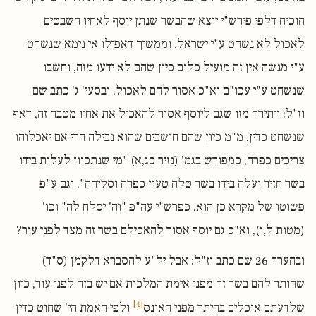
הוכיח דלפי פירש"י יוצא שהבשר שנתן יוסף לאחיו השבטים
לאכול לא נשחט ע"י ישראל, וממשיך דאפילו אי נימא שנשחט
ע"י מנשה אין זה מועיל כלום כיון שהם לא ידעו מזה, וחשבו
שנשחט ע"י עכו"ם וא"כ אסור להם לאכול, ובסעי' ג' כתב שם
וז"ל: ויתירה מזו שגם ליוסף אסור להאכיל את אחיו מטבח זה, דאף
שנשחט כדין, מ"מ כיון שהם חושבים שהוא נבילה הרי אם יאכלוהו
צריכים כפרה, כמפורש בגמ' (נזיר כג,א) "מי שנתכוון לעלות בידו
בשר חזיר ועלה בידו בשר טלה טעון כפרה וסליחה", וגם ע"פ
פשוטו של מקרא כן הוא, כפרש"י עה"פ "וה' יסלח לה" וכו'
(מטות ל,ו), וא"כ גם יוסף אסור להאכילם בשר זה מצד לפני עור?
ובהערה 26 שם כתב וז"ל: אבל יל"ע להסברא דלקמן (ס"ד)
שהותר להם בשר זה מפני אימת המלכות אם יש בזה לפני עור, כיון
[4]
שלדעתם אוכלים בהיתר מפני האונס
ולפי האמת הי' שחוט כדין