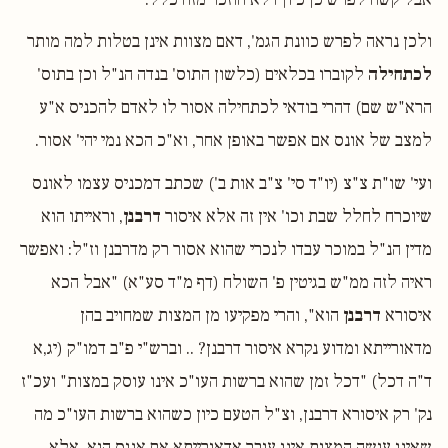
ולכן נראה לפרש כוונת הגמ', דאם מצוות אינן בטלות למה מותר
לכתחילה
לקוברו בכלאים (כלשון התוס' בנדה הנ"ל וכן בתוס'
הרא"ש שם) דהרי בודאי לכתחילה אסור לו לאדם להכניס א"ע
למצב של אונס אם אפשר באופן אחר, וא"כ הכא נמי יהי' אסור.
ועי' שו"ת צ"צ (יו"ד סי' צ"ב אות ב') שכתב דמכניס עצמו לאונס
שיוכרח לחלל שבת וכו' אין זה אלא איסור
דרבנן
, וראייתו הוא
מדין הנ"ל במוכר עבדו לנכרי שהוא אסור רק מדרבנן וז"ל: ואפשר
ראיה לזה ממ"ש בגיטין פ' השולח (דף מ"ד סע"א) "אבל הכא
איסורא
דרבנן
הוא", והרי מפקיעו מן המצות שמחויב בהן
מדאורייתא ומדוע נקרא איסור דרבנן? .. וברש"י פ"ב דמו"ק (יג,א
ד"ה דכל) "דכל זמן שהוא ברשות העו"כ אינו עוסק במצות" ועכ"ז
נק' רק איסורא דרבנן, וצ"ל הטעם כיון כשהוא ברשות העו"כ מה
שאינו עושה המצות אינו עובר אדאורייתא אם אנוס הוא, אלא