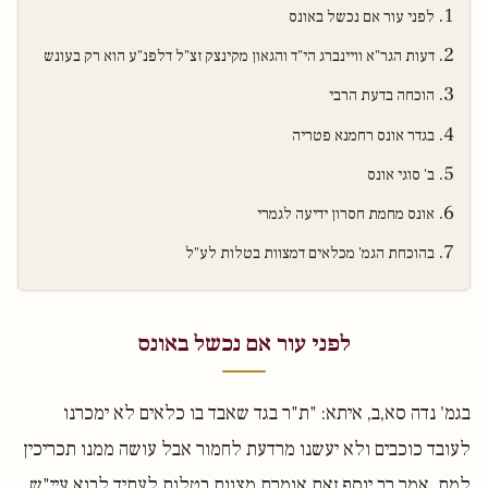
לפני עור אם נכשל באונס
דעות הגר"א וויינברג הי"ד והגאון מקינצק זצ"ל דלפנ"ע הוא רק בעונש
הוכחה בדעת הרבי
בגדר אונס רחמנא פטריה
ב' סוגי אונס
אונס מחמת חסרון ידיעה לגמרי
בהוכחת הגמ' מכלאים דמצוות בטלות לע"ל
לפני עור אם נכשל באונס
בגמ' נדה סא,ב, איתא: "ת"ר בגד שאבד בו כלאים לא ימכרנו
לעובד כוכבים ולא יעשנו מרדעת לחמור אבל עושה ממנו תכריכין
למת. אמר רב יוסף זאת אומרת מצוות בטלות לעתיד לבוא עיי"ש.