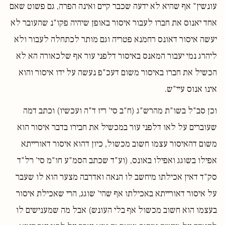
עונשין" אף שהיא לא ידעה שכבר קיים ואינה הפרה, גם פשוט שאם
אחד יאנוס את חברו לעבור איסור באופן שיהיה פקו"נ שהעובר לא
יעשה איסור דאונס רחמנא פטריה וגם מותר לכתחלה לעבור ולא
ליהרג נמי יעבור המאנס באיסור דלפני עור אף שלכאורה הא לא
הכשיל את חברו באיסור משום דעכ"פ נעשה על ידו איסור והוא
אינו אנוס עיי"ש.
וכן סב"ל בשו"ת מהרש"ג (ח"ב סי' ריז ד"ה ועכשיו) וכתב דמה
שעוברים על לאו דלפני עור במכשיל את חבירו בדבר איסור הוא
משום דהאיסור עצמו חשוב מכשול, כיון דהוא איסור דאורייתא
אפילו בשוגג ואפילו באונס, (וע"ד שכתב הסמ"ע חו"מ סי' רל"ד
סק"ד דאין אכילתו מיחשב לו הנאה ואדרבה מצער הוא לו שעבר
על איסור דאורייתא באכילתו אף שהי' שוגג, הרי שאכילת איסור
בעצמו הוא חשוב מכשול אף בלי העונש) אבל מה שמענישים לו