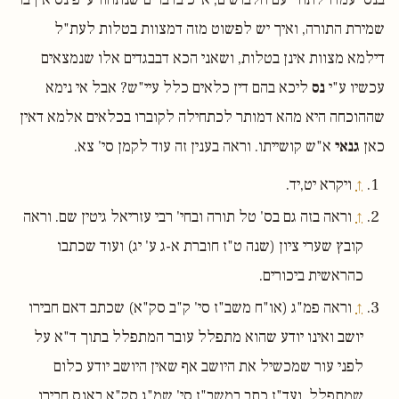
שמירת התורה, ואיך יש לפשוט מזה דמצוות בטלות לעת"ל
דילמא מצוות אינן בטלות, ושאני הכא דבבגדים אלו שנמצאים
עכשיו ע"י
נס
ליכא בהם דין כלאים כלל עיי"ש? אבל אי נימא
שההוכחה היא מהא דמותר לכתחילה לקוברו בכלאים אלמא דאין
כאן
גנאי
א"ש קושייתו. וראה בענין זה עוד לקמן סי' צא.
↑
ויקרא יט,יד.
↑
וראה בזה גם בס' טל תורה ובחי' רבי עזריאל גיטין שם. וראה
קובץ שערי ציון (שנה ט"ז חוברת א-ג ע' יג) ועוד שכתבו
כהראשית ביכורים.
↑
וראה פמ"ג (או"ח משב"ז סי' ק"ב סק"א) שכתב דאם חבירו
יושב ואינו יודע שהוא מתפלל עובר המתפלל בתוך ד"א על
לפני עור שמכשיל את היושב אף שאין היושב יודע כלום
שמתפלל, ועד"ז כתב במשב"ז סי' שמ"ג סק"א באנס חבירו