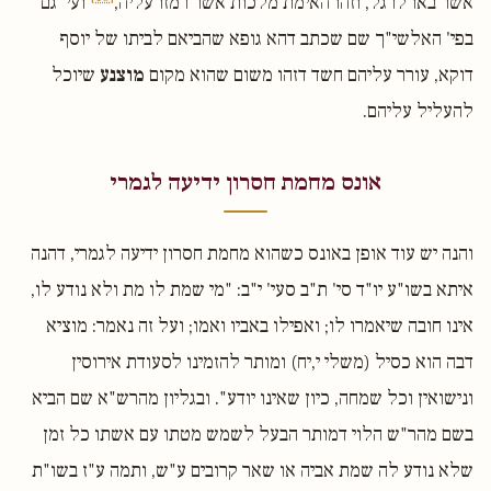
אשר באו לרגל, וזהו האימת מלכות אשר רמזו עליה,
ועי' גם
בפי' האלשי"ך שם שכתב דהא גופא שהביאם לביתו של יוסף
דוקא, עורר עליהם חשד דזהו משום שהוא מקום
מוצנע
שיוכל
להעליל עליהם.
אונס מחמת חסרון ידיעה לגמרי
והנה יש עוד אופן באונס כשהוא מחמת חסרון ידיעה לגמרי, דהנה
איתא בשו"ע יו"ד סי' ת"ב סעי' י"ב: "מי שמת לו מת ולא נודע לו,
אינו חובה שיאמרו לו; ואפילו באביו ואמו; ועל זה נאמר: מוציא
דבה הוא כסיל (משלי י,יח) ומותר להזמינו לסעודת אירוסין
ונישואין וכל שמחה, כיון שאינו יודע". ובגליון מהרש"א שם הביא
בשם מהר"ש הלוי דמותר הבעל לשמש מטתו עם אשתו כל זמן
שלא נודע לה שמת אביה או שאר קרובים ע"ש, ותמה ע"ז בשו"ת