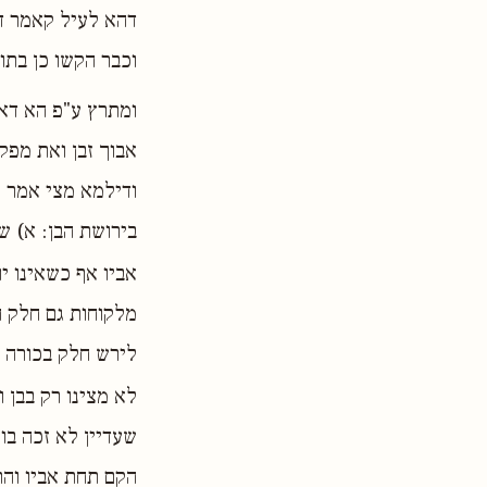
דהא לעיל קאמר דב
וכבר הקשו כן בתוס
ומתרץ ע"פ הא דאי
אבוך זבן ואת מפק
ודילמא מצי אמר מ
בירושת הבן: א) ש
אביו אף כשאינו י
מלקוחות גם חלק ה
לירש חלק בכורה מנ
לא מצינו רק בבן ו
שעדיין לא זכה בו 
הקם תחת אביו והר