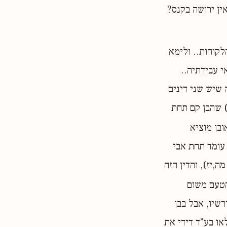
ין ירושה בקנס?
לקוחות.. ולימא
י עבידתיה..
שיש שני דינים
) שהבן קם תחת
ובן מוציא
 עומד תחת אבי
,יז), והדין הזה
הטעם משום
רשיו, אבל בבן
או בע"ד דידי את