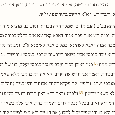
נה הוי בתורת ירושה, אלמא דשייך ירושה בקנס, וכאן אומר שא
' ודברי רש"י א"א ליישב בתירוצם עיי"ש.
תא בב"ב (קנט,א), בן שמכר חלק בכורתו ומת, בנו מוציא מיד ה
ת, וכ"ת ה"נ אמר מכח אבוה דאבא קאתינא א"כ בחלק בכורה מא
כח אבוה דאבא קאתינא ובמקום אבא קאימנא ע"כ. ומבואר מזה 
הוא זוכה בנכסי אביו כשאר היורשים שזוכין בנכסי מורישיהן. ב
[2]
ורש ממנו
כגון ראובן בכור יעקב שמכר בנכסי יעקב, בנו של רא
בכורה, דאמר אני יורש את יעקב ולא את ראובן אבי אלא שאני
כסי יעקב, וילפינן לה מקרא דתחת אבותיך יהיו בניך (תהלים מה
[3]
לא בשאר יורשין,
ולפי"ז נראה דהא דאין תורת ירושה בקנס ו
המוריש ואינן בכלל נכסיו קודם העמדה בדין, אינו אלא בשאר יו
י הוא כמוהו שפיר יכול לתבוע את המזיק ולא מצי למימר ליה ל