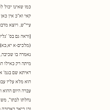
כמו שאינו יכול ל
קאי וא"כ אין כאן 
עיי"ש, ויוצא מדבר
[וראה גם בס' 'גלי
(מלכים-א יא,כא),
נאמרה בו שכיבה, י
מיתה רק כאילו הו
דאיתא שם בגמ' אמר
הוא מלא עליו עבר
עברה היום ההוא ו
נחלתו לבתו", משא
וכן ביאר בארוכה 