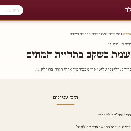
לה
הלכה
›
נכסי אדם שמת כשקם בתחיית המתים
ק ב׳ - סימן פו
 שמת כשקם בתחיית המתים
וך גערליצקי שליט״א ר״מ בביהמ״ד אהלי תורה, ברוקלין נ.י.
תוכן עניינים
סיו ואח"כ נולד לו בן
ירושת בן הוא כמו שהאדם קם לתחי'