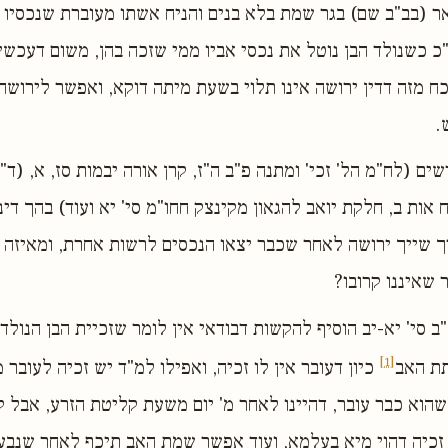
אר (בב"ב שם) בגר שמת בלא בנים והניח אשתו מעוברת שנכסיו 
"כ כשנולד הבן נוטל את נכסי אביו ממי שזכה בהן, משום דעכשי
כח מזה דדין ירושה אינו תלוי בשעת מיתה דוקא, ואפשר לירושה 
.
ם (לח"מ הל' זכי' ומתנה פ"ב ה"ז, קרן אורה יבמות סז, א, (ד"
אות ב, חלקת יואב להגאון מקינצק חחו"מ סי' יא ועוד) בהך דינ
 שייך ירושה לאחר שכבר יצאו הנכסים לרשות אחרת, ומאיזה 
שאיננו קרובו?
ב סי' יא-יב הוסיף להקשות דבודאי אין לומר שזכיית הבן הנולד
[1]
ת האב
כיון דעובר אין לו זכיה, ואפילו למ"ד יש זכיה לעובר
הוא כבר עובר, דהיינו לאחר מ' יום משעת קליטת הזרע, אבל ק
ו זכיה דהוי מיא בעלמא, ועוד אפשר שמת האב תיכף לאחר שנבעל