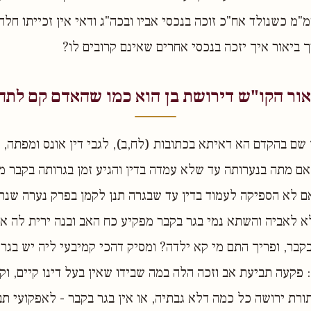
מ"מ כשנולד אח"כ זוכה בנכסי אביו ובכה"ג ודאי אין זכייתו חל
ך ביאור איך יזכה בנכסי אחרים שאינם קרובים לו?
אור הקו"ש דירושת בן הוא כמו שהאדם קם לתחי
שם בהקדם הא דאיתא בכתובות (לח,ב), לגבי דין אונס ומפתה, ב
"אם מתה בנערותה עד שלא עמדה בדין והגיע זמן בגרותה בקבר מי
דאם לא הספיקה לעמוד בדין עד שבגרה תנן לקמן בפרק נערה שנ
א לאביה והשתא נמי בגר בקבר מפקיע כח האב ובנה ירית לה אם
בקבר, ופריך התם מי קא ילדה? ומסיק דהכי קמיבעי ליה יש בגר
 פקעה תביעת אב וזכה הלה במה שבידו שאין בעל דינו קיים, וקנ
ורת ירושה כל כמה דלא גבתיה, או אין בגר בקבר - לאפקועי ת