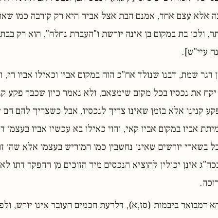
ה אלא עצם אחד, אמנם הבת אצל אביה היא רק קורבה כמו שאר
ר, ולכן בת במקום בן אינה יורשת ו"העברת נחלה", הוא רק בבת,
ח עיי"ש].
 דגר שמת, דבנו שנולד אח"כ הוה במקום אביו וכאילו אביו חי, 
יקח את נכסיו בכל מקום שימצאם, ולא נאמר כיון שכבר פקע קני
ע קנינו אלא בזמן שאינו צריך לנכסיו, אבל כשצריך להם הם ש
יתת אביו במקום אביו קאי, והוי כאילו בא עכשיו אביו בעצמו ד
 בשארי יורשים שאינן נחשבין כמו המוריש בעצמו אלא שהן זוכ
ה"ג אינן יכולין להוציא הנכסים מיד הזוכים מן ההפקר דתו לאו
וכה.
הא דמבואר ביבמות (סז,א), דלדעת חכמים העובר אינו יורש, ול