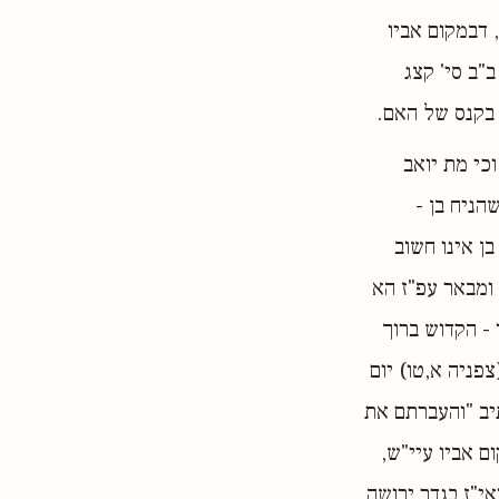
 דבמקום אביו
ב"ב סי' קצג
 בקנס של האם.
וכי מת יואב
הניח בן -
ן אינו חשוב
 ומבאר עפ"ז הא
 - הקדוש ברוך
פניה א,טו) יום
יב "והעברתם את
ם אביו עיי"ש,
אי"ז בגדר ירושה