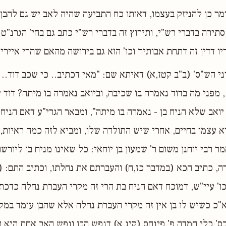
ומר כן להניזק בעצמו, דאותו כח התביעה שהיה לאב יש גם להבן,
סתירה בדברי רש"י, ותירוץ זה בדברי רש"י כתב גם בחי' הגרנ"ט 
יו דדין זה דתחת אבותיך וכו' הוא גם בירושה מהאם שהרי איירי
וני הש"ס' (ב"ב קטז,א) דאיתא שם: "מאי דכתיב.. כי שכב דוד.. 
 מפני מה בדוד נאמרה בו שכיבה, וביואב נאמרה בו מיתה? דוד ש
ואב שלא הניח בן - נאמרה בו מיתה", ומבאר הגרי"ע דאם הניח ב
א עצמו בחיים, אחרי שיש התולדה שלו, ומביא לזה כמה ראיות,
 רבי יוחנן משום ר' שמעון בן יוחאי: כל שאינו מניח בן ליורשו
ה, כתיב הכא (במדבר כז,ח) והעברתם את נחלתו, וכתיב התם: (צ
כו' עיי"ש, דמוכח דאם הניח בת הרי זה מקרי העברת נחלה כדכת
"כ כשיש לו בן אין זה מקרי העברת נחלה אלא שהבן עומד במקו
בס' כלי חמדה פ' פינחס (קיג,א) דנפש הבן ונפש האב אחת היא ו