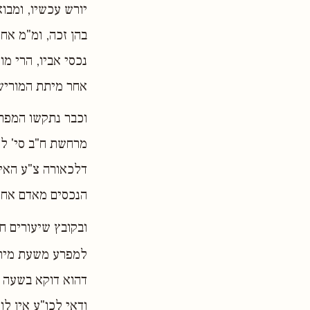
יורש עכשיו, ומבו
בהן זכה, ומ"מ אח
נכסי אביו, הרי מו
אחר מיתת המוריש
וכבר נתקשו המפרשי
מרחשת ח"ב סי' לח 
דלכאורה צ"ע האיך
הנכסים מאדם אחר 
ובקובץ שיעורים ח"
למפרע משעת מית
דהוא דוקא בשעה ש
ודאי לכו"ע אין ל