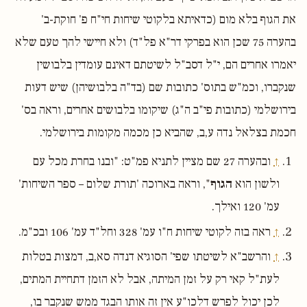
את הגוף בלא מום (כדאיתא בלקוטי שיחות חי"ח פ' חוקת-ב'
בהערה 75 שכן הוא בפרקי דר"א פל"ד) ולא חיישי להך טעם שלא
יאמרו אחרים הם, י"ל דסב"ל לשיטתם דאינם עומדין בלבושין
שנקברו, וכמ"ש בתוס' כתובות שם (בד"ה בלבושיהן) שיש דעות
בירושלמי (כתובות פי"ב ה"ג) שיקומו בלבושים אחרים, וראה בס'
חכמת בצלאל נדה ע,ב, שהביא כן מכמה מקומות בירושלמי.
↑
ובהערה 27 שם מציין לתניא פמ"ט: "ובנו בחרת מכל עם
ולשון הוא
הגוף
", וראה בארוכה 'תורת שלום – ספר השיחות'
עמ' 120 ואילך.
↑
ראה בזה לקוטי שיחות ח"ו עמ' 328 וחל"ד עמ' 106 ובכ"מ.
↑
והרשב"א לשיטתו שפי' הסוגיא דנדה סא,ב, דמצות בטלות
לעת"ל קאי רק על זמן המיתה, אבל לא הזמן דתחיית המתים,
לכן יכול לפרש דלכו"ע אין זה אותו הבגד ממש שנקבר בו,