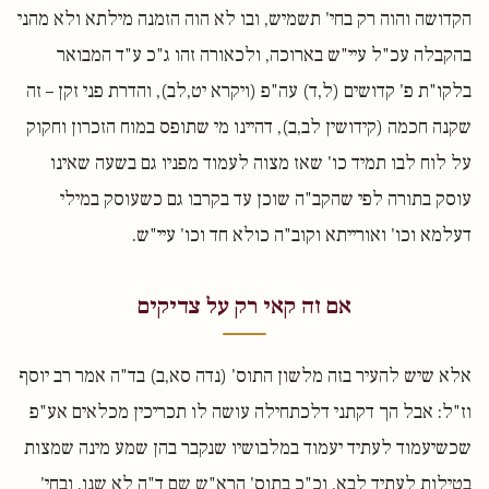
הקדושה והוה רק בחי' תשמיש, ובו לא הוה הזמנה מילתא ולא מהני
בהקבלה עכ"ל עיי"ש בארוכה, ולכאורה זהו ג"כ ע"ד המבואר
בלקו"ת פ' קדושים (ל,ד) עה"פ (ויקרא יט,לב), והדרת פני זקן – זה
שקנה חכמה (קידושין לב,ב), דהיינו מי שתופס במוח הזכרון וחקוק
על לוח לבו תמיד כו' שאז מצוה לעמוד מפניו גם בשעה שאינו
עוסק בתורה לפי שהקב"ה שוכן עד בקרבו גם כשעוסק במילי
דעלמא וכו' ואורייתא וקוב"ה כולא חד וכו' עיי"ש.
אם זה קאי רק על צדיקים
אלא שיש להעיר בזה מלשון התוס' (נדה סא,ב) בד"ה אמר רב יוסף
וז"ל: אבל הך דקתני דלכתחילה עושה לו תכריכין מכלאים אע"פ
שכשיעמוד לעתיד יעמוד במלבושיו שנקבר בהן שמע מינה שמצות
בטילות לעתיד לבא, וכ"כ בתוס' הרא"ש שם ד"ה לא שנו, ובחי'