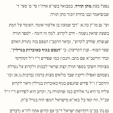
נפעל בעת
מתן תורה
, כמבואר בשו"ע אדה"ז סי' ס' סעי' ד'
שכשיאמר ובנו בחרת יזכור מתן תורה.
ועי' גם מו"ק כה,א: "רבי שמעון בן אלעזר אומר, העומד על המת
בשעת יציאת נשמה - חייב לקרוע. למה זה דומה - לספר תורה
שנשרף, שחייב לקרוע", וביאר הרמב"ן הטעם בזה (תורת האדם
שער הסוף - ענין הקריעה): כי "
הנפש בגוף כאזכרות בגוילין
",
ובחי' הריטב"א שם כתב: והנכון כמו שפירש ר"י ז"ל דמקיימי
מצותיה חשיבי כספר תורה קצת שראוי לבכות ולקרוע על נטילת
נשמתם ואפילו ריקנין שבך מלאים מצות כרמון (ברכות נז,א) וכו'
והרמב"ן ז"ל פירש שהנפש בגוף כאזכרות בגוילין וראוי לקרוע
עליה כי היא נר אלהים כמו שהתורה נר, וקרוב הוא לפירוש ר"י ז"ל
עכ"ל, וזה קאי כל כאו"א מישראל דגופו הוה כגויל ס"ת.
גם נת' בכ"מ דקדושת ישראל ד"כי עם קדוש אתה לה"א (דברים