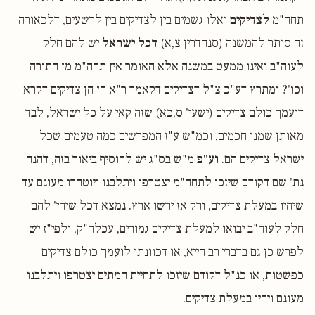
תחה"מ
לצדיקים
ואלו גשמים בין לצדיקים בין לרשעים, דלכאורה
זה סותר להמשנה (סנהדרין צ,א)
דכל ישראל
יש להם חלק
לעוה"ב ואינו ממעט במשנה אלא האומר אין תחה"מ מן התורה
וכו'? ומתרץ דע"כ צ"ל דצדיקים דקאמר ר"א הן הן צדיקים דקרא
דועמך כולם צדיקים (ישעי' ס,כא) שזה קאי על כל ישראל, לבד
מאותן שמנו חכמים, וכמ"ש ע"ז המפרשים כמה טעמים שכל
ישראל צדיקים הם.
וע"פ
מ"ש בס"ג יש להוסיף ביאור בזה, דהנה
נת' שם דקודם שיזכו לתחה"מ יצטרפו ויתלבנו ויוטהרו מעונם עד
שיהיו במעלת צדיקים, ורק אז ירשו ארץ. נמצא דכל שיהי' להם
חלק לעוה"ב יבואו למעלת צדיקים גמורים, עכלה"ק, ולפי"ז יש
לפרש כן גם בדברי רב חייא, או דכוונתו לועמך כולם צדיקים
כפשטות, או כנ"ל דקודם שיזכו לתחיית המתים יצטרפו ויתלבנו
מעונם ויהיו במעלת צדיקים.