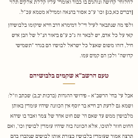
לחלוחי' קדושה ונוהגים בו כבוד ואומרי' עליו קללת אלקים תלוי
[דברים כא,כג] וכו' ע"כ אסור בהנאה וממילא מטמא עכ"ל.
ולפי מה שנתבאר לעיל די"ל דמימרא דרב חייא שיקומו בלבושיהן
קאי על כל אדם, יש לבאר זה ג"כ ע"פ ביאור הנ"ל של הבן איש
חיל, דזהו משום שאצל כל ישראל לבושיו הם בגדר "תשמישי
קדושה" ולכן הם קמים עמו.
טעם הרשב"א שקמים בלבושיהם
אבל עי' בחי' הרשב"א – פירושי ההגדות (ברכות יב,ב) שכתב וז"ל:
ושמא גם לדעת רב חייא בר יוסף אין הכוונה שיהיו עומדין באותן
מלבושין ממש עד שאם הי' שם חוט אחד של צמר ואבד בו שיהא
החוט חוזר לתוכו, אלא הכוונה בזה שיהיו עומדין לבושין וכו', ואם
תרצה אמור שעומדין בלבושין כצורת אותן לבושים שנקברו בהם