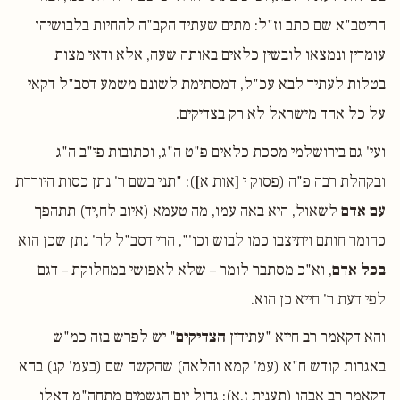
הריטב"א שם כתב וז"ל: מתים שעתיד הקב"ה להחיות בלבושיהן
עומדין ונמצאו לובשין כלאים באותה שעה, אלא ודאי מצות
בטלות לעתיד לבא עכ"ל, דמסתימת לשונם משמע דסב"ל דקאי
על כל אחד מישראל לא רק בצדיקים.
ועי' גם בירושלמי מסכת כלאים פ"ט ה"ג, וכתובות פי"ב ה"ג
ובקהלת רבה פ"ה (פסוק י [אות א]): "תני בשם ר' נתן כסות היורדת
עם אדם
לשאול, היא באה עמו, מה טעמא (איוב לח,יד) תתהפך
כחומר חותם ויתיצבו כמו לבוש וכו'", הרי דסב"ל לר' נתן שכן הוא
בכל אדם
, וא"כ מסתבר לומר – שלא לאפושי במחלוקת – דגם
לפי דעת ר' חייא כן הוא.
והא דקאמר רב חייא "עתידין
הצדיקים
" יש לפרש בזה כמ"ש
באגרות קודש ח"א (עמ' קמא והלאה) שהקשה שם (בעמ' קנ) בהא
דקאמר רב אבהו (תענית ז,א): גדול יום הגשמים מתחה"מ דאלו