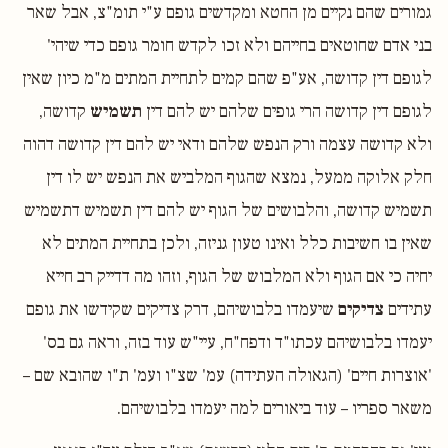
גמורים שהם נקיים מן החטא ומקדשים גופם ע"י תומ"צ, אבל שאר
בני אדם שחוטאים בחייהם ולא זכו לקדש חומר גופם כדי שיהי'
לגופם דין קדושה, אע"פ שהם קמים לתחיית המתים מ"מ כיון שאין
לגופם דין קדושה הרי גופים שלהם יש להם דין
תשמיש
קדושה,
ולא קדושה עצמה ורק הנפש שלהם ודאי יש להם דין קדושה דהוה
חלק אלוקה ממעל, נמצא שהגוף המלביש את הנפש יש לו דין
תשמיש קדושה, והלבושים של הגוף יש להם דין תשמיש דתשמיש
שאין בו חשיבות כלל ואינו טעון גניזה, ולכן בתחיית המתים לא
יחיה כי אם הגוף ולא המלבוש של הגוף, וזהו מה דדייק רב חייא
עתידים
צדיקים
שיעמדו בלבושיהם, דרק צדיקים שקידשו את גופם
יעמדו בלבושיהם עכתו"ד ודפח"ח, עיי"ש עוד בזה, וראה גם בס'
'אוצרות חיים' (הגאולה העתידה) עמ' שצ"ו ועמ' ת"ו שהובא שם –
משאר ספריו – עוד ביאורים למה יעמדו בלבושיהם.