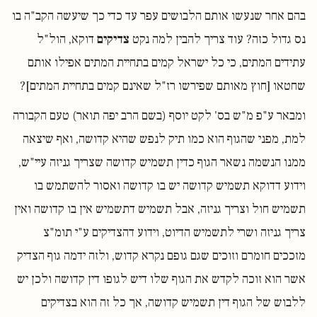
בהם אחר שנעשו אותם הלבושים עפר עד כדי כך שיעשה הקב"ה בו
נס גדול כזה? עוד צריך להבין למה נקט
צדיקים
דוקא, הול"ל
עתידים המתים, כי כל ישראל קמים בתחיית המתים אפילו אותם
שחטאו [חוץ מאותם שפירשו רז"ל שאינם קמים בתחיית המתים]?
ומבאר ע"פ מ"ש בס' לקט יוסף (בשם הרב יפה תואר) טעם הקבורה
למת, מפני שהגוף הוא כמו תיק לנפש שהיא קדושה, ואף שיצאה
ממנו הנשמה נשאר הגוף כדין תשמיש קדושה שצריך גניזה עיי"ש,
וידוע דדוקא תשמיש קדושה יש בו קדושה ואסור להשתמש בו
תשמיש חול וצריך גניזה, אבל תשמיש דתשמיש אין בו קדושה ואין
צריך גניזה ושרי לתשמיש הדיוט, וידוע דהצדיקים ע"י תומ"צ
מזככים חומרם וזוכים שגם גופם נקרא קדוש, ולזה ידמה גוף הצדיק
אשר הוא זוכה לקדש את הגוף שלו דיש לגופו דין קדושה ולכן יש
ללבוש של הגוף דין תשמיש קדושה, אך כל זה הוא בצדיקים