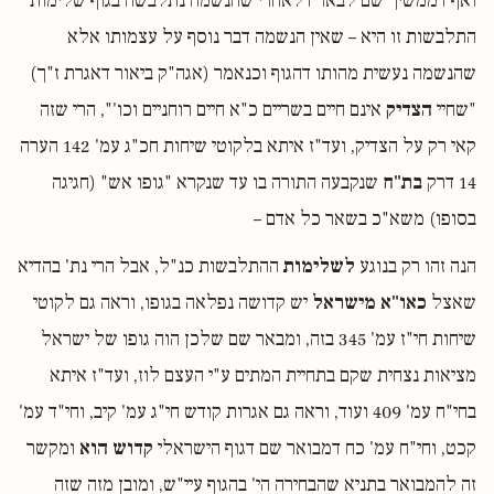
ואף דממשיך שם לבאר דלאחרי שהנשמה נתלבשה בגוף שלימות
התלבשות זו היא – שאין הנשמה דבר נוסף על עצמותו אלא
שהנשמה נעשית מהותו דהגוף וכנאמר (אגה"ק ביאור דאגרת ז"ך)
"שחיי
הצדיק
אינם חיים בשריים כ"א חיים רוחניים וכו'", הרי שזה
קאי רק על הצדיק, ועד"ז איתא בלקוטי שיחות חכ"ג עמ' 142 הערה
14 דרק
בת"ח
שנקבעה התורה בו עד שנקרא "גופו אש" (חגיגה
בסופו) משא"כ בשאר כל אדם –
הנה זהו רק בנוגע
לשלימות
ההתלבשות כנ"ל, אבל הרי נת' בהדיא
שאצל
כאו"א מישראל
יש קדושה נפלאה בגופו, וראה גם לקוטי
שיחות חי"ז עמ' 345 בזה, ומבאר שם שלכן הוה גופו של ישראל
מציאות נצחית שקם בתחיית המתים ע"י העצם לוז, ועד"ז איתא
בחי"ח עמ' 409 ועוד, וראה גם אגרות קודש חי"ג עמ' קיב, וחי"ד עמ'
קכט, וחי"ח עמ' כח דמבואר שם דגוף הישראלי
קדוש הוא
ומקשר
זה להמבואר בתניא שהבחירה הי' בהגוף עיי"ש, ומובן מזה שזה