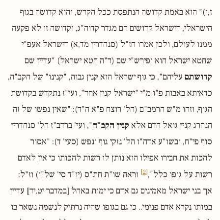
ז,ו)" הוא באמת קדושה הנתפסת ככל הקדש, והוא קדושה בגוף
הישראלי, דישראל קדושים הם מגדר קדוה"ג, וקדושה זו לא פקעה
ממנו לעולם, ולכן אמרו חז"ל (סנהדרין מד,א) דישראל אעפ"י
שחטא ישראל הוא ופירש"י שם (ד"ה חטא ישראל) "עדיין שם
קדושתם
עליהם", כי גוף ישראל הוא קנין גבוה, "קנינו" של הקב"ה,
כדאיתא באבות פ"ו מ"י "ישראל קנין אחד", ועי"ז נתקדש בקדושת
הגוף, וזהו מ"ש הרמב"ם (הל' רוצח פ"א ה"ד): "שאין נפשו של זה
הנהרג קנין גואל הדם אלא
קנין הקב"ה
", ועי' ברדב"ז הל' סנהדרין
סוף פי"ח, ובשו"ע אדה"ז הל' נזקי גוף ונפש (סעי' ד): "אסור
להכות את חבירו אפילו הוא נותן לו רשות להכותו כי אין לאדם
[2]
רשות על גופו כלל",
וראה שו"ת חת"ס (יו"ד סי' של"ו) וז"ל:
אך בני ישראל מאמינים גם אדם כי ימות באהל [במדבר יט,יד] עדיין
במותו נקרא אדם פנימי.. כי גם בגופו שהיה נרתיק לנשמה נשאר בו