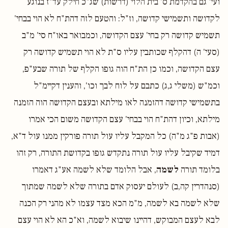
ועי' גם בהקדמת ס' בית הלוי (דרשות) שג"כ חילק עד"ז בנוגע
לקדושה ותשמישי קדושה, וז"ל: והטעם לזה דהת"ח לא הוי בבחי'
תשמיש קדושה רק בחי' עצם הקדושה, וכמבואר באו"ח סי' מ"ב
(סעי' ה) דהקלף שכותבין עליו ס"ת לא הוי תשמיש קדושה רק
עצם הקדושה, וכמו כן הת"ח הוה גופו הקלף של תורה שבע"פ,
וכמ"ש (משלי ג,ג) כתבם על לוח לבך וכו', והענין דקיימ"ל
בתשמישי קדושה דהזמנה לאו מילתא ובעצם הקדושה הוה הזמנה
מילתא, וכיון דהת"ח הוי בבחי' עצם הקדושה משום הכי אמרו
(אבות פ"ג מ"ה) כל המקבל עליו עול תורה פורקין ממנו עול ד"א,
דמיד שקיבל עליו עול תורה נתקדש גופו בקדושת התורה, רק זהו
בלומד תורה
לשמה
, אבל הלומד שלא לשמה אע"ג דאמרו
(סנהדרין קה,ב) לעולם יעסוק אדם בתורה שלא לשמה שמתוך
שלא לשמה בא לשמה, מ"מ הכא מצד עצמו לא מהני רק הכנה
לבא לעצם המבוקש, דהיינו שיבוא לשמה, וא"כ הא לא הוי עצם