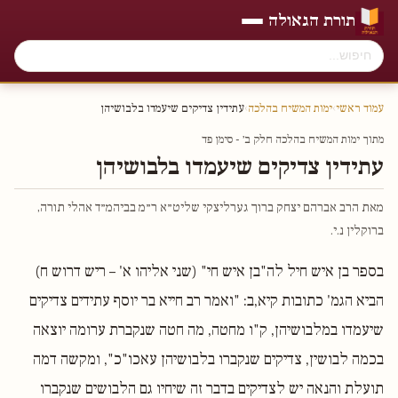
תורת הגאולה
עמוד ראשי
›
ימות המשיח בהלכה
›
עתידין צדיקים שיעמדו בלבושיהן
מתוך ימות המשיח בהלכה חלק ב׳ - סימן פד
עתידין צדיקים שיעמדו בלבושיהן
מאת הרב אברהם יצחק ברוך גערליצקי שליט״א ר״מ בביהמ״ד אהלי תורה,
ברוקלין נ.י.
בספר בן איש חיל לה"בן איש חי" (שני אליהו א' – ריש דרוש ח)
הביא הגמ' כתובות קיא,ב: "ואמר רב חייא בר יוסף עתידים צדיקים
שיעמדו במלבושיהן, ק"ו מחטה, מה חטה שנקברת ערומה יוצאה
בכמה לבושין, צדיקים שנקברו בלבושיהן עאכו"כ", ומקשה דמה
תועלת והנאה יש לצדיקים בדבר זה שיחיו גם הלבושים שנקברו