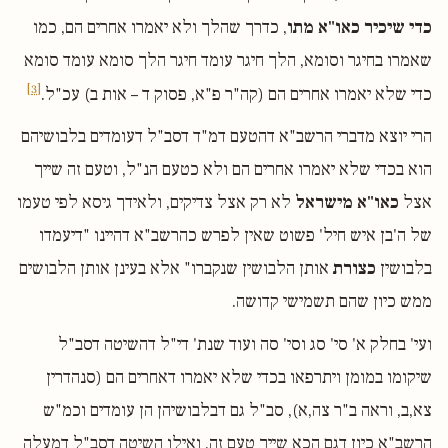
כדי שיכיר כאו"א מתו
, כדרך שהלך ולא יאמרו אחרים הם, כמו
שאמרו בחיגר וסומא, הלך חיגר עומד חיגר הלך סומא עומד סומא
[3]
כדי שלא יאמרו אחרים הם (קה"ר פ"א, פסוק ד – אות ב) עכ"ל.
הרי יוצא מדברי הרשב"א דהטעם דמ"ד דסב"ל דעומדים בלבושיהם
הוא בכדי שלא יאמרו אחרים הם ולא כטעם הנ"ל, וטעם זה שייך
אצל
כאו"א מישראל
לא רק אצל צדיקים, ולאידך גיסא לפי טעמו
של ה'בן איש חיל' פשוט שאין לפרש כהרשב"א דהיינו "דיעמדו
בלבושין
כצורת
אותן הלבושין שנקברו" אלא בעינן אותן הלבושים
ממש כיון שהם תשמישי קדושה.
ועי' בחלק א' סי' סג וסי' סה ועוד שנת' די"ל דהשיטה דסב"ל
שיקומו במומן ויתרפאו בכדי שלא יאמרו דאחרים הם (סנהדרין
צא,ב, וראה ב"ר צה,א), סב"ל גם דבלבושיהן הן עומדים וכמ"ש
הרשב"א כיון דגם הכא שייך טעם זה, ואילו השיטה דסב"ל דמעלה