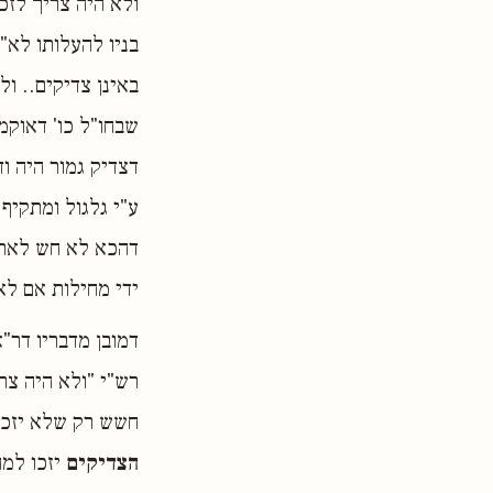
ולא היה צריך לזכ
בניו להעלותו לא"
באינן צדיקים.. ו
שבחו"ל כו' דאוקמ
דצדיק גמור היה ו
ע"י גלגול ומתקיף
דהכא לא חש לאתקפ
ידי מחילות אם לא
דמובן מדבריו דר"
רש"י "ולא היה צרי
חשש רק שלא יזכה
הצדיקים
יזכו למח