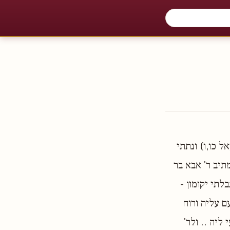
 כו,ו) ונתתי
מתיב ר' אבא בר
לתי יקומון -
ם עליה ורוח
ליה .. ולר'