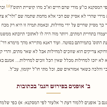
[1]
פי המסקנא כו"ע מודי שהם חיים וא"כ מהו קושיית התוס'?
וכתב
א מידי שהרי לא אסיק שם הכי אלא מחמת שתמה שם "ולר"א צד
ך כך מסיק שחיים על ידי מחילות, ובאמת תמיה זו היא רק מכח 
יעמדו בתחיית המתים, ויותר מזה היה לו לאתובי תיובתא ממשנ
ונת התוס' בתמיהתם בסוטה. ועוד דאנא מתיירא מהך מימרא דר"
 ודוקא צדיקים הוא שזוכים למחילות אבל לא שאר מתים, והרי 
א לא יזכו למחילות מכלל שאין הכל זוכים למחילות... אמנם ב
י והלכה כשאר אמוראים שם, וכל מתי חו"ל יקומון, עכ"ל.
ב' אופנים בפירוש הגמ' בכתובות
נם ב' אופנים ללמוד דעת ר' אלעזר לפי המסקנא: א) כפי שלמד ה