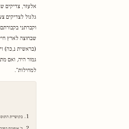
אלעזר, צדיקים שב
גלגול לצדיקים צע
וקברתני בקבורתם -
שבחוצה לארץ חיים
(בראשית נ,כה) ויש
גמור היה, ואם מת
למחילות".
בקושיית התוס'
ב' אופנים בפיר