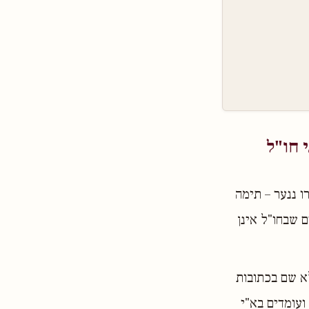
 חו"ל
ו ננער – תימה
 שבחו"ל אינן
לא שם בכתובות
ועומדים בא"י