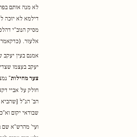
לא מנה אותם בפרק
דילמא לא יזכה למ
מסיק הנוב"י דהלכ
אלעזר. (כדקאמר ע
אמנם בעין יעקב שם
יעקב בעצמו שצדיק
צער מחילות
" נמצ
חולק על אביי דקא
הב' הנ"ל [שהביא 
שבודאי יקום וא"כ
ועי' מהרש"א שם ב