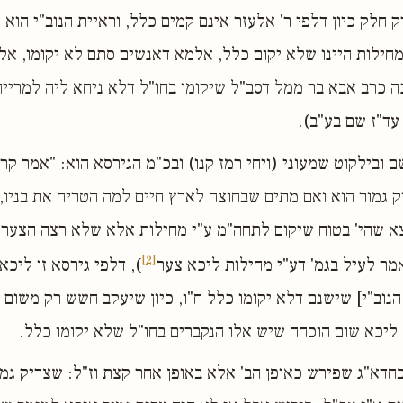
 חלק כיון דלפי ר' אלעזר אינם קמים כלל, וראיית הנוב"י הוא
חילות היינו שלא יקום כלל, אלמא דאנשים סתם לא יקומו, אלא
ה כרב אבא בר ממל דסב"ל שיקומו בחו"ל דלא ניחא ליה למרייהו
ד"ז שם בע"ב).
 ובילקוט שמעוני (ויחי רמז קנו) ובכ"מ הגירסא הוא: "אמר קרנ
 גמור הוא ואם מתים שבחוצה לארץ חיים למה הטריח את בניו,
א שהי' בטוח שיקום לתחה"מ ע"י מחילות אלא שלא רצה הצער ו
[2]
מר לעיל בגמ' דע"י מחילות ליכא צער
), דלפי גירסא זו ליכא
הנוב"י] שישנם דלא יקומו כלל ח"ו, כיון שיעקב חשש רק משום 
 ליכא שום הוכחה שיש אלו הנקברים בחו"ל שלא יקומו כלל.
חדא"ג שפירש כאופן הב' אלא באופן אחר קצת וז"ל: שצדיק גמור