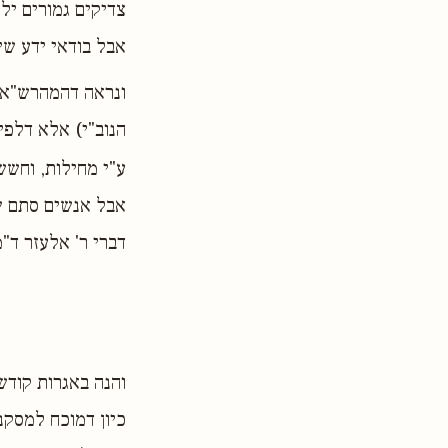
צדיקים גמורים ילכ
אבל בודאי ידע שי
ונראה דהמהרש"א ל
הנוב"י) אלא דלפי
ע"י מחילות, וחששו
אבל אנשים סתם שא
דברי ר' אלעזר ד"
והנה באגרות קודש
כיון דמוכח למסקנ