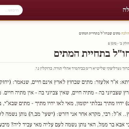
לה
הלכה
›
מתים שבחו"ל בתחיית המתים
ק ב׳ - סימן פ
ו"ל בתחיית המתים
וך גערליצקי שליט״א ר״מ בביהמ״ד אהלי תורה, ברוקלין נ.י.
תא: א"ר אלעזר: מתים שבחוץ לארץ אינם חיים, שנאמר: (יחזקאל
ץ שצביוני בה - מתיה חיים, שאין צביוני בה - אין מתיה חיים. 
) יחיו מתיך נבלתי יקומון, מאי לאו יחיו מתיך - מתים שבא"י, נב
. א"ל: רבי, מקרא אחר אני דורש: (ישעי' מב,ה) נותן נשמה לע
י אבא בר ממל, האי נותן נשמה לעם עליה מאי עביד ליה? מיבעי 