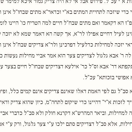
ות א"י עכ"ל. פירוש אבל אי לא היה צדיק גמור איכא למימר ש
י כדי שיזכה לתחיית המתים בא"י וכדאר"א מתים שבחו"ל אינן חי
לפ"ז הא דקאמר ואם מתים שבח"ל חיים למה הטריח כו' היינו לו
ינן לעיל דחיים אפילו לר"א, אך קשה הא דאמר שמא לא יזכה ל
דאי יזכה למחילות כדלעיל דפרכינן ולר"א צדיקים שבח"ל אינן ח
 לה ר' אבא גלגול לצדיקים צער הוא אמר אביי מחילות נעשות כו
תא דר' אבא וס"ל כר' אילעא דצדיקים שבחו"ל חיים בצער ע"י
 אפושי בזכותא" עכ"ל.
א סב"ל גם לפי האמת דאלו שאינם צדיקים אינם קמים כלל, ופיר
ך לזכות א"י" דהיינו כדי שיקום לתחה"מ, כיון שהוא צדיק ודאי 
 למחילות, וביאר המהרש"א דקרנא חולק ולא סב"ל כדברי אביי
ילות, אלא סב"ל דצדיקים סתם ילכו ע"י צער גלגול, ורק ע"י אפ