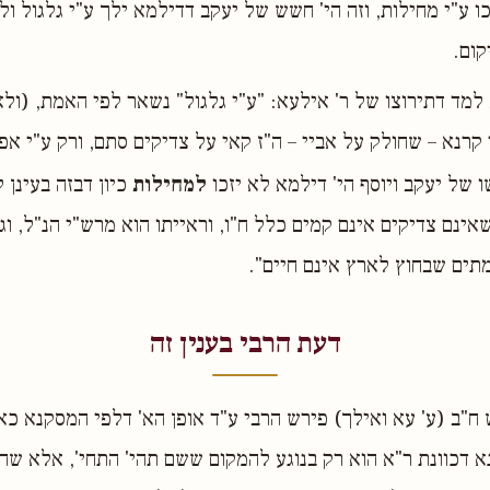
ו ע"י מחילות, וזה הי' חשש של יעקב דדילמא ילך ע"י גלגול ול
קום.
מד דתירוצו של ר' אילעא: "ע"י גלגול" נשאר לפי האמת, (ולא
 קרנא – שחולק על אביי – ה"ז קאי על צדיקים סתם, ורק ע"י אפ
 של יעקב ויוסף הי' דילמא לא יזכו
למחילות
כיון דבזה בעינן 
ינם צדיקים אינם קמים כלל ח"ו, וראייתו הוא מרש"י הנ"ל, וג
מתים שבחוץ לארץ אינם חיים".
דעת הרבי בענין זה
 ח"ב (ע' עא ואילך) פירש הרבי ע"ד אופן הא' דלפי המסקנא כא
א דכוונת ר"א הוא רק בנוגע להמקום ששם תהי' התחי', אלא שה