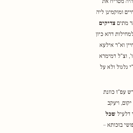
היה מטריח את
ים ומוקמינן ליה
מר מתים
צדיקים
מחילות דהא כיון
יין וא"ר אילעא
', וצ"ל דמימרא
 גלגול ולא על
ש עפ"ז כוונת
יקום, ויעקב
 דלעיל
שכל
ושי בזכותא –