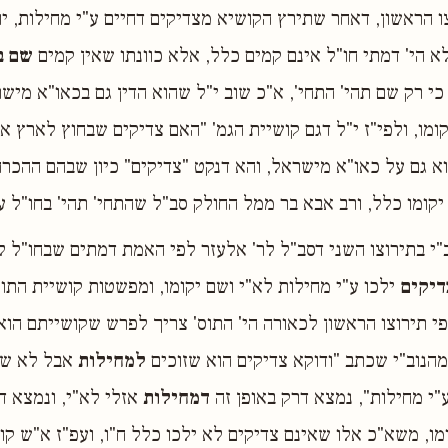
צו הראשון, דאחר שתירץ הקושיא מצדיקים דחיים ע"י מחילות, יו
 הי' דמתי חו"ל אינם קמים כלל, אלא כוונתו שאין קמים
שם ב
 כי רק שם תהי' התחי', א"כ שוב י"ל שהוא הדין גם בכאו"א מיש
ומו, ולפי"ז י"ל דגם קושיית הגמ' "האם צדיקים שבחוץ לארץ אי
א גם על כאו"א מישראל, והא דנקט "צדיקים" כיון שבהם ההכרח 
קומו כלל, ורב אבא בר ממל החולק סב"ל שהתחי' תהי' בחו"ל ע
"י בתירוצו השני דסב"ל לר' אלעזר לפי האמת דמתים שבחו"ל לא
דיקים
ילכו ע"י מחילות לא"י ושם יקומו, ומפשטות קושיית התו
פי תירוצו הראשון לכאורה הי' התוס' צריך לפרש שקושייתם הו
מהנוב"י שכתב "ודוקא צדיקים הוא שזוכים
למחילות
אבל לא שא
ע"י מחילות", נמצא דרק באופן זה
דמחילות
אזלי לא"י, ונמצא ד
ומו, משא"כ אלו שאינם צדיקים לא ילכו כלל ח"ו, ועפ"ז א"ש קו