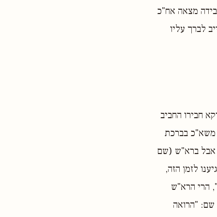
אבידה מצאה אח"כ
יב לברך עליו
קא חבירו החביב
, משא"כ בברכת
, אבל ברא"ש (שם
יענו לזמן הזה,
, הרי הרא"ש
 שם: "הרואה