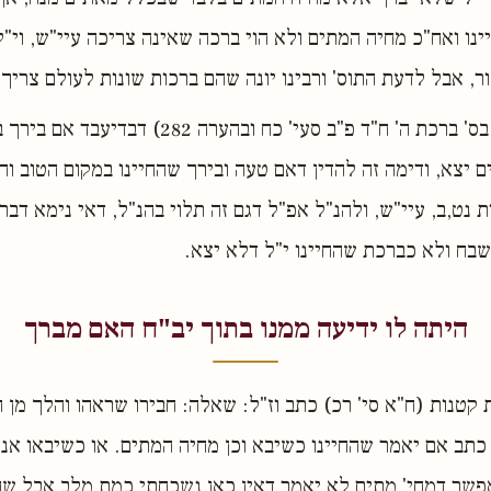
נו ואח"כ מחיה המתים ולא הוי ברכה שאינה צריכה עיי"ש, וי"ל
, אבל לדעת התוס' ורבינו יונה שהם ברכות שונות לעולם צריך
ויש פוסקים (ראה בס' ברכת ה' ח"ד פ"ב סעי' כח ובהערה 
 יצא, ודימה זה להדין דאם טעה ובירך שהחיינו במקום הטוב ו
ת נט,ב, עיי"ש, ולהנ"ל אפ"ל דגם זה תלוי בהנ"ל, דאי נימא דב
ושבח ולא כברכת שהחיינו י"ל דלא יצא.
היתה לו ידיעה ממנו בתוך יב"ח האם מברך
 קטנות (ח"א סי' רכ) כתב וז"ל: שאלה: חבירו שראהו והלך מן ה
תב אם יאמר שהחיינו כשיבא וכן מחיה המתים. או כשיבאו אנש
פשר דמחי' מתים לא יאמר דאין כאן נשכחתי כמת מלב אבל שה