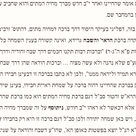
ם אומר שהחיינו ואחר י"ב חדש מברך מחיה המתים והוא שחביב ע
ן בהמחבר שם.
זה, דפליגי בעיקר היסוד דהך ברכה דמחיה מתים, דהתוס' ורבינו
יקרה ברכת
הראי' והשבח
גרידא, ואינה קשורה בענין השמחה כלל
ת פ"א ה"ג-ד) "וברכות רבות תקנו חכמים דרך שבח והודיה ודרך
"פ שלא נהנה ולא עשה מצוה ... וברכות הודאה שהן דרך שבח 
א תמיד וליראה ממנו", ולכן לא כתבו בברכה זו דבעינן חבירו ה
ק בברכת שהחיינו דהוה ברכה על שמחת ראיית חבירו, בעינן שיהי
 הרא"ש והטור סב"ל דגם ברכת מחיה המתים הוא כמו ברכת שהחי
 אלא דכאשר לא ראהו י"ב חודש,
ניתוסף
על זה שמברך מחיה המ
ויש כאן שמחה יתירה ולכן סב"ל דגם ברכה זו היא רק בחבירו
ש
 הנ"ל יוצא בפשטות כאופן הא', שהו"ע דשבח והודאה על שניצול