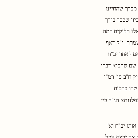
 מברך שהחיינו
יון שכבר בירך
אלו חלוקים המה
מחה, י"ל דאף
ם לאחר יב"ח
 שם שהביא דברי
 ח"ב סי' רמ"ו
שהן ברכות
פלוגתא הנ"ל בין
ותו יב"ח וא'
אם ירצה יוכל