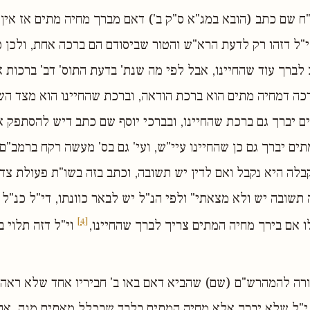
ב"ח שם כתב (הובא במג"א ס"ק ב') דאם מברך מחיה מתים אז אין
 י"ל דזהו רק לדעת הרא"ש והטור שביסודם הם ברכה אחת, ולכן כ
לברך עוד שהחיינו, אבל לפי מה שנת' בדעת התוס' דב' ברכות 
רכה דמחיה מתים הוא ברכת הודאה, וברכת שהחיינו הוא מצד הש
 יברך גם ברכת שהחיינו, ובברכי יוסף שם כתב דיש להסתפק א
ם יברך גם כן שהחיינו עיי"ש, ועי' גם בס' מעשה רקח ברמב"ם
בלה היא נקבל ואם לדין יש תשובה, וכתב בזה בשו"ת פעולת צדיק
תשובה יש ולא מצאתי" ולפי הנ"ל יש לבאר כוונתו, די"ל כנ"ל 
[4]
ו אם בירך מחיה המתים צריך לברך שהחיינו,
וי"ל דזה תלוי ב
תורה להמהרש"ם (שם) שהביא דאם באו ב' חביריו אחד שלא ראה א
 י"ל שלא יברך אלא מחיה המתים בלבד שבכלל מאתים מנה, אך 