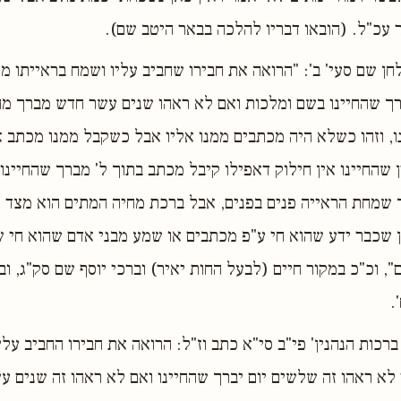
 עכ"ל. (הובאו דבריו להלכה בבאר היטב שם).
לחן שם סעי' ב': "הרואה את חבירו שחביב עליו ושמח בראייתו 
ך שהחיינו בשם ומלכות ואם לא ראהו שנים עשר חדש מברך מח
ו, וזהו כשלא היה מכתבים ממנו אליו אבל כשקבל ממנו מכתב א
 שהחיינו אין חילוק דאפילו קיבל מכתב בתוך ל' מברך שהחיינו
 שמחת הראייה פנים בפנים, אבל ברכת מחיה המתים הוא מצד 
ון שכבר ידע שהוא חי ע"פ מכתבים או שמע מבני אדם שהוא חי ש
, וכ"כ במקור חיים (לבעל החות יאיר) וברכי יוסף שם סק"ג, וב
.
ברכות הנהנין' פי"ב סי"א כתב וז"ל: הרואה את חבירו החביב על
 לא ראהו זה שלשים יום יברך שהחיינו ואם לא ראהו זה שנים ע