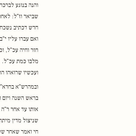
והנה בנוגע לברכה 
שביאר וז"ל: לאח
חדש דכתיב נשכחתי
ואם עברו עליו י"
חזר וחיה עכ"ל, ו
מלבו כמת עכ"ל. ה
ועכשיו שרואהו הר
ובמהרש"א בחדא"ג 
בראש השנה ויום ה
אותו עד אחר ר"ה 
שניצול מדין מיתה
חי ואמר שאחר שעב