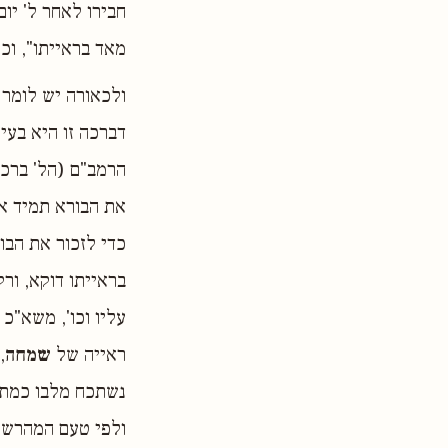
חבירו לאחר ל' יו
מאד בראייתו", וכ
ולכאורה יש לומר ב
דברכה זו היא בע
הרמב"ם (הל' ברכו
את הבורא תמיד אע
כדי לזכור את הבור
בראייתו דוקא, ור
עליו וכו', משא"כ
ראייה של
שמחה
,
נשתכח מלבו כמת, 
ולפי טעם המהרש"א