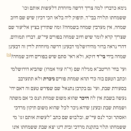
נימא כדבריו למה צריך דרשה מיוחדת דלעשות אותם וכו'
ששמחתו תלויה בבי"ד, תיפוק ליה בלאו הכי דכיון שיש שם חיוב
שמחה, אין מערבין שמחה בשמחה? ומה שתירץ בציץ אליעזר שם
שצריך קרא לומר שיש חיוב שמחה בפורים עיי"ש, דבריו תמוהים,
דהרי נראה ברור מהירושלמי דבעינן דרשה מיוחדת לדין זה דבעינן
[5]
שמחה בידי
בי"ד
דוקא, ולא ראי' סתם שיש בפורים חיוב שמחה?
ועי' בחי' הריטב"א מגילה שם (ד"ה עוד אמרו) שהביא הירושלמי
וכתב הטעם בזה כדי תהא שמחת פורים
ניכרת
ולא תתערבב
בסעודת שבת, ועי' גם בקרבן נתנאל שם שפירש טעם זה דאם יהי'
נעשה בשבת אין לה
היכר
שהוא משום שמחת הנס כי אם משתה
ושמחת שבת ובעינן שיהא ניכר לכל שהוא משום תיקון מרדכי
ואסתר זכר לנס עיי"ש, ובלבוש שם כתב "לעשות אותם וגו' מי
ששמחתו תלוי בתקנת מרדכי ובית דינו יצא שבת ששמחתו אינו