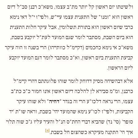
ולשיטתו יום ראשון קל יותר מת"ב עצמו, משא"כ רבנן סב"ל דיום
ראשון הוא "זמנו" של התענית עצמו עיי"ש, ולפי"ז י"ל דאי נימא
כרבי שיום ראשון הוא בתורת תשלומין, אבל עיקר חלות התענית
הוא ביום השבת, מסתבר לומר שגם המועד לעת"ל יוקבע בשבת,
משא"כ אי נימא כחכמים (דקיימ"ל כוותייהו) הרי בשנה זו הוה עיקר
קביעת התענית ביום ראשון, וא"כ מסתבר לומר דגם המועד יוקבע
ליום הראשון.
אלא דבהשיחה מסיק דדוחק לומר שזהו פלוגתתם דהרי קיימ"ל
כרבנן, ומ"מ סבירא לן להלכה דיום ראשון אינו חמור כ"כ כת"ב
עצמו, הרי נראה דלכו"ע הרי זה בגדר "
דחיה
" ולא שזהו עיקר
הקביעות, ולפי"ז לכו"ע נימא שהמועד יהי' בשבת, וראה שו"ת 'יד
סופר' (סי' נד) שהביא דברי החת"ס הנ"ל והעיר עליו ג"כ שזה תלוי
[8]
איך הי' התקנה מעיקרא כשהצום חל בשבת.