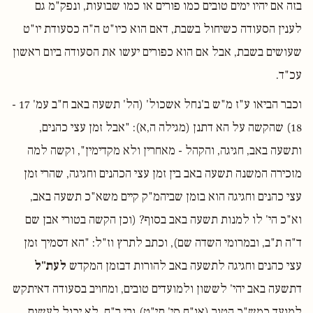
בזה אם יהיו ימים טובים כמו פורים או כמו שבועות, ונפק"מ גם
לענין הסעודה כשיחול בשבת, דאם הוא כיו"ט ה"ה כסעודת יו"ט
שעושים בשבת, אבל אם הוא כפורים יעשו את הסעודה ביום ראשון
עכ"ד.
וכבר הביאו ע"ז מ"ש ב'נחל אשכול' (הל' תשעה באב ח"ב עמ' 17 -
18) שהקשה על הא דתנן (מגילה ה,א): "אבל זמן עצי כהנים,
ותשעה באב, חגיגה, והקהל - מאחרין ולא מקדימין", וקשה למה
מזכירה המשנה תשעה באב בין זמן עצי הכהנים וחגיגה, שהרי זמן
עצי כהנים וחגיגה הוא בזמן שביהמ"ק קיים משא"כ תשעה באב,
וא"כ הי' לו למנות תשעה באב בסוף? (וכן הקשה בטורי אבן שם
ד"ה ת"ב, ובמרומי השדה שם), וכתב לתרץ וז"ל: "הא דסמיך זמן
עצי כהנים וחגיגה לתשעה באב להורות דבזמן המקדש
לעת"ל
דתשעה באב יהי' לששון ולמועדים טובים, ומחויב בסעודה דאיתקש
למועד כמש"כ הטור (או"ח סי' תי"ט) גבי ר"ח, לא יכול לעשות