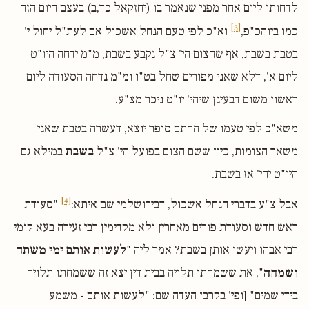
לדחותו ליום אחר מפני שנאמר בו (יחזקאל כד,ב) בעצם היום הזה
[3]
כמו ביוהכ"פ,
וא"כ לפי טעם הנחל אשכול אם לעת"ל יחול י'
בטבת בשבת, אף שהצום הי' צ"ל נקבע בשבת, מ"מ ידחה היו"ט
ליום א', דלא שאני מפורים שחל בט"ו ומ"מ נדחה הסעודה ליום
ראשון משום דבעינן שיהי' יו"ט ניכר מצ"ע.
משא"כ לפי טעמו של החתם סופר יוצא, דעשרה בטבת שאני
משאר הצומות, כיון ששם הצום בפועל הי' צ"ל
בשבת
במילא גם
היו"ט יהי' אז בשבת.
[4]
אבל צ"ע בדברי הנחל אשכול, דבירושלמי שם איתא:
"סעודת
ראש חדש וסעודת פורים מאחרין ולא מקדימין רבי זעירה בעא קומי
רבי אבהו ויעשו אותן בשבת? אמר ליה "
לעשות אותם ימי משתה
ושמחה
", את ששמחתו תלויה בבית דין יצא זה ששמחתו תלויה
בידי שמים" [ופי' בקרבן העדה שם: "לעשות אותם - משמע