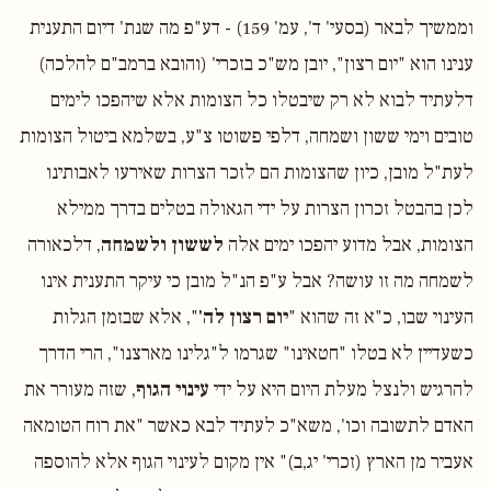
וממשיך לבאר (בסעי' ד', עמ' 159) - דע"פ מה שנת' דיום התענית
ענינו הוא "יום רצון", יובן מש"כ בזכרי' (והובא ברמב"ם להלכה)
דלעתיד לבוא לא רק שיבטלו כל הצומות אלא שיהפכו לימים
טובים וימי ששון ושמחה, דלפי פשוטו צ"ע, בשלמא ביטול הצומות
לעת"ל מובן, כיון שהצומות הם לזכר הצרות שאירעו לאבותינו
לכן בהבטל זכרון הצרות על ידי הגאולה בטלים בדרך ממילא
הצומות, אבל מדוע יהפכו ימים אלה
לששון ולשמחה
, דלכאורה
לשמחה מה זו עושה? אבל ע"פ הנ"ל מובן כי עיקר התענית אינו
העינוי שבו, כ"א זה שהוא "
יום רצון לה'
", אלא שבזמן הגלות
כשעדיין לא בטלו "חטאינו" שגרמו ל"גלינו מארצנו", הרי הדרך
להרגיש ולנצל מעלת היום היא על ידי
עינוי הגוף
, שזה מעורר את
האדם לתשובה וכו', משא"כ לעתיד לבא כאשר "את רוח הטומאה
אעביר מן הארץ (זכרי' יג,ב)" אין מקום לעינוי הגוף אלא להוספה