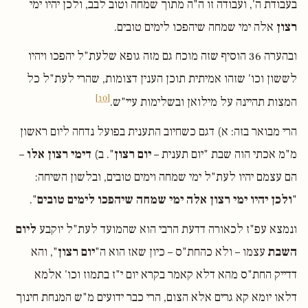
בעבודת ה', ועבודה זו ה"ה מתוך שמחה וטוב לבב, ולכן יהיו ימי
רצון
אלה ימי שמחה שיהפכו לימים טובים.
ובהערה 36 הוסיף שזה מוכח גם מזה גופא שלעת"ל יהפכו ויהיו
לששון וכו' שזהו אמיתית תוכן הענין דצומות, שהרי לעת"ל כל
[10]
המצות תהיינה על מילואן ובשלימות עיי"ש.
הרי מבואר בזה: א) דגם כשחיוב התענית בפועל נדחה ליום ראשון
מ"מ אכתי הוה שבת "יום תענית –
יום רצון
". ב)
דימי רצון אלו
–
הם עצמם יהיו לעת"ל ימי שמחה וימים טובים, ובלשון השיחה:
"
ולכן יהיו ימי רצון אלה ימי שמחה שיהפכו לימים טובים
".
ונמצא עפ"ז לכאורה דדעת הרבי הוא שהמועד לעת"ל יוקבע
ליום
השבת
עצמו – ולא כהחת"ס – כיון שאז הוא ה"
יום רצון
", והא
דדייק החת"ס מהא דלא קאמר בקרא יום י"ז בתמוז וכו' אלמא
דלאו יומא קא גרים אלא הצום, הרי כבר ידועים מ"ש המנחת חינוך