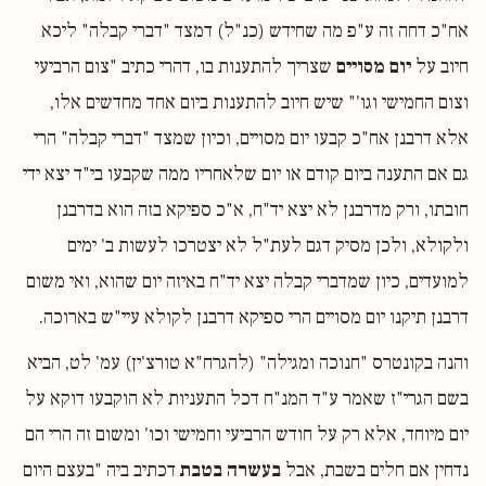
אח"כ דחה זה ע"פ מה שחידש (כנ"ל) דמצד "דברי קבלה" ליכא
חיוב על
יום מסויים
שצריך להתענות בו, דהרי כתיב "צום הרביעי
וצום החמישי וגו'" שיש חיוב להתענות ביום אחד מחדשים אלו,
אלא דרבנן אח"כ קבעו יום מסויים, וכיון שמצד "דברי קבלה" הרי
גם אם התענה ביום קודם או יום שלאחריו ממה שקבעו בי"ד יצא ידי
חובתו, ורק מדרבנן לא יצא יד"ח, א"כ ספיקא בזה הוא בדרבנן
ולקולא, ולכן מסיק דגם לעת"ל לא יצטרכו לעשות ב' ימים
למועדים, כיון שמדברי קבלה יצא יד"ח באיזה יום שהוא, ואי משום
דרבנן תיקנו יום מסויים הרי ספיקא דרבנן לקולא עיי"ש בארוכה.
והנה בקונטרס "חנוכה ומגילה" (להגרח"א טורצ'ין) עמ' לט, הביא
בשם הגרי"ז שאמר ע"ד המנ"ח דכל התעניות לא הוקבעו דוקא על
יום מיוחד, אלא רק על חודש הרביעי וחמישי וכו' ומשום זה הרי הם
נדחין אם חלים בשבת, אבל
בעשרה בטבת
דכתיב ביה "בעצם היום