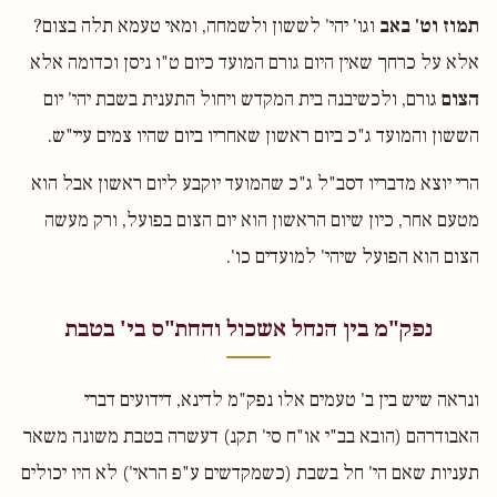
תמוז וט' באב
וגו' יהי' לששון ולשמחה, ומאי טעמא תלה בצום?
אלא על כרחך שאין היום גורם המועד כיום ט"ו ניסן וכדומה אלא
הצום
גורם, ולכשיבנה בית המקדש ויחול התענית בשבת יהי' יום
הששון והמועד ג"כ ביום ראשון שאחריו ביום שהיו צמים עיי"ש.
הרי יוצא מדבריו דסב"ל ג"כ שהמועד יוקבע ליום ראשון אבל הוא
מטעם אחר, כיון שיום הראשון הוא יום הצום בפועל, ורק מעשה
הצום הוא הפועל שיהי' למועדים כו'.
נפק"מ בין הנחל אשכול והחת"ס בי' בטבת
ונראה שיש בין ב' טעמים אלו נפק"מ לדינא, דידועים דברי
האבודרהם (הובא בב"י או"ח סי' תקנ) דעשרה בטבת משונה משאר
תעניות שאם הי' חל בשבת (כשמקדשים ע"פ הראי') לא היו יכולים