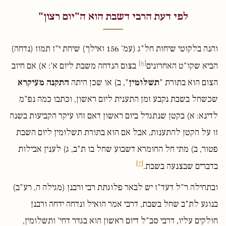
לפי דעת הרבי דשבת הוא ה"יום רצון"
והנה בלקוטי שיחות חל"ג (עמ' 156 ואילך) שיחת י"ז תמוז (נדחה)
[6]
הביא שקו"ט האחרונים
בצום הנדחה משבת ליום א': א) אם חיוב
הצום הוא בתורת "
תשלומין
", ב) או שכן היתה
התקנה מעיקרא
שכשחל בשבת נקבע זמן התענית ליום ראשון, וכתבו כמה נפ"מ
לדינא: א) בקטן שנתגדל ביום ראשון דאם זהו עיקר הקביעות בשנה
זו על הקטן להתענות, אבל אם הוא בתורת תשלומין ליום השבת
פטור, ב) מתי חל החומרא דשבוע שחל בו ת"ב, ג) לענין אבילות
[7]
בדברים שבצנעה בשבת.
ובתחילה ר"ל דעד"ז יש לבאר פלוגתת רבי ורבנן (מגילה ה, רע"ב)
בנוגע לת"ב שחל בשבת, דרבי אמר הואיל ונדחה ידחה ורבנן
חולקים עליו, דרבי סב"ל דיום ראשון הוא בגדר דחי' ותשלומין,