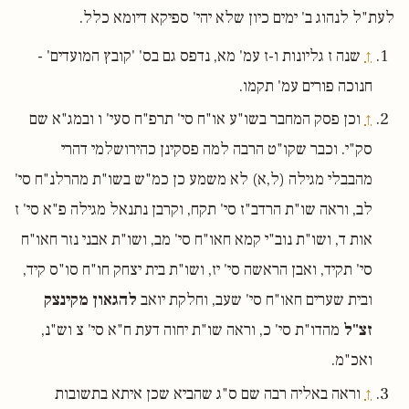
לעת"ל לנהוג ב' ימים כיון שלא יהי' ספיקא דיומא כלל.
↑
שנה ז גליונות ו-ז עמ' מא, נדפס גם בס' 'קובץ המועדים' -
חנוכה פורים עמ' תקמו.
↑
וכן פסק המחבר בשו"ע או"ח סי' תרפ"ח סעי' ו ובמג"א שם
סק"י. וכבר שקו"ט הרבה למה פסקינן כהירושלמי דהרי
מהבבלי מגילה (ל,א) לא משמע כן כמ"ש בשו"ת מהרלנ"ח סי'
לב, וראה שו"ת הרדב"ז סי' תקח, וקרבן נתנאל מגילה פ"א סי' ז
אות ד, ושו"ת נוב"י קמא חאו"ח סי' מב, ושו"ת אבני נזר חאו"ח
סי' תקיד, ואבן הראשה סי' יז, ושו"ת בית יצחק חו"ח סו"ס קיד,
ובית שערים חאו"ח סי' שעב, וחלקת יואב
להגאון מקינצק
זצ"ל
מהדו"ת סי' כ, וראה שו"ת יחוה דעת ח"א סי' צ וש"נ,
ואכ"מ.
↑
וראה באליה רבה שם ס"ג שהביא שכן איתא בתשובות