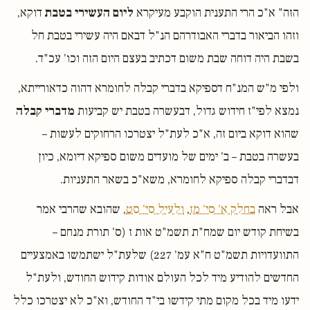
הזה" א"כ הרי התענית הוקבע מעיקרא
ליום העשירי בטבת
דוקא,
וזהו הביאור בדברי האבודרהם הנ"ל דבאם היה עשירי בטבת חל
בשבת היה דוחה שבת משום דכתיב בעצם היום הזה וכו' עכ"ד.
ולפי מ"ש המנ"ח דספיקא בדברי קבלה לחומרא דהוה כדאורייתא,
נמצא לפי"ז חידוש גדול, דבעשרה בטבת יש קביעות
מדברי קבלה
שהוא דוקא ביום זה, א"כ לעת"ל יצטרכו הרחוקים לעשות –
בעשרה בטבת – ב' ימים של מועדים משום ספיקא דיומא, כיון
דבדברי קבלה ספיקא לחומרא, משא"כ בשאר התעניות.
אבל ראה
בחלק א' סי' מז
,
ולעיל סי' סט
, שהובא שהרבי אמר
בשיחת קודש יום שמח"ת תשמ"ט אות ז (ס' תורת מנחם –
התוועדויות תשמ"ט ח"א עמ' 227) שלעת"ל ישתמשו באמצעיים
החדשים להודיע מיד לכל העולם אודות קידוש החודש, ולעת"ל
ידעו מיד בכל מקום מתי קידשו בי"ד החודש, וא"כ לא יצטרכו כלל