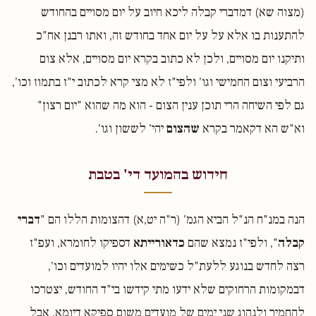
(מצוה שא) דמדברי קבלה ליכא חיוב על יום מסויים בהחודש
להתענות בו אלא על על יום אחד בחודש זה, ואתו רבנן אח"כ
ותיקנו יום מסויים, ולכן לא כתוב בקרא יום מסויים, אלא צום
הרביעי וצום החמישי וגו' ולפי"ז לא מצי קרא לכתוב י"ז בתמוז וכו',
גם לפי השיחה הרי תוכן ענין הצום - הוא מה שהוא "יום רצון"
וא"ש הא דקאמר בקרא
שהצום
יהי' לששון וגו'.
חידוש בהמועד די' בטבת
הנה במנ"ח הנ"ל הביא הגמ' (ר"ה יט,א) דהצומות הללו הם "
דברי
קבלה
", ולפי"ז נמצא שהם
כדאורייתא
דספיקו לחומרא, ועפ"ז
רצה לחדש בנוגע ללעת"ל כשימים אלו יהיו למועדים וכו',
דבמקומות הרחוקים שלא ידעו מתי קידשו בי"ד החודש, יצטרכו
להחמיר ולנהוג שני ימים של מועדים משום ספיקא דיומא, אבל