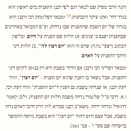
והנה הרבי מסיק שם לבאר דגם לפי רבנן התענית ביום ראשון הוא
[9]
בגדר דחי' ואינו עיקר הקביעות.
ומבאר דפלוגתת רבי ורבנן הוא
בגדרו של יום השבת שהתענית שבו נדחית, וע"פ המבואר באחרונים
שבתענית ישנם ב' ענינים: א) חלות שם תענית על
היום
, ובלשון
הכתוב (ישעי' נח,ה) שיום זה הוא "
יום רצון לה'
", ב) חלות דיני
וחיובי התענית על
האדם
.
ומבאר דפליגי רבי ורבנן אם הדחי' בשבת היא רק בנוגע לקיום דיני
התענית, אבל נשאר בו הענין שהוא יום תענית - "
יום רצון
", וזוהי
דעת רבנן, או שנדחה בשבת גם הענין ד"יום התענית" וזוהי דעת רבי,
ז.א. דרבי ס"ל שלגמרי נדחה משבת חלות יום התענית, ולכן קאמר
דהואיל ונדחה ידחה, משא"כ רבנן סבירא להו דרק חיובי האדם נדחו
משבת, אבל עצם היום דהוה "יום רצון" הוא בשבת (וראה ההמשך
בהשיחה שם סעי' ו' - עמ' 161).