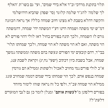
תלוי בתקנת מרדכי וב"ד אלא בידי שמים", ועי' גם בשו"ת 'האלף
לך שלמה' להג"ר שלמה קלוגר (סי' שפה) שהביא הירושלמי
והקשה דהלא בשבת לא מצינו חיוב שמחה כלל? אך נראה הכוונה
דמ"ש ימי משתה ושמחה היינו דע"י המשתה יהי' שמחה, דהמשתה
גורם לו השמחה, ולכך תינח בפורים בחול דאז לולי דהוי פורים לא
הוי משתה, ואם לא הוי משתה לא הוי שמחה, ולכך שמחתו תלוי'
בבי"ד, דהם קובעים ימי הפורים ונעשה בהם משתה וממשתה נמשך
שמחה, אבל בשבת כיון דכתיב (ישעי' נח,יג) וקראת לשבת ענג,
א"כ לולי פורים נמי מחויב לאכול ולשתות וממילא הם גורמין
שמחה בנפש אדם, לכך הוי שמחתו בידי שמים דממה שמחויב עונג
ממילא הוי שמחה עכ"ד, ולפי כל זה נראה שזהו לימוד מיוחד
בפורים דילפינן מ"
לעשות אותם
" ומנלן לומר כן גם לגבי המועדים
דלעת"ל?