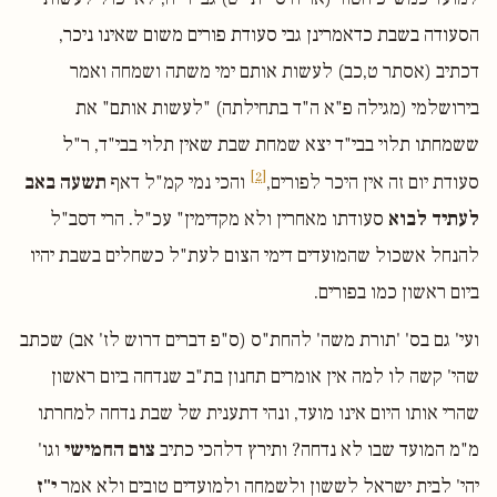
הסעודה בשבת כדאמרינן גבי סעודת פורים משום שאינו ניכר,
דכתיב (אסתר ט,כב) לעשות אותם ימי משתה ושמחה ואמר
בירושלמי (מגילה פ"א ה"ד בתחילתה) "לעשות אותם" את
ששמחתו תלוי בבי"ד יצא שמחת שבת שאין תלוי בבי"ד, ר"ל
[2]
סעודת יום זה אין היכר לפורים,
והכי נמי קמ"ל דאף
תשעה באב
לעתיד לבוא
סעודתו מאחרין ולא מקדימין" עכ"ל. הרי דסב"ל
להנחל אשכול שהמועדים דימי הצום לעת"ל כשחלים בשבת יהיו
ביום ראשון כמו בפורים.
ועי' גם בס' 'תורת משה' להחת"ס (ס"פ דברים דרוש לז' אב) שכתב
שהי' קשה לו למה אין אומרים תחנון בת"ב שנדחה ביום ראשון
שהרי אותו היום אינו מועד, ונהי דתענית של שבת נדחה למחרתו
מ"מ המועד שבו לא נדחה? ותירץ דלהכי כתיב
צום החמישי
וגו'
יהי' לבית ישראל לששון ולשמחה ולמועדים טובים ולא אמר
י"ז