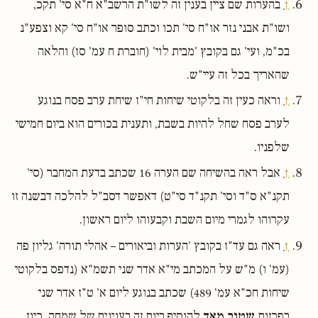
↑
בהערות שם ציין בענין זה לשו"ת הרשב"א ח"א סי' תקכ,
ושו"ת אבני נזר או"ח סי' תכו וכתב סופר או"ח סי' קא וצפע"נ
בכ"מ, ועי' גם בקובץ 'מבית לוי' (חוברת ח עמ' סז) והלאה
שהאריך בכל זה עיי"ש.
↑
וראה כעין זה בלקוטי שיחות חי"ז שיחת ערב פסח בנוגע
לערב פסח שחל להיות בשבת, ותענית בכורים הוא ביום חמישי
שלפניו.
↑
אבל ראה בהשיחה שם הערה 16 שכתב בדעת המחבר (סי'
תקנ"א ס"ד וסי' תקנ"ד סי"ט) דאפשר דסב"ל להלכה דבשנה זו
עקרוהו לגמרי מיום השבת וקבעוהו ליום ראשון.
↑
ראה גם עד"ז בקובץ 'הערות וביאורים – אהלי תורה' גליון פה
(עמ' ו) מ"ש על המכתב מי"א אדר שני תשמ"א (נדפס בלקוטי
שיחות חכ"א עמ' 489) שכתב בנוגע ליום א' ט"ז אדר שני
בפרזות
שטוב מאד
להוסיף ביום זה בענינים של שמחה, כיון