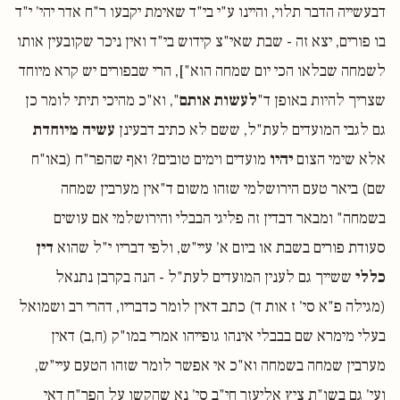
דבעשייה הדבר תלוי, והיינו ע"י בי"ד שאימת יקבעו ר"ח אדר יהי' י"ד
בו פורים, יצא זה - שבת שאי"צ קידוש בי"ד ואין ניכר שקובעין אותו
לשמחה שבלאו הכי יום שמחה הוא"], הרי שבפורים יש קרא מיוחד
שצריך להיות באופן ד"
לעשות אותם
", וא"כ מהיכי תיתי לומר כן
גם לגבי המועדים לעת"ל, ששם לא כתיב דבעינן
עשיה מיוחדת
אלא שימי הצום
יהיו
מועדים וימים טובים? ואף שהפר"ח (באו"ח
שם) ביאר טעם הירושלמי שזהו משום ד"אין מערבין שמחה
בשמחה" ומבאר דבדין זה פליגי הבבלי והירושלמי אם עושים
סעודת פורים בשבת או ביום א' עיי"ש, ולפי דבריו י"ל שהוא
דין
כללי
ששייך גם לענין המועדים לעת"ל - הנה בקרבן נתנאל
(מגילה פ"א סי' ז אות ד) כתב דאין לומר כדבריו, דהרי רב ושמואל
בעלי מימרא שם בבבלי אינהו גופייהו אמרי במו"ק (ח,ב) דאין
מערבין שמחה בשמחה וא"כ אי אפשר לומר שזהו הטעם עיי"ש,
ועי' גם בשו"ת ציץ אליעזר חי"ב סי' נא שהקשו על הפר"ח דאי