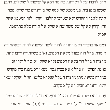
אדם לחברו שקל הלויתני, כלומר המשקל שישראל שוקלים. ויתכן
שעשו בזמן בית שני מטבע של כסף של ב' דינרים כדי שיהא מצוי
לתת לגזבר ההקדש ולא יצטרכו לקלבון, וקראו לזה המטבע שקל,
והיו קורין לשקל של משה שהוא שקל של תורה סלע כתרגומו,
עכ"ל.
דמבואר בדבריו דלשון תורה לחוד ולשון המשנה לחוד, דכשהתורה
אומרת שקל הוה כפול מלשון חכמים, וא"כ כשהתורה חייבו לתת
מחצית השקל הרי בלשון חכמים נקרא שקל, וא"כ י"ל דזהו גם
כוונת הפייטן: "ושקל אשא בבית נכון ונשא" דכשיבנה בית מקדש
במהרה בימינו, ניתן מחצית השקל שנקרא בלשון חז"ל "שקל" שאז
יחזרו ויתנו המחצית השקל כמקדם.
עוד הובא בשם האדמו"ר מהר"י מבעלזא זצ"ל לתרץ לשון הפייטן
"ושקל אשא וכו'" ע"פ מה דאיתא בברכות (כ,ב): אמרו מלאכי