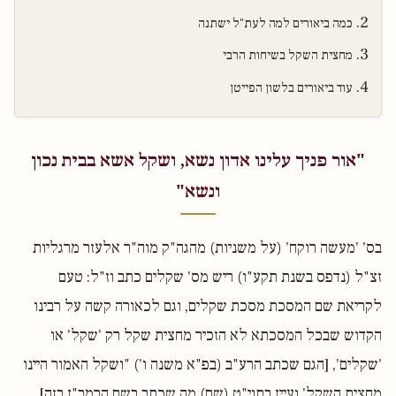
כמה ביאורים למה לעת"ל ישתנה
מחצית השקל בשיחות הרבי
עוד ביאורים בלשון הפייטן
"אור פניך עלינו אדון נשא, ושקל אשא בבית נכון
ונשא"
בס' 'מעשה רוקח' (על משניות) מהגה"ק מוה"ר אלעזר מרגליות
זצ"ל (נדפס בשנת תקע"ו) ריש מס' שקלים כתב וז"ל: טעם
לקריאת שם המסכת מסכת שקלים, וגם לכאורה קשה על רבינו
הקדוש שבכל המסכתא לא הזכיר מחצית שקל רק 'שקל' או
'שקלים', [הגם שכתב הרע"ב (בפ"א משנה ו') "ושקל האמור היינו
מחצית השקל' ועיין בתוי"ט (שם) מה שכתב בשם הרמב"ן בזה].