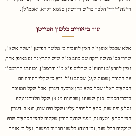
דלעת"ל יהי' הלכה כר"ש דדרשינן טעמא דקרא, ואכמ"ל].
עוד ביאורים בלשון הפייטן
אלא שבכל אופן י"ל דאין להוכיח כן מלשון הפייטן "ושקל אשא",
שהרי בס' מעשה רוקח שם כתב כנ"ל שיש לתרץ זה גם באופן אחר,
וציין להרע"ב והתויו"ט שקלים פ"א מ"ו והרמב"ן, וכוונתו להרמב"ן
על התורה (שמות ל,יג) שכתב וז"ל: ודע כי שקלי התורה הם
הסלעים האלו שכל סלע מהן ארבעה דינרין, אבל שקל המוזכר
בדברי חכמים, כגון ששנינו (שבועות מג,א) שקל הלויתני עליו
וסלע היה שוה, סלע הלויתיך עליו ושקל היה שוה, הוא ב' דינרין,
חצי הסלע. וטעם זה, מפני שהעם קורין שקלים לחצי הסלעים שהיו
שוקלים בכל שנה, וכן הונהג בלשון חכמים במשנה, ועל כן אומר