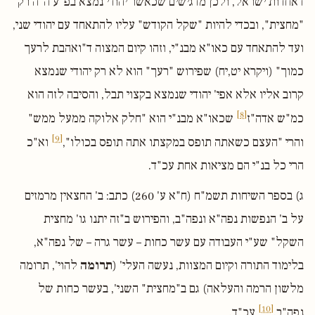
דאחדות ישראל, ולכן מדגישים שכאשר יהודי נמצא בפ"ע ה"ה רק
"מחצית", ובכדי להיות "שקל הקודש" עליו להתאחד עם יהודי שני,
ועד להתאחד עם כאו"א מבנ"י, וזהו קיום המצוה ד"ואהבת לרעך
כמוך" (ויקרא יט,יח) שפירוש "רעך" הוא לא רק יהודי שנמצא
קרוב אליו אלא אפי' יהודי שנמצא בקצוי תבל, והסיבה לזה הוא
[8]
כמ"ש אדה"ז
שכאו"א מבנ"י הוא "חלק אלוקה ממעל ממש"
[9]
והרי "העצם כשאתה תופס במקצתו אתה תופס בכולו",
וא"כ
הרי כל בנ"י הם מציאות אחת עכ"ד.
ג) בספר השיחות תשמ"ח (ח"א ע' 260) כתב: ב' החצאין מרמזים
על ב' הנפשות נפה"א ונפה"ב, והפירוש ב"זה יתנו גו' מחצית
השקל" שע"י העבודה עם עשר כחות – עשר גרה – של נפה"א,
בלימוד התורה וקיום המצוות, נעשה העלי' (
תרומה
להוי', תרומה
מלשון הרמה והעלאה) גם ב"מחצית" השני', בעשר כחות של
[10]
נפה"ב.
עכ"ד.