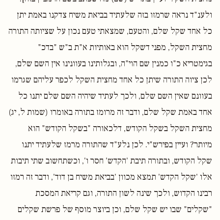
ולענ"ד נראה שרמזו בזה שלעתיד בביאת משיח צדקנו באמת יתן
כל אחד שקל שלם, והטעם, שמצאתי טעם נכון על שציותה התורה
מחצית השקל, מפני דשקל הוא באותיות א"ת ב"ש "בדכ"
בגימטריא כ"ו כמנין שם הוי"ה, ובגלותינו בעוונינו אין השם שלם,
לכן ציוה התורה שיתן כל אחד מחצית השקל לכפר עליהם שגרמו
בעוונם שאין השם שלם, ולכך לעתיד שיהיה השם שלם יתנו כל
אחד באמת שקל שלם, ודבר זה מרומז בתורה באומרו (שמות ל, יג)
מחצית השקל בשקל הקודש, דלכאורה "בשקל הקודש" הוא
מיותר? ועיין בפירש"י. לכן נלע"ד שהתורה מרמז שלעתיד יתנו
שקל הקודש, ובתורה תיבת 'הקדש' חסר ו', וכשתחשוב שתי תיבות
אלו 'שקל הקדש' תמצא מכוון 'בביאת משיח בן דוד', ודבר זה רמזו
רבינו הקדוש, ולכך שינה לשון התורה, וגם קריאת המסכת
"שקלים" שבו יש שקל שלם, וכן ביוצר מוסף של פרשת שקלים