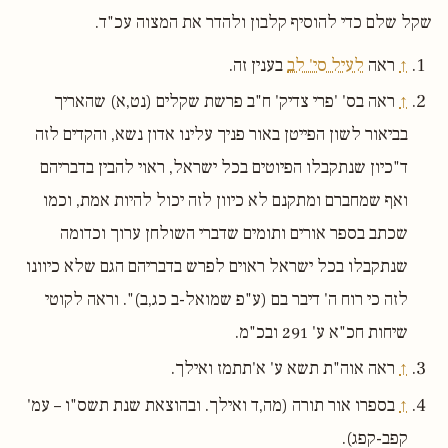
שקל שלם כדי להוסיף קלבון ולהדר את המצוה עכ"ד.
↑
ראה
לעיל סי' לב
בענין זה.
↑
ראה בס' 'פרי צדיק' ח"ב פרשת שקלים (נט,א) שהאריך
בביאור לשון הפייטן באור פניך עלינו אדון נשא, והקדים לזה
ד"כיון שנתקבלו הפיוטים בכל ישראל, ראוי להבין בדבריהם
ואף שמחברם ומתקנם לא כיוון לזה יכול להיות אמת, וכמו
שכתב בספר אורים ותומים שדברי השולחן ערוך וכדומה
שנתקבלו בכל ישראל ראוים לפרש בדבריהם הגם שלא כיוונו
לזה כי רוח ה' דיבר בם (ע"פ שמואל-ב כג,ב)". וראה לקוטי
שיחות חכ"א ע' 291 ובכ"מ.
↑
ראה אוה"ת תשא ע' א'תתמז ואילך.
↑
בספרו אור תורה (מה,ד ואילך. ובהוצאת שנת תשס"ו – עמ'
קפב-קפג).