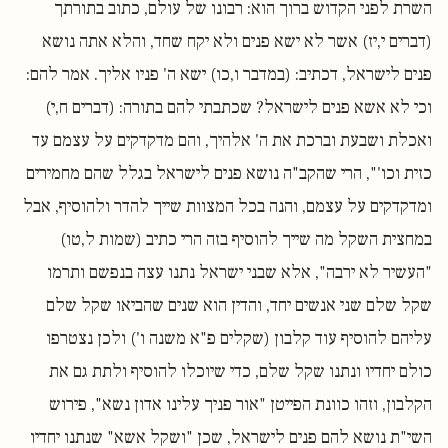
השרת לפני הקדוש ברוך הוא: רבונו של עולם, כתוב בתורתך
(דברים י,יז) אשר לא ישא פנים ולא יקח שחד, והלא אתה נושא
פנים לישראל, דכתיב: (במדבר ו,כו) ישא ה' פניו אליך. אמר להם:
וכי לא אשא פנים לישראל? שכתבתי להם בתורה: (דברים ח,י)
ואכלת ושבעת וברכת את ה' אלהיך, והם מדקדקים על עצמם עד
כזית וכו'", הרי שהקב"ה נושא פנים לישראל בגלל שהם מחמירים
ומדקדקים על עצמם, והנה בכל המצוות שייך להדר ולהוסיף, אבל
במחצית השקל מה שייך להוסיף בזה הרי כתיב (שמות ל,טו)
"העשיר לא ירבה", אלא שבני ישראל נתנו עצה בנפשם ותרמו
שקל שלם שני אנשים יחד, והדין הוא שנים שהביאו שקל שלם
עליהם להוסיף עוד קלבון (שקלים פ"א משנה ו') ולכן נצטרפו
כולם יחדיו ונתנו שקל שלם, כדי שיוכלו להוסיף ולתת גם את
הקלבון, וזהו כוונת הפייטן "אור פניך עלינו אדון נשא", פירוש
השי"ת נושא להם פנים לישראל, שכן "ושקל אשא" שנתנו יחדיו