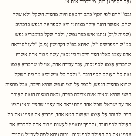
(על הספר גן רוה) פ' דברים אות א'.
ובס' 'לחם לפי הטף' כתב דהטעם היות מחצית השקל ולא שקל
שלם, אפשר דהנה עיקר מצוה זו היא לכפר על הנפש כדכתיב
(שמות ל,יב) ונתנו איש כפר נפשו, ולכך שקל בגימטריא נפש
כמ"ש המפרשים ז"ל, ואיתא בפ"ק דקדושין (מ,ב) "לעולם יראה
אדם עצמו כאלו חציו חייב וחציו זכאי, עשה מצוה אחת אשריו
שהכריע עצמו לכף זכות, עבר עבירה אחת, אוי לו שהכריע עצמו
ואת כל העולם לכף חובה.." ולכך כל איש יביא מחצית השקל
שהוא מחצית הנפש, לכפר על חצי הנפש שהיא חייבת, אבל מחצית
השני שהיא זכאית אינה צריכה כפרה, ובאה המצוה הזאת לעורר
את עם ישראל שכל אחד מהם יראה את עצמו שחציו זכאי וחציו
חייב, להזהר על עצמו מעשות חטא אחד, ויכריע את עצמו ואת כל
העולם לכף חובה, ולהפך יתאמץ לעשות מצוה אחת להכריע את
עצמו ואת כל העולם לכף זכות.. ובזה ניחא למה לעת"ל נותנים