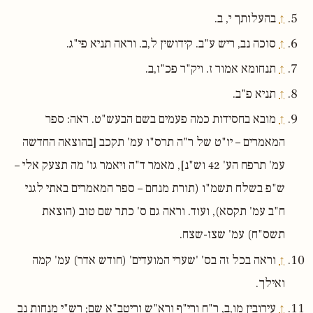
↑
בהעלותך י, ב.
↑
סוכה נב, ריש ע"ב. קידושין ל,ב. וראה תניא פי"ג.
↑
תנחומא אמור ז. ויק"ר פכ"ז,ב.
↑
תניא פ"ב.
↑
מובא בחסידות כמה פעמים בשם הבעש"ט. ראה: ספר
המאמרים – יו"ט של ר"ה תרס"ו עמ' תקכב [בהוצאה החדשה
עמ' תרפח הע' 42 וש"נ], מאמר ד"ה ויאמר גו' מה תצעק אלי –
ש"פ בשלח תשמ"ו (תורת מנחם – ספר המאמרים באתי לגני
ח"ב עמ' תקסא), ועוד. וראה גם ס' כתר שם טוב (הוצאת
תשס"ח) עמ' שצז-שצח.
↑
וראה בכל זה בס' 'שערי המועדים' (חודש אדר) עמ' קמה
ואילך.
↑
עירובין מו,ב, ר"ח ורי"ף ורא"ש וריטב"א שם; רש"י מנחות נב