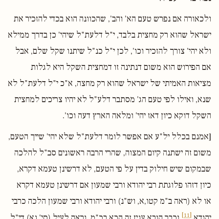
ולכאורה אם נפרש טעם הא' והב', שהכוונה הוא בכדי להזכיר את
ישראל שהוא רק מחצית בלבד, י"ל דלעת"ל שיהי' כן בדרך ממילא
ולא יהי' צורך להזכיר וכו', לכן י"ל כנ"ל שיתנו שקל שלם, אבל
אם הפירוש הוא משום דנתינה זו דמחצית השקל היא לגלות
מציאות האמיתי של ישראל שהוא רק מחצה, א"כ י"ל דלעת"ל לא
שנא, ואילו לפי טעם הג' מסתבר דלע"ל לא יהיו צריכים למחצית
השקל דוקא כיון דאז יהי' ומלאה הארץ דעה וכו'.
[אמנם בכלל יל"ע אם אפשר לומר דלעת"ל שלא יהי' שייך הטעם,
משום זה ישתנה קיום המצוה, שהרי הרבה ראשונים סב"ל להלכה
שבמקום שיש חילוק בדין על פי הטעם, לא דרשינן טעמא דקרא,
כיון דזהו פלוגתת רבי יהודא ורבי שמעון אם דרשינן טעמא דקרא
או לא (ראה ב"מ קטו,א, וש"נ) ורבי יהודא ורבי שמעון הלכה כרבי
[11]
יהודא,
וכבר הובא ענין זה הכא בכ"מ, וראה לעיל (סי' נא) די"ל