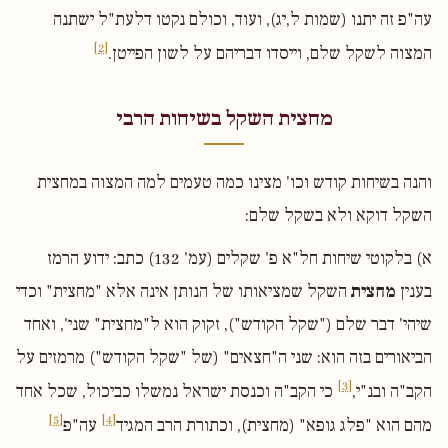
עה"פ זה יתנו (שמות ל,יג), ועוד, וכולם נקטו דלעת"ל ישתנה
[2]
המצוה לשקל שלם, וייסדו דבריהם על לשון הפייטן.
מחצית השקל בשיחות הרבי
והנה בשיחות קודש וכו' מצינו כמה טעמים למה המצוה במחצית
השקל דוקא ולא בשקל שלם:
א) בלקוטי שיחות חל"א פ' שקלים (עמ' 132) כתב: ידוע הרמז
בענין
מחצית
השקל שמציאותו של הנותן אינה אלא "מחצית" וכדי
שיהי' דבר שלם ("שקל הקודש"), זקוק הוא ל"מחצית" שני', ואחד
הביאורים בזה הוא: שני ה"חצאים" (של "שקל הקודש") מרמזים על
[3]
הקב"ה ובנ"י,
כי הקב"ה וכנסת ישראל נמשלו כביכול, שכל אחד
[5]
[4]
מהם הוא "פלג גופא" (מחצית), וכתורת הרב המגיד
עה"פ