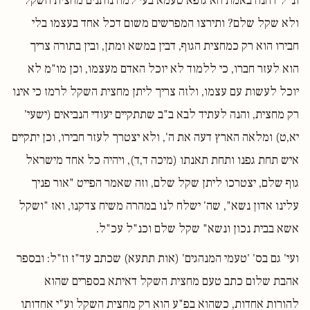
ונ"ל דהנה באמת הא גופא טעמא בעי למה נותנים מחצית השקל
ולא שקל שלם? ותירצו המפרשים משום דכל אחד בעצמו בלי
חבירו הוא רק כמחצית הגוף, דבין במשא ומתן, ובין בתורה צריך
הוא לעזר חברו, כי ללמוד לא יוכל האדם מעצמו, וכן מו"מ לא
יוכל לעשות עם עצמו, ולזה צריך ליתן מחצית השקל לרמז כי אינו
רק מחצית, והנה לעתיד לבא ב"ב שתתקיים יעודי הנביאים (ישעי'
יא,ט) ומלאה הארץ דעה את ה', ולא יצטרך לעזר חבירו, וכן יתקיים
איש תחת גפנו ותחת תאנתו (מיכה ד,ד), ויהיה כל אחד מישראל
גוף שלם, יצטרכו ליתן שקל שלם, וזה שאמר הפייט "אור פניך
עלינו אדון נשא", שה' ישלח לנו במהרה משיח צדקנו, ואז "ושקל
אשא בבית נכון ונשא" שקל שלם וכנ"ל עכ"ל.
ועי' גם בס' 'טעמי המנהגים' (אות תתעא) שכתב עד"ז וז"ל: ובספר
אהבת שלום כתב טעם מחצית השקל דאיתא בספרים שהוא
להורות אחדות, כשהוא בפ"ע הוא רק מחצית השקל וע"י אחדותו