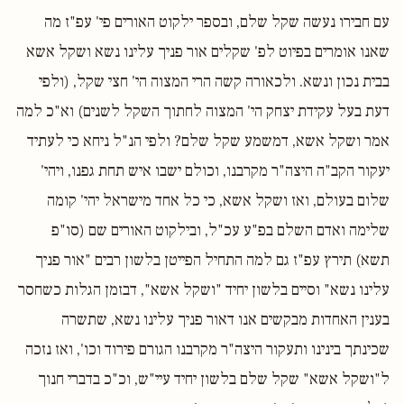
עם חבירו נעשה שקל שלם, ובספר ילקוט האורים פי' עפ"ז מה
שאנו אומרים בפיוט לפ' שקלים אור פניך עלינו נשא ושקל אשא
בבית נכון ונשא. ולכאורה קשה הרי המצוה הי' חצי שקל, (ולפי
דעת בעל עקידת יצחק הי' המצוה לחתוך השקל לשנים) וא"כ למה
אמר ושקל אשא, דמשמע שקל שלם? ולפי הנ"ל ניחא כי לעתיד
יעקור הקב"ה היצה"ר מקרבנו, וכולם ישבו איש תחת גפנו, ויהי'
שלום בעולם, ואז ושקל אשא, כי כל אחד מישראל יהי' קומה
שלימה ואדם השלם בפ"ע עכ"ל, ובילקוט האורים שם (סו"פ
תשא) תירץ עפ"ז גם למה התחיל הפייטן בלשון רבים "אור פניך
עלינו נשא" וסיים בלשון יחיד "ושקל אשא", דבזמן הגלות כשחסר
בענין האחדות מבקשים אנו דאור פניך עלינו נשא, שתשרה
שכינתך בינינו ותעקור היצה"ר מקרבנו הגורם פירוד וכו', ואז נזכה
ל"ושקל אשא" שקל שלם בלשון יחיד עיי"ש, וכ"כ בדברי חנוך