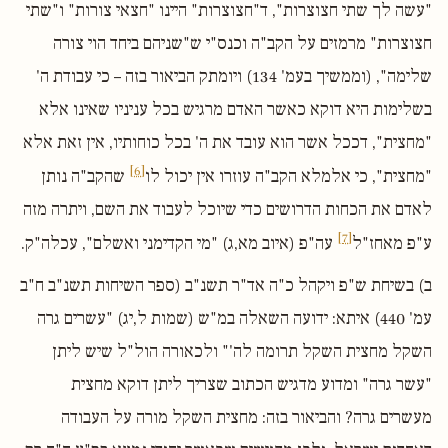
"עשה לך שתי חצוצרות", ד"חצוצרות" היינו "חצאי צורות" ו"שתי
חצוצרות" מרמזים על הקב"ה וכנס"י ש"שניהם ביחד הוי צורה
שלימה", (וממשיך בעמ' 134) ויומתק הביאור בזה – כי עבודת ה'
בשלימות היא דוקא כאשר האדם מרגיש בכל עניניו שאינו אלא
"מחצית", דככל אשר הוא עובד את ה' בכל כוחותיו, אין זאת אלא
[6]
"מחצית", כי אלמלא הקב"ה עוזרו אין יכול לו
שהקב"ה נותן
לאדם את הכחות הדרושים כדי שיוכל לעבוד את השם, ויתרה מזה
[7]
ע"פ מאחז"ל
עה"פ (איוב מא,ג) "מי הקדימני ואשלם", עכלה"ק.
ב) בשיחת ש"פ ויקהל כ"ה אד"ר תשנ"ב (ספר השיחות תשנ"ב ח"ב
עמ' 440) איתא: ידועה השאלה במ"ש (שמות ל,יג) "עשרים גרה
השקל מחצית השקל תרומה לה'" ולכאורה הול"ל שיש ליתן
"עשר גרה" ומדוע מדגיש הכתוב שצריך ליתן דוקא מחצית
מעשרים גרה? והביאור בזה: מחצית השקל מורה על העבודה