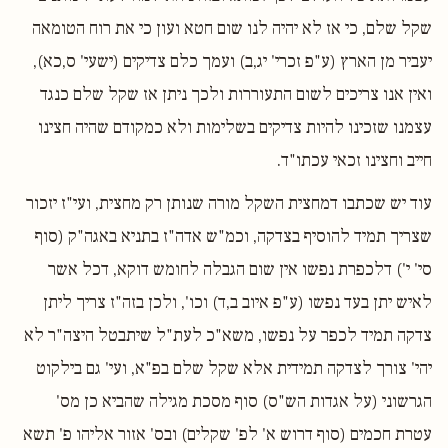
שקל שלם, כי אז לא יהיה לנו שום חטא ועון כי את רוח הטומאה
יעביר מן הארץ (ע"פ זכרי' יג,ב) ועמך כלם צדיקים (ישעי' ס,כא),
ואין אנו צריכים לשום התעוררות ולכך ניתן אז שקל שלם כנגד
עצמנו שזכינו להיות צדיקים בשלימות ולא כמקודם שהיה חצינו
חייב וחצינו זכאי עכתו"ד.
עוד יש שכתבו דמחצית השקל מורה שנותן רק מחצית, ועי"ז יזכור
שצריך תמיד להוסיף בצדקה, וכמ"ש אדה"ז בתניא באגה"ק (סוף
סי' י') דלכפרת נפשו אין שום הגבלה לחומש דוקא, דכל אשר
לאיש יתן בעד נפשו (ע"פ איוב ב,ד) וכו', ולכן בזה"ז צריך ליתן
צדקה תמיד לכפר על נפשו, משא"כ לעת"ל שיתבטל היצה"ר לא
יהי' צורך לצדקה תמידית אלא שקל שלם בפ"א, ועי' גם בילקוט
הגרשוני (על אגדות הש"ס) סוף מסכת מגילה שהביא כן מס'
עטרת חכמים (סוף דרוש א' לפ' שקלים) ובס' אזור אליהו פ' תשא