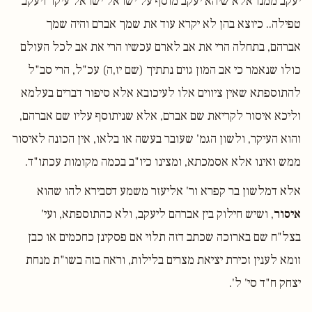
יעקב ממנו אלא שיהא יעקב מוסף על ישראל ישראל עיקר ויעקב
טפילה.. כיוצא בהן לא יקרא עוד את שמך אברם והיה שמך
אברהם, בתחלה הרי את אב לארם עכשיו הרי את אב לכל העולם
כולו שנאמר כי אב המון גוים נתתיך (שם יז,ה) עכ"ל, הרי סב"ל
להתוספתא שאין ציווים אלו לעיכובא אלא סיפור דברים בעלמא
וליכא איסור לקריאת שם אברם, אלא שניתוסף עליו שם אברהם,
והוא העיקר, ולשון הגמ' שעובר בעשה או בלאו, אין הכונה לאיסור
ממש ואינו אלא אסמכתא, ומצינו כיו"ב בכמה מקומות עכתו"ד.
אלא דמלשון בר קפרא ור' אליעזר משמע דסבירא להו שהוא
איסור
, ושיש חילוק בין אברהם ליעקב, ולא כהתוספתא, ועי'
בצל"ח שם בארוכה שכתב דזה תלוי אם פסקינן כחכמים או כבן
זומא לענין זכירת יציאת מצרים בלילות, וראה בזה בשו"ת מנחת
יצחק ח"ד סי' ל'.