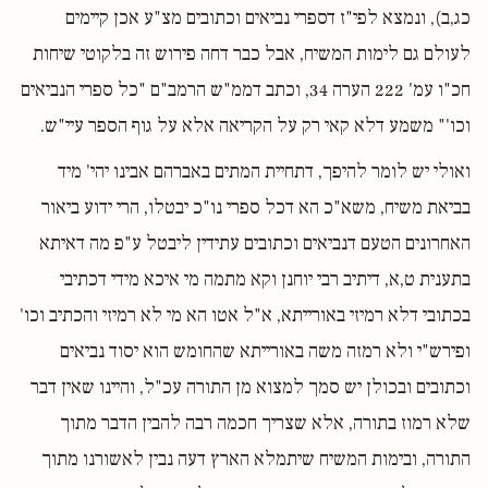
כג,ב), ונמצא לפי"ז דספרי נביאים וכתובים מצ"ע אכן קיימים
לעולם גם לימות המשיח, אבל כבר דחה פירוש זה בלקוטי שיחות
חכ"ו עמ' 222 הערה 34, וכתב דממ"ש הרמב"ם "כל ספרי הנביאים
וכו'" משמע דלא קאי רק על הקריאה אלא על גוף הספר עיי"ש.
ואולי יש לומר להיפך, דתחיית המתים באברהם אבינו יהי' מיד
בביאת משיח, משא"כ הא דכל ספרי נו"כ יבטלו, הרי ידוע ביאור
האחרונים הטעם דנביאים וכתובים עתידין ליבטל ע"פ מה דאיתא
בתענית ט,א, דיתיב רבי יוחנן וקא מתמה מי איכא מידי דכתיבי
בכתובי דלא רמיזי באורייתא, א"ל אטו הא מי לא רמיזי והכתיב וכו'
ופירש"י ולא רמזה משה באורייתא שהחומש הוא יסוד נביאים
וכתובים ובכולן יש סמך למצוא מן התורה עכ"ל, והיינו שאין דבר
שלא רמוז בתורה, אלא שצריך חכמה רבה להבין הדבר מתוך
התורה, ובימות המשיח שיתמלא הארץ דעה נבין לאשורנו מתוך