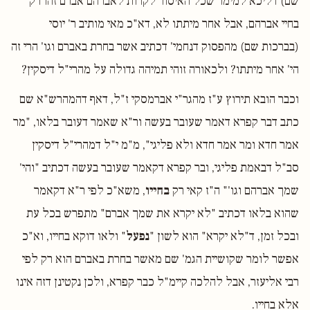
שם) דליכא למימר שכל האיסור לקרות לאברהם אברם זהו רק
בחיי אברהם, אבל אחר מיתתו לא, דא"כ מאי מותיב ר' יוסי
(בברכות שם) מהפסוק דנחמי' דכתיב אשר בחרת באברם וגו' הרי זה
הי' אחר מיתתו? ולכאורה זוהי תמיהה גדולה על מהרי"ל דיסקין?
וכבר הובא תירוץ ע"ז מהגר"י אברמסקי ז"ל, דאף דהמהרש"א שם
כתב דבר קפרא דאמר שעובר בעשה ור"א שאמר דעובר בלאו, "מר
אמר חדא ומר אמר חדא ולא פליגי", מ"מ י"ל דמהרי"ל דיסקין
סב"ל דבאמת פליגי, ובר קפרא דקאמר שעובר בעשה דכתיב "והי'
שמך אברהם וגו'" ה"ז קאי רק
בחייו
, משא"כ לפי ר"א דקאמר
שהוא בלאו דכתיב "לא יקרא את שמך אברם" מתפרש בכל עת
ובכל זמן, ד"לא יקרא" הוא לשון "
נפעל
" ולאו דוקא בחייו, וא"כ
אפשר לומר שקושיית הגמ' שם מאשר בחרת באברם הוא רק לפי
רבי אליעזר, אבל להלכה קיימ"ל כבר קפרא, ולכן נקטינן דזה אינו
אלא בחייו.