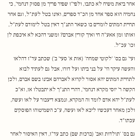
אחר ביאת משיח לא כתבו, ולפי"ז שפיר פריך מן פסוק דנחמי', כי
נחמיה הוא ספר אחד מן הכ"ד ספרים, ואינו בטל לעת"ל, וגם אחר
תחיית המתים לומדים בו כשאר התנ"ך דאין בטל לימודם לעת"ל,
ואותו זמן אאע"ה חי ואיך קורין אברם? ומשני דהכא לא איכפת לן
וכו' עכ"ל.
ועי' גם בס' 'לקוטי שמחה' (אות א' סעי' ב') שכתב עד"ז דהלאו
והעשה עיקר הי' על בני ביתו ועל דורו, אבל גם לעתיד לבוא
לתחיית המתים יהא אסור לקרוא לאברהם אבינו בשם אברם, ולכן
הקשה ר' יוסי מקרא דנחמי', דהרי התנ"ך לא יתבטלו אז, וא"כ
לעת"ל יהא אדם לומד זה המקרא, ונמצא דיעבור על לאו ועשה,
ולכן מאחר דעכשיו ליכא לאו ועשה, ע"כ השמיטוהו הפוסקים
עכתו"ד.
גם בס' 'תולדות זאב' (ברכות שם) כתב עד"ז, דאין האיסור לאחר