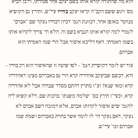
הוא מה שהתורה קורא אותו בשם יעקב אחר פטירתו, ולכן הביא
מפ' ויגש ששם הקב"ה קראו יעקב
בחייו
עיי"ש, ותירץ גם הקושיא
מנחמי' באופן אחר, דכוונת הגמ' דכיון דבחייו נעקר שם "אברם"
לגמרי למה קורא אותו הנביא בשם זה, הלא הי' צריך לקרוא אותו
בשמו האמיתי, דאף דליכא איסור אבל הרי שמו האמיתי הוא
אברהם.
עוד יש לומר דקושיית הגמ' - לפי שיטה זו שהאיסור הוא רק בחייו -
היא, דכשם שביעקב אהדריה קרא הרי גם באברהם מצינו דאהדריה
קרא ומאי שנא? וע"ז מתרץ דהתם מסדר שבחיה אבל לא אהדריה
קרא, וכעי"ז תירץ בס' 'שלמה משנתו' ברכות שם, דלא קשיא ליה
להגמ' שיש איסור לקרותו אברם, אלא דמוכח דשם אברם לא
נעקר, דאם נעקר הי' לו לומר אשר בחרת באברהם ושמת שמו
אברהם וכו' עיי"ש.