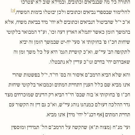
התורה כל מה שבנביאים וכתובים, ובמילא שוב לא יצטרכו
[3]
להלימוד שבספרי נביאים וכתובים ולכן יבוטלו בימות המשיח,
א"כ י"ל שהביטול דנביאים וכתובים לא יהי' מיד בביאת משיח, אלא
בהמשך הזמן כאשר יתמלא הארץ דעה וכו', וע"ד המבואר בלקוטי
שיחות חכ"ז פ' בחוקותי א' סעי' יח-יט שבמשך הזמן זה יביא
לתקופה הב' עיי"ש, וא"כ קושיית הגמ' היא על כל משך זמן זה
שאברהם יהי' בחיים ונו"כ עדיין לא נתבטלו.
והא שלא הביא הרמב"ם איסור זה בס' הי"ד, י"ל בפשטות שהרי
אינו מביא שם כלל הענין דתחיית המתים וכמבואר בלקוטי שיחות
חכ"ז פ' בחוקותי א' בזה שבס' הי"ד הביא רק הדינים שמוכרחים מצד
גדר ההלכה דעולם כמנהגו נוהג עיי"ש, וא"כ גם דין זה הקשור עם
תחיית המתים [אף דכנ"ל יהי' מיד] אינו מביא.
ועי' מנ"ח (מצוה ת"א) שהקשה על הרמב"ם הל' תמידין ומוספין