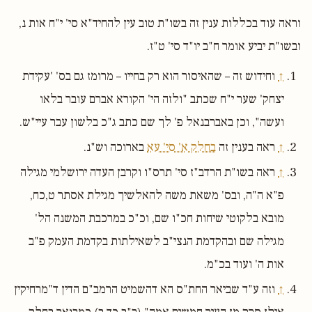
וראה עוד בכללות ענין זה בשו"ת טוב עין להחיד"א סי' י"ח אות נ,
ובשו"ת יביע אומר ח"ב יו"ד סי' ט"ז.
↑
וחידוש זה – שהאיסור הוא רק בחייו – מרומז גם בס' 'עקידת
יצחק' שער י"ח שכתב "ולזה הי' הקורא אברם עובר בלאו
ועשה", וכן באברבנאל פ' לך שם כתב ג"כ בלשון עבר עיי"ש.
↑
ראה בענין זה
בחלק א' סי' עא
בארוכה וש"נ.
↑
ראה בשו"ת הרדב"ז סי' תרס"ו וקרבן העדה ירושלמי מגילה
פ"א ה"ה, ובס' משאת משה להאלשיך מגילת אסתר ט,כח,
מובא בלקוטי שיחות חכ"ו שם, וכ"כ במרכבת המשנה הל'
מגילה שם ובהקדמת הנצי"ב לשאילתות בקדמת העמק פ"ב
אות ה' ועוד בכ"מ.
↑
וזה ע"ד שביאר החת"ס הא דהשמיט הרמב"ם הדין ד"מרחיקין