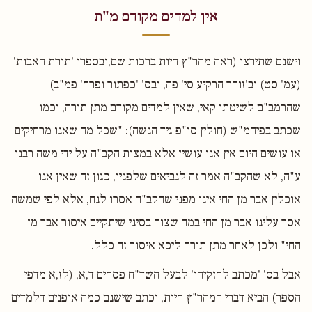
אין למדים מקודם מ"ת
וישנם שתירצו (ראה מהר"ץ חיות ברכות שם,ובספרו 'תורת האבות'
(עמ' סט) וב'זוהר הרקיע סי' פה, ובס' 'כפתור ופרח' פמ"ב)
שהרמב"ם לשיטתו קאי, שאין למדים מקודם מתן תורה, וכמו
שכתב בפיהמ"ש (חולין סו"פ גיד הנשה): "שכל מה שאנו מרחיקים
או עושים היום אין אנו עושין אלא במצות הקב"ה על ידי משה רבנו
ע"ה, לא שהקב"ה אמר זה לנביאים שלפניו, כגון זה שאין אנו
אוכלין אבר מן החי אינו מפני שהקב"ה אסרו לנח, אלא לפי שמשה
אסר עלינו אבר מן החי במה שצוה בסיני שיתקיים איסור אבר מן
החי" ולכן לאחר מתן תורה ליכא איסור זה כלל.
אבל בס' 'מכתב לחזקיהו' לבעל השד"ח פסחים ד,א, (לז,א מדפי
הספר) הביא דברי המהר"ץ חיות, וכתב שישנם כמה אופנים דלמדים