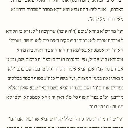
רבי יוסי בר זבידא: (נחמיה ט,ז) אתה הוא ה' האלקים אשר בחרת
באברם, - אמר ליה: התם נביא הוא דקא מסדר לשבחיה דרחמנא
מאי דהוה מעיקרא".
ועי' מהרש"א בחדא"ג שם (ד"ה עובר) שהקשה וז"ל: ודע כי הקורא
לאברהם אברם לא זכרוהו הפוסקים דאית ביה לאו ועשה, ואפילו
לא הי' רק אסמכתא בעלמא הוו להו להזכיר דאית ביה מיהא
איסורא וצ"ע עכ"ל, ועי' בהגהות הגרי"ב ובצל"ח ברכות שם, ובמגן
אברהם סי' קנ"ו אכן הביא איסור זה, והדגול מרבבה שם כתב "לא
מצאתי זאת במנין המצוות, ועי' בשיורי כנה"ג בסוף הספר בכללים
נפרדים אות כ"ה" ושם בכנה"ג הביא בשם הבאר שבע שאינו אלא
מדרבנן, וכ"כ בפר"ח סוף סי' ס"ז דאין זה אלא אסמכתא, ולכן לא
מנו זה מוני המצוות.
ועי' שדי חמד ח"ג מערכת ל' כלל קל"ז שהביא שה"באר אברהם"