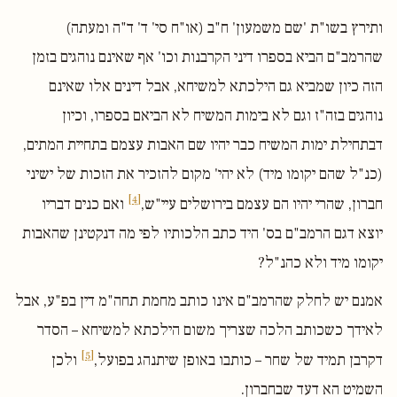
ותירץ בשו"ת 'שם משמעון' ח"ב (או"ח סי' ד' ד"ה ומעתה)
שהרמב"ם הביא בספרו דיני הקרבנות וכו' אף שאינם נוהגים בזמן
הזה כיון שמביא גם הילכתא למשיחא, אבל דינים אלו שאינם
נוהגים בזה"ז וגם לא בימות המשיח לא הביאם בספרו, וכיון
דבתחילת ימות המשיח כבר יהיו שם האבות עצמם בתחיית המתים,
(כנ"ל שהם יקומו מיד) לא יהי' מקום להזכיר את הזכות של ישיני
[4]
חברון, שהרי יהיו הם עצמם בירושלים עיי"ש,
ואם כנים דבריו
יוצא דגם הרמב"ם בס' היד כתב הלכותיו לפי מה דנקטינן שהאבות
יקומו מיד ולא כהנ"ל?
אמנם יש לחלק שהרמב"ם אינו כותב מחמת תחה"מ דין בפ"ע, אבל
לאידך כשכותב הלכה שצריך משום הילכתא למשיחא – הסדר
[5]
דקרבן תמיד של שחר – כותבו באופן שיתנהג בפועל,
ולכן
השמיט הא דעד שבחברון.