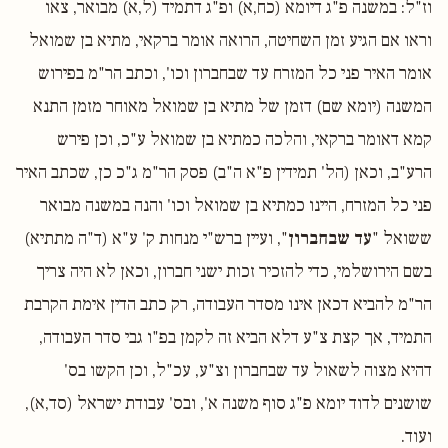
וז"ל: במשנה פ"ג דיומא (כח,א) ופ"ג דתמיד (ל,א) מבואר, צאו
וראו אם הגיע זמן השחיטה, הרואה אומר ברקאי, מתיא בן שמואל
אומר האיר פני כל המזרח עד שבחברון וכו', וכתב הר"מ בפירוש
המשנה (יומא שם) דזמן של מתיא בן שמואל מאוחר מזמן התנא
קמא דאומר ברקאי, והלכה כמתיא בן שמואל ע"כ, וכן פירש
הרע"ב, וכאן (הל' תמידין פ"א ה"ב) פסק הר"מ ג"כ כן, שכתב האיר
פני כל המזרח, היינו כמתיא בן שמואל וכו' והנה במשנה מבואר
ששואל "
עד שבחברון
", ועיין ברש"י מנחות ק' ע"א (ד"ה מתתיא)
בשם הירושלמי, כדי להזכיר זכות ישני חברון, וכאן לא היה צריך
הר"מ להביא דכאן אינו מסדר העבודה, רק כתב הדין אימת הקרבת
התמיד, אך קצת צ"ע דלא הביא זה לקמן בפ"ו גבי סדר העבודה,
דהיא מצוה לשאול עד שבחברון וצ"ע, עכ"ל, וכן הקשו בס'
שושנים לדוד יומא פ"ג סוף משנה א', ובס' עבודת ישראל (סד,א),
ועוד.