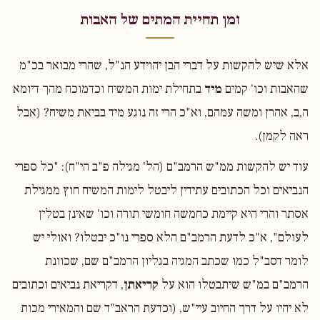
זמן תחיית המתים של האבות
אלא שיש להקשות על דברי הבן יהוידע הנ"ל, שהרי מבואר בכ"מ
שהאבות וכו' קמים
מיד
בתחילת ימות המשיח וכדמוכח מהך דיומא
ה,ב, אהרן ומשה עמהם, וא"כ הרי זה נוגע מיד בביאת משיח? (אבל
ראה לקמן).
עוד יש להקשות ממ"ש הרמב"ם (הל' מגילה פ"ב הי"ח): "כל ספרי
הנביאים וכל הכתובים עתידין ליבטל לימות המשיח חוץ ממגילת
אסתר והרי היא קיימת כחמשה חומשי תורה וכו' שאינן בטלין
לעולם", א"כ לדעת הרמב"ם הלא ספרי נו"כ יבטלו? ואולי יש
לומר דסב"ל כמו שכתב המגיה בגליון הרמב"ם שם, שכוונת
הרמב"ם במ"ש שיתבטלו הוא על
קריאתן
, דקריאת נביאים וכתובים
לא יהיו על דרך החיוב עיי"ש, (וכדעת הראב"ד שם והמאירי מכות