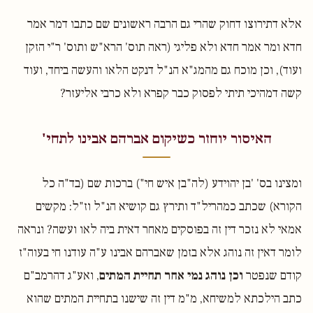
אלא דתירוצו דחוק שהרי גם הרבה ראשונים שם כתבו דמר אמר
חדא ומר אמר חדא ולא פליגי (ראה תוס' הרא"ש ותוס' ר"י הזקן
ועוד), וכן מוכח גם מהמג"א הנ"ל דנקט הלאו והעשה ביחד, ועוד
קשה דמהיכי תיתי לפסוק כבר קפרא ולא כרבי אליעזר?
האיסור יוחזר כשיקום אברהם אבינו לתחי'
ומצינו בס' 'בן יהוידע (לה"בן איש חי") ברכות שם (בד"ה כל
הקורא) שכתב כמהריל"ד ותירץ גם קושיא הנ"ל וז"ל: מקשים
אמאי לא נזכר דין זה בפוסקים מאחר דאית ביה לאו ועשה? ונראה
לומר דאין זה נוהג אלא בזמן שאברהם אבינו ע"ה עודנו חי בעוה"ז
קודם שנפטר
וכן נוהג נמי אחר תחיית המתים
, ואע"ג דהרמב"ם
כתב הילכתא למשיחא, מ"מ דין זה שישנו בתחיית המתים שהוא