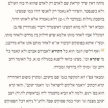
מיתה דאין שייך קריאת שם לאדם רק לאדם שהוא חי בזה העולם
ולא כשנפטר, והציווי לא נאמר רק לאנשי דורו כמו שמצינו
בהסבת נחלות (במדבר לו,ז-ט) דלא נאמרה אלא לאותו הדור,
ומביא ראי' לזה מהא דמצינו דאיצטריך ריבויי (סנהדרין פה,ב)
דמקלל אביו לאחר מותו אלמא שיש חילוק בין מחיים ולאחר מותו,
וכעי"ז איתא בפוסקים דכיבוד או"א לאחר מותם אינו אלא מדרבנן,
[2]
ואף דלשון הגמ' הוא כל
הקורא
לאברהם אברם ולא קאמר כל
מי
שקרא
וכו', מצינו כהאי לישנא במגילה טו,א, כל האומר רחב
רחב וכו' ומוקי לה ביודעה ומכירה.
ומבאר עפ"ז הא דמקשה בגמ' שם מיעקב, ומתרץ משום דאהדריה
קרא דכתיב "ויאמר אלקים לישראל וגו' ויאמר יעקב", והאי קרא
הוא בפ' ויגש, ולמה לא הביא מדסמיך ליה (בראשית לה,יד) ויצב
יעקב מצבה וגו' ועוד כמה פסוקים שם? ולהנ"ל ניחא דכל הפסוקים