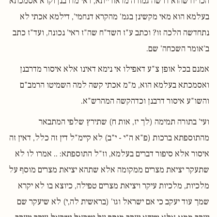
הכריח שהוא דרשה גמורה מדאורייתא, דאי מדרבנן וקרא אסמכתא
בעלמא הוא מאי מקשינן בגמ' מהקרא דנחמי', דילמא אכתי לא
נתחדשה הלכה זו? וכתב ע"ז השד"ח שה"ז ראי' נכונה, ועד"ז כתב
ב'אומר השכחה' שם.
אמנם בכל אופן צ"ע דאפילו אי נימא דאינו אלא איסור מדרבנן
ואסמכתא בעלמא הוא, מ"מ אכתי קשה למה השמיטו הרמב"ם
והשו"ע איסור דרבנן וכדהקשה המהרש"א.
ועי' בתורה תמימה (לך יז, אות ח) שתירץ שלפי המתבאר
מהתוספתא ברכות (פ"א ה"י - י"ב) לא קיימ"ל דין זה כלל, דאין זה
איסור אלא סיפור דברים בעלמא, וז"ל התוספתא: .. אמרו לו לא
שתעקר יציאת מצרים ממקומה אלא שתהא יציאת מצרים מוסף על
מלכיות, מלכיות עיקר ויציאת מצרים טפילה, כיוצא בו לא יקרא
שמך עוד יעקב כי אם ישראל וגו' (בראשית לה,י) לא שיעקר שם