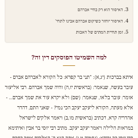
האיסור הוא רק בחיי אברהם
האיסור יוחזר כשיקום אברהם אבינו לתחי'
זמן תחיית המתים של האבות
למה השמיטו הפוסקים דין זה?
איתא בברכות (יג,א): "תני בר קפרא: כל הקורא לאברהם אברם -
עובר בעשה, שנאמר: (בראשית יז,ה) והיה שמך אברהם. רבי אליעזר
אומר: עובר בלאו, שנאמר: (שם) ולא יקרא עוד את שמך אברם... -
אלא מעתה, הקורא ליעקב יעקב הכי נמי? - שאני התם, דהדר
אהדריה קרא, דכתיב (בראשית מו,ב) ויאמר אלקים לישראל
במראות הלילה ויאמר יעקב יעקב. מתיב רבי יוסי בר אבין ואיתימא