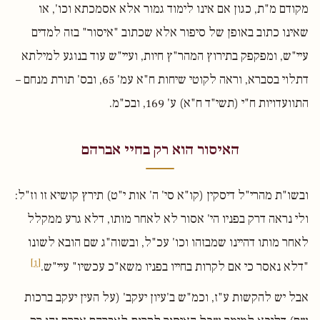
מקודם מ"ת, כגון אם אינו לימוד גמור אלא אסמכתא וכו', או
שאינו כתוב באופן של סיפור אלא שכתוב "איסור" בזה למדים
עיי"ש, ומפקפק בתירוץ המהר"ץ חיות, ועיי"ש עוד בנוגע למילתא
דתלוי בסברא, וראה לקוטי שיחות ח"א עמ' 65, ובס' תורת מנחם –
התוועדויות ח"י (תשי"ד ח"א) ע' 169, ובכ"מ.
האיסור הוא רק בחיי אברהם
ובשו"ת מהרי"ל דיסקין (קו"א סי' ה' אות י"ט) תירץ קושיא זו וז"ל:
ולי נראה דרק בפניו הי' אסור לא לאחר מותו, דלא גרע ממקלל
לאחר מותו דהיינו שמבזהו וכו' עכ"ל, ובשוה"ג שם הובא לשונו
[1]
"דלא נאסר כי אם לקרות בחייו בפניו משא"כ עכשיו" עיי"ש.
אבל יש להקשות ע"ז, וכמ"ש ב'עיון יעקב' (על העין יעקב ברכות