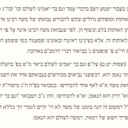
 בעבור ישמע העם בדברי עמך וגם בך יאמינו לעולם וכו' ובה"ג 
ותות ומופתים גדולים ובקש להכחיש נבואתו של משה רבינו אין 
תן האותות בלט וכשוף הן, לפי שנבואת משה רבינו אינה על פי ה
אותות זה, אלא בעינינו ראינוה ובאזנינו שמענוה כמו ששמע הוא
 חי"ט פ' שופטים ג' בביאור דברי הרמב"ם בארוכה.
 (שמות יט,ט) עה"פ וגם בך יאמינו לעולם ביאר מ"ש בפ' בהעלות
י נאמן הוא, דכששני נביאים מכחישים בנבואתם אחד את השני,
את משה א"א לאף אחד להכחישו. כמבואר בפ"ח ה"ג מיסוה"ת עי
א" דרק הוא הנאמן, וא"א להכחישו, וזהו ג"כ המבואר "וגם בך י
"ל דמשום זה הנה בזמנו של משה לא הי' קיים לגמרי הך כללא 
' שייך חשש של רמאין, דמשה לעולם הוא הנאמן.