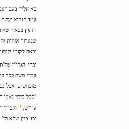
בא אליך בעב הענן
עמד הנביא ועשה א
יודעין בבאור שאו
שנערוך אותות זה ל
וראה לקוטי שיחות
ובחי' הגרי"ז עה"ת
עבדי משה בכל בית
מוכחשים, אבל נבו
"בכל ביתי נאמן הו
[1]
עיי"ש,
ולפי"ז י
וכו' כיון שלא הי