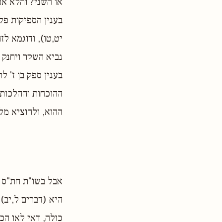
או השני? והלא אפ
בענין הספיקות פלו
יט,טו), ודוגמא לז
נביא השקר ויחנק ו
בענין ספק בן ז' ל
ההוכחות וההלכות ה
ההוא, ולהוציא מל
אבל בשו"ת חת"ס א
היא (דברים ל,יב)
כולה, דאי לאו הכ