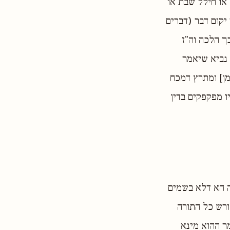
 או חילל שבת או
יקום דבר (דברים
ך הלכה וה"ז
 נביא שיאמר
המן] ומתרץ דמכח
יו מפקפקים בדין
ה הא דלא בשמים
ורש כל התורה
מר ההוא מינא