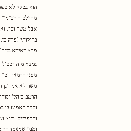
הוא בכלל לא בשמי
מהרלב"ח דב"מן" ש
אצל משה וכו', וא
בחוקותי (פרק כז, 
מהא דאיתא בזוה"ק
נמצא מזה דסב"ל ל
מפני הרמאין וכו'
משה לא אמרינן הא
הרמב"ם הל' יסודי
ובמה האמינו בו במ
והלפידים, והוא נ
ומנין שמעמד הר ס