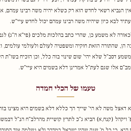
ין הנביא רשאי לחדש הוא רק כשלא יהיה משה רבינו עמהם, אב
עתיד לבא כיון שיהיה משה רבינו עמהם יכול לחדש עיי"ש.
אורה לא משמע כן, שהרי כתב בהלכות מלכים (פי"א ה"ג) לגבי
ה הן, שהתורה הזאת חוקיה ומשפטיה לעולם ולעולמי עולמים, ואי
 ומשמע דסב"ל שלא יהי' שום שינוי בזה כלל, וכן הוכיח בשו"ת 
מב"ם אלו שגם לעת"ל אמרינן דלא בשמים היא עיי"ש.
טעמו של הכלי חמדה
 דאצל משה לא הי' שייך הך כללא דלא בשמים היא מצינו בזה
פ' ויקהל (קנח,א) הביא ג"כ לתרץ קושיית מהרלב"ח הנ"ל דבמשה
יא, כי כל מ' שנה שהיו ישראל במדבר ולא נשלמה עוד התורה 