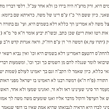
ם היא, ורק מרע"ה היה בידו כן ולא אחר עכ"ל, דלפי דבריו מת
אני, כיון ששם הי' כ"ז ע"פ דינו של משה, כדאיתא שם ביומא: 
צל משה לא אמרינן הך כללא דלא בשמים היא, ועי' גם בתורה ת
אות רטז ואות ריט) שכן כתב, ובשו"ת יביע אומר ח"א סי' מ"א (א
 (יתרו עח,א) דמשה הי' דן ע"פ רוה"ק, וראה אגרות קדש ח"ב עמ
החת"ס דהטעם דאמרינן דלא בשמים היא וכו' ואין נביא רשאי ל
 שיבואו לומר שנגלה להם מן השמים כך וכך וכו', ומשמעות דברי
י כללא, כיון שאמר לו הקב"ה וגם בך יאמינו לעולם (שמות יט,
 התורה (פ"ח ה"א) דמשה רבנו לא האמינו בו ישראל מפני האותו
עמד הר סיני שעינינו ראו ולא זר, ואזנינו שמעו ולא אחר, האש 
גש אל הערפל והקול מדבר אליו ואנו שומעים משה משה לך אמור ל
יני לבדו היא הראיה לנבואתו שהיא אמת שאין בו דופי שנאמר 