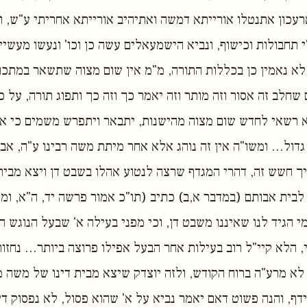
רעכון אתנטלו אורייתא דמשה ואתיהיב אורייתא אחריתי ע"ש, 
 תחבולות וכישוף, ונביא הישמעאלים עשה כן וכו' ונעשו מעשיין 
 לא נאמין כן בכללות התורה, מ"מ אין שום מצוה שתשאר במתכו
שחלב זה אסור וזה מותר וזה יאמר כך וזה כך ותפוג תורה, על כ
א רשאי לחדש שום מצוה מהישנות, יתבאר ויתפרש משמים כי א
 גדול... ומשו"ה אין זה נוהג אלא אחר מיתת משה רבינו ע"ה, א
ך חשש זה, דהרי המגדף שרצה לנטוע אהלו בשבט דן ויצא מבית
בית אבותם (במדבר א,ב) כתיב (תו"כ אמור פרשה יד, ה"א, ומו
מי הגיד לנו שאיננו משבט דן, וכי מפני בעילה א' שבעל הנוגש 
, הלא קיי"ל רוב בעילות אחר הבעל אפילו פרוצה ביותר... נחזור
לא מרע"ה ברוח הקודש, ולזה יוצדק שיצא מבית דינו של משה מ
דף, והנה פשוט דאם יאמר נביא על א' שהוא פסול, לא נפסוק דין