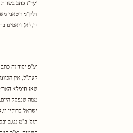
ועד"ז כתב בשו"ת 
דלק"מ דשאני משה
יד,לא) ויאמינו בה
וע"פ יסוד זה כתב 
לעת"ל, אין הכוונ
שאז תימלא הארץ 
ממה שנפסק היום, 
ישראל בחולין יז,א
תוס' ב"מ נט,ב וב
השמים, וא"כ לעת"