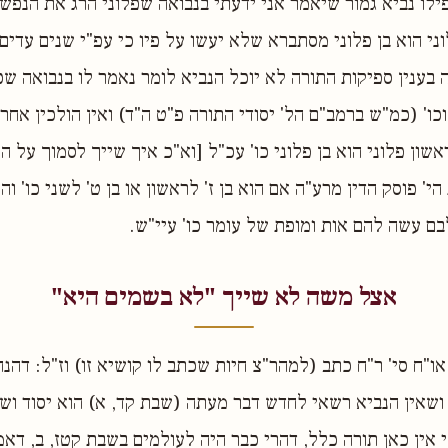
ילו נביא גמור שיאמר אני ידעתי בנבואה שפלוני הרג את הנפש
ני הוא בן פלוני מסתברא שלא יעשו על פיו כי עפ"י שנים עדים 
ה בענין ספיקות התורה לא יוכל הנביא לומר נאמר לו בנבואה שכ
כו' (כמ"ש ברמב"ם הל' יסודי התורה פ"ט ה"ד) ואין הולכין אחר
ראשון פלוני הוא בן פלוני כו' עכ"ל [וא"כ איך שייך לסמוך על 
י' פוסק הדין מרע"ה אם הוא בן ז' לראשון או בן ט' לשני כו' וה
בם עשה להם אות ומופת של עומר כו' עיי"ש.
אצל משה לא שייך "לא בשמים היא"
ו"ח סי' ר"ח כתב (למהר"צ חיות שכתב לו קושיא זו) וז"ל: דהנ
 ושאין הנביא רשאי לחדש דבר מעתה (שבת קד, א) הוא יסוד וש
י אין כאן תורה כלל, דהרי כבר היה לעולמים בשבת קטז, ב, דא