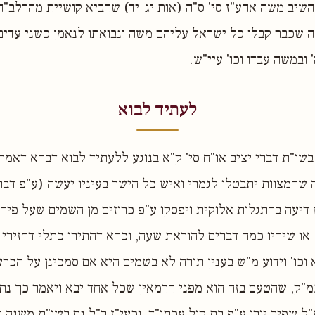
השיב משה אהע"ז סי' ס"ה (אות יג–יד) שהביא קושיית מהרלב"ח
 שכבר קבלו כל ישראל עליהם משה ונבואתו לנאמן כשני עדים
' ובמשה עבדו וכו' עיי"ש.
לעתיד לבוא
בשו"ת דברי יציב או"ח סי' ק"א בנוגע ללעתיד לבוא דבהא דאמר
ה שהמצוות יתבטלו לגמרי ואיש כל הישר בעיניו יעשה (ע"פ דבר
דיעה בהתגלות אלוקית ויפסקו ע"פ כרוזים מן השמים שעל פיה
או שיהיו כמה דברים להוראת שעה, וכהא דהתירו כתלי דחזירי 
 וכו' וידוע מ"ש בענין תורה לא בשמים היא אם סמכינן על הכרע
כמ"ק, שהטעם בזה הוא מפני הרמאין שכל אחד יבא ויאמר כך נתג
ל שפיר יורו ע"פ בת קול עכתו"ד, וכעי"ז ר"ל גם בשו"ת משנה ה