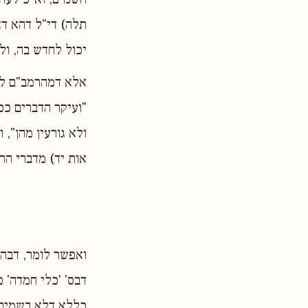
תלה) די"ל דהא דא
יכול לחדש בה, ול
אלא דמהרמב"ם לכ
"ועיקר הדברים ככ
ולא גורעין מהן",
אות יד) מדברי הר
ואפשר לומר, דבהא
דבס' 'כלי חמדה' 
כללא דלא בשמים ה