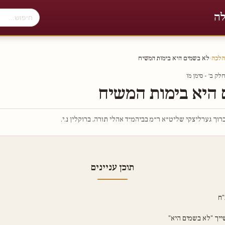
לה
הלכה
›
לא בשמים היא בימות המשיח
ק ב׳ - סימן מו
 היא בימות המשיח
וך גערליצקי שליט״א ר״מ בביהמ״ד אהלי תורה, ברוקלין נ.י.
תוכן עניינים
"ח
יך "לא בשמים היא"