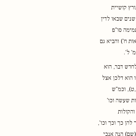
ורץ קושיית
שנים שבאו לדין
מימה סו"פ
ות ח') והביא גם
' ל'.
חדש דבר, הוא
ו הוא דלכן אצל
ט), וכמ"ש
ת שעשה וכו'
והקולות
הן כך וכך וכו',
(שם) הנה אנכי