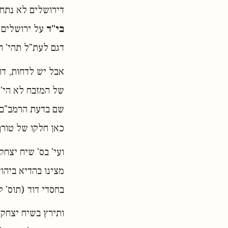
דירושלים לא נתחל
בי"ד
על ירושלים 
דגם לעת"ל תהי' ה
אבל יש לדחות, דה
של המזבח לא הי' 
שם בדעת הרמב"ם, 
כאן חלקו של טורף
ועי' בס' שיח יצח
מצינו בהדיא ביהוש
בחסדי דוד (תוס' ק
ותירץ בשיח יצחק 