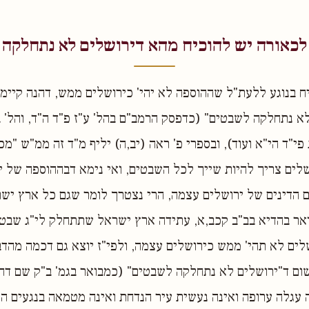
לכאורה יש להוכיח מהא דירושלים לא נתחלקה
ח בנוגע ללעת"ל שההוספה לא יהי' כירושלים ממש, דהנה קיימ"
לא נתחלקה לשבטים" (כדפסק הרמב"ם בהל' ע"ז פ"ד ה"ד, והל' ב
פי"ד הי"א ועוד), ובספרי פ' ראה (יב,ה) יליף מ"ד זה ממ"ש "מ
לים צריך להיות שייך לכל השבטים, ואי נימא דבההוספה של י
ם הדינים של ירושלים עצמה, הרי נצטרך לומר שגם כל ארץ י
אר בהדיא בב"ב קכב,א, עתידה ארץ ישראל שתתחלק לי"ג שבטי
ים לא תהי' ממש כירושלים עצמה, ולפי"ז יוצא גם דכמה מהד
ום ד"ירושלים לא נתחלקה לשבטים" (כמבואר בגמ' ב"ק שם דהא
 עגלה ערופה ואינה נעשית עיר הנדחת ואינה מטמאה בנגעים ה"