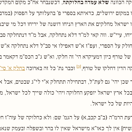
קה הכוונה
שלא עמדה בחלוקתה
, דכשנבחר אח"כ מקום המקדש 
 במקום ירושלים, כדאיתא בספרי פ' בהעלותך על הפסוק (במדבר 
 ישראל מחלקים את הארץ הניחו דושנה של יריחו דכל מי שיבנ
יחו, עיי"ש. וזה קאי למ"ד דלא נתחלקה, אבל מ"ד דנתחלקה ס
ולק על הספרי, ועפ"ז א"ש דאפילו אי סב"ל דלא נתחלקה א"ש 
של טורף כיון דמעיקרא הי' זה חלקו, וא"ש ג"כ הכס"מ דקאמר 
[3]
 הדין דחלקו של טורף,
וכבר נת' כל זה בארוכה
בחלק א' סי'
 שכן יהי' גם לעת"ל, דבתחילה תתחלק א"י לי"ג שבטים, אבל 
ל ארץ ישראל יופקע החלוקה ויהי' כולה שייך לכל ישראל, מ
יות של כל ישראל.
דעת הרמ"ה (ב"ב קכב,א) על הגמ' שם: ולא כחלוקה של עוה"ז ח
שיח] אין לך כאו"א מישראל שאין לו בהר ובשפלה ובעמק שנאמ