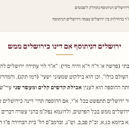
ירושלים הניתוסף נתחלק לשבטים
"ר בהחילוק בין ירושלים עצמה וירושלים הניתוסף
ירושלים הניתוסף אם דינו כירושלים ממש
י (פרשה א' ד"ה ד"א והיה מדי): "א"ר לוי עתידה ירושלים לה
עולם כולו", וכן הוא בילקוט שמעוני ישעי' (רמז תקג), והמהר
תה ההוספה הוא לענין
אכילת קדשים קלים ומעשר שני
עיי"ש.
 ירושלים תתפשט בכל א"י, אם ההוספה תהי' דינה כירושלים 
ירושלים ממש בכל הפרטים, ולדוגמא נפק"מ בהני עשרה דברים 
ביומא כג,א, וב"ק פב,ב, וש"נ, וברמב"ם הל' בית הבחירה פ"ז הי