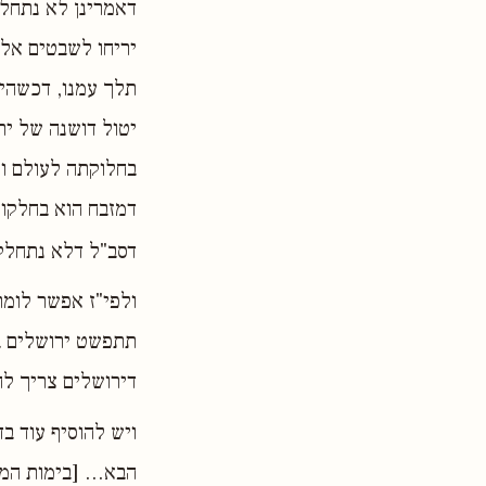
דאמרינן לא נתחל
יריחו לשבטים אלו
תלך עמנו, דכשהיו
יטול דושנה של יר
בחלוקתה לעולם וח
דמזבח הוא בחלקו 
דסב"ל דלא נתחלקה
ולפי"ז אפשר לומר
תתפשט ירושלים בכ
דירושלים צריך לה
ויש להוסיף עוד ב
הבא... [בימות המ