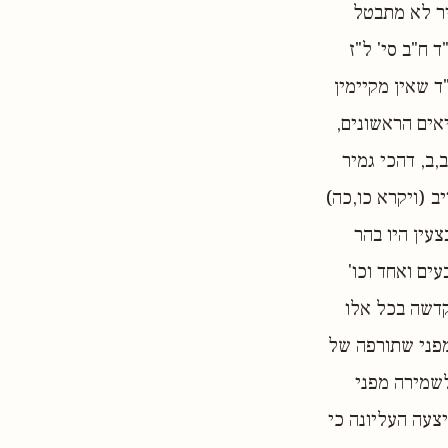
יר לא מתבטל
 ח"ב סי' ל"ז
ד שאין מקיימין
אים הראשונים,
,ב, דהכי גמיר
ב (ויקרא כו,כה)
צעין היו בהר
ים ואחד וכו'
קדשה בכל אלו
מפני שתורפה של
לשמירה מפני
צעה העליונה כי