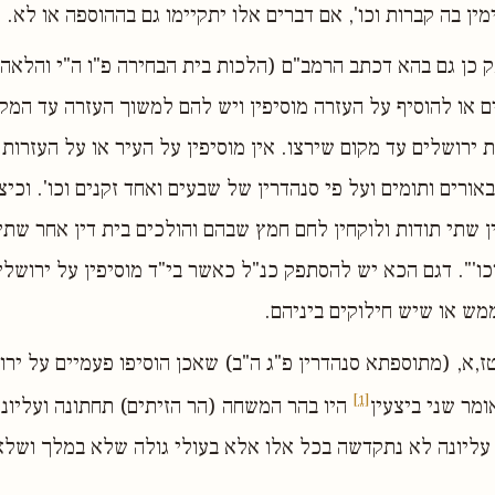
מין בה קברות וכו', אם דברים אלו יתקיימו גם בההוספה או לא.
כן גם בהא דכתב הרמב"ם (הלכות בית הבחירה פ"ו ה"י והלאה):
ם או להוסיף על העזרה מוסיפין ויש להם למשוך העזרה עד המק
 ירושלים עד מקום שירצו. אין מוסיפין על העיר או על העזרות
אורים ותומים ועל פי סנהדרין של שבעים ואחד זקנים וכו'. וכיצ
ין שתי תודות ולוקחין לחם חמץ שבהם והולכים בית דין אחר שתי
 וכו'". דגם הכא יש להסתפק כנ"ל כאשר בי"ד מוסיפין על ירושל
מש או שיש חילוקים ביניהם.
טז,א, (מתוספתא סנהדרין פ"ג ה"ב) שאכן הוסיפו פעמיים על ירו
[1]
מר שני ביצעין
היו בהר המשחה (הר הזיתים) תחתונה ועליונה
עליונה לא נתקדשה בכל אלו אלא בעולי גולה שלא במלך ושלא