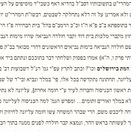
מהרי"ט בתשובותיו דסב"ל בהדיא דאף כשבי"ד מוסיפים על הע
לא אמרינן על זה דלא נתחלקה לשבטים, דבשו"ת המהרי"ט יו"ד
בתוספתא ב"ב פ"א ה"ז וכ"כ הרמב"ם בהל' בית הבחירה פ"ז הי"
וץ מקברי מלכות בית דוד וקבר חולדה הנביאה שהיו מימות הנבי
ם חולדה הנביאה בימות נביאים הראשונים דהרי מבואר בב"ק פב
תי פרק ו, ה"א) אמרו בפסוק ושלחתי דבר בתוככם ונתתם ביד אוי
 המת בירושלים
וכו'? וכתב לתרץ עפ"י גמ' הנ"ל דשבועות דב' ב
יונה, תחתונה נתקדשה בכל אלו, פי' במלך ונביא ובי"ד של שבע
ת ראשון הכניסוה וחברוה לעיר ע"י חומה אחרת], עליונה לא נת
לא במלך ואורים ותומים... ומפרש הגמ' למה הכניסוה לעליונה 
וחה ליכבש משם, הרי שבהר המשחה עשו חומה עליונה לחיזוק ו
ך לעשותה בראש ההר, ונמצא קבר חולדה לפנים ממנה בתוך הבי