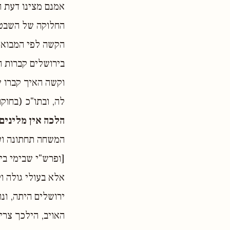
אמנם מצינו דעת ה
החלוקה של השבט ו
הקשה לפי המבואר 
בירושלים קברות ח
וקשה האיך קברו ש
לה, ובתו"כ (בחוקו
הלכה אין מלינים
המשחה תחתונה ועל
[ופרש"י שבימי בי
אלא בעולי גולה ו
ירושלים היתה, ונ
האויב, הילכך צרי