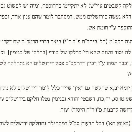
קה לשבטים עיי"ש) לא יתקיימו בההוספה, ומזה יש לפשוט גם 
דלא נעשה כירושלים ממש, דמסתבר לומר שהם ענין אחד, וכפי ש
הוספה ע"י חומת אש.
נה הכס"מ (הל' ביהב"ח פ"ב ה"י) ביאר דברי הרמב"ם שם דקרן 
לה יסוד משום שלא הי' בחלקו של טורף [בחלקו של בנימין], וכ
וכבר תמהו ע"ז דכיון דהרמב"ם פסק דירושלים לא נתחלקה לש
?
ק יומא יב,א שהקשה גם דאיך שייך כלל לומר דירושלים לא נת
ע טו,סג, יח,כח, דשבטי יהודא ובנימין נטלו חלקם בירושלים עי
דושה קרבנות פ"ו ד"ה היסוד) ועוד.
(באופן הא') דכל הדעות סב"ל דמתחילה נתחלקה ירושלים לשבט