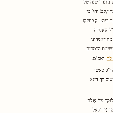
נתנו דושנה של
י,לב) והי' כי
ה ביהמ"ק בחלקו
ב"ל שעמדה
מה דאמרינן
בשיטת הרמב"ם
 לח
, ואכ"מ.
אח"כ כאשר
שום הך דינא
לוקה של עולם
ר (יחזקאל