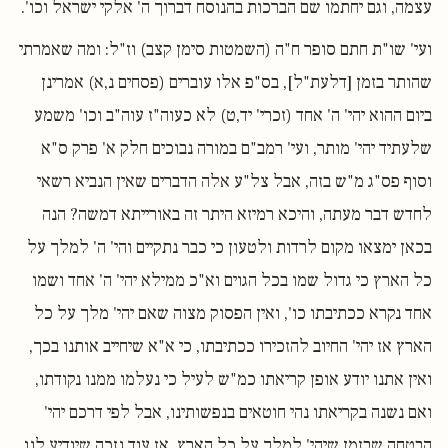
עצמה, וגם יחתמו שם הברכות בהנוסח דברוך ה' אלקי ישראל וכו'.
ועי' שו"ת חתם סופר ח"ה (השמטות סימן קצב) וז"ל: ומה שאמרתי
שהותר בזמן [דלעת"ל], בס"פ אלו עוברים (פסחים נ,א) אמרינן
ביום ההוא יהי' ה' אחד (זכרי' יד,ט) לא כעוה"ז עוה"ב וכו' משמע
שלעתיד יהי' מותר, ועי' רמב"ם במורה נבוכים חלק א' פרק ס"א
וסוף פס"ג מ"ש בזה, אבל צל"ע אלה הדברים שאין הנביא רשאי
לחדש דבר מעתה, והיכא רמיזא היתר זה באורייתא דמשה? הנה
בכאן ימצאו מקום לרדות ולטעון כי כבר נתקיים והי' ה' למלך על
כל הארץ כי גדול שמו בכל הגוים וא"כ ממילא יהי' ה' אחד ושמו
אחד נקרא ככתיבתו כו', ואין הפסוק מצוה שאם יהי' מלך על כל
הארץ אז יהי' החיוב להזכירו ככתיבתו, כי א"א שיחייב אותנו בכך,
ואין אתנו יודע אופן קריאתו כמ"ש לעיל כי נעלמו ממנו נקודתו,
ואם נשנה בקריאתו נהי חוטאים בנפשותינו, אבל לפי דרכם יהי'
הבטחה שבזמן שיהי' למלך על כל הארץ, אז עוד נזכה שיודיע לנו