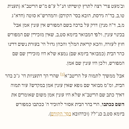
וב'מעט צרי' רצה לתרץ קושייתו הנ"ל ע"פ מ"ש הריטב"א (תענית
טו,ב, בד"ה גירסת, הובא בסי' הקודם) והמהרש"א סוטה (חדא"ג
מ,ב, ד"ה מנין) דרק על ברכה בשם המפורש אין עונין אמן אבל
בכינוי עונין, ולפי המבואר ביומא סט,ב, שאין מזכירין שם המפורש
חוץ לעזרה, והכא קריאת המלך והכהן גדול הי' בעזרת נשים דדינו
כהר הבית (כמבואר ביומא שם) נמצא שלא היו מזכירין שם שם
המפורש, ולכן היו עונין שם אמן.
[1]
אבל ממשיך לתמוה על הריטב"א
שהרי הך דתעניות הי' ג"כ בהר
הבית, ומ"מ מבואר שם גופא שאין עונין אמן במקדש? עוד תמוה
דאיך כתב שם הריטב"א שלא היו עונין אמן משום שאומרים את
השם ככתבו
, הרי בהר הבית אסור להזכיר ה' ככתבו כמפורש
ביומא סט,ב כנ"ל? (וכדהובא
בסי' הקודם
).