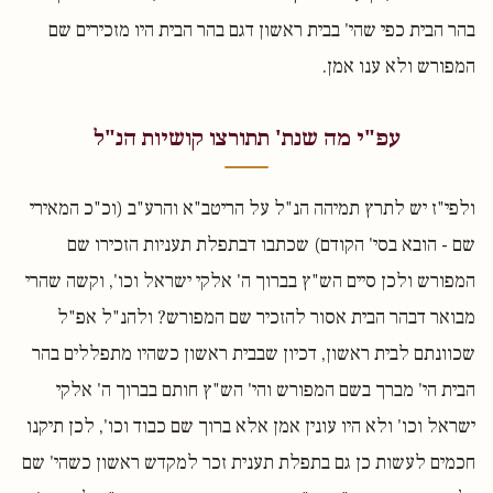
בהר הבית כפי שהי' בבית ראשון דגם בהר הבית היו מזכירים שם
המפורש ולא ענו אמן.
עפ"י מה שנת' תתורצו קושיות הנ"ל
ולפי"ז יש לתרץ תמיהה הנ"ל על הריטב"א והרע"ב (וכ"כ המאירי
שם - הובא בסי' הקודם) שכתבו דבתפלת תעניות הזכירו שם
המפורש ולכן סיים הש"ץ בברוך ה' אלקי ישראל וכו', וקשה שהרי
מבואר דבהר הבית אסור להזכיר שם המפורש? ולהנ"ל אפ"ל
שכוונתם לבית ראשון, דכיון שבבית ראשון כשהיו מתפללים בהר
הבית הי' מברך בשם המפורש והי' הש"ץ חותם בברוך ה' אלקי
ישראל וכו' ולא היו עונין אמן אלא ברוך שם כבוד וכו', לכן תיקנו
חכמים לעשות כן גם בתפלת תענית זכר למקדש ראשון כשהי' שם