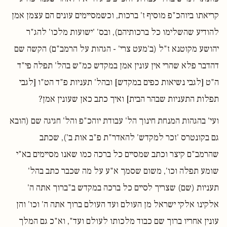
קריאתו ביוהכ"פ מוסיף ז' ברכות, וכשמסיימים עונים הם עצמן אמן
להודיע שהשלימו כל ברכותיהם), ובס' 'ישועות מלכו' להג"ר
יהושע מקוטנא ז"ל (ב'מעט צרי' - הגהות על הרמב"ם) הקשה שם
דהדבר פלא שהרי אין עונין אמן במקדש כמ"ש בהל' תפלה פי"ד
ה"ט [לגבי נשיאות כפים במקדש] ובהל' תעניות פ"ד הט"ו [לגבי
תפלות התעניות שבהר הבית] ואיך כתב כאן שעונין אמן?
ועי' בהגהות המנחת חינוך הל' עבודת יוהכ"פ והל' חגיגה שם (הובא
גם בקונטרס 'זכר למקדש' להאדר"ת פ"ב אות ב'), שכתב
שהרמב"ם קיצר וכתב שמסיים כל ברכה כמו שאנו מסיימים בא"י
שומע תפלה וכו', משום שסמך א"ע על מה שכבר כתב בהל'
תעניות (שם) שצריך לסיים כל ברכה במקדש ב"ברוך אתה ה'
אלקינו אלקי ישראל מן העולם ועד העולם ברוך אתה ה' וכו' והן
עונין אחריו ברוך שם כבוד מלכותו לעולם ועד", וא"כ גם המלך