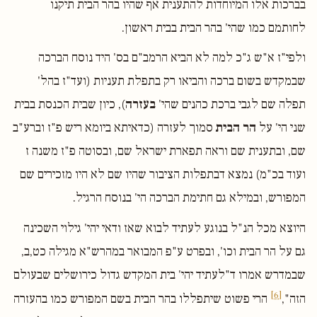
בברכות אלו המיוחדות להתענית אף שהיו בהר הבית תיקנו
לחותמם כמו שהי' בהר הבית בבית ראשון.
ולפי"ז א"ש ג"כ למה לא הביא הרמב"ם בס' היד נוסח הברכה
שבמקדש בשום ברכה והביאו רק בתפלת תעניות (ועד"ז בהל'
תפלה שם לגבי ברכת כהנים שהי'
בעזרה
), כיון שבית הכנסת בבית
שני הי' על
הר הבית
סמוך לעזרה (כדאיתא ביומא ריש פ"ז וברע"ב
שם, ובתענית שם וראה תפארת ישראל שם, ובסוטה פ"ז משנה ז
ועוד בכ"מ) נמצא דבתפלות הציבור שהיו שם לא היו מזכירים שם
המפורש, ובמילא גם חתימת הברכה הי' בנוסח הרגיל.
היוצא מכל הנ"ל בנוגע לעתיד לבוא שאז ודאי יהי' גילוי השכינה
גם על הר הבית וכו', ובפרט ע"פ המבואר במהרש"א מגילה כט,ב,
שבמדרש אמרו ד"לעתיד יהי' בית המקדש גדול כירושלים שבעולם
[6]
הזה",
הרי פשוט שיתפללו בהר הבית בשם המפורש כמו בהעזרה