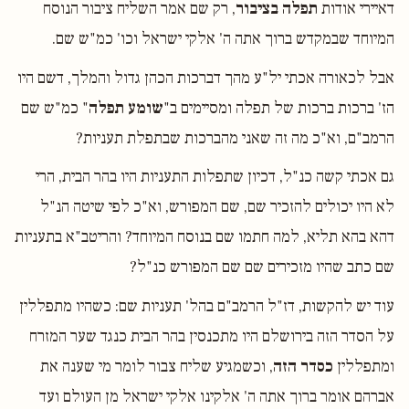
דאיירי אודות
תפלה בציבור
, רק שם אמר השליח ציבור הנוסח
המיוחד שבמקדש ברוך אתה ה' אלקי ישראל וכו' כמ"ש שם.
אבל לכאורה אכתי יל"ע מהך דברכות הכהן גדול והמלך, דשם היו
הז' ברכות ברכות של תפלה ומסיימים ב"
שומע תפלה
" כמ"ש שם
הרמב"ם, וא"כ מה זה שאני מהברכות שבתפלת תעניות?
גם אכתי קשה כנ"ל, דכיון שתפלות התעניות היו בהר הבית, הרי
לא היו יכולים להזכיר שם, שם המפורש, וא"כ לפי שיטה הנ"ל
דהא בהא תליא, למה חתמו שם בנוסח המיוחד? והריטב"א בתעניות
שם כתב שהיו מזכירים שם שם המפורש כנ"ל?
עוד יש להקשות, דז"ל הרמב"ם בהל' תעניות שם: כשהיו מתפללין
על הסדר הזה בירושלם היו מתכנסין בהר הבית כנגד שער המזרח
ומתפללין
כסדר הזה
, וכשמגיע שליח צבור לומר מי שענה את
אברהם אומר ברוך אתה ה' אלקינו אלקי ישראל מן העולם ועד