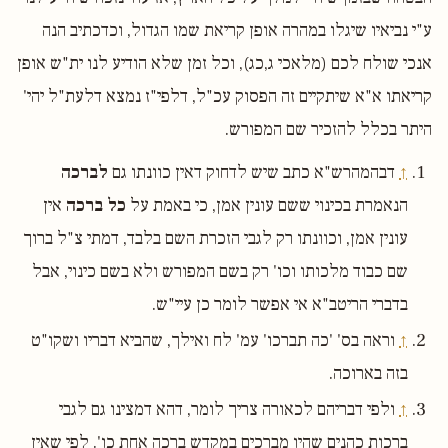
ע"י נביאיו שיגלו במהרה אופן קריאת שמו הגדול, וכדכתיב הנה
אנכי שולח לכם (מלאכי ג,כג), וכל זמן שלא הודיע לנו ית"ש אופן
קריאתו א"א שיתקיים זה הפסוק עכ"ל, דלפי"ז נמצא דלעת"ל יהי'
היתר בכלל להזכיר שם המפורש.
↑
דבהמהרש"א כתב שיש לדחוק דאין כוונתו גם
לברכה
הנאמרת בכינוי ששם עונין אמן, כי באמת על
כל ברכה
אין
עונין אמן, וכוונתו רק לגבי הזכרת השם בלבד, דמתי צ"ל ברוך
שם כבוד מלכותו וכו' רק בשם המפורש ולא בשם כינוי, אבל
בדברי הריטב"א אי אפשר לומר כן עיי"ש.
↑
וראה בס' 'כה תברכו' עמ' לח ואילך, שהביא דבריו ושקו"ט
בזה בארוכה.
↑
ולפי דבריהם לכאורה צריך לומר, דהא דמצינו גם לגבי
ברכות כהנים שהיו מברכים במקדש ברכה אחת כו'. לפי שאין