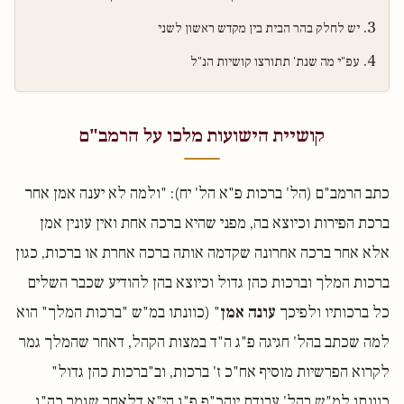
יש לחלק בהר הבית בין מקדש ראשון לשני
עפ"י מה שנת' תתורצו קושיות הנ"ל
קושיית הישועות מלכו על הרמב"ם
כתב הרמב"ם (הל' ברכות פ"א הל' יח): "ולמה לא יענה אמן אחר
ברכת הפירות וכיוצא בה, מפני שהיא ברכה אחת ואין עונין אמן
אלא אחר ברכה אחרונה שקדמה אותה ברכה אחרת או ברכות, כגון
ברכות המלך וברכות כהן גדול וכיוצא בהן להודיע שכבר השלים
כל ברכותיו ולפיכך
עונה אמן
" (כוונתו במ"ש "ברכות המלך" הוא
למה שכתב בהל' חגיגה פ"ג ה"ד במצות הקהל, דאחר שהמלך גמר
לקרוא הפרשיות מוסיף אח"כ ז' ברכות, וב"ברכות כהן גדול"
כוונתו למ"ש בהל' עבודת יוהכ"פ פ"ג הי"א דלאחר שגמר כה"ג