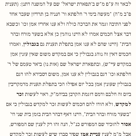
לבאר זה ע"פ מ"ש ב'תפארת ישראל' שם על המשנה דתנן: (תענית
פ"ב מ"ה) "מעשה בימי ר' חלפתא ור' חנניה בן תרדיון שעבר אחד
לפני התיבה וגמר את הברכה כולה ולא ענו אחריו אמן וכו' וכשבא
דבר אצל חכמים אמרו לא היינו נוהגין כן אלא בשער מזרח ובהר
הבית" (היינו שהם לא ענו אמן בתפלת תענית גם
בגבולין
, ואמרו
חכמים דאין זה נוהג בגבולין כי אם במקדש משום שאין עונין אמן
במקדש עיי"ש), ובתפארת ישראל שם (אות נו) ביאר טעמם של ר'
חלפתא וכו' דגם בגבולין לא ענו אמן, משום דסבירא להו דגם
בגבולין שעונין אמן בכל יום אפילו הכי בתפלת תענית מדמקריבין
ביום זה חלבם ודמם דוגמת הקרבן בביהמ"ק, ראוי לעשות
זכר
למקדש
, ולא הודו להם חכמים לעשות זכר למקדש בגבולין כי אם
"בשער מזרח ובהר הבית", היינו דאף דבהר הבית בזמן בית שני הי'
אסור
להזכיר שם המפורש כנ"ל, הנה זהו רק לענין שם המפורש,
אבל מ"מ לענין
עניית אמן
שפיר סברו שיש לעשות זכר למקדש