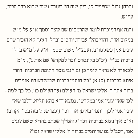
והכהן גדול מסיימים כן, כיון שזה הי' בעזרת נשים שהוא כהר הבית,
עיי"ש.
והנה אף דמוכרח לומר שהרמב"ם שם קיצר וסמך א"ע על מ"ש
במקום אחר, דהרי בהל' עבודת יוהכ"פ ובהל' חגיגה לא הזכיר שהם
עונים אמן כשגומרים, ועכצ"ל משום שסמך א"ע על מ"ש בהל'
ברכות כנ"ל, (וכ"כ בקונטרס 'זכר למקדש' שם אות ג'), מ"מ
לכאורה לא נראה לומר כן גם לגבי נוסח חתימת הברכות, דהרי
איתא בברכות (סג,א) "כל חותמי ברכות שבמקדש היו אומרים
ברוך אתה ה' אלקי ישראל מן העולם ועד העולם כו', כל כך למה -
לפי שאין עונין אמן במקדש", נמצא דהא בהא תליא, דלפי שאין
עונין אמן לכן חותמין באופן אחר וכו' (וכפי שנת' בזה בסי' הקודם)
וא"כ איך נימא בברכות דכה"ג והמלך שכתב בהדיא ששם עונים
אמן, דסב"ל גם שחותמים בברוך ה' אלקי ישראל וכו'?