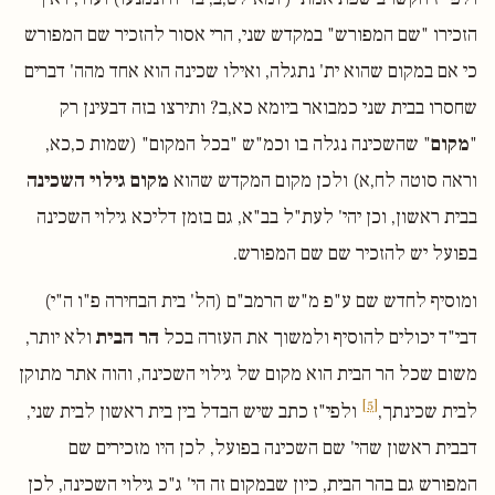
הזכירו "שם המפורש" במקדש שני, הרי אסור להזכיר שם המפורש
כי אם במקום שהוא ית' נתגלה, ואילו שכינה הוא אחד מהה' דברים
שחסרו בבית שני כמבואר ביומא כא,ב? ותירצו בזה דבעינן רק
"
מקום
" שהשכינה נגלה בו וכמ"ש "בכל המקום" (שמות כ,כא,
וראה סוטה לח,א) ולכן מקום המקדש שהוא
מקום גילוי השכינה
בבית ראשון, וכן יהי' לעת"ל בב"א, גם בזמן דליכא גילוי השכינה
בפועל יש להזכיר שם שם המפורש.
ומוסיף לחדש שם ע"פ מ"ש הרמב"ם (הל' בית הבחירה פ"ו ה"י)
דבי"ד יכולים להוסיף ולמשוך את העזרה בכל
הר הבית
ולא יותר,
משום שכל הר הבית הוא מקום של גילוי השכינה, והוה אתר מתוקן
[5]
לבית שכינתך,
ולפי"ז כתב שיש הבדל בין בית ראשון לבית שני,
דבבית ראשון שהי' שם השכינה בפועל, לכן היו מזכירים שם
המפורש גם בהר הבית, כיון שבמקום זה הי' ג"כ גילוי השכינה, לכן