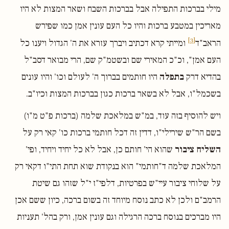
מילי בברכות התפילה אבל בברכות השבח ושאר המצות לא היו
מאריכין במטבע ברכות והיו כל העם עונין אמן כמו שפירש
[3]
הראב"ד
ומייתי קרא דכתיב ויברך עזרא את ה' הגדול ויענו כל
העם אמן", וכ"כ המאירי שם ובשטמ"ק שם, הרי מבואר דסב"ל
בהדיא דרק
בתפלה
היו חותמים בברוך ה' לעולם וכו' והיו עונים
בשכמל"ו, אבל לא בשאר ברכות כגון בברכות המצות וכיו"ב.
ויש להוסיף בזה עוד, במ"ש במלאכת שלמה (ברכות פ"ט מ"ו)
בשם הר"ש שירילי"ו, דדין זה דכל חותמי ברכות כו' קאי רק על
השליח ציבור
שהוא הי' חותם כן, אבל לא כל יחיד ויחיד, ופי'
המלאכת שלמה ד"חותמי" הוא בנקודת שוא תחת התי"ו דקאי רק
על שלוחי ציבור עיי"ש בפרטיות, דלפי"ז י"ל שזהו גם שיטת
הרמב"ם ולכן לא כתב נוסח מיוחד זה בשום ברכה, כיון ששם אכן
היו מברכים בנוסח ברכה הרגילה וגם עונין אמן, ורק בהל' תעניות