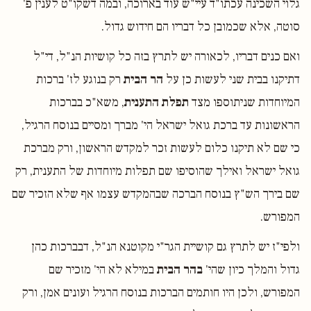
גלוי השכינה עכתו"ד עיי"ש עוד בארוכה, ובמה דשקו"ט לענין פ'
סוטה, אלא שכמובן כל דבריו הם חידוש גדול.
ואם כנים דבריו, לכאורה יש לתרץ בזה כל קושיות הנ"ל, די"ל
דתיקנו בבית שני לעשות כן על
הר הבית
רק בנוגע לז' ברכות
המיוחדות שניתוספו מצד
תפלת התענית
, משא"כ בברכות
הראשונות עד ברכת גואל ישראל הי' מברך ומסיים בנוסח הרגיל,
כי שם לא תיקנו כלום לעשות זכר למקדש הראשון, ורק מברכת
גואל ישראל ואילך שהוסיפו שם תפלות מיוחדות של התענית, רק
שם בירך הש"ץ בנוסח הברכה שבהמקדש עצמו אף שלא הזכיר שם
המפורש.
ולפי"ז יש לתרץ גם קושיית הגר"י מקוטנא הנ"ל, דבברכות כהן
גדול והמלך כיון שהי'
בהר הבית
במילא לא הי' מזכיר שם
המפורש, ולכן היו חותמים הברכות בנוסח הרגיל ועונים אמן, ורק