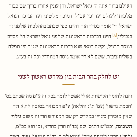
העולם ברוך אתה ה' גואל ישראל, והן עונין אחריו ברוך שם כבוד
מלכותו לעולם ועד וכו' עכ"ל. דמוכח מלשונו דעד הברכה דגואל
ישראל הי' אומר כסדר הזה דהיינו כפי שכתב בההלכות שלפני זה
[4]
בגבולין,
היינו דברכות הראשונות שלפני גואל ישראל הי' מסיים
בנוסח הרגיל, וקשה דמאי שנא ברכות הראשונות שג"כ היו תפלה
בשליח ציבור, ששם לא הי' אומר נוסח המיוחד? וכל זה צע"ג.
יש לחלק בהר הבית בין מקדש ראשון לשני
והנה לחומר הקושיות אולי אפשר לומר בכל זה ע"פ מה שכתב בס'
'חכמת גרשון' (עמ' ת"נ והלאה) ע"פ המבואר בסוטה לח,א דזה
שאין מזכירין כינויין במקדש רק שם המפורש הרי זה משום
גילוי
השכינה
, וכמ"ש התוס' שם (בד"ה הרי) בהדיא, וכן הוא בכ"מ,
ולפי"ז הקשו ב'שפת אמת' (יומא לט,ב, בד"ה ונמנעו) ועוד, דאיך