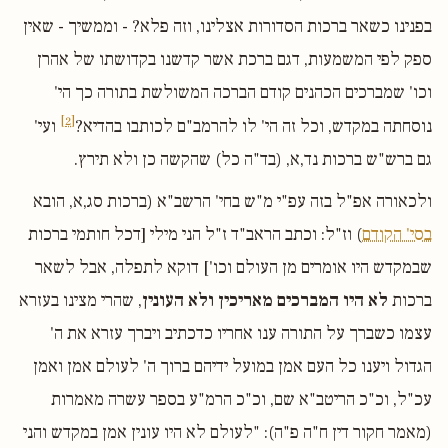
בפנינו כשאר ברכות הסדורות אצלינו, וזה פלא? - וממשיך - שאין
ספק לפי המשמעות, דגם ברכת אשר קדשנו בקדושתו של אהרן
וכו' שמברכים הכהנים קודם הברכה המשולשת בתורה כך הי'
[2]
נוסחתה במקדש, וכל זה הי' לו להרמב"ם לכותבו בהדיא?
ועי'
גם ברש"ש ברכות נד,א, (בד"ה כל) שהקשה כן ולא תירץ.
ולכאורה אפ"ל בזה עפ"י מ"ש בחי' הרשב"א (ברכות סג,א, הובא
בסי' הקודם
) וז"ל: וכתב הראב"ד ז"ל הני מילי [דכל חותמי ברכות
שבמקדש היו אומרים מן העולם וכו'] דוקא לתפלה, אבל לשאר
ברכות
לא היו המברכים מאריכין ולא העונין
, שהרי מצינו בעזרא
עצמו כשברך על התורה ענו אחריו כדכתיב ויברך עזרא את ה'
הגדול ויענו כל העם אמן במועל ידיהם ברוך ה' לעולם אמן ואמן
עכ"ל, וכ"כ הריטב"א שם, וכ"כ הרמ"ע בספר עשרה מאמרות
(מאמר חקור דין ח"ה פ"ה): "לעולם לא היו עונין אמן במקדש והני