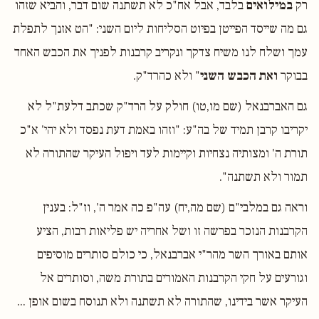
רק
במילואים
בלבד, אבל אח"כ לא תשתנה שום דבר, והביא שזהו
גם מה שייסד הפייטן בפיוט הסליחות ליום השני: "הט אזנך לתפלת
עמך ושלח לנו משיח צדקך ונקריב קרבנות לפניך את הכבש האחד
בבוקר
ואת הכבש השני
" ולא כהרד"ק.
גם האברבנאל (שם מו,טו) חולק על הרד"ק שכתב דלעת"ל לא
יקריבו קרבן תמיד של בה"ע: "וזהו באמת דעת נפסד ולא יהי' א"כ
תורת ה' ומצותיה נצחיות וקיימות לעד ויפול העיקר שהתורה לא
תמור ולא תשתנה".
וראה גם במלבי"ם (שם מה,יח) עה"פ כה אמר ה', וז"ל: בענין
הקרבנות הנזכר בפרשה זו ושל אחריה יש פליאות רבות, הציע
אותם באורך השר מהר"י אברבנאל, כי כולם סותרים מוסיפים
וגורעים על חקי הקרבנות האמורים בתורת משה, וסותרים אל
העיקר אשר בידינו, שהתורה לא תשתנה ולא תנוסח בשום אופן ...