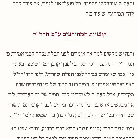
ולעת"ל שיתבטלו ויתפרדו כל פועלי און לגמרי, אין צורך כלל
להך תמיד עיי"ש עוד בזה.
קושיות המתורצים ע"פ הרד"ק
והנה יש מקשים למה אין אומרים לפני תפלת מנחה לפני אמירת פ'
תמיד "יה"ר מלפניך וכו' ונקריב לפניך קרבן תמיד שיכפר בעדנו
כו'" כמו שאומרים בבוקר לפני תפלת שחרית? ולפי הרד"ק י"ל
דאף דעכשיו אמרינן פ' תמיד כנגד תמיד של בין הערביים שהיו
מקריבים, אבל לעת"ל לא יקריבו קרבן תמיד של בין הערביים, לכן
אין מבקשים אז שיבנה ביהמ"ק וכו' ונקריב לפניך קרבן תמיד, שו"ר
שכן תירץ בס' 'יפה ללב' ח"ב (עמ' קכח) בההשמטות לסי' רל"ד.
ובס' 'טעם הצבי' (סו"פ תצוה) הביא דברי הרד"ק, ותירץ עפ"ז הא
דלכאורה תמוה, דהרי מסכת תמיד באה לבאר כל דיני התמיד,