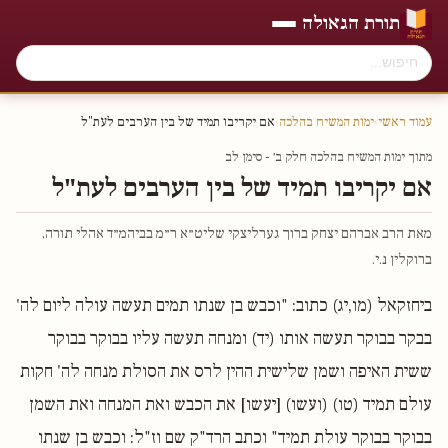
תורת הגאולה
עמוד ראשי
›
ימות המשיח בהלכה
›
אם יקריבו תמיד של בין הערבים לעת"ל
מתוך ימות המשיח בהלכה חלק ב׳ - סימן לב
אם יקריבו תמיד של בין הערבים לעת"ל
מאת הרב אברהם יצחק ברוך גערליצקי שליט״א ר״מ בביהמ״ד אהלי תורה,
ברוקלין נ.י.
ביחזקאל (מו,יג) כתוב: "וכבש בן שנתו תמים תעשה עולה ליום לה'
בבקר בבוקר תעשה אותו (יד) ומנחה תעשה עליו בבוקר בבוקר
ששית האיפה ושמן שלישית ההין לרס את הסולת מנחה לה' חקות
עולם תמיד (טו) (ועשו) [יעשו] את הכבש ואת המנחה ואת השמן
בבוקר בבוקר עולת תמיד" וכתב הרד"ק שם וז"ל: וכבש בן שנתו