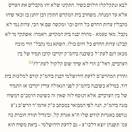
לבא ונתקלקלו הלוים בשיר. התקינו שלא יהו מקבלים את העדים
אלא עד המנחה, משחרב בית המקדש התקין רבן יוחנן בן זכאי שיהו
מקבלין עדות החדש כל היום וכו' ומקשה שם אי הכי, עדות נמי לא
נקבל, מאי טעמא - מהרה יבנה בית המקדש, ויאמרו: אשתקד מי לא
קבלנו עדות החדש כל היום כולו, השתא נמי נקבל" הרי מוכח
מכאן דגם לעת"ל כשיבנה ביהמ"ק יקריבו קרבן תמיד של בין
[5]
הערביים, דאל"כ הרי לא שייך שום קלקול לעת"ל?
ותירץ המהרש"ם לדעת הירושלמי דבנין ביהמ"ק קודם למלכות בית
דוד, במילא כשיבנה ביהמ"ק לפני הגאולה עדיין יקריבו אז התמיד
של בין הערביים, אלא דנוסף לזה שאין זה כשיטת הרמב"ם דמשיח
בונה ביהמ"ק, הנה לפי המבואר במכתב כ"ק אדמו"ר הרש"ב נ"ע
(נדפס באגרות קודש שלו ח"א אגרת קל, וביגדיל תורה חוברת כה
עמ' תשנח) יוצא דלכו"ע – גם לדעת הירושלמי – ביאת משיח הוא