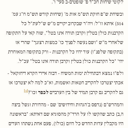
לקוטי שיחות חכ"ד פ' שופטים-ב סעי' ו'.
ובשיחת ש"פ חוקת תש"מ אות מ' (שיחות קודש תש"מ ח"ג עמ'
514) איתא וז"ל: ויה"ר שבקרוב יקויים מ"ש ש"לעת"ל כל
הקרבנות כולן בטלין וקרבן תודה אינו בטל", שזה קאי על התקופה
שלאחרי מ"ש "ושם נעשה לפניך כו' כמצות רצונך" שהרי אז
(בתקופה שלפנ"ז) עוד יהיו כל הקרבנות - ורק בתקופה המאוחרת
יהי' "כל הקרבנות כולן בטלין וקרבן תודה אינו בטל" עכ"ל.
ולפ"ז נמצא דבתחילת ימות המשיח - דבזה איירי הקרא דיחזקאל -
אכתי יצטרכו להקריב חטאות ואשמות, וא"כ למה לא יצטרכו אז
[4]
גם להקריב גם קרבן תמיד של בין הערביים
לכפר
וכו'?
והמהרש"ם (נדפס ב'הגהות וחידושים' שם - מהדורת וגשל ביצה
ה,ב) כתב שהקשו לו על הרד"ק מהסוגיא שם דאיתא: "בראשונה
היו מקבלין עדות החדש כל היום (כולו), פעם אחת נשתהו העדים