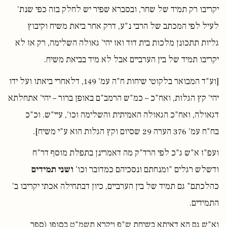
יקריבו רק תמיד של שחר, ובסברא שפיר יש לחלק בזה כפי שנת'
לעיל לפי המכתב של הרבי נ"ע, דרק אחר ביאת משיח וקיבוץ
גליות תתכונן מלכות בית דוד ואז יהי' גאולה השלימה, רק אז לא
יקריבו תמיד של בין הערביים אבל לא מיד בביאת משיח.
[וע"ד המבואר בלקוטי שיחות ח"ה עמ' 149, דלאחרי ביאתו ועל ידו
יהי' קץ הגלות, ואח"כ – כמ"ש הרמב"ם באופן ברור – יהי' אתחלתא
דגאולה, ואח"כ הגאולה האמיתית והשלימה וכו', עיי"ש. וכ"כ
בח"ח עמ' 376 הערה 29 שסיום וקץ הגלות הוא ע"י משיח].
ועפ"ז א"ש ג"כ לפי הרד"ק מה דאמרינן בתפלת מוסף דר"ח
ודשלש רגלים "ומנחתם ונסכיהם כמדובר וכו'
ושני תמידים
כהלכתם" גם תמיד של בין הערביים, כיון דבתחילה אכתי יקריבו ב'
התמידים.
וא"ש גם הא דאיתא בשיחת ש"פ ויקרא תשמ"ט בסופו (ספר