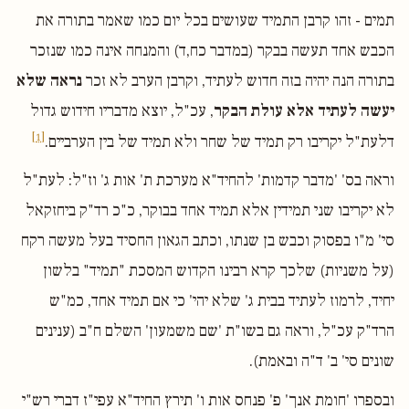
תמים - זהו קרבן התמיד שעושים בכל יום כמו שאמר בתורה את
הכבש אחד תעשה בבקר (במדבר כח,ד) והמנחה אינה כמו שנזכר
בתורה הנה יהיה בזה חדוש לעתיד, וקרבן הערב לא זכר
נראה שלא
יעשה לעתיד אלא עולת הבקר
, עכ"ל, יוצא מדבריו חידוש גדול
[1]
דלעת"ל יקריבו רק תמיד של שחר ולא תמיד של בין הערביים.
וראה בס' 'מדבר קדמות' להחיד"א מערכת ת' אות ג' וז"ל: לעת"ל
לא יקריבו שני תמידין אלא תמיד אחד בבוקר, כ"כ רד"ק ביחזקאל
סי' מ"ו בפסוק וכבש בן שנתו, וכתב הגאון החסיד בעל מעשה רקח
(על משניות) שלכך קרא רבינו הקדוש המסכת "תמיד" בלשון
יחיד, לרמוז לעתיד בבית ג' שלא יהי' כי אם תמיד אחד, כמ"ש
הרד"ק עכ"ל, וראה גם בשו"ת 'שם משמעון' השלם ח"ב (ענינים
שונים סי' ב' ד"ה ובאמת).
ובספרו 'חומת אנך' פ' פנחס אות ו' תירץ החיד"א עפי"ז דברי רש"י