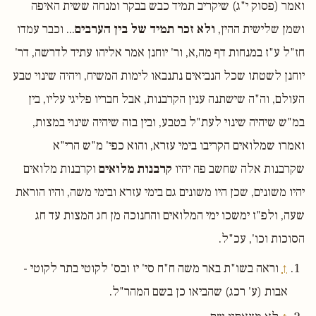
ואמר (פסוק י"ג) שיקריב תמיד כבש בבקר ומנחה ששית האיפה
ושמן שלישית ההין,
ולא זכר תמיד של בין הערבים
... וכבר עמדו
חז"ל ע"ז במנחות דף מה,א, ור' יוחנן אמר אליהו עתיד לדרשה, דר'
יוחנן לשטתו שכל הנביאים נתנבאו לימות המשיח, ויהיה שינוי טבע
העולם, וה"ה שישתנה ענין הקרבנות, אבל חבריו פליגי עליו, בין
במ"ש שיהיה שינוי לעת"ל בטבע, ובין בזה שיהיה שינוי במצות,
ואמרו שמלואים הקריבו בימי עזרא, והוא כפי' מ"ש הרי"א
שקרבנות אלה שחשב פה יהיו
קרבנות מלואים
וקרבנות מלואים
יהיו משונים, שכן היו משונים גם בימי עזרא ובימי משה, והיו הוראת
שעה, ולפ"ז ימשכו ימי המלואים והחנוכה מן חג המצות עד חג
הסוכות וכו', עכ"ל.
↑
וראה בשו"ת באר משה ח"ח סי' יז ובס' לקוטי בתר לקוטי -
אבות (ע' רכג) שהביאו כן בשם המהר"ל.