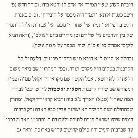
חוברת קעה) שע"י תמידין אין אדם לן וחטא בידו, ובזהר חדש (פ'
וישב כט,ד) איתא: "תמיד הוה מכפר על חוביהון", וכ"כ באגרת
התשובה פי"א: "תמיד של שחר הי' מכפר על עבירות הלילה ותמיד
של בין הערביים על של יום וכן מדי יום ביום לעולם", (וראה תניא,
לקוטי אמרים סו"פ כ"ה, שהי' מכפר על מצות עשה).
ובחלק א' סו"ס ל"א הובא מ"ש בויק"ר פכ"ז,יב, דלעת"ל כל
הקרבנות בטלים חוץ מקרבן תודה, ובפי' המהרז"ו שם ביאר משום
דלעת"ל לא יחטאו, אבל הקשה שם מקראי דיחזקאל פמ"ה ופמ"ו,
דמפורש שם שיהיו קרבנות
חטאות ואשמות
עיי"ש, ובס' עבודה
תמה שער ז' (סג,א) האריך ג"כ בזה והביא קראי דיחזקאל, ומתרץ
שבתחילת ימות המשיח לא ישתנה עדיין טבע האדם ורק ברבות
הימים שיהיו ישראל פנוים לתורה ולעבודת ה' יתחכמו מאד ויזדככו
עד שברבות הימים יהיו כולם קדושים עיי"ש בארוכה, וראה גם