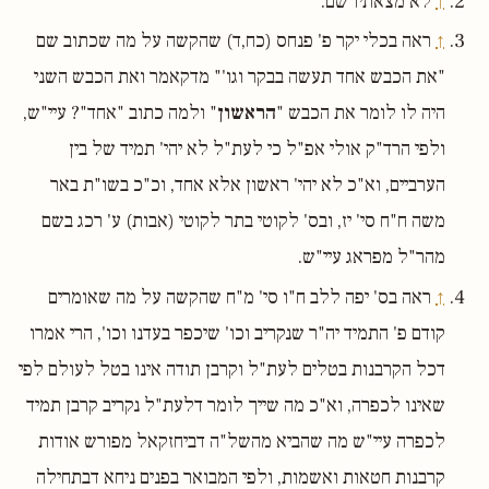
↑
לא מצאתיו שם.
↑
ראה בכלי יקר פ' פנחס (כח,ד) שהקשה על מה שכתוב שם
"את הכבש אחד תעשה בבקר וגו'" מדקאמר ואת הכבש השני
היה לו לומר את הכבש "
הראשון
" ולמה כתוב "אחד"? עיי"ש,
ולפי הרד"ק אולי אפ"ל כי לעת"ל לא יהי' תמיד של בין
הערביים, וא"כ לא יהי' ראשון אלא אחד, וכ"כ בשו"ת באר
משה ח"ח סי' יז, ובס' לקוטי בתר לקוטי (אבות) ע' רכג בשם
מהר"ל מפראג עיי"ש.
↑
ראה בס' יפה ללב ח"ו סי' מ"ח שהקשה על מה שאומרים
קודם פ' התמיד יה"ר שנקריב וכו' שיכפר בעדנו וכו', הרי אמרו
דכל הקרבנות בטלים לעת"ל וקרבן תודה אינו בטל לעולם לפי
שאינו לכפרה, וא"כ מה שייך לומר דלעת"ל נקריב קרבן תמיד
לכפרה עיי"ש מה שהביא מהשל"ה דביחזקאל מפורש אודות
קרבנות חטאות ואשמות, ולפי המבואר בפנים ניחא דבתחילה