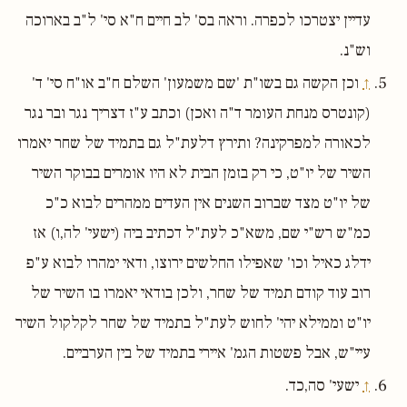
עדיין יצטרכו לכפרה. וראה בס' לב חיים ח"א סי' ל"ב בארוכה
וש"נ.
↑
וכן הקשה גם בשו"ת 'שם משמעון' השלם ח"ב או"ח סי' ד'
(קונטרס מנחת העומר ד"ה ואכן) וכתב ע"ז דצריך נגר ובר נגר
לכאורה למפרקינה? ותירץ דלעת"ל גם בתמיד של שחר יאמרו
השיר של יו"ט, כי רק בזמן הבית לא היו אומרים בבוקר השיר
של יו"ט מצד שברוב השנים אין העדים ממהרים לבוא כ"כ
כמ"ש רש"י שם, משא"כ לעת"ל דכתיב ביה (ישעי' לה,ו) אז
ידלג כאיל וכו' שאפילו החלשים ירוצו, ודאי ימהרו לבוא ע"פ
רוב עוד קודם תמיד של שחר, ולכן בודאי יאמרו בו השיר של
יו"ט וממילא יהי' לחוש לעת"ל בתמיד של שחר לקלקול השיר
עיי"ש, אבל פשטות הגמ' איירי בתמיד של בין הערביים.
↑
ישעי' סה,כד.