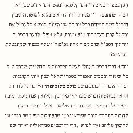
(וכן בספרו 'סמיכה לחיים' קלט,א, ו'נפש חיים' אח"כ שם) דאיך
אפ"ל שתתבטל ח"ו מצוות התורה ולא מיבעיא לשיטת הרמב"ן
דסב"ל דשני תמידים בכל יום הם שני מצוות, דנמצא דלעת"ל אם
יתבטל קרבן הערב הוה מ"ע גמורה, אלא אפילו לדעת הרמב"ם
והחינוך דסב"ל שהם מצוה אחת עכ"פ ה"ז שינוי במצוה שמתבטלת
חצי מ"ע?
והביא דברי הרמב"ם (הל' מעשה הקרבנות פ"ב הל' יד) שכתב וז"ל:
כל שיעורי הנסכים האמורין בספר יחזקאל ומנין אותן הקרבנות
וסדרי העבודה הכתובים שם
כולם מלואים הן
ואין נוהגין לדורות
אלא הנביא צוה ופרש כיצד יהיו מקריבין המלואין עם חנוכת המזבח
בימי המלך המשיח כשיבנה בית שלישי... אבל דברים הנוהגים
לדורות הם דברי תורה שפירשנו כמו שהעתיקום מפי משה רבינו אין
להוסיף עליהם ואין לגרוע", הרי דהרמב"ם סבירא ליה דאיירי שם