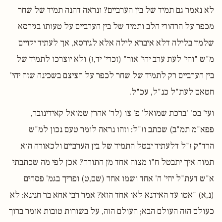
לא נאמר גם תמיד של בין הערביים? ונראה דהנה תמיד של שחר
מכפר על הרהורי הלב ותמיד של בין הערביים על טעותו בגירסא
שלמד בלילה דלא איברא לילה אלא לגירסא, אך לעתיד יקויים
מ"ש "והי' לעת ערב יהי' אור" (זכרי' יד,ז) ולא יוצרכו לתמיד של
בין הערביים רק לתמיד של שחר לכפר על הציצם בשכינה שזה יהי'
חטאם לעת"ל כנ"ל, עכ"ל.
ועי' בס' 'ברכת שמואל' פ' צו (לר' אהרן שמואל קאידינובר,
פפא"מ תמ"ב) שכתב וז"ל: וזהו נראה לומר טעם נכון למ"ש
הרד"ק ז"ל דלעתיד יבטל התמיד של בין הערביים ולכאורה הוא
תמוה איך יתבטל ח"ו מצוה אחד מן התורה? אכן לפי מה שכתבתי
א"ש דעת"ל יהי' ה' אחד ושמו אחד (שם,ט) ופריך בגמ' פסחים
(נ,א) "אטו עד האידנא לאו אחד הוא? אמר רבי אחא בר חנינא: לא
כעולם הזה העולם הבא; העולם הזה, על בשורות טובות אומר ברוך