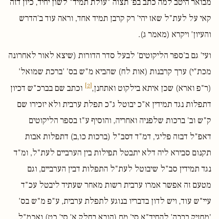
מבואר היטב למה כתב בפ' תצוה "עולת תמיד" לשון יחיד, כיון דזה
קאי על לעת"ל שאז יהי' רק קרבן תמיד אחד, וראה עוד ב'הדרש
והעיון' ויקרא (מאמר ג).
ועי' גם ב'ספר הליקוטים' לבעל סדר הדורות (שיצא לאור לאחרונה
מכת"י) ערך קרבנות (אות לח) שהביא מ"ש בס' 'ברכת שמואל'
[2]
(ר"פ וארא) שכן איתא בילקוט ואתחנן,
וכתב שם בברכ"ש דכיון
דתפלות נגד תמידין א"כ יבוטל ג"כ תפלת ערבית ולא יזכירו שם
ק"ש וב' ברכות שלפניה ואחריה, והוסיף ע"ז בספר הליקוטים
דאפ"ל דבזה פליגי, דמ"ד דסב"ל (ברכות כו,ב) דתפלות אבות
תקנום סבירא ליה דלא יתבטל תפילות בין הערביים לעת"ל, ומ"ד
נגד תמידין סב"ל שיבוטל לעת"ל התפלות דבין הערביים, וגם
מטעם זה אפשר אמרו ערבית רשות מאחר שעתיד ליבטל עכ"ד
עיי"ש עוד, ויש לדון בדבריו בנוגע לתפלת ערבית, ע"פ מ"ש בס'
'מחזיק ברכה' להחיד"א סי' מח (הובא בחלק א' סי' כט) ואכמ"ל.