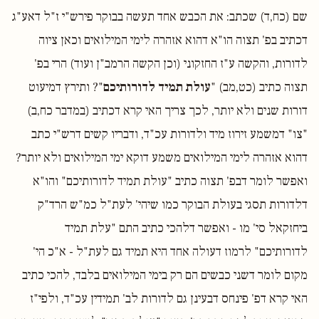
שם (כח,ד) שכתב: את הכבש אחד תעשה בבוקר פירש"י ז"ל דאע"ג
דכתיב בפ' תצוה הו"א דהוא אזהרה לימי המילואים וכאן ציוה
לדורות, והקשה ע"ז החזקוני (וכן הקשה הרמב"ן ועוד) הרי בפ'
תצוה כתיב (כט,מב) "
עולת תמיד לדורותיכם
"? ותירץ דמיעוט
דורות שנים ולא יותר, לכך צריך האי קרא דכתיב (במדבר כח,ב)
"צו" דמשמע זירוז מיד ולדורות עכ"ד, ודבריו קשים דרש"י כתב
דהוא אזהרה לימי המילואים משמע דוקא ימי המילואים ולא יותר?
ואפשר לומר דבפ' תצוה כתיב "עולת תמיד לדורותיכם" והו"א
דלדורות תסגי בעולת הבוקר כמו שיהי' לעת"ל כמ"ש הרד"ק
ביחזקאל סי' מו - ואפשר דלהכי כתיב התם "עלת תמיד
לדורותיכם" לרמוז דעולה אחד היא תמיד גם לעת"ל - א"כ הי'
מקום לומר דשני כבשים הם רק בימי המילואים בלבד, להכי כתיב
האי קרא דפ' פינחס דבעינן גם לדורות לב' תמידין עכ"ד, ולפי"ז