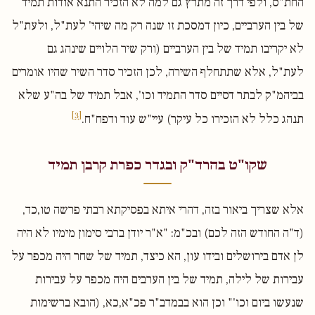
החת"ס, ולפי דרך זה מתרץ גם למה לא הזכיר התנא אודות תמיד
של בין הערביים, כיון דמסכת זו שנה רק מה שיהי' לעת"ל, ולעת"ל
לא יקריבו תמיד של בין הערביים (ורק שיר הלויים שינהג גם
לעת"ל, אלא שתתחלף השירה, לכן הזכיר סדר השיר שהיו אומרים
בביהמ"ק לבתר דסיים סדר התמיד וכו', אבל תמיד של בה"ע שלא
[3]
תנהג כלל לא הזכירו כל עיקר) עיי"ש עוד ודפח"ח.
שקו"ט בהרד"ק ובגדר כפרת קרבן תמיד
אלא שצריך ביאור בזה, דהרי איתא בפסיקתא רבתי פרשה טו,כד,
(ד"ה החודש הזה לכם) ובכ"מ: "א"ר יודן ברבי סימון מימיו לא היה
לן אדם בירושלים ובידו עון, הא כיצד, תמיד של שחר היה מכפר על
עבירות של לילה, תמיד של בין הערבים היה מכפר על עבירות
שנעשו ביום וכו'" וכן הוא בבמדב"ר פכ"א,כא, (הובא ברשימות