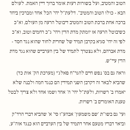
הטוב והמטיב, ועל בשורות רעות אומר ברוך דיין האמת. לעולם
הבא - כולו הטוב והמטיב". דלעת"ל יהי' הכל אחד ומברכין ביחד
ברכה אחת ברכת הטוב והמטיב דיבוטל הרעה מן העולם, וא"כ
כשיבוטל הרעה אז יומתק מדת הדין ויהי' ג"כ רחמים וטוב, וא"כ
לפי זה יהי' סגיא בקרבן תמיד של שחרית לחוד שהוא נגד חסד -
מדת אברהם, ולא נצטרך לתמיד של בין הערביים שהוא נגד מדת
הדין עיי"ש.
וראה גם בס' נפש חיים להגר"ח פאלג'י (מערכת הק' אות כד)
שהביא לבאר זה דקרבן השני תמידין הם כנגד חמה ולבנה שלא
יאמרו ב' רשויות, ולעת"ל יהי' ה' אחד ושמו אחד ולא צריך לבטל
טענת האומרים ב' רשויות.
ועי' גם בשו"ת 'שם משמעון' אבהע"ז סי' א' שהביא דברי הרד"ק
וביאר דבריו מטעם אחר דתמיד של בין הערביים הוא כנגד אוה"ע,