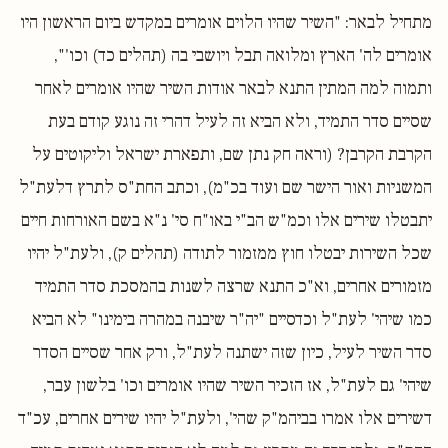
מתחיל לבאר: "השיר שהיו הלוים אומרים במקדש ביום הראשון היו
אומרים לה' הארץ ומלואה תבל ויושבי בה (תהלים כד) וכו'",
ותמוה למה המתין התנא לבאר אודות השיר שהיו אומרים לאחר
שסיים סדר התמיד, ולא הביא זה לעיל דהרי זה נוגע קודם בעת
הקרבת הקרבן? (וראה חק נתן שם, ותפארת ישראל וליקוטים על
המשניות ואור הישר שם ועוד בכ"מ), וכתב החת"ס לתרץ דלעת"ל
יתבטלו שירים אלו וכמ"ש הב"י באו"ח סי' נ"א בשם האורחות חיים
שכל השירות יבטלו חוץ ממזמור לתודה (תהלים ק), ולעת"ל יהיו
מזמורים אחרים, וא"כ התנא שרצה לשנות בהמסכת סדר התמיד
כמו שיהי' לעת"ל וכדסיים "יה"ר שיבנה במהרה בימינו" לא הביא
סדר השיר לעיל, כיון שזה ישתנה לעת"ל, ורק אחר שסיים הסדר
שיהי' גם לעת"ל, אז הזכיר השיר שהיו אומרים וכו' בלשון עבר,
דשירים אלו אמרו בביהמ"ק שהי', ולעת"ל יהיו שירים אחרים, עכ"ד