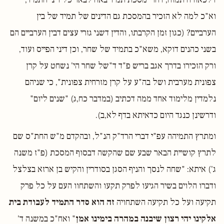
וא"כ למה לא הזכיר בהמסכת גם הדינים של תמיד של בין
הערביים? (כגון זמן הקרבתו, והדין דשני גזרי עצים דבין הערביים הם
בשני כהנים דוקא, משא"כ בתמיד של שחר, וכן דיני הפייס ועוד,
ורק הזכירו בדרך אגב בריש פ"ד ד"של שחר הי' נשחט על קרן
צפונית מערבית ושל בה"ע על קרן מזרחית צפונית", כי שניהם
נלמדין מלימוד אחד ממה דכתיב (במדבר כח,ג) "שנים ליום"
ודרשינן כנגד היום כדאיתא בדף לא,ב).
ומתרץ התמיהה עפ"י דברי הרד"ק הנ"ל, ובהקדם מ"ש החת"ס שם
לתרץ קושיית הבאר שבע שם שהקשה דבסוף המסכת (פ"ז משנה
ג') איתא: "שחה לנסך והניף הסגן בסודרין והקיש בן ארזא בצלצל
ודברו הלוים בשיר הגיעו לפרק תקעו והשתחוו העם על כל פרק
תקיעה ועל כל תקיעה השתחויה
זה הוא סדר התמיד לעבודת בית
אלקינו יהי רצון שיבנה במהרה בימינו אמן
" ואח"כ במשנה ד'