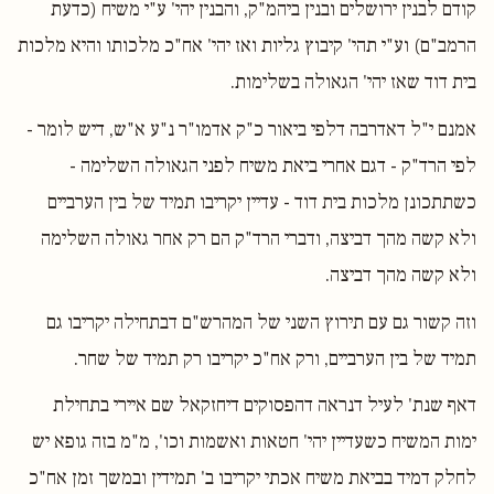
קודם לבנין ירושלים ובנין ביהמ"ק, והבנין יהי' ע"י משיח (כדעת
הרמב"ם) וע"י תהי' קיבוץ גליות ואז יהי' אח"כ מלכותו והיא מלכות
בית דוד שאז יהי' הגאולה בשלימות.
אמנם י"ל דאדרבה דלפי ביאור כ"ק אדמו"ר נ"ע א"ש, דיש לומר -
לפי הרד"ק - דגם אחרי ביאת משיח לפני הגאולה השלימה -
כשתתכונן מלכות בית דוד - עדיין יקריבו תמיד של בין הערביים
ולא קשה מהך דביצה, ודברי הרד"ק הם רק אחר גאולה השלימה
ולא קשה מהך דביצה.
וזה קשור גם עם תירוץ השני של המהרש"ם דבתחילה יקריבו גם
תמיד של בין הערביים, ורק אח"כ יקריבו רק תמיד של שחר.
דאף שנת' לעיל דנראה דהפסוקים דיחזקאל שם איירי בתחילת
ימות המשיח כשעדיין יהי' חטאות ואשמות וכו', מ"מ בזה גופא יש
לחלק דמיד בביאת משיח אכתי יקריבו ב' תמידין ובמשך זמן אח"כ