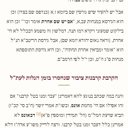
אבל יש להעיר שיש גורסין שם ביומא ז,א (כנדפס שם בצדו) וכן
הוא הגירסא במנחות עב,א, "
אם יש שם אחרת
אומר וכו'" וכן הוא
בילקוט שמעוני ויקרא רמז תנה, דמלשון זה משמע דבכלל לא הי'
אחרת, (וראה נאום יהודא יומא שם), אבל גירסת הריטב"א הנ"ל
הוא "אומר ומביאין אחרת תחתיה", וכן היא גירסת התוספתא
מנחות פ"ג ה"ט, וכן י"ל לפי הרמב"ם.
הקרבת קרבנות ציבור שנחסרו בזמן הגלות לעת"ל
והנה במה שכתב בנוגע להא דאמרינן "עבר זמנו בטל קרבנו" אם
זהו אפילו אם הי' מחמת
אונס
, ובשו"ת אמרי יושר (ח"ב סי' קכ"ז)
[2]
הביא שדעת המל"מ (הל' תמידין ומוספין פ"א)
דבאונס
לא
אמרינן כלל דעבר זמנו בטל קרבנו. ורצה לדייק משו"ע אדה"ז דלא