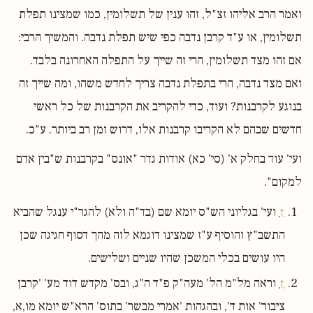
ואמר הרב אליהו זצ"ל, זהו ענין של תשלומין, כמו שמצינו תפלת
תשלומין, או ע"ד קרבן נדבה כפי שיש תפלת נדבה. והמשיך הרבי:
אם זהו מצד תשלומין, הרי זה שייך על התפלה האחרונה בלבד.
ואם מצד נדבה, הרי בתפלת נדבה צריך לחדש משהו, ומה שייך זה
בנוגע לקרבנות? ועוד, כדי להקריב את הקרבנות של כל ראשי
חדשים שבהם לא הקריבו קרבנות אלו, דרוש זמן רב ביותר. ע"כ.
ועי' עוד בחלק א' (סי' כא) אודות גדר "אונס" בקרבנות ש"בין אדם
למקום".
↑
ועי' בגליוני הש"ס יומא שם (בד"ה ולא) להגר"י ענגל שהביא
התשב"ץ והוסיף ע"ז שמצינו דוגמא לזה מהך דסוף חגיגה שכן
היו עושים בכלי המשכן שהיו שניים ושלישים.
↑
וראה מל"מ הל' מעה"ק פ"ד ה"ג, ובס' מקדש דוד מע' 'קרבן
ציבור' אות ד', ובהגהות 'אמרי מבשר' בתוס' הרא"ש יומא מו,א,