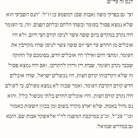
לנס זה עיי"ש.
ועי' גם בפרקי משה (אבות שם) דמשמע כן וז"ל: "הנס השביעי הוא
שלא נמצא פסול בעומר ובשתי הלחם ובלחם הפנים, וזה, כי העומר
היה נקרב במקדש ביום ששה עשר לניסן קודם חצי היום, ולא היו
אוכלים מן החדש עד חצי יום ששה עשר לניסן שהיו מקריבין את
העומר, ומחצי היום ואילך היו אוכלים חדש, בסומכם על החזקה
שכבר נקרב העומר, שבית דין זריזין להקריבו, ואם היה נמצא פסול
זה שלא הקריבוהו קודם חצות, היו נכשלים ישראל, שהיו אוכלים
חדש קודם הקרבת העומר, ואמר שכזה לא נמצא מעולם, כי לעולם
היה נקרב קודם חצות, והיו אוכלים החדש בלתי מכשול כלל, והוא
נס גדול באמת, שלא יארע מקרה בשום זמן בכוון השעות כאמור
וכו'" עכ"ל, וכ"כ במרכבת המשנה לר"י אלאשקר אבות שם, הובא
גם במדרש שמואל.