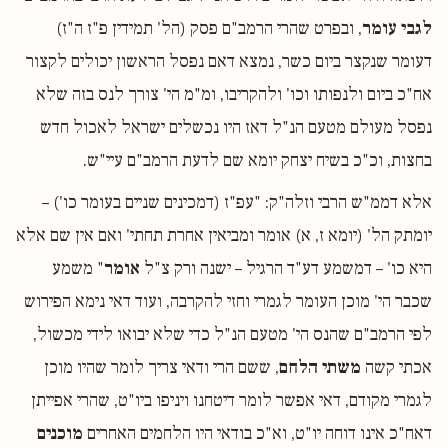
לגבי עומר
, ובפרט שהרי הרמב"ם פסק (הל' תמידין פ"ז ה"ז)
דעומר שנקצר ביום כשר, נמצא דאם נפסל הראשון יכולים לקצור
אח"כ ביום ולנפותו וכו' ולהקריבו, ומ"מ הי' צורך לנס בזה שלא
נפסל מעולם מטעם הנ"ל דאז היו נכשלים ישראל לאכול חדש
בחצות, וכ"כ בשיח יצחק יומא שם לדעת הרמב"ם עיי"ש.
אלא דממ"ש הרבי וזלה"ק: "עפ"ז (דמכינים שניים בעומר כו') –
יומתק הל' (יומא ז, א) אומר ומביאין אחרת תחתי' ואם אין שם אלא
היא כו' – דמשמע דע"ד הרגיל – ישנה ורק צ"ל
אומר
" משמע
שכבר הי' מוכן העומר לגמרי וחזי להקרבה, ועוד דאי נימא הפירוש
לפי הרמב"ם שהנס הי' מטעם הנ"ל כדי שלא יבואו לידי מכשול,
אכתי קשה
משתי הלחם
, ששם הרי ודאי צריך לומר שהיו מוכן
לגמרי מקודם, דאי אפשר לומר דיטחנו ויניפו ביו"ט, שהרי אפייתן
דאח"כ אינו דוחה יו"ט, וא"כ בודאי היו הלחמים האחרים
מוכנים