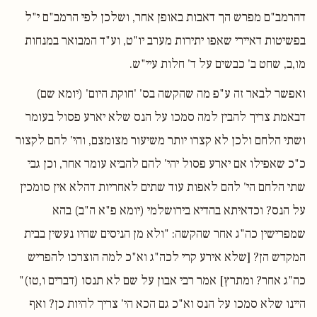
דהרמב"ם מפרש הך דאבות באופן אחר, ושלכן לפי הרמב"ם י"ל
בפשיטות דאיירי שאפו יתירות מערב יו"ט, וע"ד המבואר במנחות
מו,ב, שחט ב' כבשים על ד' חלות עיי"ש.
ואפשר לבאר זה ע"פ מה שהקשה בס' 'חוקת היום' (יומא שם)
דבאמת צריך להבין למה סמכו על הנס שלא יארע פסול בעומר
ושתי הלחם ולכן לא קצרו יותר משיעור מצומצם, והי' להם לקצור
כ"כ שאפילו אם יארע פסול יהי' להם להביא עומר אחר, וכן גבי
שתי הלחם הי' להם לאפות עוד שתים לאחריות דהלא אין סומכין
על הנס? וכדאיתא בהדיא בירושלמי (יומא פ"א ה"ב) בהא
שמפרישין כה"ג אחר שהקשה: "ולא מן הניסים שהיו נעשין בבית
המקדש הן? [שלא אירע קרי לכה"ג וא"כ למה הוצרכו להפריש
כה"ג אחר? ומתרץ] אמר רבי אבון על שם לא תנסו (דברים ו,טז)"
היינו שלא סמכו על הנס וא"כ גם הכא הי' צריך להיות כן? ואף