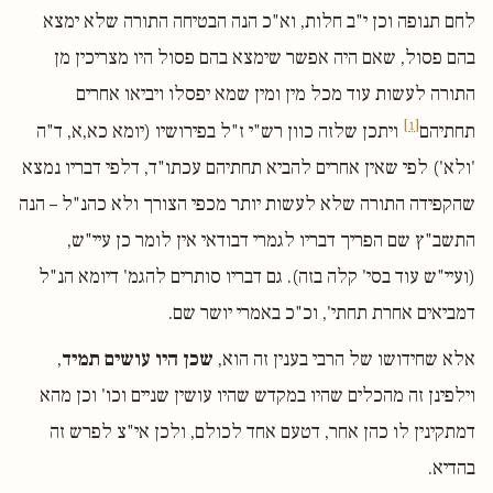
לחם תנופה וכן י"ב חלות, וא"כ הנה הבטיחה התורה שלא ימצא
בהם פסול, שאם היה אפשר שימצא בהם פסול היו מצריכין מן
התורה לעשות עוד מכל מין ומין שמא יפסלו ויביאו אחרים
[1]
תחתיהם
ויתכן שלזה כוון רש"י ז"ל בפירושיו (יומא כא,א, ד"ה
'ולא') לפי שאין אחרים להביא תחתיהם עכתו"ד, דלפי דבריו נמצא
שהקפידה התורה שלא לעשות יותר מכפי הצורך ולא כהנ"ל – הנה
התשב"ץ שם הפריך דבריו לגמרי דבודאי אין לומר כן עיי"ש,
(ועיי"ש עוד בסי' קלה בזה). גם דבריו סותרים להגמ' דיומא הנ"ל
דמביאים אחרת תחתי', וכ"כ באמרי יושר שם.
אלא שחידושו של הרבי בענין זה הוא,
שכן היו עושים תמיד
,
וילפינן זה מהכלים שהיו במקדש שהיו עושין שניים וכו' וכן מהא
דמתקינין לו כהן אחר, דטעם אחד לכולם, ולכן אי"צ לפרש זה
בהדיא.