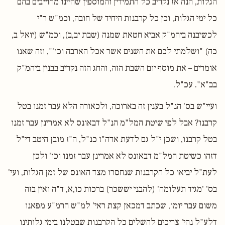
הגלות, הנה אז נקריב כל התמידין והמוספין שהיינו מחוייבים בהם
כל ימי הגלות, וכן כל קרבנות היחיד של חובה, וכמ"ש ר"י
לכשיבנה ביהמ"ק אביא חטאת שמנה (שבת יב,ב), וכמ"ש (יואל ב,
כה) "ושלמתי לכם את השנים אשר אכל הארבה וכו'", וזה שאנו
אומרים – את מוסף יום השבת הזה, והחג הזה נקריב בבנין ביהמ"ק
בב"א". עכ"ל.
ועיי"ש בס' הנ"ל בענין זה בארוכה, ולכאורה הלא עבר זמנו בטל
קרבנו? אבל לפי שיטת המל"מ הנ"ל דבאונס לא אמרינן עבר זמנו
בטל קרבנו, ושכן י"ל גם לדעת אדה"ז כנ"ל, ה"ז מובן היטב די"ל
דזהו כשיטת המל"מ דבאונס לא אמרינן עבר זמנו וכו' ולכן
לעת"ל יביאו כל הקרבנות שנחסרו מצד האונס של זמן הגלות, ועי'
בס' 'מגיד תעלומה' (להבני יששכר) ברכות כו,א, ד"ה ואין בזה
משום עבר יומו, שכתב דמכאן קצת ראי' למ"ש הרמ"ע מפאנו
דלע"ל נהי' צריכים להשלים כל הקרבנות שבטלנו בימי גלותינו