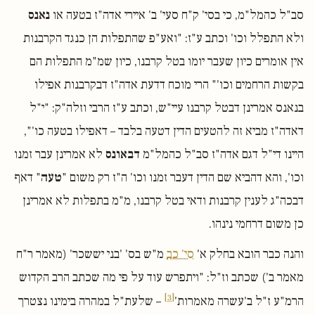
סב"ל כהמל"מ, כי בסי' ק"ח סעי' ב' איירי אדה"ז בטעה או
נאנס
ולא התפלל וכו' וכתב ע"ז: "ואע"פ שהתפלות הן כנגד הקרבנות
אין אומרים כיון שעבר יומו בטל קרבנו, כיון שמ"מ התפלות הם
בקשות הרחמים וכו'" הרי מוכח דדעת אדה"ז דבקרבנות אפילו
בנאנס אמרינן דבטל קרבנו עיי"ש, וכתב ע"ז הרבי וזלה"ק: "י"ל
דאדה"ז מביא זה להטעים הדין דטעה בלבד – דאפילו בטעה כו'",
היינו די"ל דגם אדה"ז סב"ל כהמל"מ
דבאונס
לא אמרינן עבר זמנו
וכו', והא דהביא שם הדין דעבר זמנו וכו' ה"ז רק משום "
טעה
" דאף
דבכה"ג לענין קרבנות ודאי בטל קרבנו, מ"מ בתפלות לא אמרינן
כן משום דרחמי נינהו.
והנה כבר הובא בחלק א'
סי' כב
מ"ש בס' 'בני יששכר' (מאמר ר"ח
מאמר ב') שכתב וז"ל: "ויתפרש עוד על פי מה שכתב הרב הקדוש
[3]
הרמ"ע ז"ל ב'עשרה מאמרות'
– שלעת"ל במהרה בימינו נצטרך