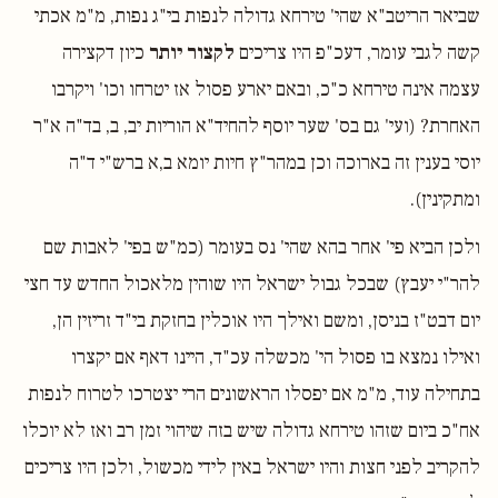
שביאר הריטב"א שהי' טירחא גדולה לנפות בי"ג נפות, מ"מ אכתי
קשה לגבי עומר, דעכ"פ היו צריכים
לקצור יותר
כיון דקצירה
עצמה אינה טירחא כ"כ, ובאם יארע פסול אז יטרחו וכו' ויקרבו
האחרת? (ועי' גם בס' שער יוסף להחיד"א הוריות יב, ב, בד"ה א"ר
יוסי בענין זה בארוכה וכן במהר"ץ חיות יומא ב,א ברש"י ד"ה
ומתקינין).
ולכן הביא פי' אחר בהא שהי' נס בעומר (כמ"ש בפי' לאבות שם
להר"י יעבץ) שבכל גבול ישראל היו שוהין מלאכול החדש עד חצי
יום דבט"ז בניסן, ומשם ואילך היו אוכלין בחזקת בי"ד זריזין הן,
ואילו נמצא בו פסול הי' מכשלה עכ"ד, היינו דאף אם יקצרו
בתחילה עוד, מ"מ אם יפסלו הראשונים הרי יצטרכו לטרוח לנפות
אח"כ ביום שזהו טירחא גדולה שיש בזה שיהוי זמן רב ואז לא יוכלו
להקריב לפני חצות והיו ישראל באין לידי מכשול, ולכן היו צריכים