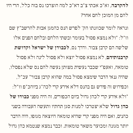
להקרבה
, וא"כ אכתי צ"ב דא"כ למה הוצרכו נס בזה כלל, הרי היו
להם מן המוכן לחם אחר?
ונראה לומר שכוונתו הק' לפרש הנס כהמגן אבות להרשב"ץ שם
וז"ל: "ולא נמצא פסול בעומר ובשתי הלחם ובלחם הפנים אלו
שלשה הם קרבן צבור. ודרך נס,
לכבודן של ישראל וקדושת
קרבנותיהם
, לא נמצא פסול יוצא ולא פסול לינה ולא פסול
טומאה, ואעפ"י שכבר נעשית מצותן נעשה להם נס שלא נפסלו,
שהיה גנאי הדבר שימצא פסול במה שהוא קרבן צבור" עכ"ל,
וכפירוש זה פירש גם בהנס דלא אירע קרי לכה"ג ביוהכ"פ וז"ל:
"ולא אירע קרי לכהן גדול ביום הכפורים, זה היה מפני
כבודו של
כהן גדול
שלא יצטרכו למנות סגן תחתיו ותעשה העבודה בשני
כהנים, ואם היה מפני קרי שהיא טומאה היוצאה מגופו, היה הדבר
יותר מגונה ומכוער משאר טומאות. וכבר נמצא שנטמא כהן גדול