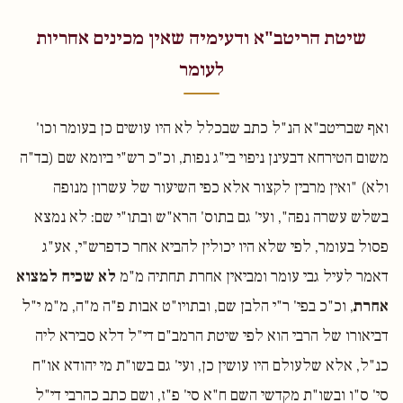
שיטת הריטב"א ודעימיה שאין מכינים אחריות
לעומר
ואף שבריטב"א הנ"ל כתב שבכלל לא היו עושים כן בעומר וכו'
משום הטירחא דבעינן ניפוי בי"ג נפות, וכ"כ רש"י ביומא שם (בד"ה
ולא) "ואין מרבין לקצור אלא כפי השיעור של עשרון מנופה
בשלש עשרה נפה", ועי' גם בתוס' הרא"ש ובתו"י שם: לא נמצא
פסול בעומר, לפי שלא היו יכולין להביא אחר כדפרש"י, אע"ג
דאמר לעיל גבי עומר ומביאין אחרת תחתיה מ"מ
לא שכיח למצוא
אחרת
, וכ"כ בפי' ר"י הלבן שם, ובתויו"ט אבות פ"ה מ"ה, מ"מ י"ל
דביאורו של הרבי הוא לפי שיטת הרמב"ם די"ל דלא סבירא ליה
כנ"ל, אלא שלעולם היו עושין כן, ועי' גם בשו"ת מי יהודא או"ח
סי' ס"ו ובשו"ת מקדשי השם ח"א סי' פ"ז, ושם כתב כהרבי די"ל