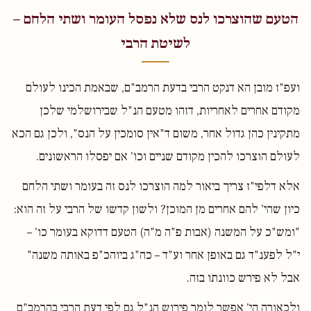
הטעם שהוצרכו לנס שלא נפסל העומר ושתי הלחם –
לשיטת הרבי
ועפ"ז מובן הא דנקט הרבי בדעת הרמב"ם, שבאמת הכינו לעולם
מקודם אחרים לאחריות, דזהו מטעם הנ"ל שבירושלמי שלכן
מתקינין כהן גדול אחר, משום ד"אין סומכין על הנס", ולכן גם הכא
לעולם הוצרכו להכין מקודם שניים וכו' אם יפסלו הראשונים.
אלא דלפי"ז צריך ביאור למה הוצרכו לנס זה בעומר ושתי הלחם
כיון שהי' להם אחרים מן המוכן? ולשון קדשו של הרבי על זה הוא:
"ומש"כ על המשנה (אבות פ"ה מ"ה) הטעם דדוקא בעומר כו' –
י"ל לפענ"ד גם באופן אחר וע"ד – כה"ג ביוהכ"פ באותה משנה"
אבל לא פירש כוונתו בזה.
ולכאורה הי' אפשר לומר פירוש הנ"ל גם לפי דעת הרבי בהרמב"ם