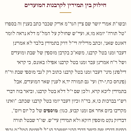
חילוק בין תמידין לקרבנות המועדים
ובשו"ת אמרי יושר שם ציין הגר"מ אריק שכבר כתב בענין זה בספרו
"טל תורה" יומא מו,א, ועיי"ש שחולק על המל"מ דלא נראה לומר
דאונס שאני, וכתב מדיליה די"ל דרק בתמידין בלבד לא אמרינן
דעבר זמנו בטל קרבנו, משא"כ בקרבן מוספין של שבת ומועדים
ושל ר"ח אמרינן עבר זמנו בטל קרבנו אפילו באונס, כי קראי
דילפינן מיני' דעבר זמנו בטל קרבנו כתוב רק לגבי מוספי שבת ור"ח
(פינחס כח,י-יד) ועי' גם תמורה יד,א לענין שאר המועדים, אבל
בתמידין ליכא קרא, ולכן שם י"ל דלא בטל קרבנו, וביאר בזה דברי
רש"י בברכות כו,א, בד"ה וכיון דעבר יומו בטל קרבנו שכתב: "ואינו
מקריבו ביום אחר אם זמנו קבוע, כגון:
מוספים
של כל יום ויום",
דבדיוק נקט מוספין דוקא ולא תמידין עיי"ש. שו"ר שבטל תורה
בסיום דבריו שם קישר דברי הבני יששכר הנ"ל לשיטת המל"מ וכפי