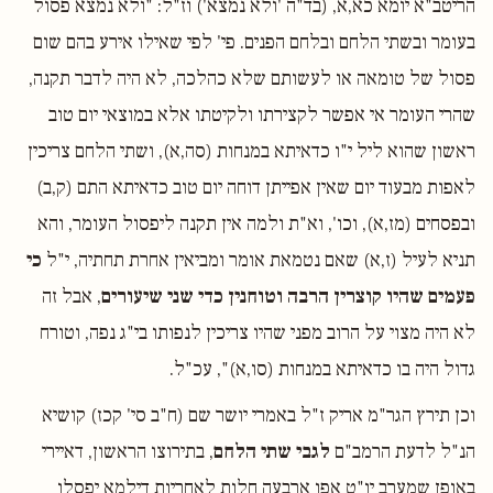
הריטב"א יומא כא,א, (בד"ה 'ולא נמצא') וז"ל: "ולא נמצא פסול
בעומר ובשתי הלחם ובלחם הפנים. פי' לפי שאילו אירע בהם שום
פסול של טומאה או לעשותם שלא כהלכה, לא היה לדבר תקנה,
שהרי העומר אי אפשר לקצירתו ולקיטתו אלא במוצאי יום טוב
ראשון שהוא ליל י"ו כדאיתא במנחות (סה,א), ושתי הלחם צריכין
לאפות מבעוד יום שאין אפייתן דוחה יום טוב כדאיתא התם (ק,ב)
ובפסחים (מז,א), וכו', וא"ת ולמה אין תקנה ליפסול העומר, והא
תניא לעיל (ז,א) שאם נטמאת אומר ומביאין אחרת תחתיה, י"ל
כי
פעמים שהיו קוצרין הרבה וטוחנין כדי שני שיעורים
, אבל זה
לא היה מצוי על הרוב מפני שהיו צריכין לנפותו בי"ג נפה, וטורח
גדול היה בו כדאיתא במנחות (סו,א)", עכ"ל.
וכן תירץ הגר"מ אריק ז"ל באמרי יושר שם (ח"ב סי' קכז) קושיא
הנ"ל לדעת הרמב"ם
לגבי שתי הלחם
, בתירוצו הראשון, דאיירי
באופן שמערב יו"ט אפו ארבעה חלות לאחריות דילמא יפסלו