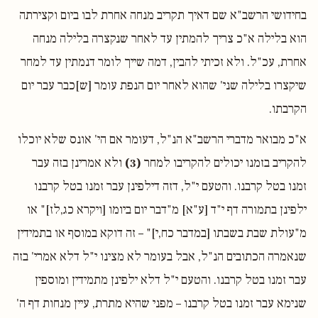
בחידושי הרשב"א שם דאיך תקריב מנחה אחרת לבו ביום וקצירתה
הוא בלילה א"כ צריך להמתין עד לאחר שנקצרה בלילה מנחה
אחרת, עכ"ל. ולא זכיתי להבין, דמה שייך לומר דנמתין עד למחר
שיקצרו בלילה שני' שהוא לאחר יום הנפת עומר [ש]כבר עבר יום
הקרבתו.
א"כ מבואר מדברי הרשב"א הנ"ל, דעומר אם הי' אונס שלא יוכלו
להקריב בזמנו יכולים להקריבו למחר
(3)
ולא אמרינן בזה עבר
זמנו בטל קרבנו. והטעם י"ל, דזה דילפינן עבר זמנו בטל קרבנו
ילפינן בתמורה דף י"ד [ע"א] מ"דבר יום ביומו [ויקרא כג,לז]" או
מ"עולת שבת בשבתו [במדבר כח,י]" – זה דוקא במוסף או בתמידין
שנאמרה הכתובים הנ"ל, אבל בעומר לא מצינו י"ל דלא אמרי' בזה
עבר זמנו בטל קרבנו. והטעם י"ל דלא ילפינן מתמידין ומוספין
שנימא עבר זמנו בטל קרבנו – מפני שהיא מתרת, עיין מנחות דף ה'