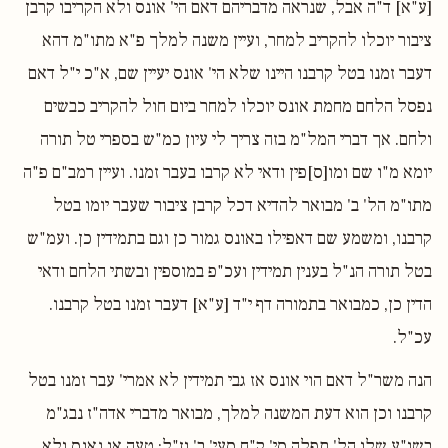
[ע"א] ד"ה אבל, שנראה מדבריהם דאם הי' אונס ולא הקריבו קרבן
ציבור יוכלו להקריב למחר, ועיין משנה למלך פ"א מתו"מ דהא
דעבר זמנו בטל קרבנו היינו שלא הי' אונס יעיין שם, א"כ י"ל דאם
נפסל הלחם מחמת אונס יוכלו למחר ביום חול להקריב כבשים
ולחם. אך דברי המל"מ בזה צריך לי עיון כמ"ש בספרי טל תורה
יומא מ"ו שם ומו[ס]פין ודאי לא קרבו בעבר זמנו. ועיין רמב"ם פ"ה
מתו"מ הל' ב' מבואר להדיא דכל קרבן ציבור שעבר יומו בטל
קרבנו, ומשמע שם דאפילו באונס גמור כן וגם בתמידין כן. ועמ"ש
בטל תורה הנ"ל בענין תמידין ועכ"פ במוספין ובשתי הלחם ודאי
הדין כן, כמבואר בתמורה דף י"ד [ע"א] דעבר זמנו בטל קרבנו.
עכ"ל.
הנה משר"ל דאם הוי אונס אז גבי תמידין לא אמרי' עבר זמנו בטל
קרבנו וכן הוא דעת המשנה למלך, מבואר מדברי אדה"ז נבג"מ
בשו"ע שלו הל' תפלה סי' ק"ח סעי' ב' וז"ל: טעה או נאנס ולא