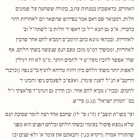
האחרים, כדאשכחן במנחות עח,ב, בתודה ששחטה על שמונים
חלות, דמבואר שם דאם אמר בפירוש שהשאר הם לאחריות דהוי
כדבריו, א"כ גם הכא י"ל כן דאפו ד' חלות ב' לשתה"ל וב'
לאחריות, ובכהאי גוונא כתב הרמב"ם דמביא לחם אחר שהכין
לאחריות, וממשיך דמ"מ מובן טעם הנס שנעשה בשתי הלחם, אף
שהי' אפשר להכין מעיו"ט ד' לחמים ויותר, מ"מ לא היו רגילין
לאפות יותר משתי הלחם כיון דהוה טירחא להניף בי"ב נפה (וכדברי
הריטב"א הנ"ל לענין עומר), ואעפ"כ לפעמים ניפו והכינו ד'
לחמים, ובכה"ג מביא לחם אחר, וכן תירץ גם הגרמ"ד פלאצקי ז"ל
בס' 'חמדת ישראל' (נג,ג) עיי"ש.
ועי' בשו"ת תשב"ץ (ח"ג סי' לז) שחכם אחד רצה לומר שסיבת הנס
שלא נמצא פיסול בעומר ובשתי הלחם ובלחם הפנים הוא מפני
שהתורה אמרה (ויקרא כג,י) והבאתם את עומר א' ולא שנים וכן