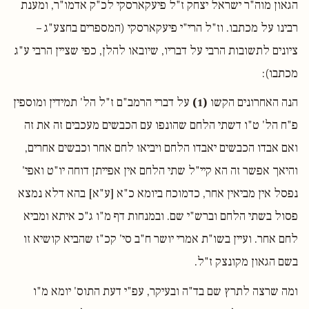
הגאון מוה"ר ישראל יצחק ז"ל פיעקארסקי לכ"ק אדמו"ר, ומענת
רבינו על מכתבו. וז"ל הרי"י פיעקארסקי (המספרים בחצע"ג –
ציונים לתשובות הרבי על דבריו, שיובאו להלן, כפי שציין הרבי ע"ג
מכתבו):
הנה האחרונים הקשו
(1)
על דברי הרמב"ם ז"ל הל' תמידין ומוספין
פ"ח הל' ט"ו דשתי הלחם שהונפו עם הכבשים מעכבים זה את זה
ואם אבדו הכבשים יאבדו הלחם ויביאו לחם אחר וכבשים אחרים,
והיאך אפשר זה הא קיי"ל שתי הלחם אין אפייתן דוחה יו"ט ואפי'
נפסל אין מביאין אחר, כדמוכח ביומא כ"א [ע"א] בהא דלא נמצא
פסול בשתי הלחם וברש"י שם. ובמנחות דף מ"ו ג"כ איתא ומביא
לחם אחר. ועיין בשו"ת אמרי יושר ח"ב סי' קכ"ז שהביא קושיא זו
בשם הגאון מקונצק ז"ל.
ומה שרצה לתרץ שם בד"ה ובעיקר, עפ"י דעת התוס' יומא מ"ו