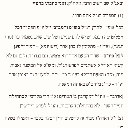
ובאג"ק שם השיב הרבי, וזלה"ק:
ואני כתבתי בחפזי
(1) הספרים הנ"ל אינם תח"י.
בכל אופן – לתרץ הנ"ל
בש"ס ורמב"ם
: י"ל ע"פ הפס"ד
דכל
הכלים
שהיו במקדש יש להם שניים ושלישים שאם נטמאו כו' (סוף
חגיגה), ועד"ז – מתקינין לו כהן אחר (ריש יומא) – דמזה ילפינן
לכל כיו"ב
– שהרי הטעם אחד הוא
ממש
, וגם בנדו"ד. ולכן גם לא
קשיא הא דלא אשתמיט לפרש הנ"ל. ומש"כ על המשנה (אבות
פ"ה, מ"ה) הטעם דדוקא בעומר כו' – י"ל, לפענ"ד גם באופן אחר
וע"ד – כה"ג ביוהכ"פ באותה המשנה.
[אדרבה – את"ל דמקריבין ב' תמידים זא"ז הרי מקריבין
לכתחילה
תמיד השני – לא בהתחלת הקרבנות. והו"ל לפרש חידושי'].
(2) י"ל דאדה"ז מביא זה להטעים הדין דטעה בלבד – דאפילו בטעה
כו'.