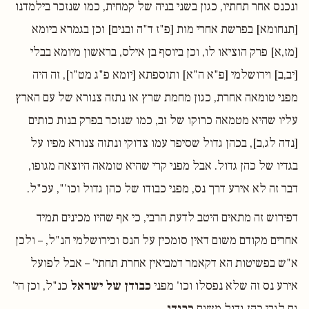
ונכנס אחר תחתיו, כגון בשני בניה של קמחית, כמו שנזכר בילמדנו
[תנחומא] בפרשת אחרי מות [פ"ז ד"ה ובנים] וכן בגמרא ביומא
[מז,א] פרק הוציאו לו, וכן ביוסף בן אילס, בראשון מיומא בבלי
[יב,ב] וירושלמי [פ"א ה"א] ותוספתא [יומא פ"ג מט"ו], זה היה
מפני טומאה אחרת, כגון מחמת שרץ או נתזה צנורא של עם הארץ
עליו שהיא מטמאה כרוקו של זב, כמו שנזכר בפרק בנות כותים
[נדה לג,ב], בכהן גדול שסיפר עמו צדוקי ונתזה צנורא מפיו על
בגדיו של כהן גדול. אבל מפני קרי שהיא טומאה היוצאה מגופו,
דבר זה לא אירע דרך נס, מפני כבודו של כהן גדול וכו'", עכ"ל.
דפירוש זה מתאים היטב לדעת הרבי, כי אף שהיו מכינים תמיד
אחרים מקודם משום דאין סומכין על הנס וכירושלמי הנ"ל, – ולכן
א"ש בפשיטות הא דקאמר דמביאין אחרת תחתי' – אבל לפועל
אירע נס זה שלא נפסלו וכו' מפני
כבודן של ישראל
כנ"ל, וכן הי'
גם לגבי כהן גדול משום
כבודו
.