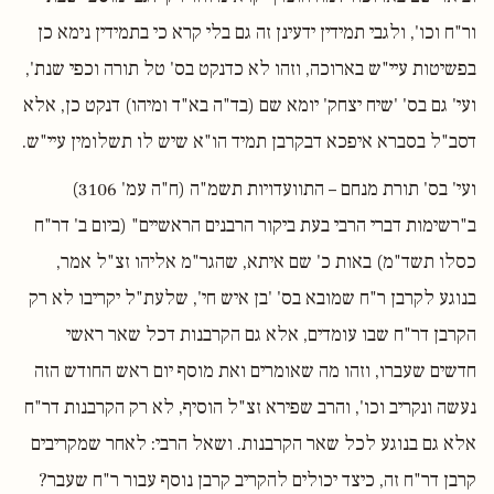
ור"ח וכו', ולגבי תמידין ידעינן זה גם בלי קרא כי בתמידין נימא כן
בפשיטות עיי"ש בארוכה, וזהו לא כדנקט בס' טל תורה וכפי שנת',
ועי' גם בס' 'שיח יצחק' יומא שם (בד"ה בא"ד ומיהו) דנקט כן, אלא
דסב"ל בסברא איפכא דבקרבן תמיד הו"א שיש לו תשלומין עיי"ש.
ועי' בס' תורת מנחם – התוועדויות תשמ"ה (ח"ה עמ' 3106)
ב"רשימות דברי הרבי בעת ביקור הרבנים הראשיים" (ביום ב' דר"ח
כסלו תשד"מ) באות כ' שם איתא, שהגר"מ אליהו זצ"ל אמר,
בנוגע לקרבן ר"ח שמובא בס' 'בן איש חי', שלעת"ל יקריבו לא רק
הקרבן דר"ח שבו עומדים, אלא גם הקרבנות דכל שאר ראשי
חדשים שעברו, וזהו מה שאומרים ואת מוסף יום ראש החודש הזה
נעשה ונקריב וכו', והרב שפירא זצ"ל הוסיף, לא רק הקרבנות דר"ח
אלא גם בנוגע לכל שאר הקרבנות. ושאל הרבי: לאחר שמקריבים
קרבן דר"ח זה, כיצד יכולים להקריב קרבן נוסף עבור ר"ח שעבר?