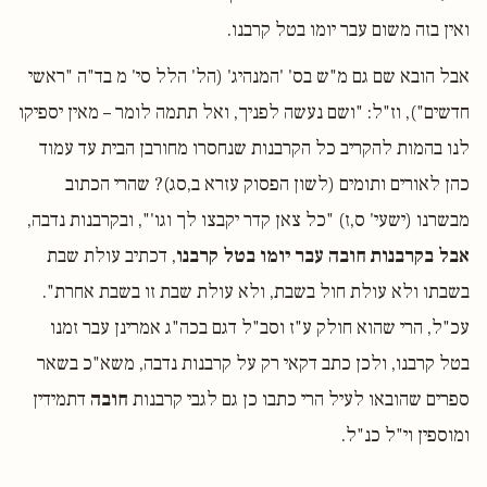
ואין בזה משום עבר יומו בטל קרבנו.
אבל הובא שם גם מ"ש בס' 'המנהיג' (הל' הלל סי' מ בד"ה "ראשי
חדשים"), וז"ל: "ושם נעשה לפניך, ואל תתמה לומר – מאין יספיקו
לנו בהמות להקריב כל הקרבנות שנחסרו מחורבן הבית עד עמוד
כהן לאורים ותומים (לשון הפסוק עזרא ב,סג)? שהרי הכתוב
מבשרנו (ישעי' ס,ז) "כל צאן קדר יקבצו לך וגו'", ובקרבנות נדבה,
אבל בקרבנות חובה עבר יומו בטל קרבנו
, דכתיב עולת שבת
בשבתו ולא עולת חול בשבת, ולא עולת שבת זו בשבת אחרת".
עכ"ל, הרי שהוא חולק ע"ז וסב"ל דגם בכה"ג אמרינן עבר זמנו
בטל קרבנו, ולכן כתב דקאי רק על קרבנות נדבה, משא"כ בשאר
ספרים שהובאו לעיל הרי כתבו כן גם לגבי קרבנות
חובה
דתמידין
ומוספין וי"ל כנ"ל.