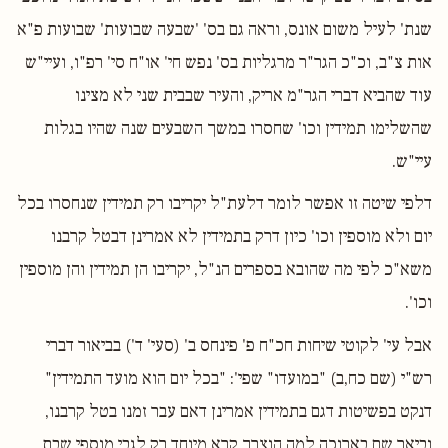
שנת' לעיל משום אונס, וראה גם בס' 'שבעה שבועות' שבועות פ"א
אות צ"ב, וכ"כ הגר"ר מרגליות בס' נפש חי' או"ח סי' רפ"ו, ועיי"ש
עוד שהביא דברי הגר"מ אריק, והעיר שבבית שני לא מצינו
שהשלימו תמידין וכו' שחסרו במשך השבעים שנה שהיו בגלות
עיי"ש.
דלפי שיטה זו אפשר לומר דלעת"ל יקריבו רק תמידין שנחסרו בכל
יום ולא מוספין וכו' כיון דרק בתמידין לא אמרינן דבטל קרבנו
משא"כ לפי מה שהובא בספרים הנ"ל, יקריבו הן תמידין והן מוספין
וכו'.
אבל עי' לקוטי שיחות חכ"ח פ' פינחס ב' (סעי' ד') בביאור דברי
רש"י (שם כח,ב) "במועדו" שפי': "בכל יום הוא מועד התמידין"
דנקט בפשיטות דגם בתמידין אמרינן דאם עבר זמנו בטל קרבנו,
וביאר שם בארוכה למה הוצרך קרא מיוחד רק לגבי מוספי שבת