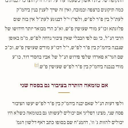
התקופה של בית ראשון כשעמד עוד על תילו ורק הוצרכו לבנות בו
כמה תיקונים ברצפה ובמזבח, ואין זה שייך לענין בנין ביהמ"ק
לעת"ל בין פ"ר לפ"ש, ולפי"ז י"ל דבנוגע לעת"ל אין בזה שום
פלוגתא וכו"ע מודי שעושין פ"ש, וא"כ הרי מבואר יותר חידושו של
הרבי הנ"ל, כי גם לפי הבבלי שאין ציבור נדחה לפ"ש, מ"מ באופן
שנבנה ביהמ"ק בין פ"ר לפ"ש, י"ל דכו"ע מודים שעושין פ"ש, וכ"כ
שם הגר"א פארדו שלפי פירוש הנ"ל של אביו בחסדי דוד, כו"ע
[7]
מודי בנבנה ביהמ"ק בין פ"ר לפ"ש שעושין פ"ש.
אם טומאה הותרה בציבור גם בפסח שני
ולפי דעות הנ"ל שאם יבנה ביהמ"ק בין פ"ר לפ"ש יעשו הציבור
פסח שני, מצינו דפליגי אם יכולים לעשותו גם בטומאה כשלא היו
יכולים להזות ג' וז', דהמנ"ח שם בסופו כתב דאף דלשון הגמ'