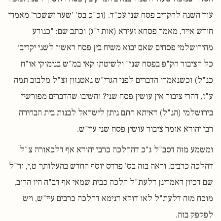
עוד השנה להקריב פסח שני עכ"ד. (וכ"כ בס' 'שער יששכר' מאמרי
חודש אייר, מאמר פסחא זעירא (אות י"ג) וכתב שם: "כנודע
מהירושלמי פסחים שאם יבוא משיח בין פסח ראשון לשני יקריבו
כל הציבור הק"פ בפסח שני" ולשיטתו קאי במ"ש בנימוקי או"ח
כנ"ל) וכשנאמרו הדברים לפני הגרי"ש נאטנזון זצ"ל מלבוב תמה
ע"ז, דהרי ציבור אין עושין פסח שני? והשיבו שהדברים מפורשין
בירושלמי (הנ"ל) דאיתא התם ניתן לישראל לבנות בית הבחירה
רבי יהודא אומר ציבור עושין פסח שני עיי"ש.
ומשמע מזה דסב"ל ג"כ דההלכה כרבי יהודא אף דלכאורה צ"ל
דהלכה כרבים, וראה בזה בס' פרדס יוסף החדש בהעלותך ט,י, ור"ל
שם דכיון דאמרינן דלעת"ל הלכה כבית שמאי אף דב"ה היו הרוב,
מוכח מזה דלעת"ל לאו דוקא דנימא דהלכה כרבים עיי"ש, ויש
לפקפק בזה.