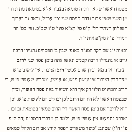
מפסח ראשון שלא הותרה טומאה בצבור אלא בטומאת מת ונדחו
מן השני שאין צבור נדחה לפסח שני וכו' עכ"ל, וראה גם בערוך
השולחן העתיד הל' ק"פ סי' קצ"א סעי' ט"ו שכ"כ. ועי' בס' הר
המורי' פ"ה מק"פ אות י"ד.
ובאות י"ג שם חקר המנ"ח באופן שבין ב' הפסחים נתגיירו הרבה
גרים או נתגדלו הרבה קטנים ונעשו עתה בזמן פסח שני
לרוב
הציבור, אי נימא דכיון שהם עכשיו
רוב
הציבור, אין עושים פ"ש
מצד הדין דציבור אין עושין פ"ש, או עושין, ומכריע שעושין פ"ש, כי
הרוב והמיעוט תלוי רק איך הוא השיעור בעת
פסח ראשון
, וכיון
שבפסח ראשון לא היו הם הרוב לכן יכולים הם לעשות פ"ש, וכן
הוא להיפך אם בזמן פסח ראשון היו הרוב טמאין בטומאת זב וכו',
ואח"כ נתמעטו אין עושין פ"ש, ולמד כן מדברי הרמב"ם (הל ק"פ
פ"ז ה"ו) שכתב: "כיצד משערים הפסח לידע אם רוב הקהל טמאים