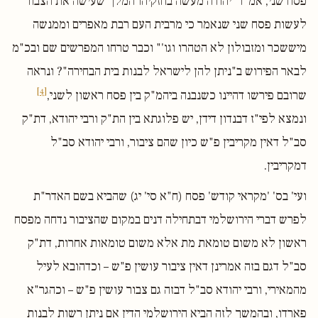
פסח שני, אמ' ר' יהודה מעשה בחזקיהו המלך שעישה את הצבור
לעשות פסח שני שנאמר כי מרבית העם רבת מאפרים וממנשה
מיששכר ומזבולון לא הטהרו וגו'" וכבר טרחו המפרשים שם ובכ"מ
לבאר הפירוש ב"ניתן להן לישראל לבנות בית הבחירה"? ונראה
[4]
שרובם פירשו דהיינו כשנבנה ביהמ"ק בין פסח ראשון לשני,
ונמצא לפי"ז דבנדון דידן, יש פלוגתא בין הת"ק ורבי יהודא, דת"ק
סב"ל דאין מקריבין פ"ש כיון שהם ציבור, ורבי יהודא סב"ל
דמקריבין.
ועי' בס' 'מקראי קודש' פסח (ח"א סי' יג) שהביא בשם האדר"ת
לפרש דברי הירושלמי דבתחילה דנים במקום שהציבור נדחה מפסח
ראשון לא משום טומאת מת אלא משום טומאות אחרות, דת"ק
סב"ל דגם בזה אמרינן דאין ציבור עושין פ"ש – וכדהובא לעיל
מהמאירי, ורבי יהודא סב"ל דבזה גם צבור עושין פ"ש – וכהגר"א
פארדו, ובהמשך לזה הביא הירושלמי הדין אם ניתן רשות לבנות