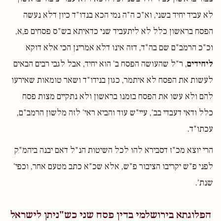
לא עביד יחיד בשני, וא"כ ה"ה נמי הכא בנדו"ד כיון דלא נעשה
הפסח בראשון כלל לא ליתעביד שני כדאיתא בש"ס פסחים פ,א,
וכ"כ הרמב"ם שם בה"ד, דזה אינו דלא אמרינן הכי אלא דוקא
ליחידים
, ר"ל שהעושה הפסח ב' הוא יחיד, אבל לגבי רבים הבאים
לעשות את הפסח לא איתמר, כגון בנידו"ד ושאר טומאות שאירעו
להם ולא עשו את הפסח בזמנו בראשון ולא נתקיים מצות פסח
כלל ודאי דעבדי בב', עיי"ש עוד והביא ראי' לזה מלשון הרמב"ם,
עכתו"ד.
הרי יוצא מכ"ז דסבירא להו לכל השיטות הנ"ל דאם יבנה ביהמ"ק
לפני פ"ש יקריבו הציבור פ"ש, אלא שכ"א כתב מטעם אחר, וכפי'
שנת'.
הפלוגתא בירושלמי בדין פסח שני כש"ניתן לישראל