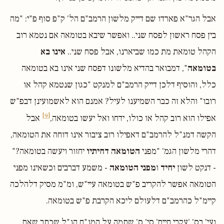
אבל הגר"א פארדו שם דייק מלשון הרמב"ם הל' ק"פ סוף פ"י: "מה
בין פסח ראשון לפסח שני.. ואפשר שיבא בטומאה אם נטמא רוב
הקהל טומאת מת כמו שביארנו, אבל פסח שני..
אינו בא
בטומאה
", דמבואר בהדיא מלשונו דפסח שני אינו בא בטומאה
כלל, והוסיף דלכן דייק הרמב"ם למנקט "כגון שנטמא קהל או
רובו" והלא זה כבר השמיענו לעיל? אמנם הוא לאשמועינן דבפ"ש
[9]
אפילו הוא רוב קהל או כולו, ידחו ואל יעשו בטומאה,
אבל
הקשה דמנ"ל להרמב"ם דאפילו רוב ציבור אינו דוחה את הטומאה,
דהרי מלשון הגמ' "מפני
הטומאה דחיתיו
יחזור ויעשה בטומאה?"
- דנקט לשון
יחיד
ו
מפני הטומאה
- משמע דברבים וכשאינו מפני
הטומאה אפשר להקריב פ"ש בטומאה עיי"ש, ומ"מ מסיק דלהלכה
קיימ"ל כהרמב"ם דלעולם ליכא הקרבת פ"ש בטומאה.
ועי' בס' 'עקבי חיים' סי' ס' שתמה על המנ"ח הנ"ל שכתב שאם