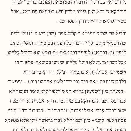
נידחים ואין צבור נדחה ודבר זה
בטומאת המת
בלבד וכו' עכ"ל,
הרי דקאמר דהא דאין ציבור נידחין היינו בטומאת מת דוקא, אבל
בשאר טומאות ודאי נידחין לפסח שני.
והביא שם שכ"כ המבי"ט ב'קרית ספר' (שם) ריש פ"ז וז"ל: רבים
שהיו טמאי מתים וכו' יקריבו הכל הפסח בטומאה .. ומש"ה כתיב
לנפש (במדבר ט,ז) למימר דבטומאת מת דוקא הוא דהיקל עלייהו,
אבל זיבה וצרעת לא היקל עלייהו שיעשו בטומאה,
אלא ידחו
לשני
וכו' עכ"ל, (ולא כהמאירי הנ"ל), הרי קאמר בהדיא
דלהרמב"ם בטומאת זיבה וכו' ידחו לשני אף דהוו רובא, – וממשיך
– דמעתה כיון דשמעינן בהדיא דמאי דקפיד קרא לומר דציבור לא
עבדי פסח שני היינו דוקא בטומאת מת דוקא, אבל אי אידחו מכח
שאר דברים עבדי ואפילו ציבור, א"כ בנדו"ד – כשנבנה ביהמ"ק בין
פסח ראשון לשני – כיון דמאי דלא עבדו בראשון אינו אלא מטעמא
דאונס, אנוס על פי הדיבור שאין לנו מקדש ולא מזבח ולא כהן