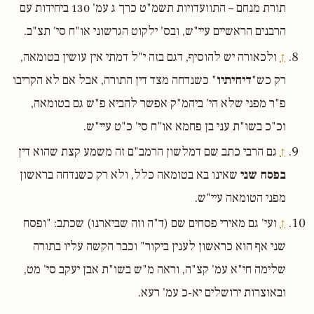
תורת מנחם – התוועדויות תשמ"ט כרך ג עמ' 130 ביחידות עם
הרבנים הראשיים עיי"ש, ובס' ילקוט הגרשוני או"ח סי' תצ"ב.
↑
ולכאורה יש להוסיף, דגם בזה י"ל דמתי אין עושין בטומאה,
רק כש"
דיחיתיו
" כשנדחה מצד דין התורה, אבל אם לא הקריבו
פ"ר מפני שלא הי' ביהמ"ק אפשר להביא פ"ש גם בטומאה,
וכ"כ בשו"ת עני בן פחמא או"ח סי' כ"ט עיי"ש.
↑
גם הרבי כתב שם דמלשון הרמב"ם זה משמע קצת שהוא דין
בפסח שני
שאינו בא בטומאה כלל, ולא רק כשנדחה בראשון
מפני הטומאה עיי"ש.
↑
ועי' גם מאירי פסחים שם (ד"ה וזה שביארנו) שכתב: "ופסח
שני אף הוא כראשון לענין ביקור" וכבר הקשה עליו בתורה
שלימה חי"א עמ' קצ"ה, וראה מ"ש בשו"ת אבן יעקב סי' מט,
ובאוצרות ירושלים יא-כ עמ' רעא.