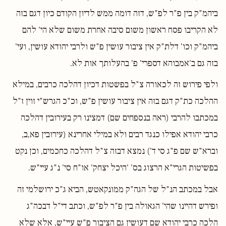
ביהמ"ק בין פ"ר לפ"ש, דזה דומה ממש לדיון הקודם כיון דגם בזה
לא הקריבו פסח ראשון משום סיבה אחרת משום שלא הי' להם
ביהמ"ק וכו' דלת"ק אין ציבור עושין פ"ש ולרבי יהודא עושין, ועי'
בזה גם ב'אמבוהא דספרי' פ' בהעלותך אות לא.
ולפי פירוש זה לכאורה צ"ל בפשטות דכיון דהלכה כרבים, במילא
ההלכה כת"ק דגם בזה אין ציבור עושין פ"ש, וכ"כ הגרש"י זוין ז"ל
במכתבו להרבי (ראה בנספחים שם) דמצינו רק בעירובין דהלכה
כרבי יהודא אפילו כנגד רבים ולא במילי אחרינא (עירובין פא,ב,
וברא"ש שם פ"ג סי ד') נמצא דבזה צ"ל דהלכה כחכמים, וכן נקט
בפשיטות הגרי"א הרצוג בס' 'היכל יצחק' או"ח סי' נ"ג עיי"ש.
אבל במכתב הנ"ל של הגה"ק ממונקאטש, הביא ג"כ ירושלמי זה
ופירש דהיינו שהי' הגאולה בין פ"ר לפ"ש, וכתב די"ל דבכה"ג
הלכה כרבי יהודא שם דעושין גם הציבור פ"ש עיי"ש, אלא שלא