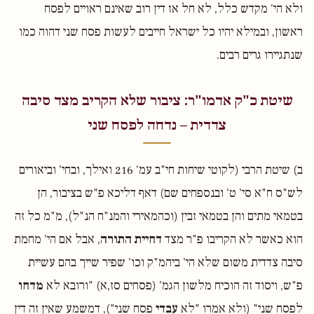
ולא הי' מקדש כלל, לא חל אז דין רוב שאינם ראויים לפסח
ראשון, ובמילא יהיו כל ישראל חייבים לעשות פסח שני דהוה כמו
שנתגיירו גרים רבים.
שיטת כ"ק אדמו"ר: ציבור שלא הקריב מצד סיבה
צדדית – נדחה לפסח שני
ב) שיטת הרבי (לקוטי שיחות חי"ב עמ' 216 ואילך, ובחי' וביאורים
לש"ס ח"א סי' ט' ובנספחים שם) דאף דליכא פ"ש בציבור, הן
בטמאי מתים והן בטמאי זבין (וכהמאירי והמנ"ח הנ"ל), מ"מ כל זה
הוא כאשר לא הקריבו פ"ר מצד
דחיית התורה
, אבל אם הי' מחמת
סיבה צדדית משום שלא הי' ביהמ"ק וכו' שפיר שייך בהם עשיית
פ"ש, ויסוד זה הוכיח מלשון הגמ' (פסחים סז,א) "ורובא לא
מדחו
לפסח שני" (ולא אמרו "לא
עבדי
פסח שני"), דמשמע שאין זה דין