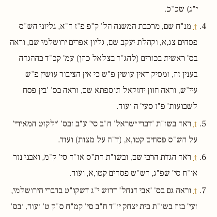
י"ג) שכ"כ.
↑
מנ"ח שם, מרכבת המשנה הל' ק"פ פ"ז ה"א, גליוני הש"ס
פסחים צג,א, וקהלת יעקב שם, גליון אפרים ירושלמי שם, וראה
בס' ראשית בכורים (להג"ר בצלאל כהן) עמ' קכ"ד בההגהה
בענין זה, ומסיק דאין עושין פ"ש כי אין הציבור עושין פ"ש
עיי"ש, וראה חזון יחזקאל תוספתא שם, וראה בס' 'בין פסח
לשבועות' פ"ז סעי' ה ועוד.
↑
ראה בשו"ת 'דברי ישראל' ח"ב סי' ע"ב ובס' 'ילקוט המאירי'
על הש"ס פסחים קטו,א, (ד"ה על מצות) ועוד.
↑
ראה הגדת הרבי שם, ובשו"ת חת"ס או"ח סי' ק"מ, ואבני נזר
או"ח סי' שפ"ג, רש"ש פסחים קטו,א, ועוד.
↑
וראה גם בס' 'אבי הנחל' דרוש י"ג דשקו"ט בדברי הירושלמי,
ועי' בזה בשו"ת בית יצחק יו"ד ח"ב סי' קמ"ח ס"ק ט' ועוד, ובס'