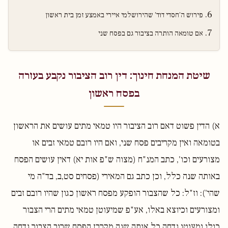
פירוש ה'חסדי דוד' שהירושלמי איירי באמצע זמן בית ראשון
אם טומאה הותרה בציבור גם בפסח שני
שיטת המנחת חינוך: דין רוב הציבור נקבע בעזרה
בפסח ראשון
א) הדין פשוט דאם רוב הציבור היו טמאי מתים עושים את הראשון
בטומאה ואין מקריבים פסח שני, ואם היו רובם טמאי זבים או
מצורעים וכו', כתב המנ"ח (מצוה ש"פ אות יא) דאין עושים הפסח
באותה שנה כלל, וכן כתב גם המאירי (פסחים סט,ב, בד"ה מי
שהי'): וז"ל: כל שהצבור הופקע מפסח ראשון כגון שהיו רובם זבים
ומצורעים וכיוצא באלו, אע"פ שמיעוטן טמאי מתים הרי הצבור
כולו ומעוטו נדחה כל אותה שנה מקרבן הפסח שרוב הצבור נדחה