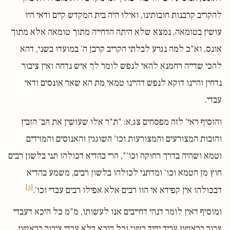
להקריב קרבנות חובותינו, ואילו היה בית המקדש קיים ודאי היו
עושין בטומאה, נמצא שלא היתה הדחייה מתוך טומאה אלא מתוך
אונס, וא"כ למה נגרע לבלתי הקריב קרבן ה' במועדו בשני, דהא
להכי שדייה רחמנא להאי לנפש לומר לך איש נדחה ואין ציבור
נדחין והיינו דוקא לנפש דהיינו טמאי מת הא שאר אונסים ודאי
עבדי.
והוסיף ראי' לזה מפסחים צג,א: "ת"ר אלו שעושין את הב' הזבין
והזבות המצורעים והמצורעות וכו' השוגגין והאנוסים והמזידים
וטמא ושהיה בדרך רחוקה וכו'", הרי בהדיא דכולהו תני בלשון רבים
חוץ מן הטמא וכו' ומדתני לכולהו בלשון רבים, משמע בהדיא
[3]
דבכולהו אין קפידא אי הוו רבים אלא אפילו רבים עבדי וכו'.
ומוסיף דאין לומר דנהי דחייבים אנו לעשותו, מ"מ כל היכא דעבדי
צבור בראשון עביד יחיד בשני וכל היכא דלא עבדי ציבור בראשון