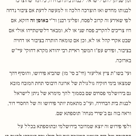
זמן שניתן להם לישראל לבנות בית הבחירה, כלומר שהוצרכו
לבנותו מחדש ואז הוצרכה הלכה זו למעשה לדעת אם ציבור נדחה
לפי שאירע זה קרוב לפסח, ופליגי רבנן ור"י
באופן זה
דוקא, אם
היו צריכים להקריב פסח שני או לא, ומבאר דלשיטתייהו אזלי אם
שבט אקרי קהל או לא, וכן אם טומאה הותרה בציבור או דחויה
בציבור, ופירש עפ"ז המשך ראיית רבי יהודא מקרא דחזקי' עיי"ש
בארוכה.
ועי' בשו"ת ציץ אליעזר (חי"ב סי' מז) שהביא פירושו, והוסיף דהך
שמצאו בימי חזקיה גולגולת של ארונה היבוסי תחת המזבח מובא
גם בירושלמי פסחים שם בסמוך להך מימרא של ניתן לישראל
לבנות בית הבחירה, ועי"כ מתאמת יותר פירושו זה של החסדי דוד,
וראה בזה גם ב'שירי מנחה' תוספתא שם.
ולפי פירוש זה יוצא שמדובר בירושלמי ובתוספתא בכלל על