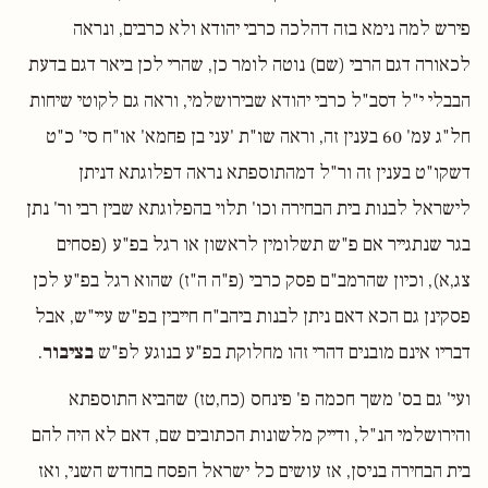
פירש למה נימא בזה דהלכה כרבי יהודא ולא כרבים, ונראה
לכאורה דגם הרבי (שם) נוטה לומר כן, שהרי לכן ביאר דגם בדעת
הבבלי י"ל דסב"ל כרבי יהודא שבירושלמי, וראה גם לקוטי שיחות
חל"ג עמ' 60 בענין זה, וראה שו"ת 'עני בן פחמא' או"ח סי' כ"ט
דשקו"ט בענין זה ור"ל דמהתוספתא נראה דפלוגתא דניתן
לישראל לבנות בית הבחירה וכו' תלוי בהפלוגתא שבין רבי ור' נתן
בגר שנתגייר אם פ"ש תשלומין לראשון או רגל בפ"ע (פסחים
צג,א), וכיון שהרמב"ם פסק כרבי (פ"ה ה"ז) שהוא רגל בפ"ע לכן
פסקינן גם הכא דאם ניתן לבנות ביהב"ח חייבין בפ"ש עיי"ש, אבל
דבריו אינם מובנים דהרי זהו מחלוקת בפ"ע בנוגע לפ"ש
בציבור
.
ועי' גם בס' משך חכמה פ' פינחס (כח,טז) שהביא התוספתא
והירושלמי הנ"ל, ודייק מלשונות הכתובים שם, דאם לא היה להם
בית הבחירה בניסן, אז עושים כל ישראל הפסח בחודש השני, ואז