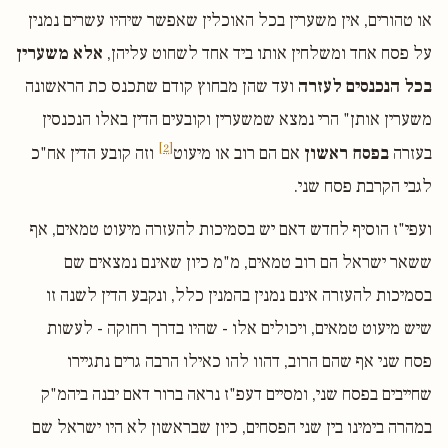
או טהורים, אין משערין בכל האוכלין שאפשר שיהיו עשרים נמנין
על פסח אחד ומשלחין אותו ביד אחד לשחוט עליהן,
אלא משערין
בכל הנכנסים לעזרה
ועד שהן מבחוץ קודם שתכנס כת הראשונה
משערין אותן" הרי נמצא שמשערין וקובעים הדין באלו הנכנסין
[2]
בעזרה
בפסח ראשון
אם הם רוב או מיעוט
וזה קובע הדין אח"כ
לגבי הקרבת פסח שני.
ועפי"ז הוסיף לחדש דאם יש בסמיכות להעזרה מיעוט טמאים, אף
ששאר ישראל הם רוב טמאים, מ"מ כיון שאינם נמצאים שם
בסמיכות להעזרה אינם נמנין בהמנין כלל, ונקבע הדין לשנה זו
שיש מיעוט טמאים, ויכולים אלו - שהיו בדרך רחוקה - לעשות
פסח שני אף שהם הרוב, דהוו להו כאילו הרבה גרים נתגיירו
שחייבים בפסח שני, ומסיים דעפ"ז נראה ברור דאם יבנה ביהמ"ק
במהרה בימינו בין שני הפסחים, כיון שבראשון לא היו ישראל שם