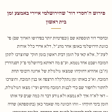
פירוש ה'חסדי דוד' שהירושלמי איירי באמצע זמן
בית ראשון
ובחסדי דוד תוספתא שם (ובפרטיות יותר בפירושו הארוך שם) פי'
כוונת הירושלמי באופן אחר מהנ"ל, דלא איירי כלל אודות
לעת"ל, אלא קאי על הזמן דבית ראשון בזמן חזקי' שהוצרכו לתקן
המזבח ושבט אחד נטמא, וע"פ מה דאיתא בירושלמי פ"ק דסנהדרין
(ה"ב) אההיא דחזקיהו שמצאו גולגולת של ארונה היבוסי תחת
המזבח, וא"כ באותו זמן נתקלקלה הרצפה או בנין המזבח, והוצרכו
לחתור ולחפור שם כדי לבנות המזבח מחדש ועי"ז מצאו הגולגולת,
– דאי לא"ה איך לא נמצא ולא נודע דבר זה כמה שנים עד אותו
הזמן בימי חזקיהו – וזהו הכוונה מה שאמר כאן (בתוספתא) שהיה