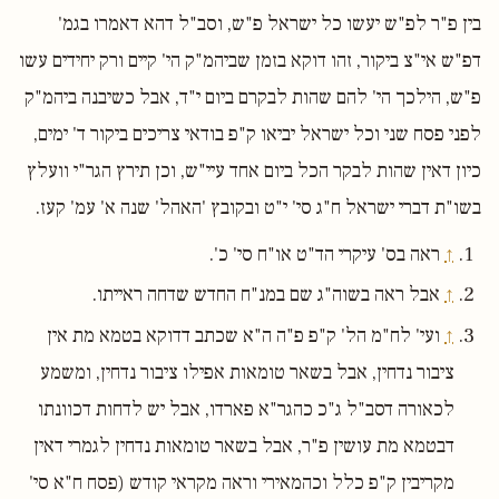
בין פ"ר לפ"ש יעשו כל ישראל פ"ש, וסב"ל דהא דאמרו בגמ'
דפ"ש אי"צ ביקור, זהו דוקא בזמן שביהמ"ק הי' קיים ורק יחידים עשו
פ"ש, הילכך הי' להם שהות לבקרם ביום י"ד, אבל כשיבנה ביהמ"ק
לפני פסח שני וכל ישראל יביאו ק"פ בודאי צריכים ביקור ד' ימים,
כיון דאין שהות לבקר הכל ביום אחד עיי"ש, וכן תירץ הגר"י וועלץ
בשו"ת דברי ישראל ח"ג סי' י"ט ובקובץ 'האהל' שנה א' עמ' קעז.
↑
ראה בס' עיקרי הד"ט או"ח סי' כ'.
↑
אבל ראה בשוה"ג שם במנ"ח החדש שדחה ראייתו.
↑
ועי' לח"מ הל' ק"פ פ"ה ה"א שכתב דדוקא בטמא מת אין
ציבור נדחין, אבל בשאר טומאות אפילו ציבור נדחין, ומשמע
לכאורה דסב"ל ג"כ כהגר"א פארדו, אבל יש לדחות דכוונתו
דבטמא מת עושין פ"ר, אבל בשאר טומאות נדחין לגמרי דאין
מקריבין ק"פ כלל וכהמאירי וראה מקראי קודש (פסח ח"א סי'