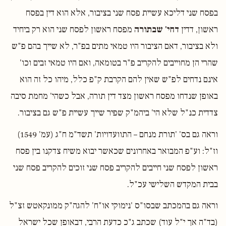
בפסח שני דליכא עשיית פסח שני בציבור, אלא הוא דין בפסח
ראשון, דדין
דחי' שבתורה
מפסח ראשון לפסח שני הוא רק ביחיד
ולא בציבור, דאם הציבור היו טמאי מתים בפ"ר, לא שייך בהם פ"ש
שהרי הן מחוייבים להקריב פ"ר בטומאה, ואם היו טמאי זבים וכו'
אינם נדחים לפ"ש שאין להם הקרבת ק"פ כלל, מיהו כל זה הוא
באופן שנדחו מפסח ראשון מצד דין תורה, אבל כשהי' מחמת סיבה
צדדית כנ"ל שלא הי' ביהמ"ק שפיר שייך עשיית פ"ש גם בציבור.
וראה גם בס' 'תורת מנחם – התוועדויות' תשד"מ ח"ג (עמ' 1549)
וז"ל: וע"פ המבואר באחרונים שכאשר יבוא משיח צדקנו בין פסח
ראשון לפסח שני חייבים להקריב פסח שני זוכים להקריב פסח שני
בבית המקדש השלישי עכ"ל.
וראה גם בהמכתב שבסו"ס 'נימוקי או"ח' להגה"ק ממונקאטש זצ"ל
(בד"ה אך י"ל עוד) שכתב ג"כ כדעת הרבי, דבאופן שכל ישראל