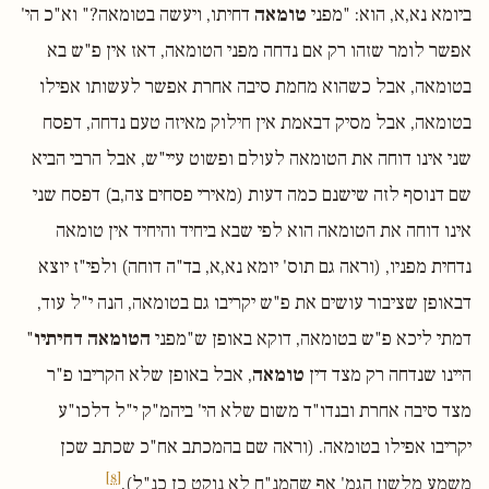
ביומא נא,א, הוא: "מפני
טומאה
דחיתו, ויעשה בטומאה?" וא"כ הי'
אפשר לומר שזהו רק אם נדחה מפני הטומאה, דאז אין פ"ש בא
בטומאה, אבל כשהוא מחמת סיבה אחרת אפשר לעשותו אפילו
בטומאה, אבל מסיק דבאמת אין חילוק מאיזה טעם נדחה, דפסח
שני אינו דוחה את הטומאה לעולם ופשוט עיי"ש, אבל הרבי הביא
שם דנוסף לזה שישנם כמה דעות (מאירי פסחים צה,ב) דפסח שני
אינו דוחה את הטומאה הוא לפי שבא ביחיד והיחיד אין טומאה
נדחית מפניו, (וראה גם תוס' יומא נא,א, בד"ה דוחה) ולפי"ז יוצא
דבאופן שציבור עושים את פ"ש יקריבו גם בטומאה, הנה י"ל עוד,
דמתי ליכא פ"ש בטומאה, דוקא באופן ש"מפני
הטומאה דחיתיו
"
היינו שנדחה רק מצד דין
טומאה
, אבל באופן שלא הקריבו פ"ר
מצד סיבה אחרת ובנדו"ד משום שלא הי' ביהמ"ק י"ל דלכו"ע
יקריבו אפילו בטומאה. (וראה שם בהמכתב אח"כ שכתב שכן
[8]
משמע מלשון הגמ' אף שהמנ"ח לא נוקט כן כנ"ל).