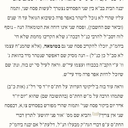
יבנה הבית בב"א בין שני הפסחים נצטרך לעשות פסח שני, ותמה
עליו שהרי לא נוכל ליטהר באפר פרה כשיבוא הגואל עד ח' שנים
(וביאר שם החשבון), ופסח שני אינו דוחה את הטומאה? הנה – נוסף
לזה דסב"ל להרבי כנ"ל דבכה"ג שלא הקריבו מחמת שלא הי'
ביהמ"ק, יוכלו להקריב פסח שני גם
בטומאה
, (אלא שהמנ"ח עצמו
לא סב"ל כן כנ"ל) – הנה מסיק שם דאפשר שנטהר מיד בהזאת ג'
וז' ע"י הקב"ה בכבודו ועצמו עיי"ש. וראה לעיל סי' יט בזה, ונת' שם
שיוכל להיות אפר פרה מיד עיי"ש.
וראה עוד בזה ב'ליקוטי הערות' על חת"ס יו"ד סי' רל"ג (אות כ"ב)
שתמהו הרבה על מ"ש החת"ס (בהתשובה שם) שהוא "יום יו"ד
אייר יום ביקור פסח שני" ותמוה שהרי מפורש בפסחים צו,א, דבפסח
[10]
שני אין צריך?
והביא שם מס' 'אור פני יהושע' לתרץ דברי
החת"ס ע"פ דברי הגה"ק מבעלז הנ"ל, דלעת"ל אם יבנה ביהמ"ק