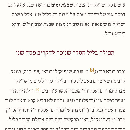
עושים כל ישראל חג המצות
שבעת ימים
בחודש השני, אף על גב
דפסח שני של יחידים נאכל על מצות רק בליל ט"ו, אבל כשכל
ישראל עושים אותו אז עושים חג מצות שבעת ימים עיי"ש, והוא
חידוש גדול.
תפילה בליל הסדר שנזכה להקריב פסח שני
[5]
וכבר הובא בכ"מ,
מ"ש בהגש"פ 'קול יהודא' (עמ' ק"ס) בנוגע
להנוסח שאומרים באכילת כורך בליל הסדר לקיים מ"ש "על
[6]
מצות ומרורים יאכלוהו" שכבר הקשו ע"ז רבים,
דהלא קרא זה
נאמר בפסח שני (בהעלותך ט,יא) ולמה לא הביא קרא הנאמר לגבי
פסח ראשון (בא יב,ח) "ומצות על מרורים יאכלוהו"? ותירץ הגה"ק
מהר"י מבעלז זצ"ל, דאנו מבקשים כעת בעת אכילת הכורך בליל
הסדר שנזכה שעוד השנה יבנה ביהמ"ק בין פסח ראשון לשני, ונזכה