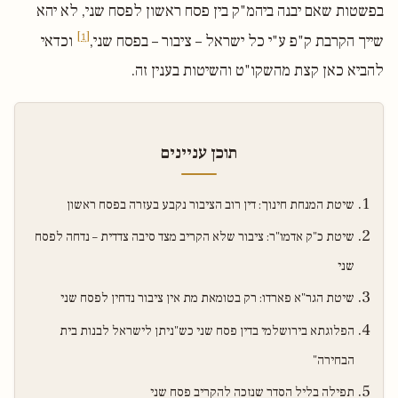
בפשטות שאם יבנה ביהמ"ק בין פסח ראשון לפסח שני, לא יהא
[1]
שייך הקרבת ק"פ ע"י כל ישראל – ציבור – בפסח שני,
וכדאי
להביא כאן קצת מהשקו"ט והשיטות בענין זה.
תוכן עניינים
שיטת המנחת חינוך: דין רוב הציבור נקבע בעזרה בפסח ראשון
שיטת כ"ק אדמו"ר: ציבור שלא הקריב מצד סיבה צדדית – נדחה לפסח
שני
שיטת הגר"א פארדו: רק בטומאת מת אין ציבור נדחין לפסח שני
הפלוגתא בירושלמי בדין פסח שני כש"ניתן לישראל לבנות בית
הבחירה"
תפילה בליל הסדר שנזכה להקריב פסח שני