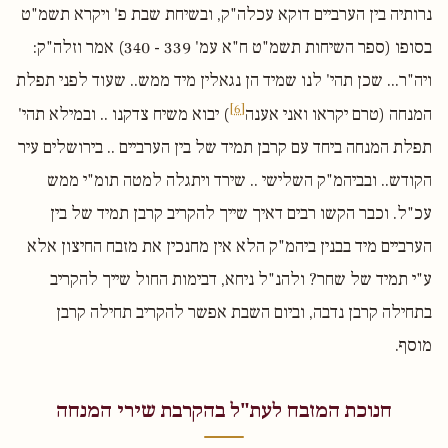
נרותיה בין הערביים דוקא עכלה"ק, ובשיחת שבת פ' ויקרא תשמ"ט
בסופו (ספר השיחות תשמ"ט ח"א עמ' 339 - 340) אמר וזלה"ק:
ויה"ר... שכן תהי' לנו שמיד הן נגאלין מיד ממש.. שעוד לפני תפלת
[6]
המנחה (טרם יקראו ואני אענה
) יבוא משיח צדקנו .. ובמילא תהי'
תפלת המנחה ביחד עם קרבן תמיד של בין הערביים .. בירושלים עיר
הקודש.. ובביהמ"ק השלישי .. שירד ויתגלה למטה תומ"י ממש
עכ"ל. וכבר הקשו רבים דאיך שייך להקריב קרבן תמיד של בין
הערביים מיד בבנין ביהמ"ק הלא אין מחנכין את מזבח החיצון אלא
ע"י תמיד של שחר? ולהנ"ל ניחא, דבימות החול שייך להקריב
בתחילה קרבן נדבה, וביום השבת אפשר להקריב תחילה קרבן
מוסף.
חנוכת המזבח לעת"ל בהקרבת שירי המנחה