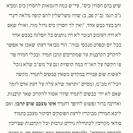
שיש בהם חסרון כיס", עיי"ש כמה דוגמאות לחסרון כיס ומביא
ג"כ הגמ' (ב"ק פב, ב) שהיו משלשלין להם קופה מלאה דינרי
זהב בעד כבש אחד, "ואין לך חסרון כיס גדול מזה, ואולי שאם
לא היה העיכוב הנזכר לא היו נותנים כל הפלגה בכבש אחד
בכל יום ובפרט מנכסי גבוה". הרי מבואר דעתו שאכן אי אפשר
להקריב הקרבנות עד שמקריבים קרבן תמיד. ובכלי חמדה פר'
צו הקשה על האו"ח כמה קושיות וגם על מש"כ שלא נוכל
לעשות שום עבודה במקדש כשאין כבשים לתמיד, מקשה
הכל"ח מכ"מ, ומסיים "ותראה שלא עלה על דעת אדם לומר
שאם לא יהי' כבשים לתמיד שיהי' אסור להקריב שאר קרבנות,
ואדרבה ברור ופשוט להיפך דתמיד
אינו מעכב שום קרבן
, ואם
ליכא תמידין מבוקרין לדעת הפוסקים דביקור מעכב בתמיד
בודאי מקריבין לכתחילה נדרים ונדבות וכל הקרבנות שצריכין