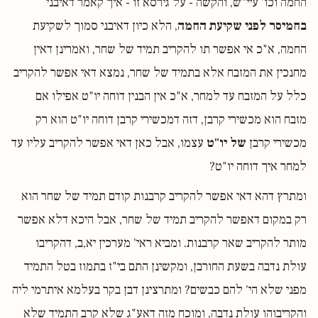
החמה וכו' עיי"ש, והקשה - על גירסא זו - איך קאמר דאיבני
בחמיסר לפני שקיעת החמה
, הלא כיון דאיבני סמוך לשקיעת
החמה, א"כ אי אפשר תו להקריב תמיד של שחר, ואמרינן דאין
מחנכין את המזבח אלא בתמיד של שחר, נמצא דאי אפשר להקריב
כלל על המזבח עד למחר, א"כ אין הבנין דוחה יו"ט אפילו אם
מזבח הוא מכשירי קרבן, דזה דמכשירי קרבן דוחה יו"ט הוא רק
מכשירי קרבן
של יו"ט
עצמו, אבל כאן דאי אפשר להקריב עליו עד
למחר איך דוחה יו"ט?
ומתרץ דהא דאי אפשר להקריב קרבנות קודם תמיד של שחר הוא
רק במקום דאפשר להקריב תמיד של שחר, אבל היכא דלא אפשר
מותר להקריב שאר קרבנות. ומביא ראי' מערכין יא,ב, דהקריבו
עולת נדבה בשעת החורבן, ומקשינן התם בי"ז בתמוז בטל התמיד
מפני שלא הי' להם כבשים? ומתרצינן דבן בקר בעלמא איתרמי ליה
והקריבוהו עולת נדבה, ומוכח מזה דאע"ג שלא קרב התמיד שלא