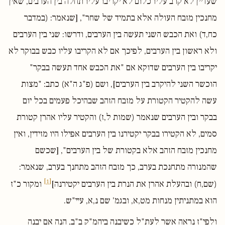
שעדיין לא קרב עליו כלום לא יקריבו עליו תחלה בין הערבים, שאין
מחנכין מזבח העולה אלא בתמיד של שחר", [שנאמר: (במדבר
כח,ד) ואת הכבש השני תעשה בין הערבים, ודרשו: שני בין הערבים
ולא ראשון בין הערבים, לפיכך אם לא הקריבו עליו כבש בבוקר לא
יקריבו בין הערבים שדוקא אם "את הכבש אחד תעשה בבקר"
הוכשר השני להיקרב בין הערבים], ושם (פ"ג ה"א) כתב: "מצות
עשה להקטיר הקטורת על מזבח הזהב שבהיכל פעמים בכל יום
בבקר ובין הערבים שנאמר (שמות ל,ז) והקטיר עליו אהרן קטורת
סמים, לא הקטירו בבקר יקטירנו בין הערבים אפילו היו מזידין, ואין
מחנכין מזבח הזהב אלא בקטורת של בין הערבים", [שכשם
שהמנורה מתחנכת בערב, כך מזבח הזהב מתחנך בערב, שנאמר:
[1]
(שם,ח) ובהעלת אהרן את הנרת בין הערבים יקטירנה]
ומקור כ"ז
הוא במתניתין מנחות מט,א, ובגמ' שם נ,א, עיי"ש.
ולפי"ז נראה אשר לעת"ל כשיבנה ביהמ"ק ב"ב, הנה אם יבנה