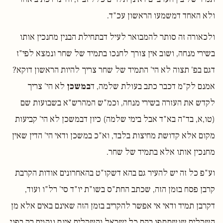
ולא האחד דמשמעו הראשון עכ"ד.
ולכאורה זה סותר להמבואר לעיל דבתחילת הבנין מחנכין אותו
בשירי מנחה, ושוב אין צורך לחנכו בתמיד של שחר ונמצא לפי"ז
דגם בפ' תצוה לא הי' התמיד של שחר צריך להיות הראשון דוקא?
אמנם לק"מ דכבר כתב בעולת שלמה, ד
במשכן
לא הי' צריך
לקדש את העזרה בשירי מנחה, וכמ"ש המהרש"א בשבועות שם
(טו,א, בד"ה בא"ד אבל בימי שלמה) כיון דבמשכן לא הי' קביעות
מקום אלא קדושת מחיצות בלבד, וא"כ במשכן ודאי הי' הדין שאין
מחנכין אותו אלא בתמיד של שחר.
וע"פ כל זה יש להעיר גם בהא דשקו"ט בהאחרונים אודות הקרבת
קרבן פסח בזמן הזה, שכתב החת"ס בשו"ת יו"ד סי' רל"ו ועוד,
דקרבן תמיד ודאי אי אפשר להקריב בזמן הזה שאינם באים אלא מן
השקלים שנשתתפו בהם כל ישראל והשקלים אינם נוהגים רק בפני