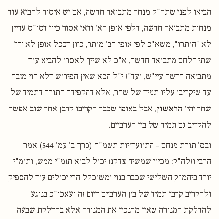
הביאו לפני שתה"ל מנחה מתבואה חדשה, אם יש איסור להביא עוד
מנחות מתבואה חדשה, דלפי אופן הא' ודאי אסור כיון דסו"ס עדיין
לא "הותרו", משא"כ לפי אופן הב' מותר, כיון דבכל אופן לא יהי'
שתי הלחם מתבואה חדשה, א"כ לא שייך לאסרו להביא עוד
מתבואה חדשה עיי"ש, ועד"ז י"ל הכא שאין הפירוש דלא הוי מזבח
עד שיקריבו עליו תמיד של שחר, אלא דהקפידה התורה דתמיד של
שחר יהי'
הראשון
, אבל באופן שכבר הקריבו קרבן אחר שוב אפשר
להקריב גם תמיד של בין הערביים.
ובס' תורת מנחם – התוועדויות תשמ"ח (כרך ב' עמ' 544) אמר
הרבי וזלה"ק: מכיון שמשיח צדקנו יכול לבוא תומ"י ממש, ותומ"י
יורד ביהמ"ק השלישי שכבר בנוי ומשוכלל הרי יכולים עוד להספיק
ולהקריב קרבן תמיד של בין הערביים דיום זה ועאכו"כ בנוגע
להדלקת המנורה שאין מחנכין את המנורה אלא בהדלקת שבעה