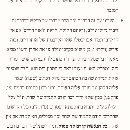
ולהנ"ל ניחא, כיון דבדאי אפשר יכולים להקריב קרבן אחר על
המזבח.
↑
העירני על זה הרה"ח וכו' הרב מרדכי שי' פרקש דבדבר זה
דיברו גדולי עולם, ודעתם חלוקה. לדעת ה'אור החיים' אם אין
לו קרבן תמיד אכן יבטלו שאר הקרבנות של אותו היום. ובזה
פירש (ויקרא ו, ב) מש"כ בקרבן עולה צו את אהרן ורש"י מביא
מאמר רבי שמעון ביותר צריך הכתוב לזרז במקום שיש חסרון
כיס, ומפרש האו"ח "עוד נראה כי חסרון כיס הוא, לצד שמצות
עולת תמיד עשה בה הכתוב דבר גדול דכתיב (שם,ה) ובער
עליה הכהן וגו' וערך עליה העולה, ותנו רבנן בתורת כהנים (צו,
פרק ב,י) מנין שלא יהיה דבר קודם לתמיד של שחר, ת"ל עלי'
העולה, ע"כ. ותניא בתוספתא דפסחים (פ"ד,ה"ב) כל הקדשים
שהקריבן קודם לתמיד של שחר וכו' פסולים, הא למדת אם אין
עולה
כל הנעשה קודם לה פסול
, ומזה ישתלשלו דברים רבים