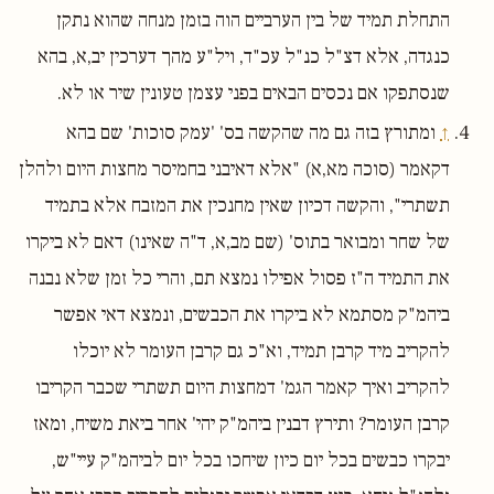
התחלת תמיד של בין הערביים הוה בזמן מנחה שהוא נתקן
כנגדה, אלא דצ"ל כנ"ל עכ"ד, ויל"ע מהך דערכין יב,א, בהא
שנסתפקו אם נכסים הבאים בפני עצמן טעונין שיר או לא.
↑
ומתורץ בזה גם מה שהקשה בס' 'עמק סוכות' שם בהא
דקאמר (סוכה מא,א) "אלא דאיבני בחמיסר מחצות היום ולהלן
תשתרי", והקשה דכיון שאין מחנכין את המזבח אלא בתמיד
של שחר ומבואר בתוס' (שם מב,א, ד"ה שאינו) דאם לא ביקרו
את התמיד ה"ז פסול אפילו נמצא תם, והרי כל זמן שלא נבנה
ביהמ"ק מסתמא לא ביקרו את הכבשים, ונמצא דאי אפשר
להקריב מיד קרבן תמיד, וא"כ גם קרבן העומר לא יוכלו
להקריב ואיך קאמר הגמ' דמחצות היום תשתרי שכבר הקריבו
קרבן העומר? ותירץ דבנין ביהמ"ק יהי' אחר ביאת משיח, ומאז
יבקרו כבשים בכל יום כיון שיחכו בכל יום לביהמ"ק עיי"ש,