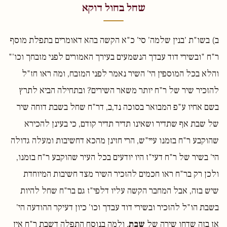
שחל בחול דוקא
ב) בשו"ת 'בנין שלמה' סי' כ"א הקשה בהא דאומרים בתפלת מוסף
ר"ח "ובשירי דוד עבדך הנשמעים בעירך האמורים לפני מזבחך וכו'"
והלא בכל המוספין הי' השיר נאמר לפני המזבח, ומה ראו חז"ל
להזכיר שיר של ר"ח יותר משאר השירים? ובתחילה הביא לתרץ
בשם אחיו ע"פ המבואר בסוכה נד,ב, דר"ח שחל בשבת דוחה שיר
של שבת אף שתדיר ושאינו תדיר תדיר קודם, כי בעינן להכירא
שהוקבע ר"ח בזמנו עיי"ש, הרי חזינן מהכא דחשיבות ומעלה גדולה
הי' בשיר של ר"ח דעי"ז היו יודעים בכל העיר שהוקבע ר"ח בזמנו,
ולכן רק בר"ח ראו חכמים להזכיר השיר מצד חשיבות המיוחדת
שיש בזה, אבל המחבר הקשה עליו דלפי"ז גם בר"ח שחל להיות
בשבת הו"ל להזכיר ובשירי דוד עבדך וכו' כיון דעיקר ההודעה הי'
אז בזה שדחו שירה של
שבת
, ולמה בנוסח התפלה דשבת ר"ח אין