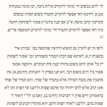
הי' להם כבשים הי' מותר להקריב עולת נדבה, וכן מוכח במנחות
מט,א, דהיכא דאי אפשר להקריב התמיד משום חסרון כבשים
מקריבין קרבן מוסף, א"כ אם יבנה ביהמ"ק סמוך לשקיעת החמה
כיון דאי אפשר להקריב התמיד יהי' מותר להקריב המוספין עיי"ש.
[4]
ולפי זה יש לתרץ גם קושיא הידועה שהקשה בס' 'גבורת ארי'
בתענית יז,א, דאיתא שם דכהן המכיר משמרתו וכו' אסור לשתות
יין כל אותו היום משום מהרה יבנה בית המקדש, והקשה אמאי
אסור כל היום משום הכי, הא תנן בפרק ד' דמנחות (דף מט,א) אין
מחנכין את מזבח העולה אלא בתמיד של שחר, והא תמיד של שחר
אינו קרב אלא לרבי יהודה עד ארבע שעות ולרבנן עד חצות ותו לא
כדאמרינן ריש פרק ד' דברכות (דף כו,ב), ואם כן לר"י לאחר ד'
שעות ביום, ולרבנן לאחר חצות היום, יהא מותרין הכהנים לשתות