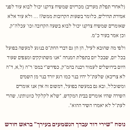
(לאחרי תפלת מעריב) מכריזים שמשיח צדקנו יכול לבוא עוד לפני
אמירת תהילים, כלומר בשעות הקרובות ממש?! … ולא עוד אלא
שאומרים שמשיח צדקנו יכול לבוא בשעה הקרובה וכו' עכלה"ק,
וכן אמר בעוד כ"מ.
ולפי מה שהובא לעיל, הן הן גם דברי החת"ס בנוגע למעשה בפועל
בכל יום, שבכל יום בתפלת המנחה "אנו משתוקקים ומצפים שעוד
היום בירושלים לעמוד ויבנה בהמ"ק, כפירש"י במס' ר"ה (ל,א, ד"ה
לא צריכא) שלעת"ל יהיו בנוי כמו רגע יורד בנוי מן השמים
ומשוכלל, ובא גם במעשה בפועל, דמשום זה אין אנו אומרים
השירה שהיו אומרים בבית המקדש, "שלא לקלקל כוונותינו, שהרי
לעת"ל לא יאמרו השיר ההוא".
נוסח "שירי דוד עבדך הנשמעים בעירך" בראש חודש