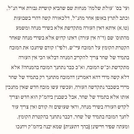
ועי' בס' 'עולת שלמה' מנחות שם שהביא קושיית גבורת ארי הנ"ל,
וכתב לתרץ באופן אחר מהנ"ל, דלכאורה קשה דהרי בשבועות
(טו,א) איתא דאין העזרה מתקדשת אלא בשירי מנחה ומשמע
מהתוס' שם (ד"ה אין עזרה) דאינו קדוש אלא בשירי מנחה שאחר
הקטרת הקומץ על המזבח עיי"ש, ולפי"ז קודם שיחנכו את המזבח
בתמיד של שחר צריך להקריב המנחה דבלאו הכי אין העזרה
מתקדשת וכ"ש המזבח, וא"כ כבר נתחנך המזבח בהמנחה? אלא
דלא קשה מידי דהא דאמרינן דהמזבח מתחנך רק בתמיד של שחר
מיירי בשכבר נתקדשה העזרה, ועכשיו עשו מזבח חדש שאין מחנכין
אותו אלא בתמיד של שחר, אבל כשבנין ביהמ"ק הוא חדש וצריך
לקדש העזרה בשירי מנחה, ודאי שעושים זה קודם ואין צריך עוד
לחנך המזבח בתמיד של שחר, דכבר נתחנך בהקטרת הקומץ,
ומעתה שפיר חיישינן [בהך דתענית] שמא יבנה ביהמ"ק ויחנכו