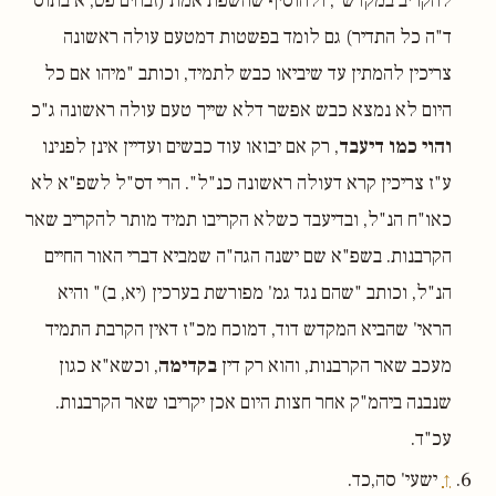
להקריב במקדש", ולהוסיף שהשפת אמת (זבחים פט, א בתוס'
ד"ה כל התדיר) גם לומד בפשטות דמטעם עולה ראשונה
צריכין להמתין עד שיביאו כבש לתמיד, וכותב "מיהו אם כל
היום לא נמצא כבש אפשר דלא שייך טעם עולה ראשונה ג"כ
והוי כמו דיעבד
, רק אם יבואו עוד כבשים ועדיין אינן לפנינו
ע"ז צריכין קרא דעולה ראשונה כנ"ל". הרי דס"ל לשפ"א לא
כאו"ח הנ"ל, ובדיעבד כשלא הקריבו תמיד מותר להקריב שאר
הקרבנות. בשפ"א שם ישנה הגה"ה שמביא דברי האור החיים
הנ"ל, וכותב "שהם נגד גמ' מפורשת בערכין (יא, ב)" והיא
הראי' שהביא המקדש דוד, דמוכח מכ"ז דאין הקרבת התמיד
מעכב שאר הקרבנות, והוא רק דין
בקדימה
, וכשא"א כגון
שנבנה ביהמ"ק אחר חצות היום אכן יקריבו שאר הקרבנות.
עכ"ד.
↑
ישעי' סה,כד.