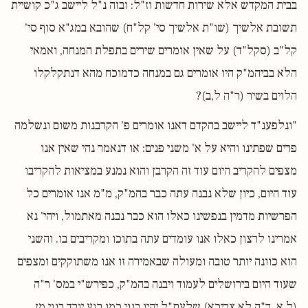
בבית המקדש אלא שירות חדשות וז"ל: ובזה נ"ל ליישב ג"כ קושיית
תשובת אלשיך (שו"ת אלשיך סי' קל"ח) שהובא במג"א סוף סי'
קל"ב (סקל"ד) על שאין אומרים שירים בתפלת המנחה, ואמאי
הלא בביהמ"ק היו אומרים גם במנחה כדמוכח מהא דנתקלקלו
הלוים בשיר (ר"ה ל,ב)?
"ונלפענ"ד ליישב בהקדם דאנו אומרים פ' הקרבנות משום ונשלמה
פרים שפתינו והיא על א' משני פנים: או דנאמר נהי שאין אנו
מצפים להקריב היום עוד זה הקרבן והוא נמנע במציאות להקריבו
עוד היום, כיון שלא נבנה עתה כבר בהמ"ק, מ"מ אנו אומרים כל
הפרשיות מדמין בנפשינו כאלו הוא כבר נבנה מאתמול, ויהי' נא
אמרינו לרצון כאלו אנו עומדים עתה בתוכו ומקריבים בו. והשני
הוא כוונה יותר טובה ומעולה שבאמירה זו אנו משתוקקים ומצפים
שעוד היום בירושלים לעמוד ויבנה בהמ"ק, כפירש"י במס' ר"ה
(ל,א, ד"ה לא צריכא) שלעת"ל יהיו בנוי כמו רגע יורד בנוי מן