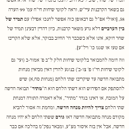
תמיד של שחר, שוב ליכא חיוב לחנכו בתמיד של שחר אלא אפשר
גם בשאר הקרבנות עיי"ש, וראה לקוטי שיחות חי"ח עמ' 99 הערה
58, [ואולי אפ"ל גם דבאופן כזה אפשר לחנכו אפילו עם
תמיד של
בין הערביים
דלא גרע משאר קרבנות, כיון דהדין דבעינן תמיד של
שחר דוקא, אינו אלא כשכבר הי' החיוב בבוקר, אלא שלא הקריבו
אם טעו או שגגו כו' ויל"ע].
וזה דומה להמבואר בלקוטי שיחות חלק ל"ב פ' אמור-ב (ועי' גם
לקוטי שיחות חי"ז פ' צו-ב') בנוגע להדין דאין מביאין מנחות
מתבואה חדשה עד שיקריבו שתי הלחם (מנחות סח,א) שיש
להסתפק אם הפירוש הוא דשתי הלחם הוא ה"
מתיר
" תבואה חדשה
על המזבח, או דאינו בגדר "מתיר", אלא דאמרה התורה דמנחת
שתי הלחם
צריך להיות מנחה חדשה
, ומחמת זה אסור להביא
מקודם מנחה מתבואה חדשה דאז
גורם
ששתי הלחם לא יהיו מנחה
חדשה, אבל אין בזה איסור מצ"ע, ומבאר נפק"מ בהלכה אם כבר