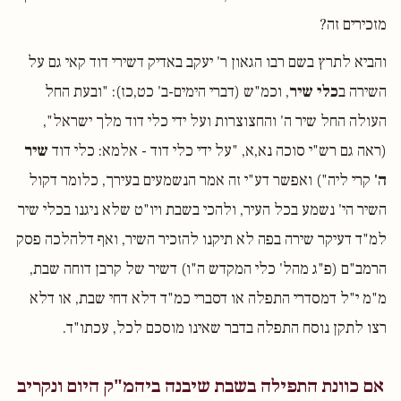
מזכירים זה?
והביא לתרץ בשם רבו הגאון ר' יעקב באדיק דשירי דוד קאי גם על
השירה ב
כלי שיר
, וכמ"ש (דברי הימים-ב' כט,כז): "ובעת החל
העולה החל שיר ה' והחצוצרות ועל ידי כלי דוד מלך ישראל",
(ראה גם רש"י סוכה נא,א, "על ידי כלי דוד - אלמא: כלי דוד
שיר
ה'
קרי ליה") ואפשר דע"י זה אמר הנשמעים בעירך, כלומר דקול
השיר הי' נשמע בכל העיר, ולהכי בשבת ויו"ט שלא ניגנו בכלי שיר
למ"ד דעיקר שירה בפה לא תיקנו להזכיר השיר, ואף דלהלכה פסק
הרמב"ם (פ"ג מהל' כלי המקדש ה"ו) דשיר של קרבן דוחה שבת,
מ"מ י"ל דמסדרי התפלה או דסברי כמ"ד דלא דחי שבת, או דלא
רצו לתקן נוסח התפלה בדבר שאינו מוסכם לכל, עכתו"ד.
אם כוונת התפילה בשבת שיבנה ביהמ"ק היום ונקריב