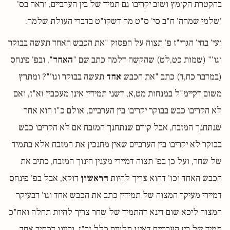
בהקטרת הקומץ ושוב יקריבו גם תמיד של בין הערביים, וראה בס'
'שלמי שמחה' ח"ב סי' ס"ט מה דשקו"ט בדברי העולת שלמה.
ועי' בחי' הגרי"ז פ' תצוה על הפסוק "את הכבש האחד תעשה בבוקר
וגו'" (שמות כט,לט) שהקשה דלמה כתב שם "
האחד
", ובפ' פינחס
(במדבר כח,ד) כתב "את הכבש
אחד
תעשה בבוקר וגו'"? ומתרץ
משום דקיימ"ל במנחות מט,א, דשני תמידין אינן מעכבין זא"ז, ואם
לא הקריבו כבש בבוקר יקריבו בין הערביים, אולם כ"ז הוא אחר
שנתחנך המזבח, אבל קודם שנתחנך המזבח אם לא הקריבו כבש
בבוקר לא יקריבו בין הערביים שאין מחנכין את המזבח אלא בתמיד
של שחר, ועל כן בפ' תצוה דמיירי מענין חינוך המזבח, כתיב את
הכבש האחד וכו' דהוא צריך להיות
הראשון
דוקא, אבל בפ' פינחס
דמיירי מעיקר המצוה של תמידין כתב את הכבש אחד וגו' דבעיקר
המצוה ליכא שום דינא דהתמיד של שחר צריך להיות תחלה ואח"כ
תמיד של בין הערביים דאינן תלויים כלל זב"ז, והיינו דכתיב אחד