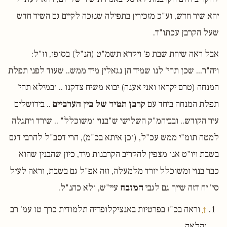
יהא שיר חדש, וע"כ מזכירין בתפילה שנזכה לקיים גם השיר חדש
שעל הקרבן עכתו"ד.
אבל ראה שיחת שבת פ' ויקרא תשמ"ט (הנ"ל) בסופו, וז"ל:
ויה"ר... שכן תהי' לנו שמיד הן נגאלין מיד ממש.. שעוד לפני תפלת
המנחה (טרם יקראו ואני אענה) יבוא משיח צדקנו .. ובמילא תהי'
תפלת המנחה ביחד עם
קרבן תמיד של בין הערביים
.. בירושלים
עיר הקודש.. ובביהמ"ק השלישי ש"בנוי ומשוכלל" .. שירד ויתגלה
למטה תומ"י ממש עכ"ל, (וכן איתא בכ"מ), הרי דסב"ל להרבי דגם
בשבת ויו"ט אנו מצפין להקריב הקרבנות מיד, כיון שהבנין שהוא
כבר בנוי ומשוכלל יורד מלמעלה, וזה אפ"ל גם בשבת, וראה לעיל
סי' יח דזה שייך גם לגבי
המזבח
עיי"ש, ולא כהנ"ל.
↑
וראה בכ"ז בפרטיות באנציקלופדיה תלמודית כרך טז עמ' רב
והלאה.