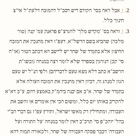
↑
אבל ראה בסי' הקודם דיש דסב"ל דהמזבח דלעת"ל אי"צ
חינוך כלל.
↑
וראה בס' 'מקדש מלך' להגרצ"פ פראנק עמ' קנה (טור
מלכה) שהביא בשם הרשל"א, דעפ"ז דאין מחנכין את המזבח
החיצון אלא בתמיד של שחר יש ליישב הא דכתב הטור (או"ח
סי' קכ) דנוהגין בספרד שלא לומר רצה במנחה (ובשו"ת
הרשב"א כתב דלא מצא טעם לדבריהם) ולפי הנ"ל יש טעם
הגון למנהג זה, דכיון דאין מחנכין את המזבח העולה אלא
בתמיד של שחר, א"כ אם יבנה ביהמ"ק באמצע היום, ע"כ דא"א
להקריב באותו יום כלל, ומשום הכי אין אומרים אז והשב את
העבודה, ומתחילין רק מאשי ישראל, ותירץ עפ"ז גם דברי הב"י
בהל' יוהכ"פ סי' תרכ"ב דאין לומר במנחה 'על התורה ועל
העבודה' דכבר פסקה העבודה של שחר, ולכאורה תמוה דהא