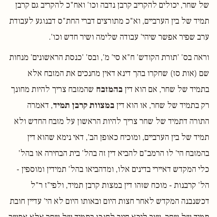
של שחר, יכולים להקריב קרבן נדבה וכו' ואח"כ להקריב גם קרבן
תמיד של בין הערביים, וא"כ מתורצים דברי החת"ס דבנוגע לעבודת
ערב שפיר אפשר שיהי' עבודה שלימה ושיר חדש וכו'.
וראה בס' 'תורת הקודש' ח"א סי' מ', ובס' 'כנסת הראשונים' מנחות
שם (אות סז) שחקרו בהך דינא דאין מחנכים את המזבח אלא
בתמיד של שחר, אם הוא דין
בהמזבח
שהמזבח צריך להיות מחונך
רק בתמיד של שחר, או הוא דין
במצוות קרבן תמיד
, דאמרה
התורה דתמיד של שחר צריך להיות הראשון על מזבח החדש ולא
תמיד של בין הערביים, ומוכיח כאופן הב', דאי נימא שהוא דין
בהמזבח הי' לו הרמב"ם להביא דין זה בהל' בית הבחירה או בהל'
כלי המקדש דאיירי בדינים אלו, ומדהביאו בהל' תמידין ומוספין -
הל' קרבנות - מוכח שזהו דין במצות קרבן תמיד, ולפי"ז ר"ל
דכשנבנה המקדש לאחר חצות היום ובאותו היום לא הי' עדיין חובת