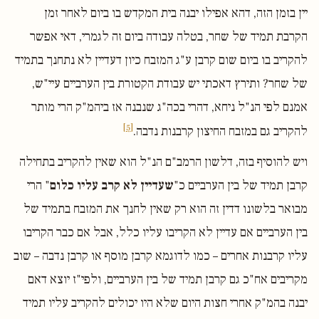
יין בזמן הזה, דהא אפילו יבנה בית המקדש בו ביום לאחר זמן
הקרבת תמיד של שחר, בטלה עבודה ביום זה לגמרי, דאי אפשר
להקריב בו ביום שום קרבן ע"ג המזבח כיון דעדיין לא נתחנך בתמיד
של שחר? ותירץ דאכתי יש עבודת הקטורת בין הערביים עיי"ש,
אמנם לפי הנ"ל ניחא, דהרי בכה"ג שנבנה אז ביהמ"ק הרי מותר
[5]
להקריב גם במזבח החיצון קרבנות נדבה.
ויש להוסיף בזה, דלשון הרמב"ם הנ"ל הוא שאין להקריב בתחילה
קרבן תמיד של בין הערביים כ"
שעדיין לא קרב עליו כלום
" הרי
מבואר בלשונו דדין זה הוא רק שאין לחנך את המזבח בתמיד של
בין הערביים אם עדיין לא הקריבו עליו כלל, אבל אם כבר הקריבו
עליו קרבנות אחרים – כמו לדוגמא קרבן מוסף או קרבן נדבה – שוב
מקריבים אח"כ גם קרבן תמיד של בין הערביים, ולפי"ז יוצא דאם
יבנה בהמ"ק אחרי חצות היום שלא היו יכולים להקריב עליו תמיד