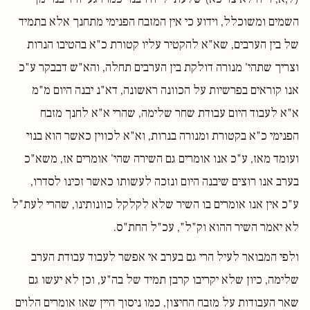
השמים ומשוכלל, וידוע כי אין המזבח הפנימי מתחנך אלא בתמיד
של בין הערבים, שא"א להקטיר עליו קטורת כ"א בהטיבו הנרות
וצריך שתהי' מנורה דולקת בין הערבים תחלה, והא"ש דבבקר ע"כ
אנו קוראים בפרשיות על הכוונה ראשונה, דא"נ יבנה היום מ"מ
א"א לעבוד היום עבודת שחר שלימה, שהרי א"א לחנך מזבח
הפנימי כ"א בקטורת ומנורה בנרות, וא"א לכווין כאשר הוא בנוי
ועומד מאז, ע"כ אנו אומרים גם השירה שהי' אומרים אז, משא"כ
בערב אנו רוצים שיבנה היום ונזכה לעשותו כאשר זכינו לסדרו,
ע"כ אין אנו אומרים בו השיר שלא לקלקל כוונותינו, שהרי לעת"ל
לא יאמר השיר ההוא וק"ל", עכ"ל החת"ס.
ולפי המבואר לעיל הרי גם בערב אי אפשר לעבוד עבודת הערב
שלימה, כיון שלא יקריבו קרבן תמיד של בה"ע, וכן לא יעשו גם
שאר העבודות על מזבח החיצון, כמו ניסוך היין שאז אומרים הלוים