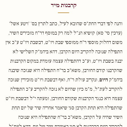
קרבנות מיד
והנה לפי דברי החת"ס שהובא לעיל, כתב לתרץ בס' 'ויטע אשל'
(ערכין סי' סא) קושיא הנ"ל למה רק במוסף דר"ח מזכירים השיר,
משום דחלוק מוספי ר"ח ממוספי שבת ויו"ט, דבשבת ויו"ט ע"כ אין
התפילה שנזכה להקריב היום הקרבן, דהא ביהמ"ק השלישי לא
יבנה בשבת ויו"ט, וע"כ דהתפילה עצמה עומדת במקום הקרבנות
שהקרבנו קודם החורבן, משא"כ בר"ח התפילה היא שנזכה שיבנה
ביהמ"ק
היום
, ונקריב עולת ר"ח, ואף דבשבת ויו"ט מזכירין שנזכה
להקריב לעת"ל, מ"מ כיון שהיום לא נזכה להקריב ע"כ התפילה
עצמה היא כנגד הקרבנות שקודם החורבן, ומעתה י"ל דבשבת ויו"ט
שהתפילה היא תחת הקרבן סגי שיאמר אחריה שיר של יום תחת
השיר שהיה על הקרבן, משא"כ בר"ח שהתפילה היא שנזכה
להקריב היום הקרבנות לא סגי באמירת שיר של יום, דהא לעת"ל