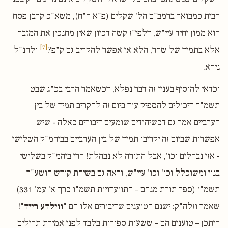
הבית כמבואר ברמב"ם הל' שקלים (פ"א ה"ח), משא"כ קרבן פסח
הוא ממון יחיד עיי"ש, דלפי"ז קשה דכיון שאין מחנכין את המזבח
[7]
אלא בתמיד של שחר, הלא אי אפשר להקריב גם ק"פ?
ולהנ"ל
ניחא.
וכדאי להוסיף בענין זה דבר נפלא, דכשאמר הרבי בכ"ג שבט
תשמ"ח דיכולים להספיק עוד ביום זה להקריב תמיד של בין
הערביים אמר גם דכשיהודים שומעים דיבורים כאלה - שיש
אפשרות שביום זה יקריבו תמיד של בין הערביים בביהמ"ק השלישי
- אזי נבהלים וכו', אבל התורה לא נבהלת! הרי ביהמ"ק בשלישי
בנוי ומשוכלל וכו' וכו' עיי"ש, וראה גם בשיחת קודש הושע"ר
תשמ"ו (ספר תורת מנחם – התוועדויות תשמ"ו כרך א' עמ' 331)
שאמר וזלה"ק: ישנם הטוענים שדיבורים אלו הם "
ווילדע רייד
"!
היתכן – טוענים הם – ששעות ספורות בלבד לפני אמירת תהילים