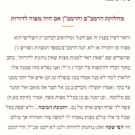
מחלוקת הרמב"ם והרמב"ן אם הוה מצוה לדורות
וראוי לעיין בענין זה אם חינוך ומילואים דביהמ"ק השלישי הוא
מצוה מן התורה או לא, הנה הרמב"ם בספר המצוות (שורש ג')
שהשריש שם "שאין ראוי למנות מצות שאין נוהגות לדורות", כתב
בתוך דבריו להקשות על הבה"ג וז"ל: ואני נפלא מזה שמנה אלו
הלאוין למה לא מנה אמרו במן (בשלח טז,יט) איש אל יותר ממנו
עד בקר, ואמרו יתעלה (דברים ב,ט) אל תצר את מואב ואל תתגר
בם מלחמה.. וכן ימנה גם כן בכלל מצות עשה, אמרו (חוקת כא,ח)
עשה לך שרף ושים אותו על נס..
וחנוכת המזבח
... ולא יספק בעל
שכל כי אלו כולם מצות נאמרו לו למשה צווי ואזהרה אך כולם
היו
לפי שעה
ואינן נוהגות לדורות ולכן לא יימנו עכ"ל, הרי דנקט