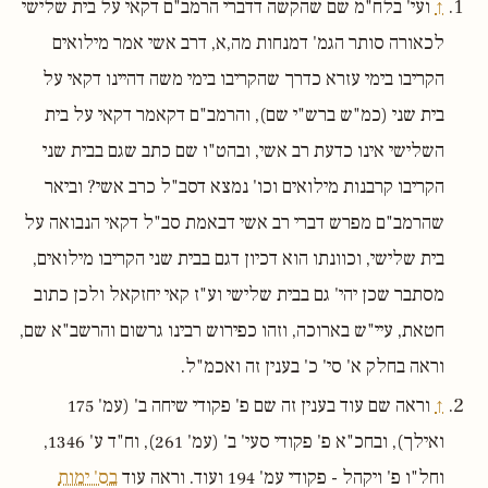
↑
ועי' בלח"מ שם שהקשה דדברי הרמב"ם דקאי על בית שלישי
לכאורה סותר הגמ' דמנחות מה,א, דרב אשי אמר מילואים
הקריבו בימי עזרא כדרך שהקריבו בימי משה דהיינו דקאי על
בית שני (כמ"ש ברש"י שם), והרמב"ם דקאמר דקאי על בית
השלישי אינו כדעת רב אשי, ובהט"ו שם כתב שגם בבית שני
הקריבו קרבנות מילואים וכו' נמצא דסב"ל כרב אשי? וביאר
שהרמב"ם מפרש דברי רב אשי דבאמת סב"ל דקאי הנבואה על
בית שלישי, וכוונתו הוא דכיון דגם בבית שני הקריבו מילואים,
מסתבר שכן יהי' גם בבית שלישי וע"ז קאי יחזקאל ולכן כתוב
חטאת, עיי"ש בארוכה, וזהו כפירוש רבינו גרשום והרשב"א שם,
וראה בחלק א' סי' כ' בענין זה ואכמ"ל.
↑
וראה שם עוד בענין זה שם פ' פקודי שיחה ב' (עמ' 175
ואילך), ובחכ"א פ' פקודי סעי' ב' (עמ' 261), וח"ד ע' 1346,
וחל"ו פ' ויקהל - פקודי עמ' 194 ועוד. וראה עוד
בס' ימות