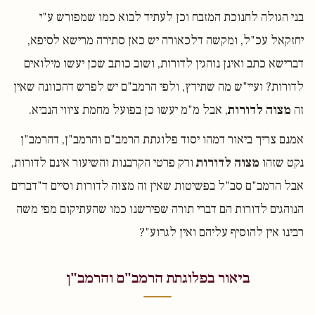
בני הגולה לחנוכת המזבח וכן לעתיד לבוא כמו שמפורש ע"י
יחזקאל עכ"ל, ומקשה דלכאורה יש כאן סתירה מרישא לסיפא,
דברישא כתב ואינן נוהגין לדורות, ושוב כותב שכן יעשו מילואים
לדורות? ועיי"ש מה שתירץ, ולפי הרמב"ם יש לפרש דהכוונה שאין
זה
מצוה לדורות
, אבל מ"מ יעשו כן בפועל מחמת ציווי הנביא.
אמנם צריך ביאור דמהו יסוד פלוגתת הרמב"ם והרמב"ן, דהרמב"ן
נקט שזהו
מצוה לדורות
ורק פרטי הקרבנות והשיעור אינם לדורות,
אבל הרמב"ם סב"ל בפשיטות שאין זה מצוה לדורות וסיים ד"דברים
הנוהגים לדורות הם דברי תורה שפירשנו כמו שהעתיקום מפי משה
רבינו אין להוסיף עליהם ואין לגרוע"?
ביאור בפלוגתת הרמב"ם והרמב"ן