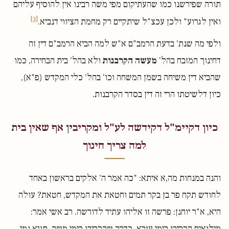
תורה שפירשנו כמו שהעתיקום מפי משה רבינו אין להוסיף עליהם
[3]
ואין לגרוע" ולכן עכצ"ל שיתקיים רק מחמת הציווי דנביא.
ולפי מה שנת' בדעת הרמב"ם א"ש למה הביא הרמב"ם דין זה
דחינוך המזבח בהל'
מעשה הקרבנות
ולא בהל' בית הבחירה, כמו
שהביא דין משיחה בשמן המשחה וכו' בהל' כלי המקדש (פ"א),
כיון דלשיטתו הרי זה דין בסדר הקרבנות.
כיון דקיימ"ל דקידשה לע"ל ומקריבין אף שאין בית
למה צריך חינוך
והנה במנחות מה,א איתא: "כה אמר ה' אלקים בראשון באחד
לחודש תקח פר בן בקר תמים וחטאת את המקדש, חטאת? עולה
היא, א"ר יוחנן: פרשה זו אליהו עתיד לדורשה. רב אשי אמר:
מילואים הקריבו בימי עזרא, כדרך שהקריבו בימי משה. תניא נמי