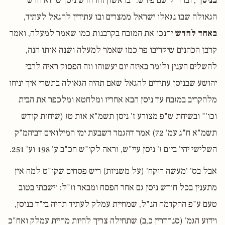
בניסן
", וברד"ק שם פירש: "בראשון זהו חדש ניסן שהוא חדש
הגאולה שבו נגאלו ישראל ממצרים ובו עתידין להגאל לעתיד,
באחד לחדש
יחנכו את המזבח בקרבנות כמו שאמר למעלה, ואמר
קרבן הכהנים שיקריבו פר כמו שאמר למעלה ושנה אותו הנה,
להשלים הענין ולומר באיזה יום יעשוהו וזה הפסוק ראיה לרבי
יהושע שבניסן עתידים להגאל שאם תהיה הגאולה בתשרי איך יניחו
מלהקריב במזבח עד ניסן הבא אחריו ומלחטא ומלכפר את הבית
וכו'" ובשיחת ש"פ מצורע ז' ניסן תשמ"א אות טז (שיחות קודש
תשמ"א ח"ג עמ' 72) אמר דהגמר דשבעת ימי המילואים דביהמ"ק
השלישי יהי' ביום ז' ניסן עיי"ש, וראה לקו"ש חכ"ב ע' 198 וע' 251.
אבל בס' 'מעשה רוקח' (על משניות) ריש פסחים שקו"ט למה אין
מתענין בכל חודש ניסן גם אחר הפסח ומבאר וז"ל: וישבתי בטוב
טעם ע"פ ההקדמה הנ"ל, שמחיית עמלק לעתיד תהיה בי"ד בניסן,
וידוע הגמ' (סנהדרין כ,ב) שתחילה צריך להיות מחיית עמלק ואח"כ