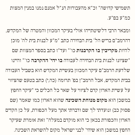
תשמישי קדושה" וכ"א מהעבודות הנ"ל אמנם נמנו במנין המצות
כמ"ע בפ"ע.
ומבאר הרבי דלשיטתייהו אזלי בעיקר המכוון והמטרה של המקדש,
דהרמב"ם בריש הל' בית הבחירה כתב "מ"ע לבנות בית לה' מוכן
להיות
מקריבין בו הקרבנות
כו'" ועד"ז כתב בספר המצוות שם
"שציונו לבנות בית הבחירה לעבודה
בו יהי' ההקרבה
כו'" והיינו
שלדעת הרמב"ם עיקר המכוון בעשיית המקדש הוא בשביל העבודה
בבית המקדש, אבל הרמב"ן בפ' תרומה (כה,י) כתב בטעם שהציווי
על עשיית הארון קדם לציווי על שאר כל הכלים כי "עיקר החפץ
במשכן הוא
מקום מנוחת השכינה
שהוא הארון כמו שאמר (שם
פסוק כב) ונועדתי לך שם ודברתי אתך מעל הכפורת, על כן הקדים
הארון והכפורת בכאן כי הוא מוקדם במעלה" זאת אומרת שעיקר
החפץ במשכן הוא שיהי' לבני ישראל מקום להשראת השכינה.