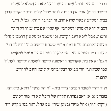
הבחירה שהוא מבטל עשה זה ועובר על לאו זה (שלא להעלות
קדשים בחוץ) אבל אין הכוונה לומר שיהי' עלינו חיוב להקריב קרבן
בבית המקדש עכשיו שהוא חרב, זה דבר ברור הוא, עכ"ל. היינו
דסב"ל דהא דאמרינן דמקריבין אף שאין שם בית שזהו רק היתר
ורשות, אבל ליכא חיוב הקרבה, וכן משמע גם מלשון הרמב"ם (הל'
מעשה הקרבנות פי"ט הט"ו): "מי ששחט קדשים בזה"ז והעלה חוץ
לעזרה חייב מפני שהוא ראוי ליקרב בפנים שהרי
מותר להקריב
אעפ"י שאין בית שקדושה הראשונה קדשה לשעתה וקדשה לעת"ל
כמו שביארנו" הרי מבואר דבלי ביהמ"ק ליכא
חיוב
להקריב
קרבנות.
ועוד דהרי למזבח הפנימי צריך בית – "אוהל מועד" דוקא, כדאיתא
בזבחים (מ,א) דאם נפחתה תקרה של היכל לא הי' מזה דכתיב
(ויקרא ד,יח) אהל מועד ובעינן שיהי' שם אהל, ראה בס' מקדש דוד