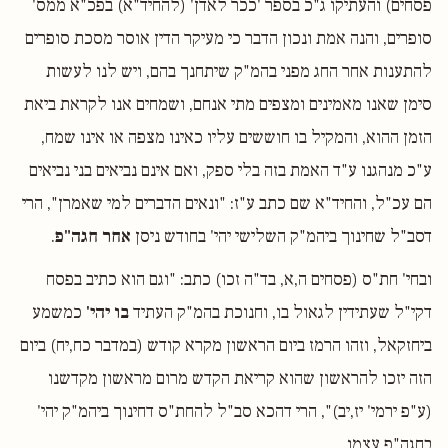
פסחים) והעתיקו ג"כ בספר 'ככר לאדן' (להחיד"א) בפכ"א ממס'
סופרים, והנה אמת ונכון הדבר כי מעיקר הדין אוסר מסכת סופרים
להתענות אחר החג מפני בהמ"ק שיתחנך בהם, ויש לנו לעשות
סימן שאנו מאמינים ומצפים מתי אנחם, ושמחים אנו לקראת ביאת
הזמן ההוא, והמקיל בו חוששים עליו כאינו מצפה או אינו שמח,
ע"כ מנהגנו ע"ד האמת בזה בלי ספק, ואם אינם נביאים בני נביאים
הם עכ"ל, והחיד"א שם כתב ע"ז: "ונאים הדברים למי שאמרן", הרי
דסב"ל שחינוך ביהמ"ק השלישי יהי' בחודש ניסן
אחר חגה"פ
.
ובחי' חת"ס (פסחים ה,א, בד"ה זכו) כתב: "וגם הוא כתיב בפסח
דקי"ל שעתידין לגאול בו, וחנוכת בהמ"ק העתיד
בו יהי'
כמשמע
ביחזקאל, וזהו הרמז ביום הראשון מקרא קודש (במדבר כח,יח) ביום
הזה יזכו להראשון שהוא קריאת הקדש מרום מראשון מקדשנו
(ע"פ ירמי' יז,יב)", הרי דהכא סב"ל להחת"ס דחינוך ביהמ"ק יהי'
בחגה"פ עצמו.