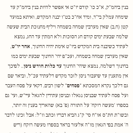
בנין ביהמ"ק, א"כ כו' קודם יו"ט אי אפשר להיות בנין ביהמ"ק עד
שימחה עמלק בי"ד, ומיד אח"כ בט"ו יבנה המקדש, ואיתא במועד
קטן (ח,ב) שאין מערבין שמחה בשמחה ויליף מחנוכת הבית שעשה
שלמה שבעת ימים קודם חג הסוכות ולא המתין עד החג, נמצא
לעתיד כשיבנה בית המקדש ביו"ט אימת יהיה החינוך,
אחר יו"ט
,
שאין מערבין שמחה בשמחה, ועכ"פ יהי' החינוך שבעת ימים כמו
בחינוך דשלמה, נמצא שיהי' החינוך
עד כלות חודש ניסן
.. לפיכך
אין מתענין עד שיעבור ניסן לזכר מקדש דלעתיד עכ"ל, וביאר שם
גם דלכך נקרא המסכתא "
פסחים
" לשון רבים, דקאי על פסח העבר
ועל פסח לעתיד שבניסן נגאלו ובניסן עתידין להגאל עיי"ש, ועי' גם
בספרו 'מעשה רוקח' על התורה (פ' בא) שהאריך בענין זה יותר,
ובשו"ת חת"ס או"ח סי' ק"ג הביא דבריו וכתב וז"ל: אבל זכינו לדבר
ה' אמת בפי הגאון מו"ה אלעזר בראד בספרו מעשה רוקח (ריש