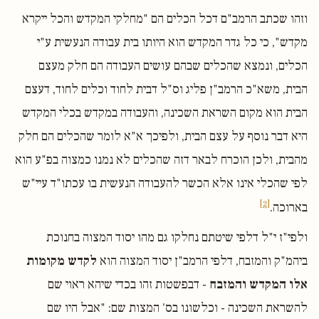
וזהו שכתב הרמב"ם דכל הכלים הם "מחלקי המקדש והכל ייקרא
מקדש", כי כל גדר המקדש הוא היותו בית עבודה הנעשית ע"י
הכלים, ונמצא שהכלים שבהם עושים העבודה הם חלק מעצם
הבית, משא"כ הרמב"ן פליג וס"ל דבית לחוד וכלים לחוד, דעצם
הבית הוא מקום השראת השכינה, והעבודה במקדש בכלי המקדש
היא דבר נוסף על עצם הבית, ולפיכך א"א לומר שהכלים הם חלק
מהבית, ולכן הוכרח לבאר דזה שהכלים לא נמנו כמצוה בפ"ע הוא
לפי שהכלי אינו אלא הכשר להעבודה הנעשית בו עכתו"ד עיי"ש
[2]
בארוכה.
ולפי"ז י"ל דלפי שיטתם נחלקו גם מהו יסוד המצוה בחנוכת
ביהמ"ק והמזבח, דלפי הרמב"ן יסוד המצוה הוא
לקדש מקומות
אלו המקדש והמזבח
- דבפשטות זהו בכדי שיהא ראוי שם
להשראת השכינה - וכלשונו בס' המצות שם: "אבל היו שם