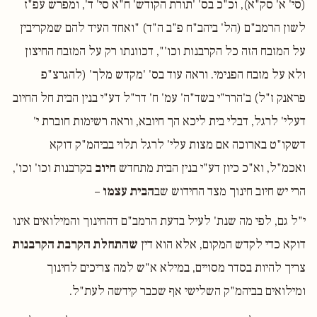
(סי' א' סק"א), וכ"כ בס' 'תורת הקודש' ח"א סי' ד', ומפרש עפ"ז
לשון הרמב"ם (הל' ביהב"ח פ"ב ה"ד) "ואחד העיד להם שמקריבין
על המזבח הזה כל הקרבנות וכו'", דכוונתו רק על המזבח החיצון
ולא על מזבח הפנימי. וראה עוד בס' 'מקדש מלך' (להגרצ"פ
פראנק ז"ל) ב'הרר"י בשד"ה' עמ' ח' דר"ל דע"י בנין הבית חל החיוב
דעלי' לרגל, דבלי בית ליכא הך חיובא, וראה רשימות חוברת י'
דשקו"ט בארוכה אם מצות עלי' לרגל תלוי בביהמ"ק דוקא
ואכמ"ל, וא"כ כיון דע"י בנין הבית מתחדש
חיוב
בקרבנות וכו' וכו',
הרי יש חיוב חינוך מצד החידוש שב
הבית עצמו
–
י"ל גם, לפי מה שנת' לעיל בדעת הרמב"ם דהחינוך והמילואים אינו
דוקא כדי לקדש המקום, אלא הוא דין
שהתחלת הקרבת הקרבנות
צריך להיות בסדר מסויים, במילא א"ש למה צריכים לחינוך
ומילואים בביהמ"ק השלישי אף שכבר קידשה לעת"ל.