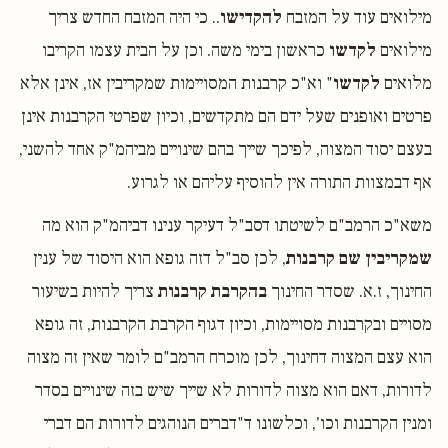
מילואים עוד על המזבח
להקדישו
.. כי היה המזבח החדש צריך
מילואים
לקדשו
כראשון בימי משה. וכן על הבית עצמו הקריבו
מלואים
לקדשו
" וא"כ קרבנות המסויימות שמקריבין אז, אינן אלא
פרטים ואופנים שעל ידם הם מתקדשים, וכיון שפרטי הקרבנות אינן
בעצם יסוד המצוה, לפיכך שייך בהם שינויים מביהמ"ק אחד להשני,
אף דבמצוות התורה אין להוסיף עליהם או לגרוע.
משא"כ הרמב"ם לשיטתו דסב"ל דעיקר ענינו דביהמ"ק הוא מה
שמקריבין שם קרבנות
, לכן סב"ל דזה גופא הוא היסוד של ענין
החינוך, ז.א. שסדר החינוך
בהקרבת קרבנות
צריך להיות בשיעור
מסויים ובקרבנות מסויימות, וכיון דגוף הקרבת הקרבנות, זה גופא
הוא עצם המצוה דחינוך, לכן מוכרח הרמב"ם לומר שאין זה מצוה
לדורות, דאם הוא מצוה לדורות לא שייך שיש בזה שינויים בסדר
ומנין הקרבנות וכו', וכלשונו ד"דברים הנוהגים לדורות הם דברי