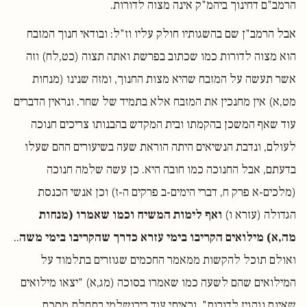
הרמב"ם דחינוך ביהמ"ק אינה מצוה לדורות.
אבל הרמב"ן שם בהשגותיו חולק עליו וז"ל: ובודאי חנוך המזבח
הוא מצוה לדורות כמו שכתוב בפרשת ואתה תצוה (כט,לח) וזה
אשר תעשה על המזבח שהיא מצות החנוך, ומזה שנינו (מנחות
מט,א) אין מחנכין את המזבח אלא בתמיד של שחר. ונראין הדברים
עוד שאף המשכן בהקמתו ובית המקדש בהבנותו צריכים חנוכה
לעולם, ונדבת הנשיאים היתה הוראת שעה בשיעורים ההם שעלו
בדעתם, אבל החנוכה כמו חובה היא. כן עשה שלמה חנוכה
(מלכים-א פרק ח, דברי הימים-ב פרקים ה-ז) וכן אנשי הכנסת
הגדולה (עזרא ו)
ואף לימות המשיח וכמו שאמרו (מנחות
מה,א) מילואים הקריבו בימי עזרא כדרך שהקריבו בימי משה
..
ואולם תוכל להקשות ממאמר החכמים שגוזרים בתלמוד על
המילואים שהם לשעה כמו שאמרו בסוכה (מג,א) "יצאו מילואים
שאינם נוהגין לדורות". וראיתי עוד בירושלמי בתחלת מסכת