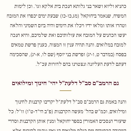
כהניא וליוא ושאר בני גלותא חנכת בית אלקא וגו'. וכן לימות
המשיח, שנאמר ביחזקאל (מג,כו-כז) שבעת ימים יכפרו את המזבח
וטהרו אותו ומלאו ידיו ויכלו את הימים והיה ביום השמיני והלאה
יעשו הכהנים על המזבח את עולותיכם ואת שלמיכם, והיא חנכה
למזבח במלואים. והנה תהיה ענין זו המצוה, כענין פרשת טמאים
בפסח (במדבר ט, ו-יג) ופרשת בני יוסף (שם לו, א-יג), שהסכימה
דעתם לדעת העליונה ונצטוינו בהם לדורות עכ"ל.
גם הרמב"ם סב"ל דלעת"ל יהי' חינוך ומילואים
והנה באמת גם הרמב"ם סב"ל דלעת"ל יקריבו קרבנות לחינוך
ומילואים, וכמ"ש בהל' מעשה הקרבנות (פ"ב הי"ד-ט"ו) וז"ל: כל
שיעורי הנסכים האמורין בספר יחזקאל ומנין אותן הקרבנות וסדרי
העבודה הכתובים שם כולם מלואים הן ואין נוהגין לדורות אלא