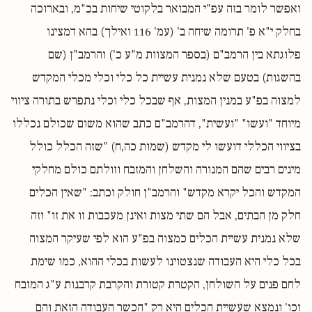
ואפשר לומר בזה עפ"י המבואר בלקוטי שיחות בכ"מ, ובארוכה
בחלק י"א פ' תרומה שיחה ב' (עמ' 116 ואילך) בהא דמצינו
פלוגתא בין הרמב"ם (בספר המצוות מ"ע כ') והרמב"ן (שם
בהשגות) בטעם שלא נמנית עשיית כל כלי וכלי מכלי המקדש
למצוה בפ"ע במנין המצות, אף שבכל כלי וכלי נתפרש בתורה ציווי
מיוחד "ועשו" "ועשית", דהרמב"ם כתב שהוא משום שכולם נכללו
בציווי הכללי דועשו לי מקדש (שמות כה,ח) "שזה הכלל כולל
מינים רבים שהם המנורה והשלחן והמזבח וזולתם כולם מחלקי
המקדש והכל יקרא מקדש" והרמב"ן חולק וכתב: "שאין הכלים
חלק מן הבתים, אבל הם שתי מצות ואינן מעכבות זו את זו" וזה
שלא נמנית עשיית הכלים כמצוה בפ"ע הוא לפי שעיקר המצוה
בכל כלי היא העבודה שנצטוינו לעשות בכלי ההוא, כמו שימת
לחם פנים על השולחן, הקטרת קטורת והקרבת קרבנות ע"ג המזבח
וכו' ונמצא שעשיית הכלים היא רק "הכשר העבודה הזאת והם