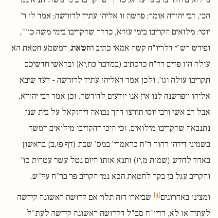
הכי, רבי יהודה אומר: פרשה זו אליהו עתיד לדורשה; אמר לו ר'
יוסי: מלואים הקריבו בימי עזרא, כדרך שהקריבו בימי משה כו'",
ופירש רש"י דלריו"ח קשה אמאי כתיב
וחטאת
, דמשמע חטאת הא
עולה הוו פרים דר"ח כדכתיב (במדבר כח,יא) ובראשי חדשיכם
תקריבו עולה וגו', ולכן אמר דאליהו עתיד לדורשה - דעד שיבא
אליהו ויפרשנה לנו אין אנו יודעים לדורשה, וכן אמר רבי יהודא,
אבל רב אשי ורבי יוסי תירצו דהך נבואה דיחזקאל על בית שני
נתנבאה שהקריבו מילואים, וכי היכי דהקריבו מילואים דמשה
בשמיני דידהו דהוה ר"ח כדאמרי' במס' שבת (דף פז,ב) בראשון
באחד לחדש (שמות מ,יז) ותנא אותו היום נטל עשר עטרות כו'
והקריב עגל בן בקר לחטאת הכא נמי הקריב פר בר"ח עיי"ש.
[4]
ומצינו באחרונים
שביארו דזה תלוי אם קדושה ראשונה קידשה
לעתיד או לא, דריו"ח סב"ל דקדושה ראשונה קידשה לעת"ל