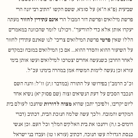
שביעית (פ"א ה"א) על סוגיא, ששם הקשו "התיב רבי יונה הרי
פרשת מילואים ופרשת דור המבול הרי
אינם עתידין לחזור
מעתה
יעקרו אותן אלא כדי להודיעך". ויכולנו לומר שהכוונה במאמרים
הללו שאין
פרטי
פרשת המילואים צריכי' לנו שאינם עתידין לחזור
על השיעור ההוא והסדר ההוא... אם כן המילואים במזבח ובמקדש
לאחר החרבן כשנעשה אחרים יצטרכו למילואים ועשו אותן בימי
עזרא וכן נעשה לימות המשיח אמן במהרה בימינו עכ"ל.
וכ"כ הרמב"ן בפירושו על התורה (במדבר ז,יג) וז"ל: והנה השם
הנכבד הסכים על דעת הנשיאים וצוה (שם פסוק יא) נשיא אחד
ליום יקריבו, ולפיכך יתכן שהיא
מצוה לדורות
שיחנכו לעולם בית
המקדש והמזבח. ולכך עשה שלמה חנוכת הבית, דכתיב (דברי
הימים-ב ז,ה) ויחנכו את בית האלקים המלך וכל העם. וכן אנשי
כנסת הגדולה עשו חנוכה, דכתיב (עזרא ו טז) ועבדו בני ישראל