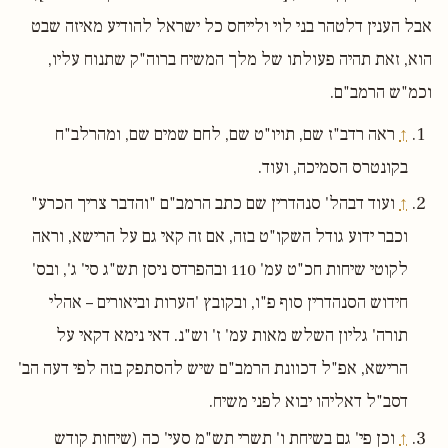
אבל הענין דלטהר בני לוי ולייחס כל ישראל להודיע מאיזה שבט
הוא, זאת תהיה פעולתו של מלך המשיח ברוה"ק שתנוח עליו,
וכמ"ש הרמב"ם.
↑
ראה רדב"ז שם, תויו"ט שם, לחם שמים שם, ומהרלב"ח
בקונטרס הסמיכה, ועוד.
↑
ועוד דבהל' סנהדרין שם כתב הרמב"ם "והדבר צריך הכרע"
וכבר ידוע גודל השקו"ט בזה, אם זה קאי גם על הרישא, וראה
לקוטי שיחות חכ"ט עמ' 110 ובהפרדס ניסן תש"ג סי' ג', ובס'
חידוש הסנהדרין סוף פ"ו, ובקובץ 'הערות וביאורים – אהלי
תורה' גליון השלש מאות עמ' ז' וש"נ. דאי נימא דקאי על
הרישא, אפ"ל דכוונת הרמב"ם שיש להסתפק בזה לפי דעה הב'
דסב"ל דאליהו יבוא לפני משיח.
↑
וכן פי' גם בשיחת ו' תשרי תש"מ סעי' כה (שיחות קודש