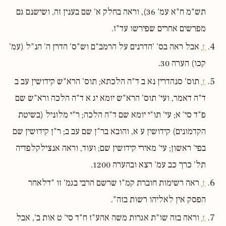
תש"מ ח"א עמ' 36), וראה בחלק א' שם בענין זה, ושישנם גם
מפרשים אחרים שפירשו עד"ז.
↑
אבל ראה בס' 'הדרנים על הרמב"ם וש"ס' הדרן ה' הנ"ל (עמ'
קכו) הערה 30.
↑
תוס' סנהדרין נא ב ד"ה הלכתא; תוס' הרא"ש קידושין עב ב
ד"ה דאמר, ועי' תוס' הרא"ש יומא יג א ד"ה הלכה ורא"ש שם
פ"ד סי' א; עי' תו"י יומא שם ד"ה הלכה; ר"י מלוניל (בשיטת
הקדמונים) קידושין ע א, והובא בר"ן שם עב ב; ר"ן קידושין שם
בפי' ראשון; עי' מאירי קידושין שם; ועוד, וראה אנצילקלפדיה
תל' כרך כב עמ' רצא ובהערה 1200.
↑
ראה רשימות חוברת קמ"ו שרשם הרבי בגמ' זו "דלאחר
הפסק אין לאליהו רשות בזה".
↑
וראה בזה שו"ת אגרות משה אהע"ז ח"ד סי' ט אות ב', אבל