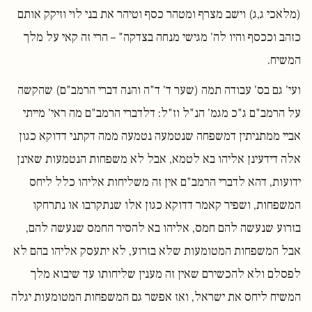
(מלאכי ג,ג) וישב מצרף ומטהר כסף וטיהר את בני לוי וזיקק אותם
כזהב וככסף והיו לה' מגישי מנחה בצדקה" – הרי זה קאי על מלך
המשיח.
ועי' גם בס' עבודה תמה (שער ד' ד"ה והנה דברי הרמב"ם) שהקשה
על הרמב"ם ג"כ מגמ' הנ"ל וז"ל: דלדברי הרמב"ם מה ראי' מייתי
אביי ממתניתין דמשפחה שנטמעה נטמעה ממה דקתני דדוקא כגון
אלה דידעינן אליהו בא לטמא, אבל לא משפחות הנטמעות שאינן
ידועות, דהא לדברי הרמב"ם אין זה משליחות אליהו כלל ליחס
המשפחות, ושפיר קאמר דדוקא כגון אלו שנתקרבו או נתרחקו
בזרוע שנעשה להם חמס, אליהו בא להסיר החמס שנעשה להם,
אבל המשפחות המטומעות שלא בזרוע, לא יתעסק אליהו בהם לא
לפסלם ולא להכשירם שאין זה מענין שליחותו עד שיבוא מלך
המשיח ליחס את ישראל, ואז אפשר גם המשפחות המטומעות יגלה