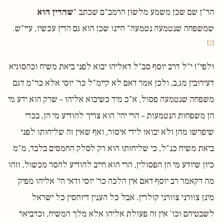
הר"ן שם שכן משמע מלשון הרמב"ם שכתב "
שהדין הוא
שמשפחה שנטמעה נטמעה" היינו שכן הוא גם הדין עכשיו, עיי"ש.
[7]
ולפי"ז י"ל דרב יוסף סב"ל דאליהו יבוא לפני ביאת משיח וכהסוגיא
דעירובין מג,ב, ולכן אמר דאם לא קיימ"ל כר' יוסי אלא כר"מ דגם
משפחה שנטמעה פסול, א"כ מיד כשיבוא אליהו – שרק הוא ידע מי
הן משפחות הנטמעות – הרי יהי' הוא צריך להודיע מי הן, בכדי
שיפרשו מהן ולא יבואו לידי איסור, ואף שאין זה שליחותו לפני
ביאת משיח כנ"ל, כי שליחותו הוא רק לסלק החמסים בלבד, מ"מ
כיון שיודע מי הן הפסולין, הרי הוא חייב להודיע להסר מכשול, וזהו
מה דקאמר רב יוסף דאם אין הלכה כר' יוסי ודאי הי' אליהו מפיק
מינן צוורני צוורני קולרין. אבל כל הענין דיוחסין כל ישראל
לשבטיהם וכו' אין זה פעולת אליהו אלא מלך המשיח, וכדביאר