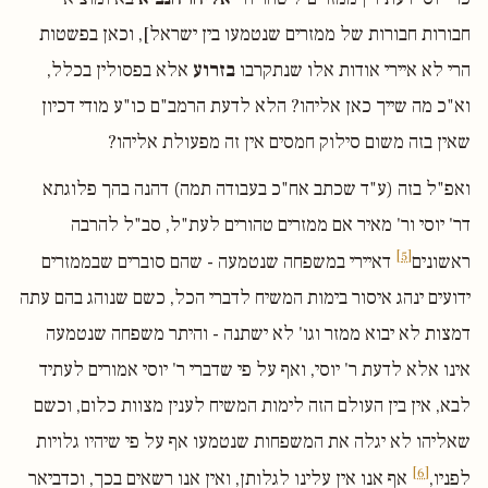
חבורות חבורות של ממזרים שנטמעו בין ישראל], וכאן בפשטות
הרי לא איירי אודות אלו שנתקרבו
בזרוע
אלא בפסולין בכלל,
וא"כ מה שייך כאן אליהו? הלא לדעת הרמב"ם כו"ע מודי דכיון
שאין בזה משום סילוק חמסים אין זה מפעולת אליהו?
ואפ"ל בזה (ע"ד שכתב אח"כ בעבודה תמה) דהנה בהך פלוגתא
דר' יוסי ור' מאיר אם ממזרים טהורים לעת"ל, סב"ל להרבה
[5]
ראשונים
דאיירי במשפחה שנטמעה - שהם סוברים שבממזרים
ידועים ינהג איסור בימות המשיח לדברי הכל, כשם שנוהג בהם עתה
דמצות לא יבוא ממזר וגו' לא ישתנה - והיתר משפחה שנטמעה
אינו אלא לדעת ר' יוסי, ואף על פי שדברי ר' יוסי אמורים לעתיד
לבא, אין בין העולם הזה לימות המשיח לענין מצוות כלום, וכשם
שאליהו לא יגלה את המשפחות שנטמעו אף על פי שיהיו גלויות
[6]
לפניו,
אף אנו אין עלינו לגלותן, ואין אנו רשאים בכך, וכדביאר