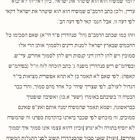
לומר שמשיח הוא הוא שיטהר את ישראל, כיון דאליהו לא יבוא
עדיין, ולכן כתב הרמב"ם שמשיח הוא הוא שיטהר את ישראל דקאי
לפי דעה זו, אבל הגמ' קאי לפי דעה הב'.
וזהו כמו שכתב הרמב"ם (הל' סנהדרין פ"ד הי"א) שאם הסכימו כל
החכמים שבארץ ישראל למנות דיינים ולסמוך אותן הרי אלו
סמוכין ויש להן לדון דיני קנסות ויש להן לסמוך אחרים, עיי"ש.
ובפיהמ"ש ריש סנהדרין משנה ג' כתב הוכחה לזה וז"ל (בפיהמ"ש
קאפח): לפי שאם לא תאמר כן לא תהא אפשרית מציאות בי"ד
הגדול לעולם, לפי שצריך שיהי' כל אחד מהם סמוך, והרי כבר
הבטיח ה' בשיבתם באומרו (ישעי' א,כו) ואשיבה שופטיך
כבראשונה, ושמא תאמר שהמשיח ימנה אותם ואע"פ שאינם
סמוכים, זה מוכחש לפי שכבר ביארנו בהקדמת ספרנו זה שהמשיח
לא יוסיף בתורה ולא יגרע [וכיון דהוא עצמו אינו סמוך איך יסמוך
אחרים], [ועוד] שאני סבור שהסנהדרין תשוב לפני התגלות המשיח