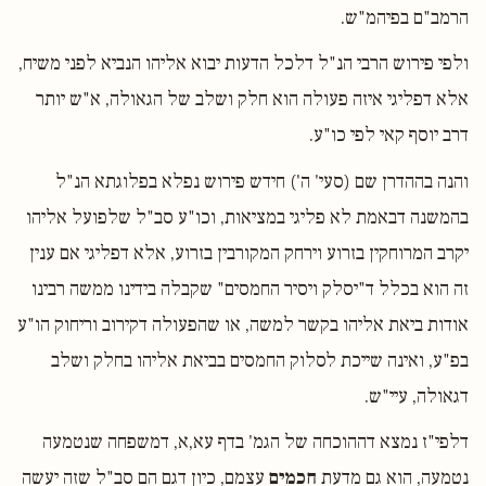
הרמב"ם בפיהמ"ש.
ולפי פירוש הרבי הנ"ל דלכל הדעות יבוא אליהו הנביא לפני משיח,
אלא דפליגי איזה פעולה הוא חלק ושלב של הגאולה, א"ש יותר
דרב יוסף קאי לפי כו"ע.
והנה בההדרן שם (סעי' ה') חידש פירוש נפלא בפלוגתא הנ"ל
בהמשנה דבאמת לא פליגי במציאות, וכו"ע סב"ל שלפועל אליהו
יקרב המרוחקין בזרוע וירחק המקורבין בזרוע, אלא דפליגי אם ענין
זה הוא בכלל ד"יסלק ויסיר החמסים" שקבלה בידינו ממשה רבינו
אודות ביאת אליהו בקשר למשה, או שהפעולה דקירוב וריחוק הו"ע
בפ"ע, ואינה שייכת לסלוק החמסים בביאת אליהו בחלק ושלב
דגאולה, עיי"ש.
דלפי"ז נמצא דההוכחה של הגמ' בדף עא,א, דמשפחה שנטמעה
נטמעה, הוא גם מדעת
חכמים
עצמם, כיון דגם הם סב"ל שזה יעשה