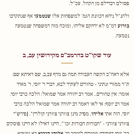
פסולם ויבדילם מן הקהל. עכ"ל.
ולהנ"ל ניחא דכוונת הגמ' למשפחות אלו
שנטמעו
אף שנתקרבו
בזרוע
דמ"מ לא ירחקם אליהו, ומוכח מזה דמשפחה שנטמעה
נטמעה.
עוד שקו"ט בהרמב"ם מקידושין עב, ב
אלא דאח"כ הקשה העבודה תמה גם מדף עב,ב, שם דאיתא שם:
ת"ר ממזרי ונתיני - טהורים לעתיד לבא, דברי ר' יוסי, ר' מאיר
אומר: אין טהורים.. אמר רב יהודה אמר שמואל: הלכה כרבי יוסי.
אמר רב יוסף: אי לאו דאמר רב יהודה אמר שמואל הלכה כרבי
יוסי, הוה אתי
אליהו
, מפיק מינן צוורני צוורני קולרין". [פירש"י
צוורני צוורני - "חבורות חבורות וכו'", היינו דאילו לא היינו פוסקים
כר' יוסי דעתידין ממזרים ליטהר הי'
אליהו הנביא
בא ומוציא