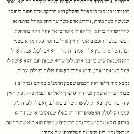
הכחשה. אבל היתה המחלוקת במהות העוול שיסלק מה הוא, אמר
רבן יוחנן בן זכאי כי העוול שיסלק הוא הרחקת אדם פסול ביחוסו
שנעשה כשר בזרוע, וקירוב אדם כשר שהורחק מקהל כהונה או
קהל ישראל בזרוע.. ור' יהודה אומר כי אין עוול אלא בהרחקת
הכשר בלבד. וחכמים אומרין אין עוול ביוחסין כל הנקרא בשמי
וכו', הכל מתיחסין אל האמת, והתורה היא אב לכל, אבל העוול
הוא השנאה שיש בין בני אדם, לפי שהיא שנאת חנם והוא עושה לו
עוול בשנאתו אותו, והוא אמרם לעשות שלום בעולם. עכ"ל.
נמצא מזה דלפי דעת חכמים שפסק הרמב"ם כמותם (בהל' ב')
מבואר בהדיא שאין ענין היחוס שייך לאליהו הנביא כלל, כיון דאין
עוול ביוחסין, ובא רק לעשות שלום בעולם, [ואפילו לפי הת"ק
ענינו רק לסלק
החמסים
דזהו רק באלו שנתקרבו או שנתרחקו
בזרוע
דוקא] ולכן שפיר נקט הרמב"ם שמשיח הוא הוא שיטהר את
ישראל וכו', כיון שאין זה משליחותו של אליהו.