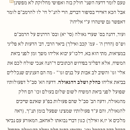
[2]
טעם לומר דדעה השני' חולק בזה ואפושי מחלוקת לא מפשינן
אבל הכא דאיירי בסיפור דברים, הרי להנ"ל הי' לו להרמב"ם לומר
דאפשר גם שיטהרו ע"י אליהו?
ועוד, דהנה בס' שערי גאולה (סי' יא) ובס' הדרנים על הרמב"ם
וש"ס (הדרן ה' - עמ' קכב ואילך) ביאר הרבי, דב' הדעות לא פליגי
במציאות, מתי הוא בא, דלכו"ע יבוא אליהו משך זמן לפני ביאת
המשיח, אלא דפליגי בפירוש הכתובים ד"הנה אנכי שולח לכם את
אלי' וגו' והשיב לב אבות על בנים וגו'" - מה הם הענינים שנכללים
בביאת אליהו
כחלק ושלב דהגאולה
. דדעה הא' סב"ל דפעולותיו
שפועל לפני ביאת המשיח לשום שלום בעולם וכו' הם חלק
מהגאולה, ודעה הב' סב"ל שהם פעולות בפ"ע שאינם שייכים
להגאולה, והם ע"ד פעולותיו שמצינו שפעל בזמן תנ"ך, (ראה
מלכים א' יז,א ואילך) כגון דברי נבואתו לאחאב, המאורע עם נביאי