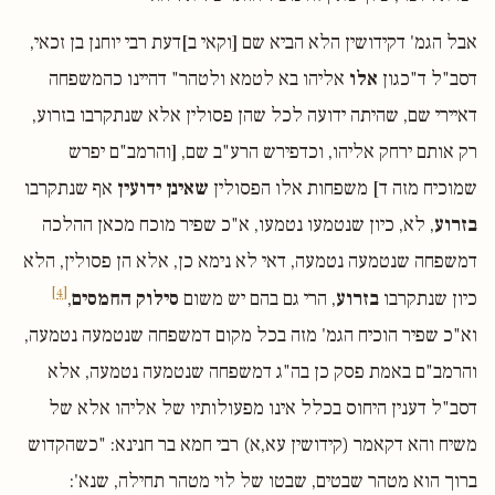
אבל הגמ' דקידושין הלא הביא שם [וקאי ב]דעת רבי יוחנן בן זכאי,
דסב"ל ד"כגון
אלו
אליהו בא לטמא ולטהר" דהיינו כהמשפחה
דאיירי שם, שהיתה ידועה לכל שהן פסולין אלא שנתקרבו בזרוע,
רק אותם ירחק אליהו, וכדפירש הרע"ב שם, [והרמב"ם יפרש
שמוכיח מזה ד] משפחות אלו הפסולין
שאינן ידועין
אף שנתקרבו
בזרוע
, לא, כיון שנטמעו נטמעו, א"כ שפיר מוכח מכאן ההלכה
דמשפחה שנטמעה נטמעה, דאי לא נימא כן, אלא הן פסולין, הלא
[4]
כיון שנתקרבו
בזרוע
, הרי גם בהם יש משום
סילוק החמסים
,
וא"כ שפיר הוכיח הגמ' מזה בכל מקום דמשפחה שנטמעה נטמעה,
והרמב"ם באמת פסק כן בה"ג דמשפחה שנטמעה נטמעה, אלא
דסב"ל דענין היחוס בכלל אינו מפעולותיו של אליהו אלא של
משיח והא דקאמר (קידושין עא,א) רבי חמא בר חנינא: "כשהקדוש
ברוך הוא מטהר שבטים, שבטו של לוי מטהר תחילה, שנא':