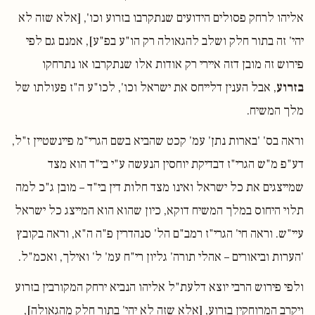
אליהו לרחק פסולים הידועים שנתקרבו בזרוע וכו', [אלא שזה לא
יהי' זה בתור חלק ושלב להגאולה רק הו"ע בפ"ע], אמנם גם לפי
פירוש זה מובן דזה איירי רק אודות אלו שנתקרבו או נתרחקו
בזרוע
, אבל הענין דלייחס את ישראל וכו', לכו"ע ה"ז פעולתו של
מלך המשיח.
וראה בס' 'בארות נתן' עמ' קכט שהביא בשם הגרי"מ פיינשטיין ז"ל,
דע"פ מ"ש הגרי"ז דבדיקת יוחסין הנעשה ע"י בי"ד הוא מצד
שמייצגים את כל ישראל ואינו מצד חלות דין בי"ד – מובן ג"כ למה
תלוי היחוס במלך המשיח דוקא, כיון שהוא הוא המייצג כל ישראל
עיי"ש. וראה חי' הגרי"ז רמב"ם הל' סנהדרין פ"ה ה"א, וראה בקובץ
'הערות וביאורים – אהלי תורה' גליון רי"ח עמ' ל' ואילך, ואכמ"ל.
ולפי פירוש הרבי יוצא דלעת"ל אליהו הנביא ירחק המקורבין בזרוע
ויקרב המרוחקין בזרוע, [אלא שזה לא יהי' בתור חלק מהגאולה],