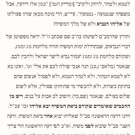
לטמא ולטהר, לרחק ולקרב" [ומדייק הגמ'] "כגון אלו דידעין, אבל
משפחה שנטמעה - נטמעה", עיי"ש, הרי מוכח מכאן שזהו פעולתו
של
אליהו הנביא
ולא של מלך המשיח?
ותירץ שהרמב"ם לשיטתו בה"ב שם שכתב וז"ל: יראה מפשוטן של
דברי הנביאים, שבתחילת ימות המשיח תהיה מלחמת גוג ומגוג,
ושקודם מלחמת גוג ומגוג יעמוד נביא לישר ישראל ולהכין לבם,
שנאמר (מלאכי ג,כג) הנה אנכי שולח לכם את אלי' וגו', ואינו בא
לא לטמא הטהור, ולא לטהר הטמא, ולא לפסול אנשים שהם
בחזקת כשרות, ולא להכשיר מי שהוחזקו פסולין, אלא לשום
שלום בעולם, שנאמר (שם,כד) והשיב לב אבות על בנים,
ויש מן
החכמים שאומרים שקודם ביאת המשיח יבא אליהו
וכו' עכ"ל.
היינו דדעה הראשונה סב"ל שאליהו יבוא
אחר
ביאת המשיח, ודעה
השני' סב"ל שיבוא
לפני
משיח, וא"כ לפי דעה הראשונה הרי צריך