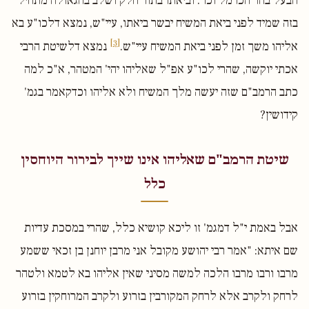
הבעל בהר הכרמל וכו'. וביאתו בתור חלק ושלב בהגאולה מתחיל
בזה שמיד לפני ביאת המשיח יבשר ביאתו, עיי"ש, נמצא דלכו"ע בא
[3]
אליהו משך זמן לפני ביאת המשיח עיי"ש.
נמצא דלשיטת הרבי
אכתי יוקשה, שהרי לכו"ע אפ"ל שאליהו יהי' המטהר, א"כ למה
כתב הרמב"ם שזה יעשה מלך המשיח ולא אליהו וכדקאמר בגמ'
קידושין?
שיטת הרמב"ם שאליהו אינו שייך לבירור היוחסין
כלל
אבל באמת י"ל דמגמ' זו ליכא קושיא כלל, שהרי במסכת עדיות
שם איתא: "אמר רבי יהושע מקובל אני מרבן יוחנן בן זכאי ששמע
מרבו ורבו מרבו הלכה למשה מסיני שאין אליהו בא לטמא ולטהר
לרחק ולקרב אלא לרחק המקורבין בזרוע ולקרב המרוחקין בזרוע