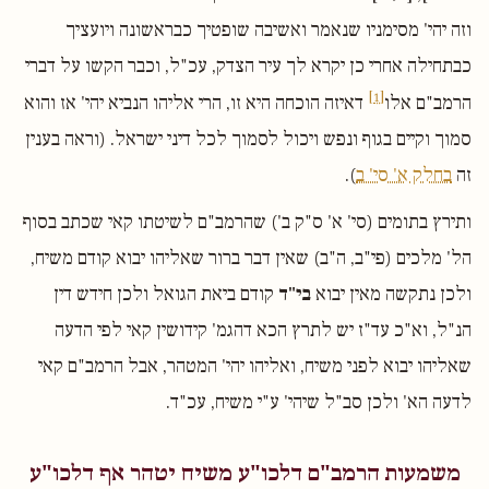
וזה יהי' מסימניו שנאמר ואשיבה שופטיך כבראשונה ויועציך
כבתחילה אחרי כן יקרא לך עיר הצדק, עכ"ל, וכבר הקשו על דברי
[1]
הרמב"ם אלו
דאיזה הוכחה היא זו, הרי אליהו הנביא יהי' אז והוא
סמוך וקיים בגוף ונפש ויכול לסמוך לכל דיני ישראל. (וראה בענין
זה
בחלק א' סי' ב
).
ותירץ בתומים (סי' א' ס"ק ב') שהרמב"ם לשיטתו קאי שכתב בסוף
הל' מלכים (פי"ב, ה"ב) שאין דבר ברור שאליהו יבוא קודם משיח,
ולכן נתקשה מאין יבוא
בי"ד
קודם ביאת הגואל ולכן חידש דין
הנ"ל, וא"כ עד"ז יש לתרץ הכא דהגמ' קידושין קאי לפי הדעה
שאליהו יבוא לפני משיח, ואליהו יהי' המטהר, אבל הרמב"ם קאי
לדעה הא' ולכן סב"ל שיהי' ע"י משיח, עכ"ד.
משמעות הרמב"ם דלכו"ע משיח יטהר אף דלכו"ע