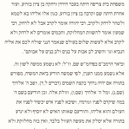
משפחת בית צריפה היתה בעבר הירדן ורחקה בן ציון בזרוע, ועוד
אחרת היתה שם וקרבה בן ציון בזרוע, כגון אלו אליהו בא לטמא
ולטהר לרחק ולקרב, רבי יהודה אומר לקרב אבל לא לרחק, רבי
שמעון אומר להשוות המחלוקת, וחכמים אומרים לא לרחק ולא
לקרב אלא לעשות שלום בעולם שנאמר הנני שולח לכם את אליה
הנביא וגו' והשיב לב אבות על בנים ולב בנים על אבותם".
וביאר הרמב"ם בפיהמ"ש שם, וז"ל: לא נשמע ממשה לשון זה,
אלא נשמע ממנו הענין, לפי שמשה הודיע ביאת המשיח, מפורש
בתורה אם יהיה נדחך בקצה השמים (דברים ל,ד), ושב ה' אלהיך
(שם,ג), ומל ה' אלהיך (שם,ו), וזולת אלה. וכן הודיעם בשם ה'
במה שיקדם לפניו וגורמיו, ושיבא לפניו איש יכשיר לפניו את
העולם והוא אליהו, והודיעם שאותו האיש לא יוסיף ולא יגרע
בתורה אלא יסלק את מעשה העוול בלבד, ואין בזה מחלוקת ולא