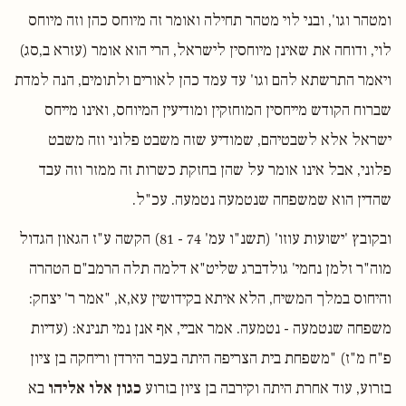
ומטהר וגו', ובני לוי מטהר תחילה ואומר זה מיוחס כהן וזה מיוחס
לוי, ודוחה את שאינן מיוחסין לישראל, הרי הוא אומר (עזרא ב,סג)
ויאמר התרשתא להם וגו' עד עמד כהן לאורים ולתומים, הנה למדת
שברוח הקודש מייחסין המוחזקין ומודיעין המיוחס, ואינו מייחס
ישראל אלא לשבטיהם, שמודיע שזה משבט פלוני וזה משבט
פלוני, אבל אינו אומר על שהן בחזקת כשרות זה ממזר וזה עבד
שהדין הוא שמשפחה שנטמעה נטמעה. עכ"ל.
ובקובץ 'ישועות עוזו' (תשנ"ו עמ' 74 - 81) הקשה ע"ז הגאון הגדול
מוה"ר זלמן נחמי' גולדברג שליט"א דלמה תלה הרמב"ם הטהרה
והיחוס במלך המשיח, הלא איתא בקידושין עא,א, "אמר ר' יצחק:
משפחה שנטמעה - נטמעה. אמר אביי, אף אנן נמי תנינא: (עדיות
פ"ח מ"ז) "משפחת בית הצריפה היתה בעבר הירדן וריחקה בן ציון
בזרוע, עוד אחרת היתה וקירבה בן ציון בזרוע
כגון אלו אליהו
בא