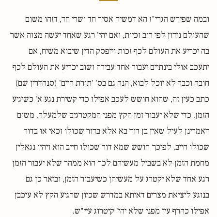
ובמה שפירש הגרי"ז הא דמשיח אסיר חד ושרי חד, דזהו משום
שהעולם נידון לפי רוב זכיות, ואם יהי' רגע שאחד יעשה מצוה אשר
בה יכריע את העולם לכף זכות וייפסק הדין שיבוא משיח, אם
יתעכב אולי בינתיים יעבור אחד עבירה ושוב יכריע את העולם לכף
חובה וכבר לא יוכל לבוא, הנה גם בס' 'תורת חיים' (סנהדרין שם)
כתב כעין זה, שהוא חושש לעכב אפילו כדי קשירת נגע א' כשיגיע
הזמן, כדי שלא יעבור זמן הקץ מפני המקטרגים שלמעלה, משום
דאמרינן לעיל שאין בן דוד בא אלא בדור שכולו זכאי או בדור
שכולו חייב, לפיכך חושש שמא דור שכולו חייב הוא ויהיו נגאלין
מחמת הזמן לא בשביל מעשיהם לכך הוא ממהר שלא יעבור הזמן
רגע אחד שלא יקטרג על מעשיהן כשיעבור הזמן, וביאר כן גם
בנוגע ליציאת מצרים דאיתא במדרש שכיון שהגיע הקץ לא עיכבן
אפילו כהרף עין מפני שלא יהי' קיטרוג עיי"ש.