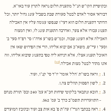
ובקושיית הקו"ש הנ"ל מתענית חלום נראה לתרץ עוד באו"א,
דבודאי אסור לאדם לבטל סעודת שבת בשביל עונג גדול יותר, וכל
ההיתר דתענית חלום הוא דעי"ז שנפשו עגומה עליו אין האכילה
תענוג עבורו אלא צער, ואדרבה התענית עונג לו, ואין המצוה
האכילה אלא העונג שבזה, וכמ"ש בשו"ע אדה"ז סי' רפ"ח סעי' ב'
וסעי' ז עיי"ש, משא"כ אם יבוא אליהו, הרי אין הפירוש שאז אין
האוכל תענוג אצלו, אלא דניחא ליה טפי בתענוג שיבוא אליהו, וזה
[12]
אינו מתיר לבטל מצות אכילה.
↑
וראה בשו"ת 'הלל אומר' יו"ד סי' קנ"ו, ועוד.
↑
לשון הפסוק תהלים צה,ז.
↑
הובא ונתבאר בלקוטי שיחות חכ"א עמ' 240 ובס' תורת מנחם
– התוועדויות תשמ"ב כרך ב' עמ' 562.
↑
ראה בכתבי הגרי"ז עה"ת פ' בא אות צב ועוד ובקובץ המועדים