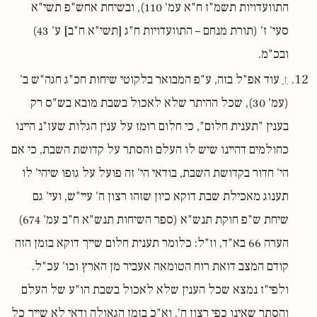
התוועדויות תשמ"ז ח"א עמ' 110), ובשיחת אחש"פ תשי"א
סעי' ז' (תורת מנחם – התוועדויות ח"ג [תשי"א ח"ב] ע' 43)
ובכ"מ.
↑
עוד אפ"ל בזה, ע"פ המבואר בלקוטי שיחות חכ"ג חגה"ש ב'
(עמ' 30), שכל ההיתר שלא לאכול בשבת מובא בש"ס רק
בענין "תענית חלום", כי חלום רומז על ענין הגלות שעז"נ היינו
כחולמים דהיינו שיש לו העלם והסתר על קדושת השבת, כי אם
הי' חדור בקדושת השבת, בודאי הי' זה פועל על גופו שיהי' לו
תענוג מאכילת שבת דוקא כיון שזהו רצון ה' עיי"ש, ועי' גם
שיחת ש"פ חוקת תנש"א (ספר השיחות תנש"א ח"ב עמ' 674)
הערה 66 בא"ד, וז"ל: כלומר תענית חלום שייך דוקא בזמן הזה
קודם המצב דואת רוח הטומאה אעביר מן הארץ וכו' עכ"ל.
ולפי"ז נמצא שכל הענין שלא לאכול בשבת הו"ע של העלם
והסתר שאינו כפי רצון ה', וא"כ בזמן הגאולה ודאי לא שייך כל