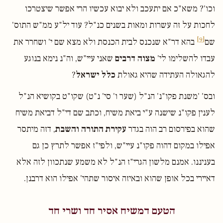
וכו'? משא"כ אם יתעכב ולא יבוא עכשיו הרי אפשר שיצטרכו
לחכות על זה עשרות ומאות בשנים כנ"ל? עוד יל"ע ממ"ש התוס'
[9]
שם
בהא דר"א שנכנס לבית הכנסת ולא מצא שם י' ושחרר את
עבדו להשלימו לי'
מצוה דרבים
שאני עיי"ש, וה"נ נימא בנוגע
להגאולה העתידה שהיא גאולת
כלל ישראל
?
ובס' 'משנת פקו"נ' הנ"ל (שער ו' סי' נ"ט) שקו"ט בקושיא הנ"ל
לענין פקו"נ שישנה ע"י ביאת משיח, וכתב שם די"ל דביאת משיח
שהוא בפירסום רב הוה בגדר
עקירת התורה והשבת
, דזה מיתסר
אפילו במקום דהוה פקו"נ עיי"ש, ולפי"ז אפשר לתרץ כן גם
בעניננו. אמנם מלשון הגרי"ז הנ"ל לא משמע שנתכוון לזה אלא
דאיירי בכל אופן שהוא ובאיזה איסור שתהי' אפילו הוא דרבנן.
הטעם דמשיח אסיר חד ושרי חד