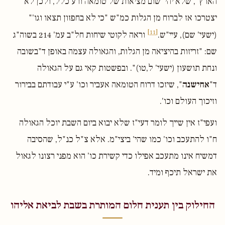
הארץ", שלא יהי' שום מציאות של טומאה ורע כלל, ולכן לא
יצטרכו אז לברוח מן הגלות כמ"ש "כי לא בחפזון תצאו וגו'"
[11]
(ישעי' שם), עיי"ש.
וראה לקוטי שיחות חל"ב עמ' 214 בשוה"ג
שם: "זריזות בהיציאה מן הגלות, והגאולה עצמה באופן ד"בשובה
ונחת תושעון (ישעי' ל,טו)". ובפשטות קאי גם על הגאולה
ד"
אחישנה
", שיזכו דרוח הטומאה אעביר וכו' ע"י עבודתם בבירור
וזיכוך העולם וכו'.
ועפי"ז אין שייך לומר דעי"ז שלא יבוא ביום השבת יוכל הגאולה
ח"ו להתעכב וכו' כמו שהי' ביצי"מ. אלא צ"ל כנ"ל, שהסיבה
דמשיח אינו מתעכב אפילו כדי קשירת כו' הוא מפני רצונו לגאול
את ישראל תיכף ומיד.
החילוק בין תענית חלום המותרת בשבת לביאת אליהו