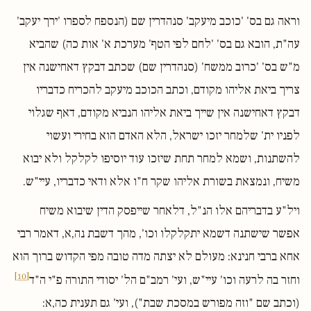
וראה גם בס' 'כוכב מיעקב' סנהדרין שם (הנספח לספרו 'ירך יעקב'
עה"ת, הובא גם בס' 'לחם לפי הטף' מערכת א' אות כה) שהביא
מ"ש בס' 'כרוב ממשח' (סנהדרין שם) שכתב דבקץ דאחישנה אין
צריך ביאת אליהו מקודם, וכתב הכוכב מיעקב להכריח כדבריו
דבקץ דאחישנה אין שייך ביאת אליהו הנביא מקודם, דאף שגלוי
לפניו ית' שלמחר יזכו ישראל, הלא האדם הוא בחירי ועשוי
להשתנות, ושמא למחר תחת שיזכו עוד יוסיפו לקלקל ולא יבוא
משיח, ונמצאת בשורת אליהו שקר ח"ו אלא ודאי כדבריו, עיי"ש.
ויל"ע בדבריהם אלו הנ"ל, דלאחר שייפסק הדין שיבוא משיח
אפשר שישתנה דשמא יתקלקלו וכו', מהך דשבת נה,א, דאמר רבי
אחא ברבי חנינא: מעולם לא יצתה מדה טובה מפי הקדוש ברוך הוא
[10]
וחזר בה לרעה וכו' עיי"ש, ועי' רמב"ם הל' יסודי התורה פ"י ה"ד
(וכתב שם "וזה מפורש במסכת שבת"), ועי' גם תענית כה,א: