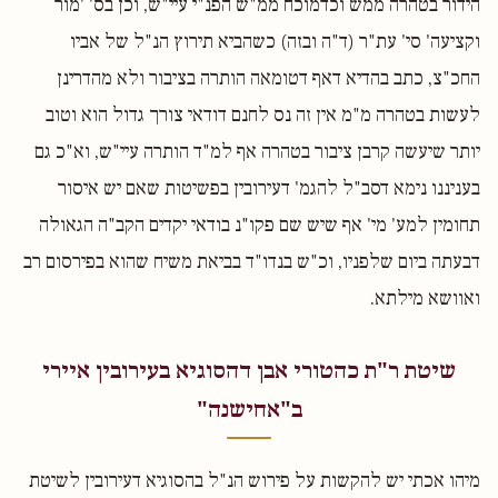
הידור בטהרה ממש וכדמוכח ממ"ש הפנ"י עיי"ש, וכן בס' 'מור
וקציעה' סי' עת"ר (ד"ה ובזה) כשהביא תירוץ הנ"ל של אביו
החכ"צ, כתב בהדיא דאף דטומאה הותרה בציבור ולא מהדרינן
לעשות בטהרה מ"מ אין זה נס לחנם דודאי צורך גדול הוא וטוב
יותר שיעשה קרבן ציבור בטהרה אף למ"ד הותרה עיי"ש, וא"כ גם
בעניננו נימא דסב"ל להגמ' דעירובין בפשיטות שאם יש איסור
תחומין למע' מי' אף שיש שם פקו"נ בודאי יקדים הקב"ה הגאולה
דבעתה ביום שלפניו, וכ"ש בנדו"ד בביאת משיח שהוא בפירסום רב
ואוושא מילתא.
שיטת ר"ת כהטורי אבן דהסוגיא בעירובין איירי
ב"אחישנה"
מיהו אכתי יש להקשות על פירוש הנ"ל בהסוגיא דעירובין לשיטת