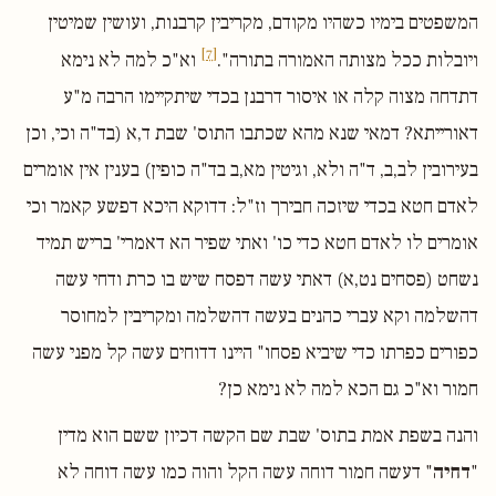
המשפטים בימיו כשהיו מקודם, מקריבין קרבנות, ועושין שמיטין
[7]
ויובלות ככל מצותה האמורה בתורה".
וא"כ למה לא נימא
דתדחה מצוה קלה או איסור דרבנן בכדי שיתקיימו הרבה מ"ע
דאורייתא? דמאי שנא מהא שכתבו התוס' שבת ד,א (בד"ה וכי, וכן
בעירובין לב,ב, ד"ה ולא, וגיטין מא,ב בד"ה כופין) בענין אין אומרים
לאדם חטא בכדי שיזכה חבירך וז"ל: דדוקא היכא דפשע קאמר וכי
אומרים לו לאדם חטא כדי כו' ואתי שפיר הא דאמרי' בריש תמיד
נשחט (פסחים נט,א) דאתי עשה דפסח שיש בו כרת ודחי עשה
דהשלמה וקא עברי כהנים בעשה דהשלמה ומקריבין למחוסר
כפורים כפרתו כדי שיביא פסחו" היינו דדוחים עשה קל מפני עשה
חמור וא"כ גם הכא למה לא נימא כן?
והנה בשפת אמת בתוס' שבת שם הקשה דכיון ששם הוא מדין
"
דחיה
" דעשה חמור דוחה עשה הקל והוה כמו עשה דוחה לא