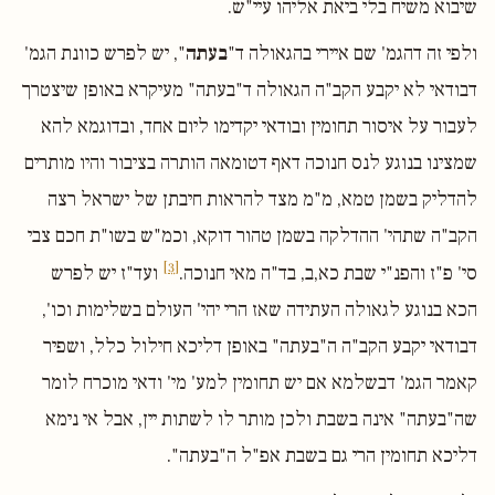
שיבוא משיח בלי ביאת אליהו עיי"ש.
ולפי זה דהגמ' שם איירי בהגאולה ד"
בעתה
", יש לפרש כוונת הגמ'
דבודאי לא יקבע הקב"ה הגאולה ד"בעתה" מעיקרא באופן שיצטרך
לעבור על איסור תחומין ובודאי יקדימו ליום אחד, ובדוגמא להא
שמצינו בנוגע לנס חנוכה דאף דטומאה הותרה בציבור והיו מותרים
להדליק בשמן טמא, מ"מ מצד להראות חיבתן של ישראל רצה
הקב"ה שתהי' ההדלקה בשמן טהור דוקא, וכמ"ש בשו"ת חכם צבי
[3]
סי' פ"ז והפנ"י שבת כא,ב, בד"ה מאי חנוכה.
ועד"ז יש לפרש
הכא בנוגע לגאולה העתידה שאז הרי יהי' העולם בשלימות וכו',
דבודאי יקבע הקב"ה ה"בעתה" באופן דליכא חילול כלל, ושפיר
קאמר הגמ' דבשלמא אם יש תחומין למע' מי' ודאי מוכרח לומר
שה"בעתה" אינה בשבת ולכן מותר לו לשתות יין, אבל אי נימא
דליכא תחומין הרי גם בשבת אפ"ל ה"בעתה".