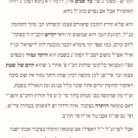
הקו"ש - מפקו"נ של
כל שנים
אלו, דלמה לא נימא דפקו"נ דוחה
האיסור? אבל אם נפרש כהנ"ל ניחא.
והא שלא תירץ הקובץ שיעורים עצמו קושייתו הב' מהך דתחומין
כנ"ל, דכוונת הגמ' הוא שמשום זה ודאי
יקדים
הקב"ה ה"בעתה"
ליום קודם, כמו שפי' הך מימרא דכבר מובטח להן לישראל וכו'?
אולי אפ"ל משום דסב"ל דפקו"נ בשבת הוא
היתר גמור
(ובפרט
עפ"י המבואר בלקוטי שיחות חכ"ז פ' אחרי ג' שהוא
קיום של שבת
עצמו וכו' עיי"ש) לכן מקשה דכיון שזהו היתר גמור אין שוב סיבה
דאיסור תחומין יגרום איזה שינוי כלל בנוגע זמן הגאולה בשבת,
וע"ד מה שהקשה בס' מנחת ברוך סי' ק"ט על תירוץ החכ"צ והפנ"י
דאם טומאה
הותרה
בציבור, איזה הידור יש לעשותו בטהרה עיי"ש,
ועי' גם שו"ת אבני נזר או"ח סי' תק"ב.
אבל לפי הנ"ל י"ל דאפילו אם טומאה הותרה בציבור אכתי ישנה