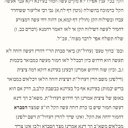
הקל בכל ענין אפילו לא מקיים עשה חמור בעידנא דקא עבר אעשה
הקל כדמוכח בהשולח (גיטין דף לח,א) גבי רבי אליעזר ששיחרר
עבדו ובשילוח הקן (חולין דף קמא,א) דהוה דחי עשה דמצורע
דחמיר לעשה דשילוח הקן אי לאו דאמר רחמנא (דברים כב, ז)
שלח תשלח אפי' לדבר מצוה", עכ"ל.
ובס' 'ברוך טעם' (עדול"ת) ביאר סברת הר"י דהדין דעשה דוחה לא
תעשה הוא חידוש כיון דבכלל לאו חמור מעשה כמבואר ביבמות
ז,ב, וכיון שזה חידוש אמרינן דבעינן בעידנא דוקא דמה ציצית
(דילפינן משם הדין דעדול"ת דציצית דוחה הלאו דכלאים כמבואר
בריש יבמות) בעידנא אף כל בעידנא כבשבת קלב,ב, דרק אם הוא
באופן של ציצית אמרינן הך חידוש דעדול"ת, משא"כ הך דינא
דעשה חמור שיש בו כרת דוחה עשה הקל הו"ע שמצד
הסברא
דחמור ידחה את הקל, ואינו שייך להדין דעדול"ת דשם ילפינן
מכלאים משא"כ הך דינא אמרינן מצד הסברא ולכן אינו צריך