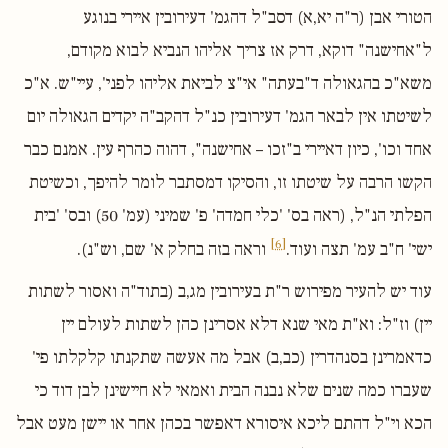
הטורי אבן (ר"ה יא,א) דסב"ל דהגמ' דעירובין איירי בנוגע
ל"אחישנה" דוקא, דרק אז צריך אליהו הנביא לבוא מקודם,
משא"כ בהגאולה ד"בעתה" אי"צ לביאת אליהו לפני', עיי"ש. א"כ
לשיטתו אין לבאר הגמ' דעירובין כנ"ל דהקב"ה יקדים הגאולה יום
אחד וכו', כיון דאיירי ב"זכו – אחישנה", דהוה כהרף עין. אמנם כבר
הקשו הרבה על שיטתו זו, והסיקו דמסתבר לומר להיפך, וכשיטת
הפלתי הנ"ל, (ראה בס' 'כלי חמדה' פ' שמיני (עמ' 50) ובס' 'בית
[6]
ישי' ח"ב עמ' תצה ועוד.
וראה בזה בחלק א' שם, וש"נ).
עוד יש להעיר מפירוש ר"ת בעירובין מג,ב (בתוד"ה ואסור לשתות
יין) וז"ל: וא"ת מאי שנא דלא אסרינן כהן לשתות לעולם יין
כדאמרינן בסנהדרין (כב,ב) אבל מה אעשה שתקנתו קלקלתו פי'
שעברו כמה שנים שלא נבנה הבית ואמאי לא חיישינן לבן דוד כי
הכא וי"ל דהתם ליכא איסורא דאפשר בכהן אחר או יישן מעט אבל