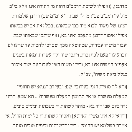
מדרבנן, (ואפילו לשיטת הרמב"ם דהוה מן התורה אינו אלא בי"ב
מיל עי' רמב"ם פכ"ז מהל' שבת ה"א ומ"מ שם) וחזינן שלמרות
רצונו של משיח לבוא מיד כפי שביארנו, בכל זאת אם יש בביאתו
אפילו איסור דרבנן מתעכב ואינו בא, ואף שיתכן שבאותו שבת
יעבור מישהו עבירות, שכתוצאה מכך יצטרכו לחכות עד שהעולם
יוכרע עוד פעם לכף זכות, ויתכן שזה יקח עשרות ומאות בשנים
אעפ"כ המשיח אינו בא, והיינו משום דאין לעבור על שום איסור
בגלל ביאת משיח", עכ"ל.
[והא לך סוגיית הגמ' בעירובין שם: "בעי רב חנניא: יש תחומין
למעלה מעשרה או אין תחומין למעלה מעשרה? .. תא שמע: הריני
נזיר ביום שבן דוד בא - מותר לשתות יין בשבתות ובימים טובים,
[דודאי לא אתי משיח האידנא] ואסור לשתות יין כל ימות החול. אי
אמרת בשלמא יש תחומין - היינו דבשבתות ובימים טובים מותר.