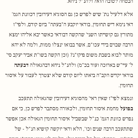
הבטחה לטובה הוא? ולהנ"ל ניחא.
אלא דלעיל נת' שיש לפרש כן גם הסוגיא דעירובין דכוונת הגמ'
דאי נימא דיש תחומין, בודאי יוקבע ה"בעתה" ביום קודם, ולפי"ז
מתורץ גם קושייתו השני' שהקשה דבודאי כאשר יבא אליהו ימצא
הרבה שבוים בידי עכו"ם, אשר בבואו ינצלו ממות, ולמה לא יהא
מותר לבוא בשבת משום פיקו"נ? (וכן הקשה בשו"ת אביר יעקב סי'
ל' עיי"ש בארוכה ועוד בכ"מ) ולהנ"ל ניחא דבהגאולה
דבעתה
בודאי יקדים הקב"ה ביאתו ליום קודם שלא יצטרך לעבור על איסור
תחומין.
ונמצא לפי"ז שאין ראי' מהסוגיא דעירובין שהגאולה תתעכב
בפועל
מחמת איסור תחומין, ולכאורה מסתבר לפרש כן, כי אם
נפרש כוונת הגמ' כנ"ל שבשביל איסור תחומין הגאולה אכן אפשר
שתתעכב הרבה שנים וכו', הלא ודאי יוקשה קושיא הנ"ל - של