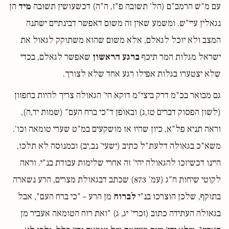
עם מ"ש הרמב"ם (הל' תשובה פ"ז, ה"ה) דכשעושין תשובה
מיד
הן
נגאלין עיי"ש. ומשמע שאין זה משום דאפשר דבינתיים ישתנה
המצב ולא יוכל לגאלם, אלא משום שהוא משתוקק לגאול את
ישראל מגלות המר תיכף
ברגע הראשון
שאפשר לגאלם, בכדי
שלא יצטערו בגלות אפילו רגע אחד שלא לצורך.
גם מבואר בכ"מ דרק ביצי"מ דוקא הי' הגאולה צריך להיות בחפזון
(לשון הפסוק דברים טז,ג) ובאופן ד"כי ברח העם" (שמות יד,ה),
וראה תניא פל"א, כיון שהיו אז מושקעים במ"ט שערי טומאה וכו'.
משא"כ בגאולה דלעת"ל כתיב (ישעי' נב,יב) ובמנוסה לא תלכו,
היינו דכשיזכו להגאולה יהי' זה אחרי שלימות עבודת בנ"י. וראה
לקוטי שיחות ח"ג (עמ' 873) שכתב דבגאולת מצרים, הרע נשארה
בתוקף, שלכן הוצרכו בנ"י
לברוח
מן הרע – "כי ברח העם", אבל
בגאולה העתידה כתוב (זכרי' יג, ג) "ואת רוח הטומאה אעביר מן