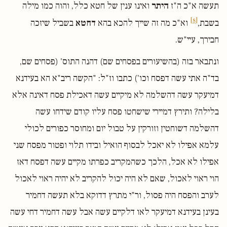
תעשה א"כ ה"ז
היתר
ואינו ענין של חטא כלל, והוה כמו מילה
[8]
בשבת,
וא"כ מה זה שייך להכא בהא
דחטא
בשביל שיזכה
חבירך, עיי"ש.
ונתבאר בזה (בהשיעורים בפסחים שם) דהנה התוס' (פסחים שם,
בד"ה אתי עשה דפסח וכו') כתבו וז"ל: "הקשה ריב"א הא בעידנא
דמיעקר עשה דהשלמה לא מיקיים עשה דאכילת פסח דאינה אלא
בלילה? ותירץ דמיירי שישחטו פסח עליו קודם שידחו עשה
דהשלמה דשוחטין וזורקין על טבול יום ומחוסר כפורים לכולי
עלמא אפילו לא יאכל לבסוף הואיל ובידו תלוי ופטור מפסח שני
אפילו לא אכל, הלכך כשהמקריב כפרתו מקיים עשה דפסח דאז
הוי ראוי לאכול, שאם לא היה יכול להקריב לא יהיה ראוי לאכול
לערב והפסח היה פסול, ור"י מתרץ דדוקא בלא תעשה דחמיר
בעינן בעידנא דמיעקר לאו דלקיים עשה אבל עשה דחמיר דחי עשה