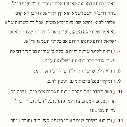
באותו היום עצמו הוה קאי עם אליהו גופיה וכו'? וע"פ הנ"ל
ניחא דריב"ל חשב דשמא הוא קץ דאחישנה ולכן לא קדם
אליהו לבוא, וחשב שבו ביום יבוא משיח, אבל רק כשראה שלא
בא אמר שקורי קא משקר, וע"ז ביאר לו אליהו שעדיין לא זכו
ישראל והיום כוונתו להיום אם בקולו תשמעו עיי"ש.
↑
וראה לקוטי שיחות חי"ח פ' בלק ב' שזהו עצם הגדר דביאת
משיח שיהי' קיום המצוות בשלימות עיי"ש.
↑
וראה לקוטי שיחות חל"ה פ' לך ג' והערה 19.
↑
ומקורו בגמ' ברכות מז,ב, וגיטין לח,ב.
↑
ראה ב'הדרן' על מסכת מכות תשכ"ה אות כ"ב, (נדפס בס'
תורת מנחם – מנחם ציון עמ' 613), ובסי' הבא. ובחי' הגרי"ז
עה"ת עמ' 102.
↑
וכן הוא בשיחת ש"פ האזינו תשמ"ז סעי' כ"ח (תורת מנחם –