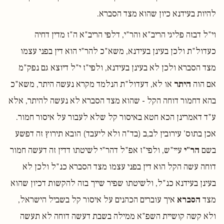
להיות בעידנא כיון שהוא מצד הסברא.
וי"ל דבזה פליגי הריב"א והר"י, דלפי הריב"א ה"ז מדין דחיה
כעדול"ת ולכן בעינן בעידנא, משא"כ להר"י הוא דין בפני עצמו
מצד הסברא ולכן לא בעינן בעידנא, ולפי"ז י"ל דיוצא גם נפק"מ
אם הוה
היתר
או לא, דעדול"ת הנלמד מקרא נעשה היתר, משא"כ
בהא דחמור דוחה הקל - שהוא מצד הסברא לא נעשה להיתר, אלא
ע"ד דאמרינן הכא חטא באיסור קל שלא לעבור על איסור חמור.
אכן בתוס' עירובין לב,ב (בד"ה ולא ליעבד) הובא תירוץ זה דפשע
בשם
הר"י
עיי"ש, ולפי"ז אפ"ל דהר"י לשיטתו דדין זה דעשה חמור
דוחה עשה הקל הוא דין בפני עצמו מצד הסברא כנ"ל ולכן לא
בעינן בעידנא כנ"ל, ולשיטתו שפיר שייך בזה להקשות דכיון שהוא
מצד
הסברא
איך עוברים הכהנים על איסור קל בשביל הישראל,
ולא קשה קושיית השפ"א ממילה בשבת דעשה דוחה לא תעשה