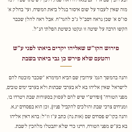
מזה שאין לעבור על שום איסור בגלל ביאת המשיח, ועי' בחלק א'
סו"ס א' שכן נראה דסב"ל ג"כ להגר"ח. אבל ראה להלן שכבר
הקשו הרבה על שיטה זו ונקטו כשיטת הפלתי הנ"ל.
פירוש הקו"ש שאליהו יקדים ביאתו לפני ע"ש
והטעם שלא פירש כן גבי ביאתו בשבת
והנה בהמשך הגמ' עירובין שם הביא המימרא "שכבר מובטח להם
לישראל שאין אליהו בא לא בערבי שבתות ולא בערבי ימים טובים,
מפני הטורח" [ופירש"י שיש להם לעסוק בסעודות שבת ויטרדו בו,
ומניחים צרכי שבת והולכים להקביל פניו], וכן הוא בפסחים יג,א.
והנה בקו"ש פסחים שם (אות נה) כתב ע"ז וז"ל: בהא דאין אליהו
בא בע"ש מפני הטורח, היינו כדי שלא יתבטלו מלהכין לשבת.