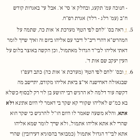
- חנוכה עמ' תקעג, ובחלק א' סי' א'. אבל עי' באגרות קודש
ח"ב (עמ' רלג - רלד) אגרת רפ"ח.
↑
ראה בס' 'לחם לפי הטף' מערכת א' אות כה, שתמה על
המהרש"א דהרי ריב"ל דיבר עם אליהו ביום זה ואיך שייך לומר
דאתי אליהו לבי"ד הגדול מאתמול, וכן הקשה באוצר בלום על
העין יעקב שם אות ד'.
↑
ובס' 'לחם לפי הטף' (מערכת א' אות כה) כתב דעפ"ז
שבגאולה דאחישנה אי"צ ביאת אליהו מקודם, יתיישב מה
דקשה עוד דלמה לא הרגיש רבי יהושע בן לוי רק לבסוף כשלא
בא כמ"ש לאליהו שקורי קא שקר בי דאמר לי היום אתינא
ולא
אתא
, והלא משעה שאמר לו היום הו"ל להרגיש כי שקר הוא
שהרי לא אתא אליהו אתמול, ולא שייך לומר שמא אליהו
אתא לבי"ד הגדול אתמול (כמבואר בהסוגיא דעירובין) שהרי