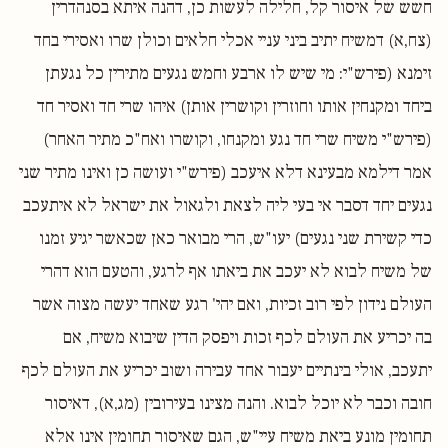
חשש של איסור קל, חלילה לעשות כן, דהנה איתא בסנהדרין
(צח,א) דמשיח יתיב ביני עניי אכלי חלאים וכולן שרו ואסירי בחד
זימנא (פירש"י: מי שיש לו ארבע וחמש נגעים מתירין כל נגעתן
ביחד ומקנחין אותו וחוזרין וקושרין אותן) איהו שרי חד ואסיר חד
(פירש"י משיח שרי חד נגע ומקנחו, וקושרו ואח"כ מתיר האחר)
אמר דילמא מבעינא דלא איעכב (פירש"י ועושה כן ואינו מתיר שני
נגעים יחד דסבר אי בעי ליה לצאת ולגאול את ישראל לא איתעכב
כדי קשירת שני נגעים) יעו"ש, הרי מבואר כאן שכאשר יגיע זמנו
של משיח לבוא לא יעכב את ביאתו אף לרגע, והטעם הוא דהרי
העולם נידון לפי רוב זכיות, ואם יהי' רגע שאחד יעשה מצוה אשר
בה יכריע את העולם לכף זכות ויפסק הדין שיבוא משיח, אם
יתעכב, אולי בינתיים יעבור אחד עבירה ושוב יכריע את העולם לכף
חובה וכבר לא יוכל לבוא. והנה מצינו בעירובין (מג,א), דאיסור
תחומין מונע ביאת משיח עיי"ש, הגם שאיסור תחומין אינו אלא