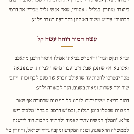
ביהודה מותרין, בגליל - אסורין, שאין אנשי גליל מכירין את חרמי
הכהנים" עיי"ש משום דאזלינן בתר דעת הנודר ויל"ע.
עשה חמור דוחה עשה קל
ובהא דנקט הגרי"ז דאם יש בביאתו אפילו איסור דרבנן מתעכב
ואינו בא, אף שיתכן שבינתיים יעבור מישהו עבירות, שכתוצאה
מכך יצטרכו לחכות עד שהעולם יוכרע עוד פעם לכף זכות, ויתכן
שזה יקח עשרות ומאות בשנים, הנה לכאורה יל"ע:
דהנה בביאת משיח יחזרו לנהוג כל המצוות שבתורה אף שאר
המצוות שבטלו בזמן הגלות, וכמ"ש הרמב"ם בהל' מלכים ריש
פי"א: "המלך המשיח עתיד לעמוד ולהחזיר מלכות דוד ליושנה
לממשלה הראשונה, ובונה המקדש ומקבץ נדחי ישראל, וחוזרין כל