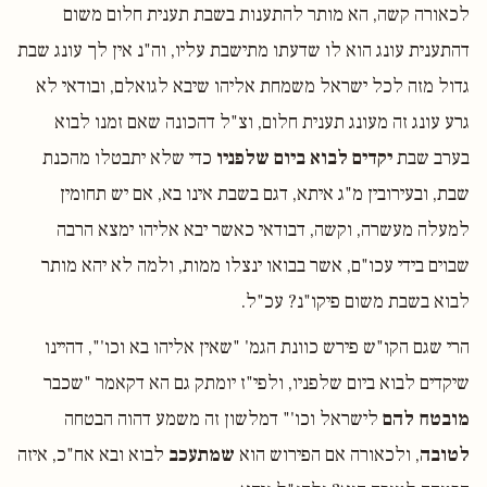
לכאורה קשה, הא מותר להתענות בשבת תענית חלום משום
דהתענית עונג הוא לו שדעתו מתישבת עליו, וה"נ אין לך עונג שבת
גדול מזה לכל ישראל משמחת אליהו שיבא לגואלם, ובודאי לא
גרע עונג זה מעונג תענית חלום, וצ"ל דהכונה שאם זמנו לבוא
בערב שבת
יקדים לבוא ביום שלפניו
כדי שלא יתבטלו מהכנת
שבת, ובעירובין מ"ג איתא, דגם בשבת אינו בא, אם יש תחומין
למעלה מעשרה, וקשה, דבודאי כאשר יבא אליהו ימצא הרבה
שבוים בידי עכו"ם, אשר בבואו ינצלו ממות, ולמה לא יהא מותר
לבוא בשבת משום פיקו"נ? עכ"ל.
הרי שגם הקו"ש פירש כוונת הגמ' "שאין אליהו בא וכו'", דהיינו
שיקדים לבוא ביום שלפניו, ולפי"ז יומתק גם הא דקאמר "שכבר
מובטח להם
לישראל וכו'" דמלשון זה משמע דהוה הבטחה
לטובה
, ולכאורה אם הפירוש הוא
שמתעכב
לבוא ובא אח"כ, איזה