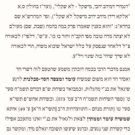
"דגמירי דמיהב יהבי, מישקל - לא שקלי", (ועד"ז בחולין ס,א
"אלקא דידן מיהב יהיב מישקל לא שקל"), ופי' המהרש"א שם
בחדא"ג: "והוא כענין שאמרו פרק במה בהמה (שבת, שם) מעולם
לא יצתה מדה טובה מפי הקב"ה וחזר בו כו', ע"ש", דלפי"ז לכאורה
צ"ל דלאחר שנפסק על כלל ישראל שיבוא משיח, הרי לכאורה
לא שייך שיהי' בזה שינוי ויל"ע.
אמנם מדברי הרבי בכמה דוכתין משמע שהטעם לזה דשרי חד
ואסיר חד הוא משום שמשיח
עומד ומצפה חסר-סבלנות
לרגע
שיגאל את בנ"י מהגלות, וכמבואר בשיחת ש"פ דברים תשמ"ח סעי'
ט' (ספר השיחות תשמ"ח ח"ב עמ' 573). ובשיחת אחש"פ תשי"א
סעי' טו (תורת מנחם – התוועדויות ח"ב [תשי"א ח"א] ע' 49) איתא
שמשיח עומד וממתין
לצאת ולגאול את בנ"י ואינו מתעכב אפילו
כדי קשירת שני נגעים, וברגע שיעשו תשובה יגאלם מיד, ומקשר גם