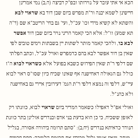
הכא אי אתי עובר על נזירותו ובפ"ק דביצה (ה,ב) נמי אמרינן
חיישינן לשמא יבנה ור"ת מפרש ביום שבן דוד בא
שראוי לבא
והשתא לא קשיא מידי וכו' עכ"ל, ועי' גם בחי' הריטב"א שם (ד"ה
תא שמע) וז"ל: אלא הכי קאמר הריני נזיר ביום שבן דוד
אפשר
לבא בו
, ולהכי קאמר מותר לשתות יין בשבתות וימים טובים לפי
שאין בן דוד אפשר לבא בהם כדמפרש ואזיל עכ"ל, וכתב הפלתי
שם דלפי ר"ת שאין הפירוש כשבא בפועל אלא
כשראוי לבוא
ה"ז
כולל גם הגאולה דאחישנה אף שאינו שכיח כיון שסו"ס ראוי לבוא
עיי"ש, דלפי זה נמצא דלפי ר"ת הגמ' דעירובין איירי גם באחישנה
ולא כהנ"ל.
ואולי אפ"ל דאפילו כשאמר המדיר ביום
שראוי
לבוא, כוונתו רק
לאופן ששכיח, כי כן הוא בדעת בני אדם ובנדרים אזלינן בתר כוונת
הנודר כדאיתא בנדרים (יח,ב): "סתם תרומה ביהודה אסורה, בגליל
- מותר, שאין אנשי גליל מכירין את תרומת הלשכה; סתם חרמים