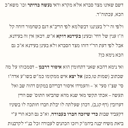
דשם שאינו מצד סברא אלא מקרא ודאי
נעשה בהיתר
וכו' משא"כ
הכא, עכתוה"ד.
ולפי זה י"ל בעניננו דבשלמא לפי הריב"א דגם כשחמור דוחה קל
ה"ז ענין של דחי' ובעינן
בעידנא דוקא
א"ש, דכאן אין זה בעידנא,
אבל לפי דעת הר"י דזהו מצד הסברא ולא בעינן בעידנא א"כ גם
הכא נימא כן?
ואי נימא דהכא שאני דתחומין הוא
איסור דרבנן
– דסמכוהו על מה
שכתוב (שמות טז,כט)
אל יצא
איש ממקומו כמ"ש בשו"ע אדה"ז
סי' שצ"ו סעי' א' – והעמידו איסור דבריהם במקום דהוה שב ואל
תעשה – אכתי תקשי מאי שנא מהא שהביאו התוס' שם הדין
דערובין (דף קג,ב), דכהן שעלתה לו יבלת חברו חותכה לו בשיניו
דקעביד שבות
כדי שיזכה חברו בעבודה
, וא"כ גם הכא הרי ע"י
ביאת משיח יבנה ביהמ"ק ויזכו הכהנים לעבודה וכל בנ"י לקרבנות