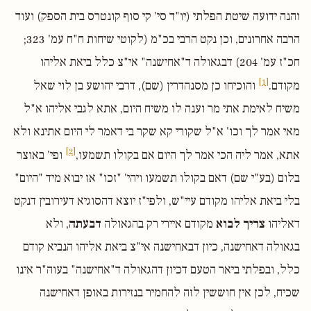
והנה ידועה שיטת הפלתי (יו"ד סי' קי סוף קונטרס בית הספק) ועוד
הרבה אחרונים, וכן נקט הרבי בכ"מ (לקוטי שיחות ח"ח עמ' 323;
חכ"ז עמ' 204) דבגאולה ד"אחישנה" אי"צ כלל ביאת אליהו
[1]
מקודם.
והוכיחו כן מסנהדרין (שם), דרבי יהושע בן לוי שאל
משיח לאימת אתי מר וענה לו משיח היום, אתא לגבי אליהו א"ל
מאי אמר לך וכו' א"ל שקורי קא שקר בי דאמר לי היום אתינא ולא
[2]
אתא, אמר ליה הכי אמר לך היום אם בקולו תשמעו,
ופי' באוצר
בלום (בע"י שם) דאם בקולו תשמעו ויהי' "זכו" אז יבוא מיד "היום"
בלי ביאת אליהו מקודם עיי"ש, ולפי"ז יוצא דהסוגיא דעירובין דנקט
דאליהו
צריך לבוא
מקודם איירי רק בהגאולה
דבעתה
, ולא
בגאולה דאחישנה, כיון דבאחישנה אי"צ ביאת אליהו הנביא קודם
כלל, ובפלתי ביאר הטעם דכיון דהגאולה ד"אחישנה" בעוה"ר אינו
שכיח, לכן אין חוששין לזה להחמיר בנזירות באופן דאחישנה