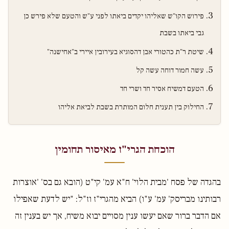
פירוש הקו"ש שאליהו יקדים ביאתו לפני ע"ש והטעם שלא פירש כן
גבי ביאתו בשבת
שיטת ר"ת כהטורי אבן דהסוגיא בעירובין איירי ב"אחישנה"
עשה חמור דוחה עשה קל
הטעם דמשיח אסיר חד ושרי חד
החילוק בין תענית חלום המותרת בשבת לביאת אליהו
הוכחת הגרי"ז מאיסור תחומין
בהגדה של פסח 'מבית הלוי' ח"א עמ' קי"ט (הובא גם בס' 'אוצרות
רבותינו מבריסק' עמ' ע"ו) הביא מהגרי"ז וז"ל: "יש לדעת שאפילו
אם הדבר ברור שאם יעשו ענין מסויים יבוא משיח, אך יש בענין זה