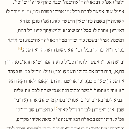
ולפי"ז אפ"ל דבגאולה ד"אחישנה" שבא כהרף עין ע"י ש"זכו",
אפ"ל שזה אפשר להיות בכל זמן אפילו בשבת וכו', ומ"מ מותר לו
לשתות יין בשבת כיון שאין חוששין לזה, ועפ"ז מובן גם הא
דאמרינן אחכה לו
בכל יום שיבוא
ולישועתך קוינו כל היום,
דמשמע אפילו בשבת כיון שזהו מצד הגאולה דאחישנה, וכן איתא
[4]
בכ"מ ד"אחכה לו בכל יום" הוא משום הגאולה דאחישנה.
ובדעת הגרי"ז אפשר לומר דסב"ל כדעת המהרש"א חדא"ג סנהדרין
צח,א, (ד"ה היום אם בקולו תשמעו וכו') וז"ל: "ור"ל כמ"ש בעתה
אחישנה (ישעי' ס,כב), זכו אחישנה, והיום דקאמר לאו דוקא דהא
לא אתי מאתמול לבשר וכתיב הנה אנכי שולח לכם את אליה
הנביא לפני בא יום וגו' כדאמרינן בפרק מי שהוציאוהו (עירובין
[5]
שם), א"נ דאמרינן לב"ד הגדול קאתי
כדאמרינן שם ודו"ק"
עכ"ל. היינו דגם בגאולה דבאחישנה צ"ל ביאת אליהו מקודם,
ובעירובין שם איירי גם בגאולה דאחישנה, ולכן לשיטתו שפיר למד