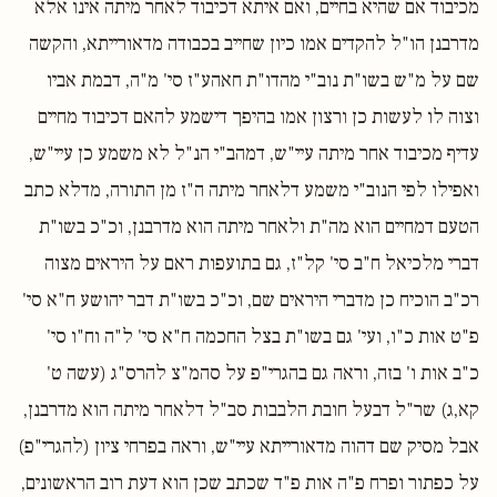
מכיבוד אם שהיא בחיים, ואם איתא דכיבוד לאחר מיתה אינו אלא
מדרבנן הו"ל להקדים אמו כיון שחייב בכבודה מדאורייתא, והקשה
שם על מ"ש בשו"ת נוב"י מהדו"ת חאהע"ז סי' מ"ה, דבמת אביו
וצוה לו לעשות כן ורצון אמו בהיפך דישמע להאם דכיבוד מחיים
עדיף מכיבוד אחר מיתה עיי"ש, דמהב"י הנ"ל לא משמע כן עיי"ש,
ואפילו לפי הנוב"י משמע דלאחר מיתה ה"ז מן התורה, מדלא כתב
הטעם דמחיים הוא מה"ת ולאחר מיתה הוא מדרבנן, וכ"כ בשו"ת
דברי מלכיאל ח"ב סי' קל"ז, גם בתועפות ראם על היראים מצוה
רכ"ב הוכיח כן מדברי היראים שם, וכ"כ בשו"ת דבר יהושע ח"א סי'
פ"ט אות כ"ו, ועי' גם בשו"ת בצל החכמה ח"א סי' ל"ה וח"ו סי'
כ"ב אות ו' בזה, וראה גם בהגרי"פ על סהמ"צ להרס"ג (עשה ט'
קא,ג) שר"ל דבעל חובת הלבבות סב"ל דלאחר מיתה הוא מדרבנן,
אבל מסיק שם דהוה מדאורייתא עיי"ש, וראה בפרחי ציון (להגרי"פ)
על כפתור ופרח פ"ה אות פ"ד שכתב שכן הוא דעת רוב הראשונים,