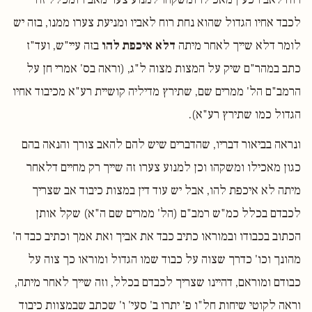
לכבד אחיו הגדול שהוא נחת רוח לאביו ומניעת צערו ממנו, בזה יש
לומר דלא שייך לאחר מיתה
דלא איכפת להו
בזה עיי"ש, ועד"ז
כתב במהר"ם שיק על המצות מצוה ל"ג, (וראה בס' אמרי חן על
הרמב"ם הל' ממרים שם, שתירץ מדיליה קושיית רע"א מכיבוד אחיו
הגדול כמו שתירץ רע"א).
ונראה בביאור דבריו, שהדברים שיש להם להאב צורך והנאה בהם
כגון מאכילו ומשקהו וכן למנוע צערו זה שייך רק מחיים דלאחר
מיתה לא איכפת להו, אבל יש עוד דין במצות כיבוד אב שצריך
לכבדם בכלל כמ"ש רמב"ם (הל' ממרים שם ה"א) שקל אותן
הכתוב בכבודו ובמוראו כתיב כבד את אביך ואת אמך וכתיב כבד ה'
מהונך וכו' כדרך שצוה על כבוד שמו הגדול ומוראו כך צוה על
כבודם ומוראם, דהיינו שצריך לכבדם בכלל, וזה שייך לאחר מיתה,
וראה לקוטי שיחות חל"ו פ' יתרו ב' סעי' ו' שכתב שבמצוות כיבוד