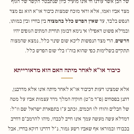
של הבן אשר עודנו חי אינו מועיל כיון שנתבטל הקשר של הגוף
מצד אביו ואמו, אלא ודאי מוכח שמצות כיבוד או"א הוא גם מצד
הנפש בלבד, עד
שאין הפרש כלל בהמצוה
בין בחייו ובין במותו,
ובמילא פשוט דאפילו אי נימא דבזמן תחיית המתים הגופים יהיו
חדשים
, הרי מצד הנפשות ליכא שום שינוי כלל, נמצא שהמצוה
תתקיים בשלימות כפי שהוא בזה"ז בלי שום הפרש כלל.
כיבוד או"א לאחר מיתה האם הוא מדאורייתא
אלא שמצינו דעות דכיבוד או"א לאחר מיתה אינו אלא מדרבנן,
דתנן בפסחים (פ"ד מ"ט) חזקיה המלך גירר עצמות אביו על מטה
של חבלים והודו לו חכמים, וכתב ע"ז בתפארת ישראל שם וז"ל:
דמדלא עשה מעשה עמך אינו חייב לכבדו, מיהו להרמב"ם דחייב
בכבודו ובמוראו אף שאביו רשע גמור, נ"ל דהיינו דוקא בחייו, אבל