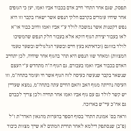
תפסק, שגם אחר התחי' חייב אדם בכבוד אביו ואמו, יען כי הגופים
אחר שיחיו עומדים בקרבם חלקי הנפש אשר ישארו בקבר וזו היא
נפש דקטנות אשר נמשכה לולד ע"י אביו ואמו וחיוב כבוד או"א
לאו בעבור יצירת הגוף דוקא אלא בעבור חלק הנפש שהמשיכו
לולד בזווגם (וכדאיתא בעץ חיים ובשער הגלגולים ובשער טעמי
המצוות) ומאחר שזו הנפש היא תהי' בהגוף אחר שיחיה, לכן יתחייב
האדם בכבוד אביו ואמו בעבורם, גם הגוף ה"ה מתחדש ע"י העצם
שנשאר בקבר שנעשה כעיסה לזה הגוף אשר חי ועומד בתחה"מ, וזו
העיסה נהייתה מגוף האב והאם החיים עתה בתחה"מ, נמצא שעדיין
יש קשר לולד גם עם גוף אביו ואמו אחר תחייה ולכן צריך לכבדם
גם אח"כ עיי"ש בארוכה.
וראה בס' אמונת התחי' בסוף הספר בהערות מהגאון האדר"ת ז"ל
(פ"ב) שנסתפק דילמא לאחר תחיית המתים לא שייך מצוות כיבוד