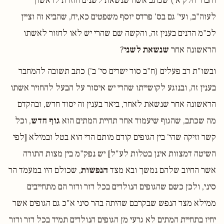
וחבור חלק א') שכתב אשה שנשאת לשנים חוזרת לראשון
לעוה"ב, ועי' גם בס' פרדס יוסף משפטים כא,יח, שהביא זה וציין
לכ"מ הדנים בענין זה, והקשה שם שהרי יש לאו לחזור לאשתו
הראשונה אחר
שנשאת לשני
?
ובשו"ת רב פעלים (ח"ב סוד ישרים סי' ב') כתב תשובה להמחבר
בענין זה, ובנוגע לקושייתו שהרי יש איסור על הבעל להחזיר אשתו
הראשונה אחר שנשאת לאחר, ביאר בענין זה יסוד חדש, ובהקדם
מה שכתב, שהגוף שיעמוד אחר תחיית המתים הוא
גוף חדש
, וכל
קשר וזיקה שהי' בין הגופים קודם מותם הרי הוא בטל ובמילא [לפי
השיטה דמצוות אינן בטלות לע"ל] יש נפק"מ בין מצות התורה
אשר החיוב שלהם נמשך ובא מצד
הנפשות
, שכולם היו במעמד הר
סיני, ולכן כשם שהגופים הנולדים בכל דור ודור הם מתחייבים
ממילא מצד הנפש שבקרבם שהיתה בהר סיני א"כ גם הגופים אשר
יחיו בתחיית המתים לא גרעי מן הגופים הנולדים תמיד בכל דור ודור