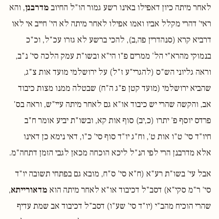
לאחר מיתה כיון דאפילו באינו רשע גמור הו"ל החיוב
מדרבנן
, והא
ראי' דהרי מקלל אביו ואמו אפילו לאחר מיתה לא הי' חייב אי לאו
דרביא קרא (סנהדרין פה,ב), להכי ברשע לא גזרו עכ"ל, וכ"כ
בנמוקי מהרא"י הל' ממרים פ"ו הי"א ובשו"ת עמק הלכה סי' נ"ב,
וראה גליוני הש"ס (להגרי"ע ז"ל) על ירושלמי מועד אות צ"ג,
שהביא ירושלמי (מועד קטן פ"ג ה"ח) שבטלה ממנו מצות כיבוד
אב, והקשה שהרי יש כיבוד או"א גם לאחר מיתה עיי"ש, וראה בס'
פרדס יוסף פ' יתרו (כ,יב) סוף אות קא, ובשו"ת יביע אומר ח"ב
חיו"ד סי' ט"ו אות ט', וח"ג יו"ד סוף סי' כ"ו, דאי נימא כן דאינו
אלא מדרבנן הרי לפי הנ"ל ליכא הוכחה מכאן לגבי הזמן דתחה"מ.
אבל עי' בשו"ת רע"א (ח"א סי' ס"ח, מובא גם בפתחי תשובה יו"ד
סי' ר"מ סקי"א) דסב"ל דכיבוד או"א לאחר מיתה הוא
מדאורייתא
,
שהרי הוכיח מהב"י (יו"ד סי' שע"ו) דסב"ל דכיבוד אב שמת עדיף