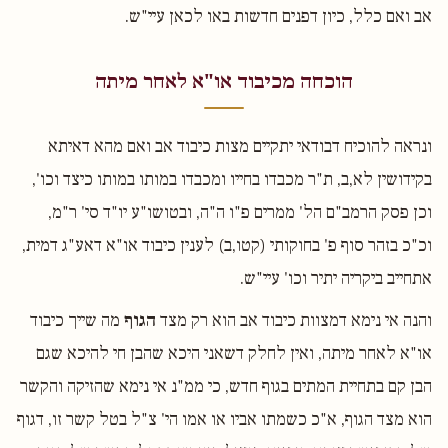
אב ואם כלל, כיון דפנים חדשות באו לכאן עיי"ש.
הוכחה מכיבוד או"א לאחר מיתה
ונראה להוכיח דבודאי יתקיים מצות כיבוד אב ואם מהא דאיתא
בקידושין לא,ב, ת"ר מכבדו בחייו ומכבדו במותו במותו כיצד וכו',
וכן פסק הרמב"ם הל' ממרים פ"ו ה"ה, ובטושו"ע יו"ד סי' ר"מ,
וכ"כ בזהר סוף פ' בחוקותי (קטו,ב) לענין כיבוד או"א דאע"ג דמית,
אתחייב ביקריה יתיר וכו' עיי"ש.
והנה אי נימא דמצוות כיבוד אב הוא רק מצד
הגוף
מה שייך כיבוד
או"א לאחר מיתה, ואין לחלק דשאני היכא שהבן חי להיכא שגם
הבן קם בתחיית המתים בגוף חדש, כי ממ"נ אי נימא שהזיקה והקשר
הוא מצד הגוף, א"כ כשמתו אביו או אמו הי' צ"ל בטל קשר זו, דגוף