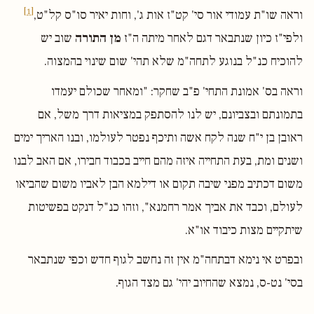
[1]
וראה שו"ת עמודי אור סי' קט"ז אות ג', וחות יאיר סו"ס קל"ט,
ולפי"ז כיון שנתבאר דגם לאחר מיתה ה"ז
מן התורה
שוב יש
להוכיח כנ"ל בנוגע לתחה"מ שלא תהי' שום שינוי בהמצוה.
וראה בס' אמונת התחי' פ"ב שחקר: "ומאחר שכולם יעמדו
בתמונתם ובצביונם, יש לנו להסתפק במציאות דרך משל, אם
ראובן בן י"ח שנה לקח אשה ותיכף נפטר לעולמו, ובנו האריך ימים
ושנים ומת, בעת התחייה איזה מהם חייב בכבוד חבירו, אם האב לבנו
משום דכתיב מפני שיבה תקום או דילמא הבן לאביו משום שהביאו
לעולם, וכבד את אביך אמר רחמנא", וזהו כנ"ל דנקט בפשיטות
שיתקיים מצות כיבוד או"א.
ובפרט אי נימא דבתחה"מ אין זה נחשב לגוף חדש וכפי שנתבאר
בסי' נט-ס, נמצא שהחיוב יהי' גם מצד הגוף.