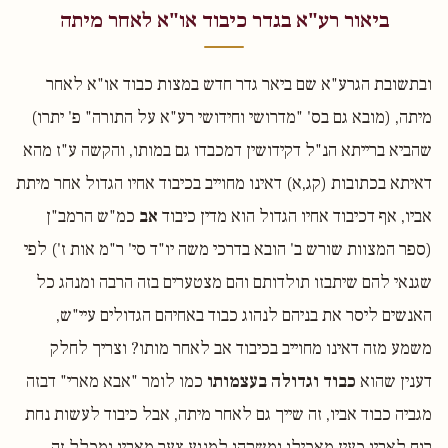
ביאור רע"א בגדר כיבוד או"א לאחר מיתה
ובתשובת הגרע"א שם ביאר גדר חדש במצות כבוד או"א לאחר
מיתה, (מובא גם בס' "מדרושי וחידושי רע"א על התורה" פ' יתרו)
שהביא ברייתא הנ"ל דקידושין דמכבדו גם במותו, והקשה ע"ז מהא
דאיתא בכתובות (קג,א) דאינו מחוייב בכיבוד אחיו הגדול אחר מיתת
אביו, אף דכיבוד אחיו הגדול הוא מדין כיבוד
אב
כמ"ש הרמב"ן
(ספר המצוות שורש ב' הובא בדרכי משה יו"ד סי' ר"מ אות ז') לפי
שגנאי להם שיתבזו תולדותם והם מצטערים בזה הרבה ומנהג כל
האנשים ליסר את בניהם לנהוג כבוד באחיהם הגדולים עיי"ש,
משמע מזה דאינו מחוייב בכיבוד אב לאחר מותו? וצריך לחלק
דענין שהוא
כבוד וגדולה בעצמותו
כמו לומר "אבא מארי" דבזה
מגביה כבוד אביו, זה שייך גם לאחר מיתה, אבל כיבוד לעשות נחת
רוח לאביו כעין מאכילו ומשקהו למנוע צער מאביו ומכלל זה