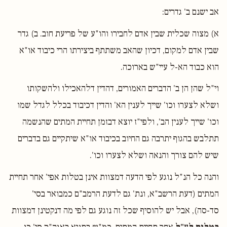
אב ישנם ב' גדרים:
א) מצוה שכלית שבין אדם לחבירו והו"ע של פריעת חוב. ב) גדר
שבין אדם למקום, דכיון שהאב משתתף ביצירתו הרי כיבוד או"א
הוא כבוד הא-ל עיי"ש בארוכה.
וי"ל שהן הן ב' הדברים האמורים, דהדין דלהאכילו ולהשקותו
ושלא לצערו וכו' שייך לענין הא' והדין דכיבוד בכלל לגדל שמו
וכו' שייך לענין הב', ולפי"ז יוצא דבזמן תחיית המתים שהנשמה
תתלבש בהגוף יתרבה גם החיוב בכיבוד או"א שיתקיים גם בדברים
שיש להם צורך והנאה ושלא לצערו וכו'.
והנה כל הנ"ל נוגע לפי הדעה דמצוות אינן בטלות אפי' אחר תחיית
המתים (דעת הרשב"א, ונת' גם לדעת הרמב"ם כמבואר בסי'
סד-סה), אבל יש להוסיף שכל זה נוגע גם לפי מה דנקטינן דמצוות