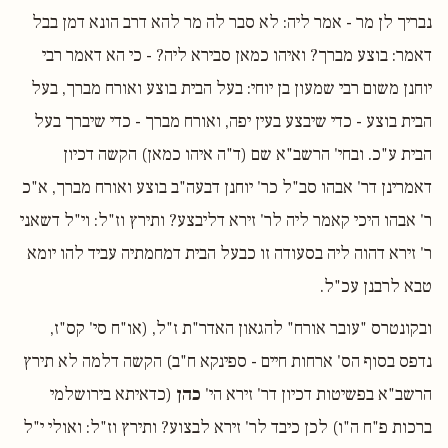
נבריך לן מר - אמר ליה: לא סבר לה מר להא דרב הונא דמן בבל
דאמר: בוצע מברך? ואיהו כמאן סבירא ליה? - כי הא דאמר רבי
יוחנן משום רבי שמעון בן יוחי: בעל הבית בוצע ואורח מברך, בעל
הבית בוצע - כדי שיבצע בעין יפה, ואורח מברך - כדי שיברך בעל
הבית ע"כ. ובחי' הרשב"א שם (ד"ה איהו כמאן) הקשה דכיון
דאמרינן דר' אבהו סב"ל כר' יוחנן דבעה"ב בוצע ואורח מברך, א"כ
ר' אבהו היכי קאמר ליה לר' זירא דליבצע? ותירץ וז"ל: וי"ל דשאני
ר' זירא דהוה ליה בסעודה זו כבעל הבית דמחמתיה עביד להו יומא
טבא לרבנן עכ"ל.
ובקונטרס "עובר אורח" להגאון האדר"ת ז"ל, (או"ח סי' קס"ז,
נדפס בסוף הס' ארחות חיים - ספינקא ח"ב) הקשה דלמה לא תירץ
הרשב"א בפשיטות דכיון דר' זירא הי'
כהן
(כדאיתא בירושלמי
ברכות פ"ח ה"ו) לכן כיבד לר' זירא לבצוע? ותירץ וז"ל: ואולי י"ל