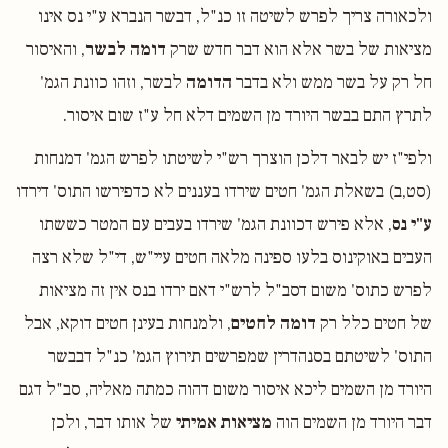
ולכאורה צריך לפרש לשיטה זו כנ"ל, דבשר הנברא ע"י נס אינו
מציאות של בשר אלא הוא דבר חדש שרק
דומה לבשר
, והאיסור
חל רק על בשר ממש ולא בדבר
הדומה
לבשר, וזהו כוונת הגמ'
לתרץ התם בבשר היורד מן השמים דלא חל ע"ז שום איסור.
ולפי"ז יש לבאר דלכן הוצרך רש"י לשיטתו לפרש הגמ' דמנחות
(סט,ב) בשאלת הגמ' חטים שירדו בעננים לא כדפירשו התוס' דירדו
ע"י נס
, אלא פירש דכוונת הגמ' שירדו בעבים עם המטר כששתו
העבים באוקינוס בלעו ספינה מלאה חטים עיי"ש, די"ל שלא רצה
לפרש כתוס' משום דסב"ל לרש"י דאם ירדו בנס אין זה מציאות
של חטים כלל רק
דומה לחטים
, ולמנחות בעינן חטים דוקא, אבל
התוס' לשיטתם בסנהדרין שמפרשים תירוץ הגמ' כנ"ל דבבשר
היורד מן השמים ליכא איסור משום דהוה כמתה מאליה, סב"ל דגם
דבר היורד מן השמים הוה
מציאות אמיתי
של אותו דבר, ולכן