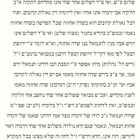
שלום ע"ש, ואי ס"ד דשלום אחר שחי אינו מתייחס לתקוה א"כ
חלקיה אבי ירמיה אינו אחיו ואין לירמיה דין גאולת קרובים. ועוד
דכל גאולת קרובים הוא בשדה אחוזה שכל הפרשה בשדה אחוזה
נאמר וכמש"כ בהדיא בחנוך (מצוה שלט) ואי ס"ד דשלום אינו
יורש אביו מנין לחנמאל בנו שדה אחוזה, וא"א לומר ע"י ירושת
הבעל לפי מאי דקי"ל ירושת הבעל דרבנן כמבואר ברמב"ם ז"ל
(ריש הל' נחלות) מיהו אפשר ע"י הסבת הבן דהיינו חנמאל ירש
אמו, אך צ"ע בירש שדה אחוזה מאמו אם יש דין גאולה לקרובי
אביו ועי' תו"כ בחוקותי (פרק י ה"ב) דמרבינן שדה אחוזה מאמו
לענין מקדיש, ועכ"פ מבואר ששלום אחר שחי נחשב אחי חלקיה
וכמש"כ, ואין לדחות לפמש"כ רש"י ז"ל בירמיה (לב יב) שם י"מ
שהיה חנמאל ג"כ דודו של ירמיה מצד אמו דהיינו שאמו של ירמיה
אחות חנמאל, ונאמר שגם היא נולדה משלום אחר שחי וירמיה ראוי
ליורשו, דזה אינו, חדא דרש"י ז"ל דחה זה שלא מצינו בכל המקרא