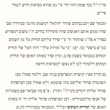
עד"ז י"ל במי שמת וחזר וחי' ע"י נס שהוא מציאות חדש לגמרי
עיי"ש.
ומבאר שם דגם במתים שהחי' יחזקאל דמשמע מהגמ' סנהדרין שם
שהיו ממש אותם האנשים שהיו מתחילה בחיים, ה"ז משום דמפורש
בפדר"א פל"ג שהתחי' הי' ע"י שירד עליהם תחיית טל מן השמים
כמ"ש בישעי' (כו, יט): "כי טל אורות טלך" דזהו הטל של תחיית
המתים כמבואר בשבת פח,ב, וכיון שהי' באותו האופן של תחיית
המתים דלעתיד לכן לא נעשו למציאות חדשה.
גם תירץ עפ"ז קושיית המפרשים בנדה שם, דלמה שאלו מבן
השונמית שהחי' אלישע מהו שיטמא, ולא שאלו מבן הצרפתית
[5]
שהחי' אליהו דקדים מיני'?
ותירץ - ע"פ מה שביאר שם בשאלות
של אנשי אלכסנדריא - דבן הצרפתית שהחי' אליהו הי' זה באותו
האופן של
תחיית המתים
הכללי, וכמבואר בסנהדרין קיג,א,