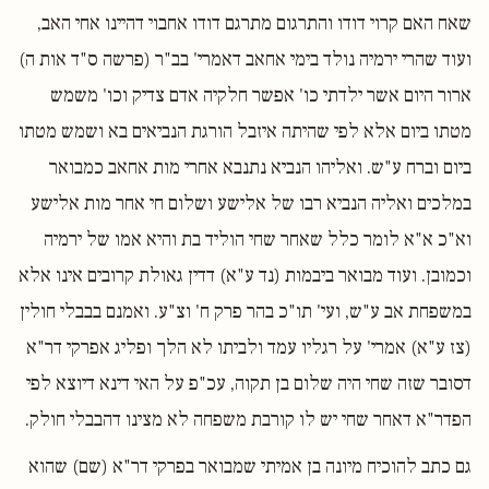
שאח האם קרוי דודו והתרגום מתרגם דודו אחבוי דהיינו אחי האב,
ועוד שהרי ירמיה נולד בימי אחאב דאמרי' בב"ר (פרשה ס"ד אות ה)
ארור היום אשר ילדתי כו' אפשר חלקיה אדם צדיק וכו' משמש
מטתו ביום אלא לפי שהיתה איזבל הורגת הנביאים בא ושמש מטתו
ביום וברח ע"ש. ואליהו הנביא נתנבא אחרי מות אחאב כמבואר
במלכים ואליה הנביא רבו של אלישע ושלום חי אחר מות אלישע
וא"כ א"א לומר כלל שאחר שחי הוליד בת והיא אמו של ירמיה
וכמובן. ועוד מבואר ביבמות (נד ע"א) דדין גאולת קרובים אינו אלא
במשפחת אב ע"ש, ועי' תו"כ בהר פרק ח' וצ"ע. ואמנם בבבלי חולין
(צז ע"א) אמרי' על רגליו עמד ולביתו לא הלך ופליג אפרקי דר"א
דסובר שזה שחי היה שלום בן תקוה, עכ"פ על האי דינא דיוצא לפי
הפדר"א דאחר שחי יש לו קורבת משפחה לא מצינו דהבבלי חולק.
גם כתב להוכיח מיונה בן אמיתי שמבואר בפרקי דר"א (שם) שהוא