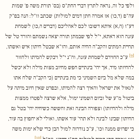
ולפי כל זה, נראה לתרץ דברי החת"ס (בס' תורת משה פ' שמות
עה"פ (ד,כו) אז אמרה חתן דמים למולות) שכתב וז"ל: הנה בפ"ק
דע"ז (ה,א) איתא דשובו לכם לאהליכם (דברים ה,כו) לשמחת
עונה הוא דאתא, י"ל לפי שבמתן תורה יצאה נשמתם והורד טל של
תחיית המתים והקב"ה החיה אותם, והו"א שבטל חיתון איש ואשתו,
[9]
ע"כ החזירם לשמחת עונה, וה"נ י"ל ויבקש להמיתו ולחזור
להחיותו מיד, אך יהי' בינתיים חפש מחיוב מצות מילה ולא יכשל
במה שלא מל ביום השמיני כי מת בינתיים (כי הקב"ה שלח אתו
לגאול את ישראל והאיך רצה להמיתו, ובפרט שאין חיוב מיתה על
ביטול מ"ע של וביום השמיני ימול, אלא שרצה לפטרו ממצות
מילה ולהחיותו) וצפורה הבינה זאת וחששה כשיחיה יהי' בטל גם
החיתון שבינו לבינה ולא תהי' עוד אשתו, ואולי לא יחפוץ בה עוד,
כי יפרוש ממנה וכו', ע"כ נזדרזה למול הבן כדי שלא ימות משה
[10]