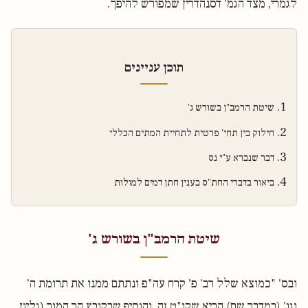
לגמרי, מצד הגמ' דסנהדרין שמפורש להיפך.
תוכן עניינים
שיטת הרמב"ן בשורש ג'
חילוק בין תחי' פרטית לתחיית המתים הכללי
דבר שנברא ע"י נס
ביאור בדברי החת"ס בענין חתן דמים למולות
שיטת הרמב"ן בשורש ג'
ובס' "כמוצא שלל רב' פ' קרח עה"פ ונתתם ממנו את תרומת ה'
וגו' (במדבר שם) הביא שקו"ט זה, והוסיף שבקובץ הר המור (גליון