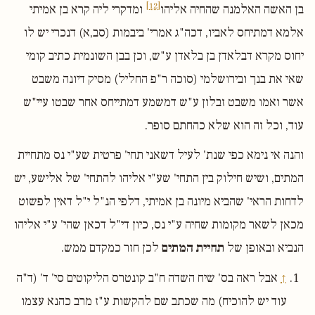
[12]
בן האשה האלמנה שהחיה אליהו
ומדקרי ליה קרא בן אמיתי
אלמא דמתיחס לאביו, דכה"ג אמרי' ביבמות (סב,א) דנכרי יש לו
יחוס מקרא דבלאדן בן בלאדן ע"ש, וכן בבן השונמית כתיב קומי
שאי את בנך ובירושלמי (סוכה ר"פ החליל) מסיק דיונה משבט
אשר ואמו משבט זבלון ע"ש דמשמע דמתייחס אחר שבטו עיי"ש
עוד, וכל זה הוא שלא כהחתם סופר.
והנה אי נימא כפי שנת' לעיל דשאני תחי' פרטית שע"י נס מתחיית
המתים, ושיש חילוק בין התחי' שע"י אליהו להתחי' של אלישע, יש
לדחות הראי' שהביא מיונה בן אמיתי, דלפי הנ"ל י"ל דאין לפשוט
מכאן לשאר מקומות שחיה ע"י נס, כיון די"ל דכאן שהי' ע"י אליהו
הנביא ובאופן של
תחיית המתים
לכן חזר כמקדם ממש.
↑
אבל ראה בס' שיח השדה ח"ב קונטרס הליקוטים סי' ד' (ד"ה
עוד יש להוכיח) מה שכתב שם להקשות ע"ז מרב כהנא עצמו