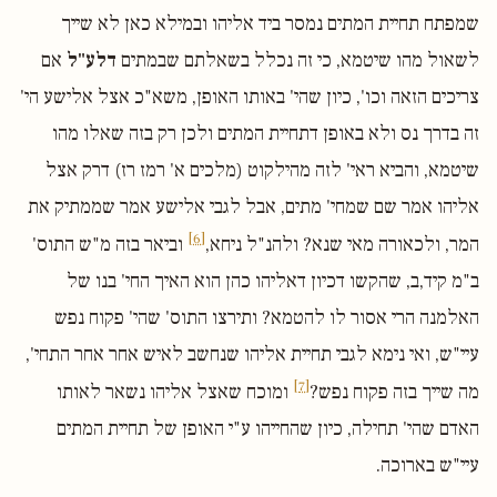
שמפתח תחיית המתים נמסר ביד אליהו ובמילא כאן לא שייך
לשאול מהו שיטמא, כי זה נכלל בשאלתם שבמתים
דלע"ל
אם
צריכים הזאה וכו', כיון שהי' באותו האופן, משא"כ אצל אלישע הי'
זה בדרך נס ולא באופן דתחיית המתים ולכן רק בזה שאלו מהו
שיטמא, והביא ראי' לזה מהילקוט (מלכים א' רמז רז) דרק אצל
אליהו אמר שם שמחי' מתים, אבל לגבי אלישע אמר שממתיק את
[6]
המר, ולכאורה מאי שנא? ולהנ"ל ניחא,
וביאר בזה מ"ש התוס'
ב"מ קיד,ב, שהקשו דכיון דאליהו כהן הוא האיך החי' בנו של
האלמנה הרי אסור לו להטמא? ותירצו התוס' שהי' פקוח נפש
עיי"ש, ואי נימא לגבי תחיית אליהו שנחשב לאיש אחר אחר התחי',
[7]
מה שייך בזה פקוח נפש?
ומוכח שאצל אליהו נשאר לאותו
האדם שהי' תחילה, כיון שהחייהו ע"י האופן של תחיית המתים
עיי"ש בארוכה.