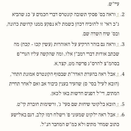
עיי"ש.
↑
וראה בס' פסקי תשובה קונטרס דברי חכמים ע' כג שהביא
ג"כ ראי' זו להוכיח דכהן כשמת לא נפקע ממנו קדושת כהונה,
ובס' שיח השדה שם.
↑
וראה גם בזהר הרקיע על האזהרות (עשין קכז - קכח) מה
שכתב אודות דברי רמב"ן אלו, ומה שהקשה עליו הגרי"פ
בסהמ"צ להרס"ג פרשה מט, קצד,א.
↑
אבל ראה בהערת האדר"ת שבסוף הקונטרס אמונת התחי',
(הובא לעיל בסי' ס) שהעיר בענין כיבוד אב ואם לאחר תחיית
המתים, די"ל דפנים חדשות באו לכאן.
↑
הובא בלקוטי שיחות שם סעי' ג', ורשימות חוברת קי"ט.
↑
אבל ראה ילקוט שמעוני פ' וישלח רמז קלב, דגם באלישע
כתוב שמחי' מתים ולא כמ"ש המחבר הנ"ל.