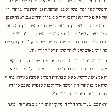
הוו חיי דהוי חיי לא כל שכן"), וא"כ נמצא דגוף החי יש לו שייכות
והמשך לגוף המת, משא"כ בבן הצרפתית ובן השונמית שהתחי' הי'
שלא ע"פ סדר המוכרח בגוף זה כ"א בדרך חידוש ונס, דמצד עצמן
היו מתים הרי נמצא דגוף החי אין לו שייכות והמשך לגוף המת ואין
כאן נגיעה בעצמו", עכ"ל. וראה רש"י בראשית ב, ז ד"ה וייצר:
יצירה לתחיית המתים, ופירשו המפרשים שם שהקב"ה נותן מעכשיו
כח חיוני באדם שגם לאחר שימות יוכל לחיות עוד.
דלפי"ז יש לתרץ, דכל מה דיש לומר דאחר שמת וחזר וחי נפקע
ממנו דין כהונה, זהו רק בתחי' כמו בר' זירא שהי' ע"י נס ובמילא
הוא מציאות חדשה, משא"כ בתחיית המתים שנקבע מעיקרא בהגוף
שהוא מוכן לתחי' ה"ז המשך אחד ולכן לא נפקע משבט כהן דין
[4]
כהונה כדמוכח מהגמ' סנהדרין הנ"ל.
וראה בס' שערי טהר חלק ח' סי' ק"י שהאריך ג"כ בענין זה, וביאר