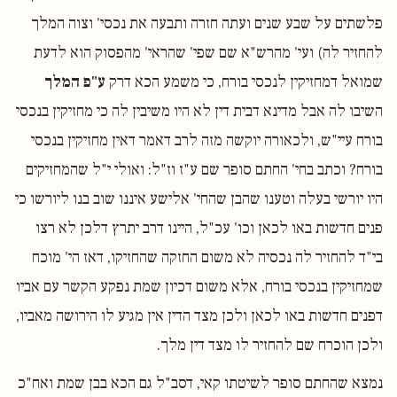
פלשתים על שבע שנים ועתה חזרה ותבעה את נכסי' וצוה המלך
להחזיר לה) ועי' מהרש"א שם שפי' שהראי' מהפסוק הוא לדעת
שמואל דמחזיקין לנכסי בורח, כי משמע הכא דרק
ע"פ המלך
השיבו לה אבל מדינא דבית דין לא היו משיבין לה כי מחזיקין בנכסי
בורח עיי"ש, ולכאורה יוקשה מזה לרב דאמר דאין מחזיקין בנכסי
בורח? וכתב בחי' החתם סופר שם ע"ז וז"ל: ואולי י"ל שהמחזיקים
היו יורשי בעלה וטענו שהבן שהחי' אלישע איננו שוב בנו ליורשו כי
פנים חדשות באו לכאן וכו' עכ"ל, היינו דרב יתרץ דלכן לא רצו
בי"ד להחזיר לה נכסיה לא משום החזקה שהחזיקו, דאז הי' מוכח
שמחזיקין בנכסי בורח, אלא משום דכיון שמת נפקע הקשר עם אביו
דפנים חדשות באו לכאן ולכן מצד הדין אין מגיע לו הירושה מאביו,
ולכן הוכרח שם להחזיר לו מצד דין מלך.
נמצא שהחתם סופר לשיטתו קאי, דסב"ל גם הכא בבן שמת ואח"כ