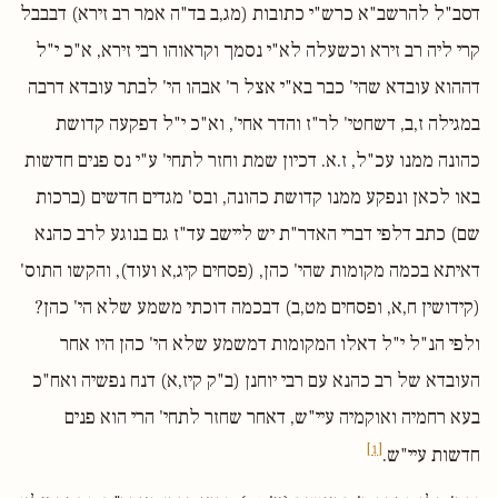
דסב"ל להרשב"א כרש"י כתובות (מג,ב בד"ה אמר רב זירא) דבבבל
קרי ליה רב זירא וכשעלה לא"י נסמך וקראוהו רבי זירא, א"כ י"ל
דההוא עובדא שהי' כבר בא"י אצל ר' אבהו הי' לבתר עובדא דרבה
במגילה ז,ב, דשחטי' לר"ז והדר אחי', וא"כ י"ל דפקעה קדושת
כהונה ממנו עכ"ל, ז.א. דכיון שמת וחזר לתחי' ע"י נס פנים חדשות
באו לכאן ונפקע ממנו קדושת כהונה, ובס' מגדים חדשים (ברכות
שם) כתב דלפי דברי האדר"ת יש ליישב עד"ז גם בנוגע לרב כהנא
דאיתא בכמה מקומות שהי' כהן, (פסחים קיג,א ועוד), והקשו התוס'
(קידושין ח,א, ופסחים מט,ב) דבכמה דוכתי משמע שלא הי' כהן?
ולפי הנ"ל י"ל דאלו המקומות דמשמע שלא הי' כהן היו אחר
העובדא של רב כהנא עם רבי יוחנן (ב"ק קיז,א) דנח נפשיה ואח"כ
בעא רחמיה ואוקמיה עיי"ש, דאחר שחזר לתחי' הרי הוא פנים
[1]
חדשות עיי"ש.