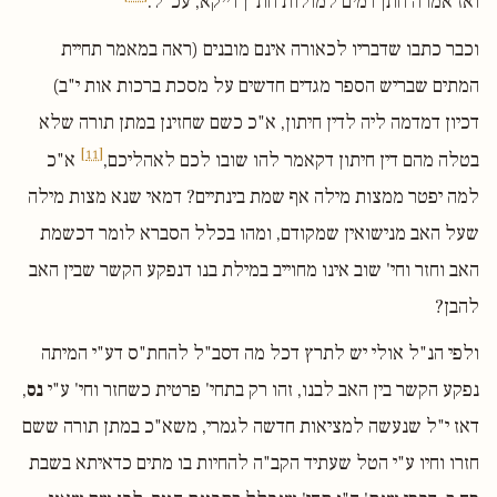
ואז אמרה חתן דמים למולות חת"ן דייקא, עכ"ל.
וכבר כתבו שדבריו לכאורה אינם מובנים (ראה במאמר תחיית
המתים שבריש הספר מגדים חדשים על מסכת ברכות אות י"ב)
דכיון דמדמה ליה לדין חיתון, א"כ כשם שחזינן במתן תורה שלא
[11]
בטלה מהם דין חיתון דקאמר להו שובו לכם לאהליכם,
א"כ
למה יפטר ממצות מילה אף שמת בינתיים? דמאי שנא מצות מילה
שעל האב מנישואין שמקודם, ומהו בכלל הסברא לומר דכשמת
האב וחזר וחי' שוב אינו מחוייב במילת בנו דנפקע הקשר שבין האב
להבן?
ולפי הנ"ל אולי יש לתרץ דכל מה דסב"ל להחת"ס דע"י המיתה
נפקע הקשר בין האב לבנו, זהו רק בתחי' פרטית כשחזר וחי' ע"י
נס
,
דאז י"ל שנעשה למציאות חדשה לגמרי, משא"כ במתן תורה ששם
חזרו וחיו ע"י הטל שעתיד הקב"ה להחיות בו מתים כדאיתא בשבת