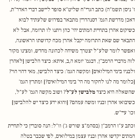
ז' ניסן תשמ"ה) כתב הגרי"ח שליט"א סופר ליישב דברי האדר"ת,
דאכן מדרשת הגמ' דסנהדרין מתבאר בפירוש שלעתיד לבוא
כשיקום אהרן בתחיית המתים יהי' כהן ויתנו לו תרומה, אבל לא
התבאר שם שאת התרומה יקבל אהרן מכח קדושתו הראשונה,
ואפשר לומר שלע"ל יצטרך משיחה לכהונה מחדש, ומצינו מקור
לזה מדברי הרמב"ן, דבגמ' יומא ה,ב, איתא: כיצד הלבישן [לאהרן
ולבניו בימי המילואים] ומקשה הגמ': כיצד הלבישן, מאי דהוי הוי?
[כלומר מה לנו לחקור מה הי' בימי המילואים?] ומתרץ הגמ'
שהשאלה היא כיצד
מלבישן לע"ל
? ושוב מקשה הגמ' לע"ל,
כשיבואו אהרן ובניו ומשה עמהם? [והוא ידע כיצד יש להלבישן]
וכו' עיי"ש.
וכתב ע"ז הרמב"ן (בסהמ"צ שורש ג') וז"ל: הנה סוברין כי לתחיית
המתים יקדשו אהרן ובניו עצמן במילואים, לפי שכבר בטלה