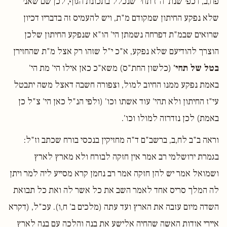
פח,ב, דכפי שנת' ה"ז תחי' שנכלל בתכונת הגוף, לכן שם שאני
שלא נפקע החיתון שמקודם מ"ת, ויש להעמיס זה בדבריו דכיון
שרואים שבמ"ת דפרחה נשמתן הי' הו"א שנפקע החיתון שלכן
הוצרך להודיעם שלא נפקע, א"כ י"ל שזהו רק אצל מ"ת שהחזירן
בטל של תחי'
(כלשון החת"ס) משא"כ כאן אילו הי' מת הי'
באמת נפקע ממנו החיוב למול, וצפורה חשבה דאצל משה יתבטל
עי"ז החיתון ולא תהי' עוד אשתו וכו' (ולפי הנ"ל כאן הי' צ"ל כן
באמת) לכן נזדרזה למולו וכו'.
וראה ב"ב לח,ב, ברשב"ם ד"ה מחזיקין בנכסי בורח שכתב וז"ל:
בגמרת ירושלמי רב אמר אין חזקה לבורח ולא מארץ לארץ
ושמואל אמר יש להן חזקה אמר רב נחמן קרא מסייע ליה למר ויתן
לה המלך סריס אחד לאמר השב את כל אשר לה ואת כל תבואת
השדה מיום עזבה את הארץ ועד עתה (מלכים ב' ח,ו). עכ"ל, (דקרא
איירי אודות האשה שהחיה אלישע את בנה והלכה עם בנה לארץ