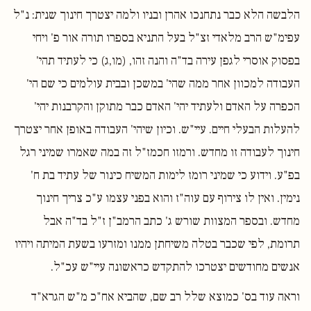
הלבשה הלא כבר נתחנכו אהרן ובניו ולמה יצטרך חינוך שנית: נ"ל
עפימ"ש הרב מלאדי זצ"ל בעל התניא בספרו תורה אור פ' ויחי
בפסוק אוסרי לגפן עירה בד"ה והנה זהו, (מו,ג) כי לעתיד תהי'
העבודה למכוון אחר ממה שהי' במשכן ובבית עולמים כי שם הי'
הכפרה על האדם ולעתיד יהי' האדם כבר מתוקן והקרבנות יהי'
להעלות הבעלי חיים. עיי"ש. וכיון שיהי' העבודה באופן אחר יצטרך
חינוך לעבודה זו מחדש. ורמזו חכמז"ל זה במה שאמרו שמיני רגל
בפ"ע. וידוע כי שמיני רומז לימות המשיח כינור של עתיד בת ח'
נימין. ואין לו צירוף עם עוה"ז והוא בפני עצמו ע"כ צריך חינוך
מחדש. ובספר המצוות שורש ג' כתב הרמב"ן ז"ל בד"ה אבל
תרומת, לפי שכבר בטלה משיחתן ממנו ומזרעו בשעת המיתה ויהיו
אנשים מחודשים יצטרכו להתקדש כראשונה עיי"ש עכ"ל.
וראה עוד בס' כמוצא שלל רב שם, שהביא אח"כ מ"ש הגרא"ד