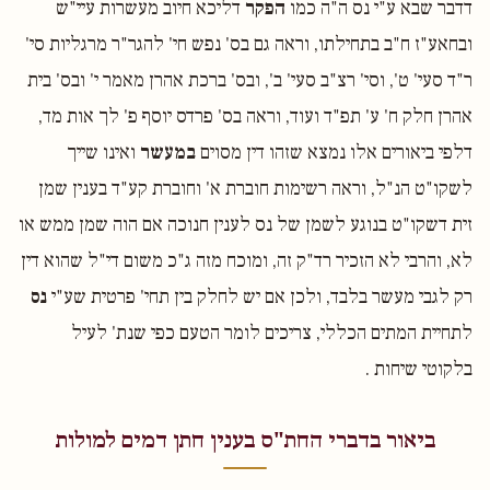
דדבר שבא ע"י נס ה"ה כמו
הפקר
דליכא חיוב מעשרות עיי"ש
ובחאע"ז ח"ב בתחילתו, וראה גם בס' נפש חי' להגר"ר מרגליות סי'
ר"ד סעי' ט', וסי' רצ"ב סעי' ב', ובס' ברכת אהרן מאמר י' ובס' בית
אהרן חלק ח' ע' תפ"ד ועוד, וראה בס' פרדס יוסף פ' לך אות מד,
דלפי ביאורים אלו נמצא שזהו דין מסוים
במעשר
ואינו שייך
לשקו"ט הנ"ל, וראה רשימות חוברת א' וחוברת קע"ד בענין שמן
זית דשקו"ט בנוגע לשמן של נס לענין חנוכה אם הוה שמן ממש או
לא, והרבי לא הזכיר רד"ק זה, ומוכח מזה ג"כ משום די"ל שהוא דין
רק לגבי מעשר בלבד, ולכן אם יש לחלק בין תחי' פרטית שע"י
נס
לתחיית המתים הכללי, צריכים לומר הטעם כפי שנת' לעיל
בלקוטי שיחות .
ביאור בדברי החת"ס בענין חתן דמים למולות