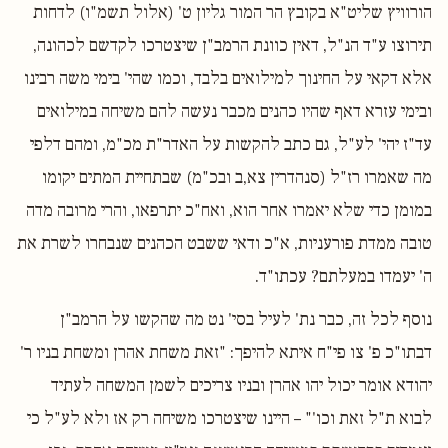
הורוויץ שליט"א בקובץ הר המור גליון ט' (אלול תשמ"ו) לדחות
תירוצו ע"ד הנ"ל, דאין כוונת הרמב"ן שיצטרכו לקדשם לכהונה,
אלא דקאי על החינוך למילואים בלבד, וכמו שהי' בימי משה רבינו
ובימי עזרא דאף שהיו כהנים מכבר נעשה להם משיחה במילואים
עד"ז יהי' לע"ל, גם כתב להקשות על האדר"ת מכ"מ, ומהם דלפי
מה שאמרו רז"ל (סנהדרין צא,ב ובכ"מ) שבתחיית המתים יקומו
במומן כדי שלא יאמרו אחר הוא, ואח"כ יתרפאו, והרי מרובה מדה
טובה ממדת פורעניות, א"כ ודאי ששבט הכהנים שנבחרו לשרת את
ה' יעמדו במעלתם? עכתו"ד.
נוסף לכל זה, כבר נת' לעיל בסי' נט מה שהקשו על הרמב"ן
דבתו"כ פ' צו פי"ח איתא להיפך: "זאת משחת אהרן ומשחת בניו ר'
יהודא אומר יכול יהו אהרן ובניו צריכים לשמן המשחה לעתיד
לבוא ת"ל זאת וכו'" – היינו שיצטרכו משיחה רק אז ולא לע"ל כי