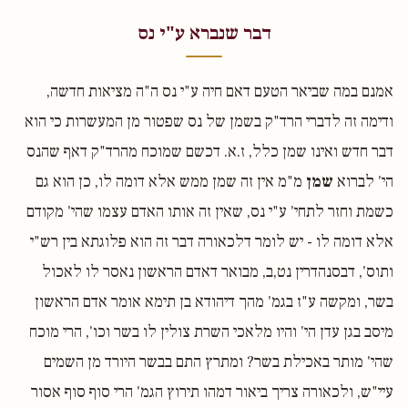
דבר שנברא ע"י נס
אמנם במה שביאר הטעם דאם חיה ע"י נס ה"ה מציאות חדשה,
ודימה זה לדברי הרד"ק בשמן של נס שפטור מן המעשרות כי הוא
דבר חדש ואינו שמן כלל, ז.א. דכשם שמוכח מהרד"ק דאף שהנס
הי' לברוא
שמן
מ"מ אין זה שמן ממש אלא דומה לו, כן הוא גם
כשמת וחזר לתחי' ע"י נס, שאין זה אותו האדם עצמו שהי' מקודם
אלא דומה לו - יש לומר דלכאורה דבר זה הוא פלוגתא בין רש"י
ותוס', דבסנהדרין נט,ב, מבואר דאדם הראשון נאסר לו לאכול
בשר, ומקשה ע"ז בגמ' מהך דיהודא בן תימא אומר אדם הראשון
מיסב בגן עדן הי' והיו מלאכי השרת צולין לו בשר וכו', הרי מוכח
שהי' מותר באכילת בשר? ומתרץ התם בבשר היורד מן השמים
עיי"ש, ולכאורה צריך ביאור דמהו תירוץ הגמ' הרי סוף סוף אסור