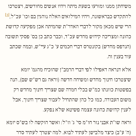
משיחתן ממנו ומזרעו בשעת מיתה ויהיו אנשים מחודשים, ויצטרכו
[3]
להתקדש כבראשונה, ויהיו המילואים האלה נוהגין בם וכו' עכ"ל,
הרי שיש מכאן מקור לדברי האדר"ת שהמיתה אכן מפקיעה קדושת
כהונה ומצריכה קידוש מחדש עכ"ד, וכבר כתב כן בס' פסקי תשובה
(הנדפס מחדש) בקונטרס דברי חכמים ע' כ"ג עיי"ש, ובמה שכתב
עוד בענין זה.
אלא דנראה דאפילו לפי דברי הרמב"ן שהוכיח מהגמ' יומא
שיצטרכו חינוך מחדש ומשיחה חדשה (וראה גם רש"ש שם), הנה
בפשטות כוונתו כמ"ש בכלי חמדה שם שצריך חינוך מחדש רק
משום העבודה, כמו כל כהן שהתחיל לעבוד שצריך חינוך, אבל
לענין קדושת כהונה עצמה פשיטא שלא נפקע.
וראה שו"ת אבני נזר חו"מ סי' ג' וז"ל: ואשר הוקשה לו בש"ס יומא
(ה' ע"ב) כיצד מלבישן לעתיד לבוא. למה יצטרך לעתיד סדר