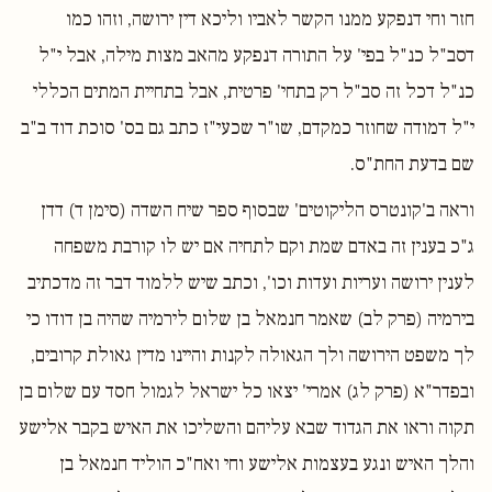
חזר וחי דנפקע ממנו הקשר לאביו וליכא דין ירושה, וזהו כמו
דסב"ל כנ"ל בפי' על התורה דנפקע מהאב מצות מילה, אבל י"ל
כנ"ל דכל זה סב"ל רק בתחי' פרטית, אבל בתחיית המתים הכללי
י"ל דמודה שחוזר כמקדם, שו"ר שכעי"ז כתב גם בס' סוכת דוד ב"ב
שם בדעת החת"ס.
וראה ב'קונטרס הליקוטים' שבסוף ספר שיח השדה (סימן ד) דדן
ג"כ בענין זה באדם שמת וקם לתחיה אם יש לו קורבת משפחה
לענין ירושה ועריות ועדות וכו', וכתב שיש ללמוד דבר זה מדכתיב
בירמיה (פרק לב) שאמר חנמאל בן שלום לירמיה שהיה בן דודו כי
לך משפט הירושה ולך הגאולה לקנות והיינו מדין גאולת קרובים,
ובפדר"א (פרק לג) אמרי' יצאו כל ישראל לגמול חסד עם שלום בן
תקוה וראו את הגדוד שבא עליהם והשליכו את האיש בקבר אלישע
והלך האיש ונגע בעצמות אלישע וחי ואח"כ הוליד חנמאל בן