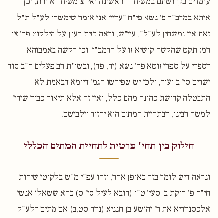
עומדים בקדושתם במשיחה הראשונה ואי"צ משיחה אחרת, וכן
איתא במדב"ר פ' נשא פי"ח "עדיין אני אומר שימשחו לע"ל ת"ל
זאת אין נמשחין לע"ל", עיי"ש, וראה בזית רענן על הילקוט פר' צו
רמז תקט שהקשה קושיא זו על הרמב"ן, וכן הקשה באמבוהא
דספרי על ספרי זוטא פר' נשא (יח, פד), ובשו"ת רב פעלים ח"ב סוד
ישרים סי' ב ועוד, ולכן יש שפירשו הגמ' דיומא דבאמת לא
התבטלה קדושת כהונה מהם כלל, ואין זה אלא תיאור כבוד שיהי'
למשה רבינו, דבתחיית המתים הוא יחזור וילבישם.
חילוק בין תחי' פרטית לתחיית המתים הכללי
ונראה דיש לומר בזה באופן אחר, וזהו עפ"י מ"ש בלקוטי שיחות
חי"ח פ' חוקת ב' סעי' ט"ו (הובא לעיל סי' ס) בהא ששאלו אנשי
אלכסנדריא את ר' יהושע בן חנניא (נדה סט,ב) אם מתים דלע"ל