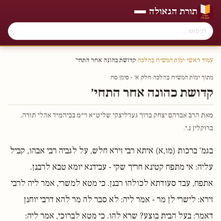
תורת הגאולה
עמוד ראשי
›
ימות המשיח בהלכה
›
קדושת כהונה אחר התחי׳
מתוך ימות המשיח בהלכה חלק א׳ - סימן סח
קדושת כהונה אחר התחי׳
מאת הרב אברהם יצחק ברוך גערליצקי שליט״א ר״מ בביהמ״ד אהלי תורה,
ברוקלין נ.י.
בגמ' ברכות (מו,א) איתא רבי זירא חלש, על לגביה רבי אבהו, קביל
עליה: אי מתפח קטינא חריך שקי - עבידנא יומא טבא לרבנן.
אתפח, עבד סעודתא לכולהו רבנן. כי מטא למשרי, אמר ליה לרבי
זירא: לישרי לן מר - אמר ליה: לא סבר לה מר להא דרבי יוחנן
דאמר: בעל הבית בוצע? שרא להו. כי מטא לברוכי, אמר ליה: