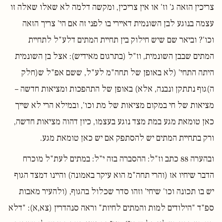
צריכין הזאה ג' וז' או אין צריכין, ומקשה דלמה לא שאלו שאלה זו
עצמה בנוגע לבן השונמית דאיירי בו לפני זה אם הי' צריך הזאה
וכו'? וביאר שם שיש חילוק בין תחיית המתים דלע"ל לתחיית
המתים שבבן השונמית, וז"ל (בתרגום מאידיש): אצל בן השונמית
היתה התחי' (לא באופן של תחה"מ לע"ל, ששם אפ"ל ש(חלק
ה)גוף נתתקן ונבנה, אלא) באופן של התהפכות ומציאות חדשה –
מציאות של חי במקום מציאות של מת וכו', ובמילא הרי לא שייך
כאן טומאת מגע במת מצד נוגע בעצמו, כיון דהוה מציאות חדשה,
ורק בתחיית המתים יש להסתפק אם יש כאן טומאת מגע.
ובהערה 88 כתב וז"ל: ההסברה בזה י"ל: במתים לעת"ל מוכרח
הדבר שיחיו אז (והרי תחה"מ הוא עיקר באמונה) והיינו דמצד הגוף
יש בו תכונה וכו' שיחי' וזהו סדר שכלול בהגוף, (ולהעיר מאבות
ספ"ד "הילודים למות והמתים לחיות" וראה סנהדרין (צא,א): "דלא