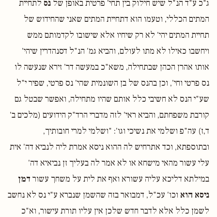
ג"כ ע"ד הנ"ל שיש חילוק בין תחי' פרטית באופן של
נס
לתחיית
המתים הכללי, וטעמו הוא דתחיית המתים שאני שהחידוש של
תחיית המתים יהי' לא רק שיחיו אלא שישובו לקדמותם ממש
ויחשבו כאילו לא מתו לעולם, והביא גמ' הנ"ל דסנהדרין שיהי'
אותו אהרן הכהן שבתחילה, משא"כ במעשה דר' זירא שנעשה לו
נס פרטי וחי', וכן בהנס של בן השונמית שהי' נס פרטי, שפיר י"ל
שע"י הנס לא חשיבי כלל אותם שהיו מתחילה, ואפשר שבטל גם
קורבת משפחתם, והביא ראי' לזה מדברי הרד"ק הידועים (מלכים ב'
ד,ז) עה"פ ושלמי את נשיכי וגו': "ושלמי למרי חובותיך,
ובתוספתא, וכד אתרחיש לה ההוא ניסא אמרת ליה לנביא דה' אית
עלי עשור מהאי מישחא או לא אמר לה בעליך זן נביאיא דה'
במילתא דליכא עליה עשורא ואף את לית על משחך עשור
דמן
ניסא הוא
וכו' עכ"ל, דמבואר בזה שהשמן שנברא ע"י נס לא נחשב
לשמן כלל אלא לדבר חדש שלכן אין עליו תורת עישור, וא"כ