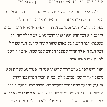
שפיר פירשו במנחות דאיירי בחטים שירדו בדרך נס ואכמ"ל.
ולפי"ז נמצא דהא דנקט בשערי טהר בפשיטות, דדבר הנברא ע"י נס
הוא דבר חדש ואינו אותו הדבר ממש, לכאורה הרי זה תלוי
בפלוגתת רש"י ותוס' וכפי שנת', ועוד דאפילו אי נימא דדבר הנברא
ע"י נס הוא דבר חדש ואינו אותו הדבר ממש, יש לחלק דזהו רק
כשנברא דבר חדש, אבל באדם שחזר לתחי' ע"י נס, הנה שם י"ל
דכל הנס הוא
להחזירו למצבו הקודם
לפני שמת, א"כ י"ל דשם
לכו"ע אינו כאיש אחר.
ועוד, דיש לפרש מ"ש הרד"ק דאותו שמן הי' פטור ממעשרות [לא
משום דאין זה שמן ממש, אלא] כמ"ש הכלי חמדה בפ' ויקהל
(קנז,ב) דהטעם שאינו חייב במעשר הוא משום דכיון דמעט השמן
שנשאר כבר הי' מעושר ושמן שנתרבה הלא בא
ממנו
במילא ליכא
כאן חיוב חדש, ובשו"ת בית יצחק יו"ד ח"א סי' פ"ד ביאר הטעם