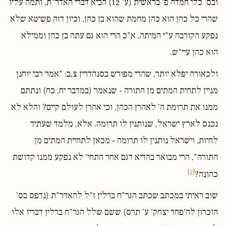
ובס' כלי חמדה פ' בראשית (ע' 12) הביא דברי האדר"ת, ותמה עליו
שהרי כל כהן הוא כהן מחמת שהוא בן כהן, וכיון דזה פשיטא שלא
נפקע הקורבה ע"י המיתה, א"כ הרי הוא גם עתה בן כהן וממילא
הוא כהן עיי"ש.
ולכאורה יפלא יותר, שהרי מפורש בסנהדרין צ,ב: "אמר רבי יוחנן
מניין לתחית המתים מן התורה - שנאמר (במדבר יח, כח) ונתתם
ממנו את תרומת ה' לאהרן הכהן, וכי אהרן לעולם קיים? והלא לא
נכנס לארץ ישראל, שנותנין לו תרומה. אלא, מלמד שעתיד
לחיות, וישראל נותנין לו תרומה - מכאן לתחיית המתים מן
התורה", הרי מבואר בהדיא דגם אחר התחי' לא נפקע ממנו קדושת
[2]
כהונה?
שוב ראיתי במכתב שכתב הגר"ח ברלין ז"ל להאדר"ת (נדפס בס'
הזכרון לה'פחד יצחק' ע' תרס) ששם שלל הגר"ח ברלין דבריו אלו