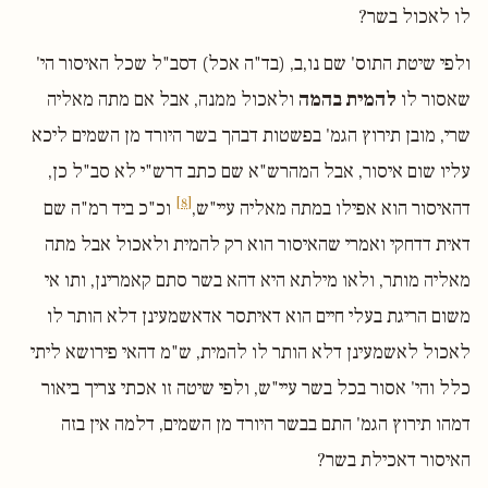
לו לאכול בשר?
ולפי שיטת התוס' שם נו,ב, (בד"ה אכל) דסב"ל שכל האיסור הי'
שאסור לו
להמית בהמה
ולאכול ממנה, אבל אם מתה מאליה
שרי, מובן תירוץ הגמ' בפשטות דבהך בשר היורד מן השמים ליכא
עליו שום איסור, אבל המהרש"א שם כתב דרש"י לא סב"ל כן,
[8]
דהאיסור הוא אפילו במתה מאליה עיי"ש,
וכ"כ ביד רמ"ה שם
דאית דדחקי ואמרי שהאיסור הוא רק להמית ולאכול אבל מתה
מאליה מותר, ולאו מילתא היא דהא בשר סתם קאמרינן, ותו אי
משום הריגת בעלי חיים הוא דאיתסר אדאשמעינן דלא הותר לו
לאכול לאשמעינן דלא הותר לו להמית, ש"מ דהאי פירושא ליתי
כלל והי' אסור בכל בשר עיי"ש, ולפי שיטה זו אכתי צריך ביאור
דמהו תירוץ הגמ' התם בבשר היורד מן השמים, דלמה אין בזה
האיסור דאכילת בשר?