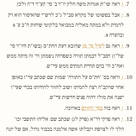
↑
ראה שו"ת אגרות משה חלק יו"ד ב' סי' קע"ד ד"ה ולכן.
↑
אבל בפשוטו של מקרא סב"ל ג"כ לרש"י שהאיסור הוא רק
להמית ולא במתה מאליה כמבואר בלקוטי שיחות ח"כ ע' 8
ובהערה 8.
↑
ראה גם
לעיל סי' סז
שהובא דעת החת"ס (בשו"ת חיו"ד סי'
של"ז) דסב"ל דבמתן תורה כשפרחה נשמתן הי' זה מיתה ממש
ואח"כ הי' בהם תחיית המתים ממש עיי"ש.
↑
וראה בס' 'חת"ס על התורה' שמות שם שכתב עד"ז באופן
אחר שהקב"ה רצה להמיתו ושוב לחזור להחיותו בכדי שעי"ז
ישנה את מזלו דהוה פנים חדשות עיי"ש.
↑
ראה בזה
בסי' הקודם
בארוכה.
↑
ראה פרקי דר"א (פרק לג) שכתב שם: אליהו התשבי וכו'
הלך לו לצרפת וקבלתו אשה אלמנה בכבוד גדול, אם של יונה