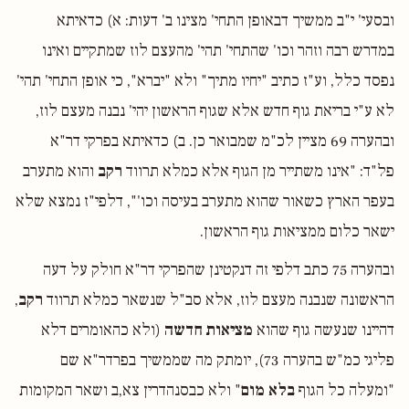
ובסעי' י"ב ממשיך דבאופן התחי' מצינו ב' דעות: א) כדאיתא
במדרש רבה וזהר וכו' שהתחי' תהי' מהעצם לוז שמתקיים ואינו
נפסד כלל, וע"ז כתיב "יחיו מתיך" ולא "יברא", כי אופן התחי' תהי'
לא ע"י בריאת גוף חדש אלא שגוף הראשון יהי' נבנה מעצם לוז,
ובהערה 69 מציין לכ"מ שמבואר כן. ב) כדאיתא בפרקי דר"א
פל"ד: "אינו משתייר מן הגוף אלא כמלא תרווד
רקב
והוא מתערב
בעפר הארץ כשאור שהוא מתערב בעיסה וכו'", דלפי"ז נמצא שלא
ישאר כלום ממציאות גוף הראשון.
ובהערה 75 כתב דלפי זה דנקטינן שהפרקי דר"א חולק על דעה
הראשונה שנבנה מעצם לוז, אלא סב"ל שנשאר כמלא תרווד
רקב
,
דהיינו שנעשה גוף שהוא
מציאות חדשה
(ולא כהאומרים דלא
פליגי כמ"ש בהערה 73), יומתק מה שממשיך בפרדר"א שם
"ומעלה כל הגוף
בלא מום
" ולא כבסנהדרין צא,ב ושאר המקומות