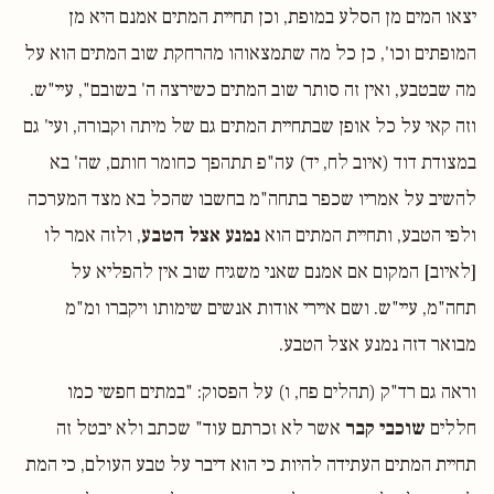
יצאו המים מן הסלע במופת, וכן תחיית המתים אמנם היא מן
המופתים וכו', כן כל מה שתמצאוהו מהרחקת שוב המתים הוא על
מה שבטבע, ואין זה סותר שוב המתים כשירצה ה' בשובם", עיי"ש.
וזה קאי על כל אופן שבתחיית המתים גם של מיתה וקבורה, ועי' גם
במצודת דוד (איוב לח, יד) עה"פ תתהפך כחומר חותם, שה' בא
להשיב על אמריו שכפר בתחה"מ בחשבו שהכל בא מצד המערכה
ולפי הטבע, ותחיית המתים הוא
נמנע אצל הטבע
, ולזה אמר לו
[לאיוב] המקום אם אמנם שאני משגיח שוב אין להפליא על
תחה"מ, עיי"ש. ושם איירי אודות אנשים שימותו ויקברו ומ"מ
מבואר דזה נמנע אצל הטבע.
וראה גם רד"ק (תהלים פח, ו) על הפסוק: "במתים חפשי כמו
חללים
שוכבי קבר
אשר לא זכרתם עוד" שכתב ולא יבטל זה
תחיית המתים העתידה להיות כי הוא דיבר על טבע העולם, כי המת