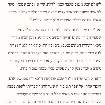
לעולם הבא משום מאבד עצמן לדעת, עיי"ש, וכתב שמכאן סעד
למאמר השגור דהמאבד עצמו לדעת אין לו חלק לעוה"ב שלכן
[2]
שאלו אם הם בכלל מאבדים א"ע לדעת, עיי"ש.
ואפ"ל דבעל הלכות קטנות למד כפירושו של הגר"י ענגיל,
שספיקתם הי' משום תחיית המתים אם יקומו, ולכן הביא מקור
מכאן דתחיית המתים בנטבע בים וכו' הוא סוג אחר לגמרי וצריך
לנס גדול יותר, דבזה מתורץ קושיית הגר"י ענגיל שחשבו דתחיית
המתים יהי' רק במת שניתן לקבורה, אבל אם נפרש דספיקתם הי'
משום מאבד עצמן לדעת פשוט שאין מכאן שום הוכחה.
וראה לקוטי שיחות ח"ו י' שבט שהקשה דלכאורה גופו של אדם
דעפר אתה ואל עפר תשוב הוה שינוי החוזר לברייתו לעפר, נמצא
דמציאות הגוף אינו מציאות כלל וא"כ מהו מעלת העבודה
שעובדים עם הגוף כיון שאינו מציאות אמיתי, ומבאר שם דכיון שהי'