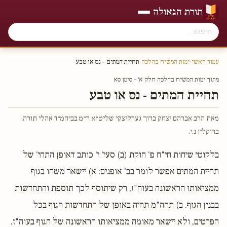
תורת הגאולה
עמוד ראשי
›
ימות המשיח בהלכה
›
תחיית המתים - נס או טבע
מתוך ימות המשיח בהלכה חלק א׳ - סימן סא
תחיית המתים - נס או טבע
מאת הרב אברהם יצחק ברוך גערליצקי שליט״א ר״מ בביהמ״ד אהלי תורה,
ברוקלין נ.י.
בלקוטי שיחות חי"ח פ' חוקת (ב) סעי' י' כותב דאופן התחי' של
תחיית המתים אפשר לומר בב' אופנים: א) יישאר משהו בגוף
ממציאותו הראשונה בעוה"ז, רק שיתוסף לכך תוספת והתחדשות
בבנין הגוף. ב) תחה"מ תהיה באופן של התחדשות הגוף בכל
הפרטים, ולא יישאר מאומה ממציאותו הראשונה של הגוף בעוה"ז.