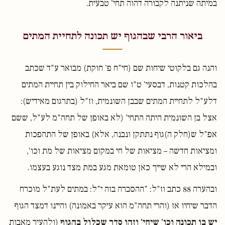
במיתה שניתנה לקבורה דהוה תחי' טבעית.
ביאור הרבי שבהגוף יש תכונה לתחיית המתים
והנה גם בלקוטי שיחות שם (חי"ח פ' חוקת) מבואר ע"ד שכתב
בהלכות קטנות, דבסעי' ט"ו שם ביאר החילוק בין תחיית המתים
דלע"ל לתחיית המתים שבבן השונמית, וז"ל (בתרגום מאידיש):
אצל בן השונמית היתה התחי' (לא באופן של תחה"מ לע"ל, ששם
אפ"ל ש(חלק ה)גוף נתתקן ונבנה, אלא) באופן של התהפכות
ומציאות חדשה – מציאות של חי במקום מציאות של מת וכו',
ובמילא הרי לא שייך כאן טומאת מגע במת מצד נוגע בעצמו.
ובהערה 88 כתב וז"ל: "ההסברה בזה י"ל: במתים לעת"ל מוכרח
הדבר שיחיו אז (והרי תחה"מ הוא עיקר באמונה) והיינו דמצד הגוף
יש בו תכונה וכו' שיחי' וזהו סדר שכלול בהגוף
(ולהעיר מאבות