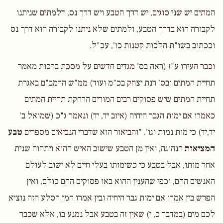
המתים יש שני סוגים, יש דרך הטבע ויש דרך נס, דלמתים שניתנו
לקבורה הוא בדרך הטבע, ולמתים שלא ניתנו לקבורה הוא דרך נס
וככתוב בשו"ת הלכות קטנות כו', עכ"ל.
וכבר העירו ע"ז (ראה בס' מגדים חדשים על מסכת ברכות מאמר
תחיית המתים ובס' רנת יצחק בכ"מ ועוד) ממ"ש הרמב"ם באגרת
תחיית המתים שיש פסוקים רבים המורים הרחקת תחיית המתים
כאמרו אם ימות הגבר היחיה (איוב יד, יד) ונאמר ג"כ (שמואל ב'
יד,יד) כי מות נמות וגו'. "והביאור הוא שדברי הנביאים מספרים
טבע
המציאות
הנהוגה, ואין מן הטבע שישוב האיש ההוא ויתהוה שנית
אחר מותו, אבל בטבע כי כשימותו בעלי חיים לא ישוב לעולם
האנשים ההם, וכפי שהענין ההוא באו פסוקים ההם כולם, ואין
הפרש בין אמרו אם ימות גבר היחיה ובין אמרו המן הסלע הזה נוציא
לכם מים (במדבר כ, י) שאין זה בטבע אבל נמנע בו, אלא שכבר