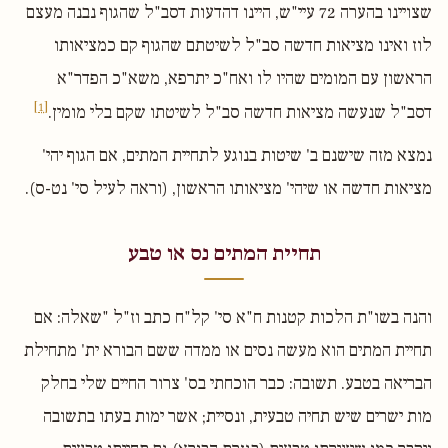
שצויינו בהערה 72 עיי"ש, היינו דהדעות דסב"ל שהגוף נבנה מעצם
לוז ואינו מציאות חדשה סב"ל לשיטתם שהגוף קם כמציאותו
הראשון עם המומים שהיו לו ואח"כ יתרפא, משא"כ הפדר"א
[1]
דסב"ל שנעשה מציאות חדשה סב"ל לשיטתו שקם בלי מומין.
נמצא מזה שישנם ב' שיטות בנוגע לתחיית המתים, אם הגוף יהי'
מציאות חדשה או שיהי' מציאותו הראשון, (וראה לעיל סי' נט-ס).
תחיית המתים נס או טבע
והנה בשו"ת הלכות קטנות ח"א סי' קל"ח כתב וז"ל "שאלה: אם
תחיית המתים הוא מעשה נסים או ממדה ששם הבורא ית' מתחילת
הבריאה בטבע. תשובה: כבר הוכחתי בס' צרור החיים שלי בחלק
מות ישרים שיש תחיה טבעית, ונסיית; אשר ימות בעתו בתשובה