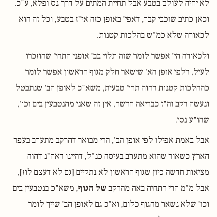
לא יחיה לעולם בטבע אבל תחיית המתים על דרך נס ופלא, ע"כ.
וכאן כתיב שוכבי קבר, דאפי' באופן כזה אי"ז בטבע, וכל זה הוא
לכאורה שלא כמ"ש בהלכות קטנות.
ולכאורה הי' אפשר לומר שזה תלוי בב' אופני התחי' שהוזכרו
לעיל, דלפי אופן הא' שישאר חלק מגוף הראשון אפשר לומר
כההלכות קטנות דהוה תחי' טבעית, משא"כ לאופן הב' שנתבטל
ונעשה רקב וה"ז כבריאה חדשה, אין זה שאני מהנטבעין בים וכו',
שהו"ע נסי.
אבל באמת אפילו לפי אופן הב', הרי מבואר דהרקב מתערב בעפר
הארץ כשאור שהוא מתערב בעיסה כנ"ל, דהיינו דאה"נ דהוה
מציאות חדשה כיון שגוף הראשון לא נתקיים [גם לא דעצם לוז],
אבל מ"מ הרי התחיה באה מהרקב
של הגוף
, משא"כ בנטבעין בים
וכו' שלא נשאר מהגוף כלום, וא"כ גם לאופן הב' שייך לומר