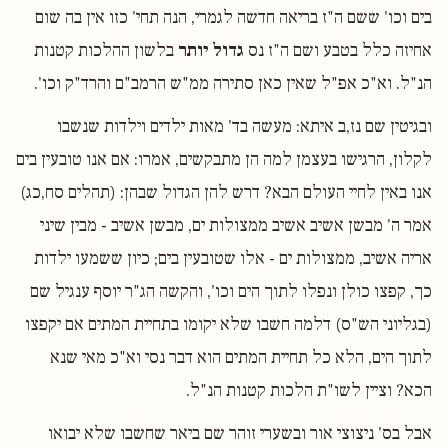
בים וכו' ששם ה"ז בריאה חדשה לגמרי, הנה תחי' כזו אין בה שום
אחיזה כלל בטבע ושם ה"ז נס
גדול יותר
בלשון ההלכות קטנות
הנ"ל. וא"כ אפ"ל שאין כאן סתירה ממ"ש הרמב"ם והרד"ק וכו'.
ובגיטין שם נז,ב איתא: מעשה בד' מאות ילדים וילדות שנשבו
לקלון, הרגישו בעצמן למה הן מתבקשים, אמרו: אם אנו טובעין בים
אנו באין לחיי העולם הבא? דרש להן הגדול שבהן: (תהלים סח,כג)
אמר ה' מבשן אשיב אשיב ממצולות ים, מבשן אשיב - מבין שיני
אריה אשיב, ממצולות ים - אלו שטובעין בים; כיון ששמעו ילדות
כך, קפצו כולן ונפלו לתוך הים וכו', והקשה הג"ר יוסף ענגיל שם
(בגליוני הש"ס) דלמה חשבו שלא יקומו בתחיית המתים אם יקפצו
לתוך הים, הלא כל תחיית המתים הוא דבר נסי וא"כ מאי שנא
הכא? וציין לשו"ת הלכות קטנות הנ"ל.
אבל בס' ניצוצי אור ובשערי זוהר שם ביאר שחשבו שלא יבואו