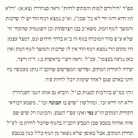
ספ"ד "הילודים למות והמתים לחיות" וראה סנהדרין (צא,א): "דלא
הוו חייא דהוו חיי לא כל שכן"), וא"כ נמצא דגוף החי יש לו שייכות
והמשך לגוף המת, משא"כ בבן הצרפתית ובן השונמית שהתחי' הי'
שלא ע"פ סדר המוכרח בגוף זה כ"א בדרך חידוש ונס, דמצד עצמן
היו מתים הרי נמצא דגוף החי אין לו שייכות והמשך לגוף המת ואין
כאן נגיעה בעצמו", עכ"ל. וראה רש"י בראשית ב,ז, ד"ה וייצר,
יצירה לתחיית המתים, ופירשו המפרשים שהקב"ה נותן מעכשיו כח
חיוני באדם שגם לאחר שימות יוכל לחיות עוד.
וזהו כמ"ש בהלכות קטנות כנ"ל, והביא גם אותו הגמ' דסנהדרין
דלא הוו חייא וכו', ומהלשון "שיש בו
תכונה
וכו'", משמע דבודאי
דתחיית המתים הו"ע
נסי
ואינו עפ"י הטבע, והכוונה רק שיש שם
איזה אחיזה בטבע שכן הטביע הקב"ה בהגוף שיוכל להיות בו לע"ל
תחיית המתים, אבל באופן שלא נשאר מן הגוף כלל כגון בנטבע