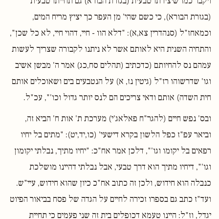
ויקבר כמו שיצירתו טבעית (בגזרת הבורא) גם תחייתו טבעית
(בגזרת הבורא), כי כשם שהי' מן העפר כך יציץ מריח המים,
וכמאחז"ל (סנהדרין צא,א): "דלא הוו - חיי, דהוי חיי, לא כל שכן",
והתחיה השנית היא לאותם אשר לא ניתנו לקבורה שצריך לעשות
עמהם נס להחיותם (כדכתיב (תהלים סח,כג) אמר ה' מבשן אשיב
וגו' שדרשוהו רז"ל (גיטין נז, א) על הנטבעים בים ושאוכלים אותם
חית השדה) אותם ודאי צריכים הם לנס יותר גדול וכו'", עכ"ל.
ובס' נפש חיים (להגר"ח פאלאג'י) מערכת ת' אות ח' הביא זה,
וביאר עפ"ז כפל הלשון בקרא דישעי' (כו,יד,יט): "מתים בל יחיו
רפאים בל יקומו וגו'", דלכן אמר אח"כ: "יחיו מתיך, נבלתי יקומון
וגו'", דיחיו מתיך הוא דרך טבעי, אבל נבלתי דהיינו מושלכת
כנבלה הוא חידוש, ולכן זה כתוב אח"כ כיון שהוא חידוש, עיי"ש.
ועד"ז כתב גם בספרו זכירה לחיים על הגדה של פסח בביאור הפיוט
יגדל, וז"ל: היינו טעמא דכופלים בית זה שני פעמים כי תחיית