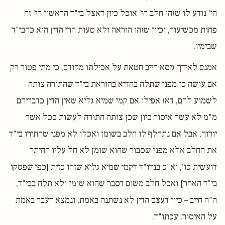
הי' נודע לו שזהו חלב הי' אוכל כיון דאצל בי"ד הראשון הי' זה
פחות מכשיעור, וכיון שזהו הוראה ולא טעות הרי הדין הוא כהבי"ד
שבימיו.
אמנם לאידך גיסא חייב חטאת על אכילתו מקודם, כי מתי פטור רק
אם עושה כן מפני שתלה בהדיא בהוראת בי"ד שהתורה צותה
לשמוע להם, דאז אפילו אם קמי שמיא גליא שאין הדין כדבריהם
מ"מ לא עשה איסור כיון שכן צותה התורה לעשות ככל אשר
יורוך, אבל אם נתחלף לו חלב בשומן ואכלו לא מפני שהתירו בי"ד
את החלב אלא מפני שסבור שהוא שומן לא חל עליו ההיתר
דועשית כו', וא"כ בנדו"ד דקמי שמיא גליא שזהו כזית [כפי שפסקו
בי"ד האחר] ואכל חלב משום דסבר שהוא שומן ולא תלה בבי"ד,
ה"ה חייב – כיון דעצם הדין לא נשתנה באמת, ונמצא דעבר באמת
על האיסור. עכתו"ד.