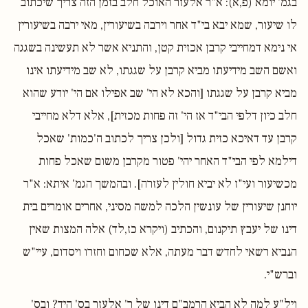
בגמ' יומא (פ,א): א"ר אלעזר האוכל חלב בזמן הזה צריך שיכתוב
לו שיעור, שמא יבא בי"ד אחר וירבה בשיעורין, מאי ירבה בשיעורין
אי נימא דמחייבי קרבן אכזית קטן, והתניא אשר לא תעשינה בשגגה
ואשם השב מידיעתו מביא קרבן על שגגתו, לא שב מידיעתו אינו
מביא קרבן על שגגתו [והכא לא הי' שב אפילו אם הי' יודע שהוא
חלב כיון דלפי הבי"ד אז הי' זה פחות מכזית], אלא דלא מחייבי
קרבן עד דאיכא כזית גדול [ולכן צריך לכתוב ה'כמות' שאכל
דילמא לפי הבי"ד האחר יהי' פטור מקרבן משום שאכל פחות
מכשיעור ועי"ז לא יביא חולין לעזרה]. ובהמשך הגמ' איתא: א"ר
יוחנן שיעורין של עונשין הלכה למשה מסיני, אחרים אומרים בית
דינו של יעבץ תיקנום, והכתיב (ויקרא כז,לד) אלה המצות שאין
הנביא רשאי לחדש דבר מעתה, אלא שכחום וחזרו ויסדום, עיי"ש
וברש"י.
ויל"ע למה לא הביא הרמב"ם דינו של ר' אלעזר בס' היד? ובס'