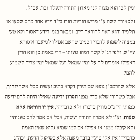
ימין לכן הוא מצוה לנו מאדון התורה יתעלה וכו', עכ"ל.
ולכאורה קשה ע"ז מריש הוריות הורו בי"ד וידע אחד מהם שטעו או
תלמיד והוא ראוי להוראה חייב, ומבאר בגמ' דידע דאסור וקא טעי
במצוה לשמוע לדברי חכמים שחשב אפילו למיעבד איסורא,
עיי"ש, ולפי הנ"ל קשה דמהו טעותו – הרי באמת כן הוא הדין
דאפילו אומרים לך על ימין שמאל ועל שמאל ימין צריך לשמוע
להם?
אלא שהרמב"ן גופא שם תירץ דקרא כתיב ועשית ככל אשר
יורוך
,
אבל כשהורו שלא כדין מפני
חסרון ידיעה
שאילו היתה להם ידיעה
כמותו הי' ג"כ מורין כדבריו ולא כדבריהן,
אין זו הוראה אלא
טעות
, וע"ז לא אמרה התורה ועשית, אבל אם אמר להם טענותיו
ולא קיבלו ממנו אז אפילו אם קמי שמיא גליא שאין האמת
כדבריהן אין אלו טועין בדבר משנה אלא בשיקול הדעת, וכה"ג