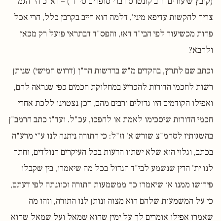
(קובץ שיעורים ח"ב קונטרס דברי סופרים סי' ד') – דא"כ הי' הגמ'
צריך להקשות עדיפא מיני', דלמה הוא חייב בקרבן כלל, הרי אכל
פחות מכשיעור לפי הבי"ד דאז, והפס"ד דבתראי פועל רק מכאן
ולהבא?
וכתב שם לתרץ, בהקדים מ"ש בדרשות הר"ן (דרוש חמישי) שניתן
רשות לחכמי הדורות להכריע במחלוקת חכמים כפי שנראה להם,
ואפילו הקודמים היו גדולים ורבים מהם, דכן נצטוינו ללכת אחרי
חכמי הדורות שיסכימו לאמת או להפכו, עכ"ל. ועד"ז כתב הרמב"ן
בהשגותיו לסהמ"צ שורש א' וז"ל: כי התורה ניתנה לנו ע"י מרע"ה
בכתב, וגלוי הוא שלא ישתוו הדעות בכל העיקרים הנולדים, וחתך
לנו ית' הדין שנשמע לבי"ד הגדול בכל מה שיאמרו, בין שקבלו
פירושו ממנו או שיאמרו כך ממשמעות התורה וכוונתה לפי דעתם,
כי על המשמעות שלהם הוא מצוה ונותן לנו התורה, וזהו מה
שאמרו אפילו אומרים לך על ימין שהוא שמאל ועל שמאל שהוא