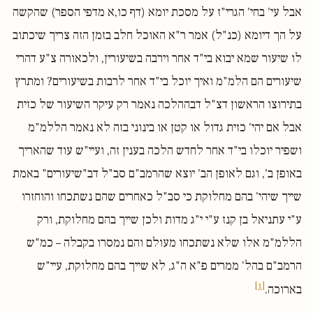
אבל עי' בחי' הגרי"ז על מסכת יומא (דף כו,א מדפי הספר) שהקשה
על הך דיומא (כנ"ל) אמר ר"א האוכל חלב בזמן הזה צריך שיכתוב
לו שיעור שמא יבוא בי"ד אחר וירבה בשיעורין, ולכאורה צ"ע דהרי
שיעורים הם הלמ"מ ואיך יוכל בי"ד אחר לרבות בשיעורים? ומתרץ
בתירוצו הראשון דצ"ל דבההלכה נאמר רק עיקר השיעור של כזית
אבל אם יהי' כזית גדול או קטן או בינוני בזה לא נאמר הללמ"מ
ושפיר יוכלו בי"ד אחר לחדש הלכה בענין זה, ועיי"ש עוד שהאריך
באופן ב', וגם לאופן הב' יוצא שהרמב"ם סב"ל דב"שיעורים" באמת
שייך שיהי' בהם מחלוקת כי סב"ל כאחרים שהם נשתכחו והוחזרו
ע"י עתניאל בן קנז ע"י י"ג מדות ולכן שייך בהם מחלוקת, ורק
הללמ"מ אלו שלא נשתכחו מעולם והם נמסרו בקבלה – כמ"ש
הרמב"ם בהל' ממרים פ"א ה"ג, לא שייך בהם מחלוקת, עיי"ש
[1]
בארוכה.