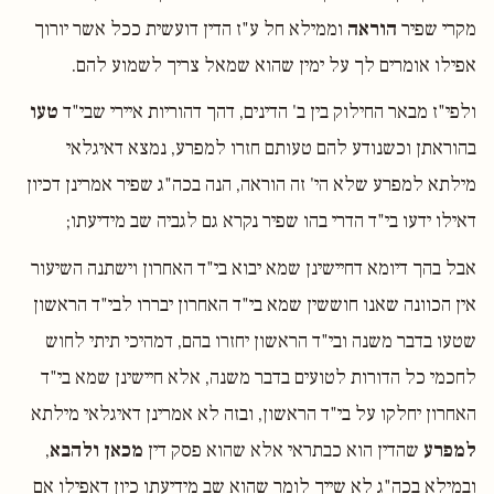
מקרי שפיר
הוראה
וממילא חל ע"ז הדין דועשית ככל אשר יורוך
אפילו אומרים לך על ימין שהוא שמאל צריך לשמוע להם.
ולפי"ז מבאר החילוק בין ב' הדינים, דהך דהוריות איירי שבי"ד
טעו
בהוראתן וכשנודע להם טעותם חזרו למפרע, נמצא דאיגלאי
מילתא למפרע שלא הי' זה הוראה, הנה בכה"ג שפיר אמרינן דכיון
דאילו ידעו בי"ד הדרי בהו שפיר נקרא גם לגביה שב מידיעתו;
אבל בהך דיומא דחיישינן שמא יבוא בי"ד האחרון וישתנה השיעור
אין הכוונה שאנו חוששין שמא בי"ד האחרון יבררו לבי"ד הראשון
שטעו בדבר משנה ובי"ד הראשון יחזרו בהם, דמהיכי תיתי לחוש
לחכמי כל הדורות לטועים בדבר משנה, אלא חיישינן שמא בי"ד
האחרון יחלקו על בי"ד הראשון, ובזה לא אמרינן דאיגלאי מילתא
למפרע
שהדין הוא כבתראי אלא שהוא פסק דין
מכאן ולהבא
,
ובמילא בכה"ג לא שייך לומר שהוא שב מידיעתו כיון דאפילו אם