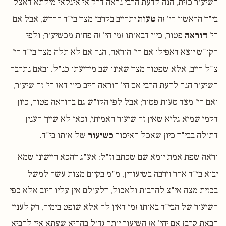
השיעור כזית, הנה לדעת הרבי נראה דרק אי איגלאי מילתא דאצל
בי"ד הראשון הי' זה
טעות
יתחייב בקרבן מצד בי"ד החדש, אבל אם
הי'
הוראה
פטור, כיון דבאותו זמן הי' זה פחות מכשיעור; ולפי
הקו"ש יוצא דאפילו אם הי' הוראה, הנה אם לא תלה מצד בי"ד הי'
צ"ל חייב, אלא שפטור מצד שאינו שב מידיעתו כנ"ל. ובאם נתרבה
השיעור הנה לדעת הרבי אם הי' הוראה חייב כיון דאז הי' זה שיעור,
ואם הי' מצד טעות פטור; אבל לפי הקו"ש גם בהוראה פטור, כיון
דקמי שמיא גליא שאין זה שיעור האמיתי, וכאן לא שייך הענין
דתולה בבי"ד כיון שאכל האיסור
כשיעור
של אותו בי"ד.
וראה שפת אמת יומא שם שכתב וז"ל: אע"ג דהכא חיישינן שמא
יבוא בי"ד אחר וירבה בשיעורין, מ"מ בקיום מצות עשה למשל
בכזית מצה אי"צ להרבות ולאכול, דלעולם אין עליו חיוב אלא כפי
השיעור של הבי"ד באותו זמן דאין לך אלא שופט בימיך, רק לענין
הבאת קרבן אם יהי' אז השיעור יותר גדול בההיא שעתא אין להביא