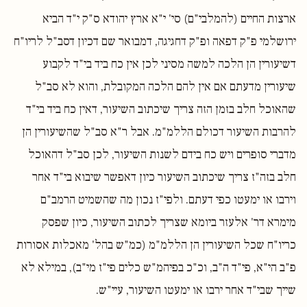
ארצות החיים (להמלבי"ם) סי' י"א ארץ יהודא ס"ק י"ד הביא
ירושלמי פ"ק דפאה ופ"ק דחגיגה, דמבואר שם דכיון דסב"ל לריו"ח
דשיעורין הן הלכה למשה מסיני לכן אין כח ביד בי"ד לקבוע
שיעורין מדעתם אם אין להם הלכה המקובלת, והוא לא סב"ל
שהאוכל חלב בזמן הזה צריך שיכתוב השיעור, דאין כח ביד בי"ד
להרבות השיעור דכולם הללמ"מ. אבל ר"א סב"ל שהשיעורין הן
מדברי סופרים ויש כח בידם לשנות השיעור, לכן סב"ל דהאוכל
חלב בזה"ז צריך שיכתוב השיעור כיון דאפשר שיבוא בי"ד אחר
וירבו או ימעטו כפי דעתם. ולפי"ז נכון מה שהשמיט הרמב"ם
מימרא דר' אלעזר ביומא שצריך לכתוב השיעור, כיון שפסק
כריו"ח שכל השיעורין הן הללמ"מ (כמ"ש בהל' מאכלות אסורות
פ"ב הי"א, פי"ד ה"ב, וכ"כ בפיהמ"ש כלים פי"ז מי"ב), במילא לא
שייך שבי"ד אחר ירבו או ימעטו השיעור, עיי"ש.