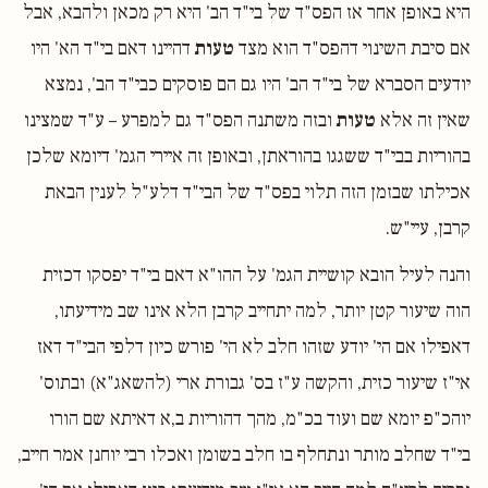
היא באופן אחר אז הפס"ד של בי"ד הב' היא רק מכאן ולהבא, אבל
אם סיבת השינוי דהפס"ד הוא מצד
טעות
דהיינו דאם בי"ד הא' היו
יודעים הסברא של בי"ד הב' היו גם הם פוסקים כבי"ד הב', נמצא
שאין זה אלא
טעות
ובזה משתנה הפס"ד גם למפרע – ע"ד שמצינו
בהוריות בבי"ד ששגגו בהוראתן, ובאופן זה איירי הגמ' דיומא שלכן
אכילתו שבזמן הזה תלוי בפס"ד של הבי"ד דלע"ל לענין הבאת
קרבן, עיי"ש.
והנה לעיל הובא קושיית הגמ' על ההו"א דאם בי"ד יפסקו דכזית
הוה שיעור קטן יותר, למה יתחייב קרבן הלא אינו שב מידיעתו,
דאפילו אם הי' יודע שזהו חלב לא הי' פורש כיון דלפי הבי"ד דאז
אי"ז שיעור כזית, והקשה ע"ז בס' גבורת ארי (להשאג"א) ובתוס'
יוהכ"פ יומא שם ועוד בכ"מ, מהך דהוריות ב,א דאיתא שם הורו
בי"ד שחלב מותר ונתחלף בו חלב בשומן ואכלו רבי יוחנן אמר חייב,