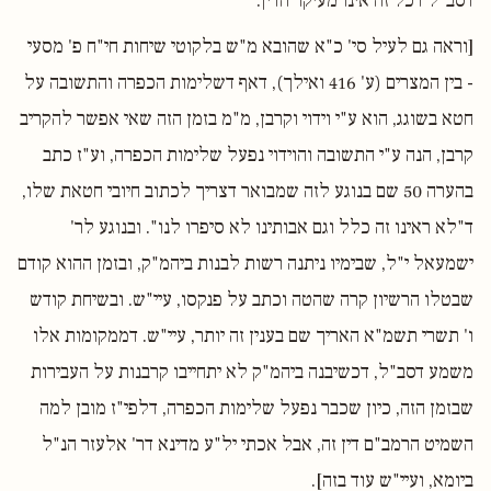
דסב"ל דכל זה אינו מעיקר הדין.
[וראה גם לעיל סי' כ"א שהובא מ"ש בלקוטי שיחות חי"ח פ' מסעי
- בין המצרים (ע' 416 ואילך), דאף דשלימות הכפרה והתשובה על
חטא בשוגג, הוא ע"י וידוי וקרבן, מ"מ בזמן הזה שאי אפשר להקריב
קרבן, הנה ע"י התשובה והוידוי נפעל שלימות הכפרה, וע"ז כתב
בהערה 50 שם בנוגע לזה שמבואר דצריך לכתוב חיובי חטאת שלו,
ד"לא ראינו זה כלל וגם אבותינו לא סיפרו לנו". ובנוגע לר'
ישמעאל י"ל, שבימיו ניתנה רשות לבנות ביהמ"ק, ובזמן ההוא קודם
שבטלו הרשיון קרה שהטה וכתב על פנקסו, עיי"ש. ובשיחת קודש
ו' תשרי תשמ"א האריך שם בענין זה יותר, עיי"ש. דממקומות אלו
משמע דסב"ל, דכשיבנה ביהמ"ק לא יתחייבו קרבנות על העבירות
שבזמן הזה, כיון שכבר נפעל שלימות הכפרה, דלפי"ז מובן למה
השמיט הרמב"ם דין זה, אבל אכתי יל"ע מדינא דר' אלעזר הנ"ל
ביומא, ועיי"ש עוד בזה].