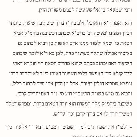
ורבי ישמעאל בן אלישע עשה לפנים משורת הדין.
והא דאמר ר"א דהאוכל חלב בזה"ז צריך שיכתוב השיעור, כוונתו
דכיון דמצינו 'מעשה רב' בריב"א שכתב דכשיבנה ביהמ"ק אביא
חטאת כו' שמא ילמוד ממנו אדם לעשות כן ויבוא לכתוב גם
באיסור אכילה שתלוי בשיעור כזית, לכן בא ר"א לומר שיכתוב
השיעור דאם יכתוב בסתם שהוא מחוייב חטאת הוי חומרא דאתי
לידי קולא כיון דאפשר דלפי השיעור דאותו בי"ד לא יתחייב קרבן
ונמצא שמביא חולין בעזרה, אבל מן הדין אינו חייב לכתוב כלל,
והביא גם מ"ש בשו"ת התשב"ץ ח"ג סי' נ"ח דאם יתחייב קרבן,
כשיבנה ביהמ"ק מלך המשיח הוא יורה חטאים בדרך, ומפרש דמלך
המשיח יורה לו אם צריך קרבן וכו', עיי"ש.
– דלפי"ז אתי שפיר ג"כ למה השמיט הרמב"ם דינא דר' אלעזר, כיון