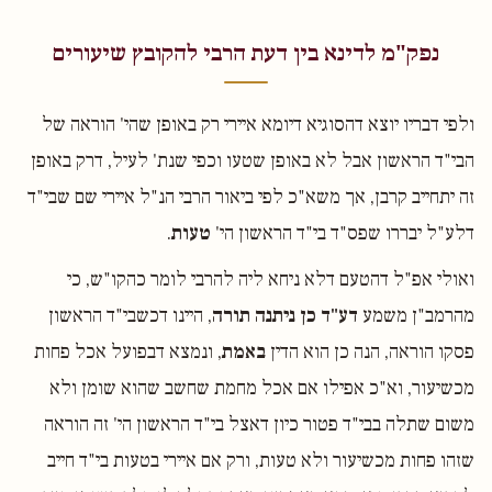
נפק"מ לדינא בין דעת הרבי להקובץ שיעורים
ולפי דבריו יוצא דהסוגיא דיומא איירי רק באופן שהי' הוראה של
הבי"ד הראשון אבל לא באופן שטעו וכפי שנת' לעיל, דרק באופן
זה יתחייב קרבן, אך משא"כ לפי ביאור הרבי הנ"ל איירי שם שבי"ד
דלע"ל יבררו שפס"ד בי"ד הראשון הי'
טעות
.
ואולי אפ"ל דהטעם דלא ניחא ליה להרבי לומר כהקו"ש, כי
מהרמב"ן משמע
דע"ד כן ניתנה תורה
, היינו דכשבי"ד הראשון
פסקו הוראה, הנה כן הוא הדין
באמת
, ונמצא דבפועל אכל פחות
מכשיעור, וא"כ אפילו אם אכל מחמת שחשב שהוא שומן ולא
משום שתלה בבי"ד פטור כיון דאצל בי"ד הראשון הי' זה הוראה
שזהו פחות מכשיעור ולא טעות, ורק אם איירי בטעות בי"ד חייב