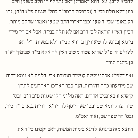
להביא קרבן. ז.א. דהא דאמרינן דאם נתחלף לו חלב בשומן חייב
כיון דלא תלה בבי"ד (וכדפסק הרמב"ם בהל' שגגות פי"ג ה"ה), זהו
רק באופן שבי"ד
טעו
וכפי דאיירי התם שטעו ואמרו שחלב מותר,
דכיון דאי"ז הוראה לכן חייב אם לא תלה בבי"ד, אבל אם הי' מיירי
ביומא [בנוגע להשיעורין] בהוראת בי"ד ולא בטעות, י"ל דאז
לעולם הי' צ"ל שהוא פטור משום דאין לך אלא בי"ד שבימיך דע"ד
כן ניתנה תורה.
ואף דלפי"ז אכתי יוקשה קושיית הגבורת ארי' דלמה לא נימא דהוה
שב מידיעתו כהך דהוריות, הנה כבר האריכו האחרונים לתרץ
קושיא זו באופנים אחרים, ראה מל"מ הל' שגגות פ"ב ה"ב, ובס'
שיח יצחק יומא שם ובס' שער יוסף להחיד"א הוריות ב,א, בד"ה כיון,
ובס' הר שפר שם, ועוד ואכ"מ.
היוצא מזה בהנוגע לדינא בימות המשיח, דאם יקטינו בי"ד את