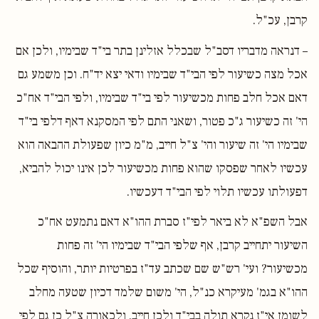
קרבן, עכ"ל.
– דנראה מדבריו דסב"ל שבכלל אזלינן בתר בי"ד שבימיו, ולכן אם
אכל מצה כשיעור לפי הבי"ד שבימיו ודאי יצא יד"ח. וכן משמע גם
דאם אכל חלב פחות מכשיעור לפי בי"ד שבימיו, ולפי הבי"ד אח"כ
הי' זה כשיעור ג"כ פטור, ושאני התם לפי המסקנא דאף דלפי בי"ד
שבימיו הי' זה שיעור והי' צ"ל חייב, מ"מ כיון שפעולת ההבאה הוא
עכשיו לאחר שפסקו שהוא פחות מכשיעור לכן אינו יכול להביא,
דפעולתו עכשיו תלוי לפי הבי"ד דעכשיו.
אבל השפ"א לא ביאר לפי"ז סברת ההו"א דאם נתמעט אח"כ
השיעור יתחייב קרבן, אף שלפי הבי"ד שבימיו הי' זה פחות
מכשיעור? ועי' רש"ש שם שכתב עד"ז בפרטיות יותר, והוסיף שכל
ההו"א בגמ' מעיקרא כנ"ל, הי' משום שלמד דכיון שטעה מחלב
לשומן אי"ז נקרא תולה בבי"ד ולכן חייב, ולכאורה צ"ל כן גם לפי