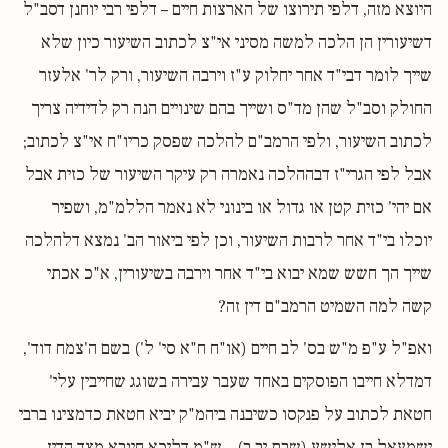
היוצא מזה, דלפי תירוצו של הארצות חיים – דלפי רבי יוחנן דסב"ל
דשיעורין הן הלכה למשה מסיני אי"צ לכתוב השיעור כיון שלא
שייך לומר דבי"ד אחר יחלוק ע"ז וירבה השיעור, ורק לר' אלעזר
החולק וסב"ל שהן מד"ס ושייך בהם שינויים הנה רק לדידיה צריך
לכתוב השיעור, ולפי הרמב"ם להלכה שפסק כריו"ח אי"צ לכתוב;
אבל לפי הגרי"ז דבההלכה נאמרה רק עיקר השיעור של כזית אבל
אם יהי' כזית קטן או גדול או בינוני לא נאמר הללמ"מ, ושפיר
יוכלו בי"ד אחר לרבות השיעור, וכן לפי ביאור הב' נמצא דלהלכה
שייך הך חשש שמא יבוא בי"ד אחר וירבה בשיעורין, א"כ אכתי
קשה למה השמיט הרמב"ם דין זה?
ואפ"ל ע"פ מ"ש בס' לב חיים (או"ח ח"א סי' ל') בשם ה'צמח דוד',
דמדלא חייבו הפוסקים באחד שעבר עבירה בשוגג שחייבין עלי'
חטאת לכתוב על פנקסו כשיבנה ביהמ"ק יביא חטאת כדמצינו ברבי
ישמעאל בן אלישע (שבת יב,ב) – ש"מ דליכא חיובא מצד הדין,