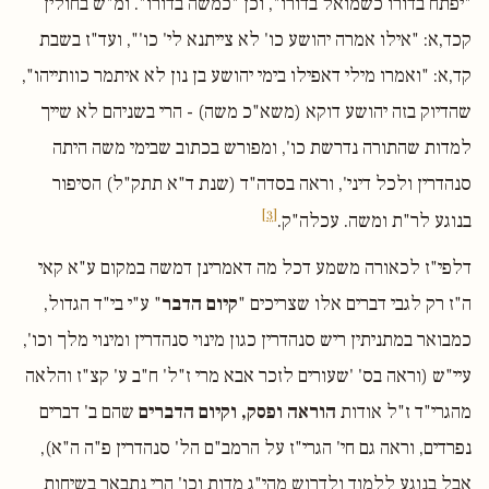
"יפתח בדורו כשמואל בדורו", וכן "כמשה בדורו". ומ"ש בחולין
קכד,א: "אילו אמרה יהושע כו' לא צייתנא לי' כו'", ועד"ז בשבת
קד,א: "ואמרו מילי דאפילו בימי יהושע בן נון לא איתמר כוותייהו",
שהדיוק בזה יהושע דוקא (משא"כ משה) - הרי בשניהם לא שייך
למדות שהתורה נדרשת כו', ומפורש בכתוב שבימי משה היתה
סנהדרין ולכל דיני', וראה בסדה"ד (שנת ד"א תתק"ל) הסיפור
[3]
בנוגע לר"ת ומשה. עכלה"ק.
דלפי"ז לכאורה משמע דכל מה דאמרינן דמשה במקום ע"א קאי
ה"ז רק לגבי דברים אלו שצריכים "
קיום הדבר
" ע"י בי"ד הגדול,
כמבואר במתניתין ריש סנהדרין כגון מינוי סנהדרין ומינוי מלך וכו',
עיי"ש (וראה בס' 'שעורים לזכר אבא מרי ז"ל' ח"ב ע' קצ"ז והלאה
מהגרי"ד ז"ל אודות
הוראה ופסק, וקיום הדברים
שהם ב' דברים
נפרדים, וראה גם חי' הגרי"ז על הרמב"ם הל' סנהדרין פ"ה ה"א),
אבל בנוגע ללמוד ולדרוש מהי"ג מדות וכו' הרי נתבאר בשיחות