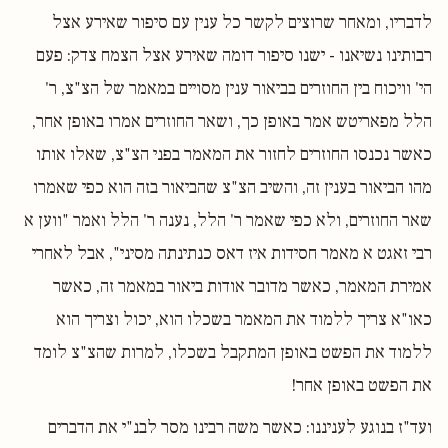
לדבריו, ומאחר שרוצים לקשר כל ענין עם סיפור שאירע אצל
רבותינו נשיאנו - ישנו סיפור דומה שאירע אצל הצמח צדק: פעם
הי' וויכוח בין החוזרים בביאור ענין מסויים במאמר של הצ"צ, ר'
הלל מפאריטש אמר באופן כך, ושאר החוזרים אמרו באופן אחר,
כאשר נכנסו החוזרים לחזור את המאמר בפני הצ"צ, שאלו אותו
מהו הביאור בענין זה, והשיב הצ"צ שהביאור בזה הוא כפי שאמרו
שאר החוזרים, ולא כפי שאמר ר' הלל, נענה ר' הלל ואמר "ווען א
רבי זאגט א מאמר חסידות איז דאס כנתינתה מסיני", אבל לאחרי
אמירת המאמר, כאשר מדובר אודות ביאור במאמר זה, כאשר
כאו"א צריך ללמוד את המאמר בשכלו הוא, יכול וצריך הוא
ללמוד את הפשט באופן המתקבל בשכלו, למרות שהצ"צ לומד
את הפשט באופן אחר!
ועד"ז בנוגע לעניננו: כאשר משה רבינו מסר לבנ"י את הדברים