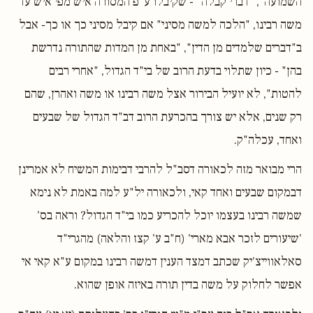
השמועה", "דברי קבלה" - שקיבלו ע"פ המסורה איש מפי איש עד
משה רבינו, "הלכה למשה מסיני" אם קיבל מסיני כך או כך- אבל
ב"דברים שלמדים מן הדין", "באחת מן המדות שהתורה נדרשת
בהן" - כיון שתלוי בדעת הרוב של בי"ד הגדול, "אחרי רבים
להטות", לא יועיל הבירור אצל משה רבינו או משה ואהרן, שהם
רק שנים, אלא יש צורך בהכרעת הרוב דב"ד הגדול של שבעים
ואחד, עכלה"ק.
הרי מבואר מזה לכאורה דסב"ל להרבי דבימות המשיח לא אמרינן
דבמקום שבעים ואחד קאי, ולכאורה יל"ע למה באמת לא נימא
שמשה רבינו בעצמו יוכל להכריע כמו בי"ד הגדול? וראה בס'
'שיעורים לזכר אבא מארי' (ח"ב ע' קצז והלאה) מהגרי"ד
סאלאווייצ'יק שכתב דמצד הענין דמשה רבינו במקום ע"א קאי אי
אפשר לחלוק על משה בדין תורה באיזה אופן שהוא.