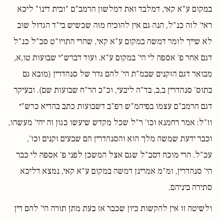
במקום ע"א קאי, דמלבד זאת דמלשון הרמב"ם "ובית דינו" ליכא
ראי' לזה כנ"ל, הנה גם אין להוכיח מזה שכשיש בי"ד הגדול שוב
לא שייך לומר דמשה במקום ע"א קאי, שהרי התויו"ט סב"ל כנ"ל
דגם אחר פ' אספה לי הי' במקום ע"א. ועוד דברש"י שבועות טו,א,
מבואר דגם הזקנים שבמ"ת הי' להם גדר של סנהדרין (מובא גם
בתוס' סנהדרין ב,ב, בד"ה ליבעי, וכ"כ הר"ח שבועות שם). ובעיקר
דגם הרמב"ם עצמו בפיהמ"ש רפ"ב דשבועות כתב בהדיא כרש"י
וז"ל: אמר רחמנא וכו' ר"ל שכל מקדש שיעשו כגון זה יהי' מעשהו,
וכבר ידעת שמשה מלך הוא והסנהדרין הם שבעים זקנים וכו',
עכ"ל. הרי מוכח דסב"ל שגם אצל המשכן לפני פ' אספה לי כבר
הי' סנהדרין, ומ"מ אמרינן דמשה במקום ע"א קאי, נמצא דליכא
סתירה ביניהם.
ולשיטה זו אין להקשות כיון שכבר אז בעת מתן תורה הי' להם דין