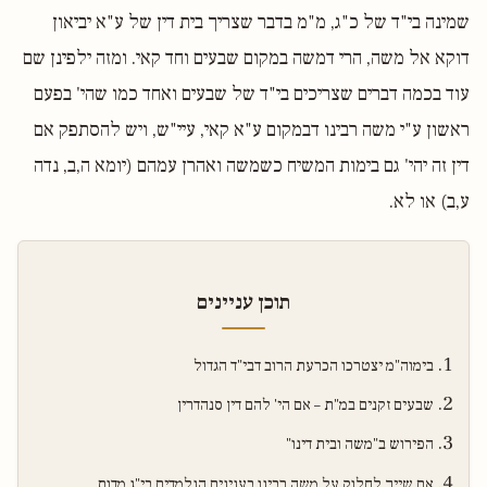
שמינה בי"ד של כ"ג, מ"מ בדבר שצריך בית דין של ע"א יביאון
דוקא אל משה, הרי דמשה במקום שבעים וחד קאי. ומזה ילפינן שם
עוד בכמה דברים שצריכים בי"ד של שבעים ואחד כמו שהי' בפעם
ראשון ע"י משה רבינו דבמקום ע"א קאי, עיי"ש, ויש להסתפק אם
דין זה יהי' גם בימות המשיח כשמשה ואהרן עמהם (יומא ה,ב, נדה
ע,ב) או לא.
תוכן עניינים
בימוה"מ יצטרכו הכרעת הרוב דבי"ד הגדול
שבעים זקנים במ"ת – אם הי' להם דין סנהדרין
הפירוש ב"משה ובית דינו"
אם שייך לחלוק על משה רבינו בענינים הנלמדים בי"ג מדות