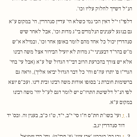
הנ"ל דשייך לחלוק עליו וכו'.
דלפי"ז י"ל דאין הכי נמי כשלא הי' עדיין סנהדרין, הי' במקום ע"א
גם בנוגע לענינים הנלמדים בי"ג מדות וכו', אבל לאחר שיש
סנהדרין יכול כל אחד מהם לומר באופן אחר וכו', ובמילא א"ש
מ"ש בהר"ד דבעניני י"ג מדות לא יועיל הבירור אצל משה רבינו
אלא יש צורך בהכרעת הרוב דבי"ד הגדול של ע"א (אבל עי' בחי'
הגרי"ז פ' יתרו עה"פ והי' כל דבר הגדול יביאו אליך), וראה גם
ברשימות חוברת נ' בסופו אודות משה רבינו ובית דינו. ועכ"פ יוצא
לפי הנ"ל דלשיטת התויו"ט יש לומר דגם לע"ל יהי' משה רבינו
במקום ע"א.
↑
ועי' בשו"ת חת"ס ח"ז סי' י"ב, י"ד, ט"ז כ"ב, בענין זה. ובס' יד
דוד סנהדרין יג,ב.
↑
וכן בס' הזכרון 'אבן ציון' (ע' תרי"ט), וחי' רבי שמואל