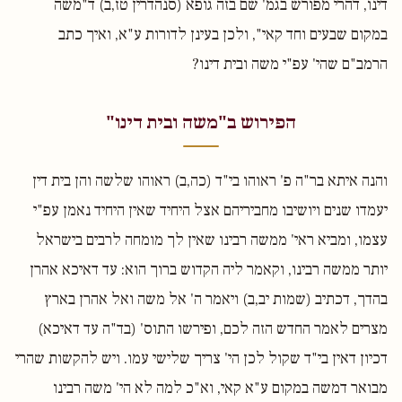
דינו, דהרי מפורש בגמ' שם בזה גופא (סנהדרין טז,ב) ד"משה
במקום שבעים וחד קאי", ולכן בעינן לדורות ע"א, ואיך כתב
הרמב"ם שהי' עפ"י משה ובית דינו?
הפירוש ב"משה ובית דינו"
והנה איתא בר"ה פ' ראוהו בי"ד (כה,ב) ראוהו שלשה והן בית דין
יעמדו שנים ויושיבו מחביריהם אצל היחיד שאין היחיד נאמן עפ"י
עצמו, ומביא ראי' ממשה רבינו שאין לך מומחה לרבים בישראל
יותר ממשה רבינו, וקאמר ליה הקדוש ברוך הוא: עד דאיכא אהרן
בהדך, דכתיב (שמות יב,ב) ויאמר ה' אל משה ואל אהרן בארץ
מצרים לאמר החדש הזה לכם, ופירשו התוס' (בד"ה עד דאיכא)
דכיון דאין בי"ד שקול לכן הי' צריך שלישי עמו. ויש להקשות שהרי
מבואר דמשה במקום ע"א קאי, וא"כ למה לא הי' משה רבינו