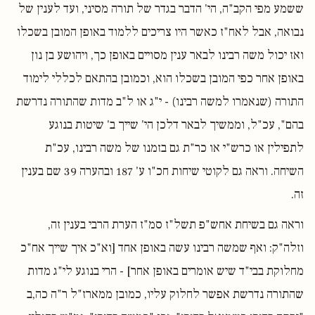
ששמע מפי הקב"ה, הי' הדבר בגדר של תורה מסיני, ועד לענין של
נבואה, אבל לאח"ז כאשר היו צריכים ללמוד באופן המובן בשכלו
ואז יכול משה רבינו לבאר ענין מסויים באופן כך, ויהושע בן נון
באופן אחר כפי המובן בשכלו הוא, וכמובן בהתאם לכללי לימוד
התורה (שנאמרו למשה רבינו) - י"ג או ל"ב מדות שהתורה נדרשת
בהם", עכ"ל, וממשיך לבאר דלכן הי' שייך ב' שיטות בנוגע
לתפילין או כרש"י או כר"ת גם בזמנו של משה רבינו, עכ"ת
השיחה. וראה גם לקוטי שיחות חכ"ו ע' 187 ובהערה 39 שם בענין
זה.
וראה גם בשיחת אחש"פ תשל"ז סמ"ז הערת הרבי בענין זה,
וזלה"ק: ואף שמשה רבינו עשה באופן אחד [וא"כ איך שייך אח"כ
מחלוקת בבי"ד שיש אומרים באופן אחר] - הרי בנוגע לי"ג מדות
שהתורה נדרשת אפשר לחלוק עליו, כמובן ממארז"ל ר"ה כה,ב