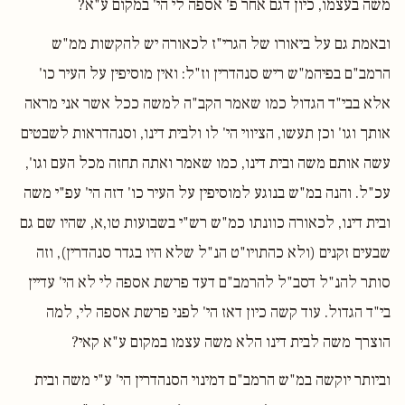
משה בעצמו, כיון דגם אחר פ' אספה לי הי' במקום ע"א?
ובאמת גם על ביאורו של הגרי"ז לכאורה יש להקשות ממ"ש
הרמב"ם בפיהמ"ש ריש סנהדרין וז"ל: ואין מוסיפין על העיר כו'
אלא בבי"ד הגדול כמו שאמר הקב"ה למשה ככל אשר אני מראה
אותך וגו' וכן תעשו, הציווי הי' לו ולבית דינו, וסנהדראות לשבטים
עשה אותם משה ובית דינו, כמו שאמר ואתה תחזה מכל העם וגו',
עכ"ל. והנה במ"ש בנוגע למוסיפין על העיר כו' דזה הי' עפ"י משה
ובית דינו, לכאורה כוונתו כמ"ש רש"י בשבועות טו,א, שהיו שם גם
שבעים זקנים (ולא כהתויו"ט הנ"ל שלא היו בגדר סנהדרין), וזה
סותר להנ"ל דסב"ל להרמב"ם דעד פרשת אספה לי לא הי' עדיין
בי"ד הגדול. עוד קשה כיון דאז הי' לפני פרשת אספה לי, למה
הוצרך משה לבית דינו הלא משה עצמו במקום ע"א קאי?
וביותר יוקשה במ"ש הרמב"ם דמינוי הסנהדרין הי' ע"י משה ובית