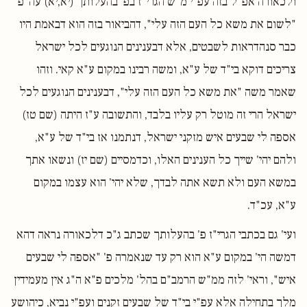
ולכאורה אפ"ל בזה עפ"י מ"ש הגרי"ז בפ' בהעלותך (יא,יא) עה"פ
"לשום את משא כל העם הזה עלי", דהביאור בזה הוא דבאמת היו
כבר סנהדראות לשבטים, אלא דבענינים הנוגעים לכל ישראל
צריכים דוקא בי"ד של ע"א, ומשה רבינו במקום ע"א קאי. וזהו
שאמר משה "את משא כל העם הזה עלי", דבענינים הנוגעים לכל
ישראל הרי זה מוטל רק עליו בלבד, והתשובה ע"ז היתה (שם טז)
אספה לי שבעים איש מזקני ישראל, דנתמנו אז בי"ד של ע"א,
ולהם יהי' שייך כל הענינים האלו, וכדמסיים (שם יז) ונשאו אתך
במשא העם ולא תשא אתה לבדך, שלא יהי' הוא עצמו במקום
ע"א, עכ"ד.
ועי' גם בכתבי הגרי"ז פ' בהעלותך שכתב ג"כ דלכאורה נראה דהא
דמשה הי' במקום ע"א הוא רק עד שנאמרה פ' "אספה לי שבעים
איש", וראי' לזה ממ"ש הרמב"ם בהל' מלכים פ"א ה"ג אין מעמידין
מלך בתחילה אלא עפ"י בי"ד של שבעים זקנים ועפ"י נביא, כיהושע