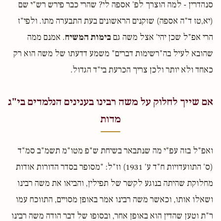
סנהדרין - למה הוצרך לפ' אספה לי? שהרי כבר פירש רש"י שם
(יא,טז ד"ה אספה) שזקנים הראשונים בעת התבערה מתו. ולפי"ז
הרי אפ"ל שכן יהי' אצל משה גם
בימות המשיח
. אמנם ממה
שהובא לעיל בה"רשימות דברים" משמע דדעתו של משה הוא רק
כאחד ולא יותר ולכן צריך הכרעת בי"ד הגדול.
אם שייך לחלוק על משה רבינו בענינים הנלמדים בי"ג
מדות
ואפ"ל בזה עפ"י מה שנתבאר בשיחת ש"פ מטו"מ תשמ"ב סמ"ד
(ס' התוועדויות ח"ד ע' 1931) וז"ל: "מסופר בסדר הדורות אודות
מחלוקת שהיתה בנוגע לקשר של תפילין, והביאו את משה רבינו
ושאלו אותו, וכאשר משה רבינו אמר באופן מסויים, התווכח עמו
ר"ת וטען שהדין הוא באופן אחר, ובסופו של דבר הודה משה רבינו