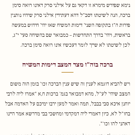
נימא שפירש מימרא זו דקאי גם על אילני סרק דאינו רואה סימן
ברכה, הנה לשיטתו דסב"ל דהא דעתידין אילני סרק שיהיו נותנין
פירות ה"ז בתקופה השני' דימות המשיח שאז יהי' חידוש במעשה
בראשית, ויהי' בדרך התחדשות – כמבואר שם בהשיחה סעי' י"ג,
לכן לשיטתו לא שייך לומר דעכשיו אינו רואה סימן ברכה.
ברכה בזה"ז מצד המצב דימות המשיח
ויש להביא דוגמא לענין זה שיש ענין הברכה וכו' בזמן הזה משום
המצב שיהי' לע"ל, מהא דמבואר בגמ' ברכות ח,א "אמרו ליה לרבי
יוחנן איכא סבי בבבל, תמה ואמר למען ירבו ימיכם על האדמה אבל
בחו"ל לא, כיון דאמרי ליה דמקדמי ומחשכי בבי מדרשא אמר היינו
דאהני להו וכו'".