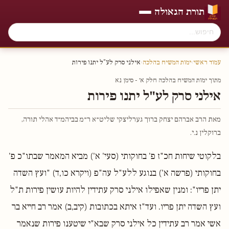
תורת הגאולה
עמוד ראשי
›
ימות המשיח בהלכה
›
אילני סרק לע"ל יתנו פירות
מתוך ימות המשיח בהלכה חלק א׳ - סימן נא
אילני סרק לע"ל יתנו פירות
מאת הרב אברהם יצחק ברוך גערליצקי שליט״א ר״מ בביהמ״ד אהלי תורה,
ברוקלין נ.י.
בלקוטי שיחות חכ"ז פ' בחוקותי (סעי' א') מביא המאמר שבתו"כ פ'
בחוקותי (פרשה א') בנוגע ללע"ל עה"פ (ויקרא כו,ד) "ועץ השדה
יתן פריו": ומנין שאפילו אילני סרק עתידין להיות עושין פירות ת"ל
ועץ השדה יתן פריו. ועד"ז איתא בכתובות (קיב,ב) אמר רב חייא בר
אשי אמר רב עתידין כל אילני סרק שבא"י שיטענו פירות שנאמר