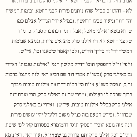
אם בתחילת הבריאה לפני החטא היו אילני סרק נותנים פירות או
לא – דהתו"כ סב"ל שהיו נותנים פירות לפני החטא, ובימות המשיח
יהי' חוזר וניעור טבעו הראשון, ובמילא יהי' הגידול אצלם כמו
שהוא בשאר אילני מאכל; אבל הגמ' דכתובות סב"ל כהמ"ד
שלפני החטא לא היו אילני סרק מוציאים פירות, ונמצא שבימות
המשיח יהי' זה בדרך חידוש, ולכן קאמר שיטענו וכו', עיי"ש.
ולפי"ז י"ל דהפסקי תוס' דדייק מלשון הגמ' "אילנות טובות" דאיירי
גם באילני סרק (ובשו"ת אמרי דוד שם הביא ראי' לזה מהגמ' ברכות
נח,ב, ונפסק בשו"ע או"ח סי' רכ"ה דהרואה אילנות טובות מברך
ברוך שככה לו בעולמו, ומיירי שם גם באילני סרק, הרי מוכח דגם
אילני סרק בכלל אילנות טובות, עיי"ש), ואיירי גם באילני סרק
שבחו"ל, ופירש הטעם בזה כנ"ל משום דלע"ל יהיו עושים פירות,
הנה מזה גופא הוכיח הפסקי תוס' דהמימרא בפסחים קאי לפי שיטת
התו"כ דכל אילני סרק יתנו פירות גם
שבחו"ל
. ועוד ראי', דאי נימא