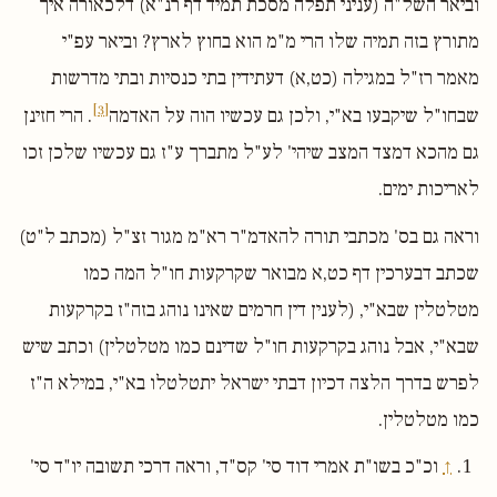
וביאר השל"ה (עניני תפלה מסכת תמיד דף רנ"א) דלכאורה איך
מתורץ בזה תמיה שלו הרי מ"מ הוא בחוץ לארץ? וביאר עפ"י
מאמר רז"ל במגילה (כט,א) דעתידין בתי כנסיות ובתי מדרשות
[3]
שבחו"ל שיקבעו בא"י, ולכן גם עכשיו הוה על האדמה
. הרי חזינן
גם מהכא דמצד המצב שיהי' לע"ל מתברך ע"ז גם עכשיו שלכן זכו
לאריכות ימים.
וראה גם בס' מכתבי תורה להאדמ"ר רא"מ מגור זצ"ל (מכתב ל"ט)
שכתב דבערכין דף כט,א מבואר שקרקעות חו"ל המה כמו
מטלטלין שבא"י, (לענין דין חרמים שאינו נוהג בזה"ז בקרקעות
שבא"י, אבל נוהג בקרקעות חו"ל שדינם כמו מטלטלין) וכתב שיש
לפרש בדרך הלצה דכיון דבתי ישראל יתטלטלו בא"י, במילא ה"ז
כמו מטלטלין.
↑
וכ"כ בשו"ת אמרי דוד סי' קס"ד, וראה דרכי תשובה יו"ד סי'