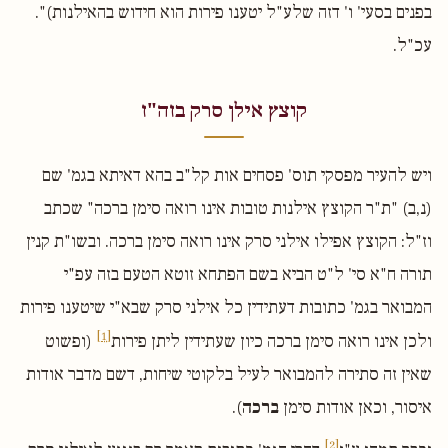
בפנים בסעי' ו' דזה שלע"ל יטענו פירות הוא חידוש בהאילנות)".
עכ"ל.
קוצץ אילן סרק בזה"ז
ויש להעיר מפסקי תוס' פסחים אות קל"ב בהא דאיתא בגמ' שם
(נ,ב) "ת"ר הקוצץ אילנות טובות אינו רואה סימן ברכה" שכתב
וז"ל: הקוצץ אפילו אילני סרק אינו רואה סימן ברכה. ובשו"ת קנין
תורה ח"א סי' ל"ט הביא בשם הפתחא זוטא הטעם בזה עפ"י
המבואר בגמ' כתובות דעתידין כל אילני סרק שבא"י שיטענו פירות
[1]
ולכן אינו רואה סימן ברכה כיון שעתידין ליתן פירות
(ופשוט
שאין זה סתירה להמבואר לעיל בלקוטי שיחות, דשם מדבר אודות
איסור, וכאן אודות סימן
ברכה
).
[2]