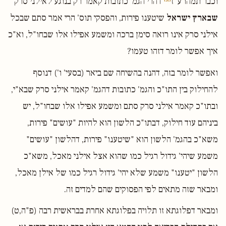
וכבר תמהו ע"ז
דהרי הגמ' כתובות קאמר רק בנוגע לאילני סרק
שבארץ ישראל
שיטענו פירות, והפסקי תוס' הרי אמר סתם שבכל
אילני סרק אינו רואה סימן ברכה ומשמע אפילו אלו שבחו"ל, וא"כ
איך אפשר לומר דזהו טעמו?
ואפשר לומר בזה, דהנה בהשיחה שם ביאר (בסעי' ו') דנוסף
להחילוק בין התו"כ והגמ' כתובות דהגמ' קאמר אילני סרק שבא"י,
ובתו"כ קאמר אילני סרק סתם ומשמע אפילו אלו שבחו"ל, יש
ביניהם עוד חילוק, דבתו"כ הלשון הוא להיות "עושים" פירות,
משא"כ בהגמ' הלשון הוא "שיטענו" פירות, דהלשון "עושים"
משמע שיהי' גידול רגיל כמו שהוא אצל אילני מאכל, משא"כ
הלשון "יטענו" משמע שלא יהי' גידול רגיל כמו של אילן מאכל,
ומבאר שזה מתאים לפי הפסוקים שהם למדים זה.
ומבאר דפלוגתא זו תלויה בפלוגתא אחרת בבראשית רבה (פ"ה,ט)