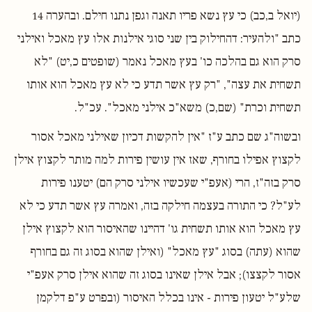
(יואל ב,כב) כי עץ נשא פריו תאנה וגפן נתנו חילם. ובהערה 14
כתב "ולהעיר: דהחילוק בין שני סוגי אילנות אלו עץ מאכל ואילני
סרק הוא גם בהלכה כו' בעץ מאכל נאמר (שופטים כ,יט) "לא
תשחית את עצה", "רק עץ אשר תדע כי לא עץ מאכל הוא אותו
תשחית וכרת" (שם,כ) משא"כ אילני מאכל". עכ"ל.
ובשוה"ג שם כתב ע"ז "אין להקשות דכיון שאילני מאכל אסור
לקצוץ אפילו בחורף, שאז אין עושין פירות למה מותר לקצוץ אילן
סרק בזה"ז, הרי (אעפ"י שעכשיו אילני סרק הם) יטענו פירות
לע"ל? כי התורה בעצמה חילקה בזה, ואמרה עץ אשר תדע כי לא
עץ מאכל הוא אותו תשחית גו' דהיינו שהאיסור הוא לקצוץ אילן
שהוא (עתה) בסוג "עץ מאכל" (ואילן שהוא בסוג זה גם בחורף
אסור לקצצו); אבל אילן שאינו בסוג זה שהוא אילן סרק אעפ"י
שלע"ל יטעון פירות - אינו בכלל האיסור (ובפרט ע"פ דלקמן