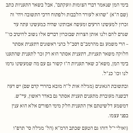
בימי המן שנאמר דברי הצומות וזעקתם", אבל בשאר התעניות כתב
(שם ה"א) "שהוא לעורר הלבבות ולפתוח דרכי התשובה ויהי' זה
זכרון למעשינו הרעים ומעשה אבותינו שהיה כמעשינו עתה עד
שגרם להם ולנו אותן הצרות שבזכרון דברים אלו נשוב להיטיב כו'"
– הרי משמע גם מהרמב"ם דסב"ל כהני ראשונים דתענית אסתר
חלוקה משאר תעניות, דתענית אסתר הוא רק זכר לתענית שהתענו
בימי המן, משא"כ שאר תעניות ה"ז קשור גם עם מה שמעשינו גרמו
לנו וכו' כנ"ל.
ובתשובת הגאונים (מגילה אות ל"ה מובא בהררי קדם שם) יש דעה
דבשנה מעוברת מתענים תענית אסתר גם באדר ראשון, עיי"ש.
דמשמע דלשיטתם אין התענית חלק מימי הפורים אלא הוא ענין
בפני עצמו.
(ואולי י"ל דזהו גם הטעם שכתב הרמ"א (הל' מגילה סי' תרפ"ו