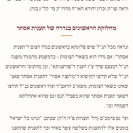
וראה שו"ת זכרון יהודא חאו"ח מהדו"ק סי' קל"ג בזה).
מחלוקת הראשונים בגדרה של תענית אסתר
ונראה מכל הנ"ל שיש פלוגתא בראשונים בגדר הצום ד"תענית
אסתר": אם גדרו הוא כשארי הצומות – כדמשמע מהמגיד משנה
הנ"ל דבעצם שייך ע"ז הענין ד"פורענותא", וכן מהתוס' והראשונים
הנ"ל שלא תירצו הקושיא ד"מלפניו אסור" דתענית אסתר שאני
שאינו כשאר הצומות; משא"כ הראב"ד ועוד ראשונים כנ"ל תירצו
דשאני תענית אסתר שהוא בשביל הנס וגם שהוא אתחלתא
דשמחה וכו'.
ועי' גם ברמב"ם (הל' תעניות פ"ה ה"ה) שכתב: "ונהגו כל ישראל
בזמנים אלו להתענות בשלשה עשר באדר זכר לתענית שהתענו