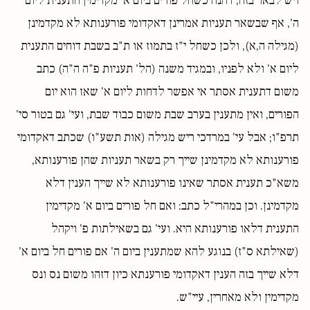
ויש לבאר בזה, דהנה כשחל פורים ביום א' מקדימין התענית ליום
ה', אף שבשאר תעניות אמרינן דאקדומי פורענותא לא מקדמינן
(מגילה ה,א), ולכן כשחל י"ז בתמוז או ת"ב בשבת דוחים התענית
ליום א' ולא לפניו, ובמגיד משנה (הל' תעניות פ"ה ה"ה) כתב
משום דתענית אסתר אי אפשר לדחות ליום א' שאז הוא יום
הפורים, ואין מתענין בערב שבת משום כבוד שבת, ועי' גם בטור סי'
תרפ"ו; אבל עי' במרדכי ריש מגילה (אות תשע"ו) שכתב דאקדומי
פורענותא לא מקדמינן שייך רק בשאר תעניות שהן פורענותא,
משא"כ תענית אסתר שאינו פורענותא לא שייך הענין דלא
מקדמינן. וכן במהרי"ל כתב: ואם חל פורים ביום א' מקדימין
התענית דלאו פורענותא היא. ועי' גם בשאילתות פ' ויקהל
(שאילתא ס"ז) בנוגע להא שמתענין ביום ה' אם פורים חל ביום א'
דלא שייך בזה הענין דאקדומי פורענתא כיון דזהו משום נס ונס
מקדימין ולא מאחרין, עיי"ש.