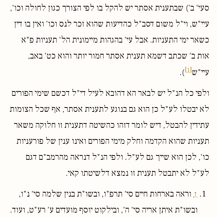
סעי' ב') שבתענית אסתר יש להקל בו לפי הצורך כגון לחולה וכו',
עיי"ש, וי"ל משום דסב"ל כהדיעות שהוא זכר לנס וכו' ואין בו דין
כשאר ימי התעניות. אבל עי' בהגהות מיימונית הל' תעניות פ"א
אות ב' שכתב דשמא תענית אסתר חמור יותר והוא כט' באב,
[1]
עיי"ש
).
ולפי כל הנ"ל יש לבאר הא דהובא לעיל די"ל דכשם שימי הפורים
לא יבטלו לע"ל כן הוא גם בנוגע לתענית אסתר, אף שכל הצומות
עתידין להבטל, דיש לומר דזהו כהשיטה דתענית זו חלוקה משאר
תעניות שהוא הקדמה וחלק מימי הפורים ואינו ענין של פורעניות
כו', לכן הוא שייך גם לע"ל. ולפי הנ"ל דנראה מהרמב"ם דגם
לע"ל לא יתבטל תענית זו נמצא דלשיטתו קאי.
↑
וראה בארחות חיים סי' תרפ"ו, ובשו"ת בנין שלמה סי' נ"ו,
ובשו"ת איתן אריה סי' ה', ובילקוט יוסף מועדים ע' רע"ט, ועוד.