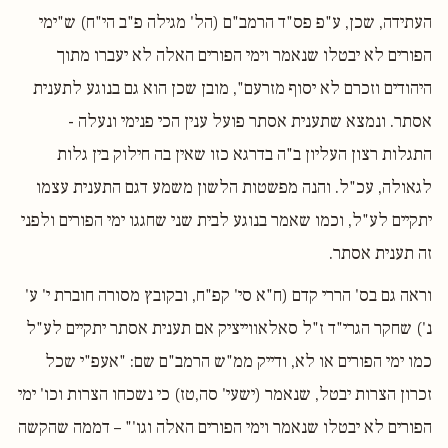
העתידה, שכן, ע"פ פס"ד הרמב"ם (הל' מגילה פ"ב הי"ח) ש"ימי
הפורים לא יבטלו שנאמר וימי הפורים האלה לא יעברו מתוך
היהודים וזכרם לא יסוף מזרעם", מובן שכן הוא גם בנוגע לתענית
אסתר. ונמצא שתענית אסתר פועל ענין הכי פנימי ונעלה -
התגלות רצון העליון ב"ה בדרגא כזו שאין בה חילוק בין גלות
לגאולה, עכ"ל. והנה מפשטות הלשון משמע דגם התענית עצמו
יתקיים לע"ל, וכמו שאמר בנוגע לבית שני שחגגו ימי הפורים ולפני
זה תענית אסתר.
וראה גם בס' הררי קדם (ח"א סי' קפ"ח, ובקובץ מסורה חוברת י' ע'
נ') שחקר הגרי"ד ז"ל סאלאווייציק אם תענית אסתר יתקיים לע"ל
כמו ימי הפורים או לא, ודייק ממ"ש הרמב"ם שם: "אעפ"י שכל
זכרון הצרות יבטל, שנאמר (ישעי' סה,טז) כי נשכחו הצרות וכו' ימי
הפורים לא יבטלו שנאמר וימי הפורים האלה וגו'" – דממה שהקשה