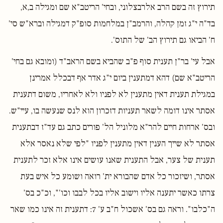
תירוץ זה בשם הרב אלרבצלוני, ובחי' הריטב"א שם ומגילה ב,א,
בד"ה י"ג זמן קהלה, והרמב"ן במלחמות סופ"ק דמגילה וברא"ש סי'
ח' הביאו גם תירוץ הב' של התוס'.
אבל עי' בר"ן תענית סוף פ"ב שהביא בשם הראב"ד (ומובא גם בחי'
הריטב"א שם) דהא דמתענין ביום י"ג אדר אף דבכלל אמרינן
במגילת תענית דאין מתענין לא לפניו ולא לאחריו, משום דתענית
אסתר אינו דומה לשאר תעניות דזכרון הוא לנס שנעשה בו, עיי"ש.
ובס' ארחות חיים להר"א מלוניל הל' פורים כתב גם עד"ז דבתענית
אסתר לא שייך הענין דאין מתענין לפניו "לפי שלא נאסר אלא
תענית של צער, אבל התענית שאנו עושים אינו אלא זכר לתענית
אסתר, ושיזכור כל אדם שהבורא ית' רואה ושומע כל איש בעת
צרתו כאשר יתענה אליו וישוב אליו בכל לבבו וכו'", וכ"כ בס'
ה"כלבו". וראה גם בס' אשכול ח"ב ע' 7: דתענית זה אינו כמו שאר