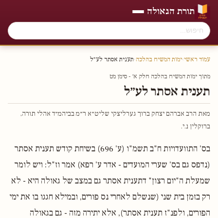
תורת הגאולה
עמוד ראשי
›
ימות המשיח בהלכה
›
תענית אסתר לע״ל
מתוך ימות המשיח בהלכה חלק א׳ - סימן מט
תענית אסתר לע״ל
מאת הרב אברהם יצחק ברוך גערליצקי שליט״א ר״מ בביהמ״ד אהלי תורה,
ברוקלין נ.י.
בס' התוועדויות ח"ב תשמ"ו (ע' 696) בשיחת קודש תענית אסתר
(נדפס גם בס' שערי המועדים - אדר ע' רפא) אמר וז"ל: ויש לומר
שמעלת ה"יום רצון" דתענית אסתר גם במצב של גאולה היא - לא
רק בזמן בית שני (שנשלם לאחרי נס פורים, ובמילא חגגו בו את ימי
הפורים, ולפנ"ז תענית אסתר), אלא יתירה מזה - גם בגאולה