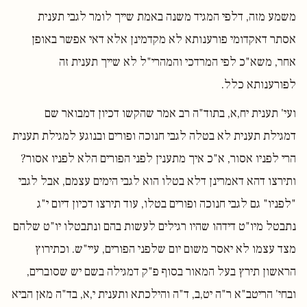
משמע מזה, דלפי המגיד משנה באמת שייך לומר לגבי תענית
אסתר דאקדומי פורענותא לא מקדמינן אלא דאי אפשר באופן
אחר, משא"כ לפי המרדכי והמהרי"ל לא שייך תענית זה
לפורענותא כלל.
ועי' תענית יח,א, בתוד"ה רב אמר שהקשו דכיון דמבואר שם
דמגילת תענית לא בטלה לגבי חנוכה ופורים ובנוגע למגילת תענית
הרי לפניו אסור, א"כ איך מתענין לפני הפורים הלא לפניו אסור?
ותירצו דהא דאמרינן דלא בטלו הוא לגבי הימים עצמם, אבל לגבי
"לפניו" גם לגבי חנוכה ופורים בטלו, עוד תירצו דכיון דיום י"ג
נתבטל מיו"ט דידהו שהיו רגילים לעשות בהם ונתבטלו יו"ט שלהם
מצד עצמו לא יאסר משום יום שלפני הפורים, עיי"ש. וכתירוץ
הראשון תירץ בעל המאור בסוף פ"ק דמגילה בשם יש שסוברים,
ובחי' הריטב"א ר"ה יט,ב, ד"ה והילכתא ותענית י,א, בד"ה מאן הביא