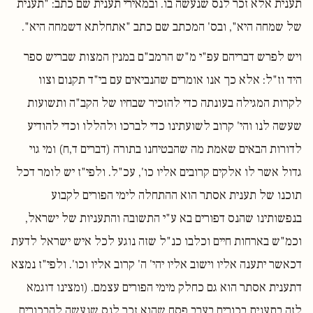
תענית אלא זכר לנס שנעשה בו. ובמאירי תענית שם כתב: "תענית
של שמחה היא", ובס' המכתב שם כתב "אתחלתא דשמחה היא".
ויש לפרש דבריהם עפ"י מ"ש הרמב"ם במנין המצות שבריש ספר
היד וז"ל: אלא כך אנו אומרים שהנביאים עם בי"ד תקנום וצוו
לקרות המגילה בעונתה כדי להזכיר שבחיו של הקב"ה ותשועות
שעשה לנו והי' קרוב לשועתינו כדי לברכו ולהללו וכדי להודיע
לדורות הבאים שאמת מה שהבטיחנו בתורה (דברים ד,ח) ומי גוי
גדול אשר לו אלקים קרובים אליו כו', עכ"ל. ולפי"ז יש לומר דכל
תוכנו של תענית אסתר הוא ההתחלה לימי הפורים לקבוע
בנפשותינו שהנס דפורים בא ע"י התשובה והתעניות של ישראל,
וכמ"ש בארחות חיים וכלבו כנ"ל שזה נוגע לכל איש ישראל לדעת
דכאשר יתענה אליו וישוב אליו יהי' ה' קרוב אליו וכו'. ולפי"ז נמצא
דתענית אסתר הוא גם כחלק מימי הפורים עצמם. (ומצינו דוגמא
לזה בתענית בכורים בערב פסח שהוא זכר לנס שנעשה להבכורים,