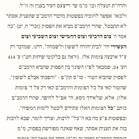
והרה"ת הנעלה וכו' מ"מ שי' רייצעס העיר בענין זה וז"ל:
ולכאו' אפשר להוכיח בפשטות מדברי הרמב"ם שתענית אסתר
לא תתבטל, שהרי הרמב"ם מביא את הפסוק (זכרי' ח, יט) "כה
אמר ה'
צום הרביעי וצום החמישי וצום השביעי וצום
העשירי
יהי' לבית יהודה לששון ולשמחה", היינו, שמדבר רק
ע"ד ארבעה צומות אלו. (וראה גם בלקוטי שיחות חט"ו ע' 414
הע' 24, שמבאר לפ"ז השינוי בין הפסוק שהביא הרמב"ם
לפסוק שהביא הטור - סו"ס תק"פ - "והפכתי אבלם לששון",
שהטור קאי על כל הצומות והרמב"ם קאי רק על ד' צומות
אלו). אלא, שלאידך גיסא, הי' אפ"ל להיפך, שהרי הרמב"ם
כותב "
כל
הצומות האלו עתידים ליבטל לימות המשיח",
ובפשטות צ"ע מה בא ה"כל" לרבות, וצריך לומר, שבא לרבות
בזה את תענית אסתר, שאף שאינה מפורשת בפסוק, מ"מ
הזכירה הרמב"ם בפרק זה (ה"ה) ביחד עם שאר הד' צומות,