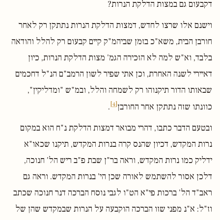
דקבעום גם במצות הדלקת הנרות?
וישנם אלו שרצו לחדש, דמצות הדלקת הנרות נתתקן רק לאחר
חורבן הבית, משא"כ בזמן שביהמ"ק קיים קבעום רק להלל והודאה
בלבד, וא"ש למה לא הזכירה הגמ' מצות הדלקת הנרות, כיון
דאיירי לשנה האחרת, וכן אתי שפיר לשון הרמב"ם הנ"ל דחכמים
שבאותו הדור תיקנוהו רק לשמחה והלל, ובמ"ש "ומדליקין",
[4]
כוונתו שזה נתתקן אחר החורבן
.
ובטעם הדבר כתבו, דהרי מבואר דמצות הדלקת נ"ח הוא במקום
נרות המקדש, דכיון שהנס קרה בנרות המקדש, תיקנו שכאו"א
ידליק כמו נרות המקדש, וראה בר"ן שבת פ"ב ריש הל' חנוכה,
דלכן אסור להשתמש לאורה שכן הי' בנרות המקדש. וראה גם
ראב"ד הל' ברכות פי"א הט"ו לגבי נוסח הברכה דנר חנוכה שכתב
וז"ל: א"נ מפני שזו הברכה הוקבעה על הנרות שבמקדש שהן של