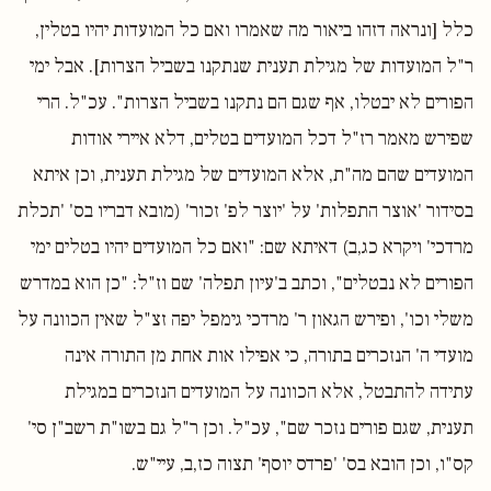
כלל [ונראה דזהו ביאור מה שאמרו ואם כל המועדות יהיו בטלין,
ר"ל המועדות של מגילת תענית שנתקנו בשביל הצרות]. אבל ימי
הפורים לא יבטלו, אף שגם הם נתקנו בשביל הצרות". עכ"ל. הרי
שפירש מאמר רז"ל דכל המועדים בטלים, דלא איירי אודות
המועדים שהם מה"ת, אלא המועדים של מגילת תענית, וכן איתא
בסידור 'אוצר התפלות' על 'יוצר לפ' זכור' (מובא דבריו בס' 'תכלת
מרדכי' ויקרא כג,ב) דאיתא שם: "ואם כל המועדים יהיו בטלים ימי
הפורים לא נבטלים", וכתב ב'עיון תפלה' שם וז"ל: "כן הוא במדרש
משלי וכו', ופירש הגאון ר' מרדכי גימפל יפה זצ"ל שאין הכוונה על
מועדי ה' הנזכרים בתורה, כי אפילו אות אחת מן התורה אינה
עתידה להתבטל, אלא הכוונה על המועדים הנזכרים במגילת
תענית, שגם פורים נזכר שם", עכ"ל. וכן ר"ל גם בשו"ת רשב"ן סי'
קס"ו, וכן הובא בס' 'פרדס יוסף' תצוה כז,ב, עיי"ש.