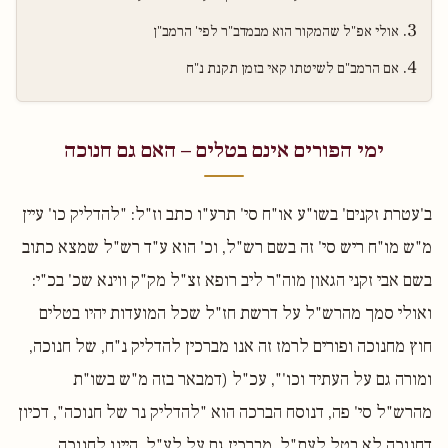
אולי אפ"ל שהמקור הוא מבמדב"ר לפי' הרמב"ן
אם הרמב"ם לשיטתו קאי בזמן תקנת נ"ח
ימי הפורים אינם בטלים – האם גם חנוכה
ב'עטרת זקנים' בשו"ע או"ח סי' תרע"ו כתב וז"ל: "להדליק כו' עיין
מ"ש מו"ח ריש סי' זה בשם רש"ל, וכ' הוא ע"ד רש"ל שמצא כתוב
בשם אבי זקני הגאון מוה"ר ליב רופא זצ"ל מק"ק ווינא שכ' בכ"י:
ואולי סמך מהרש"ל על דרשת חז"ל שכל המועדות יהיו בטלים
חוץ מחנוכה ופורים לרמז זה אנו מברכין להדליק נ"ח, של חנוכה,
ומורה גם על העתיד וכו'", עכ"ל (דמבאר בזה מ"ש בשו"ת
מהרש"ל סי' פה, דנוסח הברכה הוא "להדליק נר של חנוכה", דכיון
דחנוכה לא בטל לעת"ל, מברכין גם על לע"ל, היינו לחנוכה