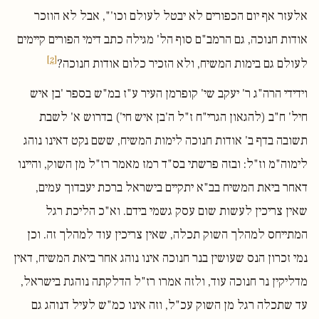
אלעזר אף יום הכפורים לא יבטל לעולם וכו'", אבל לא הוזכר
אודות חנוכה, גם הרמב"ם סוף הל' מגילה כתב דימי הפורים קיימים
[2]
לעולם גם בימות המשיח, ולא הזכיר כלום אודות חנוכה?
וידידי הרה"ג ר' יעקב שי' קופרמן העיר ע"ז במ"ש בספר 'בן איש
חיל' ח"ב (להגאון הגרי"ח ז"ל ה'בן איש חי') בדרוש א' לשבת
תשובה בדף ב' אודות חנוכה לימות המשיח, ששם נקט דאינו נוהג
לימוה"מ וז"ל: ובזה פרשתי בס"ד רמז מאמר רז"ל מן השוק, והיינו
דאחר ביאת המשיח בב"א יתקיים בישראל ברכת יעבדוך עמים,
שאין צריכין לעשות שום עסק גשמי בידם. וא"כ הליכת רגל
המתייחס למהלך השוק תכלה, שאין צריכין עוד למהלך זה. וכן
נמי זכרון הנס שעושין בנר חנוכה אינו נוהג אחר ביאת המשיח, דאין
מדליקין נר חנוכה עוד, ולזה אמרו רז"ל הדלקתה נוהגת בישראל,
עד שתכלה רגל מן השוק עכ"ל, וזה אינו כמ"ש לעיל דנוהג גם