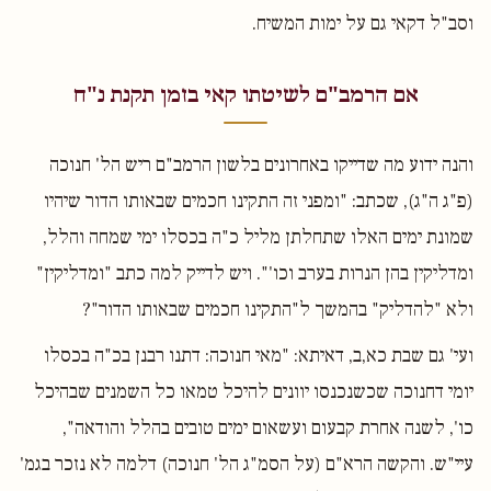
וסב"ל דקאי גם על ימות המשיח.
אם הרמב"ם לשיטתו קאי בזמן תקנת נ"ח
והנה ידוע מה שדייקו באחרונים בלשון הרמב"ם ריש הל' חנוכה
(פ"ג ה"ג), שכתב: "ומפני זה התקינו חכמים שבאותו הדור שיהיו
שמונת ימים האלו שתחלתן מליל כ"ה בכסלו ימי שמחה והלל,
ומדליקין בהן הנרות בערב וכו'". ויש לדייק למה כתב "ומדליקין"
ולא "להדליק" בהמשך ל"התקינו חכמים שבאותו הדור"?
ועי' גם שבת כא,ב, דאיתא: "מאי חנוכה: דתנו רבנן בכ"ה בכסלו
יומי דחנוכה שכשנכנסו יוונים להיכל טמאו כל השמנים שבהיכל
כו', לשנה אחרת קבעום ועשאום ימים טובים בהלל והודאה",
עיי"ש. והקשה הרא"ם (על הסמ"ג הל' חנוכה) דלמה לא נזכר בגמ'