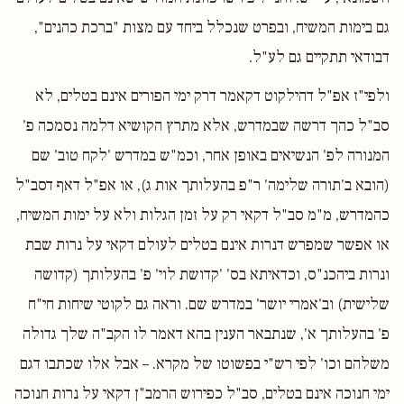
גם בימות המשיח, ובפרט שנכלל ביחד עם מצות "ברכת כהנים",
דבודאי תתקיים גם לע"ל.
ולפי"ז אפ"ל דהילקוט דקאמר דרק ימי הפורים אינם בטלים, לא
סב"ל כהך דרשה שבמדרש, אלא מתרץ הקושיא דלמה נסמכה פ'
המנורה לפ' הנשיאים באופן אחר, וכמ"ש במדרש 'לקח טוב' שם
(הובא ב'תורה שלימה' ר"פ בהעלותך אות ג), או אפ"ל דאף דסב"ל
כהמדרש, מ"מ סב"ל דקאי רק על זמן הגלות ולא על ימות המשיח,
או אפשר שמפרש דנרות אינם בטלים לעולם דקאי על נרות שבת
ונרות ביהכנ"ס, וכדאיתא בס' 'קדושת לוי' פ' בהעלותך (קדושה
שלישית) וב'אמרי יושר' במדרש שם. וראה גם לקוטי שיחות חי"ח
פ' בהעלותך א', שנתבאר הענין בהא דאמר לו הקב"ה שלך גדולה
משלהם וכו' לפי רש"י בפשוטו של מקרא. – אבל אלו שכתבו דגם
ימי חנוכה אינם בטלים, סב"ל כפירוש הרמב"ן דקאי על נרות חנוכה