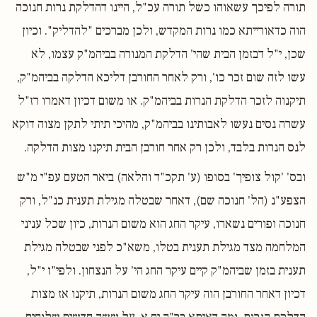
תורה לפיכך עשאוהו כשל תורה עכ"ל, היינו דהדלקת נרות חנוכה
הוה כדאורייתא כמו נרות המקדש, ולכן מברכים "להדליק". וכיון
שכן, י"ל דבזמן הבית שהי' הדלקת המנורה בביהמ"ק עצמו, לא
עשו לזה שום זכר כו', ורק לאחר החורבן דליכא הדלקה בביהמ"ק,
תיקנוה לזכר הדלקת הנרות בביהמ"ק. או משום דכיון דאמרו רז"ל
עשרה נסים נעשו לאבותינו בביהמ"ק, מהיכי תיתי לתקן מצוה דוקא
לנס הנרות בלבד, ולכן רק אחר חורבן הבית תיקנו מצות הדלקה.
ובס' 'קול צופיך' בסופו (ע' תקכ"ד והלאה) ביאר הטעם עפ"י מ"ש
הצפע"נ (הל' חנוכה שם), דאחר שבטלה מגילת תענית כנ"ל, ורק
חנוכה ופורים נשארו, עיקר החג הוא משום הנרות, כיון שכל עניני
המלחמה מצד מגילת תענית בטלו, משא"כ לפני שבטלה מגילת
תענית בזמן שביהמ"ק קיים עיקר החג הי' על הנצחון. ולפי"ז י"ל,
דכיון דאחר החורבן הוה עיקר החג משום הנרות, תיקנו אז מצות