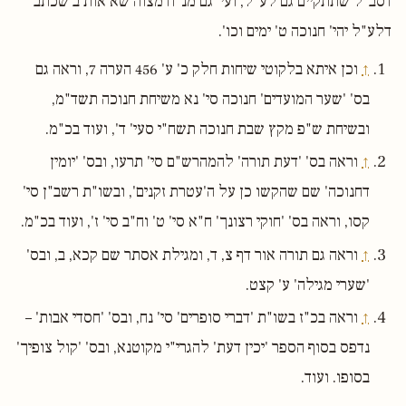
דסב"ל שתתקיים גם לע"ל, ועי' גם מנ"ח מצוה שא אות ב שכתב
דלע"ל יהי' חנוכה ט' ימים וכו'.
↑
וכן איתא בלקוטי שיחות חלק כ' ע' 456 הערה 7, וראה גם
בס' 'שער המועדים' חנוכה סי' נא משיחת חנוכה תשד"מ,
ובשיחת ש"פ מקץ שבת חנוכה תשח"י סעי' ד', ועוד בכ"מ.
↑
וראה בס' 'דעת תורה' להמהרש"ם סי' תרעו, ובס' 'יומין
דחנוכה' שם שהקשו כן על ה'עטרת זקנים', ובשו"ת רשב"ן סי'
קסו, וראה בס' 'חוקי רצונך' ח"א סי' ט' וח"ב סי' ז', ועוד בכ"מ.
↑
וראה גם תורה אור דף צ, ד, ומגילת אסתר שם קכא, ב, ובס'
'שערי מגילה' ע' קצט.
↑
וראה בכ"ז בשו"ת 'דברי סופרים' סי' נח, ובס' 'חסדי אבות' –
נדפס בסוף הספר 'יכין דעת' להגרי"י מקוטנא, ובס' 'קול צופיך'
בסופו. ועוד.