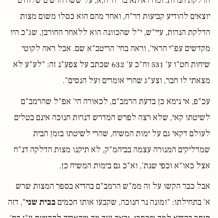
הדלקת הנרות. ומה דאיתא בר"ה יח,א, על ששה חדשים שלוחים
יוצאים להודיע קביעות דר"ח, ואחד מהם הוא כסלו משום מצות
הדלקת הנרות, עיי"ש, י"ל שהכוונה הוא ללאחר החורבן, שג"כ היו
מקדשים עפ"י הראי', וראה בחי' הריטב"א שם. אבל ראה לקוטי
שיחות חט"ו ע' 531 וח"כ ע' 632 שכתב על צפע"נ זה: "לע"ע לא
מצאתי לו חבר, וצע"ג שהרי אומרים ועל הנסים".
עכ"פ, אי נימא כן בדעת הרמב"ם, לכאורה הי' אפ"ל שהרמב"ם
לשיטתו קאי, שלא רצה לפרש המדרש דנרות חנוכה אינם בטלים
לעולם דקאי גם על ימות המשיח, שהרי לשיטתו בזמן הבית
שמדליקים המנורה עצמה בביהמ"ק, לא תיקנו מצות הדלקה דנ"ח
אצל כאו"א וכפי שנת', וא"כ גם בימות המשיח כן.
אבל כבר הקשו על זה ממ"ש הרמב"ם בהדיא בספר המצות שרש
א' בתחילתו: "ומונה נר חנוכה, שקבעו אותו חכמים
בבית שני
", דזה