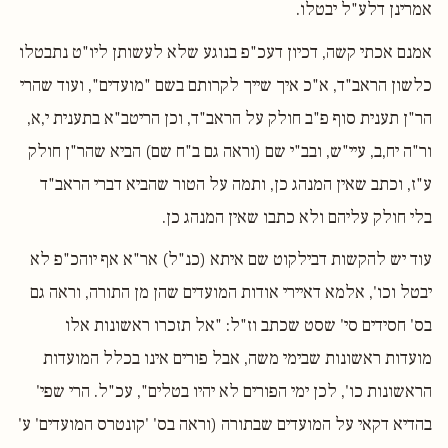
אמרינן דלע"ל יבטלו.
אמנם אכתי קשה, דכיון דעכ"פ בנוגע שלא לעשותן ליו"ט נתבטלו
כלשון הראב"ד, א"כ איך שייך לקרותם בשם "מועדים", ועוד שהרי
הר"ן תענית סוף פ"ב חולק על הראב"ד, וכן הריטב"א בתענית י,א,
ור"ה יח,ב, עיי"ש, ובב"י שם (וראה גם ב"ח שם) הביא שהר"ן חולק
ע"ז, וכתב שאין המנהג כן, ותמה על הטור שהביא דברי הראב"ד
בלי חולק עליהם ולא כתבו שאין המנהג כן.
עוד יש להקשות דבילקוט שם איתא (כנ"ל) אר"א אף יוהכ"פ לא
יבטל וכו', אלמא דאיירי אודות המועדים שהן מן התורה, וראה גם
בס' חסידים סי' שסט שכתב וז"ל: "אל תזכרו ראשונות אלו
מועדות ראשונות שבימי משה, אבל פורים אינו בכלל המועדות
הראשונות כו', לכן ימי הפורים לא יהיו בטלים", עכ"ל. הרי שפי'
בהדיא דקאי על המועדים שבתורה (וראה בס' 'קונטרס המועדים' ע'