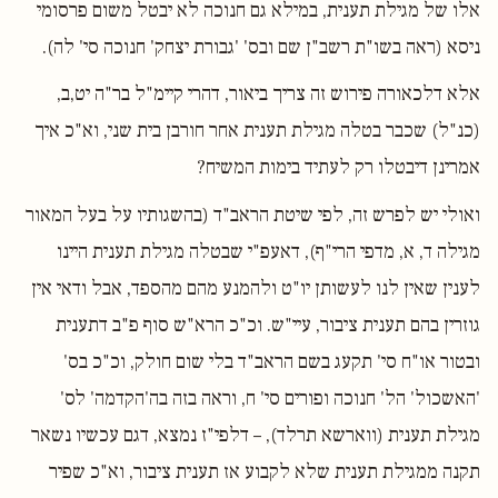
אלו של מגילת תענית, במילא גם חנוכה לא יבטל משום פרסומי
ניסא (ראה בשו"ת רשב"ן שם ובס' 'גבורת יצחק' חנוכה סי' לה).
אלא דלכאורה פירוש זה צריך ביאור, דהרי קיימ"ל בר"ה יט,ב,
(כנ"ל) שכבר בטלה מגילת תענית אחר חורבן בית שני, וא"כ איך
אמרינן דיבטלו רק לעתיד בימות המשיח?
ואולי יש לפרש זה, לפי שיטת הראב"ד (בהשגותיו על בעל המאור
מגילה ד, א, מדפי הרי"ף), דאעפ"י שבטלה מגילת תענית היינו
לענין שאין לנו לעשותן יו"ט ולהמנע מהם מהספד, אבל ודאי אין
גוזרין בהם תענית ציבור, עיי"ש. וכ"כ הרא"ש סוף פ"ב דתענית
ובטור או"ח סי' תקעג בשם הראב"ד בלי שום חולק, וכ"כ בס'
'האשכול' הל' חנוכה ופורים סי' ח, וראה בזה בה'הקדמה' לס'
מגילת תענית (ווארשא תרלד), – דלפי"ז נמצא, דגם עכשיו נשאר
תקנה ממגילת תענית שלא לקבוע אז תענית ציבור, וא"כ שפיר