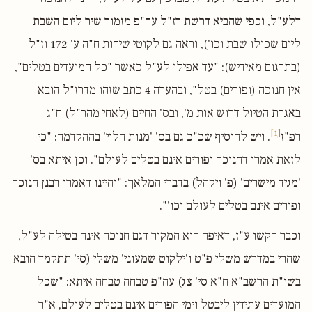
דלע"ל, וכפי שהביא דרשת רז"ל עה"פ מזמור שיר ליום השבת
ליום שכולו שבת וכו'), וראה גם לקוטי שיחות ח"ה ע' 172 וז"ל
(בתרגום מאידיש): "עד אפילו לע"ל כאשר "כל המועדים בטלים",
אין חנוכה (ופורים) בטל", ובהערה 4 כתב שזהו מדרז"ל הובא
באגרת הטיול דרוש אות מ', ובס' החיים (לאחי מהר"ל) ח"ג
[1]
רפ"ז
. ויש להוסיף שכ"כ גם בס' 'מנות הלוי' בההקדמה: "כי
לזאת אמרו דחנוכה ופורים אינם בטלים לעולם". וכן איתא בס'
'מגיד מישרים' (פ' ויקהל) בדברי המלאך: "והיינו דאמרו רבנן חנוכה
ופורים אינם בטלים לעולם וכו'".
וכבר הקשו ע"ז, דאיפה הוא המקור דגם חנוכה אינה בטילה לע"ל,
שהרי במדרש משלי פ"ט ו'ילקוט שמעוני' משלי (סי' תתקמד הובא
בשו"ת הרשב"א ח"א סי' צג) עה"פ טבחה טבחה איתא: "שכל
המועדים עתידין ליבטל וימי הפורים אינם בטלים לעולם, א"ר