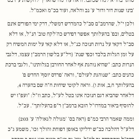
סותר בהדיא למה שכתבו. וראה עוד מה שהאריך להקשות ע"ז בס'
'בינו שנות דור ודור' ע' נב והלאה, ועוד בכ"מ ואכמ"ל.
ולכן י"ל, שהרמב"ם סב"ל כהמדרש דמשלי, דרק ימי הפורים אינם
בטלים, ובפ' בהעלותך אפשר דפירש כה'לקח טוב' הנ"ל, או דלא
סב"ל דקאי על נרות חנוכה כנ"ל, או דלא קאי על ימות המשיח רק
על זמן הגלות בלבד וכפי שנת' (ויל"ע בלשון הרמב"ן עצמו, דלגבי
הנרות כתב: "שהיא נוהגת אף לאחר החורבן בגלותינו", ולגבי ברכת
כהנים כתב: "שנוהגת לעולם", וראה 'פרדס יוסף' החדש פ'
בהעלותך ח,ב, אות ו). וראה לקוטי שיחות ח"ה שם בהערה 4,
דלאחר שהביא דגם חנוכה אינו בטל לע"ל, כתב וז"ל: "ועפ"ז יש
להוסיף ביאור במדרז"ל הובא ברמב"ן ר"פ בהעלותך". עכ"ל.
וממה שאמר הרבי כמ"פ (ראה בס' 'מגולה לגאולה' ע' 203)
דלע"ל דהלכה כב"ש ידליקו באופן דפוחת והולך וכו', משמע ג"כ