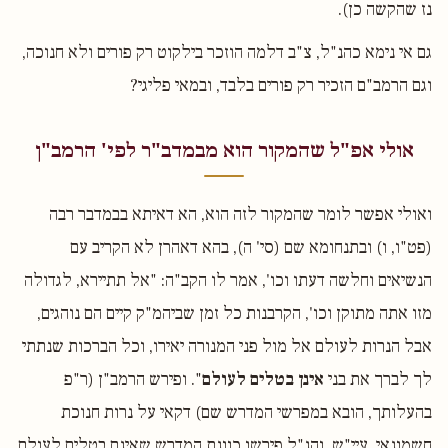
נז שהקשה כן).
גם אי נימא כהנ"ל, צ"ב דלמה הוזכר בילקוט רק פורים ולא חנוכה,
וגם הרמב"ם הזכיר רק פורים בלבד, ובמאי פליגי?
אולי אפ"ל שהמקור הוא מבמדב"ר לפי' הרמב"ן
ואולי אפשר לומר שהמקור לזה הוא, הא דאיתא בבמדבר רבה
(פט"ו, ו) ובתנחומא שם (סי' ה), בהא דאהרן לא הקריב עם
הנשיאים וחלשה דעתו וכו', אמר לו הקב"ה: "אל תתיירא, לגדולה
מזו אתה מתוקן וכו', הקרבנות כל זמן שביהמ"ק קיים הם נוהגים,
אבל הנרות לעולם אל מול פני המנורה יאירו, וכל הברכות שנתתי
לך לברך את בני
אינן בטלים לעולם
". ופירש הרמב"ן (ר"פ
בהעלותך, הובא במפרשי המדרש שם) דקאי על נרות חנוכת
חשמונאי, עיי"ש. והנ"ל פירשו כוונת המדרש שאינם בטלים לעולם