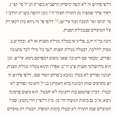
דלפי פירוש זה לא קשה קושיית הרשב"א בשו"ת הנ"ל סי' קצ"ג,
דאיך שייך שמצוה מן התורה תעקר ח"ו (וכן הקשה בשו"ת הרדב"ז
[3]
סי' תרסו וסי' תתכח ועוד עיי"ש),
דלפי פי' זה ניחא כיון דקאי רק
על המועדים שבמגילת תענית.
והנה בר"ה יח,ב, פליגי אי בטלה מגילת תענית או לא, ובדף יט,ב
מסיק להלכה, דבטלה מגילת תענית לגבי כל מילי לבד מחנוכה
ופורים, ומבאר שם דחנוכה שאני משום דמפרסם ניסא, עיי"ש. וכן
הוא בירושלמי תענית פ"ב הי"ב: אפילו תימא בטלה מגילת תענית,
חנוכה ופורים לא בטלו (מובא ב'פרדס יוסף' שם), דלפי פירוש זה
יש מתרצים שזהו הכוונה בהא דאמרינן כנ"ל דחנוכה ופורים לא
יבטלו, דכיון שהטעם בזה דחנוכה לא יתבטל, הוא משום פרסומי
ניסא, א"כ גם בימות המשיח יהי' כן, כיון דלפי"ז הרי נקטינן שכל
המועדים שמן התורה לא יבטלו בימות המשיח, ויבטלו רק מועדים