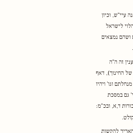
ה עיי"ש, וכיון
הלוי לישראל
 ושהם נמצאים
נין זה ה"ה
של החינוך), דאף
נחלתם וגו' ויהיו
י' גם במסכת
ורות ד,א, ובכ"מ:
ולט.
 האריך להקשות