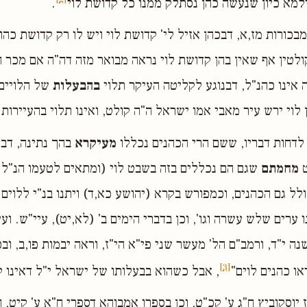
ילמא כיון שנעשה כהן נסתלק ממנו כל קדושת לוי
.
מבכורות מז,א, דבכהן אזיל לי' קדושת לוי ויש לו רק קדושת כהונ
ולטין אף שאין בהן קדושת לוי נראה מבואר מזה דה"ה אם מכר 
ה אינו כהנ"ל, דבנוגע לקליטה העיקר תלוי
בהבעלות
של הלויים
לוי ירש עיר מאבי אמו ישראל ה"ה קולט, ואינו תלוי בהעיירות.
לדחות דבריו, ששם הרי הכהנים נכללו
מעיקרא
בהך נתינה, דבע
ט
מחמתם
שגם הם נכללים בזה בשבט לוי (ומתאים לטעמו הנ"ל 
לל גם הכהנים, וכמפורש בקרא (יהושע כא,ד) ויתנו בנ"י ללוים מ
ו ערים שלש עשרה וגו', וכן בדברי הימים ב' (לא,יט), עיי"ש. וע
 י"ד, ורמב"ם הל' מעשר שני פי"א הי"ז, וראה יבמות פו,ב, ובכ
[3]
או כהנים לוים"
, אבל כשהוא בבעלותו של ישראל י"ל דאינו ק
ז יוסקוביץ ח"ג ע' קכ"ט, וכן בספרו אמבוהא דספרי ח"א ע' קיט,