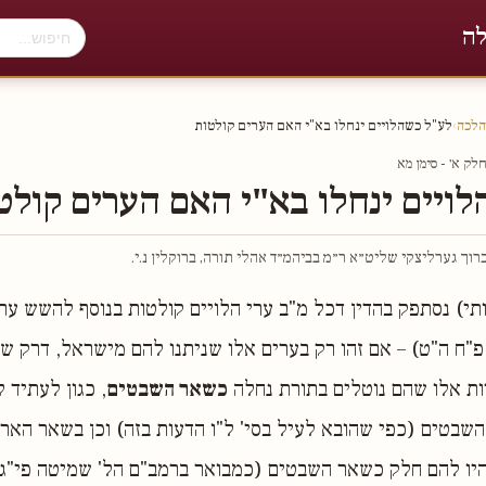
לה
הלכה
›
לע"ל כשהלויים ינחלו בא"י האם הערים קולטות
ק א׳ - סימן מא
ויים ינחלו בא"י האם הערים קולט
וך גערליצקי שליט״א ר״מ בביהמ״ד אהלי תורה, ברוקלין נ.י.
תי) נסתפק בהדין דכל מ"ב ערי הלויים קולטות בנוסף להשש ע
פ"ח ה"ט) – אם זהו רק בערים אלו שניתנו להם מישראל, דרק שם
ות אלו שהם נוטלים בתורת נחלה
כשאר השבטים
, כגון לעתיד 
בטים (כפי שהובא לעיל בסי' ל"ו הדעות בזה) וכן בשאר האר
יו להם חלק כשאר השבטים (כמבואר ברמב"ם הל' שמיטה פי"ג 