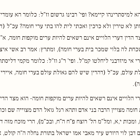
א למיסתרינהו קיימא? ופי' רבינו גרשום וז"ל: כלומר הא עומדין
תן לא טירין ולא כרכין ואכתי לית להו בתי ערי חומה? עכ"ל (ד
 הדין דערי הלויים אינם רשאים להיות ערים מוקפות חומה, א"
חת לה בלוי שמכר בית בערי חומה), ומתרץ: אמר רב אשי איצ
אי מיזדבני ליחלטו קמ"ל. ופי' ר"ג וז"ל: כלומר מקמי דליסתרי
ת עולם, עכ"ל (דהדין שיש להם גאולת עולם בערי חומה, איירי
).
רי הלויים אינם רשאים להיות ערים מוקפות חומה- הוא מצד הדי
 חומה מצויין הרבה בני אדם ותהא רגל גואל הדם מצוייה שם וכו
 ומכות י,א, ומל"מ הל' רוצח פ"ח ה"ח, ובכ"מ), הרי מוכח מזה ד
ם דבן לוי היורש עיר מאבי אמו ישראל בתורת נחלה ה"ה קולט, 