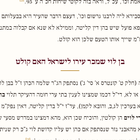
מת וכו', עכ"ל, וראה בזה לקוטי שיחות חכ"ה ע' 95.
סבירא ליה לרבנו גרשום וכו', דעצם הדבר שהעיר היא בבעלותם 
פא פועל שיש בהן דין קליטה, וממילא לא שנא אם קבלוה במתנ
מ"מ שייך אותו הטעם שלכן הוא קולט.
בן לוי שמכר עירו לישראל האם קולט
(חלק ט' קונטרס א' סי' ג') נסתפק הג"ר שלמה הכהן ז"ל בבן לו
ו לא, די"ל דכמו שמצינו לענין בתי ערי חומה דהעיקר תלוי
בה
ערכין לג,ב, והובא לקמן), עד"ז י"ל בדין קליטה, דאין נפק"מ
י לוים
הן קולטין, והוכיח שכן הוא, מהא דמצינו במדרש מסעי 
א מהאבני נזר שנסתפק אם כהן יש עליו קדושת לוי ג"כ רק שניתו
[2]