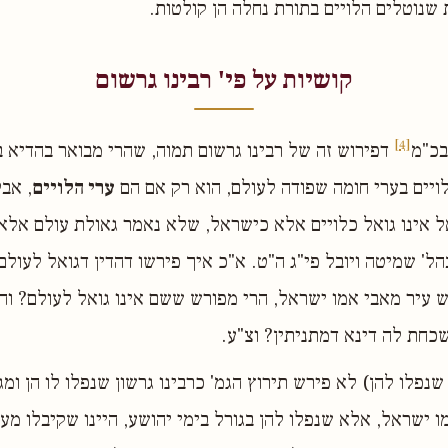
 שנוטלים הלויים בתורת נחלה הן קולטות.
קושיות על פי' רבינו גרשום
[4]
בכ"מ
דפירוש זה של רבינו גרשום תמוה, שהרי מבואר בהדיא 
לויים בערי חומה שפודה לעולם, הוא רק אם הם
ערי הלויים
, אבל
ל אינו גואל כלויים אלא כישראל, שלא נאמר גאולת עולם אלא
ל' שמיטה ויובל פי"ג ה"ט. א"כ איך פירשו דהדין דגואל לעולם
רש עיר מאבי אמו ישראל, הרי מפורש ששם אינו גואל לעולם? וה
כחת לה דינא דמתניתין? וצ"ע.
נפלו להן) לא פירש תירוץ הגמ' כרבינו גרשון שנפלו לו הן ומג
ו ישראל, אלא שנפלו להן בגורל בימי יהושע, היינו שקיבלו מע