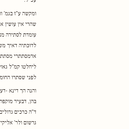
ומקשה ע"ז בגמ' וה
שהרי אין עושין או
עומדת לסתירה מצד
לדוכתיה דאיך משכ
אדמסתתרי מסתתרי 
ליחלטו קמ"ל גאול
לפני שסתרו החומה
והנה הך דינא -דע
בהן, דבעיר מוקפת
ד"ה כרכים גדולים,
גרשום ולר' אליקי