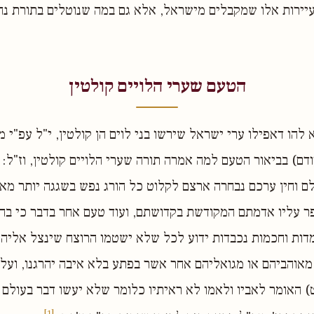
עיירות אלו שמקבלים מישראל, אלא גם במה שנוטלים בתורת נ
הטעם שערי הלויים קולטין
להו דאפילו ערי ישראל שירשו בני לוים הן קולטין, י"ל עפ"י מ
דם) בביאור הטעם למה אמרה תורה שערי הלויים קולטין, וז"ל: ו
ם וחין ערכם נבחרה ארצם לקלוט כל הורג נפש בשגגה יותר מא
ר עליו אדמתם המקודשת בקדושתם, ועוד טעם אחר בדבר כי בהי
דות וחכמות נכבדות ידוע לכל שלא ישטמו הרוצח שינצל אליהם ו
 מאוהביהם או מגואליהם אחר אשר בפתע בלא איבה יהרגנו, ועל
) האומר לאביו ולאמו לא ראיתיו כלומר שלא יעשו דבר בעולם 
[1]