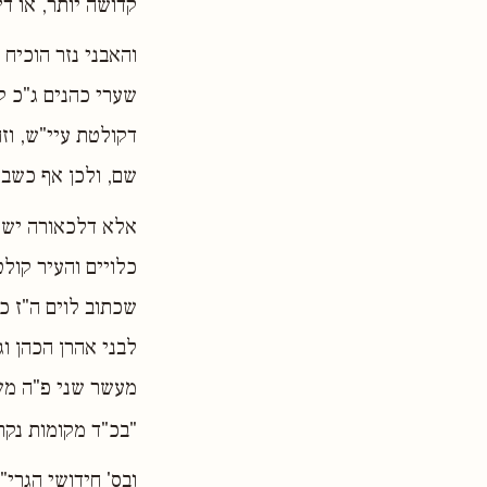
קדושה יותר, או ד
והאבני נזר הוכיח 
שערי כהנים ג"כ ק
דקולטת עיי"ש, וז
שם, ולכן אף כשבן 
אלא דלכאורה יש 
כלויים והעיר קול
שכתוב לוים ה"ז כו
לבני אהרן הכהן וג
מעשר שני פ"ה משנה
"בכ"ד מקומות נקר
ובס' חידושי הגרי"