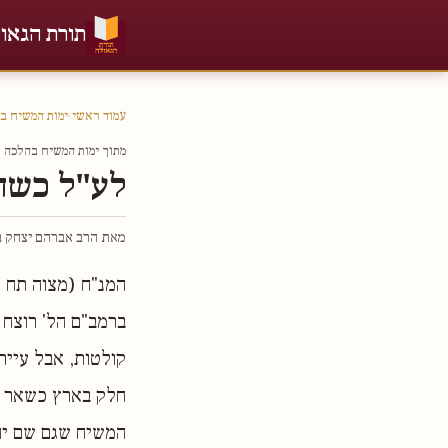
תורת הגאו
עמוד ראשי
›
ימות המשיח ב
מתוך ימות המשיח בהלכה חל
לע"ל כשהל
מאת הרב אברהם יצחק בר
המנ"ח (מצוה תח ו
ברמב"ם הל' רוצח 
קולטות, אבל עייר
חלק בארץ כשאר הש
המשיח שגם שם יה