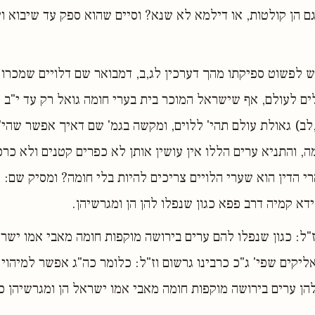
ם הן קולטות, או דילמא לא שנא? וסיים שהוא ספק עד שיבוא וי
 לפשוט ספיקתו מהך דערכין לג,ב, דמבואר שם דלויים שמכרו
ים לעולם, אף שישראל המוכר בית בערי חומה גואל רק עד י"ב ח
לב) גאולת עולם תהי' ללוים, ומקשה בגמ' שם דאיך אפשר שהי' 
ה, והתניא ערים הללו אין עושין אותן לא כפרים קטנים ולא כרכ
הרי הדין הוא שערי הלויים צריכים להיות בלי חומה? ומסיק שם: 
דא קמיה דרב פפא כגון שנפלו להן הן ומגרשיהן.
וז"ל: כגון שנפלו להם ערים בירושה מוקפות חומה מאבי אמו ישרא
יקים שפי' ג"כ כרבינו גרשום וז"ל: כלומר כה"ג אפשר למיהוי 
להן ערים בירושה מוקפות חומה מאבי אמו ישראל הן ומגרשיהן כ