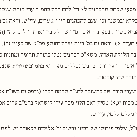
 מסעי שכתב שהכהנים לא הי' להם חלק בהמ"ח ערי מגרש שנטלו
רא ובמשנה וכו' שגם להכהנים היו י"ג ערים, עיי"ש. וראה גם ב
יא משו"ת צפע"נ ח"א סי' פ"ד שחילק בין "אחוזה" ל"נחלה" (הו
שיחות חכ"ה ע' 97 הערה 62, וראה גם בס' רינת יצחק יהושע פכ"א שם בענין 
צד
חלוקת הארץ
, משא"כ הכהנים נטלו בתורת
תרומה
ומתנות כה
אופן הרי עיירות הכהנים נכללים מעיקרא
בהמ"ב עיירות
שנצטו
תורה שהן קולטות.
שערי תורה שם בתשובה להג"ר שלמה הכהן (נדפס גם בשו"ת צפע
נ מכות יג,א) מסיק דאם הלוי מכר עירו לישראל בהמ"ב ערים אפ
 מקלט קלטי, עיי"ש.
"ל, שלפי פירושו של רבינו גרשום ור' אליקים לכאורה יש לפש