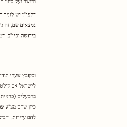
היושר ועל כיוון הא
דלפי"ז יש לומר ד
נמצאים שם, זה גו
בירושה וכיו"ב, ד
ובקובץ שערי תורה 
לישראל אם קולט א
בהבעלים (כדאיתא ב
כיון שהם מצ"ע
ער
להם עיירות, והבי