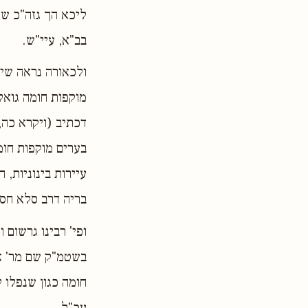
ליכא הך גזה"כ שג
בב"א, עיי"ש.
ולכאורה נראה שיש
מוקפות חומה גואל
דכתיב (ויקרא כה,
בערים מוקפות חומ
עיירות בינוניות, 
בריה דרב סלא חסי
ופי' רבינו גרשום 
בשטמ"ק שם מר' אל
חומה כגון שנפלו 
עכ"ל.