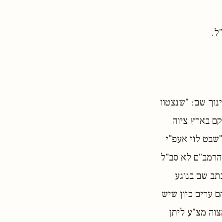
ל.
נוך שם: "שנצטוו
ם בארץ ציוה
שבט לוי אעפ"י
הרמב"ם לא סב"ל
תב שם בנוגע
ם ערים כיון שיש
וה מצ"ע ליתן