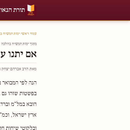
תורת הגאו
עמוד ראשי
›
ימות המשיח ב
מתוך ימות המשיח בהלכה חל
אם יתנו ע
מאת הרב אברהם יצחק בר
הנה לפי המבואר ב
בפשטות שזהו גם בא
הובא במל"מ וברדב
ארץ ישראל, וכמ"ש
ובלקוטי שיחות חל"