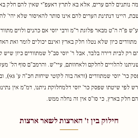
ה נותנים להם ערים, אלא בא לתרץ דאעפ"י שאין להם חלק באר
בת, היינו דנתינת הערים להם אינו סותר להאיסור שלא יהי' להם
"ש פ"ה ה"ט מבאר פלוגת ר"מ ורבי יוסי אם כהנים ולוים מתוודי
מתוודים כיון שלא נטלו חלק בארץ ואינם יכולים לומר ואת הא
הם רק לבית דירה בלבד, אבל ר' יוסי סב"ל שמתוודים כיון שיש 
ניתנו להלויים לחלקם ולאחוזתם, עיי"ש. והרמב"ם סוף הל' מעש
ביכורים פ"ד ה"ג פסק
פרש לפי שיטתו שפסק כר' יוסי דלמחלוקת ניתנו, דמ"מ אין נתינ
ם חלק בארץ, כי סו"ס אין זה נחלה ממש.
חילוק בין ז' הארצות לשאר ארצות