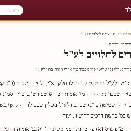
לה
הלכה
›
אם יתנו ערים להלויים לע"ל
ק א׳ - סימן מ
רים להלויים לע"ל
וך גערליצקי שליט״א ר״מ בביהמ״ד אהלי תורה, ברוקלין נ.י.
כ"מ דלע"ל גם שבט לוי ינחלו חלק בא"י, ולפי הרשב"ם (ב"ב ק
"י שכבר נתחלקה - מז' אומות, וכן יש שפירשו בדברי הסמ"ג (לא
"ז הל' שמיטה פי"ג) שכתב דלע"ל נוטלין שבט לוי חלק אף באר
 בס' פרשת דרכים דרוש ו', ועוד.
ח פ' פינחס (א) פי' כוונת הסמ"ג שינחלו רק בג' אומות דקיני קנ