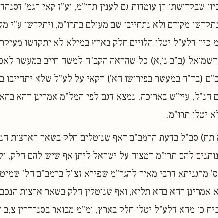
יון שבקדושתן הן עומדות גם לענין תרו"מ, וע"ז קאי הגמ' דסנהדר
תקדשו מקודם ולא נתחייבו שם מעולם בתרו"מ, ויתקדשו ע"י מל
מ כיון דלע"ל יטלו הלויים חלק בארץ במילא לא יתקדשו מעיקרא
דשמואל (ב"ב נו,א) כל שהראה הקב"ה למשה חייב במעשר לאפוקי
שב"ם (בד"ה במעשר בפירושו הא') דקאי על לע"ל שלא יתחייבו 
הנ"ל, עיי"ש בארוכה. נמצא דגם לפי המל"מ אמרינן דהא בהא
 יטלו תרו"מ.
 תח) סב"ל בדעת הרמב"ם דאף שנוטלים חלק בשאר הארצות הנ
ותנים להם תרו"מ דמצוה על ישראל ליתן אף שיש להם חלק, ו
בס' מרגניתא דרבי מאיר להגר"מ שפירא זצ"ל ברמב"ם הל' שמי
 אמרינן דהא בהא תליא, ואף שנוטלין חלק בשאר ארצות הנכבש
כיח כן מהא דלע"ל יטלו חלק בארץ, ומ"מ מבואר בסנהדרין צ,ב ד