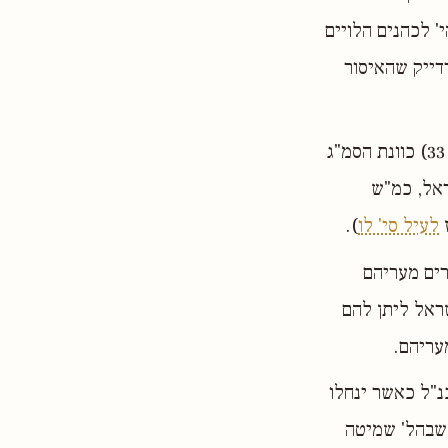
' לכהנים הלויים
דדייק שהאיסור
ויש שפירשו (ראה ברית משה על הסמ"ג שם, ועוד, הובא בלקוטי שיחות שם הערה 33) כוונת הסמ"ג
אל, כמ"ש
ז
לעיל סי' לו
).
רים מעריהם
ראל ליתן להם
עריהם.
נ"ל כאשר ינחלו
 שבהל' שמיטה