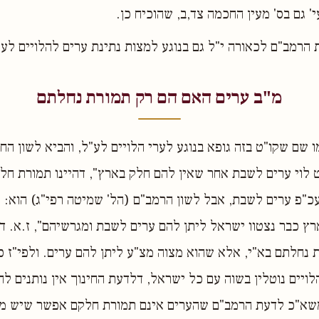
י' גם בס' מעין החכמה צד,ב, שהוכיח כן.
ת הרמב"ם לכאורה י"ל גם בנוגע למצות נתינת ערים להלויים לע"
מ"ב ערים האם הם רק תמורת נחלתם
שם שקו"ט בזה גופא בנוגע לערי הלויים לע"ל, והביא לשון החי
לוי ערים לשבת אחר שאין להם חלק בארץ", דהיינו תמורת חלק
כ"פ ערים לשבת, אבל לשון הרמב"ם (הל' שמיטה רפי"ג) הוא: "
ץ כבר נצטוו ישראל ליתן להם ערים לשבת ומגרשיהם", ז.א. ד
נחלתם בא"י, אלא שהוא מצוה מצ"ע ליתן להם ערים. ולפי"ז כ
ויים נוטלין בשוה עם כל ישראל, דלדעת החינוך אין נותנים לה
שא"כ לדעת הרמב"ם שהערים אינם תמורת חלקם אפשר שיש מצ