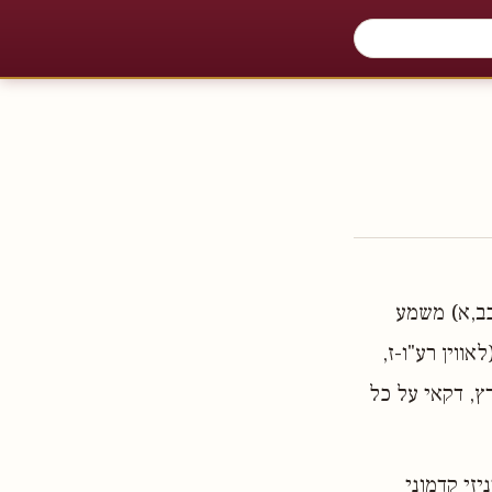
כב,א) משמע
ווין רע"ו-ז,
ץ, דקאי על כל
יזי קדמוני