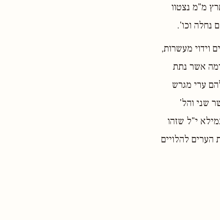
ץ מ"מ נצטוו
 נחלה וכו'.
ם וידוי מעשרות,
דמה אשר נתת
להם ערי מגרש
ר שני והל'
 כר' יוסי שמתוודים (וראה בזה לקוטי שיחות חכ"ה ע' 93), ובמילא י"ל שזהו
ת הערים להלויים