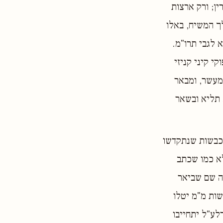
ין; ורק ארצות
ך המשיח, באלו
 לגבי תרו"מ.
 קיני קניזי
במעשר, ומבאר
 תליא ובשאר
כבשות שנתקדשו
לא כמו שכתב
טה שם שביאר
ות מ"מ יטלו
לע"ל יתחייבו