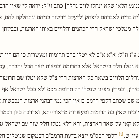
בנוגע הלאו שלא ינחלו לוים נחלה] כתב וז"ל: יראה לי שאין הד
ה ברית לאברהם ליצחק וליעקב וירשוה בניהם ונתחלקה להם, 
 ממלכי ישראל הרי הכהנים והלויים באותן הארצות, ובביזתן 
ע"ז וז"ל: א"א א"כ לא יטלו בהם תרומות ומעשרות כי הם היו 
לא נטלו חלק בישראל אלא בתרומה ובמצות יוצר הכל יתברך, עכ
חלים הלויים בשאר כל הארצות הרי צ"ל שלא יטלו שם תרומות 
רץ, ובמדין מצינו שנטלו רק תרומת מכס ולא ככל ישראל אף 
מ שם שכתב דלפי הרמב"ם אין הכי נמי דבהני ארצות הנכבשות א
וכיח שאין בה תרומות ומעשרות מדאורייתא, ואדרבה כיון דבמדין
א קאי על שאר הארצות, והא דלא נטלו חלק שוה עם ישראל גז
[1]
עיי"ש.
דלפי הכס"מ יוצא בדעת הרמב"ם דבמקום שנוטלים ח