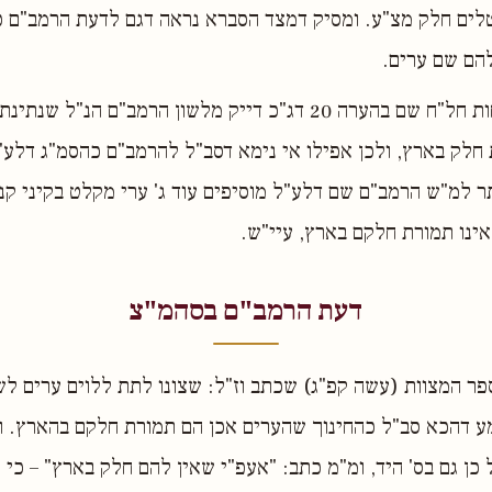
לים חלק מצ"ע. ומסיק דמצד הסברא נראה דגם לדעת הרמב"ם כ
להם שם ערים.
ועי' גם לקוטי שיחות חל"ח שם בהערה 20 דג"כ דייק מלשון הרמב"ם הנ
 חלק בארץ, ולכן אפילו אי נימא דסב"ל להרמב"ם כהסמ"ג דלע
תר למ"ש הרמב"ם שם דלע"ל מוסיפים עוד ג' ערי מקלט בקיני קני
 אינו תמורת חלקם בארץ, עיי"ש.
דעת הרמב"ם בסהמ"צ
פר המצוות (עשה קפ"ג) שכתב וז"ל: שצונו לתת ללוים ערים לש
ע דהכא סב"ל כהחינוך שהערים אכן הם תמורת חלקם בהארץ. ו
כן גם בס' היד, ומ"מ כתב: "אעפ"י שאין להם חלק בארץ" – כי י