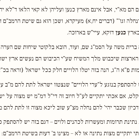
 הם מא"י, אבל אינם מארץ כנען ועליהן לא קאי הלאו ד"לא יהי
נחלה וגו'" (דברים יח,א) מעיקרא, ושכן הוא גם שיטת הרמב"ם 
בארץ
כנען
דוקא, עיי"ש בארוכה.
הארצות שיכבוש מלך המשיח שע"י הכיבוש הם נעשים ארץ ישר
ות פ"א ה"ג, הנה בזה יטלו הלויים חלק ככל ישראל (וראה בכ"
 להסתפק בנוגע ל"ערי הלויים" שנצטוו ישראל לתת להם מ"ב ע
לט, אם אכתי יתקיים לע"ל חיוב זה די"ל דמ"מ יש מצוה על יש
דכיון שכבר יהי' להם נחלה מצ"ע שוב ליכא מצוה זו לתת להם מ
 נתינת תרומות ומעשרות לכהנים ולוים – דגם בזה יש להסתפק כ
י יתקיים מצות נתינה או לא – מצינו ב' דעות בשיטת הרמב"ם: