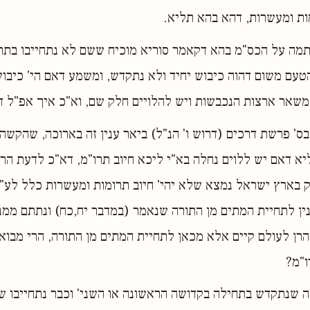
ות ומעשרות, דהא בהא תליא.
מה על הכס"מ בהא דקאמר סוריא מוכיח ששם לא נתחייבו בתרו
עם משום דהוה כיבוש יחיד ולא נתקדש, ומשמע דאם הי' כיבוש 
משאר ארצות הנכבשות ויש להלויים חלק שם, וא"כ איך אפ"ל 
ס' פרשת דרכים (דרוש ו' הנ"ל) ביאר ענין זה בארוכה, שהקש
א דאם יש ללוים נחלה בא"י ליכא חיוב תרו"מ, דא"כ לדעת הר
 בארץ ישראל נמצא שלא יהי' חיוב תרומות ומעשרות כלל לע"ל
נין לתחיית המתים מן התורה שנאמר (במדבר יח,כח) ונתתם ממנו
הרן לעולם קיים אלא מכאן לתחיית המתים מן התורה, הרי מבוא
ו"מ?
 שנתקדש בתחילה בקדושה הראשונה או השני' וכבר נתחייבו שם