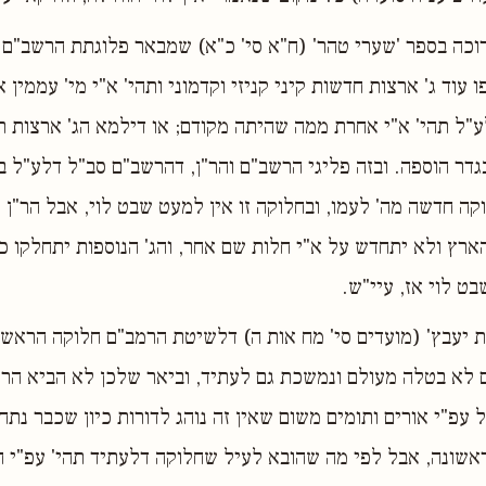
רוכה בספר 'שערי טהר' (ח"א סי' כ"א) שמבאר פלוגתת הרשב"ם 
עוד ג' ארצות חדשות קיני קניזי וקדמוני ותהי' א"י מי' עממין
"ל תהי' א"י אחרת ממה שהיתה מקודם; או דילמא הג' ארצות רק
 בגדר הוספה. ובזה פליגי הרשב"ם והר"ן, דהרשב"ם סב"ל דלע"ל 
וקה חדשה מה' לעמו, ובחלוקה זו אין למעט שבט לוי, אבל הר"ן 
רץ ולא יתחדש על א"י חלות שם אחר, והג' הנוספות יתחלקו כ
ט לוי אז, עיי"ש.
 יעבץ' (מועדים סי' מח אות ה) דלשיטת הרמב"ם חלוקה הראש
ם לא בטלה מעולם ונמשכת גם לעתיד, וביאר שלכן לא הביא הרמ
עפ"י אורים ותומים משום שאין זה נוהג לדורות כיון שכבר נתח
אשונה, אבל לפי מה שהובא לעיל שחלוקה דלעתיד תהי' עפ"י ה