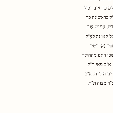
לפיכך איני יכול
ק בראשונה כך
ש, עיי"ש עוד.
ל לאו זה לע"ל,
ין (קידושין
שכן התנו מתחילה
 א"כ מאי ק"ל
ני התורה, א"כ
נ"ח מצוה ת"ח,