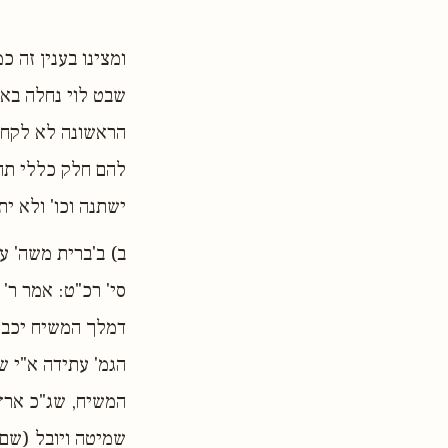
ומצינו בענין זה כ
שבט לוי נחלה באר
הראשונה לא לקחו
להם חלק כללי תחי
ישתנה וכו' ולא י
ב) ב'ברית משה' ע
סי' רכ"ט: אמר ר'
דמלך המשיח יכבו
הגמ' עתידה א"י ש
המשיח, שג"כ ארץ 
שמיטה ויובל (שם)