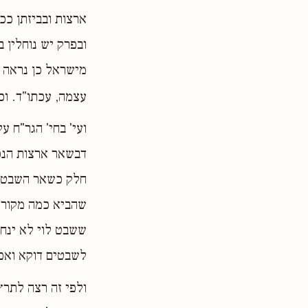
ארצות ובביזתן ככ
ובפרק יש נוחלין ב
מישראל כן נראה ל
עצמה, עכתו"ד. וכו
ועי' בחי' הגר"ח ע
דבשאר ארצות הנכב
חלק כשאר השבטים,
שהביא כמה מקורות
ששבט לוי לא ינח
לשבטים דוקא ואפש
ולפי זה רצה לתרץ