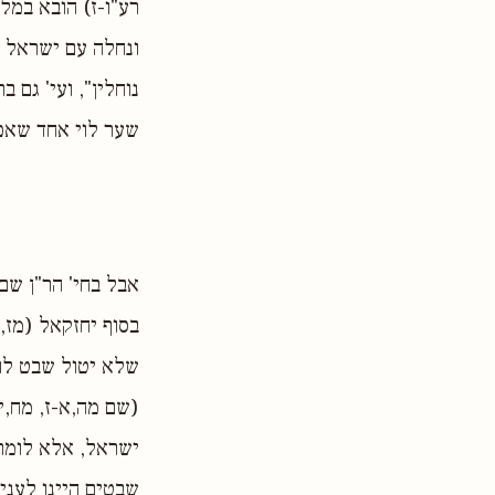
רע"ו-ז) הובא במל"
ונחלה עם ישראל ו
נוחלין", ועי' גם 
שער לוי אחד שאפ
אבל בחי' הר"ן שם
בסוף יחזקאל (מז,
שלא יטול שבט לוי
(שם מה,א-ז, מח,י-
ישראל, אלא לומר 
שבטים היינו לעני