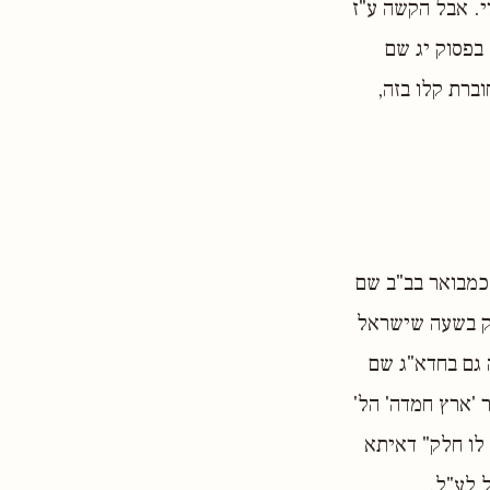
י. אבל הקשה ע"ז
בפסוק יג שם
ברת קלו בזה,
 כמבואר בב"ב שם
רק בשעה שישראל
 גם בחדא"ג שם
 'ארץ חמדה' הל'
 לו חלק" דאיתא
 לע"ל.