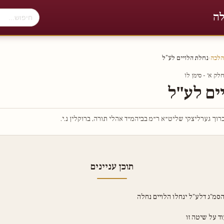
לה
הלכה
›
נחלת הלויים לע"ל
ק א׳ - סימן לו
ים לע"ל
וך גערליצקי שליט״א ר״מ בביהמ״ד אהלי תורה, ברוקלין נ.י.
תוכן עניינים
סמ"ג דלע"ל ינחלו הלויים נחלה
וד על שיטה זו