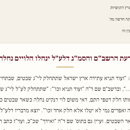
רץ הקושיות
קה חדשה מה'
ן זה
עת הרשב"ם והסמ"ג דלע"ל ינחלו הלויים נחלה
: "ועוד תניא עתידה ארץ ישראל שתתחלק לי"ג שבטים, שבתחי
.", וברשב"ם שם ד"ה "ועוד תניא וכו'": "שתתחלק לע"ל לי"ג שב
ותו חלק דטפי התם, דאי משום לוי דנקיט נחלה כשאר שבטים 
 ואפרים נמי לא יטלו אלא חלק אחד וכו'". יוצא מדבריו דלע"ל 
 השבטים. ועיין גם בתוס' שם ד"ה "ואידך" שכ"כ, ועד"ז כתב ה