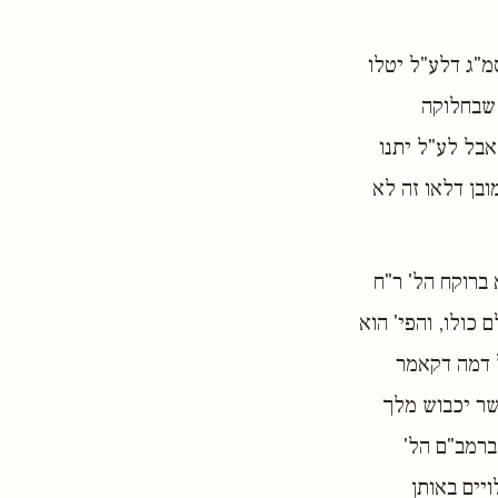
מ"ג דלע"ל יטלו
 שבחלוקה
בל לע"ל יתנו
בן דלאו זה לא
ברוקח הל' ר"ח
כולו, והפי' הוא
 דמה דקאמר
שר יכבוש מלך
ברמב"ם הל'
יים באותן