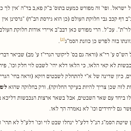
ל ישראל. ופי' זה מפורש כמעט בתוס' ב"ק פא,ב בד"ה 'אין לך כ
"ב דף קכב גבי חלוקת העולם (כן הוא גירסת הב"ח) "גרסינן אין
ר"ת". עכ"ל. הרי מפורש כאן דבב"ב איירי אודות חלוקת העולם
[2]
ונתו בזה לפרש כן כוונת הסמ"ג
.
ל הש"ס ע' רי"א (וראה גם בס' ליקוטי הגרי"ז ע' מב) שביאר דב
שות לא קאי הלאו, כי הלאו דלא יהי' לשבט לוי חלק וכו', פירו
 כיון שדינה של א"י להתחלק לשבטים דוקא (וראה בחי' הגרי"ז
 לזה שכן צריך להיות בעיקר החלוקה), ורק בחלוקה שהוא
לשב
לו ביחד עם שאר השבטים, אבל בשאר ארצות הנכבשות דליכא בה
ר גם ליחידים וכו' לא נאמרה הך לאו.
 שיטת הסמ"ג הנ"ל דלע"ל ינחלו שבט לוי וכו' דלע"ל לא תהי'