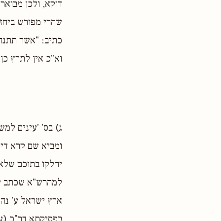
דוקא, ולכן מבואר
שהרי מפורש ביחזק
כתיב: "אשר תתנחל
וא"כ אין לתרץ כן,
ג) בס' 'עינים למ
ומביא שם קרא דיח
יחלקו בתוכם שלא 
למהרש"א שכתב עד"
ארץ ישראל ע' נה, 
בפסיקתא דר"כ (עה