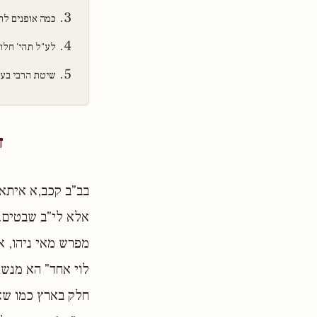
כמה אופנים לת
לע"ל תהי' חלו
שיטת הרבי בעני
ד
בב"ב קכב,א איתא
אלא לי"ב שבטים..
מפרש מאי ניהו, א
לוי אחד" הא מנשה
חלק בארץ כמו שאר