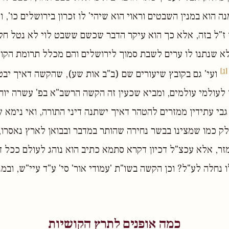
 הוא במנין השבטים וראוי הוא שיהי' לו זכרון בירושלים כו', ו
 ז"ל בזה, אלא כך הוא עיקר הדבר שכשם ששבט לוי לא נטל חל
לא שנתנו לו ערים לשבת סמוך לירושלים והם מכלל תרומת הקוד
[1]
ועי' גם בקובץ שיעורים שם (ב"ב אות שע), שהקשה דאיך יבט
ן לעולמי עולמים, ומביא שכעין זה הקשה הרשב"א בפ' עשרה יוחס
 גבי עתידין ממזרים להטהר דאיך ישתנה דיני התורה, ואי נימא 
לק כמו שמצינו בבשר נחירה שהותר במדבר ובבואן לארץ נאסרו,
ר, אלא עכצ"ל דכיון דקרא סתמא כתיב הוא נוהג לעולם ככל די
ו נחלה לע"ל? וכן הקשה בשו"ת 'עמודי אור' סי' ע"ד עיי"ש, ובמ
כמה אופנים לתרץ הקושיות