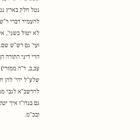
נטל חלק בארץ נמנה
להעמיד דברי ר"ש
לא יטול בשני', א
ועי' גם רש"ש שם.
הרי דיני התורה ה
עב,ב, ד"ה ממזרי)
שלע"ל יהי' להן ח
להרשב"א לגבי ממז
גם בנדו"ז איך יטל
ובכ"מ.