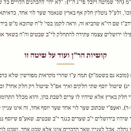
מ (הל' שמיטה ויובל פי"ג ה"י): "לא יהי' להכהנים הלויים כל 
כו', ולע"ל נוטלין חלק אף בארץ שנאמר שער לוי אחד, כדאיתא
ברדב"ז שם הי"א שהביא זה, וראה לקמן בסי' ל"ח שהובא מ"ש ביד
ילו ירושלים עצמה עתידה להתחלק לי"ב שבטים וה"ה בשאר אר
קושיות הר"ן ועוד על שיטה זו
 (מובא גם בשטמ"ק) תמה ע"ז שהרי מקראות מפורשין שלא כדבר
 יג) שיטול יוסף שתי חלקים ואיך אפ"ל שיטול רק חלק אחד? ו
 חלק בארץ אלא שיהיו לו ערים לשבת בהן, והוא מכלל התרומה 
ד), ואעפ"י שכתוב שער לוי אחד שער יוסף אחד, זה אינו עניין
שיהיו בירושלים י"ב שערים כנגד י"ב שבטים, שאע"פ שיוסף נמ
ן נחלה, אבל לעניין שאר הדברים אינו אלא שבט אחד, ושבט לוי