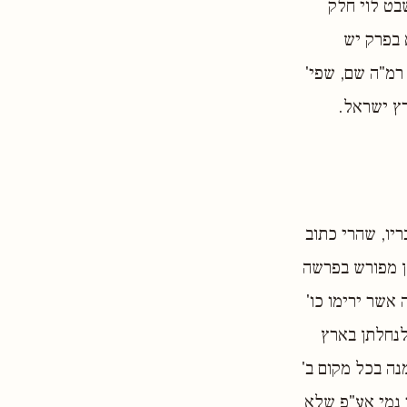
שבט לוי חלק
 בפרק יש
 רמ"ה שם, שפי'
ץ ישראל.
יו, שהרי כתוב
כן מפורש בפרשה
אשר ירימו כו'
 לנחלתן בארץ
נה בכל מקום ב'
 נמי אע"פ שלא