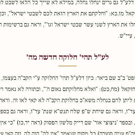
 דלע"ל גם גרים ינחלו נחלה, במילא לא שייך כל הלאו לשבט לו
אל מז,כא: "וחלקתם את הארץ הזאת לכם לשבטי ישראל", וכן 
ו את הארץ לשני עשר שבטי ישראל וגו'", וראה גם ברשימות חו
 עיי"ש.
לע"ל תהי' חלוקה חדשה מה'
שפט' ב"ב שם ביאר: כיון דלע"ל תהי' החלוקה ע"י הקב"ה בעצמו,
זקאל (מח,כט): "ואלא מחלוקתם נאום ה'", ובתורה לא נאמר 
ליתן להם בנחלה משא"כ בחלוקת הקב"ה לא קאי לאו זה. וראה
ז, וראה גם שיחת ש"פ שלח תנש"א שנת' עד"ז, וראה גם בספר
ובספר 'ניצוצי אור' שם דייק מלשון הפסוק (ראה יד,כז) "כי אין
"פ עניה סוערה) כל מקום שנאמר "אין לה" הוה לה, וזה קאי על