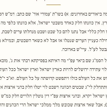
מה ביאורים באחרונים: א) בשו"ת 'עמודי אור' שם כתב: דמ"ש הס
ץ, אין כוונתו חלק כאחד משבטי ישראל, אלא כוונתו כלפי מה
 חלק כללי אבל נתנו להם כל שבט ושבט מנחלתו ערים לשבת, א
לה כעניין הערים שנטלו אז אבל לא כשאר השבטים, ובמילא מו
תבטל לע"ל. עיי"ש בארוכה.
ל הסמ"ג שם ביאר עפ"י מה דאיתא בפסיקתא רבתי אות ג', מובא 
 לוי עתידה ירושלים להיות כארץ ישראל וארץ ישראל ככל העולם 
ש את כל העולם כולו ויתפשט קדושתה על כל העולם. וא"כ י"ל
תתחלק לי"ג שבטים הכוונה דשבט לוי יטלו חלק בהני ארצות א
ישראל יקרא, ובהני ארצות עפ"י דין נוטלין הלויים חלק כמ"ש 
; אבל שאר ארצות שכובש מלך ממלכי ישראל הרי הכהנים והלו