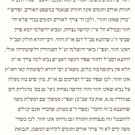
חוזרת אורים ותומים אינה חוזרת שנאמר במשפט האורים, ופירש"י
"כדין שאינו חוזר", ולכן הי' צריך לאורים ותומים בכדי שלא יהי'
חוזר ובמילא חל עי"ז קדושה נצחית, ומביא ירושלמי יומא פרק
שביעי ה"ג שהתנא סב"ל דגם או"ת חוזר, ורבי יהודא חולק וסב"ל
דאינו חוזר, ועפי"ז ביאר ירושלמי הנ"ל דסנהדרין דלשיטתייהו אזלי,
דהתנא דסב"ל דחוזר שפיר הקשה דאם יש נביא למה צריך או"ת
הלא אין ניתוסף בזה כלום, משא"כ רבי יהודא לשיטתיה קאי דאו"ת
אינו חוזר, לכן שפיר סב"ל דצריכים גם או"ת, כיון שיש בזה מעלה
על נביא שאינו חוזר והוה קדושה נצחית (ועי' גם בס' מרגליות הים
סנהדרין טז,א, אות כד שכ"כ) ועפי"ז ממשיך שם דמעלת משה
שהתנבא ב"זה הדבר" (ספרי ר"פ מטות) שדבריו אינם יכולים
להתבטל וזה מנצחיות התורה וגם גזירתו אינו חוזר, לכן כשהי'
משה קיים לא הי' צריך אורים ותומים לקידוש המשכן, דנבואת