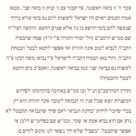
עמך ה' זו ביאה ראשונה, עד יעבור עם זו קנית זו ביאה שני', מכאן
אמרו חכמים ראוים היו ישראל ליעשות להם נס בימי עזרא כדרך
שנעשה להם בימי יהושע בן נון אלא שגרם החטא. והקשה הצל"ח
שם ממ"ש הרמב"ם (הל' יסודי התורה פ"י ה"ד) שמה שהבטיח
הקב"ה לנביא לטוב אינה חוזרת ואי אפשר לחטא לבטל הבטחת
הקב"ה, והרי כאן הבטיח הקב"ה לישראל ע"י נביאו משה רבינו ע"ה
לעשות נס בביאה שני' כמו בביאה ראשונה, ואעפ"כ גרם החטא
לבטל ההבטחה?
ותירץ דמהרמב"ם הנ"ל וכן ממ"ש בארוכה בהקדמתו לפירוש
המשניות יוצא שכל ענין זה דנבואה לטובה אינה חוזרת הוא רק
בכדי שיוכל להיות "בחינת הנביא" דאם שייך שהנבואה תתבטל לא
נדע אם הוא נביא אמת או שקר, וכמ"ש שם בפיהמ"ש דלכן אי
אפשר שיתבטל: "בשביל שלא יהי' נשאר לנו מקום לקיים בו