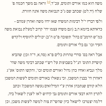
[2]
משה הוא כמו אורים ותומים, עכ"ד,
וראה גם משך חכמה פ'
שלח (יד,לט) שכתב שם ג"כ דנבואת משה אינה חוזרת.
ולפי דבריו י"ל דבימות המשיח שאז יהיו משה ואהרן עמהם –
כדאיתא ביומא ה,ב (וגם משיח עצמו יהי' קרוב למעלת נבואת משה
כמ"ש הרמב"ם בהל' תשובה פ"ט ה"ב) יכולים להוסיף ולקדש
העיר וכו' גם בלי אורים ותומים.
אבל ראה בס' סדרי טהרות כלים פ"א (סה,א, ד"ה וכן) שהביא
קושיית התוס' הנ"ל בשבועות על רש"י שכתב דבימי משה שהי'
מלך ונביא ואחיו כהן גדול ואורים תומים וכו', והקשו התוס' אע"ג
דאהרן הי' בבנין המשכן, וכי נשאלו באורים ותומים לעשות המשכן
הלא קודם שנתכהן אהרן ע"י המילואים נעשה המשכן? וכתב
לתרץ דהא דבעי אורים ותומים גבי קידוש לאו לענין לשאול ביה,
דלמה יצטרכו לישאל כיון שהשי"ת צוה למשה לעשות משכן, וכן