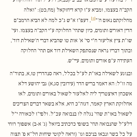
הקב"ה בעצמו, ומביא ע"ז קרא דיחזקאל (מח,כט): "ואלה
[5]
מחלוקתם נאום ה'"
, דעפ"ז א"ש ג"כ למה לא הביא הרמב"ם
הדין דאורים ותומים, כיון שתהי' החלוקה ע"י הקב"ה בעצמו. ועי'
שו"ת ציץ אליעזר ח"י סי' א' אות טו שהביא דברי ה'שאילת דוד',
ובתוך דבריו נראה שנסתפק השאילת דוד אם תהי' החלוקה
העתידה ע"פ אורים ותומים, עיי"ש.
ובנוגע לשאילה באו"ת לע"ל בכלל, ראה סנהדרין טז,א, בתוד"ה
מה וז"ל: הא דאמר בריש הדר (עירובין סג,א) גבי יהושע דלא
אשכחן דאיצטריך ליה לאלעזר לשאול באורים ותומים, לאו
אחלוקת הארץ קאמר, דגזה"כ היא, אלא בשאר דברים הצריכים
לשאול באו"ת שהי' נגלה לו בנבואה עכ"ל. ולפי"ז לכאורה י"ל
דלע"ל שהנבואה תהי' בשופי כדכתיב ביואל (ג' א-ב) אשפוך רוחי
על כל בשר ונבאו בניכם וגו' (וראה לקוטי שיחות חל"א פ' תצוה