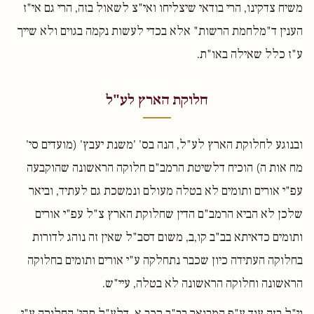
משיח צדקינו, הרי בודאי שיצליחו ואי"צ לשאול בזה, הרי גם אי"ז
הענין ד"מלחמת הרשות" אלא בכדי לעשות נקמה בגוים ולא שייך
ע"ז כלל שאילה באו"ת.
חלוקת הארץ לע"ל
ובנוגע לחלוקת הארץ לע"ל, הנה בס' 'משנת יעבץ' (מועדים סי'
מח אות ה) הוכיח דלשיטת הרמב"ם חלוקה הראשונה שהוקבעה
עפ"י אורים ותומים לא בטלה מעולם ונמשכת גם לעתיד, וביאר
שלכן לא הביא הרמב"ם הדין שחלוקת הארץ צ"ל עפ"י אורים
ותומים כדאיתא בב"ב קו,ב, משום דסב"ל שאין זה נוהג לדורות
בחלוקה העתידה כיון שכבר נתחלקה ע"י אורים ותומים בחלוקה
הראשונה וחלוקה הראשונה לא בטלה, עיי"ש.
וי"ל בזה עוד ע"פ המבואר בב"ב קכב,א, דלע"ל תהי' החלוקה ע"י