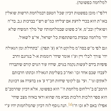
למלחמה כפשוטה).
דלפי"ז מובן בפשטות דכיון שכל הטעם דבמלחמת הרשות שואלין
באו"ת הוא בכדי לדעת אם יצליחו כמ"ש רש"י בברכות ג,ב, בד"ה
ושואלין ובכ"מ, א"כ פשוט שבמלחמותיו של מלך המשיח שלא
יהי' מלחמה טבעית בהשתתפות כל ישראל, אי"צ לשאול.
וגם לפי מ"ש בסה"מ מלוקט ח"א (ע' תפה): "בתחילת זמן הגאולה
יהי' צורך לכלי זיין וע"ז אומר שיהי' רוממות א-ל בגרונם וחרב
פיפיות בידם לעשות נקמה בגוים, שיהיו עוד הגוים קודם שיתבררו
לעבדו שכם אחד וכו' ואח"כ בשלימת הגאולה וכתתו חרבותם
לאתים וגו'". ועי' גם לקוטי שיחות חכ"ד ע' 19 בהערה 58 דכוונת
הרמב"ם ב"וילחום מלחמת ה'" הוא כפשוטו, אלא דכיון שהרמב"ם
הוא ספר הלכות הלכות מביא מה שהוא ודאי באיזה מצב שיהי'
[4]
אפילו באם לא זכו ח"ו
. הנה נוסף לזה דכיון שהמלחמות יהיו ע"י