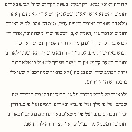
לדורות דאיכא נביא, ורק דבעינן בשעת הקידוש שיהי' לבוש באורים
ותומים, והשתא א"ש דאע"ג דבשעת קידוש עדיין לא נתכהן אהרן
(ולא היו שואלין באורים ותומים עדיין) מ"מ הי' אהרן לבוש באורים
ותומים וכדפירש"י (תענית יא,ב) דבשעה שהי' משה עובד, אהרן הי'
לבוש בגדי כהונה, וילפינן מזה לדורות שצריך נמי שיהא הכהן
לבוש באורים ותומים, עכתו"ד. – היוצא מדבריו דהא דבעינן לאורים
ותומים בשעת קידוש אין זה משום שצריך לשאול בו אלא דהוה
גזירת הכתוב שיהי' שם בנוכח (ולא כהאור שמח דסב"ל ששואלין
בו בכדי שיהי' לדורות).
ולכאורה יש לדייק כדבריו מלשון הרמב"ם הל' בית הבחירה שם
שכתב "על פי מלך ועל פי נביא ובאורים ותומים ועל פי סנהדרין
וכו'" דבכולם כתב "
על פי
" משא"כ באורים ותומים כתב "ובאורים
ותומים" דמשמע מזה כנ"ל שהאו"ת צריך רק להיות שם.