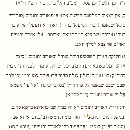
ד"ה וכן תעשו) וכן פסק הרמב"ם (הל' בית הבחירה פ"ו הי"א).
ב) אין יוצאים למלחמת הרשות אלא ע"פ אורים ותומים (סנהדרין
טז,א) שנאמר (דברי הימים א' כז,לד): ואחרי אחיתופל יהוידע בן
בניהו ואביתר ושר צבא למלך יואב, ואביתר - אלו אורים ותומים
ואח"כ שר צבא למלך יואב.
ג) חלוקת הארץ לשבטים היתה בגורל ובאורים ותומים. "כיצד
אלעזר מלובש באורים ותומים וכל ישראל עומדין לפניו והי' מכוין
ברוה"ק וכו' ואומר זבולון עולה תחום עכו עולה עמו וכו'" וכן לכל
שבט ושבט שנאמר על פי הגורל (במדבר כו,נו), "על פי" משמעו
על פי אורים ותומים (ב"ב קכב,א).
והנה ידוע דאורים ותומים לא היו בבית שני כדאיתא ביומא כא,ב,
[1]
ובמשנה סוטה מח,א,
ויחזור בימות המשיח ב"ב, וכדאיתא שם
(סוטה בע"ב) דמ"ש: "עד עמוד כהן לאורים ותומים" (עזרא ב,סג)