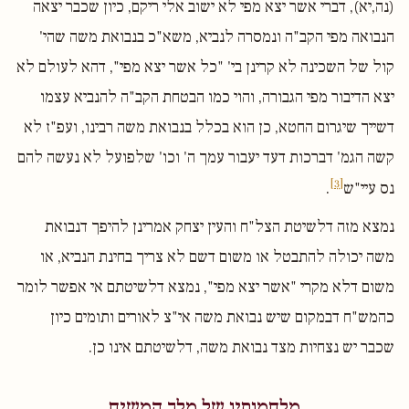
(נה,יא), דברי אשר יצא מפי לא ישוב אלי ריקם, כיון שכבר יצאה
הנבואה מפי הקב"ה ונמסרה לנביא, משא"כ בנבואת משה שהי'
קול של השכינה לא קרינן בי' "כל אשר יצא מפי", דהא לעולם לא
יצא הדיבור מפי הגבורה, והוי כמו הבטחת הקב"ה להנביא עצמו
דשייך שיגרום החטא, כן הוא בכלל בנבואת משה רבינו, ועפ"ז לא
קשה הגמ' דברכות דעד יעבור עמך ה' וכו' שלפועל לא נעשה להם
[3]
נס עיי"ש
.
נמצא מזה דלשיטת הצל"ח והעין יצחק אמרינן להיפך דנבואת
משה יכולה להתבטל או משום דשם לא צריך בחינת הנביא, או
משום דלא מקרי "אשר יצא מפי", נמצא דלשיטתם אי אפשר לומר
כהמש"ח דבמקום שיש נבואת משה אי"צ לאורים ותומים כיון
שכבר יש נצחיות מצד נבואת משה, דלשיטתם אינו כן.
מלחמותיו של מלך המשיח