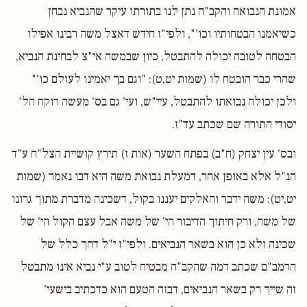
אמונת הנבואה והקב"ה נתן לנו בתורתו עיקר שהנביא נבחן
כשיאמנו הבטחותיו וכו'", ולפי"ז חידש דאצל משה רבינו אפילו
הבטחה לטובה יכולה להתבטל, כיון שבמשה אי"צ לבחינת הנביא,
שהרי כבר הובטח לו (שמות יט,ט): "וגם בך יאמינו לעולם כו'"
ולכן יכולה נבואתו להתבטל, עיי"ש, ועי' גם בס' מעשה רוקח הל'
יסודי התורה שם שכתב עד"ז.
ובס' עין יצחק (ח"ב) בפתח השער (אות ז) תירץ קושיית הצל"ח ע"ד
הנ"ל אלא באופן אחר, דמעלת נבואת משה היא דבו נאמר (שמות
יט,יט): משה ידבר והאלקים יעננו בקול, דשכינה מדברת מתוך גרונו
של משה, ורק חיתוך הדיבור הי' של משה אבל עצם הקול הי' של
שכינה ולא כן הוא בשאר הנביאים. ולפי"ז י"ל דהך כלל של
הרמב"ם שכתב דמה שהקב"ה מבטיח לטוב ע"י נביא אינו מתבטל
זה שייך רק בשאר הנביאים, דבזה הטעם הוא כדכתיב בישעי'