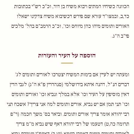
הכוונה כשיחיו המתים ויבוא משיח בן דוד, וכ"כ רש"י בכתובות
כד,ב, ובמצו"ד עזרא שם פירש דכשיבוא משיח צדקינו ישאלו
האורים ותומים מיהו כהן מיוחס וכו', וכ"כ הרמב"ם בהל' מלכים
פי"ב ה"ג.
הוספה על העיר והעזרות
ומעתה יש לעיין אם בימות המשיח יצטרכו לאורים ותומים לג'
דברים הנ"ל, דהנה איתא בירושלמי (סנהדרין פ"א ה"ג) לגבי הדין
דאין מוסיפין על העיר וכו' אלא במלך ונביא וכו' ואורים ותומים
וכו' תני תמן אם יש נביא, אורים ותומים למה אני צריך? אשכח תני
רבי יהודא אומר צריך אורים ותומים. וביאר בס' משך חכמה (ר"פ
תרומה כה,ט) דטעמו של רבי יהודא דאף שיש נביא מ"מ צריך
לאורים ותומים משום דאמרו ביומא (עג,ב) דאעפ"י שגזירת נביא