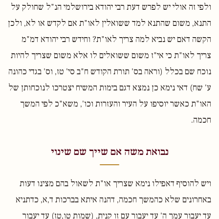
ולפי זה אולי יש לפרש דעת רבי יהודא בירושלמי הנ"ל שחולק על
התנא, משום שהתנא למד ששואלין לאו"ת אם לקדש או לא, ולכן
הקשה דאם יש נביא למה צריך לאו"ת? וחידש רבי יהודא דמ"מ
צריך לאו"ת כי אי"ז משום ששואלים לו אלא משום שצריך להיות
נוכח שם בכלל (וראה בס' תורת הקודש ח"ב סי' טז, וס' בגדי כהונה
ע' שח) דאי נימא כן נמצא דגם בימות המשיח יצטרכו לנוכחותן של
האו"ת כאשר יוסיפו על העיר והעזרות וכו', משא"כ לפי המשך
חכמה.
נבואת משה אם שייך שם שינוי
ויש להוסיף דאפילו נימא שצריך או"ת לשאול בהם מצינו דעות
באחרונים שלא כהמשך חכמה, דהנה איתא בברכות ד,א, כדתניא
עד יעבור עמך ה' עד יעבור עם זו קנית, (שמות טו,טז) עד יעבור