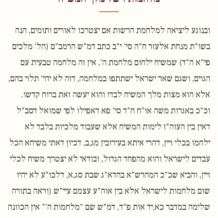
ובנוגע ליציאה למלחמת הרשות אם יצטרכו לאורים ותומים, הנה
בשו"ת מנחת אלעזר ח"ה סי' י"ב כתב דמ"ש הרמב"ם (הל' מלכים
פי"א ה"ד) שמשיח ילחום מלחמת ה', אין זה מלחמה טבעית עם
הגוים, ושגם שאר ישראל ישתתפו במלחמה, דזה לא יהי' תלוי בהם,
אלא הוא מצות מלך המשיח לבדו והוא יעשה זאת ברוח קדשו.
וכ"כ באגרות משה או"ח ח"ד סי' פא דאפילו לפי שמואל דסב"ל
דאין בין העוה"ז לימות המשיח אלא שעבוד מלכיות בלבד לא
ילחמו בכלי זיין, דהרי איתא בעירובין מג,ב, דכיון דאתי משיחא הכל
עבדים לישראל והוא מהפחד הגדול, ובודאי לא יצטרך משיח לכלי
זיין, והביא שכ"כ המהרש"א בחדא"ג שבת סג,א, דלכו"ע לא יהיו
שום מלחמות לישראל אלא בין אוה"ע עצמם עיי"ש (וראה בתורה
שלימה במדבר כא,יד אות פ"ד, דמ"ש שם "מלחמות ה'" אין הכוונה