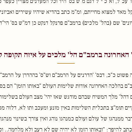
 עכ"ל, וא"כ י"ל דגם מ"ש בס' היד וכל המעדנים מצויין כעפר כ
ל מאד למצוא מחייתם, ומ"מ כתב בהדיא שיהיו עשירים ואביונים
יונים' שם (בהל' מלכים) ברמב"ם פרנקל דנקט כן דמ"ש בס' הי"ד
 האחרונה ברמב"ם הל' מלכים על איזה תקופה ק
 פשוט כ"כ, דבס' 'הדרנים על הרמב"ם וש"ס' בההדרן על הרמב"ם
ם בהלכה האחרונה אודות שלימות העולם "באותו הזמן" הם בס
 דהל' מלך המשיח שבהם מודגש שאז יהי' מצב העולם בשלימות
ים תומ"צ בתכלית השלימות באין מונע ומעכב ותו לא, דלזה מ
ר ממנהגו של עולם ועולם כמנהגו נוהג ואין צורך בשינוי מנהגו
תב להיפך: "ובאותו הזמן לא יהיה שם לא רעב ולא מלחמה.. ו