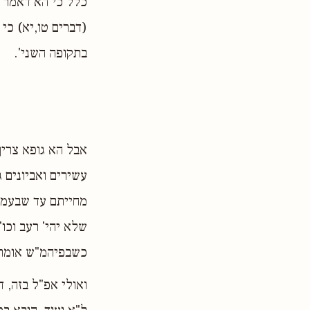
כלל כי הא דאמר ש
(דברים טו,יא) כי
בתקופה השני'.
אבל הא גופא צריך
עשירים ואביונים 
מחייתם עד שבעמל
שלא יהי' רעב וכו'
כשבפיהמ"ש אומר 
ואולי אפ"ל בזה, ד