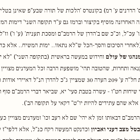
 הדרנים ע' רמ) בקונטרס 'הלכות של תורה שבע"פ שאינן בטלין ל
ה האחרונה מוסיף בקיצור וברמז גם ע"ד תקופה השני' דימות המש
' עכ"ל, וכ"כ שם ב'הדרן של הרמב"ם ומסכת תענית' (ע' ו') וז"ל
אחרי הסיכום והסך-הכל ש"לא נתאוו.. ימות המשיח.. אלא כדי
נהגו של עולם
וחידוש במעשה בראשית (בתקופה השני') "לא יה
אה ותחרות, שהטובה תהי' מושפעת הרבה וכל המעדנים מצויין כ
וראה לקוטי שיחות חל"ה ע' 209 הערה 30 שמציין ג"כ להדרן הנ"ל דאיי
שיחות חט"ו - עשרה בטבת סעי' יא, שביאר דברי הרמב"ם סוף ה
אלא שהם עתידים להיות יו"ט" דקאי על תקופה הב').
רמב"ם דבאותו זמן לא יהי' שם לא רעב וכו' ומעדנים מצויין כע
בטל מצב דעני ואביון
וכדנקט המעשה רקח כנ"ל, אלא דלפי"ז ל