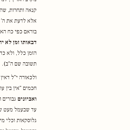
קנאה ותחרות, שהט
אלא לדעת את ה' ב
בוראם כפי כח האד
דבאותו זמן לא יה
הזמן כלל, ולא כד
תשובה שם ה"ב).
ולכאורה י"ל דאין
חכמים "אין בין ע
ואביונים
גבורים ו
עד שבעמל מעט שיע
גלוסקאות וכלי מי