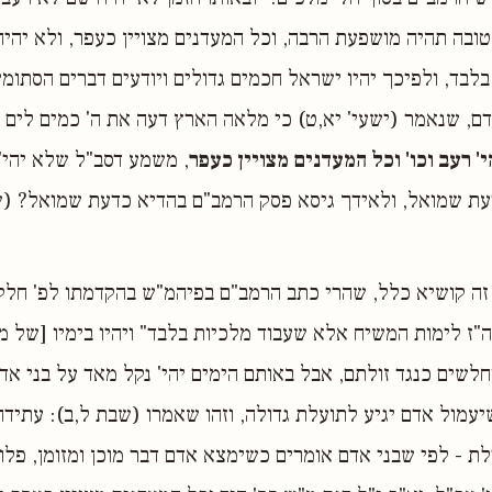
ובה תהיה מושפעת הרבה, וכל המעדנים מצויין כעפר, ולא יהי
לבד, ולפיכך יהיו ישראל חכמים גדולים ויודעים דברים הסתומי
ם, שנאמר (ישעי' יא,ט) כי מלאה הארץ דעה את ה' כמים לים 
י' רעב וכו' וכל המעדנים מצויין כעפר
, משמע דסב"ל שלא יהי' 
עת שמואל, ולאידך גיסא פסק הרמב"ם בהדיא כדעת שמואל? (שם
 זה קושיא כלל, שהרי כתב הרמב"ם בפיהמ"ש בהקדמתו לפ' חלק ו
וה"ז לימות המשיח אלא שעבוד מלכיות בלבד" ויהיו בימיו [של 
חלשים כנגד זולתם, אבל באותם הימים יהי' נקל מאד על בני א
מול אדם יגיע לתועלת גדולה, וזהו שאמרו (שבת ל,ב): עתידה
לת - לפי שבני אדם אומרים כשימצא אדם דבר מוכן ומזומן, פלו