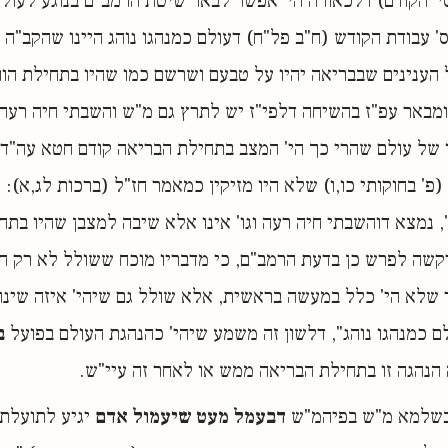
סי' הקודם) דלכאורה הי' אפשר לבאר שיטת הרמב"ם בנוגע לעולם
' עבודת הקודש (ח"ב פל"ח) דעולם כמנהגו נוהג היינו שהקב"ה 
 הענינים שבבריאה יהיו על טבעם ושרשם כמו שהיו בתחילת הוו
ומבאר עפ"ז בהשיחה דלפי"ז יש לתרץ גם מ"ש והשבתי חיה רעה וג
 של עולם שהרי כך הי' המצב בתחילת הבריאה קודם חטא עה"ד, 
(פ' בחוקותי כו,ו) שלא היו מזיקין כמאמר חז"ל (ברכות לג,א):
נמצא דוהשבתי חיה רעה וגו' אינו אלא שיבה למצבן שהיו בתח
קשה לפרש כן בדעת הרמב"ם, כי מדבריו מוכח ששולל לא רק ח
 שלא הי' כלל במעשה בראשית, אלא שולל גם שיהי' איזה שינוי
ם כמנהגו נוהג", דלשון זה משמע שיהי' כהנהגת העולם בפועל
ב
הנהגה זו בתחילת הבריאה ממש או לאחר זה עיי"ש.
דבשלמא מ"ש בפיהמ"ש
דבעמל מעט שיעמול אדם
יגיע לתועלת ג