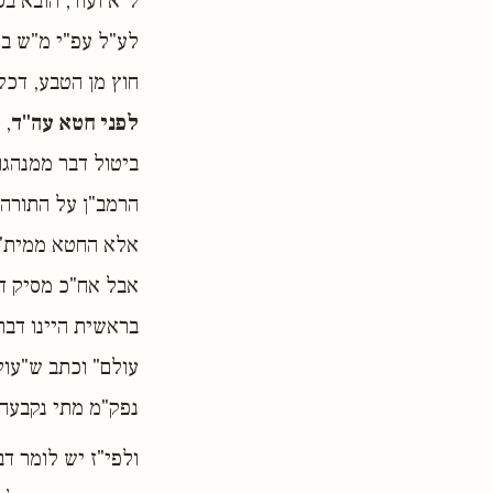
ל"א ועוד, הובא ב
לע"ל עפ"י מ"ש בס
חוץ מן הטבע, דכל
לפני חטא עה"ד
, 
ביטול דבר ממנהגו
הרמב"ן על התורה 
אלא החטא ממית", 
אבל אח"כ מסיק ד
בראשית היינו דבר
עולם" וכתב ש"עול
נפק"מ מתי נקבעה 
ולפי"ז יש לומר 