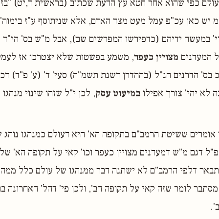
 עולם כפי שהוא אחר חטא עץ הדעת שכתוב (בראשית ד,יט) "בז
מ"מ יש כאן עכ"פ עמל מעט מצד האדם, אלא שניתוסף ע"ז בימוה"
' במעשה ידיהם (כדפירשו המפרשים שם), אבל מ"ש בס' הי"ד 
 המעדנים
מצויין כעפר
, משמע בפשטות שלא יצטרכו אז לעמל
 בס' הדרנים הנ"ל (בההדרן דשנת תשמ"ה) סעי' ד' (ע' פ"ד) דכי
 לא יהי' צורך אפילו
במיעוט עסק
, לכן י"ל שזהו שינוי מנהגו
אומרים ששיטת הרמב"ם בתקופה הא' היא דעולם כמנהגו נוהג שי
פ"ל דגם מ"ש דמעדנים מצויין כעפר וכו' קאי על תקופה הא' ש
תבאר דלפי הרמב"ם לא ישתנה דבר ממנהגו של עולם כלל ממה ש
סתבר לומר שזה קאי על תקופה הב', ולכן פי' דהל' האחרונה ב
'.