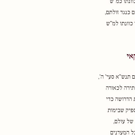
וונתו כמ"ש
 כנגד זולתם,
 כוונתו למ"ש
אי
 תנש"א סעי' ה',
תירה לכאורה
 הדרושה כדי
ספיק שבימות
 של עולם,
כל המעדנים