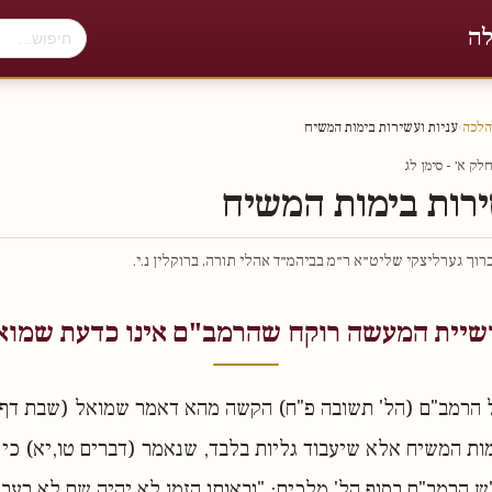
לה
הלכה
›
עניות ועשירות בימות המשיח
ק א׳ - סימן לג
ירות בימות המשיח
וך גערליצקי שליט״א ר״מ בביהמ״ד אהלי תורה, ברוקלין נ.י.
שיית המעשה רוקח שהרמב"ם אינו כדעת שמוא
 הרמב"ם (הל' תשובה פ"ח) הקשה מהא דאמר שמואל (שבת דף סג
מות המשיח אלא שיעבוד גליות בלבד, שנאמר (דברים טו,יא) כי 
 הרמב"ם בסוף הל' מלכים: "ובאותו הזמן לא יהיה שם לא רעב