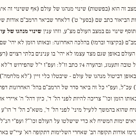
מצב זה הוא (בפשטות) שינוי מנהגו של עולם (אף ששינוי זה אינ
כות הביאור כתב שם (בסעי' ט') דלאחר שביאר הרמב"ם אודות ש
וסף שינוי גם במצב העולם מצ"ע, וזהו ענין
שינוי מנהגו של עו
מב"ם (בקיצור וברמז) בהלכה האחרונה: ובאותו הזמן לא יהי' שם
ולם באופן שגם מצד עצמו לא יהי' בו ענינים בלתי רצוים (רעב
אם ריבוי מופלג של טובה ותענוג, ובהערה 74 כתב וז"ל: ועפ"ז י"ל ש
אופן דביטול מנהגו של עולם - שיבטלו כלי זיין ("לא מלחמה")
 עכ"ל, ועפ"י כל זה ביאר סדר של הרמב"ם בהל' האחרונות דפר
ותו הזמן וכו'" צריכה להיות לפני הל' ד', כיון דהל' ה' איירי א
ח שהוא בהמשך ללעיל מיני' לפני הל' ד', משא"כ הל' ד' הו"ע 
אים ימות המשיח לא כדי שישלטו על העולם וכו'"? ועפ"י הנ"ל נ
וברמז אודות תקופה הב' שאחרי השלימות דתקופה הא' עיי"ש באר