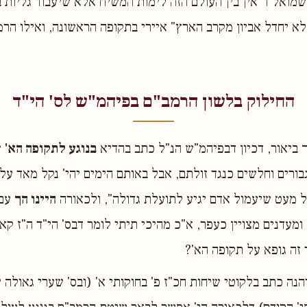
מואל ד"אין בין העולם הזה לימות המשיח אלא שיעבוד גליות 
 לא יחדל אביון מקרב הארץ" איירי בתקופה הראשונה, ואילו הרמ
החילוק בלשון הרמב"ם בפיהמ"ש לס' הי"ד
 ביאור, דכיון דבפיהמ"ש הנ"ל כתב בהדיא
בנוגע לתקופה הא'
ש
גבורים וחלשים כנגד זולתם, אבל באותם הימים יהי' נקל מאד על
 מעט שיעמול אדם יגיע לתועלת גדולה", ולכאורה
היינו הך
עם 
 ומעדנים מצויין כעפר, א"כ מהיכי תיתי לומר דבס' הי"ד ה"ז קא
זה גופא על תקופה הא'?
הנה כתב בלקוטי שיחות חכ"ז פ' בחוקותי א' (ובס' שערי גאולה 