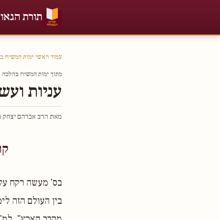
תורת הגאו
עמוד ראשי
›
ימות המשיח ב
מתוך ימות המשיח בהלכה חל
עניות ועש
מאת הרב אברהם יצחק בר
קו
בס' מעשה רקח על
בין העולם הזה לי
מקרב הארץ", למ"ש