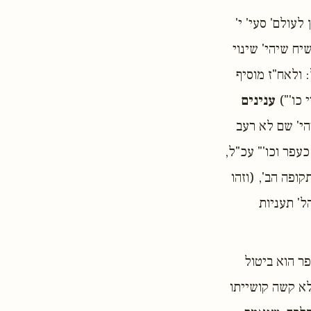
עולם' סעי' י'
יח שיהי' שינוי
: ולאח"ז מוסיף
 כו'")
ענינים
י' שם לא רעב
עפר וכו'" עכ"ל,
רי אודות תקופה הב', (וזהו
ל' תעניות
פר הוא ביטול
א קשה קושייתו