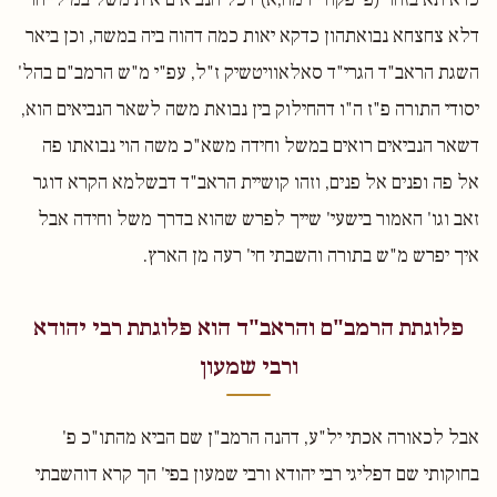
דלא צחצחא נבואתהון כדקא יאות כמה דהוה ביה במשה, וכן ביאר
השגת הראב"ד הגרי"ד סאלאוויטשיק ז"ל, עפ"י מ"ש הרמב"ם בהל'
יסודי התורה פ"ז ה"ו דהחילוק בין נבואת משה לשאר הנביאים הוא,
דשאר הנביאים רואים במשל וחידה משא"כ משה הוי נבואתו פה
אל פה ופנים אל פנים, וזהו קושיית הראב"ד דבשלמא הקרא דוגר
זאב וגו' האמור בישעי' שייך לפרש שהוא בדרך משל וחידה אבל
איך יפרש מ"ש בתורה והשבתי חי' רעה מן הארץ.
פלוגתת הרמב"ם והראב"ד הוא פלוגתת רבי יהודא
ורבי שמעון
אבל לכאורה אכתי יל"ע, דהנה הרמב"ן שם הביא מהתו"כ פ'
בחוקותי שם דפליגי רבי יהודא ורבי שמעון בפי' הך קרא דוהשבתי