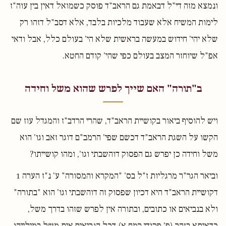
ונמצא מזה די"ל דבאמת גם הראב"ד פוסק כשמואל דאין בין עוה"ז
לימות המשיח אלא שעבוד מלכיות בלבד, אלא דסב"ל דזהו רק
שלא יהי' חידוש במעשה בראשית שלא הי' בעולם כלל, אבל ודאי
אפ"ל שיוחזר המצב בעולם כפי שהי' קודם החטא.
ב"תורה" האם שייך לפרש שהוא משל וחידה
ויש להוסיף ביאור בקושיית הראב"ד, שהרי הרדב"ז והמגדל עוז שם
הקשו על השגת הראב"ד דכשם שפי' הרמב"ם דוגר זאב וגו' הוא
משל וחידה כן יפרש גם הפסוק דוהשבתי וגו', ומהו קושייתו?
וביאר הגר"ר מרגליות ז"ל בס' "המקרא והמסורה" ע' נ"ז הערה 1
דקושיית הראב"ד היא דכיון שפסוק זה דוהשבתי וגו' הוא "בתורה"
ולא בנביאים או כתובים, ובתורה אין לפרש שזהו בדרך משל,
כדאיתא בזהר (פ' פקודי רמח,א) דכל הנביאים אית משל במילייהו