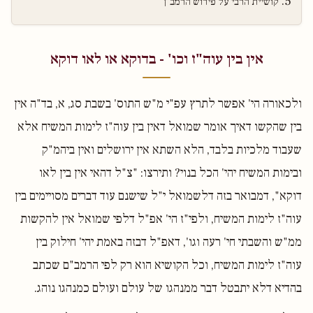
קושיית הרבי על פירוש הרמב"ן
אין בין עוה"ז וכו' - בדוקא או לאו דוקא
ולכאורה הי' אפשר לתרץ עפ"י מ"ש התוס' בשבת סג, א, בד"ה אין
בין שהקשו דאיך אומר שמואל דאין בין עוה"ז לימות המשיח אלא
שעבוד מלכיות בלבד, הלא השתא אין ירושלים ואין ביהמ"ק
ובימות המשיח יהי' הכל בנוי? ותירצו: "צ"ל דהאי אין בין לאו
דוקא", דמבואר בזה דלשמואל י"ל שישנם עוד דברים מסויימים בין
עוה"ז לימות המשיח, ולפי"ז הי' אפ"ל דלפי שמואל אין להקשות
ממ"ש והשבתי חי' רעה וגו', דאפ"ל דבזה באמת יהי' חילוק בין
עוה"ז לימות המשיח, וכל הקושיא הוא רק לפי הרמב"ם שכתב
בהדיא דלא יתבטל דבר ממנהגו של עולם ועולם כמנהגו נוהג.