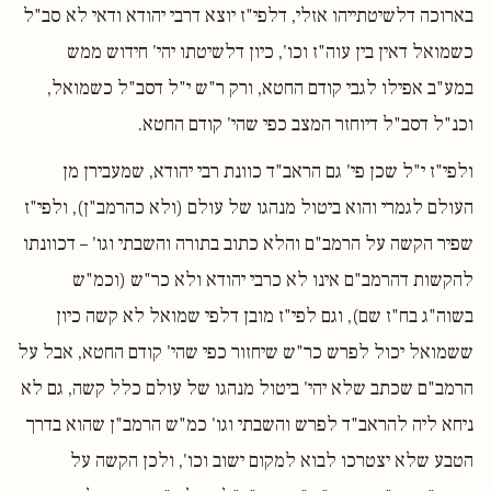
בארוכה דלשיטתייהו אזלי, דלפי"ז יוצא דרבי יהודא ודאי לא סב"ל
כשמואל דאין בין עוה"ז וכו', כיון דלשיטתו יהי' חידוש ממש
במע"ב אפילו לגבי קודם החטא, ורק ר"ש י"ל דסב"ל כשמואל,
וכנ"ל דסב"ל דיוחזר המצב כפי שהי' קודם החטא.
ולפי"ז י"ל שכן פי' גם הראב"ד כוונת רבי יהודא, שמעבירן מן
העולם לגמרי והוא ביטול מנהגו של עולם (ולא כהרמב"ן), ולפי"ז
שפיר הקשה על הרמב"ם והלא כתוב בתורה והשבתי וגו' – דכוונתו
להקשות דהרמב"ם אינו לא כרבי יהודא ולא כר"ש (וכמ"ש
בשוה"ג בח"ז שם), וגם לפי"ז מובן דלפי שמואל לא קשה כיון
ששמואל יכול לפרש כר"ש שיחזור כפי שהי' קודם החטא, אבל על
הרמב"ם שכתב שלא יהי' ביטול מנהגו של עולם כלל קשה, גם לא
ניחא ליה להראב"ד לפרש והשבתי וגו' כמ"ש הרמב"ן שהוא בדרך
הטבע שלא יצטרכו לבוא למקום ישוב וכו', ולכן הקשה על