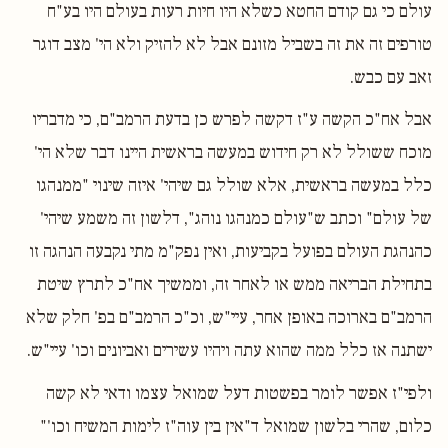
עולם כי גם קודם החטא כשלא היו חיות רעות בעולם היו בע"ח
טורפים זה את זה בשביל מזונם אבל לא להזיק ולא הי' מצב דוגר
זאב עם כבש.
אבל אח"כ הקשה ע"ז דקשה לפרש כן בדעת הרמב"ם, כי מדבריו
מוכח ששולל לא רק חידוש במעשה בראשית היינו דבר שלא הי'
כלל במעשה בראשית, אלא שולל גם שיהי' איזה שינוי "ממנהגו
של עולם" וכתב ש"עולם כמנהגו נוהג", דלשון זה משמע שיהי'
כהנהגת העולם בפועל בקביעות, ואין נפק"מ מתי נקבעה הנהגה זו
בתחילת הבריאה ממש או לאחר זה, וממשיך אח"כ לתרץ שיטת
הרמב"ם בארוכה באופן אחר, עיי"ש, וכ"כ הרמב"ם בפ' חלק שלא
ישתנה אז כלל ממה שהוא עתה ויהיו עשירים ואביונים וכו' עיי"ש.
ולפי"ז אפשר לומר בפשטות דעל שמואל עצמו ודאי לא קשה
כלום, שהרי בלשון שמואל ד"אין בין עוה"ז לימות המשיח וכו'"