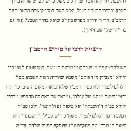
דוהשבתי וגו' לא הזכיר שזהו ג"כ משל כי יש לפרש שהוא בדרך
הטבע וכדברי הרמב"ן הנ"ל, וא"כ קשה דמהו קושיית הראב"ד על
הרמב"ם, הרי ר' יהודא מפרש בתו"כ שהוא בדרך הטבע? (ועי' גם
ברד"ק ישעי' שם (יא,ו)).
קושיית הרבי על פירוש הרמב"ן
ויש לתרץ עפ"י מ"ש בלקוטי שיחות ח"ז שם, דמפשטות לשון רבי
יהודא "מעבירן מן העולם" משמע שהחיות רעות יושבתו מכל
העולם לגמרי ולא כפי' הרמב"ן שלא יבואו למקום הישוב וכו', וזהו
ודאי "ביטול מנהגו של עולם", ומבאר שם בארוכה מהצפע"נ דרבי
יהודא סב"ל ד"השבתה" הוא ביטול גם ה"חומר", ולכן סב"ל
דמעבירן מן העולם לגמרי, משא"כ ר"ש סב"ל ד"השבתה" הוא
ביטול ה"צורה" וזה מתקיים עי"ז שיופקע המזיק שלהם, עיי"ש