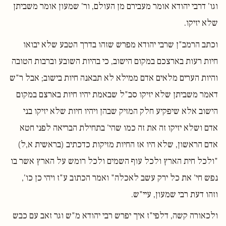
וגו' דרבי יהודא אומר מעבירם מן העולם, ור' שמעון אומר משביתן
שלא יזיקו.
וכתב הרמב"ן שרבי יהודא מפרש שזהו בדרך הטבע שלא יבואו
חיות רעות בארצכם במקום הישוב, כי בהיות השובע וברבות הטובה
והיות הערים מלאים אדם ממילא לא תבאנה חיות בישוב; אבל ר"ש
דאמר משביתן שלא יזיקו סב"ל שבאמת יהיו חיות בארצם במקום
הישוב אלא שיפקיע חלק המזיק שבהן ויהיו חיות שלא יזיקו בני
אדם ושלא יזיקו זה את זה כמו שהי' בתחילת הבריאה לפני חטא
אדם הראשון, שלא היו אז החיות מזיקות כדכתיב (בראשית א,ל)
"ולכל חית הארץ ולכל עוף השמים ולכל רומש על הארץ אשר בו
נפש חי' את כל ירק עשב לאכלה" ואמר הכתוב ע"ז ויהי כן כו',
וזהו דעת רבי שמעון, עיי"ש.
ולכאורה קשה, דלפי"ז איך יפרש רבי יהודא מ"ש וגר זאב עם כבש