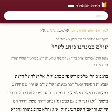
תורת הגאולה
עמוד ראשי
›
ימות המשיח בהלכה
›
עולם כמנהגו נוהג לע"ל
מתוך ימות המשיח בהלכה חלק א׳ - סימן לב
עולם כמנהגו נוהג לע"ל
מאת הרב אברהם יצחק ברוך גערליצקי שליט״א ר״מ בביהמ״ד אהלי תורה,
ברוקלין נ.י.
ברמב"ם הל' מלכים ריש פי"ב כתב וז"ל: אל יעלה על הדעת
שבימות המשיח יבטל דבר ממנהגו של עולם או יהי' שם חידוש
במעשה בראשית אלא עולם כמנהגו נוהג, ומביא שם קראי דכתיב
בישעי' (יא,ו) וגר זאב עם כבש וגו' וכתב דדרך משל וחידה הם
עיי"ש. והראב"ד שם השיג וז"ל: א"א והלא כתיב בתורה (ויקרא