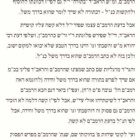
הרמב"ם, ומ"ש הראב"ד "בתורה" י"ל גם לפי"ז דכוונתו להוסיף
ולהקשות כנ"ל – דבתורה לא שייך לומר שהוא בדרך משל.
אבל בדעת הרמב"ם עצמו שפיר י"ל דלא קשה עליו קושיית
הראב"ד, די"ל שפירש פלוגתת ר"י ור"ש כהרמב"ן, ושלפי דעת רבי
יהודא מ"ש והשבתי וגו' היינו בדרך הטבע שלא יבואו למקום ישוב,
ולכן בזה לא כתב הרמב"ם שהוא בדרך משל כנ"ל.
והגר"ר מרגליות שם כתב שמצינו שהרמב"ם והראב"ד פליגי בכ"מ
אם שייך לפרש בתורה שהוא בדרך משל וחידה (לדוגמא ראה
רמב"ם הל' גניבה פ"ט ה"ח), ועפי"ז ביאר דגם הכא הרמב"ם
והראב"ד לשיטתייהו אזלי עיי"ש, אבל לפי"ז קשה דלמה לא הזכיר
הרמב"ם גם פסוק זה דוהשבתי וגו' שהוא בדרך משל וחידה, אבל
לפי הנ"ל בדעת הרמב"ם לא קשה.
ועי' לקוטי שיחות פ' בחוקותי שם, שנת' שהרמב"ם מפרש הפסוק