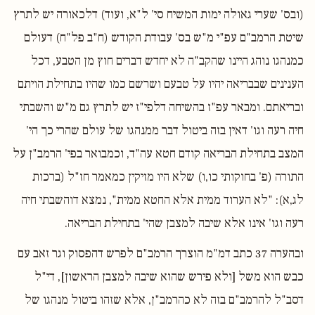
(ובס' שערי גאולה ימות המשיח סי' ל"א, ועוד) דלכאורה יש לתרץ
שיטת הרמב"ם עפ"י מ"ש בס' עבודת הקודש (ח"ב פל"ח) דעולם
כמנהגו נוהג היינו שהקב"ה לא יחדש דברים חוץ מן הטבע, דכל
הענינים שבבריאה יהיו על טבעם ושרשם כמו שהיו בתחילת הויתם
ובריאתם. ומבאר עפ"ז בהשיחה דלפי"ז יש לתרץ גם מ"ש והשבתי
חיה רעה וגו' דאין בזה ביטול דבר ממנהגו של עולם שהרי כך הי'
המצב בתחילת הבריאה קודם חטא עה"ד, וכמבואר בפי' הרמב"ן על
התורה (פ' בחוקותי כו,ו) שלא היו מזיקין כמאמר חז"ל (ברכות
לג,א): "לא הערוד ממית אלא החטא ממית", נמצא דוהשבתי חיה
רעה וגו' אינו אלא שיבה למצבן שהי' בתחילת הבריאה.
ובהערה 37 כתב דמ"מ הוצרך הרמב"ם לפרש דהפסוק וגר זאב עם
כבש הוא משל [ולא פירש שהוא שיבה למצבן הראשון], די"ל
דסב"ל להרמב"ם בזה לא כהרמב"ן, אלא שזהו ביטול מנהגו של