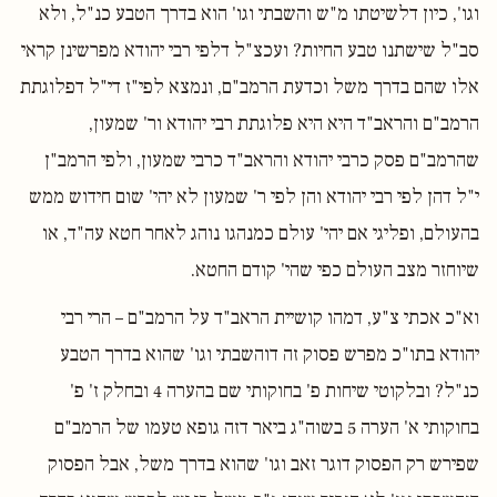
וגו', כיון דלשיטתו מ"ש והשבתי וגו' הוא בדרך הטבע כנ"ל, ולא
סב"ל שישתנו טבע החיות? ועכצ"ל דלפי רבי יהודא מפרשינן קראי
אלו שהם בדרך משל וכדעת הרמב"ם, ונמצא לפי"ז די"ל דפלוגתת
הרמב"ם והראב"ד היא היא פלוגתת רבי יהודא ור' שמעון,
שהרמב"ם פסק כרבי יהודא והראב"ד כרבי שמעון, ולפי הרמב"ן
י"ל דהן לפי רבי יהודא והן לפי ר' שמעון לא יהי' שום חידוש ממש
בהעולם, ופליגי אם יהי' עולם כמנהגו נוהג לאחר חטא עה"ד, או
שיוחזר מצב העולם כפי שהי' קודם החטא.
וא"כ אכתי צ"ע, דמהו קושיית הראב"ד על הרמב"ם – הרי רבי
יהודא בתו"כ מפרש פסוק זה דוהשבתי וגו' שהוא בדרך הטבע
כנ"ל? ובלקוטי שיחות פ' בחוקותי שם בהערה 4 ובחלק ז' פ'
בחוקותי א' הערה 5 בשוה"ג ביאר דזה גופא טעמו של הרמב"ם
שפירש רק הפסוק דוגר זאב וגו' שהוא בדרך משל, אבל הפסוק