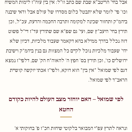
אבל בחי' הריטב"א שבת שם כתב וז"ל: אין בין עוה"ז לימות המשיח
וכו' פי' לומר שלא יתבטל כלום מסדרו של עולם אבל ודאי שיבנה
ביהמ"ק ותחזור שכינה למקומה ותרבה החכמה והדעת, עכ"ל, וכן
תירץ בחי' היעב"ץ שם, ועי' גם שפ"א שם שתירץ עד"ז די"ל פשוט
דזה נכלל בדרך ממילא בהא דקאמר שעבוד מלכיות, דכיון שלא
יהי' שעבוד מלכיות נוכל לקיים כל המצוות גם בנין ביהמ"ק וישיבת
ירושלים כו', וכן תירץ בס' חפץ ה' להאוה"ח הק' שם, דלפי"ז נמצא
דגם לפי שמואל "אין בין" הוא דוקא, ולפי"ז אכתי יוקשה קושיית
הראב"ד לפי שמואל.
לפי שמואל – האם יוחזר מצב העולם להיות כקודם
החטא
ונראה לתרץ עפ"י המבואר בלקוטי שיחות חכ"ז פ' בחוקותי א'