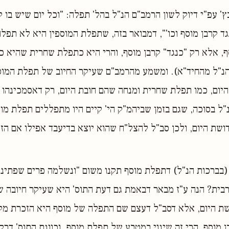
' עפ"י דיוק לשון הרמב"ם הנ"ל בהל' תפלה: "וכל יום שיש בו ק
 קרבן מוסף וכו'", דמבואר בזה, שתפלת המוספין היא לא תפל
ף, אלא רק "כנגד" קרבן מוסף, והרי היא כתפלת שחרית שהיא כ
 הנ"ל מהחיד"א). ומשמע מהרמב"ם שעיקר החיוב של תפלת המוס
ום, כמו תפלת שחרית ומנחה שהם חובת היום, רק דאסמכינהו א
נ"ל בסוכה, שגם בזמן שביהמ"ק הי' קיים היו מתפללים תפלת מו
שת היום, ולכן סב"ל להצל"ח שהוא יוצא בדיעבד אפילו אם הז
(בברכות הנ"ל) דתפלת מוסף תקנו משום "ונשלמה פרים שפתינו"
בית? הנה ע"ז מבאר דבאמת גם דעת התוס' היא שעיקר חיובה 
שת היום, אלא דסב"ל דעצם שם התפלה של מוסף היא הזכרת מק
ן מוסף, הרי זה שינוי במטבע של תפלת מוסף. וכוונת התוס' דר