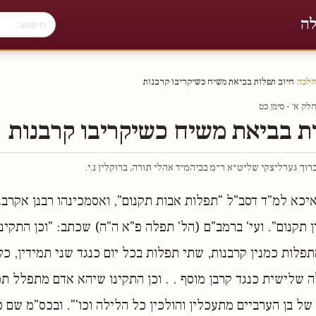
לה
הלכה
›
חיוב תפלות בביאת משיח כשיקריבו קרבנות
ק א׳ - סימן כט
ת בביאת משיח כשיקריבו קרבנות
וך גערליצקי שליט״א ר״מ בביהמ״ד אהלי תורה, ברוקלין נ.י.
 איכא למ"ד דסב"ל "תפלות אבות תקנום", ואסמכינהו רבנן אקרבנ
 תקנום". ועי' ברמב"ם (הל' תפלה פ"א ה"ה) שכתב: "וכן התקינו
תפלות כמנין קרבנות, שתי תפלות בכל יום כנגד שני תמידין, כל
ה שלישית כנגד קרבן מוסף . . וכן התקינו שיהא אדם מתפלל ת
של בן הערביים מתעכלין והולכין כל הלילה וכו'". ובכס"מ שם