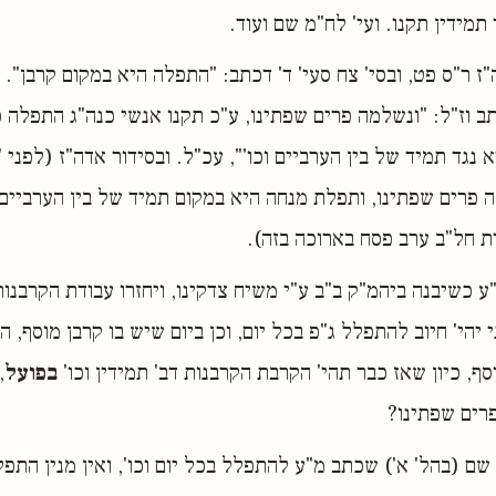
מידין תקנו. ועי' לח"מ שם ועוד.
"ז ר"ס פט, ובסי' צח סעי' ד' דכתב: "התפלה היא במקום קרבן". 
ב וז"ל: "ונשלמה פרים שפתינו, ע"כ תקנו אנשי כנה"ג התפלה כ
נגד תמיד של בין הערביים וכו'", עכ"ל. ובסידור אדה"ז (לפני 
ה פרים שפתינו, ותפלת מנחה היא במקום תמיד של בין הערביים ו
ת חל"ב ערב פסח בארוכה בזה).
"ע כשיבנה ביהמ"ק ב"ב ע"י משיח צדקינו, ויחזרו עבודת הקרבנו
הי' חיוב להתפלל ג"פ בכל יום, וכן ביום שיש בו קרבן מוסף, הא
, כיון שאז כבר תהי' הקרבת הקרבנות דב' תמידין וכו'
בפועל
,
רים שפתינו?
שם (בהל' א') שכתב מ"ע להתפלל בכל יום וכו', ואין מנין התפל