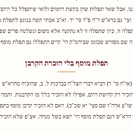
נו, אבל שאר תפלות שהן בקשת רחמים ולואי שיתפלל כל היום",
ועי' גם ברא"ש ר"ה פ"ד סי' יד. וא"כ אכתי קשה בנוגע לתפלת 
לה זו, כיון שתפלה זו לא נתקנה אלא משום ונשלמה פרים שפת
ה שם מפורש שבזמן שביהמ"ק הי' קיים התפללו גם תפלת מוסף 
תפלת מוסף בלי הזכרת הקרבן
 (או"ח סי' ד) הביא דברי הצל"ח בברכות ל, ב, שהוכיח מהרא"ש 
זכיר רק קדושת היום, אפילו לא הזכיר כלל מן הקרבנות. ותמה
 שו"ע אדה"ז שם סעי' יא שכ"כ), דאם לא הזכיר קרבן מוסף בתפ
הרא"ש דגם תפלת מוסף הי' יוצא בשל מנחה, אע"פ שלא הזכיר