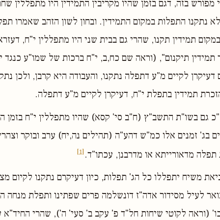
י מפורש בזה, דגם בזמן שהיו מקריבין התמידין היו מתפללין שח
שלא נתקנו התפלות במקום התמידין. ובחון לשון הזהב שאמרו תפל
מקום תמידין תקנו, שהרי גם בבית שני היו מתפללין י"ח, דעזרא 
תמידין תיקנום", (וראה שם כח,ב, י"ח ברכות של שמו"ע כנגד י"
עיקרן לקיים מ"ע דתפלה נתקנו, והעבודה היא קרבן, ולכן נתקנ
זכרת תמידין בתפלת י"ח, דעיקרן לקיים מ"ע דתפלה.
כ גם בשו"ת התשב"ץ (ח"ב סי' קסא) שהיו מתפללין י"ח בזמן הב
 בג' זמנים אלו כמ"ש דהע"ה (תהילים נה,יח) ערב ובוקר וצהרים
[1]
ת תפלה מדאורייתא או מדרבנן, עכתו"ד.
יאת משיח יתפללו כל הג' תפלות, כיון דעיקרם נתקנו לקיום מצ
ואר לעיל מסידור אדה"ז דונשלמה פרים שפתינו ותפלת מנחה ה
ו' (וראה לקוטי שיחות חל"ד פ' עקב ב' סעי' ה'), שהרי החיד"א 