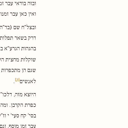
ובזה בודאי עבר זמ
ואין כאן עבר זמנו
ובצל"ח שם (בד"ה 
דרק בשאר תפלות ה
בהגהות הגרע"א בשו
שוקלות מחצית השק
שגם הן מתכפרות בק
[3]
לאנשים
.
היוצא מזה, דלכו"
כפרת הקרבן. ומהא
בסי' קח סעי' י וז
עבר זמן מוסף, וג