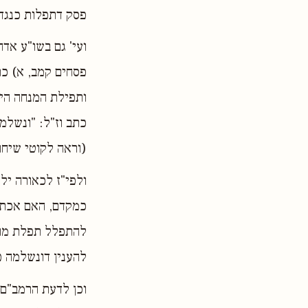
פסק דתפלות כנגד ת
ועי' גם בשו"ע אדה
פסחים קמב, א) כת
ותפילת המנחה היא 
כתב וז"ל: "ונשלמ
(וראה לקוטי שיחו
ולפי"ז לכאורה יל
כמקדם, האם אכתי י
להתפלל תפלת מוסף
להענין דונשלמה פ
וכן לדעת הרמב"ם 