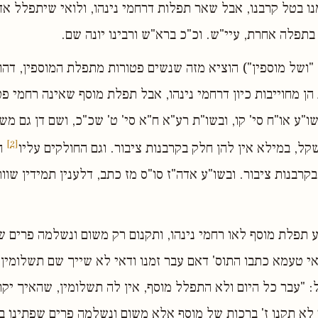
נו בטל קרבנו, אבל שאר תפלות דרחמי נינהו, ולואי שיתפלל אדם
 בתפלה אחרת, עיי"ש. וכ"כ ברא"ש ורבינו יונה שם.
"ושל מוספין") הוציא מזה שנשים פטורות מתפלת המוספין, דהו
ן מחוייבות כיון דרחמי נינהו, אבל תפלת מוסף שאינה רחמי פטו
"ע או"ח סי' קו, ובשו"ת רע"א ח"א סי' ט' שכ"כ, ושם דן גם מש
[2]
ל, במילא אין להן חלק בקרבנות ציבור. וגם החולקים עליו
ה"
רבנות ציבור. ובשו"ע אדה"ז סו"ס מז כתב, דלענין תמידין שוו
ע תפלת מוסף לאו רחמי נינהו, ותקנום רק משום ונשלמה פרים ש
י טעמא כתבו התוס' דאם עבר זמנו ודאי לא שייך שם תשלומין. 
"ל: "עבר כל היום ולא התפלל מוסף, אין לה תשלומין, שהאיך יק
ם לא תקנו ז' ברכות של מוסף אלא משום ונשלמה פרים שפתינו בל