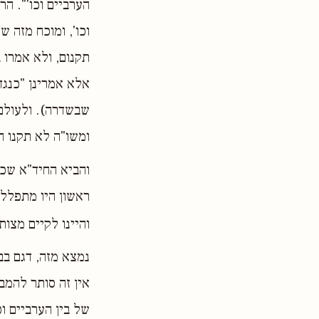
הערביים וכו'". הר
וכו', ומוכח מזה 
תקנום, ולא אמרו ב
אלא אמרינן "כנגד 
שבשדרה). ולעולם ד
ומשו"ה לא תקנו ה
והביא החיד"א שכ"
ראשון היו מתפללים
והיינו לקיים מצו
נמצא מזה, דגם בב
אין זה סותר להמב
של בין הערביים וכ