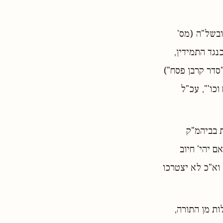
ובשל"ה (מס'
נגד התמידין,
"סדר קרבן פסח")
כו'", עכ"ל
ת בביהמ"ק
ם יהי' חיוב
 וא"כ לא יצטרכו
ות מן התורה,