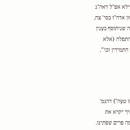
ילא אפ"ל דאה"נ
 אדה"ז בסי' צח,
 שניתוסף בענין
 התפלה (אלא
תמידין וכו'",
 טעה") דהגמ'
יך יקרא את
ה פרים שפתינו,