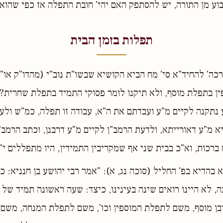
בוע מן התורה, יש להסתפק האם יהי' חובת התפלה אז כפי שהוא
תפלות בזמן הבית
רכה' להחיד"א סי' מח הביא הקושיא שבשו"ת נוב"י (מהדו"ק או"ח
ין בתפלת מוסף, ולא תיקנו לומר פסוקי התמיד בתפלת שחרית? 
תקנה לקיים מ"ע ועבדתם את ה"א, עבודה זו תפלה, כמ"ש ולעב
 מ"ע דאורייתא, ולדעת הרמב"ן לקיים מ"ע דרבנן, וכתב הרמב
ח ברכות, וא"כ בבית שני אף שמקריבין התמידין, היו מתפללים י"
 בהדיא בפ' החליל (סוכה נג, א): "אמר רבי יהושע בן חנניא: כ
 לא היינו רואים שינה בעינינו, כיצד: שעה ראשונה תמיד של
ן מוסף, משם לתפלת המוספין וכו', משם לתפלת המנחה, משם 