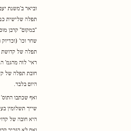
וביאר ב'משנת יעבץ
תפלה שלישית כנגד
"במקום" קרבן מוס
שחר וכו' (וכדיוק
תפלה של קדושת הי
ראי' לזה מהגמ' ה
חובת תפלה של קדו
היום בלבד.
ואף שכתבו התוס' 
שייך תשלומין בער
היא חובה של קדו
ואם לא הזכיר קרב