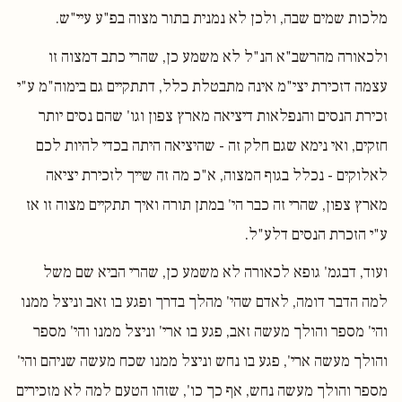
מלכות שמים שבה, ולכן לא נמנית בתור מצוה בפ"ע עיי"ש.
ולכאורה מהרשב"א הנ"ל לא משמע כן, שהרי כתב דמצוה זו
עצמה דזכירת יצי"מ אינה מתבטלת כלל, דתתקיים גם בימוה"מ ע"י
זכירת הנסים והנפלאות דיציאה מארץ צפון וגו' שהם נסים יותר
חזקים, ואי נימא שגם חלק זה - שהיציאה היתה בכדי להיות לכם
לאלוקים - נכלל בגוף המצוה, א"כ מה זה שייך לזכירת יציאה
מארץ צפון, שהרי זה כבר הי' במתן תורה ואיך תתקיים מצוה זו אז
ע"י הזכרת הנסים דלע"ל.
ועוד, דבגמ' גופא לכאורה לא משמע כן, שהרי הביא שם משל
למה הדבר דומה, לאדם שהי' מהלך בדרך ופגע בו זאב וניצל ממנו
והי' מספר והולך מעשה זאב, פגע בו ארי' וניצל ממנו והי' מספר
והולך מעשה ארי', פגע בו נחש וניצל ממנו שכח מעשה שניהם והי'
מספר והולך מעשה נחש, אף כך כו', שזהו הטעם למה לא מזכירים