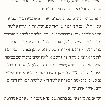
דאפילו לפי בן זומא, עצם תוכן המצוה ודאי לא תתבטל, אלא
שהזכירה תהי' באותות ומופתים גדולים יותר.
וראה גם שיחת ש"פ שמות תשנ"ב הערה 24 שהביא דברי רשב"א
אלו, וז"ל: "וגם לפי הפירוש (ראה שם, ועוד, וראה 'תורה שלימה'
חי"ב מילואים אות ג) שהחכמים ובן זומא פליגי להלכה אם מזכירים
יצי"מ לימות המשיח, י"ל, דאדרבה: לפי"ז נמצא שיצי"מ הוא עד
כדי כך ענין אחד עם הגאולה השלימה (כדלקמן בפנים) - שאין מה
להזכיר אז יצי"מ (ראה עד"ז רשב"א ל'עין יעקב' ברכות שם בביאור
הטעם שלדעת בן זומא (שאין מזכירים יצי"מ לע"ל) אין זה ביטול
מצוה)". עכ"ל. ועיי"ש בהמשך השיחה שמבאר למה צריכים יצי"מ
גם לע"ל, כי באמת הגאולה שלימה היא שלימות הגאולה דיצי"מ
והם גאולה אחת, עיי"ש.
ועי' גם בתוס' אנשי שם ברכות שם (פ"א משנה ה'), שהביא מהרמ"ז