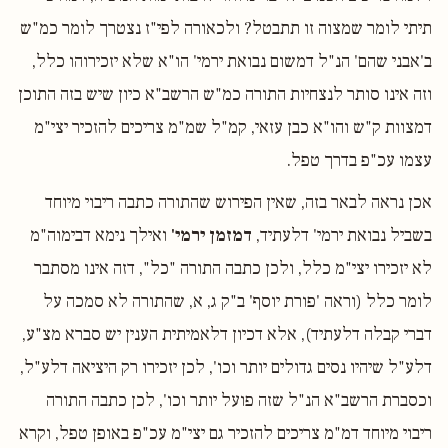
תיתי לומר שמצוה זו תתבטל? ולכאורה לפי"ז נצטרך לומר כמ"ש
ב'אבני שהם' הנ"ל דמשום נבואת ירמי' הו"א שלא יזכירוהו כלל,
וזה אינו סותר לנצחיות התורה כמ"ש הרשב"א כיון שיש בזה התוכן
דמצוות ק"ש והו"א כבן עזאי, קמ"ל שמ"מ צריכים להזכיר יצי"מ
עצמו עכ"פ בדרך טפל.
אכן נראה לבאר בזה, שאין הפירוש שהתורה כתבה ריבוי מיוחד
בשביל נבואת ירמי' דלעתיד,
דמזמן ירמי'
ואילך נימא דבימוה"מ
לא יזכירו יצי"מ כלל, ולכן כתבה התורה "כל", דזה אינו מסתבר
לומר כלל (וראה 'פורת יוסף' ב"ק ג, א, שהתורה לא סמכה על
דברי קבלה דלעתיד), אלא דכיון דלאמיתית הענין יש סברא מצ"ע,
דלע"ל שיהיו נסים גדולים יותר וכו', לכן יזכירו רק היציאה דלע"ל,
וכסברת הרשב"א הנ"ל שזה פועל יותר וכו', לכן כתבה התורה
ריבוי מיוחד דמ"מ צריכים להזכיר גם יצי"מ עכ"פ באופן טפל, וקרא