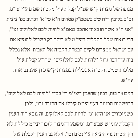
מגופה של מצוות ק"ש שצ"ל קבלת עול מלכות שמים ע"י יצי"מ,
וכ"כ בקובץ חידושים בשטמ"ק פסחים ח"א סי' א' דכתיב בפ' ציצית
"אני ה"א אשר הוצאתי אתכם מאמ"צ להיות לכם לאלוקים וגו'",
הרי רואים שכל התכלית דיצי"מ לא היתה רק בשביל להוציא את
עם ישראל ממצרים לקיים הבטחת הקב"ה אל האבות, אלא נכלל
בזה עוד דבר גדול "להיות לכם לאלוקים", שהו"ע קבלת עול
מלכות שמים, ולכן היא נכללת במצוות ק"ש כיון שענינם אחד,
עיי"ש.
דמבואר בזה, דכיון שהענין דיצי"מ הי' בכדי "להיות לכם לאלוקים",
דבפשטות הכוונה דע"י יצי"מ קיבלו את התורה וכו', ולכן
כשמזכירים אני ה"א וגו' להיות לכם לאלוקים, זה גופא הוה הענין
דקבלת עומ"ש שביצי"מ, ומשמע דהמצוה לזכור יצי"מ כוללת לא
רק הזכרת גוף היציאה ע"י נסים וכו', אלא גם הענין דקבלת עול