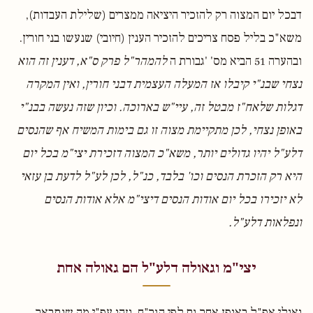
דבכל יום המצוה רק להזכיר היציאה ממצרים (שלילת העבדות),
משא"כ בליל פסח צריכים להזכיר הענין (חיובי) שנעשו בני חורין.
ובהערה 51 הביא מס' 'גבורת ה
להמהר"ל פרק ס"א, דענין זה הוא
נצחי שבנ"י קיבלו אז המעלה העצמית דבני חורין, ואין המקרה
דגלות שלאח"ז מבטל זה, עיי"ש בארוכה. וכיון שזה נעשה בבנ"י
באופן נצחי, לכן מתקיימת מצוה זו גם בימות המשיח אף שהנסים
דלע"ל יהיו גדולים יותר, משא"כ המצוה דזכירת יצי"מ בכל יום
היא רק הזכרת הנסים וכו' בלבד, כנ"ל, לכן לע"ל לדעת בן עזאי
לא יזכירו בכל יום אודות הנסים דיצי"מ אלא אודות הנסים
ונפלאות דלע"ל.
יצי"מ וגאולה דלע"ל הם גאולה אחת
ואולי אפ"ל באופן אחר גם לפי הגר"ח, וזהו עפ"י מה שנתבאר