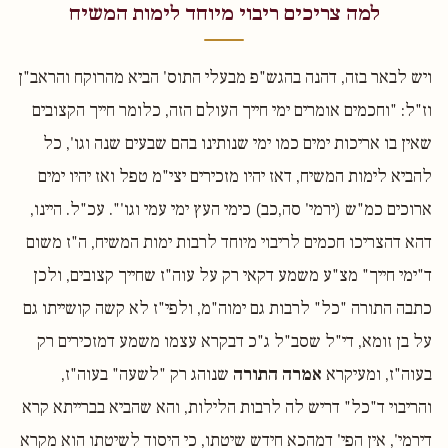
למה צריכים ריבוי מיוחד לימות המשיח
ויש לבאר בזה, דהנה בהגש"פ מבעלי התוס' הביא מהרוקח והראב"ן
וז"ל: "וחכמים אומרים ימי חייך העולם הזה, כלומר חייך הקצובים
שאין בו אריכות ימים כמו ימי שנותינו בהם שבעים שנה וגו', כל
להביא לימות המשיח, דאז יהיו מזכירים יצי"מ טפל ואז יהיו ימים
ארוכים כמ"ש (ירמי' סה,כב) כימי העץ ימי עמי וגו'". עכ"ל. היינו,
דהא דהצריכו חכמים לריבוי מיוחד לרבות ימות המשיח, ה"ז משום
ד"ימי חייך" מצ"ע משמע דקאי רק על עוה"ז שחייך קצובים, ולכן
כתבה התורה "כל" לרבות גם ימוה"מ, ולפי"ז לא קשה קושייתו גם
על בן זומא, די"ל שסב"ל ג"כ דבקרא עצמו משמע דמזכירים רק
בעוה"ז, ומעיקרא
אמרה התורה
שנוהג רק "לשעה" בעוה"ז,
והריבוי ד"כל" דריש לה לרבות הלילות, והא שהביא בברייתא קרא
דירמי', אין הפי' דמהכא חידש שיטתו, כי היסוד לשיטתו הוא מקרא