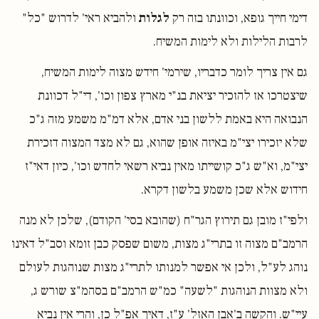
דימי חייך גופא, וכוונתו בזה רק
לגלות
ולהביא ראי' לדרוש "כל"
לרבות הלילות ולא לימות המשיח.
גם אין צריך לומר כדבריו, שירמי' חידש מצוה לימות המשיח,
שיצטרכו אז להזכיר יציאת בנ"י מארץ צפון וכו', די"ל דכוונת
הנבואה היא באמת ללשון בני אדם, אלא דמ"מ משמע מזה ג"כ
שלא יזכירו יצי"מ באיזה אופן שהוא, גם לא מצד המצוה דזכירת
יצי"מ, וא"ש ג"כ קושייתו מאין נביא רשאי לחדש וכו', כיון דאי"ז
חידוש אלא שכן משמע בלשון דקרא.
ולפי"ז מובן גם תירוץ הגר"ח (שהובא בסי' הקודם), שלכן לא מנה
הרמב"ם מצוה זו בתרי"ג מצות, משום שפסק כבן זומא וסב"ל דאינו
נוהג לע"ל, ולכן אי אפשר למנותו לתרי"ג מצות שנוהגות לעולם
ולא מצוות הנוהגות "לשעה" כמ"ש הרמב"ם בסהמ"צ שורש ג,
עיי"ש. והקשה ב'אבן האזל' ע"ז, דאיך אפ"ל כן, והרי אין נביא