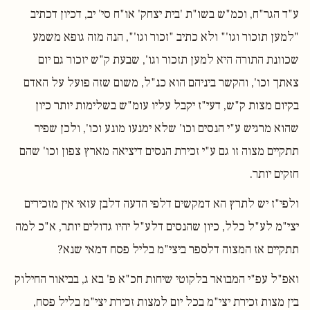
ע"ד הגר"ח, וכמ"ש בשו"ת 'בית יצחק' או"ח סי' יב, דכיון דכתיב
"למען תזכור וגו'" ולא כתיב "זכור וגו'", הנה מזה גופא משמע
שכוונת התורה היא למען תזכור וגו', שבעת ק"ש יזכור גם יום
צאתך וכו', והקשר ביניהם הוא כנ"ל, משום שזה פועל על האדם
בקיום מצות ק"ש, דעי"ז יקבל עליו עומ"ש בשלימות יותר כיון
שהוא מרגיש ע"י הנסים וכו' שלא ימנעו מונע וכו', ולכן שפיר
תתקיים מצוה זו גם ע"י זכירת הנסים דיציאה מארץ צפון וכו' שהם
חזקים יותר.
ולפי"ז יש לתרץ הא דמקשים דלפי הדעה דלבן עזאי אין מזכירים
יצי"מ לע"ל כלל, כיון שהנסים דלע"ל יהיו גדולים יותר, א"כ למה
תתקיים אז המצוה דלספר ביצי"מ בליל פסח דמאי שנא?
ואפ"ל עפ"י המבואר בלקוטי שיחות חכ"א פ' בא ג, בביאור החילוק
בין מצות זכירת יצי"מ בכל יום למצות זכירת יצי"מ בליל פסח,