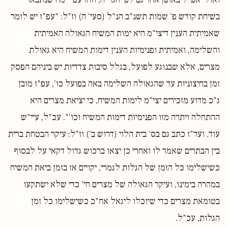
בשיחת קודש פ' שמות תשנ"ב הנ"ל (סעי' ה) וז"ל: "עפ"ז יש לומר
שאמיתית הענין דיצי"מ היא ימות המשיח הגאולה האמיתית
והשלימה, ואמיתית ופנימיות הענין דימות המשיח היא גאולת
מצרים, אלא שבנוגע לפועל, בגלל סיבות צדדיות יש ביניהם הפסק
זמן בחיצוניות עד שהגאולה השלימה באה בפועל כו', עפ"ז מובן
ג"כ מדוע מזכירים יצי"מ לימות המשיח, כי יציאת מצרים היא
ההתחלה ויתרה מזו הפנימיות דימות המשיח וכו'". עכ"ל, עיי"ש
עוד. ועד"ז כתב גם בס' בית הלוי (דרוש ב') וז"ל: עיקר הבטחת ברית
בין הבתרים שאמר לו ואחרי כן יצאו ברכוש גדול דקאי על לבסוף
כשישלימו כל הזמן של הגלות לגמרי, יקויים אז בזמן ביאת המשיח
במהרה בימינו, ועיקר הגאולה של מצרים הי' כדי שלא ישתקעו
בטומאת מצרים כדי שיוכלו ליגאל אח"כ כשישלימו כל זמן
הגלות, עכ"ל.