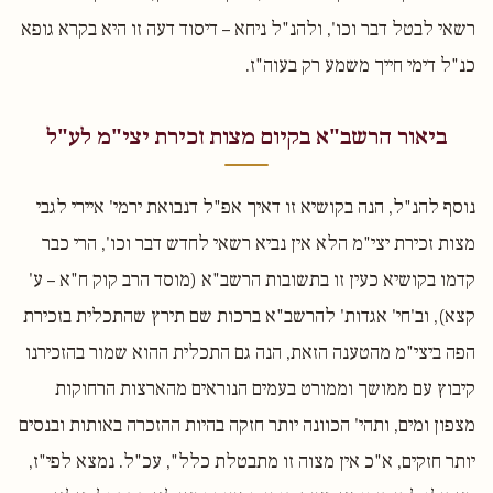
רשאי לבטל דבר וכו', ולהנ"ל ניחא – דיסוד דעה זו היא בקרא גופא
כנ"ל דימי חייך משמע רק בעוה"ז.
ביאור הרשב"א בקיום מצות זכירת יצי"מ לע"ל
נוסף להנ"ל, הנה בקושיא זו דאיך אפ"ל דנבואת ירמי' איירי לגבי
מצות זכירת יצי"מ הלא אין נביא רשאי לחדש דבר וכו', הרי כבר
קדמו בקושיא כעין זו בתשובות הרשב"א (מוסד הרב קוק ח"א – ע'
קצא), וב'חי' אגדות' להרשב"א ברכות שם תירץ שהתכלית בזכירת
הפה ביצי"מ מהטענה הזאת, הנה גם התכלית ההוא שמור בהזכירנו
קיבוץ עם ממושך וממורט בעמים הנוראים מהארצות הרחוקות
מצפון ומים, ותהי' הכוונה יותר חזקה בהיות ההזכרה באותות ובנסים
יותר חזקים, א"כ אין מצוה זו מתבטלת כלל", עכ"ל. נמצא לפי"ז,