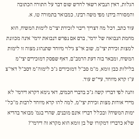
הגלות, דאין הנביא רשאי לחדש שום דבר על התורה הכתובה
והמסורה בידנו מפי משה רבינו, כמבואר בתמורה טז, א.
עוד כתב, דכל מה דצריך ריבוי לזכירת יצי"מ לימות המשיח, הוא
מחמת הנבואה של ירמי', ברם אם נפרש דנבואת ירמי' אינה מכוונת
למצות זכירת יצי"מ, שוב אי"צ גילוי מיוחד שתנהוג מצוה זו לימות
המשיח, ומבאר בזה דעת הרמב"ם, דאף שפסק דמזכירים יצי"מ
בלילות כבן זומא, מ"מ סב"ל דמזכירים ג"כ לימוה"מ דסב"ל דאי"צ
ע"ז קרא מיוחד, עיי"ש עוד.
והנה לפי דבריו קשה ג"כ בדברי חכמים, דאי נימא דקרא דירמי' לא
מיירי אודות מצות זכירת יצי"מ, למה להו קרא מיוחד לרבות מ"כל"
ימות המשיח? ובכלל דבריו אינם מובנים, שהרי בגמ' מבואר בהדיא
שלא כדבריו דמקורו של בן זומא הוא מקרא זה דירמי'?