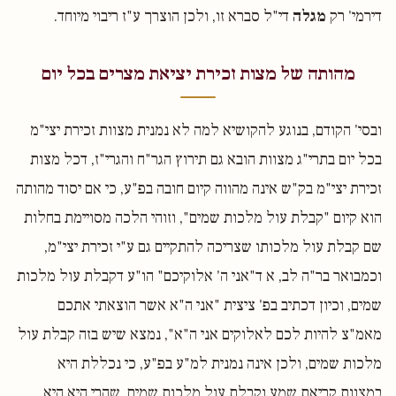
דירמי' רק
מגלה
די"ל סברא זו, ולכן הוצרך ע"ז ריבוי מיוחד.
מהותה של מצות זכירת יציאת מצרים בכל יום
ובסי' הקודם, בנוגע להקושיא למה לא נמנית מצוות זכירת יצי"מ
בכל יום בתרי"ג מצוות הובא גם תירוץ הגר"ח והגרי"ז, דכל מצות
זכירת יצי"מ בק"ש אינה מהווה קיום חובה בפ"ע, כי אם יסוד מהותה
הוא קיום "קבלת עול מלכות שמים", וזוהי הלכה מסויימת בחלות
שם קבלת עול מלכותו שצריכה להתקיים גם ע"י זכירת יצי"מ,
וכמבואר בר"ה לב, א ד"אני ה' אלוקיכם" הו"ע דקבלת עול מלכות
שמים, וכיון דכתיב בפ' ציצית "אני ה"א אשר הוצאתי אתכם
מאמ"צ להיות לכם לאלוקים אני ה"א", נמצא שיש בזה קבלת עול
מלכות שמים, ולכן אינה נמנית למ"ע בפ"ע, כי נכללת היא
במצוות קריאת שמע וקבלת עול מלכות שמים, שהרי היא היא