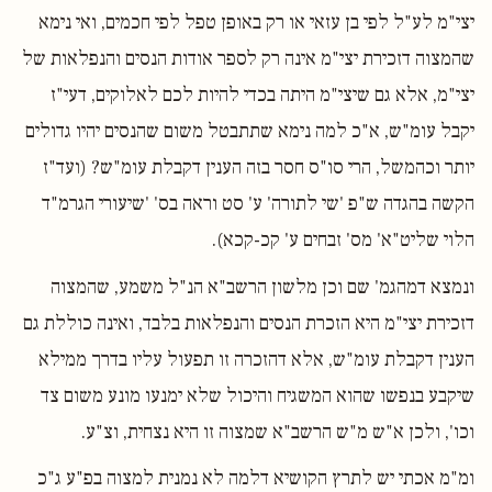
יצי"מ לע"ל לפי בן עזאי או רק באופן טפל לפי חכמים, ואי נימא
שהמצוה דזכירת יצי"מ אינה רק לספר אודות הנסים והנפלאות של
יצי"מ, אלא גם שיצי"מ היתה בכדי להיות לכם לאלוקים, דעי"ז
יקבל עומ"ש, א"כ למה נימא שתתבטל משום שהנסים יהיו גדולים
יותר וכהמשל, הרי סו"ס חסר בזה הענין דקבלת עומ"ש? (ועד"ז
הקשה בהגדה ש"פ 'שי לתורה' ע' סט וראה בס' 'שיעורי הגרמ"ד
הלוי שליט"א' מס' זבחים ע' קכ-קכא).
ונמצא דמהגמ' שם וכן מלשון הרשב"א הנ"ל משמע, שהמצוה
דזכירת יצי"מ היא הזכרת הנסים והנפלאות בלבד, ואינה כוללת גם
הענין דקבלת עומ"ש, אלא דהזכרה זו תפעול עליו בדרך ממילא
שיקבע בנפשו שהוא המשגיח והיכול שלא ימנעו מונע משום צד
וכו', ולכן א"ש מ"ש הרשב"א שמצוה זו היא נצחית, וצ"ע.
ומ"מ אכתי יש לתרץ הקושיא דלמה לא נמנית למצוה בפ"ע ג"כ