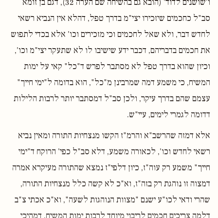
ו'שושנים לדוד' (הובא גם בהשיחה שם הערה 32), דגם בן זומא
סב"ל כחכמים שיזכירו יצי"מ בדרך טפל, דהלא אין הנביא רשאי
לחדש דבר, ולא שאל לחכמים וכי מזכירים וכו' אלא בכדי לתפוש
את חכמים בדבריהם, דכבר ידע שישיבו לו לא שתעקר יצי"מ וכו',
וכיון שהוא בדרך טפל לא מסתבר לפרש ד"כל" קאי על ימות
המשיח, כי משמע דמה שמרבינן מ"כל", הוא בדומה ל"ימי חייך"
עצמם שהם בדרך עיקר, ולכן סב"ל דמסתבר יותר לרבות הלילות
דדומה לגמרי לימים, עיי"ש.
אלא דמזה שהרשב"א והרמ"ז הקשו מנצחיות התורה ומאין נביא
רשאי לחדש וכו', לכאורה משמע, דלא סב"ל כפי' הרוקח ד"ימי
חייך" משמע רק עוה"ז, כיון דלפי"ז נמצא שהתורה מעיקרא אמרה
דמצוה זו נוהגת רק בזה"ז, וא"כ לא קשה כלל מנצחיות התורה,
שהרי ודאי לכו"ע ישנם "מצוות הנוהגות לשעה", וא"כ אכתי צ"ב
דלמה צריכים חכמים לריבוי מיוחד לרבות ימות המשיח, דמהיכי