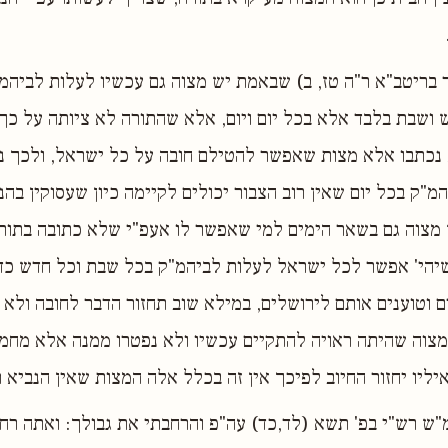
ר בריטב"א ר"ה טז, ב) שבאמת יש מצוה גם עכשיו לעלות לביהמ
 ושבת בלבד אלא בכל יום ויום, אלא שהתורה לא ציותה על כך
נכתבו אלא מצות שאפשר להטילם חובה על כל ישראל, ולכך נמ
מ"ק בכל יום שאין רוב הצבור יכולים לקיימה כיון שעסוקין בהנ
מצוה גם בשאר הימים למי שאפשר לו אעפ"י שלא כתובה בתורה
שיהי' אפשר לכל ישראל לעלות לביהמ"ק בכל שבת וכל חדש כ
 וטוענים אותם לירושלים, במילא שוב תחזור הדבר לחובה ולא 
צוה שהיתה ראויה להתקיים עכשיו ולא נפטרו ממנה אלא מחמת
ליו יחזור החיוב לפיכך אין זה בכלל אלה המצות שאין הנביא 
מ"ש רש"י בפ' תשא (לד,כד) עה"פ והרחבתי את גבולך: ואתה רח