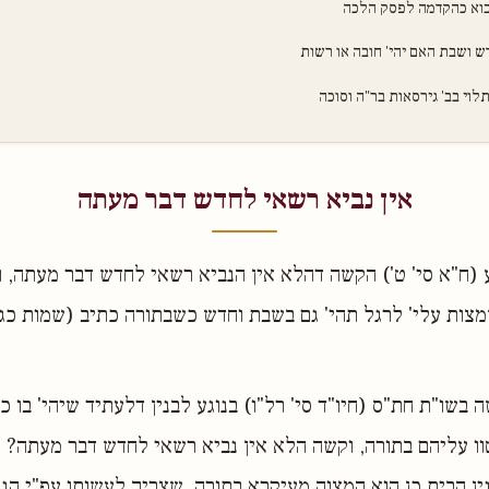
בוא כהקדמה לפסק הלכה
ש ושבת האם יהי' חובה או רשות
לוי בב' גירסאות בר"ה וסוכה
אין נביא רשאי לחדש דבר מעתה
 (ח"א סי' ט') הקשה דהלא אין הנביא רשאי לחדש דבר מעתה, 
צות עלי' לרגל תהי' גם בשבת וחדש כשבתורה כתיב (שמות כג
בשו"ת חת"ס (חיו"ד סי' רל"ו) בנוגע לבנין דלעתיד שיהי' בו כ
וו עליהם בתורה, וקשה הלא אין נביא רשאי לחדש דבר מעתה? 
ין הבית כן הוא המצוה מעיקרא בתורה, שצריך לעשותו עפ"י הנב