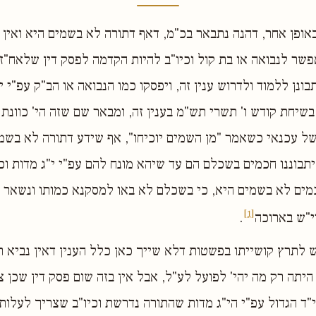
אופן אחר, דהנה נתבאר בכ"מ, דאף דתורה לא בשמים היא ואין
שר לנבואה או בת קול וכיו"ב להיות הקדמה לפסק דין שלאח"ז, 
בונן ללמוד ולדרוש ענין זה, ויפסקו כמו הנבואה או הב"ק עפ"י 
בשיחת קודש ו' תשרי תש"מ בענין זה, ומבאר שם שזה הי' כוונת 
ל עכנאי כשאמר "מן השמים יוכיחו", אף שידע דתורה לא בשמים
 יתבוננו חכמים בשכלם הם עד שיהא מונח להם עפ"י י"ג מדות וכ
חכמים לא בשמים היא, כי בשכלם לא באו למסקנא כמותו ונשאר 
[1]
י"ש בארוכה
.
ש לתרץ קושייתו בפשטות דלא שייך כאן כלל הענין דאין נביא 
יתה רק מה יהי' לפועל לע"ל, אבל אין בזה שום פסק דין שכן צר
י"ד הגדול עפ"י הי"ג מדות שהתורה נדרשת וכיו"ב שצריך לעלות