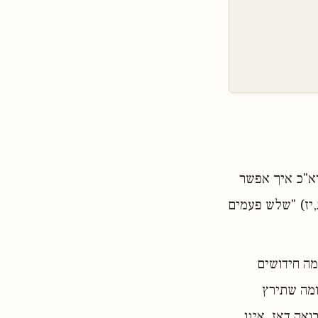
וא"כ איך אפשר
,יז) "שלש פעמים
מה חידושים
ומה שתירץ
ואה דאז, אינו