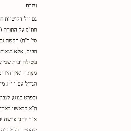
ושבת.
גם י"ל דקושיית ה
חת"ס על התורה (ש
סי' ר"ח) הקשה גם 
הבית, אלא בנאוהו
בשילה ובית שני ש
מעתה, ואיך היו י
הגדול עפ"י י"ג מד
ובפרט בנוגע לנבו
ה"א בראשון באחד
א"ר יוחנן פרשה זו
שהקשה דלמה זה דו