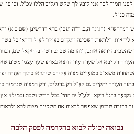
 לפני תמיד לכך אני קובע לך שלש רגלים הללו עכ"ל, וכן פי' ש
זה כנ"ל.
ש המהרש"א (חגיגה ה,ב, ד"ה תזכו) בהא דדרשינן (שם ב,א) יר
ליראות, דלראות השכינה יתקיים בעיקר לע"ל דיראו כל בשר פ
 שהשכינה יראה אותם, וזהו מה שכתב רש"י ביחזקאל שם, דבחו
עזרה רק יבא אל שער העזרה ויצא באותו שער עצמו משום שאין
שתחוות משא"כ במועדים מצוה עליהם שיתראו בתוך העזרה יפה 
בתוך העזרה יתקיים גם לע"ל רק ברגלים, ורק המצוה שנרמזה בת
 נקבעה ברגל דוקא, ולע"ל זה תהי' בכל חודש ושבת ובמילא אין
מזה בתורה שבזמן שאפשר לראות את השכינה מצוה לבא ולראות,
נבואה יכולה לבוא כהקדמה לפסק הלכה