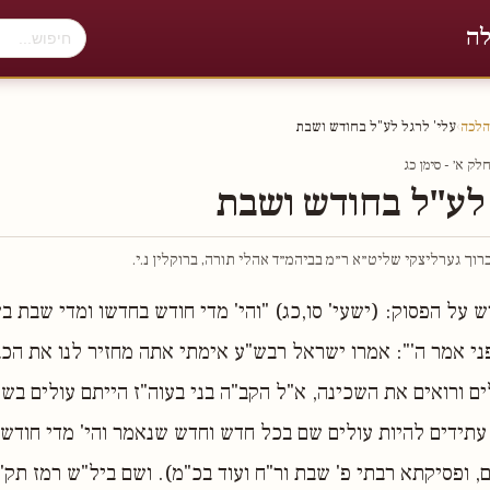
לה
הלכה
›
עלי' לרגל לע"ל בחודש ושבת
ק א׳ - סימן כג
 לע"ל בחודש ושבת
וך גערליצקי שליט״א ר״מ בביהמ״ד אהלי תורה, ברוקלין נ.י.
ש על הפסוק: (ישעי' סו,כג) "והי' מדי חודש בחדשו ומדי שבת ב
 אמר ה'": אמרו ישראל רבש"ע אימתי אתה מחזיר לנו את הכבו
 ורואים את השכינה, א"ל הקב"ה בני בעוה"ז הייתם עולים בש
תידים להיות עולים שם בכל חדש וחדש שנאמר והי' מדי חודש ב
, ופסיקתא רבתי פ' שבת ור"ח ועוד בכ"מ). ושם ביל"ש רמז תק"