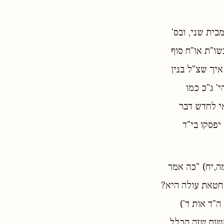
ית שני, ובס'
שו"ת או"ח סוף
איך שצ"ל בנין
' ג"כ כמו
י לחדש דבר
יפסקו בי"ד
מה,יח) "כה אמר
חטאת עולה היא?
ה"ד אות ד')
משום שזה הכלל