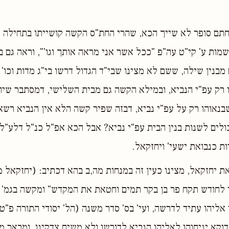
חתם סופר לא שייך הכא, שהרי החת"ס הקשה קושייתו בתחילה מב
מות ע' קי"ט עה"פ "ככל אשר אני מראה אותך וגו'", וראה גם ב
מבנין שילה, ששם לא מצינו שבי"ד הגדול דרשו בי"ג מדות וכו' 
 רק עפ"י הנביא, ובמילא הקשה גם מבית השלישי, דמסתבר שיהי
בנאוהו רק על עפ"י נביא, דבזה שפיר קשה הלא אין הנביא רשא
כולים לשנות בנין הבית עפ"י נביא? אבל הכא אפ"ל כנ"ל דלע"ל 
ות כנבואת ישעי' ויחזקאל.
את יחזקאל, מצינו כעין זה במנחות מה,ב בהא דכתיב: (יחזקאל 
 לחודש תקח פר בן בקר תמים וחטאת את המקדש" ומקשה בגמ' 
 אליהו עתיד לדרשה, ועי' בס' סדר משנה (הל' יסודי התורה פ"ט 
קא יניחוהו לאליהו הנביא לדורשו ולא משיח צדקינו, ומבאר 