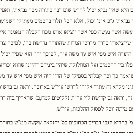
 היא שאין נביא יכול לחדש שום דבר בתורה מכח נבואתו, ואפיל
 נבואתו ג"כ אינו יכול, אלא הכל תלוי בחכמים מעתיקי השמועות
מעשה אשר נעשה כפי אשר יוציאו אותו מכח הקבלה הנאמנה איש
 שיוציאוהו בדרך מדרכי המדות שהתורה נדרשת בהן, לפיכך צרי
התורה איש מפי איש עד משה ע"ה, לפיכך יהי' הוא שפיר יכול
לו בין החכמים ועל המחלוקת שיהי' ביניהם דהיינו שהוא יכריע 
אמר כך וכך קבלתי בספיקו של הדין הזה איש מפי איש עד משה
ינו מקרא זה עתיד אליהו לדרשו עיי"ש בארוכה. וראה גם ברשימ
 זה, וראה גם קדושת לוי עה"ת (לקוטים קמח,ב) שהאריך בזה דר
ם מיתה יוכל לפסוק ההלכות, עיי"ש.
מ' בהדיא לגבי דברים הכתובים בס' יחזקאל שקשה ממ"ש בתורה