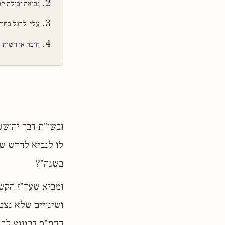
נבואה יכולה ל
עלי' לרגל בחוד
חובה או רשות ת
ובשו"ת דבר יהושע
לו לנביא לחדש שמ
בשנה"?
ומביא שעד"ז הקשה 
ושינויים שלא נצט
החת"ס דבנוגע לבנ