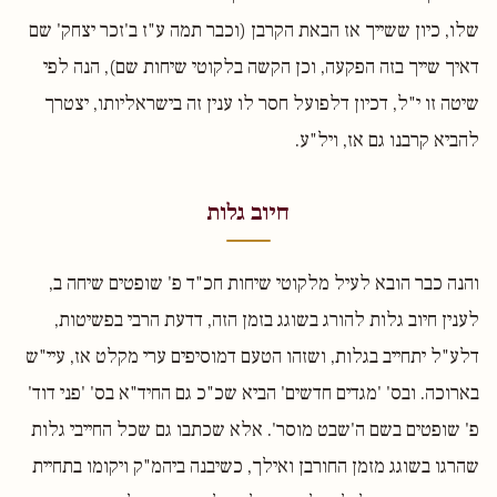
שלו, כיון ששייך אז הבאת הקרבן (וכבר תמה ע"ז ב'זכר יצחק' שם
דאיך שייך בזה הפקעה, וכן הקשה בלקוטי שיחות שם), הנה לפי
שיטה זו י"ל, דכיון דלפועל חסר לו ענין זה בישראליותו, יצטרך
להביא קרבנו גם אז, ויל"ע.
חיוב גלות
והנה כבר הובא לעיל מלקוטי שיחות חכ"ד פ' שופטים שיחה ב,
לענין חיוב גלות להורג בשוגג בזמן הזה, דדעת הרבי בפשיטות,
דלע"ל יתחייב בגלות, ושזהו הטעם דמוסיפים ערי מקלט אז, עיי"ש
בארוכה. ובס' 'מגדים חדשים' הביא שכ"כ גם החיד"א בס' 'פני דוד'
פ' שופטים בשם ה'שבט מוסר'. אלא שכתבו גם שכל החייבי גלות
שהרגו בשוגג מזמן החורבן ואילך, כשיבנה ביהמ"ק ויקומו בתחיית