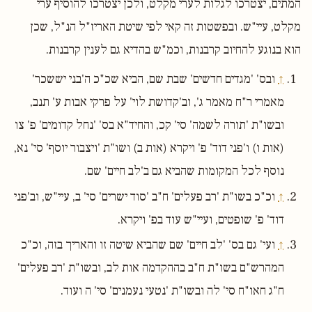
המתים, יצטרכו לגלות לערי מקלט, ולכן יצטרכו להוסיף ערי
מקלט, עיי"ש. ובפשטות זה קאי לפי שיטת האריז"ל הנ"ל, שכן
הוא בנוגע להחיוב קרבנות, וכמ"ש בהדיא גם לענין קרבנות.
↑
ובס' 'מגדים חדשים' שבת שם, הביא שכ"כ ה'בני יששכר'
מאמרי ר"ח מאמר ג', וב'קדושת לוי' על פרקי אבות ע' תנב,
ובשו"ת 'תורה לשמה' סי' קכ, והחיד"א בס' 'נחל קדומים' פ' צו
(אות ו) ו'פני דוד' פ' ויקרא (אות ב) ושו"ת 'ויצבור יוסף' סי' נא,
נוסף לכל המקומות שהביא גם ב'לב חיים' שם.
↑
וכ"כ בשו"ת 'רב פעלים' ח"ב 'סוד ישרים' סי' ב, עיי"ש, וב'פני
דוד' פ' שופטים, ועיי"ש עוד בפ' ויקרא.
↑
ועי' גם בס' 'לב חיים' שם שהביא שיטה זו והאריך בזה, וכ"כ
המהרש"ם בשו"ת ח"ב בההקדמה אות לב, ובשו"ת 'רב פעלים'
ח"ג חאו"ח סי' לה ובשו"ת 'נטעי נעמנים' סי' ה ועוד.