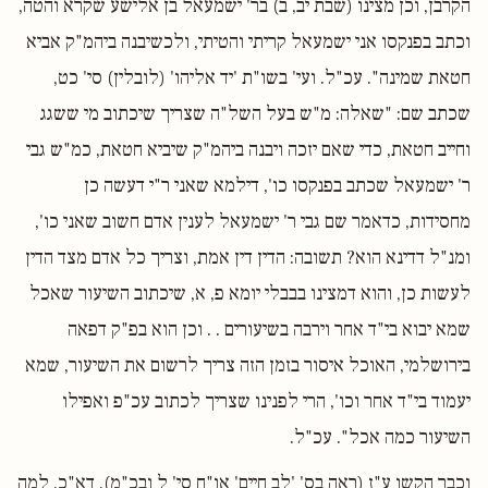
הקרבן, וכן מצינו (שבת יב, ב) בר' ישמעאל בן אלישע שקרא והטה,
וכתב בפנקסו אני ישמעאל קריתי והטיתי, ולכשיבנה ביהמ"ק אביא
חטאת שמינה". עכ"ל. ועי' בשו"ת 'יד אליהו' (לובלין) סי' כט,
שכתב שם: "שאלה: מ"ש בעל השל"ה שצריך שיכתוב מי ששגג
וחייב חטאת, כדי שאם יזכה ויבנה ביהמ"ק שיביא חטאת, כמ"ש גבי
ר' ישמעאל שכתב בפנקסו כו', דילמא שאני ר"י דעשה כן
מחסידות, כדאמר שם גבי ר' ישמעאל לענין אדם חשוב שאני כו',
ומנ"ל דדינא הוא? תשובה: הדין דין אמת, וצריך כל אדם מצד הדין
לעשות כן, והוא דמצינו בבבלי יומא פ, א, שיכתוב השיעור שאכל
שמא יבוא בי"ד אחר וירבה בשיעורים . . וכן הוא בפ"ק דפאה
בירושלמי, האוכל איסור בזמן הזה צריך לרשום את השיעור, שמא
יעמוד בי"ד אחר וכו', הרי לפנינו שצריך לכתוב עכ"פ ואפילו
השיעור כמה אכל". עכ"ל.
וכבר הקשו ע"ז (ראה בס' 'לב חיים' או"ח סי' ל ובכ"מ), דא"כ, למה