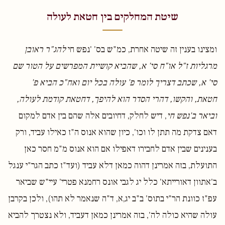
שיטת המחלקים בין חטאת לעולה
ומצינו בענין זה שיטה אחרת, כמ"ש בס' 'נפש חי
להג"ר ראובן
מרגליות ז"ל או"ח סי' א, שהביא קושיית המפרשים על הטור שם
סי' א, שכתב דצריך לומר פ' עולה בכל יום ואח"כ הביא פ'
חטאת, והקשו, דהרי הסדר הוא להיפך, דחטאת קודמת לעולה,
וביאר ב'נפש חי
, דיש לחלק, דחיובים אלה שהם בין אדם למקום
דאם צדקת מה תתן לו וכו', כיון שהוא אנוס ה"ז כאילו עביד, ורק
בענינים שבין אדם לחבירו דאפילו אם הוא אנוס מ"מ חסר כאן
התועלת, בזה אמרינן דהוה כמאן דלא עביד (ועד"ז כתב הגר"י ענגל
ב'אתוון דאורייתא' כלל יג לגבי אונס רחמנא פטרי' עיי"ש שביאר
עפ"ז כוונת הר"י בתוס' ב"ב יג,א, ד"ה שנאמר לא תהו), ולכן בקרבן
עולה שהיא כולה לה', בזה אמרינן כמאן דעביד, ולא נצטרך להביא