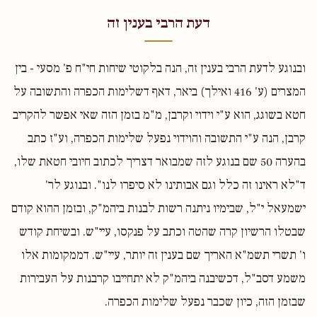
דעת הרבי בענין זה
ובנוגע לדעת הרבי בענין זה, הנה בלקוטי שיחות חי"ח פ' מסעי - בין
המצרים (ע' 416 ואילך) ביאר, דאף דשלימות הכפרה והתשובה על
חטא בשוגג, הוא ע"י וידוי וקרבן, מ"מ בזמן הזה שאי אפשר להקריב
קרבן, הנה ע"י התשובה והוידוי נפעל שלימות הכפרה, וע"ז כתב
בהערה 50 שם בנוגע לזה שמבואר דצריך לכתוב חיובי חטאת שלו,
ד"לא ראינו זה כלל וגם אבותינו לא סיפרו לנו". ובנוגע לר'
ישמעאל י"ל, שבימיו ניתנה רשות לבנות ביהמ"ק, ובזמן ההוא קודם
שבטלו הרשיון קרה שהטה וכתב על פנקסו, עיי"ש. ובשיחת קודש
ו' תשרי תשמ"א האריך שם בענין זה יותר, עיי"ש. דממקומות אלו
משמע דסב"ל, דכשיבנה ביהמ"ק לא יתחייבו קרבנות על העבירות
שבזמן הזה, כיון שכבר נפעל שלימות הכפרה.