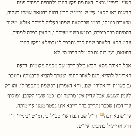
רש"י "בימיו" נראה, דאם מת פקע חיובו ולתחיית המתים פנים
חדשות באו לכאן. עיי"ש. ובמ"ש הר"ן דהוה כחטאת שמתו בעליה,
מבארים כוונתו, דכמו שבחטאת שמתו בעליה למיתה אזלא, משום
דהמיתה כבר כיפרה, כמ"ש רש"י מעילה י, ב דאין כפרה למתים,
עד"ז הכא, דלאחר שמת כבר נתכפר לו ובמילא נפקע חיובו
דחטאת, ועי' בזה גם בס' 'לב חיים' סי' לא.
אבל לאידך גיסא, הביא ב'לב חיים' שם מכמה מקומות, דדעת
האריז"ל להדיא, דגם לאחר התחי' יצטרך להביא קרבנותיו (הוזכר
גם בשו"ת 'יד אליהו' שם), והא דאמרינן דכשמת מתכפר לו, זהו רק
לענין העונש, אבל עדיין אינו מרוצה וכו' כמו שע"י הקרבן, ומוסיף
עוד דכיון שכבר נתחייב בהך חיובא אינו נפטר ממנו ע"י מיתה,
[2]
עיי"ש בארוכה
. ור"ל שם דגם רש"י סב"ל כן, ומ"ש "בימיו" ה"ז
דרק אז יועיל כתיבתו, עיי"ש.