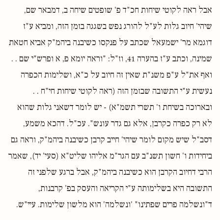
אבל ראה לקוטי שיחות חכ"ד פ' שופטים שיחה ב, דמבאר שם,
שיהי' חיוב גלות לע"ל להורג נפש בשגגה בזמן הזה, ומביא ע"ז
דוגמא מר' ישמעאל שכתב על פנקסו כשיבנה ביהמ"ק אביא חטאת
שמינה, וכתב ע"ז בהערה 41, וז"ל: "וראה יומא פ, א ופרש"י שם . .
ואף את"ל ע"פ משנ"ת שאין זה חיוב על כ"א, ושלימות הכפרה
נעשית ע"י התשובה שבזמן הזה (ראה לקוטי שיחות חי"ח . .
ובארוכה בשיחת ו' תשרי תשמ"א) - יש לומר דשאני גלות שהוא
לא רק כפרה כקרבן, אלא גם גדר עונש". עכ"ל. דהכא משמע,
דסב"ל שיש מקום לומר שיהי' חייב קרבן כשיבנה ביהמ"ק, וראה גם
ביחידות ו' חשון תשנ"ב עם הגר"מ אליהו שליט"א (סעי' יד), שאמר
הרבי דחיוב הקרבן הוא כשיבנה ביהמ"ק, אבל ברגע שלפני זה
התשובה היא בשלימותה ע"י הקריאה והעסק בפ' קרבנות,
ד"ונשלמה פרים שפתינו" 'ונשלמה' הוא מלשון שלימות. עיי"ש.