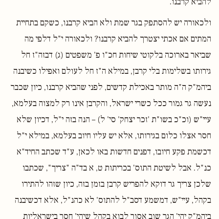
להביא קרבנו.
ולכאורה יש להסתפק בגר שמת ולא הביא קרבנו, כשקם בתחיית
המתים אם אכתי יצטרך להביא קרבנו? ולכאורה י"ל דלפי מה
שביאר בארוכה בלקוטי שיחות חכ"ו פ' משפטים (ג) דבזה"ז חל
גירותו בשלימות בלי קרבן, במילא ה"ז חל לעולם ואפילו כשיבנה
ביהמ"ק ה"ה מותר באכילת קדשים, לפני שהביא קרבנו, כיון שכבר
נעשה גר גמור ככל כשרי ישראל, והקרבן אינו רק למצוה בעלמא,
עיי"ש (וכ"כ בשו"ת 'זכר יצחק' סי' ל) – הנה בזה י"ל, דכיון שלא
חסר אצלו כלום בגירותו, אלא יש עליו חיוב בעלמא, במילא י"ל
דכשמת פקע חיובו, דפנים חדשות באו לכאן, ע"ד שכתב החיד"א
כנ"ל. אבל לשיטת התוס' בכריתות ט, א בד"ה "צריך", שכתבו
שלכן צריך גר דוקא להפריש קרבן בזמן בזה, כיון שזהו להתירו
בקהל, עיי"ש, דמשמע דסב"ל להתוס' לא כהנ"ל, אלא דכשיבנה
ביהמ"ק יהי' הגר שוב אסור לבוא בקהל שיהי' חסר בישראליות