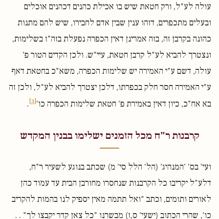
עולה לע"ל, ורק חטאת שיש בו אכילת כהנים דכהנים אוכלים
ובעלים מתכפרים, דזהו ענין שבין אדם לחבירו, שיש להם מתנות
כהונה בקרבן זה, בזה אמרינן דאין הכפרה נפעלת בזה"ז בשלימות,
ונצטרך להביא לע"ל קרבן חטאת, עיי"ש. ולכן הקדים הטור פ'
עולה, דשם ע"י האמירה יש שלימות הכפרה, משא"כ בחטאת דאף
ע"י האמירה חסר חלק בכפרתו, דלכן יצטרך להביא לע"ל, ולכן זה
[3]
בא אח"כ, כיון דאין באמירת פ' חטאת שלימות הכפרה כו'
.
קרבנות ר"ח מכל הזמנים ישלימו בבנין המקדש
ועי' בס' 'המנהיג' (הל' הלל סי' מ) שכתב בנוגע לשעיר ר"ח,
דלע"ל יקריבו כל הקרבנות שנחסרו מחורבן הבית עד עמוד כהן
לאורים ותומים, וכתב "ואל תתמה מאין יספיק לנו בהמות להקריב
כו', שהרי הכתוב (ישעי' ס,ז) מבשרנו "כל צאן קדר יקבצו לך" . .