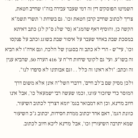
השמיטו הפוסקים דין זה דמי שעבר עבירה בזה"ז שחייב חטאת,
צריך לכתוב שחייב קרבן חטאת וכו'. גם בשיחת ו' תשרי תשמ"א
הקשה כן, והוסיף דאף שהמג"א (סי' שלג ס"ק לג) כתב דאיתא
במסכת שבת באחד שעבר על איסור שבת בשוגג וכתב על פנקסו
וכו', עיי"ש - הרי לא כתב זה בסגנון של הלכה, וגם אדה"ז לא הביא
זה בשו"ע. ועי' גם לקוטי שיחות חי"ח ע' 416 הערה 50, שהביא ענין
זה וכתב: "ולא ראינו זה כלל . . וגם אבותינו לא סיפרו לנו".
ולכן מסיק שם ב'לב חיים', דדברי השל"ה אינן אלא משום דרך
המוסר כדי שיזכור עוונו, וכמו שעשה רבי ישמעאל כו', אבל אינו
חיוב מדינא, וכן הא דמבואר בגמ' יומא דצריך לכתוב השיעור,
כוונת הגמ', דאם אחד יכתוב ממדת חסידות, יכתוב ג"כ השיעור
שמא יתרבה השיעורין וכו', אבל מדינא ליכא חיוב לכתוב.