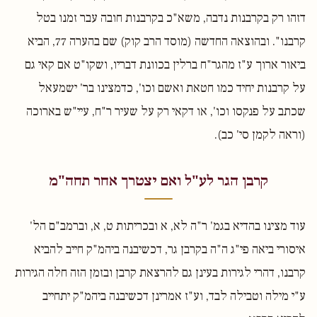
דזהו רק בקרבנות נדבה, משא"כ בקרבנות חובה עבר זמנו בטל
קרבנו". ובהוצאה החדשה (מוסד הרב קוק) שם בהערה 77, הביא
ביאור ארוך ע"ז מהגר"ח ברלין בכוונת דבריו, ושקו"ט אם קאי גם
על קרבנות יחיד כמו חטאת ואשם וכו', כדמצינו בר' ישמעאל
שכתב על פנקסו וכו', או דקאי רק על שעיר ר"ח, עיי"ש בארוכה
(וראה לקמן סי' כב).
קרבן הגר לע"ל ואם יצטרך אחר תחה"מ
עוד מצינו בהדיא בגמ' ר"ה לא, א ובכריתות ט, א, וברמב"ם הל'
איסורי ביאה פי"ג ה"ה בקרבן גר, דכשיבנה ביהמ"ק חייב להביא
קרבנו, דהרי לגירות בעינן גם להרצאת קרבן ובזמן הזה חלה הגירות
ע"י מילה וטבילה לבד, וע"ז אמרינן דכשיבנה ביהמ"ק יתחייב