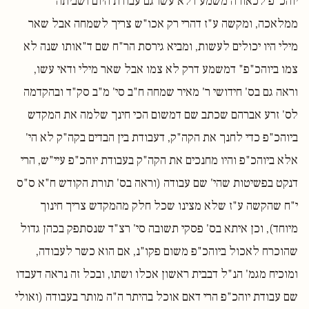
יוהכ"פ לכאורה משמע דלא עשו גם עבודת היום ושביתה
ממלאכה, ומקשה ע"ז דהרי רק אכו"ש צריך לשמחה אבל שאר
מילי היו יכולים לעשות, ומביא גירסת הר"ח שם ד"אותו שנה לא
צמו ביוהכ"פ" דמשמע דרק לא צמו אבל שאר מילי ודאי עשו,
וראה גם בס' חידושי ר' מאיר שמחה ח"ב סי' מ"ב סק"ד ובהקדמה
לס' זרע אברהם שכתב שם דמשום הכי חינך שלמה את המקדש
ביוהכ"פ כדי לחנך את הקה"ק, דעבודת בין הבדים בקה"ק לא הי'
אלא ביוהכ"פ והיו מחנכים את הקה"ק בעבודת יוהכ"פ עיי"ש, הרי
דנקט בפשיטות שהי' שם עבודה (וראה בס' תורת הקודש ח"א ס"ס
י"ח שהקשה ע"ז שלא מצינו שכל חלק מהמקדש צריך חינוך
מיוחד), וכן איתא בס' פסקי תשובה סי' רצ"ד שנסתפק בכהן גדול
שהוכרח לאכול ביוהכ"פ משום פקו"נ, אם הוא כשר לעבודה,
ומוכיח מגמ' הנ"ל דבבית ראשון אכלו ושתו, ובכל זה נראה דעבדו
שם עבודת יוהכ"פ הרי דאם אוכל בהיתר ה"ה מותר בעבודה (ואולי