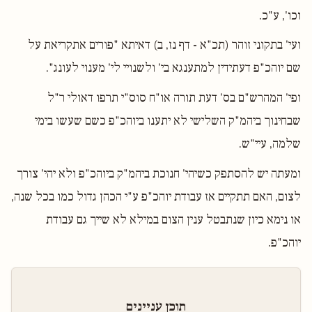
וכו', ע"כ.
ועי' בתקוני זוהר (תכ"א - דף נז, ב) דאיתא "פורים אתקריאת על
שם יוהכ"פ דעתידין למתענגא בי' ולשנויי לי' מענוי לעונג".
ופי' המהרש"ם בס' דעת תורה או"ח סוס"י תרפו דאולי ר"ל
שבחינוך ביהמ"ק השלישי לא יתענו ביוהכ"פ כשם שעשו בימי
שלמה, עיי"ש.
ומעתה יש להסתפק כשיהי' חנוכת ביהמ"ק ביוהכ"פ ולא יהי' צורך
לצום, האם תתקיים אז עבודת יוהכ"פ ע"י הכהן גדול כמו בכל שנה,
או נימא כיון שנתבטל ענין הצום במילא לא שייך גם עבודת
יוהכ"פ.
תוכן עניינים