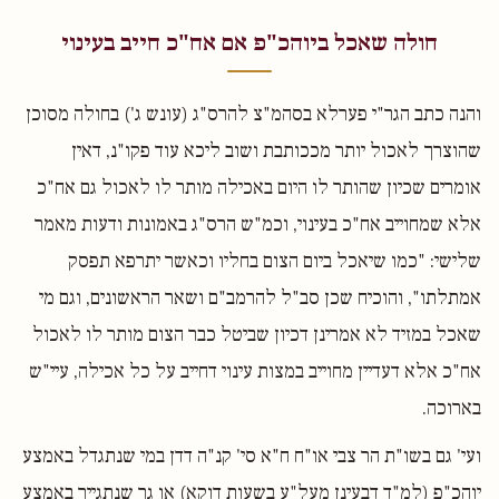
חולה שאכל ביוהכ"פ אם אח"כ חייב בעינוי
והנה כתב הגר"י פערלא בסהמ"צ להרס"ג (עונש ג') בחולה מסוכן
שהוצרך לאכול יותר מככותבת ושוב ליכא עוד פקו"נ, דאין
אומרים שכיון שהותר לו היום באכילה מותר לו לאכול גם אח"כ
אלא שמחוייב אח"כ בעינוי, וכמ"ש הרס"ג באמונות ודעות מאמר
שלישי: "כמו שיאכל ביום הצום בחליו וכאשר יתרפא תפסק
אמתלתו", והוכיח שכן סב"ל להרמב"ם ושאר הראשונים, וגם מי
שאכל במזיד לא אמרינן דכיון שביטל כבר הצום מותר לו לאכול
אח"כ אלא דעדיין מחוייב במצות עינוי דחייב על כל אכילה, עיי"ש
בארוכה.
ועי' גם בשו"ת הר צבי או"ח ח"א סי' קנ"ה דדן במי שנתגדל באמצע
יוהכ"פ (למ"ד דבעינן מעל"ע בשעות דוקא) או גר שנתגייר באמצע