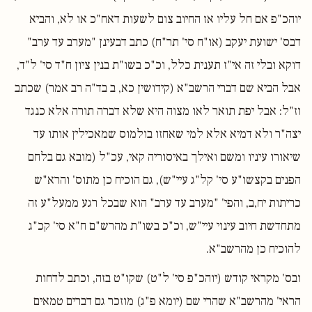
יוהכ"פ אם חל עליו אז החיוב צום לשעות דאח"כ או לא, והביא
דבס' ישועת יעקב (או"ח סי' תר"ח) כתב דבעינן "מערב עד ערב"
דוקא ובלי זה אי"ז תענית כלל, וכ"כ בשו"ת בנין ציון ח"ד סי' ל"ד,
אבל הביא שם דברי הרשב"א (קידושין כא, ב בד"ה רב אמר) שכתב
וז"ל: אבל יפת תואר לאו מצוה היא שלא דברה תורה אלא כנגד
יצה"ר ולא דמיא אלא למי שאחזו בולמוס שמאכילין אותו עד
שיאורו עיניו ומשם ואילך באיסוריה קאי, עכ"ל (מובא גם בלחם
הפנים בקצשו"ע סי' קל"ג עיי"ש), גם הוכיח כן מתוס' והרא"ש
כריתות יח,ב, והפי' "מערב עד ערב" הוא שבכל רגע ממעל"ע זה
מתחדשת חיוב עינוי עיי"ש, וכ"כ בשו"ת מהרש"ם ח"א סי' קכ"ג
להוכיח כן מהרשב"א.
ובס' מקראי קודש (יוהכ"פ סי' ל"ט) שקו"ט בזה, וכתב לדחות
הראי' מהרשב"א שהרי שם (יומא פ"ג) מוזכר גם דברים טמאים