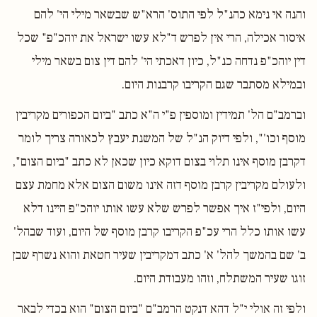
והנה אי נימא כהנ"ל לפי התוס' הרא"ש שבשאר מילי הי' להם
איסור אכילה, הרי אין לפרש ד"לא עשו ישראל את יוהכ"פ" שכל
דין יוהכ"פ נדחה כנ"ל, כיון דאכתי הי' להם דין צום בשאר מילי
ובמילא מסתבר שגם הקריבו קרבנות היום.
וברמב"ם הל' תמידין ומוספין פ"י ה"א כתב "ביום הכפורים מקריבין
מוסף וכו'", ולפי דיוק הנ"ל של המשנת יעבץ לכאורה צריך לומר
דקרבן מוסף אינו תלוי בצום דוקא כיון שכאן לא כתב "ביום הצום",
ולעולם מקריבין קרבן מוסף דזה אינו משום הצום אלא מחמת עצם
היום, ולפי"ז איך אפשר לפרש שלא עשו אותו יוהכ"פ היינו דלא
עשו אותו כלל הרי עכ"פ הקריבו קרבן מוסף של היום, ועוד שבהל'
ב' שם בהמשך להל' א' כתב דמקריבין שעיר חטאת והוא נשרף שבן
זוגו שעיר המשתלח, וזהו מעבודת היום.
ולפי זה אולי י"ל דהא דנקט הרמב"ם "ביום הצום" הוא בכדי לבאר