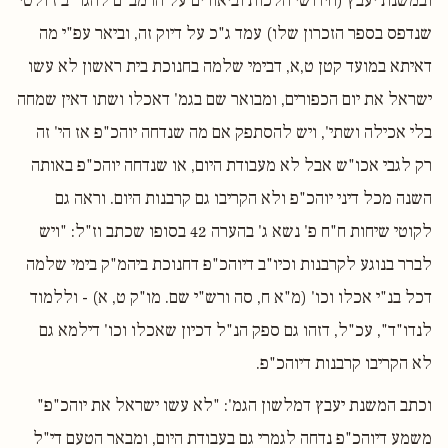
ובמשנת יעבץ (חידושי הלכות וביאורים על הרמב"ם להגר"ב ז'ולטי
שנדפס בספר הזכרון שלו) עמד ג"כ על דיוק זה, וביאר עפ"י מה
דאיתא במועד קטן ט,א, דבימי שלמה בחנוכת בית ראשון לא עשו
ישראל את יום הכפורים, ומבואר שם בגמ' דאכלו ושתו דאין שמחה
בלי אכילה ושתי', ויש להסתפק אם מה שנדחה יוהכ"פ אז הי' זה
רק לגבי אכו"ש אבל לא מעבודת היום, או שנדחה יוהכ"פ באותה
השנה מכל דיני יוהכ"פ ולא הקריבו גם קרבנות היום. וראה גם
לקוטי שיחות ח"ח פ' נשא ג' בהערה 42 בסופו שכתב וז"ל: "ויש
לברר בנוגע לקרבנות וכיו"ב דיוהכ"פ דחנוכת ביהמ"ק בימי שלמה
דכל בנ"י אכלו וכו' (מ"א ח, סה ורש"י שם. מו"ק ט, א) - וללמוד
לנדו"ד", עכ"ל, דזהו גם ספק הנ"ל דכיון שאכלו וכו' דילמא גם
לא הקריבו קרבנות דיוהכ"פ.
וכתב המשנת יעבץ דמלשון הגמ': "לא עשו ישראל את יוהכ"פ"
משמע דיוהכ"פ נדחה לגמרי גם בעבודת היום, ומבאר הטעם די"ל