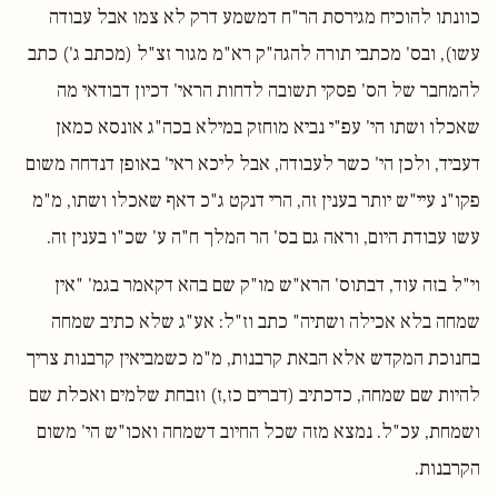
כוונתו להוכיח מגירסת הר"ח דמשמע דרק לא צמו אבל עבודה
עשו), ובס' מכתבי תורה להגה"ק רא"מ מגור זצ"ל (מכתב ג') כתב
להמחבר של הס' פסקי תשובה לדחות הראי' דכיון דבודאי מה
שאכלו ושתו הי' עפ"י נביא מוחזק במילא בכה"ג אונסא כמאן
דעביד, ולכן הי' כשר לעבודה, אבל ליכא ראי' באופן דנדחה משום
פקו"נ עיי"ש יותר בענין זה, הרי דנקט ג"כ דאף שאכלו ושתו, מ"מ
עשו עבודת היום, וראה גם בס' הר המלך ח"ה ע' שכ"ו בענין זה.
וי"ל בזה עוד, דבתוס' הרא"ש מו"ק שם בהא דקאמר בגמ' "אין
שמחה בלא אכילה ושתיה" כתב וז"ל: אע"ג שלא כתיב שמחה
בחנוכת המקדש אלא הבאת קרבנות, מ"מ כשמביאין קרבנות צריך
להיות שם שמחה, כדכתיב (דברים כז,ז) וזבחת שלמים ואכלת שם
ושמחת, עכ"ל. נמצא מזה שכל החיוב דשמחה ואכו"ש הי' משום
הקרבנות.