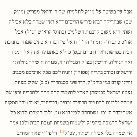
אבל עי' בשיטה על מו"ק לתלמידו של ר' יחיאל מפריש (מו"ק
שם) שבתחילה הביא פירוש הריב"ם דהא דאין שמחה בלא אכילה
ושתי' הוא משום קרבנות השלמים (כתוס' הרא"ש הנ"ל) אבל
אח"כ כתב וז"ל: ומורי הר"ר יחיאל פי' דבהדיא כתיב שמחה בחנוכת
הבית בפרשת ראה (דברים יב,ט) כי לא באתם עד עתה אל המנוחה
ואל הנחלה, ודרשינן בפ"ק דמגילה י,א, מנוחה זו שילה נחלה זו
ירושלים וכתיב בתריה (פסוק י) והניח לכם מכל אויביכם מסביב
והיינו קודם בנין ביהמ"ק, דדרשינן בסנהדרין (כ,ב) שלש מצוות
נצטוו ישראל בכניסתן לארץ להעמיד להם מלך ולהכרית זרעו של
עמלק ולבנות להם בית הבחירה וכתיב (דברים יב, יא-יב) והי' המקום
אשר יבחר ה' וכו' ושמחתם לפני ה"א וגו', ולכן הוצרכו לבוא כל
ישראל לחנוכת ביהמ"ק ולשמוח בשמחת חנוכת הבית ולכן אמר
[1]
אין שמחה בלי אכילה ושתיה, עכ"ל
. דלפי"ז יוצא דהמחייב