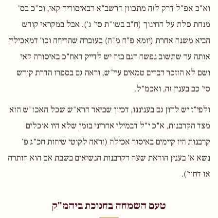
וא"כ אפ"ל דרק לזה מתכוון הרשב"א דבאיסוריה קאי, וכ"כ בס'
מנחת סלת על החינוך (ח"ב בשו"ת סי' ג'). אבל במקראי קודש
הביא משנה אחרת (יומא פ"ח מ"ה) בעוברה שהריחה וכו' דמאכילין
אותה עד שתשוב נפשה דגם בזה יש לדייק דאח"כ באיסורה קאי
ושם לא הוזכר דברים טמאים עיי"ש, וראה גם בספרו הדרת קודש
סי' כב בענין זה, ואכמ"ל.
ולפי"ז יש לדון גם בעניננו, דכיון שביאר הרא"ש שכל האכו"ש הוא
מצד הקרבנות, א"כ י"ל דבמילי אחריני בזמן שלא היו אוכלים
קרבנות היו קיימים באיסור אכילה (וראה לקוטי שיחות חכ"ג פ'
נשא א' בענין הוראת שעה דקרבנות הנשיאים בשבת אם הוא הותרה
או דחוי').
טעם השמחה בחנוכת ביהמ"ק