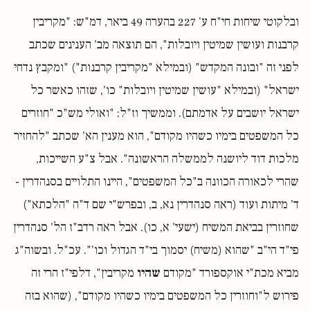
ובלקוטי שיחות חי"ח ע' 227 בהערה 49 ביאר, דמ"ש: "מקריבין
קרבנות ועושין שמיטין ויובלות", הם תוצאה מב' הענינים שכתב
לפני זה "ובונה המקדש" (ובמילא "מקריבין קרבנות") "ומקבץ נדחי
ישראל" (ובמילא "עושין שמיטין ויובלות" כו', שזהו כאשר כל
ישראל יושבים על אדמתם). וממשיך וז"ל: "ואולי מש"כ "חוזרים
כל המשפטים בימיו כשהיו מקודם", הוא מענין הא' שכתב "להחזיר
מלכות דוד ליושנה לממשלה הראשונה". אבל צ"ע השייכות,
שהרי לכאורה הכוונה ב"כל המשפטים", היינו התלויים בסנהדרין -
ד' מיתות ועוד (ראה סנהדרין נא, ב, ובפרש"י שם ד"ה "הלכתא")
שחוזרין בביאת המשיח (ישעי' א, כו). אבל ראה רדב"ז הל' סנהדרין
פי"ד הי"ב "שהוא (משיח) יסמוך בי"ד הגדול וכו'". עכ"ל. ובשוה"ג
מביא מכת"י אוקספורד "מקודם
שהיו
מקריבין", דלפי"ז הרי זה
פירוש ל"וחוזרין כל המשפטים בימיו כשהיו מקודם", (שהוא בזה