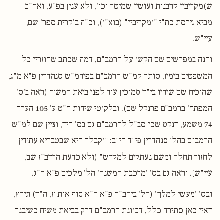
ש)מקריבין קרבנות ועושין שמיטה וכו', ולא ענין בפ"ע, ואח"כ
מביא גירסת כת"י "ומקריבין" (בוא"ו), וכ"ה ב'קרית ספר' שם,
עיי"ש.
והנה במפרשים שם הקשו על הרמב"ם, דמה שכתב שחוזרין כל
המשפטים בימיו, סותר למ"ש הרמב"ם בפיהמ"ש סנהדרין פ"א מ"ג,
שהוכיח שם שיהיו בי"ד סמוכין עוד לפני ביאת המשיח (ראה ב'ס'
המפתח' ברמב"ם פרנקל שם). ובלקוטי שיחות ח"ט ע' 105 הערה
74 משמע, דנקט שכן סב"ל להרמב"ם גם בס' היד, וציין שם למ"ש
הרמב"ם בהל' סנהדרין פי"ד הי"ב: "וקבלה היא שבטבריא עתידין
לחזור תחלה ומשם נעתקים למקדש" (ולא כדעת הרדב"ז שם,
עיי"ש). וראה גם בס' 'מרכבת המשנה' הל' מלכים פ"א ה"ג.
ובס' 'מעשי למלך' (הל' ביהב"ח פ"א ה"א סוף אות יז, ה"ד) תירץ,
דאין כאן סתירה כלל, דכוונת הרמב"ם דרק בביאת משיח כשיבנה