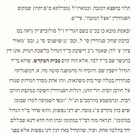
תלוי בחפצא דמזבח, וכמארז"ל (מכילתא ס"פ יתרו) שמקום
הסנהדרין "אצל המזבח", עיי"ש.
ובאמת מובא כן בכ"מ בשם הגרי"ד ז"ל סולובייצ'יק (ראה בס'
'ברכת יצחק' סנהדרין סי' ל, ובס' 'גן שושנים' סי' נ, ובס' 'מאורי
ציון' ע' לד) שאמר ג"כ דישיבת בי"ד הגדול בלשכת הגזית, אינו דין
בהכשר שם בי"ד לבד, אלא הוה קיום
בבית המקדש
, שיהא בי"ד
הגדול יושבין שם. והוכיח זה מהמשנה סוטה מח, א, דמשגלתה
סנהדרין בטלה שיר בית משתאות, וזהו אחת מסדר הגזירות שגזרו
על חורבן הבית. הרי חזינן, דגלות הסנהדרין חשיבה כמקצת חורבן
הבית, וכדמשמע מהרמב"ם הנ"ל: "ומפי השמועה למדו שבזמן
שיש כהן מקריב ע"ג מזבח, יש דיני נפשות, והוא שיהי' בי"ד הגדול
במקומן". דנראה מזה דבי"ד במקומן וכהן הוה חדא דינא שכללם
יחד בהלכה אחת. ועוד, שהתחיל באין דנין דיני נפשות אלא בפני