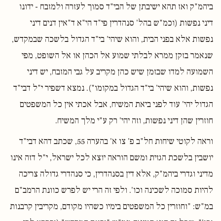
ביהמ"ק ואז תהא ישיבתן של הבי"ד סמוך לעזרה ולמזבח - ידונו
דיני נפשות (וכמ"ש בהל' סנהדרין פי"ד הי"א ד"אין דנים דיני
נפשות אלא בפני הבית, והוא שיהי' בי"ד הגדול בלשכה שבמקדש,
שנאמר בזקן ממרא לבלתי שמוע אל הכהן או אל השופט, מפי
השמועה למדו שבזמן שיש כהן מקריב על גבי המזבח, יש דיני
נפשות, והוא שיהי' בי"ד הגדול במקומו"). נמצא דשפיר י"ל דבי"ד
הגדול יהי' עוד לפני ביאת המשיח, אבל אכתי אין כל המשפטים
חוזרין שהן דיני נפשות, וזה יהי' רק ע"י מלך המשיח.
וראה לקוטי שיחות חל"ב פ' צו א' בהערה 55, שכתב דהא דבי"ד
יושבין בלשכת הגזית ומשם הוראה יוצא לכל ישראל, י"ל דזה אינו
מדיני וגדרי ביהמ"ק, אלא דין בסנהדרין, כי סנהדרי גדולה צריכה
להיות סמוכה לשכינה וכו'. ולפי זה הרי יש לפרש כוונת הרמב"ם
במ"ש: "וחוזרין כל המשפטים בימיו כשהיו מקודם, מקריבין קרבנות