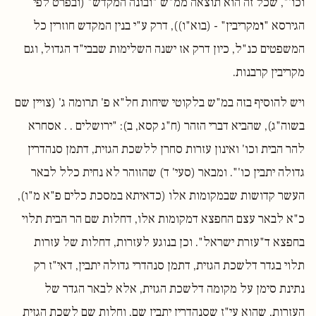
וכו'", שכל זה הוא תוצאה ממ"ש "ובונה המקדש" (ובפרט לפי
הגירסא "
ו
מקריבין" - (בוא"ו)), דרק ע"י בנין המקדש חוזרין כל
המשפטים כנ"ל, כיון דרק אז ישנה השלימות שבבי"ד הגדול, וגם
מקריבין קרבנות.
ויש להוסיף בזה במ"ש בלקוטי שיחות חל"א פ' תרומה ג' (צויין שם
בשוה"ג), שהביא דברי הזהר (ח"ג קסא, ב): "ירושלים . . אסחרא
להר הבית וכו' ואינון עזרות סחרן ללשכת הגזית, דתמן סנהדרין
גדולה יתבין כו'". ומבאר (סעי' ד) שהזוהר לא נחית כלל לבאר
העשר קדושות שבמקומות אלו (כדאיתא במסכת כלים פ"א מ"ו),
כ"א לבאר עצם החפצא דמקומות אלו, דחלות שם הר הבית תלוי
בחפצא ד"עזרת ישראל". וכן בנוגע לעזרות, דחלות של עזרות
תלוי בגדר דלשכת הגזית, דתמן סנהדרי גדולה יתבין, דאי"ז רק
נתינת סימן על מקומה דלשכת הגזית, אלא לבאר הגדר של
העזרות, שהוא עי"ז שסנהדרין יתבין שם, וחלות שם לשכת הגזית