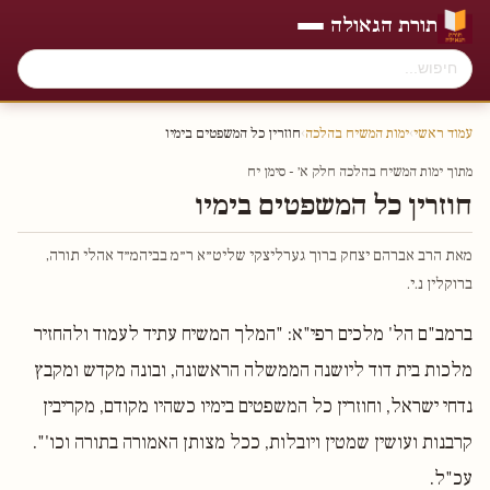
תורת הגאולה
עמוד ראשי
›
ימות המשיח בהלכה
›
חוזרין כל המשפטים בימיו
מתוך ימות המשיח בהלכה חלק א׳ - סימן יח
חוזרין כל המשפטים בימיו
מאת הרב אברהם יצחק ברוך גערליצקי שליט״א ר״מ בביהמ״ד אהלי תורה,
ברוקלין נ.י.
ברמב"ם הל' מלכים רפי"א: "המלך המשיח עתיד לעמוד ולהחזיר
מלכות בית דוד ליושנה הממשלה הראשונה, ובונה מקדש ומקבץ
נדחי ישראל, וחוזרין כל המשפטים בימיו כשהיו מקודם, מקריבין
קרבנות ועושין שמטין ויובלות, ככל מצותן האמורה בתורה וכו'".
עכ"ל.