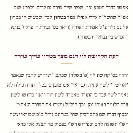
אפשר בדרך הטבע וכו', שפיר שייך שירה גם קודם. ולפי"ז שוב
אפ"ל שהשל"ה איירי אפילו מצד
בטחון
לבד, שכשיש לו בטחון
על נס גלוי צ"ל אמירת השירה (וראה בס' גבורת ה' פרק ז' בנוגע
ההפרש בין נבואה והבטחה).
דעת הקדושת לוי דגם מצד בטחון שייך שירה
וראה בס' קדושת לוי (פ' בשלח) שכתב: "ועוד יש להבין שנאמר
"אז ישיר" לשון עתיד, וגם "אז" אינו מובן כי בכל התורה כולה לא
נאמר לשון עבר כי התורה מאמרה לשון הוה ו"אז" פירושו לשון
עבר כלומר באותו זמן, וכך הול"ל וישירו את השירה הזאת?"
ובסוף דבריו שם כתב דכיון שהי' בטחונם גדול כ"כ שבודאי יעשה
הש"י תשועה להם וכפירוש רש"י בפסוק מה תצעק אלי כדאי