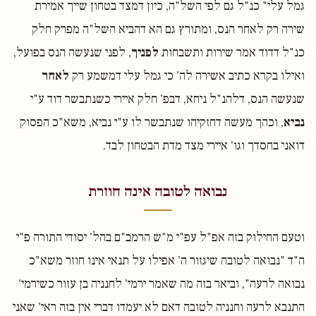
גמל עלי" כנ"ל גם לפי השל"ה, כיון דמצד בטחון שייך אמירת
שירה רק לאחר הנס, ומתורץ גם הא דהביא השל"ה מפרק חלק
כנ"ל דדוד אמר שירות ותשבחות
לפניך
, לפני שנעשה הנס בפועל,
ואילו בקרא כתיב אשירה לה' כי גמל עלי דמשמע רק
לאחר
שנעשה הנס, דלהנ"ל ניחא, דבפ' חלק איירי כשנתבשר דוד ע"י
נביא
, וכהך מעשה דחזקיהו שנתבשר לו ע"י נביא, משא"כ הפסוק
דואני בחסדך וגו' איירי מצד מדת הבטחון לבד.
נבואה לטובה אינה חוזרת
וטעם החילוק בזה אפ"ל עפ"י מ"ש הרמב"ם בהל' יסודי התורה פ"י
ה"ד "נבואה לטובה שיגזור ה' אפילו על תנאי אינו חוזר משא"כ
נבואה לרעה", וביאר בזה מה שאמר ירמי' לחנניה בן עזור כשירמי'
התנבא לרעה וחנניה לטובה דאם לא יעמדו דברי אין בזה ראי' שאני