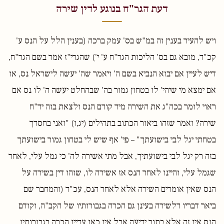
דעת הגר"ח בנוגע לדין שירה
ויש להעיר בענין זה במ"ש בס' עמק ברכה (בענין הלל על הנס ע'
קכ"ד, מובא גם בס' הליכות הגר"ח ע' י') שהגרי"ז אמר בשם הגר"ח,
דיש לעיין אם יבוא הנביא בשם ה' ויאמר שה' יעשה לישראל נס, או
אם ימצא מי שיהי' לו בטחון גמור בה' שבהחלט יעשה ה' לו נס אם
ראוי לומר בכה"ג את השירה מיד קודם הנס ולצאת בזה יד"ח
שירה? ואמר שזהו ביאור הכתוב בתהילים (יג,ו) "ואני בחסדך
בטחתי יגל לבי בישועתך" – פי' אף שיש לי בטחון גמור בישועתך
בזה רק יגל לבי בישועתיך, אבל מתי אשירה לה' כי גמל עלי, לאחר
שגמל עלי, והיינו לאחר הנס אז אשירה לו, שזהו דין בשירה על
הנס שאין אומרים השירה אלא לאחר הנס, עכ"ד (והמחבר שם
ביאר דבריו דלשירה בעינן גם הכרה בגבורותיו של הקב"ה, וקודם
הנס אין זה אלא בתור ידיעה אבל אין כאן עדיין הכרה בגבורותיו