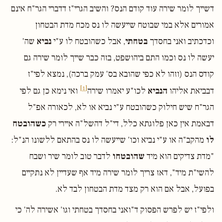
דשייך לומר שירה עוד קודם הנס? והשיב הגרי"ז דדברי הגר"ח אינם
אמורים אלא במי שבוטח שייעשה לו נס מכח מדת הבטחון
וכדכתיב ואני בחסדך
בטחתי
, אבל כשהובטח לו ע"י
נביא
שה'
יעשה לו נס וכמו התם ביהושפט, בזה כבר שייך לומר שירה גם
קודס הנס (וזהו לא כפי שהובא בס' עמק ברכה), נמצא לפי"ז
[1]
דבביאת אליהו
הנביא
לכו"ע יאמרו שירה
ואי נימא כן גם לפי
הגר"ח שיש חילוק כשהובטח ע"י נביא או לא, לכאורה אפ"ל
דבאמת אין כאן פלוגתא כלל, די"ל דהשל"ה איירי רק
כשהובטח
לו
מהקב"ה או ע"י נביא וכו' שייעשה לו נס בהתאם ללשונו הנ"ל:
"מדת צדיקים הוא מיד
שהובטחו
לדבר טוב לומר שיר ושבח
להשי"ת מיד", דאז צריך לומר שירה מיד אף שעדיין לא נתקיים
בפועל, אבל אם הוא רק מצד מדת הבטחון לבד לא.
ולפי"ז יש לפרש הפסוק ד"ואני בחסדך בטחתי וגו' אשירה לה' כי