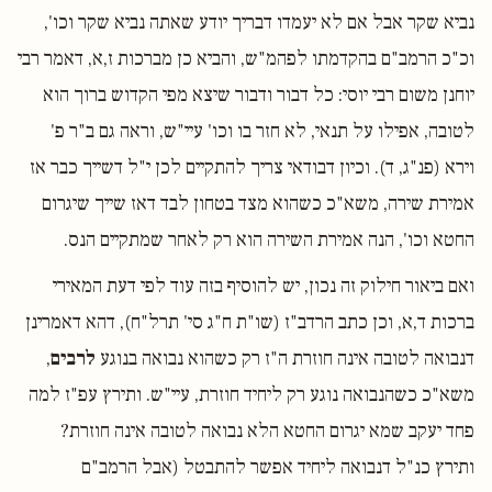
נביא שקר אבל אם לא יעמדו דבריך יודע שאתה נביא שקר וכו',
וכ"כ הרמב"ם בהקדמתו לפהמ"ש, והביא כן מברכות ז,א, דאמר רבי
יוחנן משום רבי יוסי: כל דבור ודבור שיצא מפי הקדוש ברוך הוא
לטובה, אפילו על תנאי, לא חזר בו וכו' עיי"ש, וראה גם ב"ר פ'
וירא (פנ"ג, ד). וכיון דבודאי צריך להתקיים לכן י"ל דשייך כבר אז
אמירת שירה, משא"כ כשהוא מצד בטחון לבד דאז שייך שיגרום
החטא וכו', הנה אמירת השירה הוא רק לאחר שמתקיים הנס.
ואם ביאור חילוק זה נכון, יש להוסיף בזה עוד לפי דעת המאירי
ברכות ד,א, וכן כתב הרדב"ז (שו"ת ח"ג סי' תרל"ח), דהא דאמרינן
דנבואה לטובה אינה חוזרת ה"ז רק כשהוא נבואה בנוגע
לרבים
,
משא"כ כשהנבואה נוגע רק ליחיד חוזרת, עיי"ש. ותירץ עפ"ז למה
פחד יעקב שמא יגרום החטא הלא נבואה לטובה אינה חוזרת?
ותירץ כנ"ל דנבואה ליחיד אפשר להתבטל (אבל הרמב"ם