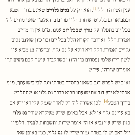
[3]
ענין השירה והלל
, הוא רק על
נסים גלויים
שאינם בדרך הטבע,
וכמבואר גם בלקוטי שיחות חל"ו פורים ב' דאעפ"י שאנו מודים לה'
בכל יום בתפלה על
נסיך שבכל יום
עמנו, מ"מ אין זה מחייב
אמירת הלל, ואדרבה הקורא הלל בכל יום וכו' כיון שאינם נסים
גלויים ואמירת הלל היא דוקא על נס גלוי. ובהערה 13 מביא ע"ז
לשון הירושלמי (פסחים פ"י ה"ו) "כשהקב"ה עושה לכם
ניסים
תהו
אומרים
שירה
", עיי"ש.
וא"כ יש לפרש דגם כשאני בחסדך בטחתי ויגל לבי בישועתך, מ"מ
אכתי לא ידע דוד אם ישועתו תבוא בדרך נס גלוי או שתתלבש
[4]
בדרך הטבע
, לכן אשירה לה' רק לאחר שגמל עלי דאז ידע אם
בא ע"י נס גלוי או לא, אבל באופן שידע מעיקרא שיהי'
נס גלוי
,
כגון שידע ע"י נביא אז הי' אומר שירות ותשבחות
לפניך
. דלפי"ז
י"ל דאם יש לו בטחון גמור שיהי' לו
נס גלוי
, כגון באופן שאי