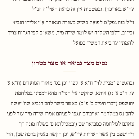
עיי"ש בארוכה). ובפשטות אין זה כדעת השל"ה הנ"ל.
וי"ל בזה נפק"מ לפועל כשיש בשורת הגאולה ע"י אליהו הנביא
וכיו"ב, דלפי השל"ה יש לומר שירה מיד, משא"כ לפי הגר"ח צריך
להמתין עד ביאת המשיח בפועל.
נסים מצד נבואה או מצד בטחון
ובהגש"פ "מבית לוי" ח"א ע' קפ"ו וכן בס' מאורי המועדים (ח"א ע'
עו, ח"ב ע' נג) איתא, שהקשו על הגר"ח מהא דמצינו במלחמת
יהושפט (דברי הימים ב' פ"כ) כאשר בישר להם הנביא שה' יעשה
להם נס במלחמה ואויביהם ינגפו לפניהם אמרו שירה מיד עוד לפני
צאתם למלחמה כמבואר שם (ובמכילתא פ' בשלח מונה הך
דיהושפט בין עשר השירות עיי"ש, וכן הקשה בעמק ברכה שם), הרי