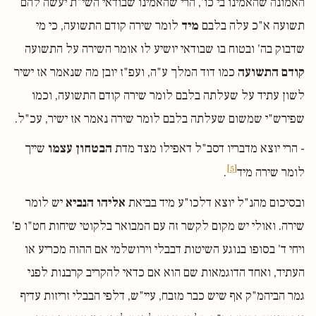
האמונה שהאמינו בי כו', הרי שהאמינו שבודאי השי"ת יעשה להם
תשועה א"כ עלה בלבם
מיד
לומר שירה קודם התשועה, כי מי
שדבוק בה' ובטוח בו שבודאי יושיע לו אומר השירה על התשועה
קודם התשועה
כמו דוד המלך ע"ה, ועפ"ז יובן מה שנאמר אז ישיר
לשון עתיד על שעלתה בלבם לומר שירה קודם התשועה, וכמו
שפירש"י שמשום שעלתה בלבם לומר שירה נאמר אז ישיר, עכ"ל.
- הרי יוצא מדבריו דסב"ל דאפילו מצד מדת
הבטחון עצמו
שייך
[5]
לומר שירה מיד
.
ובסיכום מהנ"ל יוצא דלכו"ע מיד בביאת
אליהו הנביא
יש לומר
שירה. ואולי יש מקום לקשר זה עם המבואר בלקוטי שיחות חט"ו פ'
ויחי ד' בסופו בנוגע השיטות דבבלי וירושלמי אם ההוה מכריע או
העתיד, ואחד הדוגמאות שם הוא אם כדאי להקריב קרבנות לפני
גמר הביהמ"ק אף שיש כבר מזבח, עיי"ש, דלפי הבבלי זריזות עדיף