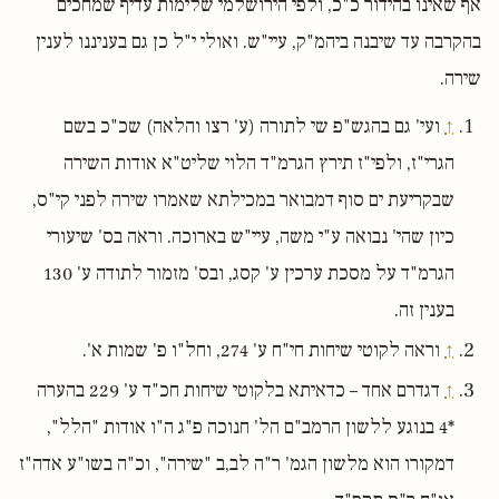
אף שאינו בהידור כ"כ, ולפי הירושלמי שלימות עדיף שמחכים
בהקרבה עד שיבנה ביהמ"ק, עיי"ש. ואולי י"ל כן גם בעניננו לענין
שירה.
↑
ועי' גם בהגש"פ שי לתורה (ע' רצו והלאה) שכ"כ בשם
הגרי"ז, ולפי"ז תירץ הגרמ"ד הלוי שליט"א אודות השירה
שבקריעת ים סוף דמבואר במכילתא שאמרו שירה לפני קי"ס,
כיון שהי' נבואה ע"י משה, עיי"ש בארוכה. וראה בס' שיעורי
הגרמ"ד על מסכת ערכין ע' קסג, ובס' מזמור לתודה ע' 130
בענין זה.
↑
וראה לקוטי שיחות חי"ח ע' 274, וחל"ו פ' שמות א'.
↑
דגדרם אחד – כדאיתא בלקוטי שיחות חכ"ד ע' 229 בהערה
*4 בנוגע ללשון הרמב"ם הל' חנוכה פ"ג ה"ו אודות "הלל",
דמקורו הוא מלשון הגמ' ר"ה לב,ב "שירה", וכ"ה בשו"ע אדה"ז