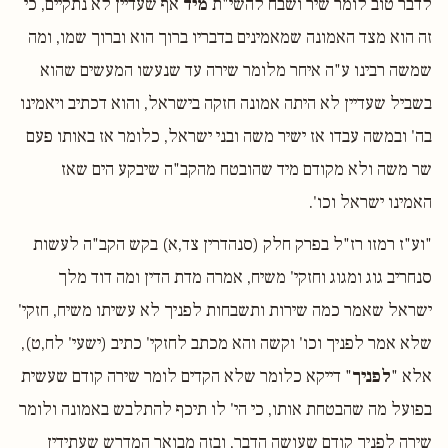
לדבר טוב לומר שיר ושבח להשי"ת
מיד
אף שעדיין לא נתקיים, כי
זה הוא מצד האמונה שמאמינים בדבריו ברוך הוא וברוך שמו, ומה
שמשה רבינו ע"ה איחר מלומר שירה עד שנעשו המעשים שהוא
בשביל שעדיין לא היתה אמונה חזקה בישראל, והוא דכתיב ויאמינו
בה' ובמשה עבדו אז ישיר משה ובני ישראל, כלומר אז באותו פעם
שר משה ולא מקודם מיד שהובטח מהקב"ה שיבקע הים שאז
האמינו ישראל וכו'.
"וע"ז רמזו רז"ל בפרק חלק (סנהדרין צד,א) בקש הקב"ה לעשות
סנחריב גוג ומגוג וחזקי' משיח, אמרה מדת הדין ומה דוד מלך
ישראל שאמר כמה שירות ותשבחות לפניך לא עשיתו משיח, חזקי'
שלא אמר לפניך וכו' וקשה והא מכתב לחזקי' כתיב (ישעי' לח,ט),
אלא "
לפניך
" דייקא כלומר שלא הקדים לומר שירה קודם שעשית
בפועל מה שהבטחת אותו, כי הי' לו תיכף להתלבש באמונה ולומר
שירה לפניך קודם שעושה הדבר, ובזה מבואר המדרש שעתידין