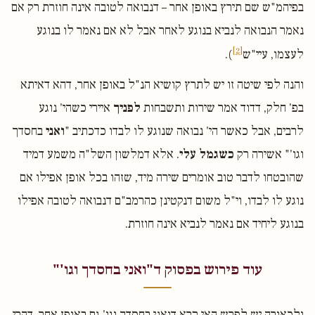
בפיהמ"ש שם תירץ באופן אחר – דנבואה לטובה אינה חוזרת רק אם
נאמר הנבואה לנביא בנוגע לאחר אבל לא אם נאמר לו בנוגע
[2]
לעצמו, עיי"ש
).
והנה לפי שיטה זו יש לתרץ קושיא הנ"ל באופן אחר, דהא דאיתא
בפ' חלק, דדוד אמר שירות ותשבחות
לפניך
איירי כשהי' נוגע
לרבים, אבל כאשר הי' נבואה שנוגע לו לבדו כדכתיב "
ואני
בחסדך
וגו'" אשירה רק
כשגמל עלי
. אלא דמלשון השל"ה משמע דמיד
שהובטחו לדבר טוב אומרים שירה מיד, שזהו בכל אופן אפילו אם
נוגע לו לבדו, וי"ל משום דנקטינן כהרמב"ם דנבואה לטובה אפילו
בנוגע ליחיד אם נאמר לנביא אינה חוזרת.
עוד פירוש בפסוק ד"ואני בחסדך וגו'"
ולכאורה יש לפרש האי קרא דואני בחסדך וגו' גם באופן אחר, דהרי