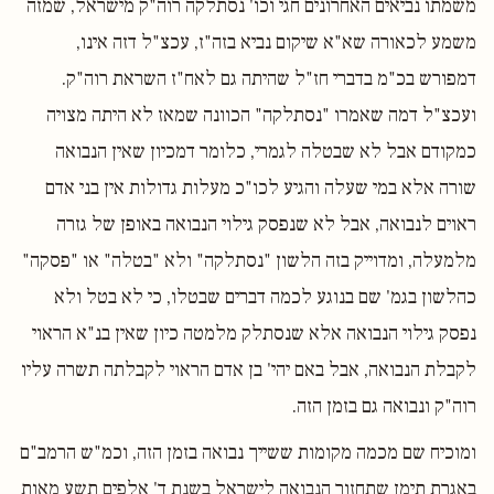
משמתו נביאים האחרונים חגי וכו' נסתלקה רוה"ק מישראל, שמזה
משמע לכאורה שא"א שיקום נביא בזה"ז, עכצ"ל דזה אינו,
דמפורש בכ"מ בדברי חז"ל שהיתה גם לאח"ז השראת רוה"ק.
ועכצ"ל דמה שאמרו "נסתלקה" הכוונה שמאז לא היתה מצויה
כמקודם אבל לא שבטלה לגמרי, כלומר דמכיון שאין הנבואה
שורה אלא במי שעלה והגיע לכו"כ מעלות גדולות אין בני אדם
ראוים לנבואה, אבל לא שנפסק גילוי הנבואה באופן של גזרה
מלמעלה, ומדוייק בזה הלשון "נסתלקה" ולא "בטלה" או "פסקה"
כהלשון בגמ' שם בנוגע לכמה דברים שבטלו, כי לא בטל ולא
נפסק גילוי הנבואה אלא שנסתלק מלמטה כיון שאין בנ"א הראוי
לקבלת הנבואה, אבל באם יהי' בן אדם הראוי לקבלתה תשרה עליו
רוה"ק ונבואה גם בזמן הזה.
ומוכיח שם מכמה מקומות ששייך נבואה בזמן הזה, וכמ"ש הרמב"ם
באגרת תימן שתחזור הנבואה לישראל בשנת ד' אלפים תשע מאות