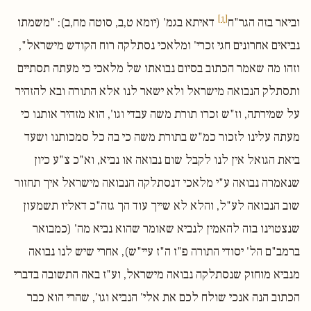
[1]
וביאר בזה הגר"ח
דאיתא בגמ' (יומא ט,ב, סוטה מח,ב): "משמתו
נביאים אחרונים חגי זכרי' ומלאכי נסתלקה רוח הקודש מישראל",
וזהו מה שאמר הכתוב בסיום נבואתו של מלאכי כי מעתה תסתיים
ותסתלק הנבואה מישראל ולא ישאר לנו אלא התורה ובא להזהיר
על שמירתה, וז"ש זכרו תורת משה עבדי וגו', הוא מזהיר אותנו כי
מעתה עלינו לזכור כמ"ש בתורת משה כי בה כל סמכותנו ושעד
ביאת הגואל אין לנו לקבל שום נבואה או נביא, וא"כ צ"ע כיון
שנאמרה נבואה ע"י מלאכי דנסתלקה הנבואה מישראל איך תחזור
שוב הנבואה לע"ל, והלא לא שייך עוד הך גזה"כ דאליו תשמעון
שנצטוינו בזה להאמין לנביא שאומר שהוא נביא מה' (כמבואר
ברמב"ם הל' יסודי התורה פ"ז ה"ז עיי"ש), אחרי שיש לנו נבואה
מנביא מוחזק שנסתלקה נבואה מישראל, וע"ז באה התשובה בדברי
הכתוב הנה אנכי שולח לכם את אלי' הנביא וגו', שהרי הוא כבר