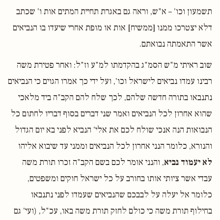
תשמעון וכו' – א"ש, וראה גם באגרת תחיית המתים אות ו' שכתב
דלא יצטרכו ממנו [ממשיח] אות או מופת אחרי שיעדו בו הנביאים
אשר התאמתה נבואתם.
שוב ראיתי מ"ש הסמ"ג בהקדמתו למ"ע וז"ל: ואחר פטירת משה
רבינו עמדו נביאים לישראל וכו', ועל ידי כך אמרו הגוים כי הנביאים
נתנבאו בתורה חדשה שלהם, לכך שלח להם הקב"ה ביד מלאכי
שהוא אחרון לכל הנביאים ואמר שני דברים בסוף דבריו לחתום כל
הנבואות הנה אנכי שולח לכם את אלי' הנביא לפני בא יום הגדול
והנורא, כלומר הנני אחרון לכל הנביאים וממני עד שיבוא אליהו
לא יעמוד נביא
, והנני אומר לכם בשם הקב"ה זכרו תורת משה
עבדי אשר ציותי אותו בחורב על כל ישראל חוקים ומשפטים,
כלומר אל יעלה על לבבכם שהנביאים שעמדו לפני נתנבאו
בחילוף תורת משה כי כולם לחזק תורת משה באו, עכ"ל, (ועי' גם