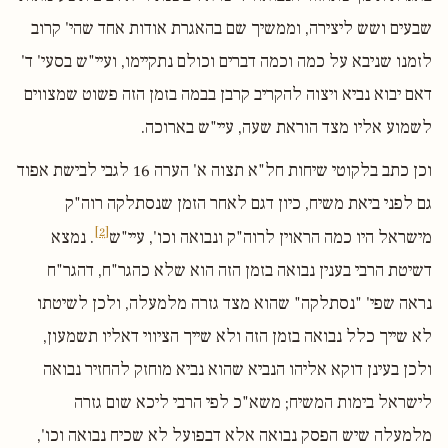
שבעים ושש ליצירה, וממשיך שם בהאגרת אודות אחד שהי' קרוב
לזמנו שניבא על כמה וכמה דברים וכולם נתקיימו, ועיי"ש בסעי' ד'
דאם יבוא נביא ויצוה להקריב קרבן בבמה בזמן הזה פשוט שמצווים
לשמוע אליו מצד הוראת שעה, עיי"ש בארוכה.
וכן כתב בלקוטי שיחות חל"א תצוה א' הערה 16 לגבי לבישת אפוד
גם לפני ביאת משיח, כיון דגם לאחר הזמן שנסתלקה רוה"ק
[2]
מישראל היו כמה הראוין לרוה"ק ונבואה וכו', עיי"ש
. נמצא
דשיטת הרבי בענין נבואה בזמן הזה הוא שלא כהגר"ח, דהגר"ח
נראה שפי' "נסתלקה" שהוא מצד גזרה מלמעלה, ולכן לשיטתו
לא שייך כלל נבואה בזמן הזה ולא שייך הציווי דאליו תשמעון,
ולכן בעינן דוקא אליהו הנביא שהוא נביא מוחזק להחזיר נבואה
לישראל בימות המשיח; משא"כ לפי הרבי ליכא שום גזרה
מלמעלה שיש הפסק נבואה אלא דבפועל לא שכיח נבואה וכו',