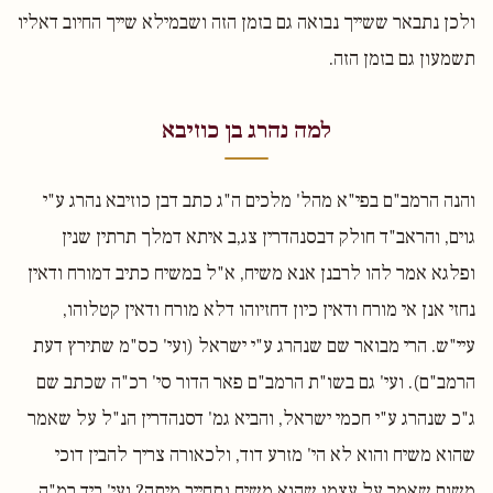
ולכן נתבאר ששייך נבואה גם בזמן הזה ושבמילא שייך החיוב דאליו
תשמעון גם בזמן הזה.
למה נהרג בן כוזיבא
והנה הרמב"ם בפי"א מהל' מלכים ה"ג כתב דבן כוזיבא נהרג ע"י
גוים, והראב"ד חולק דבסנהדרין צג,ב איתא דמלך תרתין שנין
ופלגא אמר להו לרבנן אנא משיח, א"ל במשיח כתיב דמורח ודאין
נחזי אנן אי מורח ודאין כיון דחזיוהו דלא מורח ודאין קטלוהו,
עיי"ש. הרי מבואר שם שנהרג ע"י ישראל (ועי' כס"מ שתירץ דעת
הרמב"ם). ועי' גם בשו"ת הרמב"ם פאר הדור סי' רכ"ה שכתב שם
ג"כ שנהרג ע"י חכמי ישראל, והביא גמ' דסנהדרין הנ"ל על שאמר
שהוא משיח והוא לא הי' מזרע דוד, ולכאורה צריך להבין דוכי
משום שאמר על עצמו שהוא משיח נתחייב מיתה? ועי' ביד רמ"ה