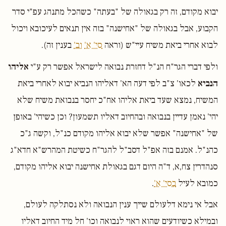
יבוא מקודם, זה רק בגאולה של "בעתה" כשהכל מתנהג עפ"י סדר
הקבוע, אבל בגאולה של "אחישנה" בזה אין תנאים לעיכובא ויכול
לבוא אחרי ביאת משיח עיי"ש (וראה
סי' א'
וב'
בענין זה).
ולפי דברי הגר"ח הנ"ל דחזרת נבואה לישראל אפשר רק ע"י
אליהו
הנביא
לכאו' צ"ב לפי דעה הא' דאליהו הנביא יבוא לאחרי ביאת
המשיח, נמצא שעד ביאת אליהו אח"כ יחסר בנבואת משיח שלא
יהי' נאמן עדיין בנבואה ובהחיוב דאליו תשמעון? וכן כשיהי' באופן
של "אחישנה" אפשר שלא יבוא אליהו מקודם כנ"ל, וקשה ג"כ
כהנ"ל. אמנם בזה אפ"ל דסב"ל להגר"ח כשיטת המהרש"א חדא"ג
סנהדרין צח,א, ד"ה היום דגם בגאולת אחישנה יבוא אליהו מקודם,
כמובא לעיל
בסי' א'
.
אבל אי נימא דלעולם שייך ענין הנבואה ולא נסתלקה לעולם,
ובמילא כשיודעים שהוא ראוי לנבואה וכו' חל מיד החיוב דאליו