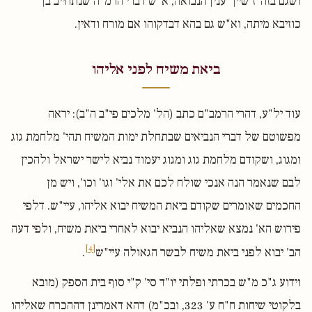
ושגם בזה"ז שייך ענין הנבואה, א"ש דברי הרמ"ה שנתחייב בן
כוזיבא מיתה, וא"ש גם בהא דבדקוהו אם מורח ודאין.
ביאת משיח לפני אליהו
עוד יל"ע, דהרי הרמב"ם כתב (הל' מלכים פי"ב ה"ב): יראה
מפשוטם של דברי הנביאים שבתחלת ימות המשיח תהי' מלחמת גוג
ומגוג, ושקודם מלחמת גוג ומגוג יעמוד נביא לישר ישראל ולהכין
לבם שנאמר הנה אנכי שולח לכם את אלי' וגו' וכו', ויש מן
החכמים שאומרים שקודם ביאת המשיח יבוא אליהו, עיי"ש. דלפי
פירוש הא' נמצא שאליהו הנביא יבוא לאחרי ביאת משיח, ולפי דעה
[4]
הב' יבוא לפני ביאת משיח לבשר הגאולה עיי"ש
.
וידוע ג"כ מ"ש בכרתי ופלתי יו"ד סי' ק"י סוף בית הספק (מובא
בלקוטי שיחות ח"ח ע' 323, ובכ"מ) דהא דאמרינן דההכרח שאליהו