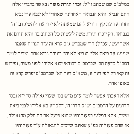
במלב"ם שם שכתב וז"ל:
זכרו תורת משה:
באשר בדבריו אלה
חתם הנביא, והיא הנבואה האחרונה שאחריו לא ינבא עוד נביא
וחוזה עד עת קץ, הודיע להם שמעתה לא יקוו עוד להשיג דבר ה'
בנבואה, רק יזכרו תורת משה לעשות כל הכתוב בה והיא תורם את
אשר יעשו, עכ"ל) הרי שמפרש ג"כ קרא זה ע"ד הגר"ח שאמר
שממנו עד ביאת אלי' הנביא לא יהי' ביניהם נביא אחר. וצריך לומר
דסב"ל כדעה הב' שברמב"ם דבודאי יבוא אליהו לפני משיח, ופירוש
זה קאי רק לפי דעה זו, משא"כ דעה הא' שברמב"ם יפרש קרא זה
באופן אחר.
אלא דאכתי אפשר לומר ע"פ מ"ש בס' שערי גאולה סי' י"א ובס'
הדרנים על הרמב"ם וש"ס הדרן ה', דלכו"ע בא אליהו לפני ביאת
משיח, אלא דפליגי בפעולותיו שהוא פועל אם הם חלק מהגאולה,
או שהם פעולות בפ"ע שאינם שייכים להגאולה ע"ד פעולותיו