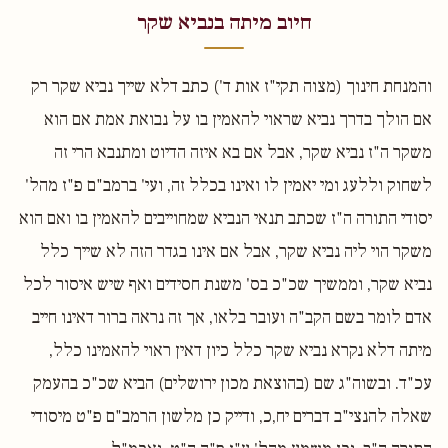
חיוב מיתה בנביא שקר
והמנחת חינוך (מצוה תקי"ז אות ד') כתב דלא שייך נביא שקר רק
אם הולך בדרך נביא שראוי להאמין בו על נבואת אמת אם הוא
משקר ה"ז נביא שקר, אבל אם בא איזה הדיוט ומתנבא הרי זה
לשחוק וללעג ומי יאמין לו ואינו בכלל זה, ועי' ברמב"ם פ"ז מהל'
יסודי התורה ה"ז שכתב תנאי הנביא שמחוייבים להאמין בו ואם הוא
משקר הוי ליה נביא שקר, אבל אם אינו בגדר הזה לא שייך כלל
נביא שקר, וממשיך שכ"כ בס' משנת חסידים ואף שיש איסור לכל
אדם לומר בשם הקב"ה ועובר בלאו, אך זה נראה ברור דאינו חייב
מיתה דלא נקרא נביא שקר כלל כיון דאין ראוי להאמינו כלל,
עכ"ד. ובשוה"ג שם (בהוצאת מכון ירושלים) הביא שכ"כ בהעמק
שאלה להנצי"ב דברים יח,כ, ודייק כן מלשון הרמב"ם פ"ט מיסודי