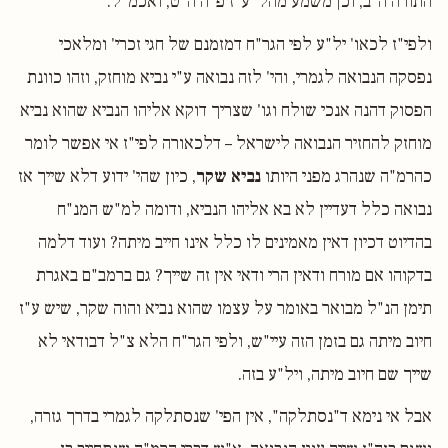
התורה ה"ב, וכן משמע מהל' ע"ז פ"ה ה"ט, ואכמ"ל.
ולפי"ז לכאו' יל"ע לפי הגר"ח דמזמנם של חגי זכרי' ומלאכי
נפסקה הנבואה לגמרי, והי' לזה נבואה ע"י נביא מוחזק, וזהו כוונת
הפסוק דהנה אנכי שולח וגו' שצריך דוקא אליהו הנביא שהוא נביא
מוחזק להחזיר הנבואה לישראל – דלכאורה לפי"ז אי אפשר לומר
כהרמ"ה שנהרג מפני היותו
נביא שקר
, כיון שהי' ידוע דלא שייך אז
נבואה כלל דעדיין לא בא אליהו הנביא, ודומה למ"ש המנ"ח
בהדיוט דכיון דאין מאמינים לו כלל אינו חייב מיתה? ועוד דלמה
בדקוהו אם מורח ודאין הרי ודאי אין זה שייך? גם ברמב"ם באגרת
תימן הנ"ל מבואר באומר על עצמו שהוא נביא והוה שקר, שיש ע"ז
חיוב מיתה גם בזמן הזה עיי"ש, ולפי הגר"ח הלא צ"ל דבודאי לא
שייך שם חיוב מיתה, ויל"ע בזה.
אבל אי נימא ד"נסתלקה", אין הפי' שנסתלקה לגמרי בדרך גזרה,