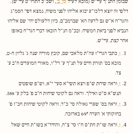
שבזמן התנ"ך עיי"ש (מובא לעיל
סי' ב'
, ושכ"כ התויו"ט עיי"ש).
דלפי זה יוצא דלכו"ע יבוא אליהו לפני משיח, נמצא דפי' הסמ"ג
והגר"ח א"ש גם לדעה הא' שברמב"ם, כיון דלעולם יהי' שם אליהו
הנביא לפני ביאת המשיח. ובכ"מ הנ"ל הובאו דברי הגר"ח באופן
אחר קצת, עיי"ש.
↑
כתבי הגרי"ז עה"ת מלאכי שם, קובץ מוריה שנה ג' גליון ח-ט,
מובא בס' תורת חיים על תנ"ך ע' רל"ו, מאורי המועדים ח"ב ע'
צד.
↑
וראה שיחת ש"פ ויצא תשי"א סעי' י"א, וש"פ שופטים
תנש"א ס"ט ואילך. וראה גם לקוטי שיחות ח"ב פ' בלק ע' 588.
↑
וראה בס' שערי גאולה סי' כ"ד, וראה לקוטי שיחות חכ"ז פ'
בחוקותי א' הערה *69 בארוכה.
↑
וראה שו"ת חת"ס ח"ו סי' צ"ח, והחיד"א בשו"ת חיים שאל