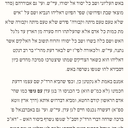
באש העליוני ושב כל יסוד אל יסודו, עיי"ש. ועי' גם אבודרהם (סדר
מוצאי שבת ופירושו) שפי' הפיוט דאליהו הנביא ושם על "איש
שלא טעם טעם מיתה וקבורה" פירש שלא טעם מיתה וקבורה שלא
מת כמות כל אדם אלא שהעלתהו רוח סערה מן הארץ עד גלגל
האש ושם כלה בשרו ושב כל יסודו והרוח תשוב אל האלקים אשר
נתנה, עיי"ש. ולכאורה לפי"ז יש לבאר דעת מהר"י בר רב דנקט
דאליהו הוא כשאר הצדיקים שמתו שיצטרכו סמיכה מחדש כיון
דסבירא להו שגופו נשרפה באש.
אמנם באמת לא נקטינן כן, וכפי שהביא הרד"ק שם עצמו דדעת
חכמינו (לא כמ"ש הוא) כי הכניסו ה' בגן עדן
עם גופו
כמו שהי'
אדם הראשון קודם החטא, ומביא דבדרוש איתא (דרך ארץ זוטא
ספ"א) דעשרה נכנסו חיים לגן עדן, עיי"ש. ועי' גם באברבנאל פ'
ברכה שדחה דברי הרד"ק דסב"ל שגופו נשרף ביסוד האש – "דא"כ