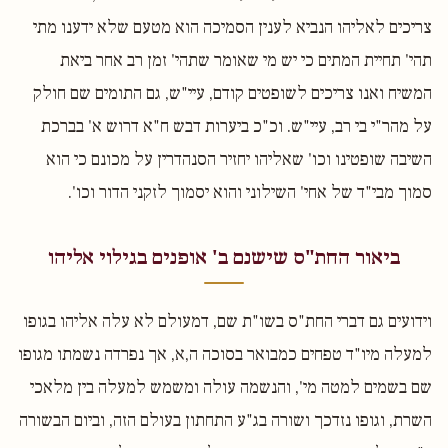
צריכים לאליהו הנביא לענין הסמיכה הוא מטעם שלא ידענו מתי
תהי' תחיית המתים כי יש מי שאומר שתהי' זמן רב אחר ביאת
המשיח ואנו צריכים לשופטים קודם, עיי"ש, גם התומים שם חולק
על מהר"י בי רב, עיי"ש. וכ"כ ביערות דבש ח"א דרוש א' בברכת
השיבה שופטינו וכו' שאליהו יחזיר הסנהדרין על מכונם כי הוא
סמוך מבי"ד של אחי' השילוני והוא יסמוך לזקני הדור וכו'.
ביאור החת"ס שישנם ב' אופנים בגילוי אליהו
וידועים גם דברי החת"ס בשו"ת שם, דמעולם לא עלה אליהו בגופו
למעלה מיו"ד טפחים כמבואר בסוכה ה,א, אך נפרדה נשמתו מגופו
שם בשמים למטה מי', והנשמה עולה ומשמש למעלה בין מלאכי
השרת, וגופו נזדכך ושורה בג"ע התחתון בעולם הזה, וביום הבשורה