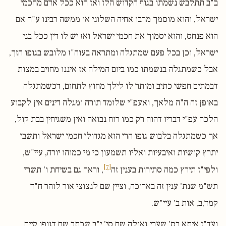
ב"ב תתלבש נשמתו בגוף הקדוש הלז ואז הוא ככל אדם מחכמי
ישראל, והוא מוסמך מרבו אחיה השלוני או ממשה רבינו ע"ה אם
הוא פנחס, והוא יסמוך את חכמי ישראל ואז יש לו דין ככל בני
ישראל, וכן בכל פעם שמתגלה ומתראה בעוה"ז מלובש בגופו הזך,
אבל כשמתגלה בנשמתו כמו ביום המילה אז איננו מחויב במצות
דבמתים חפשי כתיב ומותר לו לילך מחוץ לתחום, דכשמתגלה
באופן זה ה"ה מלאך, ואעפ"י שלומד תורה ומגלה דינים אין לקבוע
הלכה עפ"י דבריו דהוה רק כמו רוח נבואה ואין משגיחין בבת קול,
אך כשמתגלה בלבוש גופו הרי הוא מגדולי חכמי ישראל ותשבי
יתרץ קושיות ואיבעיות ואליו תשמעון כי מי כמוהו יורה, עיי"ש,
[7]
ולפי"ז תירץ כמה סתירות בענין זה
, וראה גם בשיחת ו' תשרי
תש"מ שנת' ענין זה בארוכה, וציין שם לנצוצי אור לזהר ח"ד
קמד,ב, אות ב' עיי"ש.
ועד"ז איתא בס' שערי גאולה שם סי' י"ב שכתב שם דגופו קיים