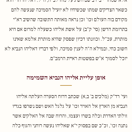
אלא שמהר"י בי רב שם השיג על מהרלב"ח, וז"ל: דאליהו הרי הוא
כשאר הצדיקים שמתו שכשיחיו לא יועיל הסמיכה שנעשה להם
מקודם בזה העולם וכו' וכן נראה מאותה התשובה שהשיב רא"י
בתרומת הדשן (סי' ק"ב) על אשת אליהו כשעלה למרום אם היא
מותרת, עכ"ל. וכוונתו דכיון שפסק שהיא מותרת אלמא שאינו
חשוב כחי, ובמילא ה"ה לענין סמיכה, ולפי דבריו דאליהו הנביא לא
יוכל לסמוך א"ש בפשטות ראיית הרמב"ם.
אופן עליית אליהו הנביא השמימה
ועי' רד"ק (מלכים ב' ב,א) שכתב דרוח הסערה העלתה אליהו
הנביא מן הארץ אל האויר וכו' על גלגל האש ושם נשרפו בגדיו
זולתי האדרת וכלה בשרו ועצמו, והרוח שבה אל האלקים אשר
נתנה וכו', וכ"כ שם בפסוק י"א שאליהו נעשה רוחני והגוף כלה