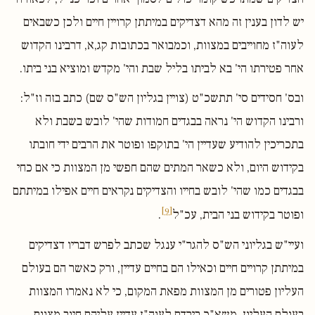
יש לדון בענין זה מהא דצדיקים במיתתן קרויין חיים ולכן כשבאים
לעוה"ז מחוייבים במצוות, וכמבואר בכתובות קג,א, דרבינו הקדוש
אחר פטירתו הי' בא לביתו בליל שבת והי' מקדש ומוציא בני ביתו.
ובס' חסידים סי' תתשכ"ט (צויין בגליון הש"ס שם) כתב בזה וז"ל:
ורבינו הקדוש הי' נראה בבגדים חמודות שהי' לובש בשבת ולא
בתכריכין להודיע שעדיין הי' בתוקפו ופוטר את הרבים ידי חובתו
בקידוש היום, ולא כשאר המתים שהם חפשי מן המצוות כי אם כחי
בבגדים כמו שהי' לובש בחייו והצדיקים נקראים חיים אפילו במיתתם
[9]
ופוטר בקידוש בני הבית, עכ"ל
.
ועיי"ש בגליוני הש"ס להגר"י ענגל שכתב לפרש דבריו דצדיקים
במיתתן קרויים חיים וכאילו הם בחיים עדיין, ורק כאשר הם בעולם
העליון פטורים מן המצוות מפאת המקום, כי לא נאמרו המצוות
בעולם העליון, משא"כ בירדם לעוה"ז עדיין עליהם חיוב מצוות