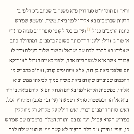
וראה גם תוס' יו"ט סנהדרין פ"א משנה ב' שכתב ג"כ דלפי ב'
הדעות שברמב"ם בא אליהו לפני ביאת משיח, ומשמע שפירש
[3]
כוונת הרמב"ם כנ"ל
ועי' גם בס' לקוטי סופר ח"ב מצוה כד (דף
א' טור ג) וז"ל: ולענ"ד דהכוונה פשוטה ברמב"ם, דמתחילה כתב
שאליהו בא להכין לבם של ישראל ולשום שלום בעולם ויהי' לו
עבודה אשר א"א לגמור ביום אחד, ולפני בא יום הגדול לאו דוקא
יום שלפני ביאת בן דוד, אלא איזה ימים קודם, ואח"כ כתב יש מן
החכמים שסוברים שקודם ביאת משיח סמוך לביאתו ממש יבוא
אליהו, כפשטות הקרא לפני בא יום הגדול יום א' קודם ביאת בן דוד
יבוא אליהו, וכפשטות סוגיא דשמעתן (עירובין מג,ב) ומתורץ הכל,
דאינו סותר הרמב"ם דבריו, ואינו חולק על מקרא, רק מחולקין
בפירוש הקרא עכ"ל, ועי' גם בס' 'תורת המלך' ברמב"ם שם שפירש
כן, ועפי"ז תירץ ג"כ דלב' הדעות לא קשה ממ"ש הנני שולח לכם