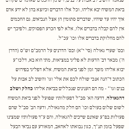
שנאמר והשיב לב אבות על בנים, ויש מן החכמים שאומרים שקודם
ביאת המשיח יבא אליהו, וכל אלו הדברים וכיוצא בהן לא ידע אדם
איך יהיו עד שיהיו, שדברים סתומין הן אצל הנביאים, גם החכמים
אין להם קבלה בדברים אלו, אלא לפי הכרע הפסוקים, ולפיכך יש
להם מחלוקת בדברים אלו וכו' עכ"ל.
ובס' שערי גאולה (סי' י"א) ובס' הדרנים על הרמב"ם וש"ס (הדרן
ה') מבאר דב' הדעות לא פליגי במציאות, מתי הוא בא, דלכו"ע
יבוא אליהו משך זמן לפני ביאת המשיח, אלא דפליגי בפירוש
הכתוב ד"הנה אנכי שולח לכם את אלי' וגו' והשיב לב אבות על
בנים וגו'" - מה הם הענינים שנכללים בביאת אליהו
כחלק ושלב
דהגאולה
, דדעה הא' סב"ל דפעולותיו שפועל לפני ביאת המשיח
לשום שלום בעולם וכו' הם חלק מהגאולה, ודעה הב' סב"ל שהם
פעולות בפ"ע שאינם שייכים להגאולה, והם ע"ד פעולותיו שמצינו
שפעל בזמן תנ"ך, כגון נבואתו לאחאב, המאורע עם נביאי הבעל