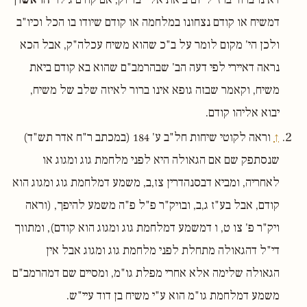
דמשיח או קודם נצחונו במלחמה או קודם שיודו בו הכל וכיו"ב
ולכן הי' מקום לומר על ב"כ שהוא משיח עכלה"ק, אבל הכא
נראה דאיירי לפי דעה הב' שבהרמב"ם שהוא בא קודם ביאת
משיח, וקאמר שבזה גופא אינו ברור לאיזה שלב של משיח,
יבוא אליהו קודם.
↑
וראה לקוטי שיחות חל"ב ע' 184 (במכתב ר"ח אדר תש"ד)
שנסתפק שם אם הגאולה היא לפני מלחמת גוג ומגוג או
לאחריה, ומביא דבסנהדרין צז,ב, משמע דמלחמת גוג ומגוג הוא
קודם, אבל בע"ז ג,ב, ובויק"ר פ"ל פ"ה משמע להיפך, (וראה
ויק"ר פ' צו ט, ו דמשמע דמלחמת גוג ומגוג הוא קודם), ומתווך
די"ל דהגאולה מתחלת לפני מלחמת גוג ומגוג אבל אין
הגאולה שלימה אלא אחרי מפלת גו"מ, ומסיים שם דמהרמב"ם
משמע דמלחמת גו"מ הוא ע"י משיח בן דוד עיי"ש.