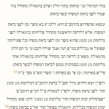
בהר הכרמל וכו' וביאתו בתור חלק ושלב בהגאולה מתחיל בזה
שמיד לפני ביאת המשיח יבשר ביאתו.
ונמצא שהפירוש בהרמב"ם הוא, דלכו"ע בא משך זמן לפני ביאת
המשיח, אלא דלדיעה הראשונה מתחיל שליחותו בהגאולה לפני
מלחמת גוג ומגוג שהוא משך זמן לפני ביאת משיח וכל פעולותיו
שפועל אז נכללים במ"ש הנה אנכי שולח לכם וגו' כי הם חלק
מהגאולה, משא"כ לדיעה הב' מתחיל שליחותו בהגאולה אחר
מלחמת גוג ומגוג בסמיכות ממש לביאת המשיח לבשר ביאתו,
[1]
עיי"ש בארוכה, וכן פי' גם בשיחת ו' תשרי תש"מ סעי' כ"ה.
ולפי"ז יוצא חידוש גדול דסב"ל בדעת הרמב"ם דמלחמת גוג ומגוג
תהי' לפני ביאת משיח, ולפי"ז לכאורה צ"ל דמ"ש הרמב"ם
"שבתחלת ימות המשיח תהי' מלחמת גוג ומגוג" היינו שאז מתחיל
[2]
ימות המשיח בכללות, והגאולה בפועל תהי' אח"כ בביאת משיח.