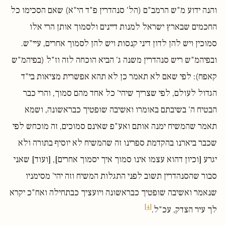
והנה ידוע מ"ש הרמב"ם (הל' סנהדרין פ"ד הי"א) שאם הסכימו כל
החכמים שבארץ ישראל למנות דיינים ולסמוך אותן הרי אלו
סמוכין ויש להן לדון דיני קנסות ויש להן לסמוך אחרים, עיי"ש.
ובפיהמ"ש ריש סנהדרין משנה ג' הביא הוכחה לזה וז"ל (בפיהמ"ש
קאפח): לפי שאם לא תאמר כן לא תהא אפשרית מציאות בי"ד
הגדול לעולם, לפי שצריך שיהי' כל אחד מהם סמוך, והרי כבר
הבטיח ה' בשיבתם באומרו ואשיבה שופטיך כבראשונה, ושמא
תאמר שהמשיח ימנה אותם ואע"פ שאינם סמוכים, זה מוכחש לפי
שכבר ביארנו בהקדמת ספרינו זה שהמשיח לא יוסיף בתורה ולא
יגרע [וכיון דהוא עצמו אינו סמוך איך יסמוך אחרים], [ועוד] שאני
סבור שהסנהדרין תשוב לפני התגלות המשיח וזה יהי' מסימניו
שנאמר ואשיבה שופטיך כבראשונה ויועציך כבתחילה ואח"כ יקרא
[4]
לך עיר הצדק, עכ"ל.