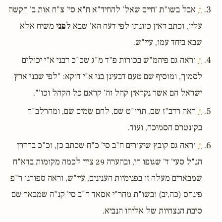
↑
אבל בשו"ת 'חיים שאל' להחיד"א ח"א סי' צ"ח אות ב' הקשה
עליו, וכתב דאין כוונתו לפי דעה הא' שבא
לפני
משיח אלא
שבא ביחד עמו, עיי"ש.
↑
וראה גם פיהמ"ש בכורות פ"ד מ"ג שכ"כ דבני א"י יכולים
לסמוך, ומוסיף שם טעם דבעינן בני א"י דוקא: "לפי שבני ארץ
ישראל הם אשר נקראין קהל וה' קראם כל הקהל וכו'".
↑
ראה רדב"ז שם, תויו"ט שם, לחם שמים שם, ומהרלב"ח
בקונטרס הסמיכה, ועוד.
↑
וראה גם קובץ שיעורים ח"ב סי' כ"ח שכתב כן, וכ"כ בהדרן
הנ"ל סעי' ד' שגופו חי, ובהערה 29 ציין לכמה מקומות בדא"ח
שמבארים מעלה זו בפנימיות הענינים, עיי"ש, וראה ספורנו ר"פ
פינחס (כה,יב) ובשו"ת מהר"י אסאד ח"ב סי' קנ"ה שמבאר שם
סיבת הנצחיות של אליהו הנביא.