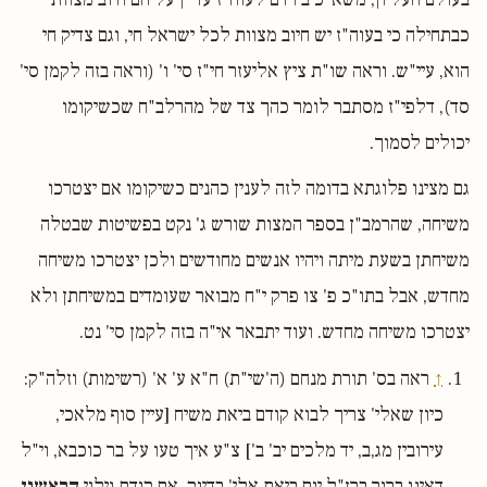
כבתחילה כי בעוה"ז יש חיוב מצוות לכל ישראל חי, וגם צדיק חי
הוא, עיי"ש. וראה שו"ת ציץ אליעזר חי"ז סי' ו' (וראה בזה לקמן סי'
סד), דלפי"ז מסתבר לומר כהך צד של מהרלב"ח שכשיקומו
יכולים לסמוך.
גם מצינו פלוגתא בדומה לזה לענין כהנים כשיקומו אם יצטרכו
משיחה, שהרמב"ן בספר המצות שורש ג' נקט בפשיטות שבטלה
משיחתן בשעת מיתה ויהיו אנשים מחודשים ולכן יצטרכו משיחה
מחדש, אבל בתו"כ פ' צו פרק י"ח מבואר שעומדים במשיחתן ולא
יצטרכו משיחה מחדש. ועוד יתבאר אי"ה בזה לקמן סי' נט.
↑
ראה בס' תורת מנחם (ה'שי"ת) ח"א ע' א' (רשימות) וזלה"ק:
כיון שאלי' צריך לבוא קודם ביאת משיח [עיין סוף מלאכי,
עירובין מג,ב, יד מלכים יב' ב'] צ"ע איך טעו על בר כוכבא, וי"ל
דאינו ברור ברז"ל יום ביאת אלי' בדיוק, אם קודם גילוי
הראשון