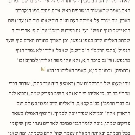
לא הי' מגדיל הכתוב בענין לקיחתו ולמה לא יחליט בו שם המות,
האם נאמר שהאנשים הנשרפים באש אינם מתים כמו הנקברים
בארץ, וזה מורה על אמיתת דעת חז"ל דותשאהו רוח לגן עדן ושם
הוא יושב בגוף ונפש". ועי' גם בפירוש רמב"ן עה"ת פ' אחרי יח,ד
שכתב דאליהו קיים בגופו ונפשו, וכן האריך בתורת האדם סוף שער
הגמול (כתבי הרמב"ן ח"ב דש,ב) שאצל אליהו לא נפרד הגוף
מהנפש. ועי' גם סוכה ה,א, ולא עלו משה ואליהו למרום וכו'
[6]
(בתמיה). ובמו"ק כו,א, קאמר דאליהו חי הוא.
וזהו טעמו של מהרלב"ח שם (באמצע ד"ה עוד כתב), שדחה דברי
מהר"י בר רב, כי אליהו חי הוא ולא חשיב כצדיק שמת, והביא לזה
גם דברי הרמב"ן בב"ב קכא,ב, ד"אליהו קיים ומצוי בעולם ועם
הראויין אליו" ובמילא שפיר יוכל לסמוך. והוסיף דאפילו בשאר
צדיקים שמתו, נוכל לומר דבני סמיכה לאחרים נינהו כיון שיקומו
בכל חכמתם ובאותה המעלה עצמה שהי' להם כשמתו, ומה שאנו