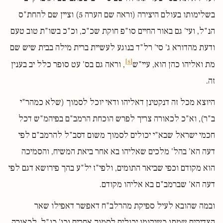
בשלימותו בעולם היצירה (וראה שם הערה 5) וציין שם להחת"ס
הנ"ל, ועי' גם באור החיים סו"פ חוקת שכ"כ, וכ"כ בשו"ת טוב טעם
ודעת מהדורא ג' סי' רל"ד בנוגע לעשיית ברית מילה בבית שיש שם
[8]
מת ואליהו כהן הוא, עיי"ש
, וראה גם בס' עט סופר כלל יב בענין
זה.
היוצא מכל זה דנקטינן דאליהו ודאי יוכל לסמוך (שלא כמהר"י
ב"ר), וא"כ לכאורה צריך לפרש הוכחת הרמב"ם בפיהמ"ש דכל
חכמי ישראל שבא"י יכולים לסמוך משום דסב"ל להרמב"ם לפי
דעה הא' בהל' מלכים שאליהו בא אחר ביאת המשיח, והסמיכה
הוא מקודם וכפי שביאר התומים, ולפי"ז יל"ע בהך פירושא דגם לפי
דעה הא' שברמב"ם בא אליהו מקודם.
ובמה שהובא לעיל ספיקת מהרלב"ח דאפשר דאפילו שאר
הצדיקים שמתו כשיקומו יכולים לסמוך אחרים וכו' כנ"ל, לכאורה