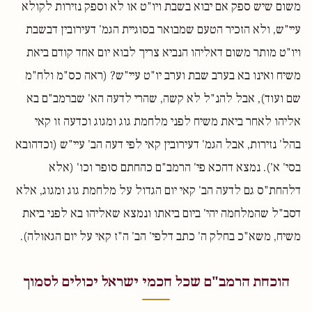
משום שיש ספק אם יבוא בשבת ויו"ט או לא וספק נזירות לקולא
עיי"ש, ולא הזכיר הטעם שמבואר בסוגיית הגמ' דעירובין דבשבת
ויו"ט מותר משום דאליהו הנביא צריך לבוא יום אחד קודם ביאת
משיח ואינו בא בערב שבת וערב יו"ט עיי"ש? (ראה כס"מ ולח"מ
שם ועוד), אבל להנ"ל לא קשה, שהרי לדעה הא' שברמב"ם בא
אליהו לאחר ביאת משיח לפני מלחמת גוג ומגוג וכדעה זו קאי
בהל' נזירות, אבל הגמ' דעירובין קאי לפי דעה הב' עיי"ש (וכדהובא
בסי' א'). נמצא דהכא פי' הרמב"ם כהחתם סופר וכו' (אלא
דלהחת"ס גם לדעה הב' קאי יום הגדול על מלחמת גוג ומגוג, אלא
דסב"ל שהמלחמה יהי' ביום ביאתו ונמצא שאליהו בא לפני ביאת
משיח, משא"כ בחלק ה' כתב דלפי' הב' ה"ז קאי על יום הגאולה).
הוכחת הרמב"ם שכל חכמי ישראל יכולים לסמוך