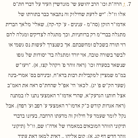
↑
הרה"ת וכו' הרב יהושע שי' מונדשיין העיר על דברי חת"ס
אלו וז"ל: "יש לדעת שחילוק זה נתבאר כבר בתורתו של
אדמו"ר הזקן (סה"מ - ענינים - ע' קד-קה), שאלי' מלאך הברית
מתגלה בברי"מ רק ברוחניות, וכך מתגלה לצדיקים ומגלה להם
רזי תורה בשכלם ומחשבתם. אך כשנצרך לעשות נס גשמי או
לבשר בשורה טובה, אזי יורד ומתגלה בד' יסודות של גופו
שנשאר בסערה וכו' (ראה זוהר פ' ויקהל קצז, א). "ויעו"ש
במ"מ שמציין למקבילות רבות בדא"ח, וביניהם בס' אמרי-בינה
(שער הק"ש פ' יג). לכאו' הי' אפ"ל שהחת"ס ראה את האמ"ב
אצל חותנו הגרעק"א, שהרי אדמו"ר האמצעי נתנו לו במתנה
(ראה אגרות קודש כ"ק אדמו"ר האמצעי ע' רפב וע' רפח). אבל
נקל לומר שעמד על חילוק זה מדעתו הרחבה, בעיונו בדברי
תיקוני הזוהר המובאים במאמרו של אדה"ז שם, וז"ל (תיקוני
זוהר חדש דף קג, א): קום אליהו .. דאית למאן דאת עתיד