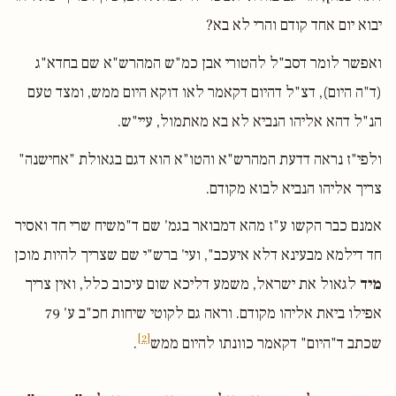
יבוא יום אחד קודם והרי לא בא?
ואפשר לומר דסב"ל להטורי אבן כמ"ש המהרש"א שם בחדא"ג
(ד"ה היום), דצ"ל דהיום דקאמר לאו דוקא היום ממש, ומצד טעם
הנ"ל דהא אליהו הנביא לא בא מאתמול, עיי"ש.
ולפי"ז נראה דדעת המהרש"א והטו"א הוא דגם בגאולת "אחישנה"
צריך אליהו הנביא לבוא מקודם.
אמנם כבר הקשו ע"ז מהא דמבואר בגמ' שם ד"משיח שרי חד ואסיר
חד דילמא מבעינא דלא איעכב", ועי' ברש"י שם שצריך להיות מוכן
מיד
לגאול את ישראל, משמע דליכא שום עיכוב כלל, ואין צריך
אפילו ביאת אליהו מקודם. וראה גם לקוטי שיחות חכ"ב ע' 79
[2]
שכתב ד"היום" דקאמר כוונתו להיום ממש
.