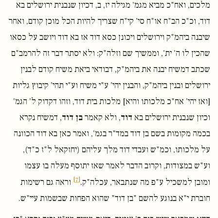
מלכים, ואח"כ מביא מגמ' מגילה יז, ב, דכיון שנבנית ירושלים בא
דוד, וכ"כ הב"ח או"ח סי' קי"ח שצריך להיות הכל מוכן קודם, ואחר
שיבנה ביהמ"ק וירושלים ויכונן כסא דוד אז בא דוד ויושב על כסאו
שהכין לו ה' ית', וממשיך שם וזלה"ק: ולא יסתר דבר זה להרמב"ם
שכתב דמשיח יבנה את ביהמ"ק, דבודאי ביאת משיח קודם לבנין
ירושלים ובנין ביהמ"ק, והבנין יהי' ע"י משיח וע"י תהי' קיבוץ גליות
[ואז יהי' אח"כ מלכותו והיא] מלכות בית דוד, וזהו דקדוק ל' הגמ'
וכיון שנבנית ירושלים בא
דוד
, ולא קאמר
בן דוד
, דמשיח נקרא
בכמה מקומות בשם בן דוד במד"ר בגמ', ואמר כאן בא דוד הכוונה
על מלכותו, וכמ"ש ועבדי דוד מלך עליהם (יחזקאל ל"ז כ"ד),
וע"ש במצודות, וקרוב הדבר לאמר שאז יתוסף מעלה בו עצמו
[7]
ומובן למשכיל ע"פ מה שנתבאר, עכלה"ק.
וראה גם רשימות
חוברת י"א בנוגע להשם "בן דוד" שהוא הפחות שבשמות עיי"ש.