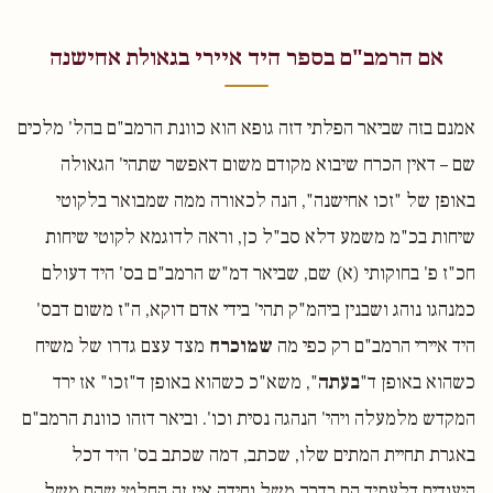
אם הרמב"ם בספר היד איירי בגאולת אחישנה
אמנם בזה שביאר הפלתי דזה גופא הוא כוונת הרמב"ם בהל' מלכים
שם – דאין הכרח שיבוא מקודם משום דאפשר שתהי' הגאולה
באופן של "זכו אחישנה", הנה לכאורה ממה שמבואר בלקוטי
שיחות בכ"מ משמע דלא סב"ל כן, וראה לדוגמא לקוטי שיחות
חכ"ז פ' בחוקותי (א) שם, שביאר דמ"ש הרמב"ם בס' היד דעולם
כמנהגו נוהג ושבנין ביהמ"ק תהי' בידי אדם דוקא, ה"ז משום דבס'
היד איירי הרמב"ם רק כפי מה
שמוכרח
מצד עצם גדרו של משיח
כשהוא באופן ד"
בעתה
", משא"כ כשהוא באופן ד"זכו" אז ירד
המקדש מלמעלה ויהי' הנהגה נסית וכו'. וביאר דזהו כוונת הרמב"ם
באגרת תחיית המתים שלו, שכתב, דמה שכתב בס' היד דכל
היעודים דלעתיד הם בדרך משל וחידה אין זה החלטי שהם משל