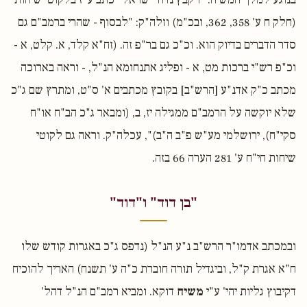
(חלק ח ע' 358, 362, ובכ"מ) וזלה"ק: "לבסוף - שהרי ברמב"ם גם
סדר הדברים בדיוק הוא. וכ"כ גם בר"פ זה. (זח"א קלד, א. קלט, א -
וכ"פ רש"י ברכות מט, א - ופליג אתנחומא הנ"ל, - וראה בארוכה
מכתב כ"ק אדנ"ע [הרש"ב] בקובץ מכתבים א' ס"ט, ומתרץ שם ג"כ
שלא יוקשה על הרמב"ם ממגילה יז, ב, (ומבאר ג"כ הב"ח או"ח
סקי"ח), ירושלמי מע"ש פ"ב ה"ב)", עכלה"ק. וראה גם לקוטי
שיחות חי"ח ע' 281 הערה 66 בזה.
"בן דוד" ו"דוד"
ובמכתב אדמו"ר הרש"ב נ"ע הנ"ל (נדפס ג"כ באגרות קודש שלו
ח"א אגרת ק"ל, וביגדיל תורה חוברת כ"ה ע' תשנח) האריך להוכיח
דקיבוץ גליות יהי' ע"י
משיח
דוקא. ומביא רמב"ם הנ"ל דהל'