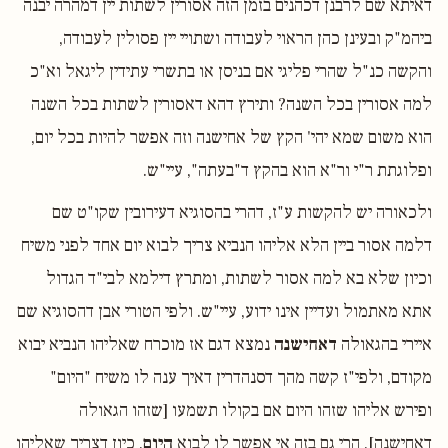
דאיתא שם לרבנן דכהנים בזמן הזה אסורין לשתות יין דמהרה יבנה
ביהמ"ק ובעינן כהן הראוי לעבודה ושתויי יין פסולין לעבודה,
והקשה כנ"ל שהרי פליגי אם בניסן או בתשרי עתידין ליגאל וא"כ
למה אסורין בכל השנה? ותירץ דהא דאסורין לשתות בכל השנה
הוא משום שמא יהי' הקץ של אחישנה וזה אפשר להיות בכל יום,
ופלוגתת ר"י ור"א הוא בהקץ ד"בעתה", עיי"ש.
ולכאורה יש להקשות ע"ז, דהרי בהסוגיא דעירובין שקו"ט שם
דלמה אסור ביין הלא אליהו הנביא צריך לבוא יום אחד לפני משיח
וכיון שלא בא למה אסור לשתות, ומתרץ דילמא לבי"ד הגדול
אתא מאתמול ועדיין אינו ידוע, עיי"ש. ולפי הטורי אבן דהסוגיא שם
איירי בהגאולה
דאחישנה
נמצא דגם אז מוכרח שאליהו הנביא יבוא
מקודם, ולפי"ז קשה מהך דסנהדרין דאיך ענה לו משיח "היום"
ופירש אליהו שזהו היום אם בקולו תשמעו [שזהו הגאולה
דאחישנה], הרי גם בזה אי אפשר לו לבוא
היום
, כיון דצריך שאליהו