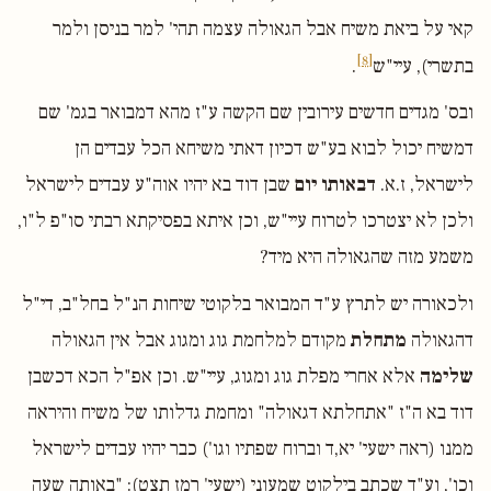
קאי על ביאת משיח אבל הגאולה עצמה תהי' למר בניסן ולמר
[8]
בתשרי), עיי"ש
.
ובס' מגדים חדשים עירובין שם הקשה ע"ז מהא דמבואר בגמ' שם
דמשיח יכול לבוא בע"ש דכיון דאתי משיחא הכל עבדים הן
לישראל, ז.א.
דבאותו יום
שבן דוד בא יהיו אוה"ע עבדים לישראל
ולכן לא יצטרכו לטרוח עיי"ש, וכן איתא בפסיקתא רבתי סו"פ ל"ו,
משמע מזה שהגאולה היא מיד?
ולכאורה יש לתרץ ע"ד המבואר בלקוטי שיחות הנ"ל בחל"ב, די"ל
דהגאולה
מתחלת
מקודם למלחמת גוג ומגוג אבל אין הגאולה
שלימה
אלא אחרי מפלת גוג ומגוג, עיי"ש. וכן אפ"ל הכא דכשבן
דוד בא ה"ז "אתחלתא דגאולה" ומחמת גדלותו של משיח והיראה
ממנו (ראה ישעי' יא,ד וברוח שפתיו וגו') כבר יהיו עבדים לישראל
וכו', וע"ד שכתב בילקוט שמעוני (ישעי' רמז תצט): "באותה שעה