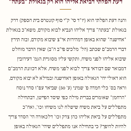
דעת הפלתי דביאת אליהו הוא רק בגאולת "בעתה"
והנה דעת הפלתי הוא (יו"ד סי' ק"י סוף קונטרס בית הספק) דרק
בגאולת "בעתה" צריך אליהו הנביא לבוא מקודם, משא"כ בגאולת
"אחישנה" שהוא באופן דמהירות אי"צ שיבוא מקודם, ובזה תירץ
דברי הרמב"ם שכתב (הל' מלכים פי"ב ה"ב) שאין הדבר מוחלט
שיבוא אליהו לפני משיח, ותקשי עליו מסוגיית הגמ' דעירובין
דמבואר שם דבודאי צריך לבוא לפני משיח, אלא דכוונת הרמב"ם
הוא דאולי יהי' הגאולה באופן דאחישנה ובמילא לא יבוא מקודם,
וראה בס' כלי חמדה פ' שמיני (ע' 50) שביאר עפ"ז סדר נוסח
"הרחמן" שאומרים בברית מילה כפי שיסד הפייטן, דבתחילה
מתפללים על ביאת משיח שישלח לנו משיחו וכו', ואח"כ
מתפללים על ביאת אליהו כהן צדק וכו' דלכאורה הי' הסדר צריך
להיות להיפך? כי בתחילה אנו מתפללים שיהי' הגאולה באופן