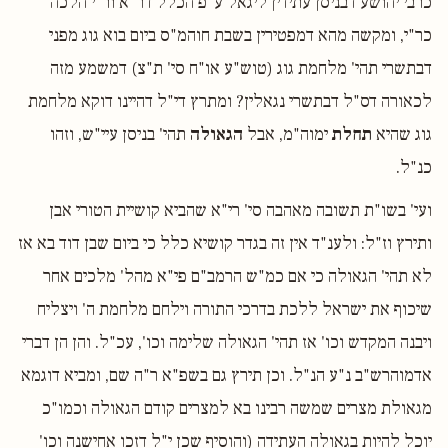
כרבי יהושע דבניסן עתידין ליגאל ע"פ הכלל דר"א ור"י הלכה
כר"י, ומקשה מהא דמפטירין בשבת חוהמ"ס ביום בוא גוג מפני
דבתשרי תהי' מלחמת גוג (טוש"ע או"ח סי' ת"צ) דמשמע מזה
לכאורה דס"ל דבתשרי נגאלין? ומתרץ די"ל דהיינו דוקא מלחמת
גוג שהיא
תחלת
ימוה"מ, אבל
הגאולה
תהי' בניסן עיי"ש, וזהו
כנ"ל.
ועי' בשו"ת תשובה מאהבה סי' רי"א שהביא קושיית הטורי אבן
ותירץ וז"ל: ולענ"ד אין זה בגדר קושיא כלל כי ביום שבן דוד בא אז
לא תהי' הגאולה כי אם כמ"ש הרמב"ם פי"א מהל' מלכים אחר
שיכוף את ישראל ללכת בדרכי התורה וילחם מלחמת ה' ויצליח
ויבנה המקדש וכו' אז תהי' הגאולה שלימה וכו', עכ"ל. והן הן דברי
אדמוהרש"ב נ"ע הנ"ל. וכן תירץ גם בשפ"א ר"ה שם, ומביא דוגמא
מגאולת מצרים שמשה רבינו בא למצרים קודם הגאולה וכמו"כ
יוכל להיות בגאולה העתידה (והוסיף שכן י"ל דזכו אחישנה וכו'