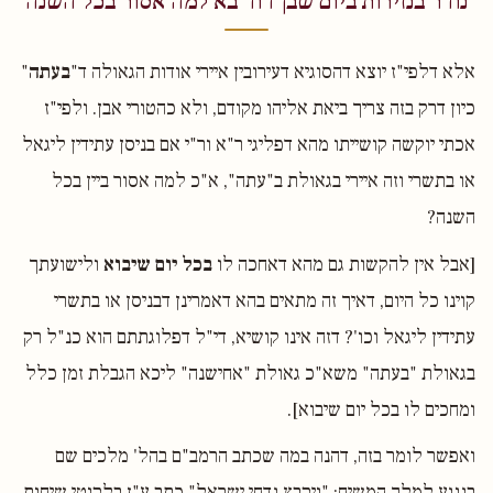
נודר בנזירות ביום שבן דוד בא למה אסור בכל השנה
אלא דלפי"ז יוצא דהסוגיא דעירובין איירי אודות הגאולה ד"
בעתה
"
כיון דרק בזה צריך ביאת אליהו מקודם, ולא כהטורי אבן. ולפי"ז
אכתי יוקשה קושייתו מהא דפליגי ר"א ור"י אם בניסן עתידין ליגאל
או בתשרי וזה איירי בגאולת ב"עתה", א"כ למה אסור ביין בכל
השנה?
[אבל אין להקשות גם מהא דאחכה לו
בכל יום שיבוא
ולישועתך
קוינו כל היום, דאיך זה מתאים בהא דאמרינן דבניסן או בתשרי
עתידין ליגאל וכו'? דזה אינו קושיא, די"ל דפלוגתתם הוא כנ"ל רק
בגאולת "בעתה" משא"כ גאולת "אחישנה" ליכא הגבלת זמן כלל
ומחכים לו בכל יום שיבוא].
ואפשר לומר בזה, דהנה במה שכתב הרמב"ם בהל' מלכים שם
בנוגע למלך המשיח: "ויקבץ נדחי ישראל" כתב ע"ז בלקוטי שיחות