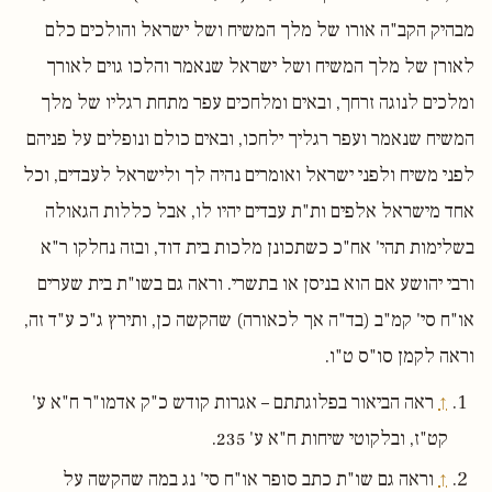
מבהיק הקב"ה אורו של מלך המשיח ושל ישראל והולכים כלם
לאורן של מלך המשיח ושל ישראל שנאמר והלכו גוים לאורך
ומלכים לנוגה זרחך, ובאים ומלחכים עפר מתחת רגליו של מלך
המשיח שנאמר ועפר רגליך ילחכו, ובאים כולם ונופלים על פניהם
לפני משיח ולפני ישראל ואומרים נהיה לך ולישראל לעבדים, וכל
אחד מישראל אלפים ות"ת עבדים יהיו לו, אבל כללות הגאולה
בשלימות תהי' אח"כ כשתכונן מלכות בית דוד, ובזה נחלקו ר"א
ורבי יהושע אם הוא בניסן או בתשרי. וראה גם בשו"ת בית שערים
או"ח סי' קמ"ב (בד"ה אך לכאורה) שהקשה כן, ותירץ ג"כ ע"ד זה,
וראה לקמן סו"ס ט"ו.
↑
ראה הביאור בפלוגתתם – אגרות קודש כ"ק אדמו"ר ח"א ע'
קט"ז, ובלקוטי שיחות ח"א ע' 235.
↑
וראה גם שו"ת כתב סופר או"ח סי' נג במה שהקשה על