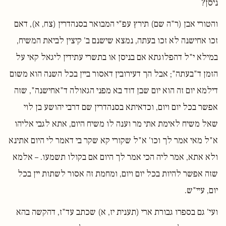
ניסן?
והטורי אבן (ר"ה שם) תירץ עפ"י המבואר בסנהדרין (צח, א), דאם
זכו אחישנה לא זכו בעתה, נמצא שישנם ב' קיצין לביאת המשיח,
במילא י"ל דהפלוגתא אם בניסן או בתשרי עתידין ליגאל קאי על
הזמן ד"בעתה"; אבל הך דעירובין דאסור ביין בכל השנה הוא משום
דילמא יום זה הוא יום שבן דוד בא מפני הגאולה ד"אחישנה", שזה
אפשר בכל יום ויום, וכדאיתא בסנהדרין שם דרבי יהושע בן לוי
שאל משיח לאימת אתי מר וענה לו משיח היום, אתא לגבי אליהו
א"ל מאי אמר לך וכו' א"ל שקורי קא שקר בי דאמר לי היום אתינא
ולא אתא, אמר ליה הכי אמר לך היום אם בקולו תשמעו. – אלמא
שזה אפשר להיות בכל יום ויום, ומחמת זה אסור לשתות יין בכל
יום, עיי"ש.
ועי' גם בספרו גבורת ארי (תענית יז, א) שכתב עד"ז, דהקשה בהא