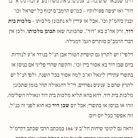
היינו שמבאר שיש בזה ב' ענינים: ביאת משיח מצ"ע ובזה נקרא "בן
דוד" ואז יעשה פעולותיו – כמ"ש הרמב"ם יכוף כל ישראל וכו'
ובנין ביהמ"ק וכו', אבל אז עדיין לא נתכונן מלכותו -
מלכות בית
דוד
, ורק אח"כ בא "דוד", שהכוונה שאז
תכונן מלכותו
. ולכן אין
דברי הרמב"ם סותרים הגמ' דמגילה.
דלפי"ז יש לתרץ גם קושיית הטורי אבן הנ"ל בנודר א"ע לנזירות
ביום שבן דוד בא אסור ביין וכו', והקשה שהרי פליגי אם בניסן או
בתשרי עתידין ליגאל וא"כ למה אסור בכל השנה. ולפי הנ"ל יש
לתרץ שהם ב' ענינים נפרדים, די"ל דהגאולה תהי' בזמן שתכונן
מלכות בית דוד, דהא בהא תליא מלכות בית דוד וגאולה השלימה,
וזהו או בניסן או בתשרי; אבל יום
שבן דוד
בא הוא לפני זה כנ"ל,
וזה אפשר בכל יום ויום.
וראה גם לקוטי שיחות חל"ב ע' 184 במכתב הרבי שכתב דקיימ"ל