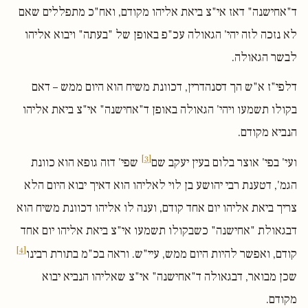
ד"אחישנה" דאז אי"צ ביאת אליהו מקודם, ואח"כ מתפללים שאם
לא נזכה לזה יהי' הגאולה עכ"פ באופן של "בעתה" ויבוא אליהו
לבשר הגאולה.
דלפי"ז א"ש הך דסנהדרין, דכוונת משיח הוא היום ממש – דאם
בקולו תשמעו ויהי' הגאולה באופן ד"אחישנה" אי"צ ביאת אליהו
הנביא מקודם.
[3]
ועי' בפי' אוצר בלום בעין יעקב שם
שפי' דזה גופא הוא כוונת
הגמ', דטענת רבי יהושע בן לוי לאליהו הוא דאיך יבוא היום הלא
צריך ביאת אליהו יום אחד קודם, וענה לו אליהו דכוונת משיח הוא
דבגאולת "אחישנה" כשבקולו תשמעו אי"צ ביאת אליהו יום אחד
[4]
קודם, ואפשר להיות היום ממש, עיי"ש. וראה בכ"מ בתורת רבינו
שכן מבואר, דבגאולה ד"אחישנה" אי"צ שאליהו הנביא יבוא
מקודם.