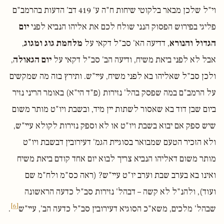
וי"ל שלכן מבאר בלקוטי שיחות ח"ה ע' 419 דב' הדעות בהרמב"ם
פליגי בפירוש הפסוק הנני שולח לכם את אליהו הנביא לפני
יום
הגדול והנורא
, דדיעה הא' סב"ל דקאי על
מלחמת גוג ומגוג
,
אבל לא לפני ביאת משיח, ודיעה הב' סב"ל דקאי על
יום הגאולה
,
ולכן סב"ל שאליהו בא לפני משיח, עיי"ש. ותירץ בזה מה שמקשים
על הרמב"ם במה שפסק בהל' נזירות (פ"ד הי"א) באומר הריני נזיר
ביום שבן דוד בא שאסור לשתות יין מיד, ובשבת ויו"ט מותר משום
שיש ספק אם יבוא בשבת ויו"ט או לא וספק נזירות לקולא עיי"ש,
ולא הזכיר הטעם שמבואר בסוגיית הגמ' דעירובין דבשבת ויו"ט
מותר משום דאליהו הנביא צריך לבוא יום אחד קודם ביאת משיח
ואינו בא בערב שבת וערב יו"ט עיי"ש? (ראה כס"מ ולח"מ שם
ועוד), ולהנ"ל לא קשה – דבהל' נזירות סב"ל כדעה הראשונה
[6]
שבהל' מלכים, משא"כ הסוגיא דעירובין סב"ל כדעה הב', עיי"ש
.