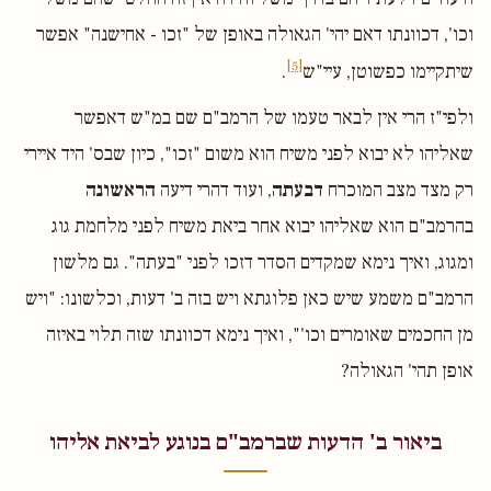
וכו', דכוונתו דאם יהי' הגאולה באופן של "זכו - אחישנה" אפשר
[5]
שיתקיימו כפשוטן, עיי"ש
.
ולפי"ז הרי אין לבאר טעמו של הרמב"ם שם במ"ש דאפשר
שאליהו לא יבוא לפני משיח הוא משום "זכו", כיון שבס' היד איירי
רק מצד מצב המוכרח
דבעתה
, ועוד דהרי דיעה
הראשונה
בהרמב"ם הוא שאליהו יבוא אחר ביאת משיח לפני מלחמת גוג
ומגוג, ואיך נימא שמקדים הסדר דזכו לפני "בעתה". גם מלשון
הרמב"ם משמע שיש כאן פלוגתא ויש בזה ב' דעות, וכלשונו: "ויש
מן החכמים שאומרים וכו'", ואיך נימא דכוונתו שזה תלוי באיזה
אופן תהי' הגאולה?
ביאור ב' הדעות שברמב"ם בנוגע לביאת אליהו