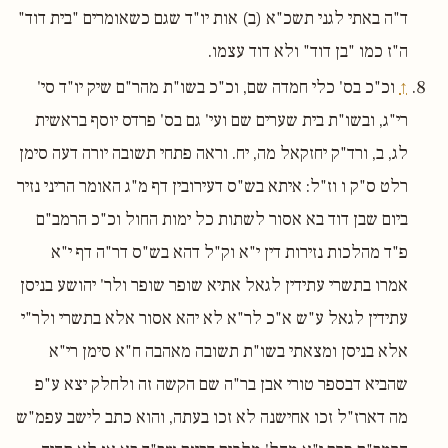
ד"ה באתי לגני תשכ"א (ב) אות יו"ד שגם כשאומרים "בית דוד"
ה"ז כמו "בן דוד" ולא דוד עצמו.
↑
וכ"כ בס' כלי חמדה שם, וכ"כ בשו"ת מהר"ם שיק יו"ד סי'
רי"ג, ובשו"ת בית שערים שם ועי' גם בס' פרדס יוסף בראשית
לג, ב, ורד"ק יחזקאל מה, יח. וראה פתחי תשובה יורה דעה סימן
רלט ס"ק ו וז"ל: איתא בש"ס דעירובין דף מ"ג האומר הריני נזיר
ביום שבן דוד בא אסור לשתות כל ימות החול וכ"כ הרמב"ם
פ"ד מהלכות נזירות דין י"א וק"ל דהא בש"ס דר"ה דף י"א
אמרו בתשרי עתידין לגאל אתיא שופר שופר ולר' יהושע בניסן
עתידין לגאל ע"ש א"כ לר"א לא יהא אסור אלא בתשרי ולר"י
אלא בניסן ומצאתי בשו"ת תשובה מאהבה ח"א סימן רי"א
שהביא דבספר טורי אבן בר"ה שם הקשה זה ולחלק יצא ע"פ
מה דארז"ל זכו אחישנה לא זכו בעתה, והוא כתב לישב עפמ"ש