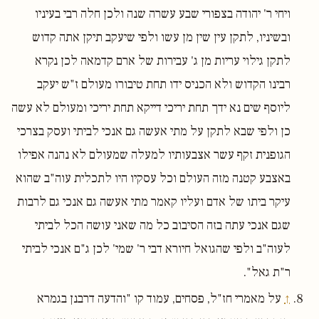
ויחי ר' יהודה בצפורי שבע עשרה שנה ולכן חלה רבי בעיניו
ובשיניו, לתקן עין שין מן עשו ולפי שיעקב תיקן אתה קדוש
לתקן גילוי עריות מן ג' עבירות של ארם קדמאה לכן נקרא
רבינו הקדוש ולא הכניס ידו תחת טיבורו מעולם ז"ש יעקב
ליוסף שים נא ידך תחת יריכי דייקא תחת יריכי ומעולם לא עשה
כן ולפי שבא לתקן על מתי אעשה גם אנכי לביתי ועסק בצרכי
הגופנית זקף עשר אצבעותיו למעלה שמעולם לא נהנה אפילו
באצבע קטנה מזה העולם וכל עסקיו היו לתכלית עוה"ב שהוא
עיקר ביתו של אדם ועליו קאמר מתי אעשה גם אנכי גם לרבות
שגם אנכי עתה בזה הסיבוב כל מה שאני עושה הכל לביתי
לעוה"ב ולפי שהגואל חיורא דבי ר' שמי' לכן ג"ם אנכי לביתי
ר"ת גאל".
↑
על מאמרי חז"ל, פסחים, עמוד קו "והדעה דרבנן בגמרא