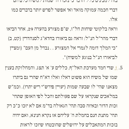
בזה למבינים כלל הדבר כי נזכרו ה' שמות למשיח כלם הם
דברי חכמה עמוקה מואד ואי אפשר לפרש יותר בדברים כמו
אלו.
וראה בלקוטי שיחות חל"ז, ש"פ מצורע בהערה 29, אחר הביאו
דברי מהר"ל הנ"ל: וראה גם ביאורו בחדא"ג לסנהדרין (קט, ב)
"כי המלך דומה לגמרי אל המצורע . . נבדל מן העם" (ומציין
לביאורו הנ"ל בנוגע למשיח)".
↑
שדי חמד מערכת האל"ף, כללים ע' א' תצג. והמחלוקת בענין
שמו של משיח הוא פשוט דאלו ואלו דא"ח שהרי גם ביתרו
מצאנו שהי' לו שבעה שמות (יעויין פירש"י ריש יתרו). וכמ"ש
במלאכים שנקראו על שם פעולתם והכל לפי האופן שתהי'
זכות הדור ובאיזה סבה תהי' הגאולה בד"מ אם לא יזכו כ"כ רק
תהי' מתנת חנם בחמלת ה' עליהם אז נקרא חנינא, ואם יהיה
בזכות המתאבלים על ירושלים שהובטחו שיזכו לראות