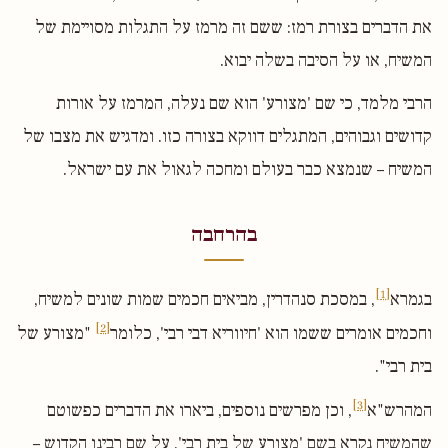
את הדברים בצורת רמז: ששם זה מרמז על התגלות מסויימת של
המשיח, או על הסיבה בשלה יבוא.
הרבי מלמד, כי שם 'מצורע' הוא שם נעלה, המרמז על אורות
קדושים וגבוהים, המתגלים דווקא בצורה כזו. ומדגיש את מצבו של
המשיח – שנמצא כבר בעולם ומחכה לגאול את עם ישראל.
בהרחבה
[1]
בגמרא
, במסכת סנהדרין, מביאים חכמים שמות שונים למשיח,
[2]
וחכמים אומרים ששמו הוא 'חיווריא דבי רבי', כלומר
"מצורע של
בית רבי".
[3]
המהרש"א
, וכן מפרשים נוספים, ביארו את הדברים כפשוטם
שהמשיח נקרא בשם 'מצורע של בית רבי', על שם רבינו הקדוש –