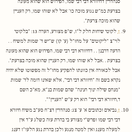
סנהדרין דחיוורא דבי רבי שמו, הפירוש הוא שהוא מעונה
בצרעת כמ"ש נגוע מוכה כו' אבל לא שזהו שמו, רק העניין
שהוא מוכה צרעת".
↑
לקוטי שיחות חלק ל"ז, ש"פ מצורע, הערה 13: "בלקוטי
לוי"צ "ליקוטים" על מחז"ל (ע' קו) ש"יש ד' שמות למשיח . .
הדעה דרבנן . . דחיוורא דבי רבי שמו, הפירוש הוא שהוא מעונה
בצרעת . .אבל לא שזהו שמו, רק העניין שהוא מוכה בצרעת".
אבל לכאורה אין כוונתו להפקיע מחז"ל זה מפשוטו שלא יהיה
נקרא בשם זה "חיוורא דבי רבי", אלא שאינו דומה לד' שמות
"מנחם שילה ינוך חנינה" שהם שמות בנ"א, מא"כ השם
ד,חיוורא דבי רבי" הוא רק ע"ש "העניין"".
↑
נביאים וכתובים א' ע' צג: סנהדרין דצ"ח סע"ב משיח חיורא
דבי רבי שמו ופרש"י מצורע בי בהרת עזה כשלג ע"ד אין
למעלה מענג ואין למטה מנגע ולכן בהרת נגע הלעו"ז דענג