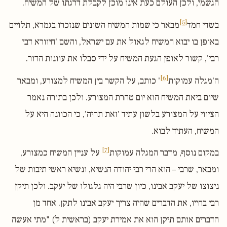
הגשמי, ולכן העולם כעת אינו מוכן לקבלת דרגתו של המשיח.
[5]
בשדי חמד
מבאר כי שמות המשיח השונים שנזכרו בגמרא, תלויים
באופן בו יבוא המשיח לגאול את עם ישראל, והשם 'חיוורא דבי
רבי', קשור לאופן הגעת המשיח על ידי סבלו את עוונות הדור.
[6]
ה'מגלה עמוקות
' כותב, על הקשר בין המשיח למצורע, ומבאר
שיום ביאת המשיח הוא יום טהרת המצורע. ולכן בתורה נאמר
הציווי על המצורע בלשון עתיד 'זאת תהיה', כי הכוונה היא על
המשיח, העתיד לבוא.
[7]
במקום נוסף, מדבר המגלה עמוקות
על עניין המשיח כמצורע,
ומבאר, שרבי – הוא הרי רבי יהודה הנשיא, ונשיא ראשי תיבות של
ניצוצו של יעקב אבינו, כיון שרבי היה גלגולו של יעקב. ולכן תיקן
רבי בחייו, את הדברים שהיה צריך יעקב אבינו לתקן. אחד מן
הדברים אותם תיקן הוא את אמירת יעקב (בראשית ל) "מתי אעשה