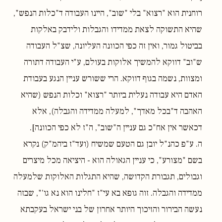
רוחנית הוא "רצוא" בלי "שוב", היינו העבודה ד"כלות הנפש",
שהיא התשוקה לצאת ממדידו והגבלות ולידבק באלקות
בביטול גמור, ואין זה כפי הכוונה העליונה, שצ"ל העבודה
ש"וב" דווקא להמשיך אלוקות בעולם, ע"י העבודה דתורה
ומצוות, נשמה בגוף דווקא. הרי ששורש עניין הנגע בעבודת
האדם היא עבודה נעלית ביותר "רצוא" וכלות הנפש (שהיא
האהבה ד"בכל מאדך", למעלה ממדידה והגבלה), אלא
דכאשר אין אח"כ גם עניין ה"שוב", ה"ז לא כפי הכוונה].
ה. ע"פ כהנ"ל יובן גם הטעם שמשיח (ועד"ז ביהמ"ק) נקרא
בשם "מצורע", כי עניין הגאולה הוא - היציאה מכל מיצרים
וגבולים, תגבורת הקדושה, שהיא התגלות האלוקות שלמעלה
ממדידה והגבלה. זוה גופא בא עי"ז "חלינו הוא נא גו'", שבזה
נעשה הבירור והזיכוך היותר אחרון של בני ישראל בעקבתא