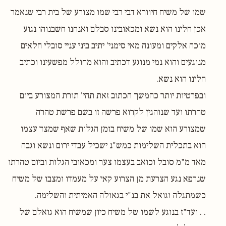
שמו של משיח חיוורא דבי רבי שמו מצורע של בית רבי שנאמר
אכן חלינו הוא נשא ומכאובינו סבלם ואנחנו חשבנוהו נגוע
מוכה אלקים ומעונה מאי סימני' יתיב ביני עניי סובלי חלאים
מנוגעים והוא נמי מנוגע דכתיב והוא מחולל מפשעינו וכתיב
חלינו הוא נשא.
ובפרטיות יותר כהמשך הכתוב זאת תהי' תורת המצורע ביום
טהרתו ועד שנוהגין לקרוא פרשה זו בשם פרשת טהרה
שמצורע הוא שמו של משיח בזמן הגלות שאף שמצד עצמו
הוא בתכלית השלימות כמש"נ ישכיל עבדי ירום ונשא וגבה
מאד מ"מ סובל וכואב בעצמו צער ומכאובי הגלות וביום טהרתו
שנרפא נגע הצרעת מן הצרוע קאי על מעמדו ומצבו של משיח
כשמתגלה וגואל את בנ"י בגאולה האמיתית והשלימה.
. . ועד"ז בנוגע לשמו של משיח כיון שמשיח הוא גואלם של