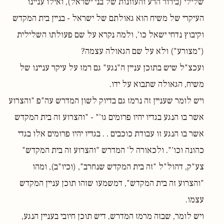
שלילי (בירור הרע והעוונות של בני ישראל), ואילו עניינו
העיקרי של משיח הוא גאולתם של ישראל - בניין בית המקדש
וקיבוץ נדחי ישאל כו', ולמה נקרא על שם פעולתו השלילית
("מצורע") ולא על שם הגאולה עצמה?
ועכצ"ל שיש בתוכן עניין ה"נגע" גם רמז על עיקר עניינו של
משיח, הגאולה שתבוא על ידו.
ויש לומר שעניין זה נרמז גם בדיוק לשון המדרש עה"פ "והצרוע
אשר בו הנגע בגדיו יהיו פרומים גו'" - "והצרוע זה בית המקדש
אשר בו הנגע זו עבודת כוכבים . . בגדיו יהיו פרומים אלו בגדי
כהונה וכו'". ולכאורה ל' המדרש "והצרוע זה בית המקדש"
צע"ק, דהול"ל "זה בית המקדש שנחרב", (וכיו"ב), ומהו
"והצרוע זה בית המקדש", דמשמעו שזהו תוכן עניין המקדש
עצמו.
ויש לומר, שבזה מרמז המדרש, דיש תוכן חיובי בעניין הנגע,