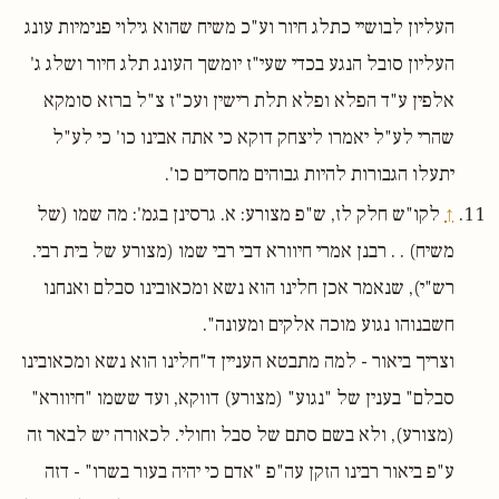
העליון לבושיי כתלג חיור וע"כ משיח שהוא גילוי פנימיות עונג
העליון סובל הנגע בכדי שעי"ז יומשך העונג תלג חיור ושלג ג'
אלפין ע"ד הפלא ופלא תלת רישין ועכ"ז צ"ל ברזא סומקא
שהרי לע"ל יאמרו ליצחק דוקא כי אתה אבינו כו' כי לע"ל
יתעלו הגבורות להיות גבוהים מחסדים כו'.
↑
לקו"ש חלק לז, ש"פ מצורע: א. גרסינן בגמ': מה שמו (של
משיח) . . רבנן אמרי חיוורא דבי רבי שמו (מצורע של בית רבי.
רש"י), שנאמר אכן חלינו הוא נשא ומכאובינו סבלם ואנחנו
חשבנוהו נגוע מוכה אלקים ומעונה".
וצריך ביאור - למה מתבטא העניין ד"חלינו הוא נשא ומכאובינו
סבלם" בענין של "נגוע" (מצורע) דווקא, ועד ששמו "חיוורא"
(מצורע), ולא בשם סתם של סבל וחולי. לכאורה יש לבאר זה
ע"פ ביאור רבינו הזקן עה"פ "אדם כי יהיה בעור בשרו" - דזה