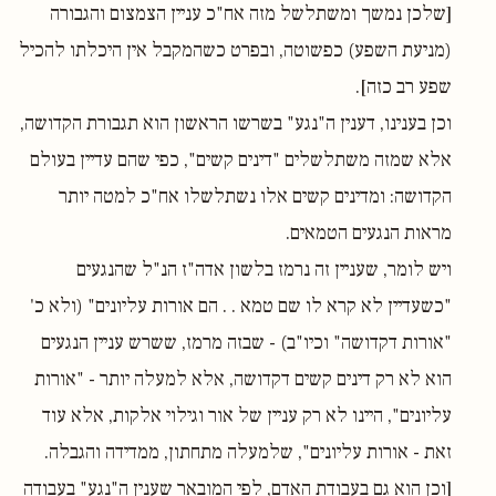
[שלכן נמשך ומשתלשל מזה אח"כ עניין הצמצום והגבורה
(מניעת השפע) כפשוטה, ובפרט כשהמקבל אין היכלתו להכיל
שפע רב כזה].
וכן בענינו, דענין ה"נגע" בשרשו הראשון הוא תגבורת הקדושה,
אלא שמזה משתלשלים "דינים קשים", כפי שהם עדיין בעולם
הקדושה: ומדינים קשים אלו נשתלשלו אח"כ למטה יותר
מראות הנגעים הטמאים.
ויש לומר, שעניין זה נרמז בלשון אדה"ז הנ"ל שהנגעים
"כשעדיין לא קרא לו שם טמא . . הם אורות עליונים" (ולא כ'
"אורות דקדושה" וכיו"ב) - שבזה מרמז, ששרש עניין הנגעים
הוא לא רק דינים קשים דקדושה, אלא למעלה יותר - "אורות
עליונים", היינו לא רק עניין של אור וגילוי אלקות, אלא עוד
זאת - אורות עליונים", שלמעלה מתחתון, ממדידה והגבלה.
[וכן הוא גם בעבודת האדם, לפי המובאר שענין ה"נגע" בעבודה