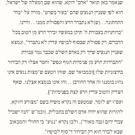
שנאמר כאן תואר "אדם" דוקא, שהוא שם המעלה של ישראל,
הוא לפי שעניין הנגעים שהם "בעור בשרט", מורה על "בחי'
התחתונה. . (ש)לא נתברר הרע והפסולת ממנו . . והיינו,
"ברוחניות בעבודת ה' תיקן במעשיו ובירר הרע מן הטוב בכל
הדברים, רק פסולת שבסוף לבושיו עדיין לא נתברר", ונמצא
שעניין הנגעים שייך רק באדם השלם שכבר גמר עבודת
"התבררות הרע מן פנימיות הגוף ונפש" וחסר אצלו רק הבירור
בחיצוניות שלו [וכמבואר שם, שזהו הטעם ש"מצות נגעים אינו
נהוג בזמננו זה אחר החורבן . . זהו אינו בנמצא אצלנו, שאף
הצדיק והטוב עדיין הרע קצת בפנימיות"].
ועפ"ז יש לומר, שמטעם זה נקרא משיח בשם "מצורע דווקא,
להורות שהוא יהיה אדם השלם בתכלית, (וכמ"ש "הנה ישכיל
עבדי ירום וגבה מאוד"), ולכן נקרא "נגוע" כי החולי והמכאוב
שבא לברר הוא רק הבירור ד"סוף לבושיו".