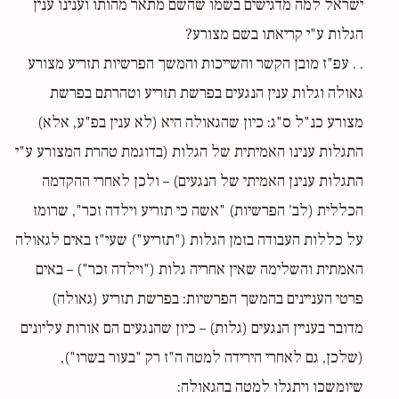
ישראל למה מדגישים בשמו שהשם מתאר מהותו וענינו ענין
הגלות ע"י קריאתו בשם מצורע?
. . עפ"ז מובן הקשר והשייכות והמשך הפרשיות תזריע מצורע
גאולה וגלות ענין הנגעים בפרשת תזריע וטהרתם בפרשת
מצורע כנ"ל ס"ג: כיון שהגאולה היא (לא ענין בפ"ע, אלא)
התגלות ענינו האמיתית של הגלות (בדוגמת טהרת המצורע ע"י
התגלות ענינן האמיתי של הנגעים) – ולכן לאחרי ההקדמה
הכללית (לב' הפרשיות) "אשה כי תזריע וילדה זכר", שרומז
על כללות העבודה בזמן הגלות ("תזריע") שעי"ז באים לגאולה
האמתית והשלימה שאין אחריה גלות ("וילדה זכר") – באים
פרטי העניינים בהמשך הפרשיות: בפרשת תזריע (גאולה)
מדובר בעניין הנגעים (גלות) – כיון שהנגעים הם אורות עליונים
(שלכן, גם לאחרי הירידה למטה ה"ז רק "בעור בשרו"),
שיומשכו ויתגלו למטה בהגאולה: