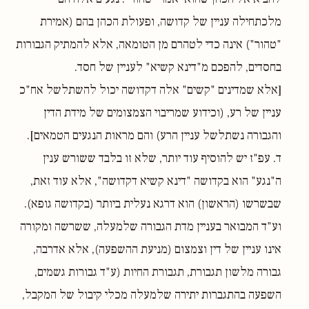
מלכתחילה עניין של קדושה, ופעולת הכהן בהם (אמירת
"טהור") אינה כדי לטהרם מן הטומאה, אלא להמתיק הגבורות
בחסדים, להפכם מ"דינא קשיא" לעניין של חסד.
[אלא שמדינים "קשים" אלה דקדושה יכול להשתלשל אח"כ
עניין של רע, (וכידוע שמריבוי הצמצומים של מידת הדין
והגבורה נשתלשל עניין הרע) והם מראות הנגעים הטמאים].
ד. עפ"ז יש להוסיף עוד יותר, שלא זו בלבד ששורש ענין
ה"נגע" הוא בקדושה "דינא קשיא דקדושה", אלא עוד זאת,
שבשרשו (הראשון) הוא דרגא נעלית ביותר (בקדושה גופא).
וע"ד המבואר בעניין מדת הגבורה שלמעלה, ששרשה ומקורה
אינו עניין של דין וצמצום (מניעת ההשפעה), אלא אדרבה,
גבורה מלשון תגבורת, תגבורת החיות (ע"ד גבורות גשמים,
השפעה בהתגברות יתירה שלמעלה מכלי קיבול של המקבל,