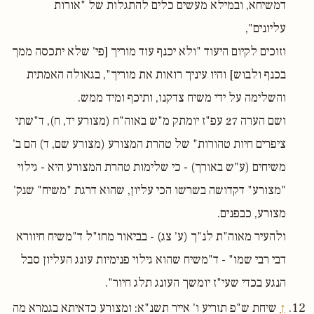
דמשיחא, ובמילא מעשים כלים להתגלות של "אורות
עליונים",
וזוכים לקיום היעוד "ולא יכנף עוד מוריך [פי' שלא יתכסה ממך
בכנף ולבוש] והיו עיניך רואות את מוריך", בגאולה האמתית
והשלימה על ידי משיח צדקנו, ותיכף ומיד ממש.
ושם הערה 27 עפ"ז יומתק מ"ש באוה"ח (מצורע יד, ח), ד"שתי
ציפרים חיות טהורות" של טהרת המצורע (מצורע שם, ד) הם ב'
משיחים (ע"ש באורך) - כי שלימות טהרת המצורע היא - גילוי
"מצורע" דקדושה בשרשו הכי עליון, שהוא דרגת "משיח" שנק'
מצורע, כבפנים.
ולהעיר מאוה"ת לנ"ך (ע' צג) - בביאור מחז"ל ד"משיח חיוורא
דבי רבי שמו" - ד"משיח שהוא גילוי פנימיות עונג העליון סבל
הנגע בכדי שעי"ז יומשך העונג תלג חיור".
↑
שיחת ש"פ תזריע ו' אייר תשנ"א: ומצורע כדאיתא בגמרא מה