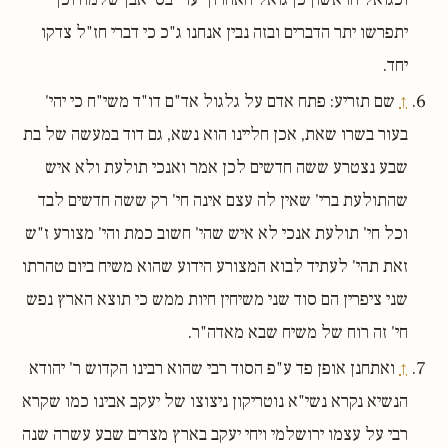
יתפרשו יתר הדברים ובזה נבין אנחנו ג"כ כי דברי חז"ל צדקו
יחד.
↑
שם תזריע: פתח אדם על גלגול אד"ם דו"ד משי"ח כי יהי'
בעור בשרו שאת, אכן חליינו הוא נשא, גם דוד במעשה של בת
שבע נצטרע ששה חדשים לכן אמר ואנכי תולעת ולא איש
שהתולעת ברי' שאין לה עצם אינה חי' רק ששה חדשים לבד
וכל חי' תולעת אנכי לא איש שהי' חשוב כמת והי' מצורע ז"ש
זאת תהי' לעתיד לבוא המצורע הידוע שהוא משיח ביום טהרתו
שני ציפרין הם סוד שני משיחין חיות ממש כי תוצא הארץ נפש
חי' זה רוח של משיח שבא מאדה"ר.
↑
ואתחנן אופן פד ע"פ הסוד רבי שהוא רבינו הקדוש ר' יהודא
הנשיא נקרא נשי"א נוטריקון ניצוצו של יעקב אבינו כמו שקרא
רבי על עצמו ירושלמי ויחי יעקב בארץ מצרים שבע עשרה שנה