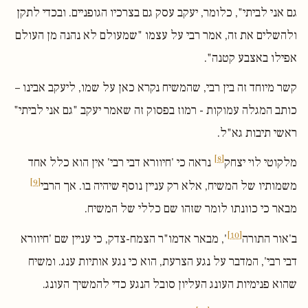
גם אני לביתי", כלומר, יעקב עסק גם בצרכיו הגופניים. ובכדי לתקן
ולהשלים את זה, אמר רבי על עצמו "שמעולם לא נהנה מן העולם
אפילו באצבע קטנה".
קשר מיוחד זה בין רבי, שהמשיח נקרא כאן על שמו, ליעקב אבינו –
כותב המגלה עמוקות - רמוז בפסוק זה שאמר יעקב "גם אני לביתי"
ראשי תיבות גא"ל.
[8]
מלקוטי לוי יצחק
נראה כי 'חיוורא דבי רבי' אין הוא כלל אחד
[9]
משמותיו של המשיח, אלא רק עניין נוסף שיהיה בו. אך הרבי
מבאר כי כוונתו לומר שזהו שם כללי של המשיח.
[10]
ב'אור התורה
', מבאר אדמו"ר הצמח-צדק, כי עניין שם 'חיוורא
דבי רבי', המדבר על נגע הצרעת, הוא כי נגע אותיות ענג. ומשיח
שהוא פנימיות העונג העליון סובל הנגע כדי להמשיך העונג.