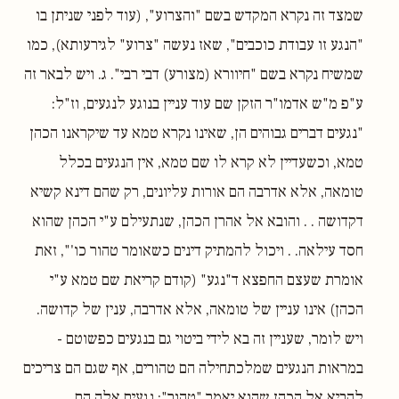
שמצד זה נקרא המקדש בשם "והצרוע", (עוד לפני שניתן בו
"הנגע זו עבודת כוכבים", שאז נעשה "צרוע" לגירעותא), כמו
שמשיח נקרא בשם "חיוורא (מצורע) דבי רבי". ג. ויש לבאר זה
ע"פ מ"ש אדמו"ר הזקן שם עוד עניין בנוגע לנגעים, וז"ל:
"נגעים דברים גבוהים הן, שאינו נקרא טמא עד שיקראנו הכהן
טמא, וכשעדיין לא קרא לו שם טמא, אין הנגעים בכלל
טומאה, אלא אדרבה הם אורות עליונים, רק שהם דינא קשיא
דקדושה . . והובא אל אהרן הכהן, שנתעילם ע"י הכהן שהוא
חסד עילאה. . ויכול להמתיק דינים כשאומר טהור כו'", זאת
אומרת שעצם החפצא ד"נגע" (קודם קריאת שם טמא ע"י
הכהן) אינו עניין של טומאה, אלא אדרבה, ענין של קדושה.
ויש לומר, שעניין זה בא לידי ביטוי גם בנגעים כפשוטם -
במראות הנגעים שמלכתחילה הם טהורים, אף שגם הם צריכים
להביא אל הכהן שהוא יאמר "טהור": נגעים אלה הם