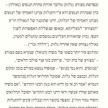
ובפרשת מצורע (גלות) מדובר אודות טהרת הנגעים (גאולה) –
כיון שטהרת הנגעים היא ע"י התגלות עניינן האמיתי של הנגעים
(עניינו האמיתי של הגלות), היינו שתוכנה של הגאולה הו"ע
"דמצורע" למעליותא, ובאופן שנשללת האפשרות לענין
הכפי, (כיון שהאורות העליונים נמשכים ומתגלים למטה),
גאולה נצחית שאין אחריה גלות, ("וילדה זכר") . .
ומודגש עוד יותר בשמו של משיח (הגואל) שנקרא בשם מצורע
– "מצורע של בית רבי", ש"יתיב ביני עניי סולבי חלאים",
"מנוגעים, והוא נמי מנוגע" – שמשיח נמצא בעולם בזמן ומקום
הגלות, ובמצב של גלות, שסובל תחלואי הגלות [כהמשך
הגמרא "אמר רב אי מן חייא הוא כגון רבינו הקדוש" ,"אם משיח
מאותם שחיין עכשיו ודאי היינו רבינו הקדוש" דסובל תחלואים
וחסיד גמור הוה"]. ומצפה בקוצר רוח ובכליון עינים להתגלות