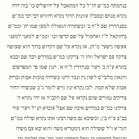
בנחמתה כמ"ש חז"ל כל המתאבל על ירושלים כו' בזה יהיה
נקרא מנחם ובסבלו עוונות הדור נקרא חיוורא דבי רבי כמ"ש
בסנהדרין שם ל"ח ב' וכשתהיה הגאולה למען שמו ית' וכמ"ש
ביחזקאל ל"ו ואחמול על שם קדשי וכו' וכמ"ש למעני למעני
אעשה (ישעי' מ"ח), אז נקרא על שם הקדוש ברוך הוא שעושה
צדקה עם ישראל וזהו ה' צדקינו כמ"ש במדרש רבה שם ובבא
בתרא ע"ה ב' ויעוי' סנהדרין ל"ח א'. וינון שמו פי' המפרשים
והגאון מלבי"ם לשון נין ונכד היינו כשיהיה בזכות אבות וברית
אבות שלא תמה, לכן נקרא ינון (ויש לומר ג"כ שכשיהי הדור
צדיקים גמורים שהם נקראו על שם הקב"ה אז יהי' נקרא ה'
צדקינו כמ"ש במדרש איכה שם אצל עובדא הנ"ל ויעוי' עוד
בב"ב ע"ה ב'), וכשיבא גם משה רבינו אתו נקרא שילה כמ"ש
הגר"א ז"ל ששילה הוא גימטריא משה והוא יבא עם משיח
וכגואל הראשון כן גואל האחרון יעוי' בס' אבן שלמה וכן