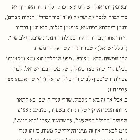
ובעומק יותר אולי יש לומר: אריכות הגלות הזה האחרון היא
כדי לברר ולזכך את ישראל (ע"ד "כור הברזל", דגלות מצרים),
והזמן דעקבתא דמחשיא, סוף זמן הגלות, הוא הזמן דבירור
היותר אחרון, בירור הרע והפסולת החיצונית ש"בסוף לבושיו",
(דכלל ישראל)ף שבירור זה ייעשה על ידי משיח.
וזהו שמשיח נקרא "מצורע", מפני ש"חלינו הוא נשא ומכאובינו
סבלם גו'", שזהו מצד פעולתו של משיח בבני ישראל, לברר
פסולת זו ש"בסוף לבושיו" דכלל ישראל (ולא שהוא נגוע מצד
עצמו ח"ו).
ב. אבל אין זה ביאור מספיק, שהרי עניין ה"שם" בא לתאר
מהותו וענינו העיקרי של הנקרא בשם זה, ובענייננו: אע"פ
שמשיח "מחולל מפשעינו", עד שמשיח עצמו "הוא מנוגע",
מ"מ לכאורה אין זה עניינו העיקרי של משיח, כי זהו עניין