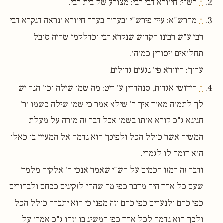
↑
רש"י: חיוורא דבי רבי: מצורע של בית רבי.
↑
מהרש"א: עיין פירש"י ובערוך בערך חיוורא ונראה דנקרא דבי
רבי ע"ש רבינו הקדוש שנקרא רבי וכדלקמן שהיה סובל
תחלואים ויסורין כמוהו.
ערוך: חיוורא פי' נגעים גדולים.
↑
חידושי אגדות, סנהדרין ע' ריט: מה שמו שילה וכו' הנה יש
לך לתמוה מאוד איך ר' שילא אמר כי שמו שילה כשמו ור'
חנינא ג"כ קורא אותו בשמו אבל דבר זה מורה על מעלת
המשיח אשר כולל הכל ולפיכך הוא נדמה אל המעיין בו כאלו
הוא דומה לו לגמרי.
ודבר זה רמזו חכמים על הש"י שאמר אנכי ה' אלקיך מלמד
שעם כל אחד היה מדבר כפי מה שההן לזקינים ככחם ולבחורים
כפי כחם ולנערים כפי כחם וזה מפני כי הוא יתברך כולל הכל
ולכך הוא נדמה לכל אחד כפי המשיג בו וזהו ג"כ אמרו על